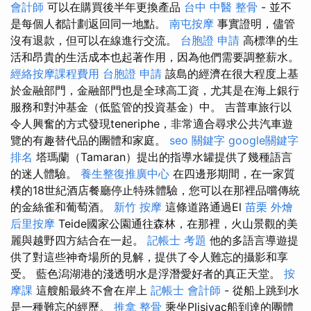
會計師
可以在購買後半年更換產品
台中 中醫 整骨
- 並不
是每個人都計劃返回同一地點。
南屯按摩
事實證明，儘管
沒有退款，但可以在線進行交流。
台胞證 申請
高標準的生
活和昂貴的生活成本也起著作用，因為他們需要調整薪水。
經絡按摩課程費用
台胞證 申請
該島的經濟在很大程度上基
於金融部門，金融部門也是全球高工資，尤其是在海上銀行
服務和對沖基金（低監管的投資基金）中。 吉普車旅行以
令人興奮的方式發現teneriphe，非常適合尋求公共汽車遊
覽的有趣替代品的團體和家庭。
seo 關鍵字
google關鍵字
排名
塔瑪蘭（Tamaran）提出的指導水罐提供了幾種語言
的迷人體驗。
養生整復推廣中心
在四邊形期間，在一家質
樸的18世紀酒店餐廳停止特殊體驗，您可以在那裡品嚐傳統
的金絲雀和葡萄酒。
新竹 按摩
這條道路通過El
苗栗 外燴
后里按摩
Teide國家公園通往森林，在那裡，火山景觀的美
麗與越野四方結合在一起。
記帳士 考題
他的多語言導遊提
供了對這些神奇場所的見解，提供了令人難忘的攝影和享
受。 藍色潟湖港的淺透明水是浮潛愛好者的真正天堂。
按
摩課
這艘船最終不會在岸上
記帳士 會計師
- 從船上跳到水
是一種難忘的經歷。
推拿 整骨
乘坐Plisivac船到達的團體