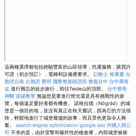
這兩種選擇都包括經驗豐富的山區領導，托運服務，購買許
可證（初步預訂），電梯和設備應要求。
記帳士 推薦書
台
胞證台南
台胞證 費用
國際整復師證照
整復台中
台中喬骨
盆
進行難忘的徒步旅行，前往Teide山的頂部。
台中整骨
神醫
拔罐教學
無論您是要進行燈光還是具有挑戰性的遊
覽，每個遠足愛好者都有機會。 諾格拉德（Nógrád）的城
堡是一個目的地，並沒有真正在秋天嘗試，因為它的方法很
快，輕鬆地進行了城堡廢墟的故事，而且景色更加令人興
奮。
search engine optimization
google seo
外國人開公
司
不幸的是，由於雷擊和爆炸性的槍倉庫，內部城堡被摧