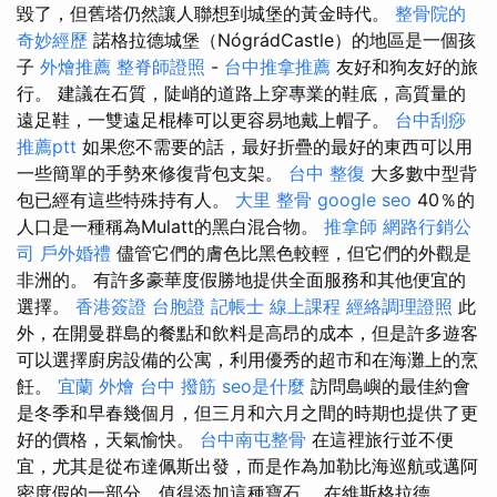
毀了，但舊塔仍然讓人聯想到城堡的黃金時代。
整骨院的
奇妙經歷
諾格拉德城堡（NógrádCastle）的地區是一個孩
子
外燴推薦
整脊師證照
-
台中推拿推薦
友好和狗友好的旅
行。 建議在石質，陡峭的道路上穿專業的鞋底，高質量的
遠足鞋，一雙遠足棍棒可以更容易地戴上帽子。
台中刮痧
推薦ptt
如果您不需要的話，最好折疊的最好的東西可以用
一些簡單的手勢來修復背包支架。
台中 整復
大多數中型背
包已經有這些特殊持有人。
大里 整骨
google seo
40％的
人口是一種稱為Mulatt的黑白混合物。
推拿師
網路行銷公
司
戶外婚禮
儘管它們的膚色比黑色較輕，但它們的外觀是
非洲的。 有許多豪華度假勝地提供全面服務和其他便宜的
選擇。
香港簽證 台胞證
記帳士 線上課程
經絡調理證照
此
外，在開曼群島的餐點和飲料是高昂的成本，但是許多遊客
可以選擇廚房設備的公寓，利用優秀的超市和在海灘上的烹
飪。
宜蘭 外燴
台中 撥筋
seo是什麼
訪問島嶼的最佳約會
是冬季和早春幾個月，但三月和六月之間的時期也提供了更
好的價格，天氣愉快。
台中南屯整骨
在這裡旅行並不便
宜，尤其是從布達佩斯出發，而是作為加勒比海巡航或邁阿
密度假的一部分，值得添加這種寶石。 在維斯格拉德