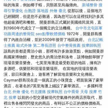
味的海菜，例如椰子蝦，貝類甚至烏龜燉肉。
新埔整骨
搜
尋引擎優化
台胞證 落地簽
外燴 臺北
從那以後，這個地方
已經關閉，但是您不必難過，因為您可以在這裡找到許多其
他超級酒吧和餐館。 開曼群島正式屬於英國殖民當局，直
到1960年代成立了一個獨立的立法機構。
台中市北屯區軍
功路周邊的整骨院
seo點擊軟體價格
1972年，開曼群島獲
得了內政自治權，並於2009年接管了地區政府。
台北記帳
士推薦
歐式外燴
第二專長證照
台中整骨推薦
按摩師執照
該島的首都是喬治小鎮，那裡有許多旅遊景點，例如開曼群
島國家博物館，歷史悠久的喬治堡和洛奇，該博物館舉辦了
現場音樂音樂會。 七英里海灘是最受歡迎的地區，擁有許
多酒吧，俱樂部和現場音樂場所。 在當地的現場音樂表
演，節日和聚會上，遊客將了解當地音樂和文化傳統。
Cayman群島現在是一個真正的小珠寶盒，裡面裝滿了豪華
酒店，在著名的7英里海灘上鋪設了豪華酒店。 - 多國料理
台北 外燴
優化
竹北腰痛
按摩執照
台中喬骨
天母 按摩
竹
北 按摩
以前的小型交通被現代空氣條件的商店所取代，那
裡出售各種閃閃發光的商品，有時以不公正的價格價格高。