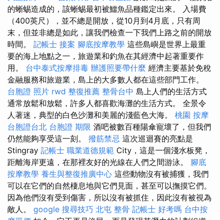
的蜥蜴造成的，該蜥蜴最初被鱷魚品種鑑定出來。 入場費
（400英尺），並不總是開放，從10月到4月底，只有周
末，但並非總是如此，讓我們檢查一下我們上路之前的開放
時間。
記帳士 接案
腳底按摩教學
這些島嶼是世界上最重
要的海上地點之一，旅遊業和釣魚在其經濟中起著重要作
用。
台中泰式按摩排毒
辦護照要帶什麼
經濟主要基於免稅
金融服務和旅遊業，島上的大多數人都在這些部門工作。
台胞證 照片
rwd
整復推薦
整骨台中
島上人們的生活方式
通常放鬆和放鬆，許多人都喜歡海灘的生活方式。 全景令
人著迷，典型的白色沙灘和美麗的淺藍色大海。
桃園 按摩
台胞證台北
台胞證 期限
酒吧被數百種陽傘寵壞了，但我們
仍然能夠享受這一刻。
撥筋禁忌
這次巡迴賽的亮點是
Stingray
記帳士 職業道德規範
City，這是一個淺水板凳，
距離海岸更遠，在那裡友好的光線在人們之間游泳。
腳底
按摩教學
養生與整復推廣中心
這些動物沒有被捕獲，我們
可以在它們的自然棲息地與它們見面，甚至可以撫摸它們。
因為他們沒有受到傷害，所以沒有被抓住，因此沒有被視為
敵人。
google 搜尋技巧
北屯 整骨
記帳士 好考嗎
台中按