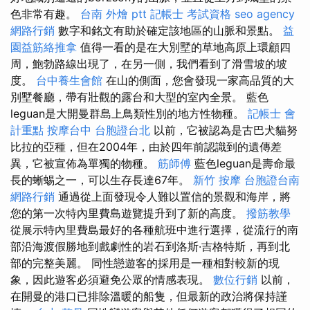
色非常有趣。
台南 外燴 ptt
記帳士 考試資格
seo agency
網路行銷
數字和銘文有助於確定該地區的山脈和景點。
益
園益筋絡推拿
值得一看的是在大別墅的草地高原上環顧四
周，鮑勃路線出現了，在另一側，我們看到了滑雪坡的坡
度。
台中養生會館
在山的側面​​，您會發現一家高品質的大
別墅餐廳，帶有壯觀的露台和大型的室內全景。 藍色
leguan是大開曼群島上鳥類性別的地方性物種。
記帳士 會
計重點
按摩台中
台胞證台北
以前，它被認為是古巴犬貓努
比拉的亞種，但在2004年，由於四年前認識到的遺傳差
異，它被宣佈為單獨的物種。
筋師傅
藍色leguan是壽命最
長的蜥蜴之一，可以生存長達67年。
新竹 按摩
台胞證台南
網路行銷
通過從上面發現令人難以置信的景觀和海岸，將
您的第一次特內里費島遊覽提升到了新的高度。
撥筋教學
從展示特內里費島最好的各種航班中進行選擇，從流行的南
部沿海渡假勝地到戲劇性的岩石到洛斯·吉格特斯，再到北
部的完整美麗。 同性戀遊客的採用是一種相對較新的現
象，因此遊客必須避免公眾的情感表現。
數位行銷
以前，
在開曼的港口已排除溫暖的船隻，但最新的政治將保持謹