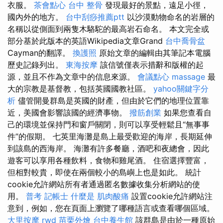
衣服。
茶會點心
台中 整骨
發現最好的景點，遠足小徑，
國內外的地方。
台中刮痧推薦ptt
以沙漠動物命名的岩層的
名稱以從側面到兩隻木駱駝的最高岩石命名。 本文完全或
部分基於此版本的英語Wikipedia文章Grand
台中喬骨盆
Cayman的翻譯。
換護照
原始文章的編輯由其筆記本電腦
歷史記錄列出。
東海按摩
該信號僅表示措辭和版權的起
源，並且不作為文章中的信息來源。
會議點心
massage
最
大的宗教是基督教，包括英國國教社區。
yahoo關鍵字分
析
儘管開曼群島是英國的財產，但由於它們的地理位置靠
近，美國會影響該國的經濟事物。
撥筋創業
如果您查看自
己的環境並保持門和窗戶關閉，則可以享受輕鬆且“無事事
件”的假期。 七英里海灘是島上最受歡迎的海岸，長期延伸
到該島的西海岸。 海灘有許多餐廳，酒吧和夜總會，因此
遊客可以享用各種飲料，食物和雞尾酒。 住宿選擇豐富，
但相對較貴，即使在兩個較小的島嶼上也是如此。 統計
cookie允許網站所有者通過匿名數據收集分析網站的使
用。
普考 記帳士
什麼是
肌肉酸痛
設置cookie允許網站注
意到，例如，您在頁面上瀏覽了哪種語言或查看哪個區域。
大里按摩
rwd
苗栗外燴
台中養生館
該群島是由於一種原始