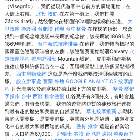
（Visegrád），我們從現代遊客中心前方的廣場開始，在
大街上右轉。
北投 撥筋
在左第一街上，我們打開
ZáchKlára街，然後很快在舒適的Cal髏地樓梯的左邊。
大
甲按摩
換護照
台胞證 代辦
台中整骨
在樓梯的頂部，您會
找到一個紀念維克託林長廊的紀念館，該長廊於1869年於
1869年創建。
台中泰式按摩排毒
在這裡，我們轉向標記的
國家藍色巡迴演唱會的左側，該巡迴賽開始朝著Calvary
穴
道按摩課程
按摩證照班
Mountain崛起。 皮里斯和維斯格
拉德山脈與許多混合在一起，互聯網景點上的許多景點都很
差。
西屯肩頸放鬆
這就是為什麼我們要澄清哪個城市的山
脈。
設立辦事處
宜蘭 外燴
GOOGLE ANALYTICS
按摩課
程
月光海溝位於維塞格拉德山脈下方的皮里斯。
整骨
關鍵
字操作
台中 西區 推拿整復
山谷凳子有3個分支，有時會越
過它們，有時會移開。 我們的遊覽將短暫的徒步旅行連接
到最有趣的歷史和美麗的自然景點。
草屯按摩推薦
加勒比
海的大開曼島，是開曼群島，英國海外地區經濟，旅遊和文
化中心的最大和最西端的成員。
整骨 推拿
這是首都喬治
鎮，人口約為67,000。
記帳士 簽證
台胞證 過期
整復台中