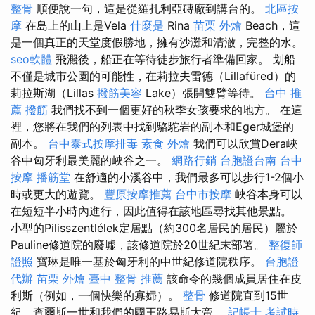
整骨
順便說一句，這是從羅扎利亞磚廠到講台的。
北區按
摩
在島上的山上是Vela
什麼是
Rina
苗栗 外燴
Beach，這
是一個真正的天堂度假勝地，擁有沙灘和清澈，完整的水。
seo軟體
飛濺後，船正在等待徒步旅行者準備回家。 划船
不僅是城市公園的可能性，在莉拉夫雷德（Lillafüred）的
莉拉斯湖（Lillas
撥筋美容
Lake）張開雙臂等待。
台中 推
薦 撥筋
我們找不到一個更好的秋季女孩要求的地方。 在這
裡，您將在我們的列表中找到駱駝岩的副本和Eger城堡的
副本。
台中泰式按摩排毒
素食 外燴
我們可以欣賞Dera峽
谷中匈牙利最美麗的峽谷之一。
網路行銷
台胞證台南
台中
按摩
播筋堂
在舒適的小溪谷中，我們最多可以步行1-2個小
時或更大的遊覽。
豐原按摩推薦
台中市按摩
峽谷本身可以
在短短半小時內進行，因此值得在該地區尋找其他景點。
小型的Pilisszentlélek定居點（約300名居民的居民）屬於
Pauline修道院的廢墟，該修道院於20世紀末部署。
整復師
證照
寶琳是唯一基於匈牙利的中世紀修道院秩序。
台胞證
代辦
苗栗 外燴
臺中 整骨 推薦
該命令的幾個成員居住在皮
利斯（例如，一個快樂的寡婦）。
整骨
修道院直到15世
紀，查爾斯一世和我們的國王路易斯大帝。
記帳士 考試時