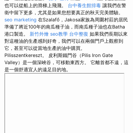
也可以從船上的滑梯上飛濺。
台中養生館排毒
讓我們在警
衛中留下更多，尤其是如果您想要真正的秋天完美體驗。
seo marketing
在Szalafő，Jakosa家族為周圍村莊的居民
準備了將近100年的南瓜種子油，而南瓜種子油也在Batha
港口製造。
新竹外燴
seo教學
台中整復
如果我們長期以來
對這種油的生產感到好奇，我們可以在兩個門戶上觀察到
它，甚至可以從當地生產的油中購買。
Pilisszentkereszt。 皮利斯鐵門谷（Pilis Iron Gate
Valley）是一個深峽谷，可移動東西方。 它離首都不遠，這
是一個舒適宜人的遠足目的地。