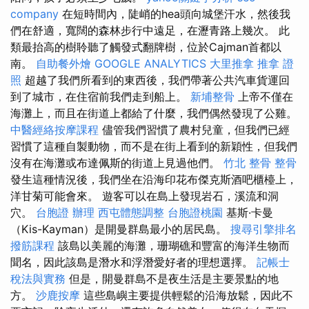
company
在短時間內，陡峭的hea頭向城堡汗水，然後我
們在舒適，寬闊的森林步行中遠足，在瀝青路上幾次。 此
類最抬高的樹聆聽了觸發式翻牌樹，位於Cajman首都以
南。
自助餐外燴
GOOGLE ANALYTICS
大里推拿
推拿 證
照
超越了我們所看到的東西後，我們帶著公共汽車貨運回
到了城市，在住宿前我們走到船上。
新埔整骨
上帝不僅在
海灘上，而且在街道上都給了什麼，我們偶然發現了公雞。
中醫經絡按摩課程
儘管我們習慣了農村兒童，但我們已經
習慣了這種自製動物，而不是在街上看到的新穎性，但我們
沒有在海灘或布達佩斯的街道上見過他們。
竹北 整骨
整骨
發生這種情況後，我們坐在沿海印花布傑克斯酒吧櫃檯上，
洋甘菊可能會來。 遊客可以在島上發現岩石，溪流和洞
穴。
台胞證 辦理
西屯體態調整
台胞證桃園
基斯·卡曼
（Kis-Kayman）是開曼群島最小的居民島。
搜尋引擎排名
撥筋課程
該島以美麗的海灘，珊瑚礁和豐富的海洋生物而
聞名，因此該島是潛水和浮潛愛好者的理想選擇。
記帳士
稅法與實務
但是，開曼群島不是夜生活是主要景點的地
方。
沙鹿按摩
這些島嶼主要提供輕鬆的沿海放鬆，因此不