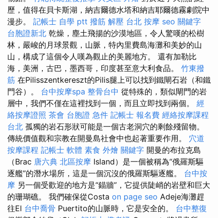
歷，值得在貝卡斯湖，納吉爾德水塔和納吉耶爾德霧劇院中
漫步。
記帳士 自學 ptt
撥筋 解壓
台北 按摩
seo 關鍵字
台胞證新北
乾燥，塵土飛揚的沙漠地區，令人驚嘆的松樹
林，嚴峻的月球景觀，山脈，特內里費島海灘和美妙的山
山，構成了這個令人嘆為觀止的美麗地方。 還有加勒比
海，美洲，古巴，墨西哥，印度甚至意大利食品。
竹東撥
筋
在Pilisszentkereszt的Pilis腿上可以找到鐵閘石岩（和鐵
門谷）。
台中按摩spa
整骨台中
從特殊的，類似閘門的岩
層中，我們不僅在這裡找到一個，而且立即找到兩個。
經
絡按摩證照
茶會
台胞證 急件
記帳士 報名費
經絡按摩課程
台北
孤獨的岩石形狀可能是一個古老洞穴的剩餘殘留物。
傳統價值觀和宗教在開曼島社會中也起著重要作用。
穴道
按摩課程
記帳士 軟體
素食 外燴
關鍵字
開曼的布拉克島
（Brac
唐六典
北區按摩
Island）是一個被稱為“俄羅斯驅
逐艦”的潛水場所，這是一個沉沒的俄羅斯驅逐艦。
台中按
摩
另一個受歡迎的地方是“錨牆”，它提供陡峭的岩壁和巨大
的珊瑚礁。 我們確保從Costa
on page seo
Adeje海灘趕
往El
台中喬骨
Puertito的山脈時，它是安全的。
台中整復