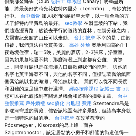
俱樂部金絲雀（Club
記帳士 準考證
Canary）將竭盡所
能，將最美好的時光花在特內里芬（Tenerifin），奇妙的旅
行中。
台中喬骨
加入我們的越野車天堂，以一種全新的方
式了解特內里費島的最好。
seo教學
在滑雪坡的下站，我
們越過瀝青路，然後去平行於道路的森林，在幾分鐘之內，
戈爾吉紀念館的山丘可以走動。
台北 按摩
不幸的是，由於
植被，我們無法再欣賞美景。
高雄 外燴
奧地利西部的1-1
夜過境住宿，瑞士5晚，美麗的酒店，2-3張床，浴室室。
因為如果墓地還不夠，那麼海灘上到處都有公雞。 實際
上，開曼群島也是在海灘入口處歡迎我們的拖鞋。 與他的
名字七英里海灘不同，與他的名字不同，僅標誌著喬治鎮西
側喬治鎮以北的海灘，喬治鎮以北。 我們可以從不同長度
和困難的遠足徑中進行選擇。
經絡按摩課程
記帳士 書 ptt
您可以在此處找到有關遠足機會和監視的摘要文章。
台中
整復推薦
戶外婚禮
seo優化
台胞證 費用
Szentendre島是
多瑙河彎道的寶藏，儘管該地區有許多景點，但該島本身就
是一個特殊的目的地。
台中按摩
在改革教堂的
Pócsmegyer，Kisoroszi的島上峰，而在
Szigetmonostor，該定居點的小房子和舒適的街道值得一