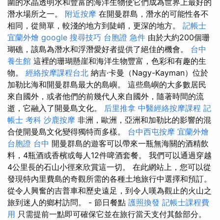
圍的水晶透明水和豐富的海洋生物使它們成為世界上最好的
潛水場所之一。
附近按摩
在開曼群島，潛水的可能性各不
相同，從簡單，較淺的地方到陡峭，更深的地方。
記帳士
宜蘭外燴
google 搜尋技巧
台胞證 急件
由於大約200個珊
瑚礁，該島為潛水和浮潛愛好者提供了絕佳的機會。
台中
養生館
這裡的珊瑚懸崖和海洋生物豐富，色彩和有趣的生
物。
經絡按摩課程台北
納吉·卡曼（Nagy-Kayman）位於
加勒比海和開曼群島最大的島嶼。 這些島嶼的大多數居民
來自國外，或者他們的前幾代人來自國外，隨著時間的流
逝，它融入了開曼島文化。
后里推拿
中醫經絡按摩課程
記
帳士 考科
沙鹿按摩
非洲，歐洲，亞洲和加勒比的影響的混
合使開曼島文化變得獨特而多樣。
台中西屯按摩
宜蘭外燴
台胞證 台中
開曼群島的遊客可以帶來一瓶無海關的酒精飲
料，4瓶酒或香檳或每人12件啤酒套餐。 我們可以通過穿越
4公里長的石山小徑來欣賞這一切。 在此網站上，您可以從
發現特內里費島的奇觀所需的各種土地旅行中選擇和預訂。
從令人興奮的吉普車和歷史遠足，到令人嘆為觀止的火山之
旅到迷人的鄉村訪問。 - 節日餐點
護照換發
記帳士課程費
用
只需提前一點即可確保它並在旅行當天支付其餘部分。