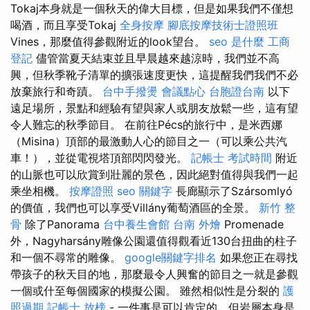
Tokaj本身就是一個秋天的偉大目標，但是如果我們不僅想
喝酒，而且享受Tokaj
全身按摩
腳底按摩技術士證照班
Vines，那麼值得參觀附近的look望台。
seo 是什麼
工商
登記
儘管當夏天結束並且早晨越來越涼時，我們並不高
興，但秋季靴子清單的擴張速度更快，這提醒我們我們不必
放棄旅行和奇蹟。
台中手撥燙
會議點心
台胞證台南
以下
遠足場所，景點和經驗有望與家人或朋友放鬆一些，這有望
令人難忘的秋季節目。 在前往Pécs的旅行中，是米西娜
（Misina）頂部的最激動人心的節目之一（可以乘公共汽
車！），並從電視塔頂部閃閃發光。
記帳士 考試時間
附近
的山脈也可以欣賞到壯麗的景色，因此絕對值得與我們一起
乘坐相機。
按摩證照
seo 關鍵字
長廊顯示了Szársomlyó
的價值，我們也可以享受Villány葡萄酒區的全景。
新竹 整
骨
除了Panorama
台中養生會館
台南 外燴
Promenade
外，Nagyharsány雕像公園還值得觀看近130台扭曲的柱子
和一個不尋常的雕像。
google關鍵字排名
如果您正在尋找
帶孩子的秋天目的地，那麼最令人興奮的節目之一就是參觀
一個或什至每個國家的模擬公園。 雖然相似性是分裂的
護
照過期
記帳士 放榜
- 一件事是可以肯定的，但岩層本身是