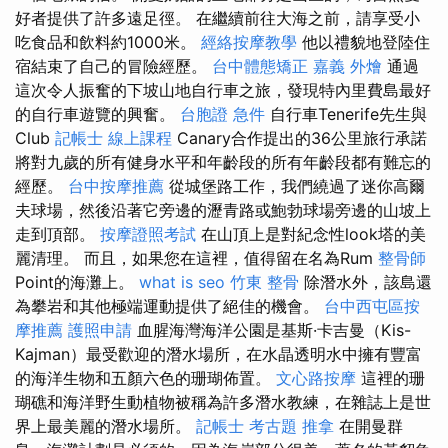
好者提供了許多遠足徑。 在繼續前往大海之前，請享受小
吃食品和飲料約1000米。
經絡按摩教學
他以禮貌地登陸住
宿結束了自己的冒險經歷。
台中體態矯正
嘉義 外燴
通過
這次令人振奮的下坡山地自行車之旅，發現特內里費島最好
的自行車遊覽的興奮。
台胞證 急件
自行車Tenerife先生與
Club
記帳士 線上課程
Canary合作提出的36公里旅行承諾
將對九歲的所有健身水平和年齡段的所有年齡段都有難忘的
經歷。
台中按摩推薦
從城堡路工作，我們繞過了迷你高爾
夫球場，然後沿著它旁邊的瀝青路或鮑勃球場旁邊的山坡上
走到頂部。
按摩證照考試
在山頂上是對紀念性look塔的美
麗清理。 而且，如果您在這裡，值得留在名為Rum
整骨師
Point的海灘上。
what is seo
竹東 整骨
除潛水外，該島還
為攀岩和其他極端運動提供了絕佳的機會。
台中西屯區按
摩推薦
護照申請
血腥海灣海洋公園是基斯·卡吉曼（Kis-
Kajman）最受歡迎的潛水場所，在水晶透明水中擁有豐富
的海洋生物和五顏六色的珊瑚佈置。
文心路按摩
這裡的珊
瑚礁和海洋野生動植物被稱為許多潛水教練，在雜誌上是世
界上最美麗的潛水場所。
記帳士 考古題
推拿
在開曼群