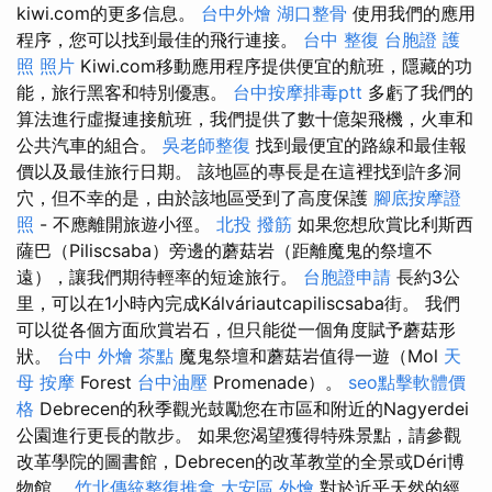
kiwi.com的更多信息。
台中外燴
湖口整骨
使用我們的應用
程序，您可以找到最佳的飛行連接。
台中 整復
台胞證 護
照 照片
Kiwi.com移動應用程序提供便宜的航班，隱藏的功
能，旅行黑客和特別優惠。
台中按摩排毒ptt
多虧了我們的
算法進行虛擬連接航班，我們提供了數十億架飛機，火車和
公共汽車的組合。
吳老師整復
找到最便宜的路線和最佳報
價以及最佳旅行日期。 該地區的專長是在這裡找到許多洞
穴，但不幸的是，由於該地區受到了高度保護
腳底按摩證
照
- 不應離開旅遊小徑。
北投 撥筋
如果您想欣賞比利斯西
薩巴（Piliscsaba）旁邊的蘑菇岩（距離魔鬼的祭壇不
遠），讓我們期待輕率的短途旅行。
台胞證申請
長約3公
里，可以在1小時內完成Kálváriautcapiliscsaba街。 我們
可以從各個方面欣賞岩石，但只能從一個角度賦予蘑菇形
狀。
台中 外燴 茶點
魔鬼祭壇和蘑菇岩值得一遊（Mol
天
母 按摩
Forest
台中油壓
Promenade）。
seo點擊軟體價
格
Debrecen的秋季觀光鼓勵您在市區和附近的Nagyerdei
公園進行更長的散步。 如果您渴望獲得特殊景點，請參觀
改革學院的圖書館，Debrecen的改革教堂的全景或Déri博
物館。
竹北傳統整復推拿
大安區 外燴
對於近乎天然的經