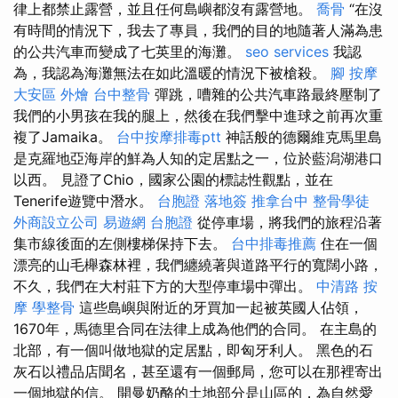
律上都禁止露營，並且任何島嶼都沒有露營地。
喬骨
“在沒
有時間的情況下，我去了專員，我們的目的地隨著人滿為患
的公共汽車而變成了七英里的海灘。
seo services
我認
為，我認為海灘無法在如此溫暖的情況下被槍殺。
腳 按摩
大安區 外燴
台中整骨
彈跳，嘈雜的公共汽車路最終壓制了
我們的小男孩在我的腿上，然後在我們擊中進球之前再次重
複了Jamaika。
台中按摩排毒ptt
神話般的德爾維克馬里島
是克羅地亞海岸的鮮為人知的定居點之一，位於藍潟湖港口
以西。 見證了Chio，國家公園的標誌性觀點，並在
Tenerife遊覽中潛水。
台胞證 落地簽
推拿台中
整骨學徒
外商設立公司
易遊網 台胞證
從停車場，將我們的旅程沿著
集市線後面的左側樓梯保持下去。
台中排毒推薦
住在一個
漂亮的山毛櫸森林裡，我們纏繞著與道路平行的寬闊小路，
不久，我們在大村莊下方的大型停車場中彈出。
中清路 按
摩
學整骨
這些島嶼與附近的牙買加一起被英國人佔領，
1670年，馬德里合同在法律上成為他們的合同。 在主島的
北部，有一個叫做地獄的定居點，即匈牙利人。 黑色的石
灰石以禮品店聞名，甚至還有一個郵局，您可以在那裡寄出
一個地獄的信。 開曼奶酪的土地部分是山區的，為自然愛