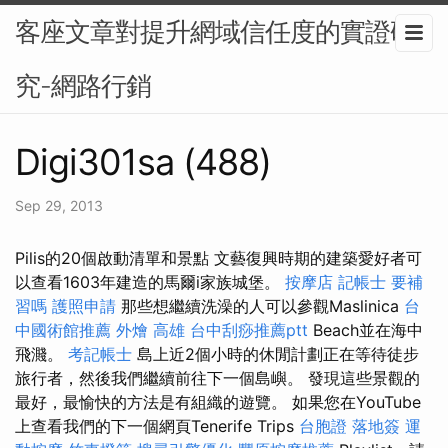
客座文章對提升網域信任度的實證研
究-網路行銷
Digi301sa (488)
Sep 29, 2013
Pilis的20個啟動清單和景點 文藝復興時期的建築愛好者可
以查看1603年建造的馬爾i家族城堡。
按摩店
記帳士 要補
習嗎
護照申請
那些想繼續洗澡的人可以參觀Maslinica
台
中國術館推薦
外燴 高雄
台中刮痧推薦ptt
Beach並在海中
飛濺。
考記帳士
島上近2個小時的休閒計劃正在等待徒步
旅行者，然後我們繼續前往下一個島嶼。 發現這些景觀的
最好，最愉快的方法是有組織的遊覽。 如果您在YouTube
上查看我們的下一個網頁Tenerife Trips
台胞證 落地簽
運