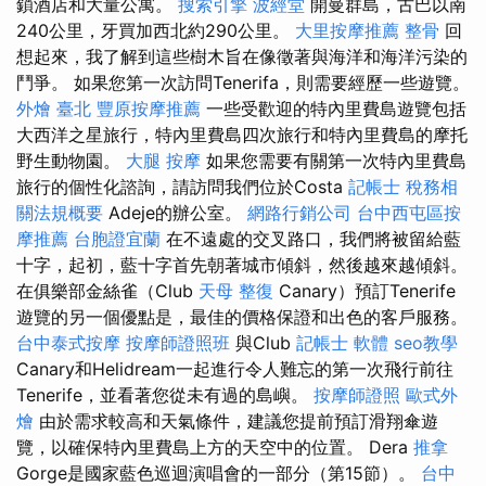
鎖酒店和大量公寓。
搜索引擎
波經堂
開曼群島，古巴以南
240公里，牙買加西北約290公里。
大里按摩推薦
整骨
回
想起來，我了解到這些樹木旨在像徵著與海洋和海洋污染的
鬥爭。 如果您第一次訪問Tenerifa，則需要經歷一些遊覽。
外燴 臺北
豐原按摩推薦
一些受歡迎的特內里費島遊覽包括
大西洋之星旅行，特內里費島四次旅行和特內里費島的摩托
野生動物園。
大腿 按摩
如果您需要有關第一次特內里費島
旅行的個性化諮詢，請訪問我們位於Costa
記帳士 稅務相
關法規概要
Adeje的辦公室。
網路行銷公司
台中西屯區按
摩推薦
台胞證宜蘭
在不遠處的交叉路口，我們將被留給藍
十字，起初，藍十字首先朝著城市傾斜，然後越來越傾斜。
在俱樂部金絲雀（Club
天母 整復
Canary）預訂Tenerife
遊覽的另一個優點是，最佳的價格保證和出色的客戶服務。
台中泰式按摩
按摩師證照班
與Club
記帳士 軟體
seo教學
Canary和Helidream一起進行令人難忘的第一次飛行前往
Tenerife，並看著您從未有過的島嶼。
按摩師證照
歐式外
燴
由於需求較高和天氣條件，建議您提前預訂滑翔傘遊
覽，以確保特內里費島上方的天空中的位置。 Dera
推拿
Gorge是國家藍色巡迴演唱會的一部分（第15節）。
台中