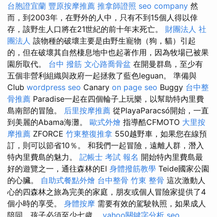
台胞證宜蘭
豐原按摩推薦
推拿師證照
seo company
然
而，到2003年，在野外的人中，只有不到15個人得以倖
存，該野生人口將在21世紀的前十年末死亡。
財團法人 社
團法人
該物種的破壞主要是由野生寵物（狗，貓）引起
的，但在破壞其自然棲息地中也起著作用，因為牧場已被果
園所取代。
台中 撥筋
文心路喬骨盆
在開曼群島，至少有
五個非營利組織與政府一起拯救了藍色leguan。 準備與
Club
wordpress seo
Canary
on page seo
Buggy
台中整
骨推薦
Paradise一起在四個輪子上玩樂，以幫助特內里費
島南部的冒險。
后里按摩推薦
從PlayaParacsó開始，一直
到美麗的Abama海灘。
歐式外燴
指導酷CFMOTO
大里按
摩推薦
ZFORCE
竹東整復推拿
550越野車，如果您在線預
訂，則可以節省10％。 和我們一起冒險，遠離人群，潛入
特內里費島的魅力。
記帳士 考試 報名
開始特內里費島最
好的遊覽之一，通往森林的El
身體撥筋教學
Teide國家公園
的心臟。
自助式餐點外燴
台中整骨
竹東 整骨
這次激動人
心的四森林之旅為完美的家庭，朋友或個人冒險家提供了4
個小時的享受。
身體按摩
需要有效的駕駛執照，如果成人
陪同，孩子必須至少七歲。
yahoo關鍵字分析
seo