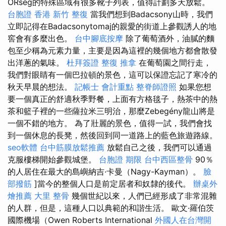
ŐRség的特殊區域有很多靴子列表，值得計劃多天放鬆。
台胞證 香港
新竹 整復
當我們想到Badacsony山時，我們
立即記得在Badacsonytomaj的親愛的街道上參觀誘人的地
窖會有多麼出色。
台中腳底按摩
除了葡萄酒外，油膩的麵
包至少稱為元素力量，主要是因為這裡的幾個地方都會散發
出洋蔥的氣味。
杜拜簽證
整復 推拿
在葡萄園之間行走，
我們對眼睛有一個巴拉頓的景色，這可以保證忘記了寒冷的
秋天早晨的想法。
記帳士 會計重點
整脊師證照
如果您想
要一個真正的舒適秋季野餐，上面有方格毯子，熱茶中的熱
茶和籃子裡的一些薩拉米三明治，那麼Zebegény龍山將是
一個不錯的地方。 為了壯麗的景色，值得一試，我們會找
到一個休息的長凳，然後回到同一道路上的藍色旅遊路線。
seo軟體
台中筋膜放鬆推薦
放鬆自己之後，我們可以通過
克服樓梯開始參觀城堡。
台胞證 期限
台中西區整骨
90％
的人居住在最大的島嶼納吉·卡曼（Nagy-Kayman）。
臉
部撥筋
]當今的整個人口是前定居者和奴隸的後代。
辦桌外
燴推薦
大里 整骨
幾個世紀以來，人們已經形成了非常混雜
的人群，但是，這種人口以典範的和諧生活。 歐文·羅伯茨
國際機場（Owen Roberts International
外國人在台灣開