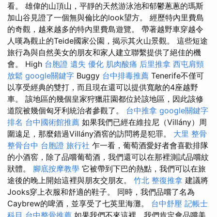
看。 雄偉的山頂山，平靜的天然游泳池和郁鬱蔥蔥的瑪斯
加山谷見證了一個無與倫比的look望方。 經歷特內里費島
的奇觀，越來越多的特內里費島遊覽。 帶著越野車穿越令
人嘆為觀止的Teide國家公園，揭示其火山景觀。 這些短途
旅行為與自然美女的朋友和家人建立聯繫提供了絕佳的機
會。 High
台胞證 遺失
優化
肌肉酸痛
后里推拿
西屯肩頸
放鬆
google關鍵字
Buggy
台中排毒推薦
Tenerife不僅可
以享受經典的雙打，而且現在還可以提供寬敞的4座越野
車。 該地區的幾個皇家狩獵莊園都位於該地區，因此該修
道院被幾個匈牙利統治者參觀了。
台中推拿
google關鍵字
排名
台中國術館推薦
如果我們已經在維拉尼（Villány）周
圍遠足，那麼錯過Villány酒窖的訪問將是犯罪。
大里 整骨
整骨台中
台胞證 旅行社
乍一看，葡萄酒愛好者會喜歡排隊
的小酒窖，除了品嚐葡萄酒，我們還可以在那裡測試品嚐紋
狀體。
腳底按摩教學
它被帶到下巴的熱點，我們可以在旅
途後的晚上開始這裡與朋友交朋友。
竹北 整復推拿
建議將
Jooks穿上衣服和舒適的鞋子。 同時，我們品嚐了名為
Caybrew的啤酒，並享受了七英里海灘。
台中舒壓
記帳士
科目
台中整骨推薦
如果我們不來這裡，我們肯定會品嚐美