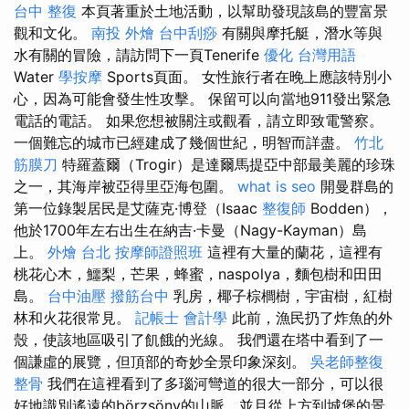
台中 整復
本頁著重於土地活動，以幫助發現該島的豐富景
觀和文化。
南投 外燴
台中刮痧
有關與摩托艇，潛水等與
水有關的冒險，請訪問下一頁Tenerife
優化 台灣用語
Water
學按摩
Sports頁面。 女性旅行者在晚上應該特別小
心，因為可能會發生性攻擊。 保留可以向當地911發出緊急
電話的電話。 如果您想被關注或觀看，請立即致電警察。
一個難忘的城市已經建成了幾個世紀，明智而詳盡。
竹北
筋膜刀
特羅蓋爾（Trogir）是達爾馬提亞中部最美麗的珍珠
之一，其海岸被亞得里亞海包圍。
what is seo
開曼群島的
第一位錄製居民是艾薩克·博登（Isaac
整復師
Bodden），
他於1700年左右出生在納吉·卡曼（Nagy-Kayman）島
上。
外燴 台北
按摩師證照班
這裡有大量的蘭花，這裡有
桃花心木，鱷梨，芒果，蜂蜜，naspolya，麵包樹和田田
島。
台中油壓
撥筋台中
乳房，椰子棕櫚樹，宇宙樹，紅樹
林和火花很常見。
記帳士 會計學
此前，漁民扔了炸魚的外
殼，使該地區吸引了飢餓的光線。 我們還在塔中看到了一
個謙虛的展覽，但頂部的奇妙全景印象深刻。
吳老師整復
整骨
我們在這裡看到了多瑙河彎道的很大一部分，可以很
好地識別遙遠的börzsöny的山脈，並且從上方到城堡的景