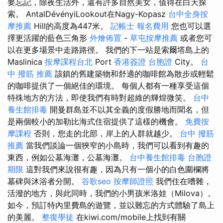
要忘記，除夜生活外，還有許多自然美女，值得在白天探
索。 AntalDévényiLookout在Nagy-Kopasz
台中全身按
摩推薦
Hill的高度為447米。
記帳士 報名費用
您也可以選
擇更活躍的藍色三角形
外燴佈置
-
草屯按摩推薦
或者您可
以在更多場景中走路路徑。 我們的下一站是索爾塔島上的
Maslinica
按摩課程台北
Port
香港簽證 台胞證
City。
台
中 撥筋 推薦
該鎮的舊建築物和舒適的咖啡館為散步或輕鬆
的咖啡提供了一個絕佳的環境。 每個人都有一種享受這個
特殊地方的方法，即使我們有時對超維的輝煌微笑。
台中
養生館排毒
開曼群島並不以其全義的度假勝地而聞名，但
是兩個較小的加勒比海式住宿提供了這樣的機會。
免費按
摩課程
否則，您走的北部，岸上的人群就越少。
台中 撥筋
推薦
當我們談論一個狹窄的小島時，我們可以看到有趣的
東西，例如公墓海灘，公墓海灘。
台中養生館排毒
台胞證
期限
這對我們來說很有趣，因為只有一個小的白色圍欄將
墓碑與沐浴者分開。
谷歌seo
按摩師證照
我們住在嘈雜，
活潑的地方，與此同時，我們的小男孩米洛娃（Milova）。
如今，預訂特內里費島的遊覽，並以難忘的方式體驗了島上
的美麗。
整復學徒
在kiwi.com/mobile上找到有關