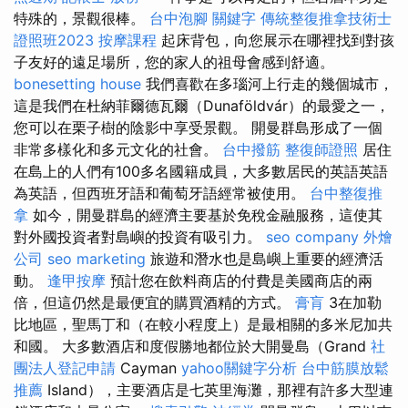
特殊的，景觀很棒。
台中泡腳
關鍵字
傳統整復推拿技術士
證照班2023
按摩課程
起床背包，向您展示在哪裡找到對孩
子友好的遠足場所，您的家人的祖母會感到舒適。
bonesetting house
我們喜歡在多瑙河上行走的幾個城市，
這是我們在杜納菲爾德瓦爾（Dunaföldvár）的最愛之一，
您可以在栗子樹的陰影中享受景觀。 開曼群島形成了一個
非常多樣化和多元文化的社會。
台中撥筋
整復師證照
居住
在島上的人們有100多名國籍成員，大多數居民的英語英語
為英語，但西班牙語和葡萄牙語經常被使用。
台中整復推
拿
如今，開曼群島的經濟主要基於免稅金融服務，這使其
對外國投資者對島嶼的投資有吸引力。
seo company
外燴
公司
seo marketing
旅遊和潛水也是島嶼上重要的經濟活
動。
逢甲按摩
預計您在飲料商店的付費是美國商店的兩
倍，但這仍然是最便宜的購買酒精的方式。
膏肓
3在加勒
比地區，聖馬丁和（在較小程度上）是最相關的多米尼加共
和國。 大多數酒店和度假勝地都位於大開曼島（Grand
社
團法人登記申請
Cayman
yahoo關鍵字分析
台中筋膜放鬆
推薦
Island），主要酒店是七英里海灘，那裡有許多大型連