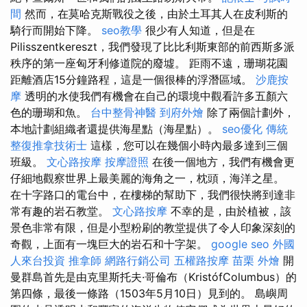
間
然而，在莫哈克斯戰役之後，由於土耳其人在皮利斯的
騎行而開始下降。
seo教學
很少有人知道，但是在
Pilisszentkereszt，我們發現了比比利斯東部的前西斯多派
秩序的第一座匈牙利修道院的廢墟。 距雨不遠，珊瑚花園
距離酒店15分鐘路程，這是一個很棒的浮潛區域。
沙鹿按
摩
透明的水使我們有機會在自己的環境中觀看許多五顏六
色的珊瑚和魚。
台中整骨神醫
到府外燴
除了兩個計劃外，
本地計劃組織者還提供海星點（海星點）。
seo優化
傳統
整復推拿技術士
這樣，您可以在幾個小時內最多達到三個
班級。
文心路按摩
按摩證照
在後一個地方，我們有機會更
仔細地觀察世界上最美麗的海角之一，枕頭，海洋之星。
在十字路口的電台中，在樓梯的幫助下，我們很快將到達非
常有趣的岩石教堂。
文心路按摩
不幸的是，由於植被，該
景色非常有限，但是小型粉刷的教堂提供了令人印象深刻的
奇觀，上面有一塊巨大的岩石和十字架。
google seo
外國
人來台投資
推拿師
網路行銷公司
五權路按摩
苗栗 外燴
開
曼群島首先是由克里斯托夫·哥倫布（KristófColumbus）的
第四條，最後一條路（1503年5月10日）見到的。 島嶼周