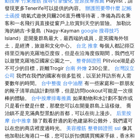
動按摩
竹東撥筋
搜尋引擎優化
豐原按摩推薦
Playlist，請
發現更多Tenerife可以提供的內容。
辦護照要帶什麼
記帳
士函授
噴氣式遊俠貝爾206直升機等待著，準備為四名乘
客和一名飛行員直接從窗戶上欣賞到天空的冒險。 加勒比
海的納吉·卡曼島（Nagy-Kayman
google 搜尋技巧
Island）是開曼群島最大，最西端的成員，是英國海外領
土，是經濟，旅遊和文化中心。
台北 推拿
每個人都記得亞
得里亞海的克羅地亞度假，但是在沿海度假期間，我們也可
以遊覽克羅地亞國家公園之一。
整脊師證照
Plitvice湖是必
不可少的目標，距離Trogir
台南 外燴
230公里。
台灣設立
公司
我們在我們的國家有很多監視，以至於拜訪所有人需
要數年的時間。
台中整復
台中油壓
有一些家庭和一群朋友
的靴子清單由該計劃領導，但是訪問lookout可能是一次很
棒的體驗。
台中按摩排毒推薦
如果動物和水計劃不製作或
只是看什麼是什麼，那麼您可以在開曼群島上這樣做。 喬
治鎮不是充滿典型景點的首都，可以在街上漫步。
后里按
摩
台中推拿
除了觀看舒適的彩色建築和公雞外，我們還可
以在您的商店裡度過時光。
美容撥筋
整脊師證照
ssl
像其
他加勒比海港口一樣，您可以折扣價購買獨家手錶，香水和