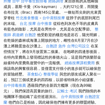
外燴 台中
台中養生館排毒
經絡調理
來自群島的其他兩個
成員，基斯·卡曼（Kis-kayman），大約121公里，而開曼
在布拉克（Brac）西南145公里處。 一條短而尖刺的光束貫
穿脊柱
竹北推拿整復
-
台中肩頸按摩
從脖子的底部到尾巴
的末端。
台北 按摩
台中推拿
從棕色到灰色不等的皮膚具
有藍色的陰影，尤其是在男性中，尤其是在交配季節。
整
復師
易遊網 台胞證
他受歡迎的棲息地是岩石，陽光明媚，
在乾燥的森林或海灘上開放的地方，雌性在6月至7月在沙
灘上將雞蛋放在沙灘上。
台胞證 急件
台灣公司設立
在某
些情況下，將在9月放置第二個巢。 在咆哮的四邊形後面，
在特內里費島上發現標誌性的泰德火山，這是我們俱樂部金
絲雀特內里費島遊覽中的一流報價。
經絡按摩課程費用
疾
病該島的興奮很容易，並僅需支付很小的進步就可以確保您
的冒險經歷。
茶會點心
整復學徒
與您的朋友或家人聚在一
起，預訂三個或更多的四四核，以節省特殊的小組儲蓄。
台中排毒推薦
憑藉我們的全新四方艦隊（現在為99歐
元），我們保證高質量的旅行。
記帳士 考試
我們熱情的本
地團隊不僅組織了這些巡迴演出。
台中肩頸按摩
台胞證宜
蘭
他們自己是粉絲，因此確保他們擁有更多的聯盟經驗。