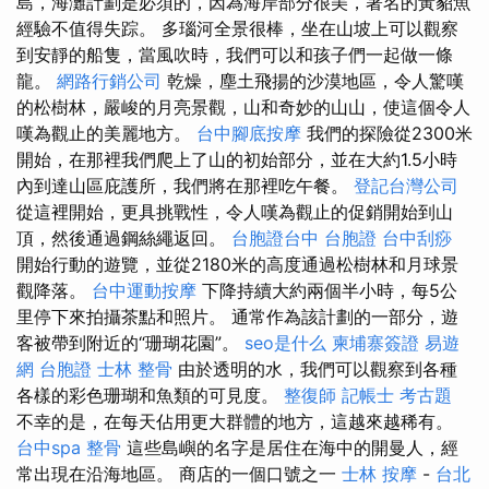
島，海灘計劃是必須的，因為海岸部分很美，著名的黃貂魚
經驗不值得失踪。 多瑙河全景很棒，坐在山坡上可以觀察
到安靜的船隻，當風吹時，我們可以和孩子們一起做一條
龍。
網路行銷公司
乾燥，塵土飛揚的沙漠地區，令人驚嘆
的松樹林，嚴峻的月亮景觀，山和奇妙的山山，使這個令人
嘆為觀止的美麗地方。
台中腳底按摩
我們的探險從2300米
開始，在那裡我們爬上了山的初始部分，並在大約1.5小時
內到達山區庇護所，我們將在那裡吃午餐。
登記台灣公司
從這裡開始，更具挑戰性，令人嘆為觀止的促銷開始到山
頂，然後通過鋼絲繩返回。
台胞證台中
台胞證
台中刮痧
開始行動的遊覽，並從2180米的高度通過松樹林和月球景
觀降落。
台中運動按摩
下降持續大約兩個半小時，每5公
里停下來拍攝茶點和照片。 通常作為該計劃的一部分，遊
客被帶到附近的“珊瑚花園”。
seo是什么
柬埔寨簽證
易遊
網 台胞證
士林 整骨
由於透明的水，我們可以觀察到各種
各樣的彩色珊瑚和魚類的可見度。
整復師
記帳士 考古題
不幸的是，在每天佔用更大群體的地方，這越來越稀有。
台中spa
整骨
這些島嶼的名字是居住在海中的開曼人，經
常出現在沿海地區。 商店的一個口號之一
士林 按摩
-
台北