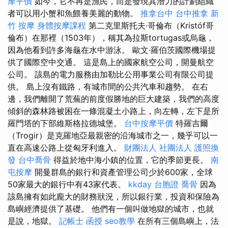
摩平價
如今，它不再是漁民，而是發現其潛力的計劃組織
者可以用小蟹和魚餵養美麗的動物。
推拿台中
台中推拿
新
竹 按摩
身體按摩課程
第二克里斯托夫·哥倫布（Kristóf哥
倫布）在那裡（1503年），稱其為拉斯tortugas或烏龜，
因為他看到許多海龜在水中游泳。 歐文·羅伯茨國際機場提
供了國際空中交通。 這是島上的國家航空公司，開曼航空
公司。 該島的電力服務由加勒比公用事業公司有限公司提
供。 島上沒有鐵路，有城市間的公共汽車和趨勢。 在右
邊，我們離開了荒蕪的前度假勝地的巨大建築，我們的高度
傾斜的森林路被困在一條混凝土小路上，向左轉，左下是所
羅門塔的下部維斯格拉德城堡。
台中按摩平價
特羅吉爾
（Trogir）是克羅地亞最親密的沿海城市之一，幾乎可以一
直在高速公路上從匈牙利進入。
財團法人 社團法人
護照換
發
台中喬骨
得益於地中海小鎮的位置，它的季節更長。
南
屯按摩
開曼群島的銀行和資產管理公司少於600家，全球
50家最大的銀行中有43家代表。
kkday 台胞證
喬骨
因為
該島擁有如此龐大的財務狀況，所以銀行業，投資和保險為
島嶼經濟提供了基礎。 他們有一個叫做地獄的城市，也就
是說，地獄。
記帳士 函授
seo教學
在所有三個島嶼上，法