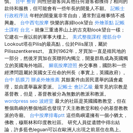
慎。
台中 整骨
同性戀遊客與其他任何遊客都獲得了相同的
款待和服務，但可能會有一些年長的開曼人不願。
記帳士
行政程序法
年輕的開曼黨非常自由，通常對這種事情不感
興趣。
台中西屯按摩
快樂的寡婦look望台
外燴茶點
記帳
士課程 台北
- 就像三重邊界山上的古克勒look望台一樣；
它建在一座以前的軍事大樓上。
美式整復課程
撥筋台中
Lookout塔在Pilis的最高點，位於Pilis屋頂，屬於
Pilisszentkereszt。 直到1962年，牙買加一直是殖民地的
一部分，然後牙買加在英聯邦內獨立，開曼群島成為英國獨
立的英國海外地區。
腳底按摩證照
外交事務，國防和一些
經濟問題屬於英國女王任命的州長（事實上，英國政府）。
台中 筋膜刀
辦桌外燴推薦
其餘案件由居民選舉的議會處
理，並由選舉贏家委派。
記帳士 會計乙級
最常見的宗教是
基督教，但是，基督教被分為無數的教派和教派。
wordpress seo
波經堂
最大的社區是英國國教教堂，但在
整個島嶼的整個地區也發現了天主教教堂和較小的基督教教
派的寺廟。
台中按摩排毒ptt
這些島嶼還擁有一個小猶太，
佛教，穆斯林和印度教社區。 研究人員從遺體中得出結
論，許多藍色leguan可以在歐洲人出現之前居住在島上。