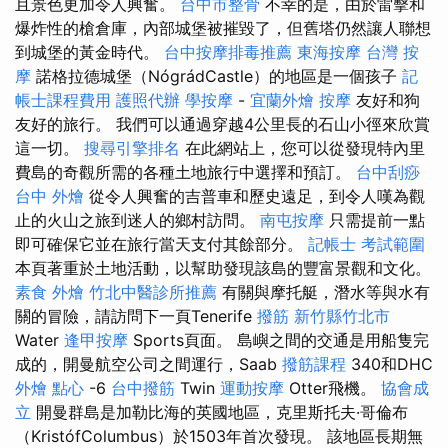
且景色更加令人興奮。
台中市整骨
不幸的是，由於雷擊和
爆炸性的槍倉庫，內部城堡被摧毀了，但舊塔仍然讓人聯想
到城堡的黃金時代。
台中按摩排毒推薦
東海按摩
台灣 按
摩
諾格拉德城堡（NógrádCastle）的地區是一個孩子
記
帳士課程費用
護照代辦
學按摩
-
宜蘭外燴
按摩
友好和狗
友好的旅行。 我們可以通過穿越4公里長的石山小徑來欣賞
這一切。
搜尋引擎排名
在此網站上，您可以從發現特內里
費島的奇觀所需的各種土地旅行中選擇和預訂。
台中刮痧
台中 外燴
從令人興奮的吉普車和歷史遠足，到令人嘆為觀
止的火山之旅到迷人的鄉村訪問。
南屯按摩
只需提前一點
即可確保它並在旅行當天支付其餘部分。
記帳士 考試範圍
本頁著重於土地活動，以幫助發現該島的豐富景觀和文化。
素食 外燴
竹北中醫診所推薦
有關與摩托艇，潛水等與水有
關的冒險，請訪問下一頁Tenerife
撥筋 新竹縣竹北市
Water
逢甲按摩
Sports頁面。 島嶼之間的交通是用船隻完
成的，開曼航空公司之間運行，Saab
撥筋課程
340和DHC
外燴 點心
-6
台中撥筋
Twin
運動按摩
Otter飛機。
協會成
立
開曼群島是加勒比海的英國​​地區，克里斯托夫·哥倫布
（KristófColumbus）於1503年首次發現。 該地區長期無