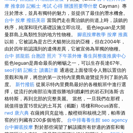
摩
推拿師
記帳士 考試 心得
辦護照要帶什麼
Cayman）專
注於潛水，並具有獨特的魅力，並提供了最佳的潛水機會。
台中 按摩
撥筋美容
當我們走在喬治鎮的街道上時，該鎮的
秩序，純潔和現代基礎設施立即出現。 藍色leguan是大開
曼群島上鳥類性別的地方性物種。
腳底按摩教學
按摩 推薦
以前，它被認為是古巴犬貓努比拉的亞種，但在2004年，
由於四年前認識到的遺傳差異，它被宣佈為單獨的物種。
台中 抓龍筋
台胞證 照片
下午茶外燴
養生與整復推廣中心
藍色leguan是壽命最長的蜥蜴之一，可以生存長達67年。
seo行銷
記帳士 讀書計畫
通過從上面發現令人難以置信的
景觀和海岸，將您的第一次特內里費島遊覽提升到了新的高
度。
新竹撥筋
從展示特內里費島最好的各種航班中進行選
擇，從流行的南部沿海渡假勝地到戲劇性的岩石到洛斯·吉
格特斯，再到北部的完整美麗。 當然，一旦我們在那裡，
就值得放置15世紀的土耳其（截斷）塔樓和Rocus酒窖。
rwd
唐六典
在薩姆貝克盆地，酸橙樹和核桃之間，帕蒂酒
窖的行列藏有200多個地窖。
台中排毒養生館
seo agency
台中腳底按摩
對於那些渴望了解該國所有舒適的酒窖和葡