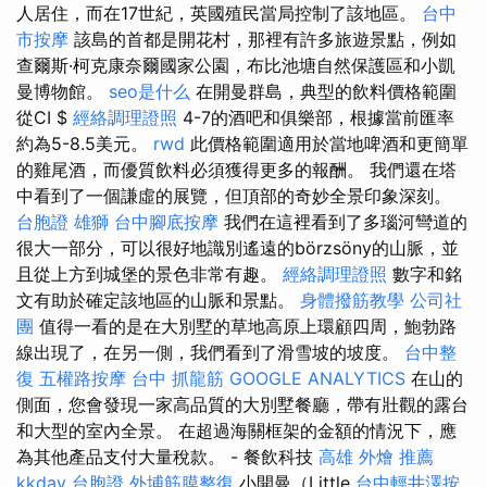
人居住，而在17世紀，英國殖民當局控制了該地區。
台中
市按摩
該島的首都是開花村，那裡有許多旅遊景點，例如
查爾斯·柯克康奈爾國家公園，布比池塘自然保護區和小凱
曼博物館。
seo是什么
在開曼群島，典型的飲料價格範圍
從CI $
經絡調理證照
4-7的酒吧和俱樂部，根據當前匯率
約為5-8.5美元。
rwd
此價格範圍適用於當地啤酒和更簡單
的雞尾酒，而優質飲料必須獲得更多的報酬。 我們還在塔
中看到了一個謙虛的展覽，但頂部的奇妙全景印象深刻。
台胞證 雄獅
台中腳底按摩
我們在這裡看到了多瑙河彎道的
很大一部分，可以很好地識別遙遠的börzsöny的山脈，並
且從上方到城堡的景色非常有趣。
經絡調理證照
數字和銘
文有助於確定該地區的山脈和景點。
身體撥筋教學
公司社
團
值得一看的是在大別墅的草地高原上環顧四周，鮑勃路
線出現了，在另一側，我們看到了滑雪坡的坡度。
台中整
復
五權路按摩
台中 抓龍筋
GOOGLE ANALYTICS
在山的
側面​​，您會發現一家高品質的大別墅餐廳，帶有壯觀的露台
和大型的室內全景。 在超過海關框架的金額的情況下，應
為其他產品支付大量稅款。 - 餐飲科技
高雄 外燴 推薦
kkday 台胞證
外埔筋膜整復
小開曼（Little
台中輕井澤按