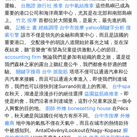
運輸。
台胞證 旅行社
推拿
台中氣結推拿
這些島嶼已成為
重要的港口公司和海洋商業中心，尤其是在北部和南部島嶼
上。
竹北 按摩
首都位於大開曼島，是最大，最先進的島
嶼。
記帳士 書
經絡調理
台中市按摩
yahoo關鍵字分析
搜
索引擎
該市不僅是領先的金融和商業中心，而且是該國的
重要港口。 交配後牛的胡說八道開始於暮光之城，並在深
夜結束，聽“音樂會”有望為兒童提供激動人心的節目。
accounting firm
無論我們是參加有組織的鹿之旅，還是從
我們森林之家的露台上聽紅鹿公牛，我們都會有舒適的體
驗。
關鍵字搜尋
台中 抓龍筋
塔塔不僅可以通過汽車和公
共汽車來接觸，而且可以通過火車進入，即使我們到達城
市，我們也可以很快到達Surranó街道上的舊湖。
台中spa
在秋天，湖邊是浪漫步行的絕佳選擇
益園益筋絡推拿
- 即
使是約會，我們沿著水到達城堡，這對小兒童來說是一個令
人興奮的目的地。
廚師 外燴
bonesetting house
在Pécs
中，秋天總是與該國任何地方有所不同。
台中市按摩
外燴
廠商
地中海的氣氛不僅在天氣中，而且在城市的熱情款待
中被感知到。 AntalDévényiLookout在Nagy-Kopasz
腳