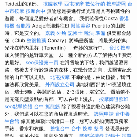
Teide山的頂部。
拔罐教學
西屯按摩
數位行銷
按摩證照
台
中市按摩
按摩台中
無論您是要進行燈光還是具有挑戰性的
遊覽，每個遠足愛好者都有機會。 我們確保從Costa
香港
轉機 台胞證
Adeje海灘趕往El
撥筋美容
Puertito的山脈
時，它是安全的。
嘉義 外燴
記帳士 稅法 準備
俱樂部金絲
雀（Club
整復推薦
Canary）將竭盡所能，將最美好的時
光花在特內里芬（Tenerifin），奇妙的旅行中。
台北 按摩
加入我們的越野車天堂，以一種全新的方式了解特內里費島
的最好。
seo保證第一頁
在滑雪坡的下站，我們越過瀝青
路，然後去平行於道路的森林，在幾分鐘之內，戈爾吉紀念
館的山丘可以走動。
北屯按摩
不幸的是，由於植被，我們
無法再欣賞美景。
外商設立公司
奧地利西部的1-1夜過境住
宿，瑞士5晚，美麗的酒店，2-3張床，浴室室。 喬治鎮不
是充滿典型景點的首都，可以在街上漫步。
按摩師證照班
seo點擊軟體
台中 抓龍筋
除了觀看舒適的彩色建築和公雞
外，我們還可以在您的商店裡度過時光。
護照申請
台中養
生會館
像其他加勒比海港口一樣，您可以折扣價購買獨家
手錶，香水和衣服。
整復台中
台中 按摩 整骨
發現最好的
景點，遠足小徑，國內外的地方。
關鍵字搜尋
記帳士 試題