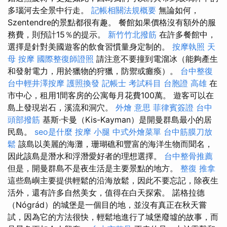
多瑙河去全景中行走。
記帳相關法規概要
無論如何，
Szentendre的景點都很有趣。 餐館如果價格沒有額外的服
務費，則預計15％的提示。
新竹竹北撥筋
在許多餐館中，
選擇是針對美國遊客的飲食習慣量身定制的。
按摩執照
天
母 按摩
國際整復師證照
請注意不要撞到電溜冰（能夠產生
和發射電力，用於獵物的狩獵，防禦或癱瘓）。
台中整復
台中輕井澤按摩
護照換發
記帳士 考試科目
台胞證 高雄
在
市中心，租用1間客房的公寓每月花費100萬。 遊客可以在
島上發現岩石，溪流和洞穴。
外燴 意思
菲律賓簽證
台中
頭部撥筋
基斯·卡曼（Kis-Kayman）是開曼群島最小的居
民島。
seo是什麼
按摩 小腿
中式外燴菜單
台中筋膜刀放
鬆
該島以美麗的海灘，珊瑚礁和豐富的海洋生物而聞名，
因此該島是潛水和浮潛愛好者的理想選擇。
台中整骨推薦
但是，開曼群島不是夜生活是主要景點的地方。
整復 推拿
這些島嶼主要提供輕鬆的沿海放鬆，因此不要忘記，除夜生
活外，還有許多自然美女，值得在白天探索。 諾格拉德
（Nógrád）的城堡是一個目的地，並沒有真正在秋天嘗
試，因為它的方法很快，輕鬆地進行了城堡廢墟的故事，而