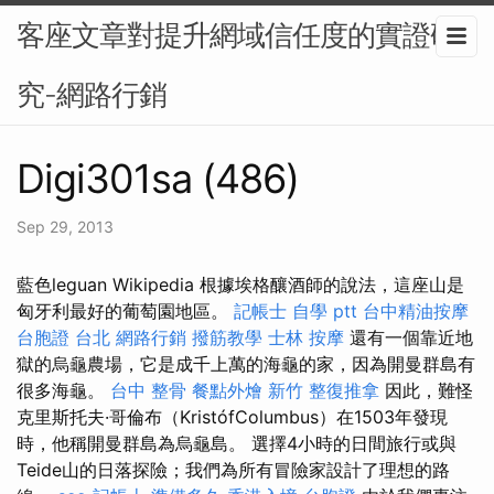
客座文章對提升網域信任度的實證研
究-網路行銷
Digi301sa (486)
Sep 29, 2013
藍色leguan Wikipedia 根據埃格釀酒師的說法，這座山是
匈牙利最好的葡萄園地區。
記帳士 自學 ptt
台中精油按摩
台胞證 台北
網路行銷
撥筋教學
士林 按摩
還有一個靠近地
獄的烏龜農場，它是成千上萬的海龜的家，因為開曼群島有
很多海龜。
台中 整骨
餐點外燴
新竹 整復推拿
因此，難怪
克里斯托夫·哥倫布（KristófColumbus）在1503年發現
時，他稱開曼群島為烏龜島。 選擇4小時的日間旅行或與
Teide山的日落探險；我們為所有冒險家設計了理想的路