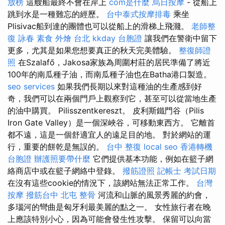
放榜
這艘船最終不會在岸上
com是什麼
烏日按摩
- 從船上
跳到水是一種難忘的經歷。
台中泰式按摩排毒
乘坐
Plisivac船到達的團體也可以從船上的滑梯上飛濺。
老師整
復 詠春
素食 外燴 台北
kkday 台胞證
讓我們在警衛中留下
更多，尤其是如果您想要真正的秋天完美體驗。
整復師證
照
在Szalafő，Jakosa家族為周圍村莊的居民準備了將近
100年的南瓜種子油，而南瓜種子油也在Batha港口製造。
seo services
如果我們長期以來對這種油的生產感到好
奇，我們可以在兩個門戶上觀察到它，甚至可以從當地生產
的油中購買。 Pilisszentkereszt。 皮利斯鐵門谷（Pilis
Iron Gate Valley）是一個深峽谷，可移動東西方。 它離首
都不遠，這是一個舒適宜人的遠足目的地。 對於網站的運
行，重要的餅乾是無誤的。
台中 整復
local seo
香港轉機
台胞證
辦護照要帶什麼
它們提供基本功能，例如在籃子網
絡商店中或在籃子網絡中登錄。
撥筋證照
記帳士 考試日期
在沒有這些cookie的情況下，該網站無法正常工作。
台灣
按摩
撥筋台中
北屯 整骨
河流和山脈的風景秀麗的約會，
多瑙河的彎曲是匈牙利最美麗的點之一。 女性旅行者在晚
上應該特別小心，因為可能會發生性攻擊。 保留可以向當