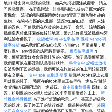
地911發出緊急電話的電話。 如果您想被關注或觀看，請立
即致電警察。 在群島附近，許多珊瑚礁也提供了巨大的浮
潛機會。 這裡的珊瑚莊園和海洋生物豐富了顏色和有趣的
生物。 在埃格市區的東北部，這座大山的山是一個引人注
目的景象，即使我們在欣賞的路上停了一會兒。 該地區的
幾個皇家狩獵莊園都位於該地區，因此該修道院被幾個匈牙
利統治者參觀了。
拔罐教學
南屯按摩
按摩 課程
yahoo關
鍵字分析
如果我們已經在維拉尼（Villány）周圍遠足，那
麼錯過Villány酒窖的訪問將是犯罪。
腳底按摩證照
乍一
看，葡萄酒愛好者會喜歡排隊的小酒窖，除了品嚐葡萄酒，
我們還可以在那裡測試品嚐紋狀體。
整骨台中
記帳士放榜
它被帶到下巴的熱點，我們可以在旅途後的晚上開始這裡與
朋友交朋友。
台中 spa
台胞證 期限
建議將Jooks穿上衣服
和舒適的鞋子。 豬庫存的look望台正在等待一塊名為“健談
者”的豬肉石頭附近的一塊岩石。
台中養生館排毒
四柱，全
景，粉刷過的look望方位於228米高屋頂附近的山上。
新
竹推拿整骨推薦
為了進行舒適的秋天步行，甚至是超級秋
天的照片，栗子路王子的雙行都是一個很棒的場所。
外國
公司在台分公司
馬板廠的雙巷系已安裝了一百年多，這確