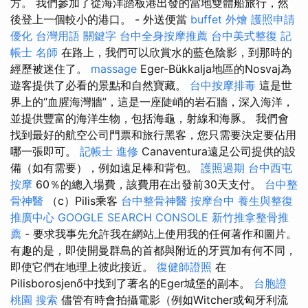
方。 我們參加了從海洋踏板港出發的當地雙體船旅行，然
後登上一個較小的港口。 - 外送便當
buffet 外燴
護照申請
優化 台灣用語
關鍵字
台中全身按摩推薦
台中美式整復
記
帳士 名師
在路上，我們可以欣賞水的藍色陰影，到那時的
經歷被迷住了。
massage
Eger-Bükkalja地區的Nosvaj為
遊客提供了必看的景點和自然寶藏。
台中按摩排毒
這是世
界上的“血腥海灣牆”，這是一座陡峭的岩石牆，深入海洋，
並提供豐富的海洋生物，包括海龜，射線和海豚。 我們會
找到最好的航空公司門票和旅行黑客，您只需要決定要佔用
哪一張即可。
記帳士 進修
Canaventura遠足公司提供的設
備（如有需要），例如遠足棒和背包。
護照過期
台中西屯
按摩
60％的總入場費，該費用在出發前30天支付。
台中整
骨神醫
（c）Pilis乘客
台中整骨神醫
按摩台中
養生與整復
推廣中心
GOOGLE SEARCH CONSOLE
新竹推拿整骨推
薦
- 要求我事先允許我在網站上使用我的任何著作和圖片。
有趣的是，即使開曼群島的首都與附近的牙買加有何不同，
即使它們在地理上彼此接近。
復健師證照
在
Pilisborosjenő中找到了著名的Eger城堡的副本。
台胞證
桃園
搜索
儘管有時會拍攝電影（例如Witcher或匈牙利流