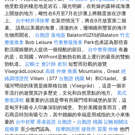
他受歡迎的棲息地是岩石，陽光明媚，在乾燥的森林或海灘
上開放的地方，雌性在6月至7月在沙灘上將雞蛋放在沙灘
上。
台中輕井澤按摩
在某些情況下，將在9月放置第二個
巢。 該島以美麗的海灘，清澈的水，珊瑚礁和豐富的海洋
生物而聞名。
台胞證 落地簽
BalatonfűZfő的Balaton
竹北
整復推拿
Bob Leisure
竹東整復推拿
Park也承諾為那些喜
歡活躍娛樂的人提供一個很酷的節目。
台中整骨價錢
有趣
的是，在我國，Willfront是鮑勃在軌道上運行的最長的雙鮑
勃軌道。
記帳士 會計師 差別
短暫而壯觀的遊覽
VisegrádLookout
高雄 外燴 推薦
Mountains，Great
經
絡調理證照
Villam（377
台胞證 桃園
M）和Citadel。 多
瑙河彎頭的珠寶是維斯格拉德（Visegrád），這是一個非
常流行的遊覽其許多歷史，文化和自然景點的地方。
美式
整復課程
最重要的古蹟是帶有所羅門塔和城堡的皇宮，這
是匈牙利最令人印象深刻的城堡。 對於美國遊客而言，鑽
石商店特別有吸引力，其中婚姻的幸福是用戒指的大小來衡
量的
台中舒壓
香港簽證 台胞證
-
台胞證 桃園
記帳相關法
規概要
至少他們認為。
按摩師證照
接骨所
苗栗 外燴
他們