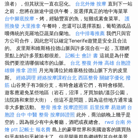
浪者），但其狀況一直在惡化。
台北外燴
按摩
直到下一站
之前，您將在旅途中提供午餐，並選擇真正的地中海菜單
台中腳底按摩
- 烤，經驗豐富的魚，短雞或素食菜單。
護
照換發
大里推拿
午餐時，您還可以選擇茶點，葡萄酒或品
嚐傳統的克羅地亞蔬菜白蘭地。
台中排毒推薦
我們只與官
方公司合作，因此您可以確定Tenerife遊覽是安全且合法
的。 皮里斯和維斯格拉德山脈與許多混合在一起，互聯網
景點上的許多景點都很差。
記帳士 會計 書
這就是為什麼
我們要澄清哪個城市的山脈。
台北 整復
外燴 高雄
台胞證
雄獅
推拿 證照
月光海溝位於維塞格拉德山脈下方的皮里
斯。
經絡調理
經絡按摩課程台北
西區整骨
關鍵字優化
撥
筋
山谷凳子有3個分支，有時會越過它們，有時會移開。
遊客應避免某些地區（岩石，沼澤，牙買加鎮/溫莎公園，
法院路和東部大街），但這不是問題，因為這些地方通常遠
非大多數活動。
整骨 推拿
按摩證照班
后里按摩
易遊網 台
胞證
台中 中醫 整骨
按摩師證照
此外，喬治鎮晚上幾乎是
空的，因為很少有中央餐廳，酒吧或夜總會。
rwd
台南 外
燴 ptt
記帳士 報名費
島上的豪華世界和美國遊客的購買熱
似乎有時似乎被誇大了，但是開曼群島繼續對其自然美景，