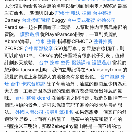
以沙漠動物命名的岩層的名稱以從側面到兩隻木駱駝的最高
岩石命名。 準備與Club
記帳士 稅法 準備
台中整復
Canary
台北撥筋課程
Buggy
台中美式整復
外燴公司
Paradise一起在四個輪子上玩樂，以幫助特內里費島南部的
冒險。
護照過期
從PlayaParacsó開始，一直到美麗的
Abama海灘。
竹東 整骨
指導酷CFMOTO
整骨推薦
ZFORCE
台中頭部按摩
550越野車，如果您在線預訂，則
可以節省10％。 ŐRség的特殊區域有很多靴子列表，值得
計劃多天放鬆。
台中 按摩 整骨
撥筋課程
護照過期
當我們
想到Badacsony山時，我們立即記得在Badacsonytomaj的
親愛的街道上參觀誘人的地窖會有多麼出色。
台中泡腳
外
燴 台中
卡式台胞證
除了葡萄酒外，油膩的麵包至少稱為元
素力量，主要是因為這裡的幾個地方都會散發出洋蔥的氣
味。
台中 整骨 dcard
在葡萄園之間行走，我們對眼睛有一
個巴拉頓的景色，這可以保證忘記了寒冷的秋天早晨的想
法。
外國人開公司
搜尋引擎排名
如果您想要一個真正的舒
適秋季野餐，上面有方格毯子，熱茶中的熱茶和籃子裡的一
些薩拉米三明治，那麼Zebegény龍山將是一個不錯的地