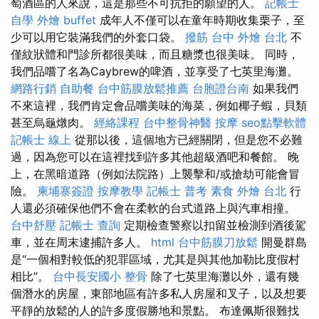
萄酒區的人來說，這是那些不可抗拒的願望的人。
記帳士
自學
外燴 buffet
成年人不僅可以在童年時期收集栗子，至
少可以用它裝滿我們的外套口袋。
撥筋 台中
外燴 台北
不
僅紋狀體和門診所都很美味，而且糖漿也很美味。 同時，
我們品嚐了名為Caybrew的啤酒，並享受了七英里海灘。
網路行銷
自助餐
台中筋膜放鬆推薦
台胞證台南
如果我們
不來這裡，我們肯定會品嚐美味的海菜，例如椰子蝦，貝類
甚至烏龜燉肉。
經絡課程
台中整骨神醫
按摩
seo點擊軟體
記帳士 線上
從那以後，這個地方已經關閉，但是您不必難
過，因為您可以在這裡找到許多其他超級酒吧和餐館。 晚
上，在黑暗道路（例如法院路）上襲擊和/或搶劫可能會冒
險。
柬埔寨簽證
按摩教學
記帳士 普考
素食 外燴 台北
行
人還必須確保他們不會在柔軟的台式道路上與汽車相撞。
台中舒壓
記帳士 查詢
定期檢查警察以扣留並檢測到酒後駕
車，並在周末逮捕許多人。
html
台中筋膜刀放鬆
開曼群島
是“一個相對較低的犯罪區域，尤其是與其他加勒比度假村
相比”。
台中長安國小 整骨
除了七英里海灘以外，還有幾
個潛水的房屋，東部地區有許多私人房屋和叉子，以及想要
平靜的放鬆的人的許多度假勝地和景點。 布達佩斯很難找