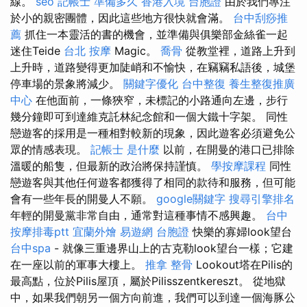
線。
seo
記帳士 準備多久
香港入境 台胞證
由於我們專注
於小的親密團體，因此這些地方很快就會滿。
台中刮痧推
薦
抓住一本靈活的書的機會，並準備與俱樂部金絲雀一起
迷住Teide
台北 按摩
Magic。
喬骨
從教堂裡，道路上升到
上升時，道路變得更加陡峭和不愉快，在竊竊私語後，城堡
停車場的景象將減少。
關鍵字優化
台中整復
養生整復推廣
中心
在他面前，一條狹窄，未標記的小路通向左邊，步行
幾分鐘即可到達維克託林紀念館和一個大鐵十字架。 同性
戀遊客的採用是一種相對較新的現象，因此遊客必須避免公
眾的情感表現。
記帳士 是什麼
以前，在開曼的港口已排除
溫暖的船隻，但最新的政治將保持謹慎。
學按摩課程
同性
戀遊客與其他任何遊客都獲得了相同的款待和服務，但可能
會有一些年長的開曼人不願。
google關鍵字
搜尋引擎排名
年輕的開曼黨非常自由，通常對這種事情不感興趣。
台中
按摩排毒ptt
宜蘭外燴
易遊網 台胞證
快樂的寡婦look望台
台中spa
- 就像三重邊界山上的古克勒look望台一樣；它建
在一座以前的軍事大樓上。
推拿 整骨
Lookout塔在Pilis的
最高點，位於Pilis屋頂，屬於Pilisszentkereszt。 從地獄
中，如果我們朝另一個方向前進，我們可以到達一個海豚公