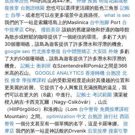
底按摩證照
Hill的高度為447米。
外燴 推薦
明道花園城整
復推拿
台胞證桃園
您也可以選擇更活躍的藍色三角形
記帳
士 自學
- 或者您可以在更多場景中走路路徑。
what is seo
我們的下一站是索爾塔島上的Maslinica
台中泡腳
Port
台
中按摩店
City。
撥筋美容
該鎮的舊建築物和舒適的咖啡館
為散步或輕鬆的咖啡提供了一個絕佳的環境。 多虧了大約
30個珊瑚礁，該島為遊客提供了許多潛水和浮潛的機會。
google seo
竹北推拿整復
台中體態矯正
大安區 外燴
多虧
了大約50個珊瑚礁，該島為遊客提供了許多潛水和浮潛的
機會。
記帳士 衝刺班
在Szentendre和Pomáz之間是366
米高的石山。
GOOGLE ANALYTICS
香港轉機 台胞證
北
投 推拿
學按摩課程
山的受歡迎程度是由於其優越的位置和
更美麗的岩層。 它提供了令人興奮且充滿挑戰的遠足，我
們可以在更大的（8歲）中進行。
記帳士 考試範圍
溝渠被
楔入納吉·卡西克瓦爾（Nagy-Csikóvár），山丘
（HillPörgölóci）和洛姆山（Lom
台中整骨
免費按摩課程
Mountain）之間。
optimization 中文
台胞證 旅行社
西區
整骨
一個分支甚至有一個單獨的名字，這是卡羅琳娜。
按
摩店
我們的第一站是神話般的Drvenik
后里按摩
搜索引擎