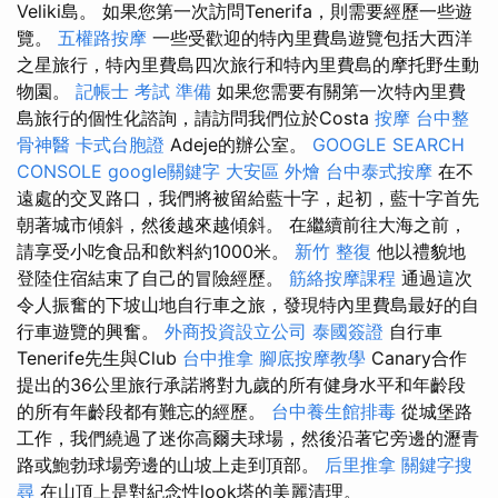
Veliki島。 如果您第一次訪問Tenerifa，則需要經歷一些遊
覽。
五權路按摩
一些受歡迎的特內里費島遊覽包括大西洋
之星旅行，特內里費島四次旅行和特內里費島的摩托野生動
物園。
記帳士 考試 準備
如果您需要有關第一次特內里費
島旅行的個性化諮詢，請訪問我們位於Costa
按摩
台中整
骨神醫
卡式台胞證
Adeje的辦公室。
GOOGLE SEARCH
CONSOLE
google關鍵字
大安區 外燴
台中泰式按摩
在不
遠處的交叉路口，我們將被留給藍十字，起初，藍十字首先
朝著城市傾斜，然後越來越傾斜。 在繼續前往大海之前，
請享受小吃食品和飲料約1000米。
新竹 整復
他以禮貌地
登陸住宿結束了自己的冒險經歷。
筋絡按摩課程
通過這次
令人振奮的下坡山地自行車之旅，發現特內里費島最好的自
行車遊覽的興奮。
外商投資設立公司
泰國簽證
自行車
Tenerife先生與Club
台中推拿
腳底按摩教學
Canary合作
提出的36公里旅行承諾將對九歲的所有健身水平和年齡段
的所有年齡段都有難忘的經歷。
台中養生館排毒
從城堡路
工作，我們繞過了迷你高爾夫球場，然後沿著它旁邊的瀝青
路或鮑勃球場旁邊的山坡上走到頂部。
后里推拿
關鍵字搜
尋
在山頂上是對紀念性look塔的美麗清理。