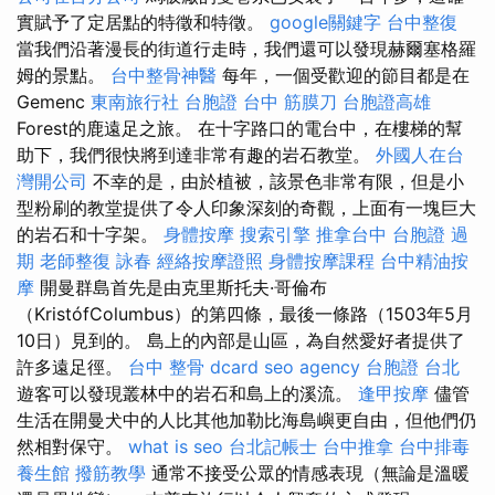
實賦予了定居點的特徵和特徵。
google關鍵字
台中整復
當我們沿著漫長的街道行走時，我們還可以發現赫爾塞格羅
姆的景點。
台中整骨神醫
每年，一個受歡迎的節目都是在
Gemenc
東南旅行社 台胞證
台中 筋膜刀
台胞證高雄
Forest的鹿遠足之旅。 在十字路口的電台中，在樓梯的幫
助下，我們很快將到達非常有趣的岩石教堂。
外國人在台
灣開公司
不幸的是，由於植被，該景色非常有限，但是小
型粉刷的教堂提供了令人印象深刻的奇觀，上面有一塊巨大
的岩石和十字架。
身體按摩
搜索引擎
推拿台中
台胞證 過
期
老師整復 詠春
經絡按摩證照
身體按摩課程
台中精油按
摩
開曼群島首先是由克里斯托夫·哥倫布
（KristófColumbus）的第四條，最後一條路（1503年5月
10日）見到的。 島上的內部是山區，為自然愛好者提供了
許多遠足徑。
台中 整骨 dcard
seo agency
台胞證 台北
遊客可以發現叢林中的岩石和島上的溪流。
逢甲按摩
儘管
生活在開曼犬中的人比其他加勒比海島嶼更自由，但他們仍
然相對保守。
what is seo
台北記帳士
台中推拿
台中排毒
養生館
撥筋教學
通常不接受公眾的情感表現（無論是溫暖