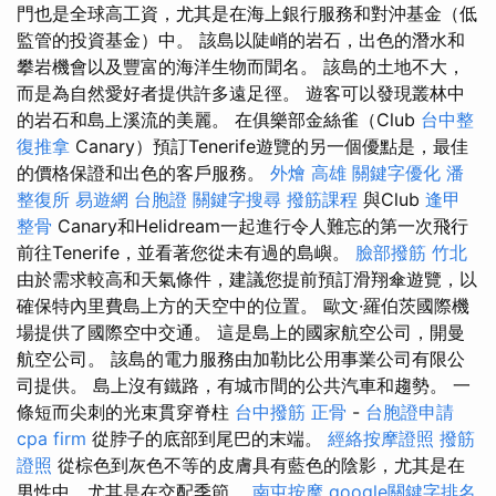
門也是全球高工資，尤其是在海上銀行服務和對沖基金（低
監管的投資基金）中。 該島以陡峭的岩石，出色的潛水和
攀岩機會以及豐富的海洋生物而聞名。 該島的土地不大，
而是為自然愛好者提供許多遠足徑。 遊客可以發現叢林中
的岩石和島上溪流的美麗。 在俱樂部金絲雀（Club
台中整
復推拿
Canary）預訂Tenerife遊覽的另一個優點是，最佳
的價格保證和出色的客戶服務。
外燴 高雄
關鍵字優化
潘
整復所
易遊網 台胞證
關鍵字搜尋
撥筋課程
與Club
逢甲
整骨
Canary和Helidream一起進行令人難忘的第一次飛行
前往Tenerife，並看著您從未有過的島嶼。
臉部撥筋 竹北
由於需求較高和天氣條件，建議您提前預訂滑翔傘遊覽，以
確保特內里費島上方的天空中的位置。 歐文·羅伯茨國際機
場提供了國際空中交通。 這是島上的國家航空公司，開曼
航空公司。 該島的電力服務由加勒比公用事業公司有限公
司提供。 島上沒有鐵路，有城市間的公共汽車和趨勢。 一
條短而尖刺的光束貫穿脊柱
台中撥筋
正骨
-
台胞證申請
cpa firm
從脖子的底部到尾巴的末端。
經絡按摩證照
撥筋
證照
從棕色到灰色不等的皮膚具有藍色的陰影，尤其是在
男性中，尤其是在交配季節。
南屯按摩
google關鍵字排名