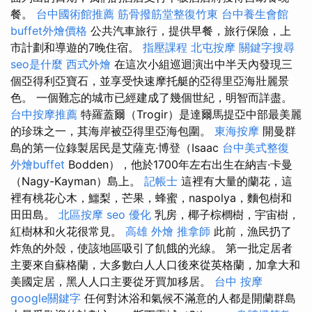
餐。
台中國術館推薦
筋骨撥筋堂整復竹東
台中養生會館
buffet外燴價格
公共汽車旅行，提供早餐，旅行保險，上
市計劃和導遊的7晚住宿。
指壓課程
北屯按摩
關鍵字搜尋
seo是什麼
西式外燴
在這次小組巡迴演出中半天內發現三
個亞得利亞寶石，並享受快速摩托艇的亞得里亞海壯麗景
色。 一個難忘的城市已經建成了幾個世紀，明智而詳盡。
台中按摩推薦
特羅蓋爾（Trogir）是達爾馬提亞中部最美麗
的珍珠之一，其海岸被亞得里亞海包圍。
東海按摩
開曼群
島的第一位錄製居民是艾薩克·博登（Isaac
台中美式整復
外燴buffet
Bodden），他於1700年左右出生在納吉·卡曼
（Nagy-Kayman）島上。
記帳士
這裡有大量的蘭花，這
裡有桃花心木，鱷梨，芒果，蜂蜜，naspolya，麵包樹和
田田島。
北區按摩
seo 優化
乳房，椰子棕櫚樹，宇宙樹，
紅樹林和火花很常見。
高雄 外燴
推拿師
此前，漁民扔了
炸魚的外殼，使該地區吸引了飢餓的光線。 第一批定居者
主要來自蘇格蘭，大多數白人人口後來從英格蘭，加拿大和
美國定居，黑人人口主要從牙買加移居。
台中 按摩
google關鍵字
任何對沐浴和氣候不滿意的人都是開蘭群島