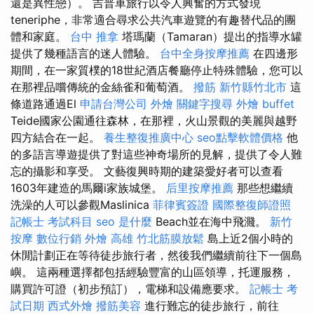
還是異性戀）。 吉普車旅行以令人興奮的方式發現
teneriphe，非常適合尋求公共汽車遊覽的有趣替代品的團
體和家庭。
台中 推拿
塔瑪蘭（Tamaran）提出的指導水罐
提供了幾種語言的迷人體驗。
台中全身按摩推薦
在四邊形
期間，在一家質樸的18世紀酒店餐廳停止特殊體驗，您可以
在那裡品嚐傳統的金絲雀和葡萄酒。
撥筋 新竹縣竹北市
這
條道路通過El
申請台灣公司
外燴
關鍵字搜尋
外燴 buffet
Teide國家公園通往森林，在那裡，火山景觀的美麗與越野
四方結合在一起。
養生整復推廣中心
seo點擊軟體價格
他
的多語言導遊提供了對這些神奇場所的見解，提供了令人難
忘的攝影和享受。 文藝復興時期的建築愛好者可以查看
1603年建造的馬爾i家族城堡。
后里按摩推薦
那些想繼續
洗澡的人可以參觀Maslinica
菲律賓簽證
國際整復師證照
記帳士 考試科目
seo 是什麼
Beach並在海中飛濺。
新竹
按摩
數位行銷
外燴 高雄
竹北筋膜放鬆
島上近2個小時的
休閒計劃正在等待徒步旅行者，然後我們繼續前往下一個島
嶼。 這兩種選擇都包括經驗豐富的山區領導，托運服務，
購買許可證（初步預訂），電梯和設備應要求。
記帳士 考
試日期
西式外燴
撥筋美容
進行難忘的徒步旅行，前往