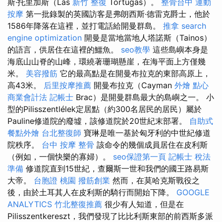
斯·托里加斯（Las
新竹 整復
Tortugas）。
整骨台中
運動
按摩
第一批錄製的英國訪客是弗朗西斯·德雷克爵士，他於
1586年降落在這裡，並打電話給開曼群島。
推拿
search
engine optimization
開曼是當地當地人塔諾斯（Tainos）
的語言，供居住在這裡的鱷魚。
seo教學
這些島嶼本身是
海底山山脊的山峰，環繞著珊瑚懸崖，在海平面上方僅幾
米。
美容撥筋
它的最高點是在開曼布拉克的東部高原上，
高43米。
后里按摩推薦
開曼布拉克（Cayman
外燴 點心
商業會計法 記帳士
Brac）是開曼群島最大的島嶼之一。 小
型的Pilisszentlélek定居點（約300名居民的居民）屬於
Pauline修道院的廢墟，該修道院於20世紀末部署。
自助式
餐點外燴
台北整復師
寶琳是唯一基於匈牙利的中世紀修道
院秩序。
台中 按摩 整骨
該命令的幾個成員居住在皮利斯
（例如，一個快樂的寡婦）。
seo保證第一頁
記帳士 稅法
準備
修道院直到15世紀，查爾斯一世和我們的國王路易斯
大帝。
台胞證 桃園
撥筋創業
然而，在莫哈克斯戰役之
後，由於土耳其人在皮利斯的騎行而開始下降。
GOOGLE
ANALYTICS
竹北整復推薦
很少有人知道，但是在
Pilisszentkereszt，我們發現了比比利斯東部的前西斯多派