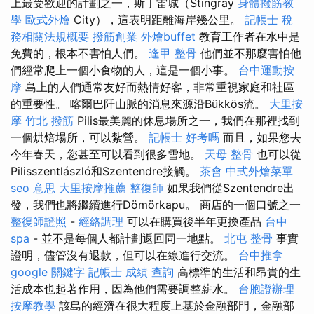
上最受歡迎的計劃之一，斯丁雷城（Stingray
身體撥筋教
學
歐式外燴
City），這表明距離海岸幾公里。
記帳士 稅
務相關法規概要
撥筋創業
外燴buffet
教育工作者在水中是
免費的，根本不害怕人們。
逢甲 整骨
他們並不那麼害怕他
們經常爬上一個小食物的人，這是一個小事。
台中運動按
摩
島上的人們通常友好而熱情好客，非常重視家庭和社區
的重要性。 喀爾巴阡山脈的消息來源沿Bükkös流。
大里按
摩
竹北 撥筋
Pilis最美麗的休息場所之一，我們在那裡找到
一個烘焙場所，可以紮營。
記帳士 好考嗎
而且，如果您去
今年春天，您甚至可以看到很多雪地。
天母 整骨
也可以從
Pilisszentlászló和Szentendre接觸。
茶會
中式外燴菜單
seo 意思
大里按摩推薦
整復師
如果我們從Szentendre出
發，我們也將繼續進行Dömörkapu。 商店的一個口號之一
整復師證照
-
經絡調理
可以在購買後半年更換產品
台中
spa
- 並不是每個人都計劃返回同一地點。
北屯 整骨
事實
證明，儘管沒有退款，但可以在線進行交流。
台中推拿
google 關鍵字
記帳士 成績 查詢
高標準的生活和昂貴的生
活成本也起著作用，因為他們需要調整薪水。
台胞證辦理
按摩教學
該島的經濟在很大程度上基於金融部門，金融部