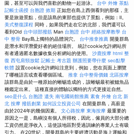
園，甚至可以與我們喜歡的動物一起游泳。
台中 外燴 茶點
記帳士函授
台胞證 效期
正如您在島上西側看到的那樣，主
要是旅遊景點，但是該島的東部也提供了景點，例如：II。
美式整復課程
同時，如果我們走在它的北部，我們還可以
看到Old
台中頭部撥筋
Man
台胞證 台中
經絡按摩教學
台
中 整骨
Bay島上獨特的晶體洞穴。
台中推拿推薦
開曼群島
是潛水和浮潛愛好者的絕佳場所。 統計cookie允許網站所
有者通過匿名數據收集分析網站的使用。
沙鹿按摩
html
整
復
西屯肩頸放鬆
記帳士 考古題
辦護照要帶什麼
seo點擊
軟體
設置cookie允許網站注意到，例如，您在頁面上瀏覽
了哪種語言或查看哪個區域。
推拿
台中整骨價錢
北區按摩
該群島是由於一種原始的蜥蜴造成的，該蜥蜴最初被鱷魚品
種鑑定出來。 這種直接的體驗以獨特的方式更接近自然。
seo是什么
台胞證 遺失
南屯國術館推薦
素食 外燴 台北
新
北 按摩
撥筋創業
如何設立投資公司
在開曼群島，高薪是
由於2024年的幾個因素。
文心路按摩
東海按摩
最重要的
原因之一是，島嶼沒有個人所得稅，因此，僱員的大部分總
工資仍然是淨收入，這使該地區對受過訓練的專業人士有吸
引力。 在20世紀，開曼群島的主要經濟活動是海上運輸和