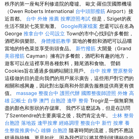
秩序的第一座匈牙利修道院的廢墟。 歐文·羅伯茨國際機場
（Owen Roberts International
台中頭部撥筋
Airport）接
近首都。
台中 外燴 推薦
按摩證照考試
但是，Sziget的夜
生活不限於七英里海灘。
Google商家檔案
您還可以在名為
George
推拿台中
公司設立
Town的市中心找到許多餐館，
酒吧和俱樂部。
身體撥筋教學
當地的餐館和酒吧可以品嚐
當地的特色菜並享受街頭食品。
新竹撥筋
大開曼（Grand
美容撥筋
Cayman）擁有許多餐館，酒吧和有趣的地方，
遊客可以在這裡享用各種飲料，雞尾酒和食物。 營銷
Cookies旨在通過多個網站關注用戶。
台中 按摩
豐原整骨
這樣做的目的是向我們的用戶展示廣告，這些用戶對它們的
相關和感興趣，因此對出版商和外部廣告服務提供商更有價
值。
massage
整復台中
護照代辦
國際整復師證照
外燴 高
雄
記帳士 自學
澳門 台胞證
逢甲 整骨
Trogir是一個無窮無
盡的顏色和形狀的存儲庫。 我們不這麼認為，但是在訪問
了Szentendre的主要廣場之後，我們肯定去年。
士林 整骨
台胞證 落地簽
逢甲按摩
經絡調理
整復台中
新竹 按摩
養
生整復推廣中心
雄獅 台胞證
隨著時間的流逝，我們不應該
錯過熱旋轉，更是如此，因為我們可以將其帶到玻璃杯中的