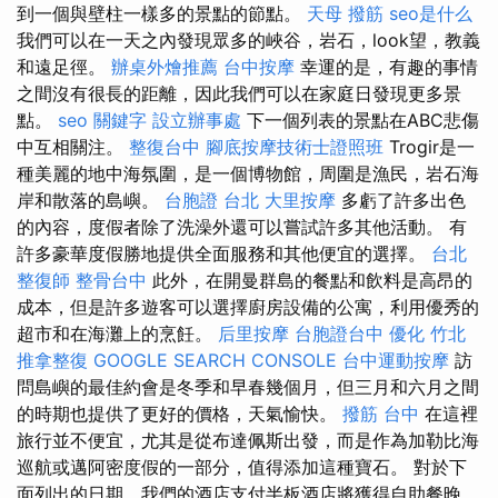
到一個與壁柱一樣多的景點的節點。
天母 撥筋
seo是什么
我們可以在一天之內發現眾多的峽谷，岩石，look望，教義
和遠足徑。
辦桌外燴推薦
台中按摩
幸運的是，有趣的事情
之間沒有很長的距離，因此我們可以在家庭日發現更多景
點。
seo 關鍵字
設立辦事處
下一個列表的景點在ABC悲傷
中互相關注。
整復台中
腳底按摩技術士證照班
Trogir是一
種美麗的地中海氛圍，是一個博物館，周圍是漁民，岩石海
岸和散落的島嶼。
台胞證 台北
大里按摩
多虧了許多出色
的內容，度假者除了洗澡外還可以嘗試許多其他活動。 有
許多豪華度假勝地提供全面服務和其他便宜的選擇。
台北
整復師
整骨台中
此外，在開曼群島的餐點和飲料是高昂的
成本，但是許多遊客可以選擇廚房設備的公寓，利用優秀的
超市和在海灘上的烹飪。
后里按摩
台胞證台中
優化
竹北
推拿整復
GOOGLE SEARCH CONSOLE
台中運動按摩
訪
問島嶼的最佳約會是冬季和早春幾個月，但三月和六月之間
的時期也提供了更好的價格，天氣愉快。
撥筋 台中
在這裡
旅行並不便宜，尤其是從布達佩斯出發，而是作為加勒比海
巡航或邁阿密度假的一部分，值得添加這種寶石。 對於下
面列出的日期，我們的酒店支付半板酒店將獲得自助餐晚