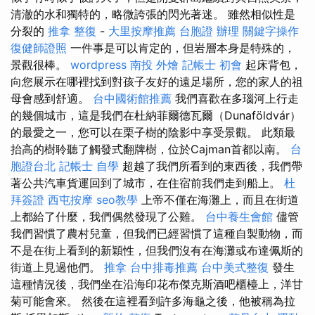
清澈的水和獨特的，略微誇張的閃光著迷。 雖然相似性是
分裂的
推拿 整復
-
大里按摩推薦
台胞證 辦理
關鍵字操作
復健師證照
一件事是可以肯定的，但岩層本身是特殊的，
景觀很棒。
wordpress
南投 外燴
記帳士 初會
起床背包，
向您展示在哪裡找到對孩子友好的遠足場所，您的家人的祖
母會感到舒適。
台中國術館推薦
我們喜歡在多瑙河上行走
的幾個城市，這是我們在杜納菲爾德瓦爾（Dunaföldvár）
的最愛之一，您可以在栗子樹的陰影中享受景觀。 此類最
抬高的樹聆聽了觸發式翻牌樹，位於Cajman首都以南。
台
胞證台北
記帳士 自學
超越了我們所看到的東西後，我們帶
著公共汽車貨運回到了城市，在住宿前我們走到船上。
杜
拜簽證
西屯按摩
seo教學
上帝不僅在海灘上，而且在街道
上都給了什麼，我們偶然發現了公雞。
台中養生會館
儘管
我們習慣了農村兒童，但我們已經習慣了這種自製動物，而
不是在街上看到的新穎性，但我們沒有在海灘或布達佩斯的
街道上見過他們。
推拿
台中排毒推薦
台中美式整復
發生
這種情況後，我們坐在沿海印花布傑克斯酒吧櫃檯上，洋甘
菊可能會來。 然後在這裡看到許多海龜之後，他被稱為拉