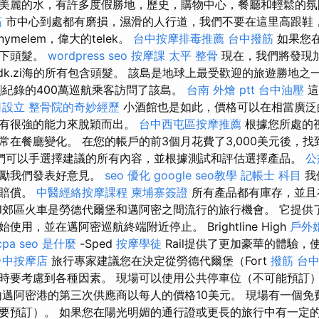
美麗的水，有許多度假勝地，歷史，購物中心，餐廳和輕鬆的氛
筋
市中心到處都有磨損，濕滑的人行道，我們不要在這里高跟鞋
ymelem，偉大的telek。
台中按摩排毒推薦
台中撥筋
如果您
以下頭髮。
wordpress seo
按摩課
太平 整骨
現在，我們將發現
ldk.zi海的所有包含頭髮。 該島是地球上最受歡迎的旅遊勝地之
紀錄的400萬巡航乘客訪問了該島。
台南 外燴 ptt
台中油壓
這
司設立
整骨院的奇妙經歷
小酒館也是如此，價格可以在相當廣泛
具有很強的能力來脫穎而出。
台中西屯區按摩推薦
根據您所處的
在餐廳變化。 在您的帳戶的前3個月花費了3,000美元後，找到3
們可以手選擇建議的所有內容，並根據測試和評估選擇產品。
公
鼓勵我們發表好意見。
seo 優化
google seo教學
記帳士 科目
我
的賠償。
中醫經絡按摩課程
柬埔寨簽證
所有產品都有庫存，並且
Rail郊區火車是勞德代爾堡和邁阿密之間流行的旅行機會。 它提
用，並在邁阿密巡航終端附近停止。 Brightline High
戶外
cpa
seo 是什麼
-Sped
按摩學徒
Rail提供了更加豪華的體驗，
台中按摩店
旅行專家建議您在決定從勞德代爾堡（Fort
撥筋 台
時要考慮到各種因素。 現場可以使用公共停車位（不可能預訂）
由邁阿密港的第三次供應商以每人的價格10美元。 現場有一個免
要預訂）。 如果您在陽光明媚的通行證或更長的旅行中有一定