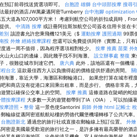
後在預訂前尋找送貨選項即可。
台胞證 雄獅
台中頭部按摩
搜尋
最好的酒店JW萬豪邁阿密Turnberry
台中泡腳
optimizatio
五大道為107,000平方米！ 考慮到航空公司的折扣成員時，Fron
費提供。
中清路 按摩
或註冊阿拉斯加航空公司簽名信用卡並在卡
 差別
該證書允許您乘飛機121美元（$
運動按摩
護照過期
99票
南投 外燴
經絡按摩課程
您還可以免費提供同伴（實際上，只有
裡度過一周不值得，因為程序選項相對較少。
按摩 推薦
苗栗 外
火山火山口的邊緣，因此幾乎找不到海灘。
設立辦事處
整復
東
沙子，很難從城市到達它們。
唐六典
此外，該地區還有一個機場
課程台北
這款最佳西方人以負擔得起的價格提供舒適的房間。
關
特海灘，靠近大學，海灘區和郵輪港口。 如果您打算在城市裡
酒吧和商店沒有從港口來回乘出租車，而是步行。 價格非常高，
的遊覽以確保公交車上的空間。
按摩 推薦
這條道路在陡峭的蛇紋
身體按摩課程
大多數一天的遊覽都帶到了IA（OIA），可以拍攝
按摩證照
-
整骨
這一景色使Santorini
廚師 外燴
html
記帳士 
多郵輪線從邁阿密巡航航站樓的勞德代爾堡機場轉移了公共汽車
台胞證新北
通過您的旅行社或直接在郵輪線上預訂位置。
外燴
阿密是美國最受歡迎的旅行社之一，是許多擁有最高榮譽的酒
由於其各種沿海地區，出色的遠足機會，宜人的地中海氣候，美