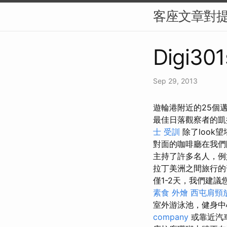
客座文章對
Digi301
Sep 29, 2013
遊輪港附近的25個
最佳日落觀察者的凱
士 受訓
除了look
對面的咖啡廳在我們
主持了許多名人，例如
拉丁美洲之間旅行
僅1-2天，我們建
素食 外燴
西屯肩頸
室外游泳池，健身
company
或靠近汽