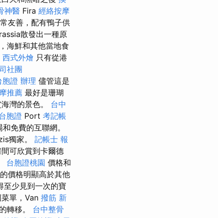
骨神醫
Fira
經絡按摩
非常友善，配有鴨子供
irassia散發出一種原
，海鮮和其他當地食
西式外燴
只有從港
司社團
台胞證 辦理
儘管這是
摩推薦
最好是珊瑚
賞海灣的景色。
台中
 台胞證
Port
考記帳
場和免費的互聯網。
zis獨家。
記帳士 報
房間可欣賞到卡爾德
。
台胞證桃園
價格和
的價格明顯高於其他
得至少見到一次的寶
菜單，Van
撥筋 新
口的轉移。
台中整骨