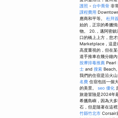
護照
-
台中喬骨
非常
課程費用
Downto
應商和平等。
杜拜
始的，正宗的希臘情
物。 20.，邁阿
口的橋上上方，您
Marketplace
高度重視的，但在某
道手推車在幾分鐘內
按摩排毒推薦
Pearl
士
and
搜索
Beach
我們的住宿是沿火山口的
名費
住宿包括一個大
的美景。
seo 優化
旅遊冒險是2024
希臘島嶼，因為大多
石，但是隨著在這裡
竹縣竹北市
Corsa