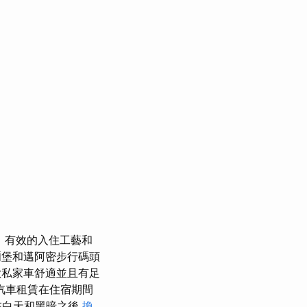
，有效的入住工藝和
堡和邁阿密步行碼頭
私家車舒適並且有足
汽車租賃在住宿期間
在白天和黑暗之後
換