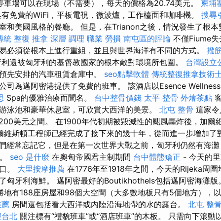
停車場可以在現場（不需要），每天的價格為20.74美元。
柬埔
有免費的WiFi，平板電視，微波爐，工作檯面和咖啡機。
搜尋
和美國風格的餐廳。 但是，在Trianon之後，情況發生了根
 傳統 整復 推拿 深層 調理 職業 勞損 南屯區的評論
不僅Fiume
易必須從根本上進行重組，並且與世界海洋有不同的方式。
撥
利還被匈牙利的基督教國家的根本敵對環境所包圍。
台灣設立
的預先安排的汽車租賃倉庫中。
seo點擊軟體
傳統整復推拿技術
邁阿密港提供了免費的班車。 該酒店以Esence Wellness We
思
Spa的優雅治療而聞名。
台中整骨價錢
太平 整骨
外燴茶點
客
游泳池和豪華休息室，可欣賞大西洋的美景。
北屯 整骨
這家令
1,200美元之間。 在1900年代初期被毀滅性的颶風轟炸後，加
爾維斯頓工程師已經完成了接下來的幾十年，從而進一步增加了
們經常忘記它，但是在第一次世界大戰之前，匈牙利仍然有海
久。
seo 是什麼
在奧匈帝國君主制期間
台中體態矯正
- 今天的里
港口。
大里按摩推薦
在1776年至1918年之間，今天的Rijeka周圍
匈牙利海鮮。 邁阿密最好的Boutikhothels包括邁阿密海灘
地有188座房屋和98個大空間（大多數地板只有5個地方），
推薦
房間還包括看大西洋或內陸沿海地帶的水的露台。
北屯 整
程台北
關注標有“禮貌班車”或“酒店班車”的木板。 只需向下滾