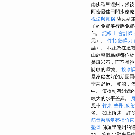
南佛羅里達州，然
阿密最佳日間水療療法
稅法與實務
薩克斯第
子的免費飛行將免
信。
記帳士 會計師
元）。
竹北 筋膜刀
話）。 我認為在這
由於整個島嶼都位於
是熔岩石，而不是
詩般的環境。
按摩
是家庭友好的斯圖爾
非常舒適。 餐館，
中。 值得到有組織
較大的水平差異。
風車
竹東 整骨
腳底
名。 如上所述，許
筋骨撥筋堂整復竹東
整骨
佛羅里達州的邁
地。 它的出勤率是