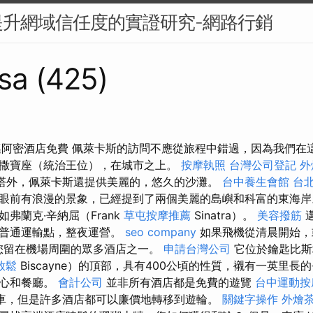
提升網域信任度的實證研究-網路行銷
sa (425)
邁阿密酒店免費 佩萊卡斯的訪問不應從旅程中錯過，因為我們在
撒寶座（統治王位），在城市之上。
按摩執照
台灣公司登記
外
望塔外，佩萊卡斯還提供美麗的，悠久的沙灘。
台中養生會館
台北
眼前有浪漫的景象，已經提到了兩個美麗的島嶼和科富的東海岸
弗蘭克·辛納屈（Frank
草屯按摩推薦
Sinatra）。
美容撥筋
的普通運輸點，整夜運營。
seo company
如果飛機從清晨開始，
議您留在機場周圍的眾多酒店之一。
申請台灣公司
它位於鑰匙比斯
放鬆
Biscayne）的頂部，具有400公頃的性質，襯有一英里長
中心和餐廳。
會計公司
並非所有酒店都是免費的遊覽
台中運動按
車，但是許多酒店都可以廉價地轉移到遊輪。
關鍵字操作
外燴