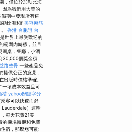
圍，僅位於加勒比海
，因為我們用大聲的
在假期中發現所有這
加勒比海和f
美容撥筋
一。
香港 台胞證
台
是世界上最受歡迎的
的範圍內轉移，並且
視圖桌，餐廳，小酒
0,000個獎金積
益路整骨
一些產品免
們提供公正的意見，
在出版時價格準確。
供了一項成本效益且可
婚禮
yahoo關鍵字分
使乘客可以快速而舒
中
Lauderdale）運輸
，每天花費21美
費的機場轉機和免費
的住宿，那麼您可能