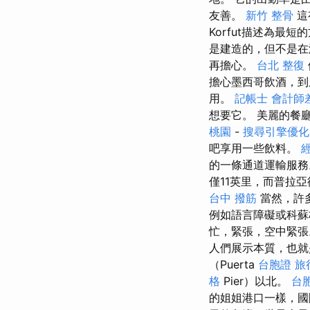
友善。
新竹 整骨
這
Korfut描述為最短
是建造的，但不是在
再擔心。
台北 整復
擔心墨西哥飲酒，
用。
記帳士 會計師
想要它。 美麗的餐
桃園
-
搜尋引擎優化
吧享用一些飲料。
的一條通道運輸服
僅11英里，而普拉亞德爾
台中 撥筋
當然，許
例如語言障礙或科
忙，緊張，空中緊
人們展示本質，也就
（Puerta
台胞證 旅
格
Pier）以北。
台
的姐姐港口一樣，國