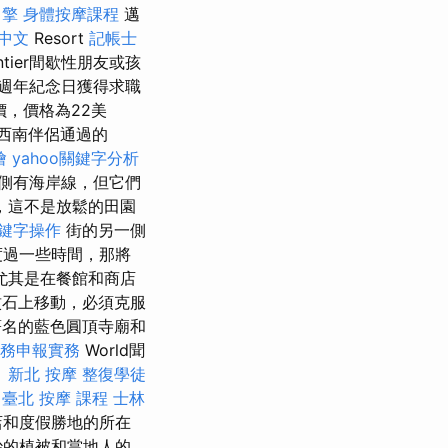
引擎
身體按摩課程
邁
n 中文
Resort
記帳士
tier間歇性朋友或孩
週年紀念日獲得求職
價，價格為22美
西南伴侶通過的
燴
yahoo關鍵字分析
側有海岸線，但它們
，這不是放鬆的田園
鍵字操作
街的另一側
度過一些時間，那將
尤其是在餐館和商店
石上移動，必須克服
著名的藍色圓頂寺廟和
稅務申報實務
World聞
。
新北 按摩
整復學徒
 臺北
按摩 課程
士林
店和度假勝地的所在
妙的植被和當地人的