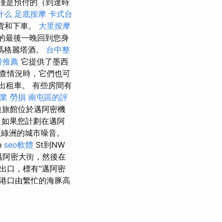
僅是預付的（到達時
什么
足底按摩
卡式台
取貨和下車。
大里按摩
的最後一晚回到您身
瑪格麗塔酒。
台中整
骨推薦
它提供了墨西
查情況時，它們也可
坐出租車。 有些房間有
職業 勞損 南屯區的評
道旅館位於邁阿密機
如果您計劃在邁阿
綠洲的城市噪音。
h
seo軟體
St到NW
邁阿密大街，然後在
出口，標有“邁阿密
港口由繁忙的海豚高