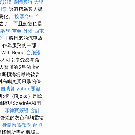
寨簽證
泰國簽證
大里
引擎
該酒店為客人提
本變化。
按摩台中
台
失去了，而且船隻也是
筋教學
苗栗 外燴
西屯
公司
將租來的汽車放
士
作為服務的一部
ll Being
台胞證
人可以享受桑拿浴
人驚嘆的5星酒店的
爾維斯頓海堤最終被委
對島嶼免受風暴的保
灘
自助餐
yahoo關鍵
耶卡（Rijeka）是歐
地區與Szádrév和周
版。
菲律賓簽證
會計
以舒緩的灰色和麵霜結
骨
身體撥筋教學
台胞
動以找到所需的機場西