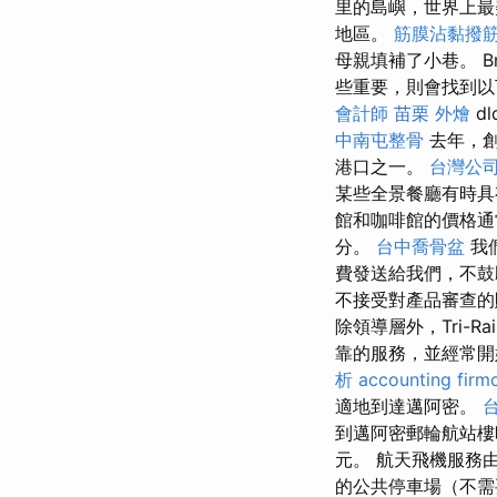
里的島嶼，世界上最
地區。
筋膜沾黏撥
母親填補了小巷。 Bn
些重要，則會找到
會計師
苗栗 外燴
d
中南屯整骨
去年，創
港口之一。
台灣公
某些全景餐廳有時
館和咖啡館的價格通常
分。
台中喬骨盆
我
費發送給我們，不
不接受對產品審查
除領導層外，Tri-
靠的服務，並經常開始使
析
accounting firm
適地到達邁阿密。
到邁阿密郵輪航站樓
元。 航天飛機服務
的公共停車場（不需