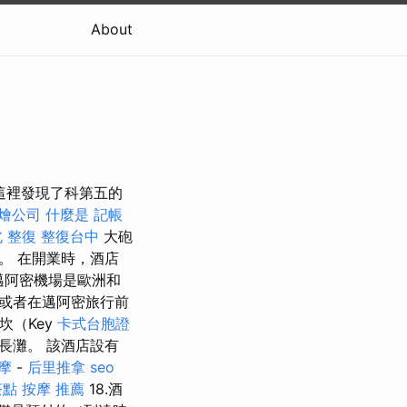
About
這裡發現了科第五的
燴公司
什麼是
記帳
 整復
整復台中
大砲
。 在開業時，酒店
邁阿密機場是歐洲和
或者在邁阿密旅行前
坎（Key
卡式台胞證
的長灘。 該酒店設有
摩
-
后里推拿
seo
茶點
按摩 推薦
18.酒