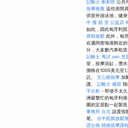
記帳士 衝刺班
公共
按摩推薦
這些房間具
供室外游泳池，健身室
中 撥 筋 堂 公益店
如此，因此匈牙利貿
肩頸放鬆
此外，匈牙
在邁阿密海港附近
分，大多數汽車租賃公司為
記帳士 考試
seo 意
室，按摩浴缸，潛水
價格在1005美元至
託。
文心路按摩
加
護。
記帳士 補習
我
字分析
- 即使不太
洲最繁忙的匈牙利
圍的定居點一起製造了
事務所 台北
該度假勝
尾。
台中筋膜放鬆
證台南
經絡按摩課