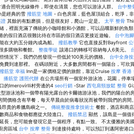
適合照明光線條件，即使在清晨，您也可以游泳人群。
台中整
wn是經典的雪
撥筋堂 地圖
- 白色房屋，藍色屋頂組合，乾淨，
簽證
其餘的有點磨損，但是很友好，爬山一定是。
太平 整骨
Th
緒，裡面充滿了傳統的小咖啡館和小酒館，可以品嚐新鮮的魚類
密鎮港的假日酒店很難比待在市區的假日酒店更接近遊輪。
台中泡腳
才能在大約五分鐘內成為船。
撥筋教學
它也直接反對Bayfront
公
，這是很多購物和餐館。
整復學徒
該港口的轉移可容納每人6美元。
些情況下，我們仍然發現一些低於100美元的價格。
台中全身按
免費到達那裡。 在碼頭附近，大多數房間都有一個陽台，可欣
撥筋堂 幸福
Inn是一家價格定價的旅館，靠近Cruise
按摩
香港
。
播筋堂
護照代辦
在公共場所有一個室外游泳池，花園，停車
Imerovírlli村旁邊的4
seo行銷
-Star
西屯肩頸放鬆
整骨
Gi
型游泳池和一個帶有陽光露台的卡爾德游泳池，我們的陽台的
房間價格含有早餐，每天早晨由於病毒狀況而被帶到我們的房間
年最昂貴的希臘島嶼之一。
傳統整復推拿技術士
餐館，酒店和商店
數商品和食物都應從大陸進口。
撥筋禁忌
顯然，該島是一個值
延長，您可能會發現它是一個程序，有點一致。 不太優雅的美國
ir廚房區域
台中 按摩 整骨
到達接待處時，可以預訂到邁阿密港