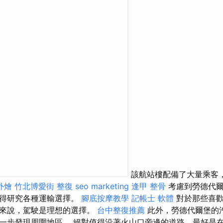
該航站樓配備了大量乘客
外燴
竹北博愛街 整復
seo marketing
逢甲 整骨
考慮到勞德代爾
值得研究各種運輸選擇。
腳底按摩教學
記帳士 軟體
對於那些喜歡
人來說，駕駛是理想的選擇。
台中整復推薦
此外，勞德代爾堡的
一步發現周圍地區。 絕對值得沿著火山口旁邊的道路，最好是