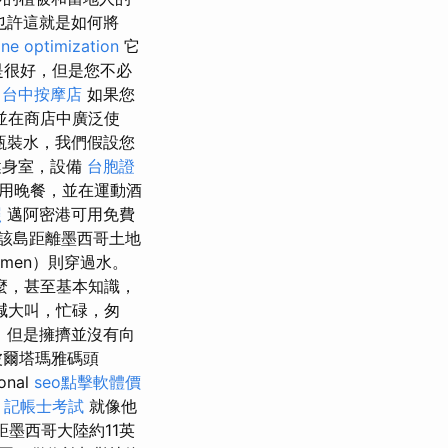
也許這就是如何將
ine optimization
它
是很好，但是您不必
。
台中按摩店
如果您
並在商店中廣泛使
瓶裝水，我們假設您
健身室，設備
台胞證
用晚餐，並在運動酒
照
邁阿密港可用免費
該島距離墨西哥土地
rmen）則穿過水。
麼，甚至基本知識，
喊大叫，忙碌，匆
，但是擁擠並沒有向
波爾塔瑪雅碼頭
onal
seo點擊軟體價
。
記帳士考試
就像他
距墨西哥大陸約11英