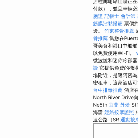
店柱廊珊瑚山牆正在
付款），並且車輛必
胞證
記帳士 會計師
筋膜沾黏撥筋
票價約
邊。
竹東整骨推薦
骨推薦
當您在Puert
哥美食和港口中船
以免費使用Wi-Fi。
微波爐和迷你冷卻
論
它提供免費的機場
場附近，是邁阿密為
密租車，這家酒店
台中排毒推薦
酒店在
North River Dr
Ne5th
宜蘭 外燴
S
海灘
經絡按摩證照
速公路（SR
運動按