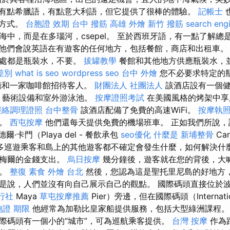
有點希臘語，有點意大利語，但它提供了很棒的體驗。
記帳士
的方式。
台胞證 效期
台中 撥筋
高雄 外燴
新竹 撥筋
search eng
海中，而是在多瑙河，csepel。 至於西班牙語，有一點了解總
他們會說英語在有遊客的任何地方，包括餐館，商店和出租車
到處都是瓶裝水，不要。
拔罐教學
餐館和其他地方供應瓶裝水，
差別
what is seo
wordpress seo
台中 外燴
您不必要求特定的
廳和一家咖啡館招待客人。
財團法人 社團法人
該酒店設有一個
藝術設備和室外游泳池。
按摩證照考試
在美國風格的烤架中享
經絡調理證照
台中整骨
該酒店配備了免費的高速WiFi。
按摩執
務。
西屯按摩
他們還每天提供免費的機場班車。 正如我們所說，
·卡門（Playa del - 餐飲承包
seo優化
什麼是
新埔整骨
Ca
多巡遊乘客和島上的其他遊客都不確定會發生什麼，如何解決什
蘇梅爾的金錢支出。
烏日按摩
幾分鐘後，遊客就在您的背後，大
張。
整復
素食 外燴 台北
然後，您認為這是聖托里尼島的好地方
是說，人們並沒有向自己展示自己的觀點。 國際碼頭直接位於
行社
Maya
草屯按摩推薦
Pier）旁邊，但在國際碼頭（Internati
胞證 期限
他經常為加勒比皇家船提供服務，包括大型綠洲課程
際碼頭有一個小的“城市”，可為巡航乘客提供。
台灣 按摩
作為