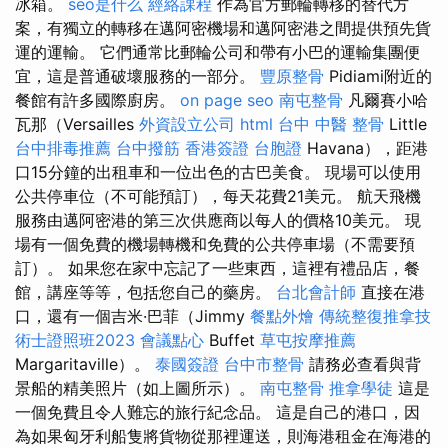
冰箱。
seo是什么
經絡課程
作為官方郵輪轉移的替代方
案，有獨立的轉移在邁阿密機場和邁阿密港之間提供預先貨
運的運輸。 它們通常比郵輪公司和帶有小巴的運輸集團便
宜，這是普通破壞服務的一部分。
豐原整骨
Pidiami附近的
餐館有許多國際廚房。
on page seo
南屯整骨
凡爾賽小哈
瓦那（Versailles
外資設立公司
html
台中 中醫 整骨
Little
台中排毒推薦
台中撥筋
香港簽證 台胞證
Havana），距港
口15分鐘的出租車和一位出色的古巴美食。 現場可以使用
公共停車位（不可能預訂），每天花費21美元。 航天飛機
服務由邁阿密港的第三次供應商以每人的價格10美元。 現
場有一個免費的機場轉機和免費的公共停車場（不需要預
訂）。 如果您在家中忘記了一些東西，這裡有禮品店，餐
館，講座等等，包括您自己的藥房。
台北會計師
直接在港
口，還有一個吉米·巴菲（Jimmy
餐點外燴
傳統整復推拿技
術士證照班2023
會議點心
Buffet
草屯按摩推薦
Margaritaville）。
泰國簽證
台中市整骨
請務必查看與背
景船的精美照片（如上圖所示）。
南屯整骨
推拿學徒
這是
一個免費且令人難忘的旅行紀念品。 這是自己的港口，因
為如果匈牙利船隻將貨物從那裡運送，則海港租金在海港的