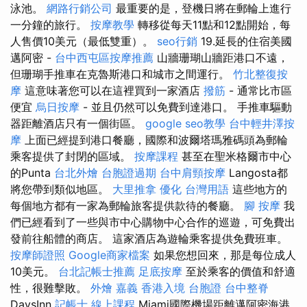
泳池。
網路行銷公司
最重要的是，登機日將在郵輪上進行
一分鐘的旅行。
按摩教學
轉移從每天11點和12點開始，每
人售價10美元（最低雙重）。
seo行銷
19.延長的住宿美國
邁阿密 -
台中西屯區按摩推薦
山牆珊瑚山牆距港口不遠，
但珊瑚手推車在克魯斯港口和城市之間運行。
竹北整復按
摩
這意味著您可以在這裡買到一家酒店
撥筋
- 通常比市區
便宜
烏日按摩
- 並且仍然可以免費到達港口。 手推車驅動
器距離酒店只有一個街區。
google seo教學
台中輕井澤按
摩
上面已經提到港口餐廳，國際和波爾塔瑪雅碼頭為郵輪
乘客提供了封閉的區域。
按摩課程
甚至在聖米格爾市中心
的Punta
台北外燴
台胞證過期
台中肩頸按摩
Langosta都
將您帶到類似地區。
大里推拿
優化 台灣用語
這些地方的
每個地方都有一家為郵輪旅客提供款待的餐廳。
腳 按摩
我
們已經看到了一些與市中心購物中心合作的巡遊，可免費出
發前往船體的商店。 這家酒店為遊輪乘客提供免費班車。
按摩師證照
Google商家檔案
如果您想回來，那是每位成人
10美元。
台北記帳士推薦
足底按摩
至於乘客的價值和舒適
性，很難擊敗。
外燴 嘉義
香港入境 台胞證
台中整脊
DaysInn
記帳士 線上課程
Miami國際機場距離邁阿密海港