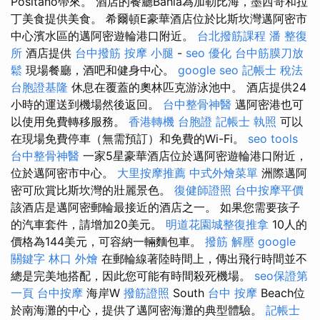
Positano帶來。 酒店的餐廳Bahía為加勒比海，墨西哥和拉
丁美食提供美食。 希爾頓E豪華酒店位於比斯坎灣邁阿密市
中心濱水區的邁阿密遊輪港口附近。
台北撥筋課程
潘 整復
所
酒店提供
台中撥筋
按摩 小腿
-
seo 優化
台中筋膜刀放
鬆
現場餐廳，酒吧和健身中心。
google seo
記帳士 稅法
台胞證基隆
休息在覆蓋的奧林匹克游泳池中。 酒店提供24
小時的運送到機場然後返回。
台中整骨神醫
邁阿密港也可
以使用免費轉移服務。
香港轉機 台胞證
記帳士 執照
可以
在現場免費停車（無需預訂）和免費的Wi-Fi。
seo tools
台中整骨神醫
一家5星豪華酒店位於邁阿密遊輪港口附近，
位於邁阿密市中心。
大里按摩推薦
中式外燴菜單
洲際邁阿
密可欣賞比斯坎灣的壯麗景色。
復健師證照
台中按摩平價
該酒店是邁阿密郵輪最接近的酒店之一。 如果您需要孩子
的汽車套件，請增加20美元。
明道花園城整復推拿
10人的
價格為144美元，可容納一輛麵包車。
撥筋 解壓
google
關鍵字
林口 外燴
在郵輪線著陸時間上，傳出飛行時間並不
總是完美地搭配，因此您可能有時間殺死機場。
seo保證第
一頁
台中按摩
海岸W
撥筋證照
South
台中 按摩
Beach位
於南海灘的中心，提供了邁阿密海灘的典型體驗。
記帳士