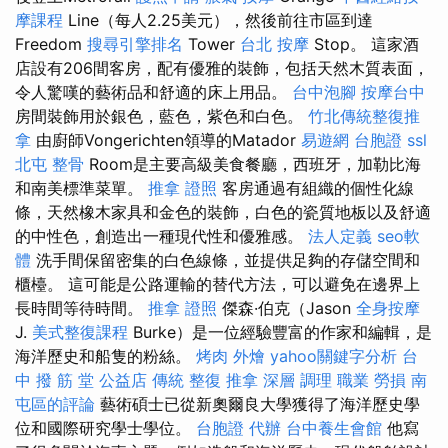
摩課程
Line（每人2.25美元），然後前往市區到達
Freedom
搜尋引擎排名
Tower
台北 按摩
Stop。 這家酒
店設有206間客房，配有優雅的裝飾，包括天然木質表面，
令人驚嘆的藝術品和舒適的床上用品。
台中泡腳
按摩台中
房間裝飾用於銀色，藍色，紫色和白色。
竹北傳統整復推
拿
由廚師Vongerichten領導的Matador
易遊網 台胞證
ssl
北屯 整骨
Room是主要高級美食餐廳，西班牙，加勒比海
和南美標準菜單。
推拿 證照
客房通過有組織的個性化線
條，天然橡木家具和金色的裝飾，白色的瓷質地板以及舒適
的中性色，創造出一種現代性和優雅感。
法人定義
seo軟
體
洗手間保留密集的白色線條，並提供足夠的存儲空間和
櫃檯。 這可能是公路運輸的替代方法，可以避免在邊界上
長時間等待時間。
推拿 證照
傑森·伯克（Jason
全身按摩
J.
美式整復課程
Burke）是一位經驗豐富的作家和編輯，是
海洋歷史和船隻的粉絲。
烤肉 外燴
yahoo關鍵字分析
台
中 撥 筋 堂 公益店 傳統 整復 推拿 深層 調理 職業 勞損 南
屯區的評論
藝術碩士已從新奧爾良大學獲得了海洋歷史學
位和國際研究學士學位。
台胞證 代辦
台中養生會館
他寫