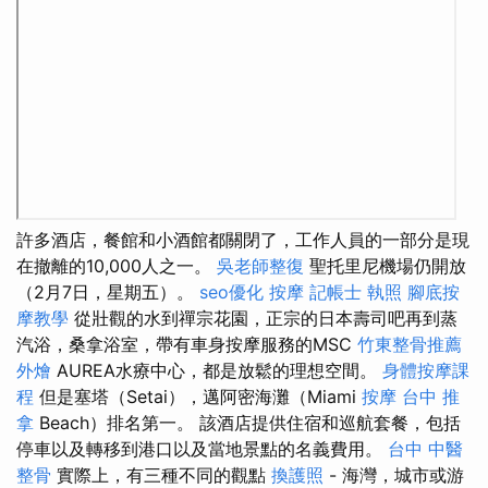
許多酒店，餐館和小酒館都關閉了，工作人員的一部分是現
在撤離的10,000人之一。
吳老師整復
聖托里尼機場仍開放
（2月7日，星期五）。
seo優化
按摩
記帳士 執照
腳底按
摩教學
從壯觀的水到禪宗花園，正宗的日本壽司吧再到蒸
汽浴，桑拿浴室，帶有車身按摩服務的MSC
竹東整骨推薦
外燴
AUREA水療中心，都是放鬆的理想空間。
身體按摩課
程
但是塞塔（Setai），邁阿密海灘（Miami
按摩
台中 推
拿
Beach）排名第一。 該酒店提供住宿和巡航套餐，包括
停車以及轉移到港口以及當地景點的名義費用。
台中 中醫
整骨
實際上，有三種不同的觀點
換護照
- 海灣，城市或游