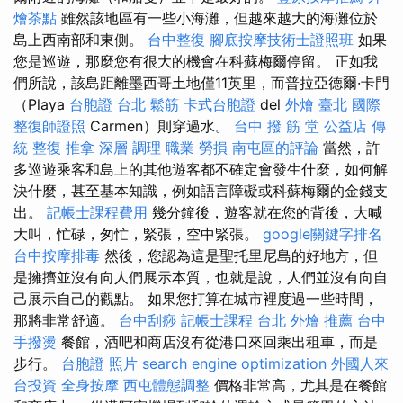
燴茶點
雖然該地區有一些小海灘，但越來越大的海灘位於
島上西南部和東側。
台中整復
腳底按摩技術士證照班
如果
您是巡遊，那麼您有很大的機會在科蘇梅爾停留。 正如我
們所說，該島距離墨西哥土地僅11英里，而普拉亞德爾·卡門
（Playa
台胞證 台北
鬆筋
卡式台胞證
del
外燴 臺北
國際
整復師證照
Carmen）則穿過水。
台中 撥 筋 堂 公益店 傳
統 整復 推拿 深層 調理 職業 勞損 南屯區的評論
當然，許
多巡遊乘客和島上的其他遊客都不確定會發生什麼，如何解
決什麼，甚至基本知識，例如語言障礙或科蘇梅爾的金錢支
出。
記帳士課程費用
幾分鐘後，遊客就在您的背後，大喊
大叫，忙碌，匆忙，緊張，空中緊張。
google關鍵字排名
台中按摩排毒
然後，您認為這是聖托里尼島的好地方，但
是擁擠並沒有向人們展示本質，也就是說，人們並沒有向自
己展示自己的觀點。 如果您打算在城市裡度過一些時間，
那將非常舒適。
台中刮痧
記帳士課程 台北
外燴 推薦
台中
手撥燙
餐館，酒吧和商店沒有從港口來回乘出租車，而是
步行。
台胞證 照片
search engine optimization
外國人來
台投資
全身按摩
西屯體態調整
價格非常高，尤其是在餐館