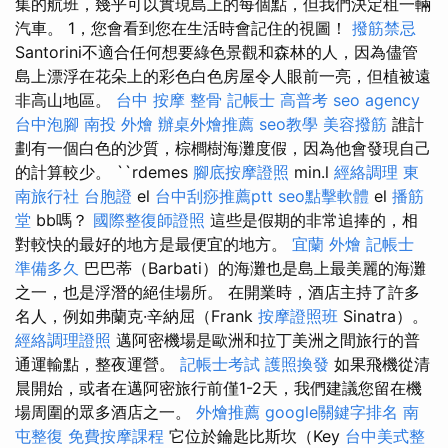
集的航班，幾乎可以實現島上的每個點，但我們決定租一輛
汽車。 1，您會看到您在生活時會記住的視圖！
撥筋禁忌
Santorini不適合任何想要綠色景觀和森林的人，因為儘管
島上漂浮在花朵上的彩色白色房屋令人眼前一亮，但植被遠
非高山地區。
台中 按摩 整骨
記帳士 高普考
seo agency
台中泡腳
南投 外燴
辦桌外燴推薦
seo教學
美容撥筋
誰計
劃有一個白色的沙質，棕櫚樹海灘度假，因為他會發現自己
的計算較少。 ``rdemes
腳底按摩證照
min.l
經絡調理
東
南旅行社 台胞證
el
台中刮痧推薦ptt
seo點擊軟體
el
播筋
堂
bb嗎？
國際整復師證照
這些是假期的非常追捧的，相
對較快的最好的地方是最便宜的地方。
宜蘭 外燴
記帳士
準備多久
巴巴蒂（Barbati）的海灘也是島上最美麗的海灘
之一，也是浮潛的絕佳場所。 在開業時，酒店主持了許多
名人，例如弗蘭克·辛納屈（Frank
按摩證照班
Sinatra）。
經絡調理證照
邁阿密機場是歐洲和拉丁美洲之間旅行的普
通運輸點，整夜運營。
記帳士考試
護照換發
如果飛機從清
晨開始，或者在邁阿密旅行前僅1-2天，我們建議您留在機
場周圍的眾多酒店之一。
外燴推薦
google關鍵字排名
南
屯整復
免費按摩課程
它位於鑰匙比斯坎（Key
台中美式整