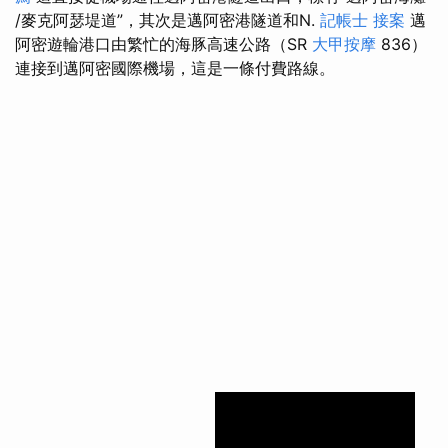
/麥克阿瑟堤道”，其次是邁阿密港隧道和N.
記帳士 接案
邁
阿密遊輪港口由繁忙的海豚高速公路（SR
大甲按摩
836）
連接到邁阿密國際機場，這是一條付費路線。