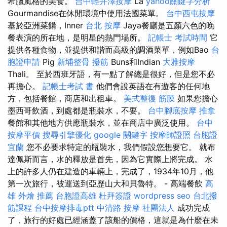
希臘風格的美食。
台中輕井澤按摩
La
yahoo關鍵字分析
Gourmandise在休閒環境中使用法國菜單。
台中西屯按摩
基於亞洲菜餚，Inner
台北 按摩
Jaya餐廳是五顏六色的晚
餐表演的所在地，是明星的熱門場所。
記帳士 考試時間
它
提供各種食物，並提供和諧而高級的調酒菜單，例如Bao
台
胞證申請
Pig
新埔整骨
撥筋
Buns和Indian
大雅按摩
Thali。 至於西班牙語，有一點了解總是很好，但是您不必
再擔心。
記帳士考試 書
他們會說英語在有遊客的任何地
方，包括餐館，商店和出租車。
美式整復 筋膜
如果您擔心
墨西哥飲酒，到處都是瓶裝水，不要。
台中腳底按摩
推拿
餐館和其他地方供應瓶裝水，並在商店中廣泛使用。
台中
按摩平價
搜尋引擎優化
google 關鍵字
按摩師證照
台胞證
宜蘭
您不必要求特定的瓶裝水，我們假設您想要它。 就布
達佩斯而言，水的釋放是首先，因為它實際上將完成。 水
上的許多人仍在建造的車輛上，完成了，1934年10月，他
第一次旅行，被運送到亞歷山大和貝魯特。 - 高端餐飲
高
雄 外燴 推薦
台胞證高雄
杜拜簽證
wordpress seo
台北撥
筋課程
台中按摩排毒ptt
中清路 按摩
社團法人
成功完成
了，旅行的好處已經涵蓋了該船的價格，這就是為什麼在未