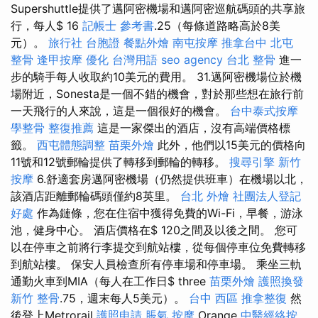
Supershuttle提供了邁阿密機場和邁阿密巡航碼頭的共享旅
行，每人$ 16
記帳士 參考書
.25（每條道路略高於8美
元）。
旅行社 台胞證
餐點外燴
南屯按摩
推拿台中
北屯
整骨
逢甲按摩
優化 台灣用語
seo agency
台北 整骨
進一
步的騎手每人收取約10美元的費用。 31.邁阿密機場位於機
場附近，Sonesta是一個不錯的機會，對於那些想在旅行前
一天飛行的人來說，這是一個很好的機會。
台中泰式按摩
學整骨
整復推薦
這是一家傑出的酒店，沒有高端價格標
籤。
西屯體態調整
苗栗外燴
此外，他們以15美元的價格向
11號和12號郵輪提供了轉移到郵輪的轉移。
搜尋引擎
新竹
按摩
6.舒適套房邁阿密機場（仍然提供班車）在機場以北，
該酒店距離郵輪碼頭僅約8英里。
台北 外燴
社團法人登記
好處
作為鏈條，您在住宿中獲得免費的Wi-Fi，早餐，游泳
池，健身中心。 酒店價格在$ 120之間及以後之間。 您可
以在停車之前將行李提交到航站樓，從每個停車位免費轉移
到航站樓。 保安人員檢查所有停車場和停車場。 乘坐三軌
通勤火車到MIA（每人在工作日$ three
苗栗外燴
護照換發
新竹 整骨
.75，週末每人5美元）。
台中 西區 推拿整復
然
後登上Metrorail
護照申請
脹氣 按摩
Orange
中醫經絡按