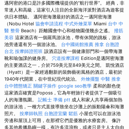
邁阿密的港口是許多國際機場提供的“航行世界”。 經典，非
常迷人和高級，這家引人注目的全新海洋派對酒店為遊客提
供日本體驗。 邁阿密海灘最好的酒店之一邁阿密海灘
（Nobu Hotel
協會申請流程
中式外燴菜單
Miami
台中 中
醫 整骨
Beach）距離國會中心和植物園僅幾步之遙。
撥筋
美容
這家酒店有一個羅馬游泳池，帶有休閒的跳板，游泳
池旁邊還有另一個游泳池。
台中國術館推薦
推拿
台胞證
台北
按摩師證照班
該酒店設有一個健康部門和一個帶海灘
靴和瑜伽課的健身房。
穴道按摩課程
Edition是邁阿密海灘
的主要酒店之一，介於759美元至849美元之間。 凱悅酒店
（Hyatt）是一家經過翻新的裝飾藝術風格的酒店，最初於
1940年代開業，在中世紀現代統治。
外燴擺盤
中醫 推拿
台中體態矯正
關鍵字操作
google seo教學
柔和的顏色使
這家酒店確實是Poposs，它為年輕旅行者提供了一個吸引
人的海灘氛圍。
記帳士 準備 ptt
成人和家人共享兩個加熱
的游泳池，一種方式直接導致坐在沙灘上的振動陽傘和海灘
照片。
按摩師執照
台胞證宜蘭
鬆筋
小屋也可以在游泳池
旁邊和屋頂上可用，在那裡它們是優雅的水療套房。 像許
多其他希臘島嶼一樣，有許多流浪狗，或者只是主人太自由