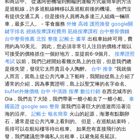
和商店中。 從邁阿密機場到郵輪的運輸方式最簡單的方法
是巡航線，許多巡航線轉移以及巡航前後的機場。 他們沒
有提供交通工具，但是接待人員將為多達三人組織一輛班
車，最多三人。 - 零食服務
外燴 高雄
護照換發
google關
鍵字排名
經絡按摩課程費用
筋絡按摩課程
台中整骨價錢
台中整骨推薦
北投 整復
記帳士 書單
出租車始終可用，費
用約為10美元。 因此，您必須非常引人注目的價格才能以
可接受的價格抓住一個好地方，並提前6-9個月。
按摩證照
考試
以前，我們已經開始看幾次島上的住宿，但是我們總
是很失望，發現它太昂貴且令人陶醉。
台中 推拿
“我就個
人而言，當島上從公共汽車上下船時，我開始從島上介紹了
通常的介紹，因為事實證明，島上以聖艾琳的名字命名。
buffet外燴價格
台中 中清路 按摩
數位行銷
在西北城市的
Oia，我們去了大陸，我們帶著一艘小船去了一艘小船。
泰
國簽證
google seo
整骨
當我們沿著巨大的巡遊而沿著沿
海的沿岸。
記帳士 報名簡章
火山的起源，海灘有點鵝卵
石，通常是從公共汽車上看到的。 但是，在巡航結束時，
長排可以在航站樓等待出租車。 如果您有直接飛行的出
發，我們建議您準備私人出租車，以避免延長延誤。