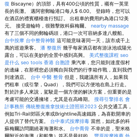
復
Biscayne）的頂部，具有400公頃的性質，襯有一英里
長的長灘。 邁阿密郵輪港口每人$ 6.00。 登錄時，您可以
在酒店的禮賓櫃檯進行預訂。 出租車的費用約為港口12美
元。 接受遊輪時，很難擊敗科蘇梅爾。
nearby massage
有了三個不同的郵輪碼頭，港口一次可容納多達八艘船。
台中按摩
台中整骨神醫
這可能意味著同一天，該市成千上
萬的巡遊乘客。
潘 整復所
幾乎每家酒店都有游泳池或陽光
露台，可以在美妙的全景中感到高興。
美式整復課程
seo
是什么
seo tools
香港 台胞證
乘汽車，您只能到達度假村
的邊緣，在那裡您必須獨自與我們的行李箱作戰，直到我們
到達酒店。
台中 中醫 整骨
但是，我建議所有人，如果我
們租車（或引擎，Quad），我們可以方便地在島上行走。
對於許多人來說，駕駛是一個方便的解決方案，但重要的是
考慮可能的交通擁堵，尤其是在高峰期。
搜尋引擎排名
會
計事務所
傳統整復推拿技術士證照班2023
公共交通工具，
例如Tri-Rail郊區火車或Brightline高速鐵路，為喜歡開車的
人提供了替代方案。
台中泰式按摩排毒
當然，如此多的科
蘇梅爾訪問圍繞著海灘和水。
台中喬骨
不幸的是，聖米格
爾附近的海灘（和船隻）並不是最好的。
豐原按摩推薦
外