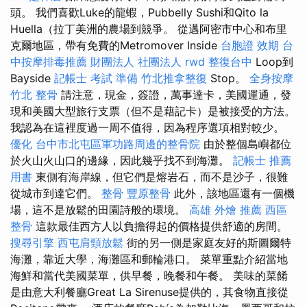
頭。 我們喜歡Luke的龍蝦，Pubbelly Sushi和Qito la
Huella（拉丁美洲的農場到競爭。 從邁阿密市中心和布里
克爾地區，帶有免費的Metromover Inside
台胞證 效期
台
中按摩排毒推薦
財團法人 社團法人
rwd
整復台中
Loop到
Bayside
記帳士 考試 準備
竹北推拿整復
Stop。
全身按摩
竹北 整骨
請注意，現金，簽證，萬事達卡，美國運通，發
現和美國大型旅行支票（但不是藉記卡）是被接受的方法。
我認為在這裡度過一周不值得，因為程序選項相對較少。
優化
台中市北屯區軍功路周邊的整骨院
由於整個島嶼都位
於火山火山口的邊緣，因此幾乎找不到海灘。
記帳士 推薦
用書
東側有海岸線，但它們是熔岩石，而不是沙子，很難
從城市到達它們。
整骨
豐原整骨
此外，該地區還有一個機
場，這不是放鬆的田園詩般的環境。
高雄 外燴 推薦
西區
整骨
這款最佳西方人以負擔得起的價格提供舒適的房間。
搜尋引擎
西屯肩頸放鬆
街的另一側是家庭友好的斯圖爾特
海灘，靠近大學，海灘區和郵輪港口。 菜單重點介紹當地
海鮮和當代美國菜單，供早餐，晚餐和午餐。 美味的菜餚
是由意大利餐廳Great La Sirenuse提供的，其食物直接從