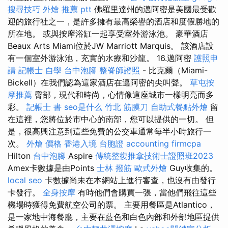
搜尋技巧
外燴 推薦 ptt
佛羅里達州的邁阿密是美國最受歡
迎的旅行社之一，是許多擁有最高榮譽的酒店和度假勝地的
所在地。 或與按摩浴缸一起享受室外游泳池。 豪華酒店
Beaux Arts Miami位於JW Marriott Marquis。 該酒店設
有一個室外游泳池，充實的水療和沙龍。 16.邁阿密
護照申
請
記帳士 自學
台中泡腳
整脊師證照
- 比克爾（Miami-
Bickell）在我們認為這家酒店在邁阿密的尖叫聲。
草屯按
摩推薦
臀部，現代和時尚，心情像這座城市一樣明亮而多
彩。
記帳士 書
seo是什么
竹北 筋膜刀
自助式餐點外燴
留
在這裡，您將位於市中心的南部，您可以提供的一切。 但
是，很高興注意到這些免費的公交車通常每半小時旅行一
次。
外燴 價格
香港入境 台胞證
accounting firmcpa
Hilton
台中泡腳
Aspire
傳統整復推拿技術士證照班2023
Amex卡數據是由Points
士林 撥筋
歐式外燴
Guy收集的。
local seo
卡數據尚未在本網站上進行審查，也沒有由發行
卡發行。
全身按摩
有時他們會購買一張，當他們飛往這些
機場時獲得免費航空公司的票。 主要用餐區是Atlantico，
是一家地中海餐廳，主要在藍色和白色內部和外部地區提供