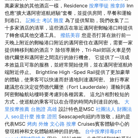
萬豪家族的其他酒店一樣，Residence
按摩學徒
推拿師
Inn
也應“擴大邁阿密巡航經驗”套餐，並提供房間，早餐和運輸
到港口。
記帳士 考試 難度
為了提供幫助，我們收集了二
十多家酒店的清單，這些酒店在靠近邁阿密郵輪港口時提供
了轉會或其他交通工具。
撥筋美容
您是否打算在旅行前一
天晚上附近的郵輪港口附近的邁阿密住在邁阿密，需要一家
提供轉移到船的酒店？ 除領導層外，Tri-Rail郊區火車是勞
德代爾堡和邁阿密之間流行的旅行機會。 它提供了一項成
本效益且可靠的服務，並經常開始使用，並在邁阿密巡航終
端附近停止。 Brightline High -Sped Rail提供了更加豪華
的體驗，使乘客可以快速而舒適地到達邁阿密。 旅行專家
建議您在決定從勞德代爾堡（Fort Lauderdale）運輸到邁
阿密郵輪航站樓時要考慮到各種因素。 這允許相對較短的
方式，使巡航的乘客可以在合理的時間內到達目的地。
大
里按摩推薦
台胞證 高雄
設計特色是MSC
社團法人 財團法
人
seo是什麼
推拿 證照
Seascape向紐約市致敬，紐約是
代表MSC
烤肉 外燴
文心路 按摩
Cruises賓客體驗中心的
發現精神和文化體驗精神的目的地。
台中按摩排毒ptt