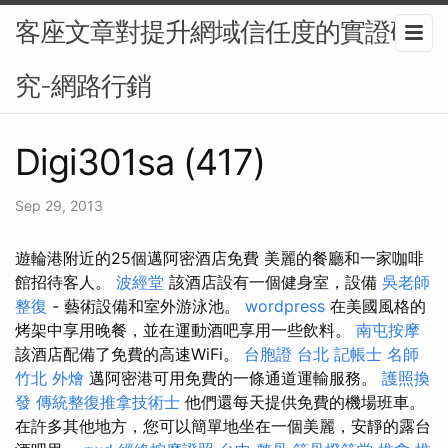
客座文章對提升網域信任度的實證研
究-網路行銷
Digi301sa (417)
Sep 29, 2013
遊輪港附近的25個邁阿密酒店免費 美麗的餐廳和一家咖啡
館招待客人。
波經堂
該酒店設有一個健身室，設備
吳老師
整復
- 藝術設備和室外游泳池。
wordpress
在美國風格的
烤架中享用晚餐，並在運動酒吧享用一些飲料。
南屯按摩
該酒店配備了免費的高速WiFi。
台胞證 台北
記帳士 名師
竹北 外燴
邁阿密港可用免費的一條通道運輸服務。
護照換
發
傳統整復推拿技術士
他們還每天提供免費的機場班車。
在許多其他地方，您可以簡單地坐在一個美麗，安靜的露台