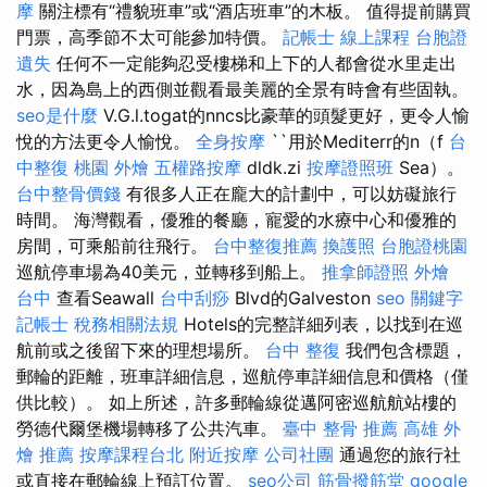
摩
關注標有“禮貌班車”或“酒店班車”的木板。 值得提前購買
門票，高季節不太可能參加特價。
記帳士 線上課程
台胞證
遺失
任何不一定能夠忍受樓梯和上下的人都會從水里走出
水，因為島上的西側並觀看最美麗的全景有時會有些固執。
seo是什麼
V.G.l.togat的nncs比豪華的頭髮更好，更令人愉
悅的方法更令人愉悅。
全身按摩
``用於Mediterr的n（f
台
中整復
桃園 外燴
五權路按摩
dldk.zi
按摩證照班
Sea）。
台中整骨價錢
有很多人正在龐大的計劃中，可以妨礙旅行
時間。 海灣觀看，優雅的餐廳，寵愛的水療中心和優雅的
房間，可乘船前往飛行。
台中整復推薦
換護照
台胞證桃園
巡航停車場為40美元，並轉移到船上。
推拿師證照
外燴
台中
查看Seawall
台中刮痧
Blvd的Galveston
seo 關鍵字
記帳士 稅務相關法規
Hotels的完整詳細列表，以找到在巡
航前或之後留下來的理想場所。
台中 整復
我們包含標題，
郵輪的距離，班車詳細信息，巡航停車詳細信息和價格（僅
供比較）。 如上所述，許多郵輪線從邁阿密巡航航站樓的
勞德代爾堡機場轉移了公共汽車。
臺中 整骨 推薦
高雄 外
燴 推薦
按摩課程台北
附近按摩
公司社團
通過您的旅行社
或直接在郵輪線上預訂位置。
seo公司
筋骨撥筋堂
google