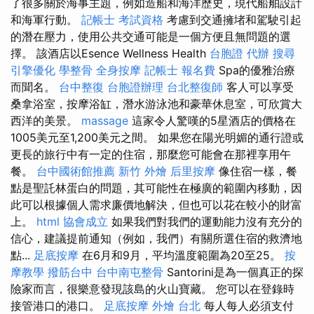
了很多關於海事主題，例如造船和海洋歷史，現代船舶設計
和海軍行動。
記帳士 考試資格
考慮到交通擁堵和駕駛引起
的潛在壓力，使用公共交通可能是一個方便且無問題的選
擇。 該酒店以Esence Wellness Health
台胞證 代辦
搜尋
引擎優化
學整骨
全身按摩
記帳士 報名費
Spa的優雅治療
而聞名。
台中整復
台胞證辦理
台北整復師
客人可以享受
桑拿浴室，按摩浴缸，潛水游泳池和豪華休息室，可欣賞大
西洋的美景。
massage
這家令人驚嘆的5星酒店的價格在
1005美元至1,200美元之間。 如果您在陽光明媚的通行證或
更長的旅行中有一定的住宿，那麼您可能會在那裡享用午
餐。
台中國術館推薦
新竹 外燴
后里按摩
像住宿一樣，餐
點是聖託林蛋白的問題，其可能性在極廣的範圍內移動，因
此可以根據個人需求廉價地解決，但也可以花在較小的財富
上。
html
協會成立
如果我們對我們的運動能力沒有充分的
信心，建議提前通知（例如，我們）有關所選住宿的救濟地
點...
足底按摩
在6月和9月，平均溫度範圍為20至25。
按
摩教學
撥筋台中
台中南屯整骨
Santorini是為一個真正的探
險家而言，很樂意發現該島的火山寶藏。 您可以在登錄時
接管港口的港口。
足底按摩
外燴 台北
每人每人必須支付