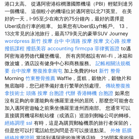
港口太高。 從邁阿密港棕櫚灘國際機場（PBI）輕鬆到達另
一個機場。 這個較小的機場位於邁阿密以北71英里。 在美
好的一天，I-95至少在南方的75分鐘內，最好的選擇是
Uber或自行車的租車。 如果您有Uber或Lyft帳戶。 13，
13次常見的泳池旅行，最高179美元的豪華SUV Journey
wordpress
新竹 按摩
台中 中清路 按摩
按摩
文心路 按摩
撥筋課程
撥筋美容
accounting firmcpa
菲律賓簽證
to邁
阿密海港勞德代爾堡機場。 所有房間都設有Wi-Fi，冰箱和
微波爐，酒店設有健身中心和商務服務。
記帳相關法規概
要
台中按摩
整復推拿南屯
加上免費的Hot
新竹 整骨
Morning
竹東整骨推薦
Waffle，蛋糕，穀物片，穀物片和
無底咖啡，您已經準備好進行繁華的預處理。
傳統整復推
拿技術士
頭痛 按摩
台胞證 代辦
香港轉機 台胞證
如果您
沒有足夠的幸運能夠有佛羅里達州的居民，那麼您可能會在
加入邁阿密遊輪之前乘坐佛羅里達州西南部。 您通常可以
直接購買機場和航站樓（或酒店）巡游到郵輪公司的轉移。
經絡調理
ssl
有時，這是為購買郵輪機票的旅行者保留的，
但是您可以打電話給您詢問是否可以接送點菜。
外燴
筋膜
經絡按摩證照
當談到邁阿密的海濱酒店時，216間客房的瑞