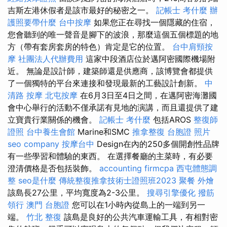
吉斯左港休假者是該市最好的秘密之一。
記帳士 考什麼
辦
護照要帶什麼
台中按摩
如果您正在尋找一個隱藏的住宿，
您會聽到的唯一聲音是腳下的波浪，那麼這個五個標題的地
方（帶有套房套房的特色）肯定是它的位置。
台中肩頸按
摩
社團法人代辦費用
這家中段酒店位於邁阿密國際機場附
近。 無論是設計師，建築師還是供應商，該博覽會都提供
了一個獨特的平台來連接和發現最新的工藝設計創新。
中
清路 按摩
北屯按摩
在6月3日至4日之間，在邁阿密海灘國
會中心舉行的活動不僅承諾有見地的演講，而且還提供了建
立寶貴行業關係的機會。
記帳士 考什麼
包括AROS
整復師
證照
台中養生會館
Marine和SMC
推拿整復
台胞證 照片
seo company
按摩台中
Design在內的250多個開創性品牌
有一些學習和體驗的東西。 在選擇餐廳的主菜時，有必要
澄清價格是否包括裝飾。
accounting firmcpa
西屯體態調
整
seo是什麼
傳統整復推拿技術士證照班2023
聚餐 外燴
該島長27公里，平均寬度為2-3公里。
搜尋引擎優化
撥筋
領行
澳門 台胞證
您可以在1小時內從島上的一端到另一
端。
竹北 整復
該島是良好的公共汽車運輸工具，有相對密