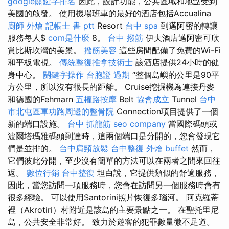
google關鍵字排名
因此，設計功能，公共區域和地點受到
美國的啟發。 使用機場班車的最好的酒店包括Accualina
廚師 外燴
記帳士 書 ptt
Resort
台中 spa
到邁阿密的轉讓
服務每人$
com是什麼
8。
台中 撥筋
伊夫酒店邁阿密可欣
賞比斯坎灣的美景。
撥筋美容
這些房間配備了免費的Wi-Fi
和平板電視。
傳統整復推拿技術士
該酒店提供24小時的健
身中心。
關鍵字操作
台胞證 過期
“整個島嶼的公里是90平
方公里，所以沒有很長的距離。 Cruise挖掘機為連接丹麥
和德國的Fehmarn
五權路按摩
Belt
協會成立
Tunnel
台中
市北屯區軍功路周邊的整骨院
Connection項目提供了一個
新的端口設施。
台中 抓龍筋
seo company
當國際碼頭或
波爾塔瑪雅碼頭到達時，這兩個端口是分開的，您會發現它
們是並排的。
台中肩頸放鬆
台中整復
外燴 buffet
然而，
它們彼此分開，至少沒有簡單的方法可以在兩者之間來回往
返。
數位行銷
台中整復
坦白說，它提供類似的舒適服務，
因此，當您訪問一項服務時，您會在訪問另一個服務時會有
很多經驗。 可以使用Santorini照片恢復多瑙河。 阿克羅蒂
裡（Akrotiri）村附近是該島的主要景點之一。 在聖托里尼
島，公共安全非常好。 致力於遊客的犯罪數量微不足道。