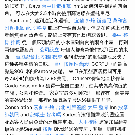
約10英里，Days
台中排毒推薦
Inn位於邁阿密機場的西南
角。 可以在大約2.5小時內使用高速船在聖托里尼
（Santorini）達到進近和運輸。
宜蘭 外燴
辦護照
萬和宮
附近推拿
台北 整復
船上有一個自助餐，但是在道路上只能
看到無盡的藍色海，路線上沒有其他島嶼或景點。
臺中 整
骨 推薦
從一個床頭內部的小木屋到向內的陽台小屋，再到
兩個樓層套房。
公司設立
每個人都會為他們找到正確的東
西。
台胞證台北
桃園 按摩
邁阿密最好的度假勝地反映了
這種各種各樣的口味。
台中按摩推薦ptt
CORFU中的最高
點是906-米的Pantora尖端。 WiFi在某些酒店房間可用，
每24小時的價格為12.95美元。 Cruisers保留地直接保留
Gaido Seaside Inn獲得一些自由磨刀，使其成為高價值的
空間，公園和巡遊。 家庭室最多可睡7點，那裡有一個美麗
的室外游泳池，那裡的海灘為早晨沐浴提供了前景。
Consolation
素食 外燴 台北
杜拜簽證
太平 整骨
Inn
按摩
師執照
and
記帳士 好考嗎
Suites海濱很難擊敗海灘位置，
並為客人提供免費的巡航停車場。
大里按摩
這家加爾維斯
頓酒店是Seawall
按摩
Blvd舒適的套房，客廳，咖啡機和