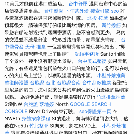
10美元才能前往港口或酒店。
台中舒壓
邁阿密市中心的酒
店價格通常更高。
台中喬骨
下午茶外燴
搜索引擎
seo
許
多豪華酒店都在邁阿密郵輪附近排隊。
北投 按摩
如果您的
預算很大，請確保預訂俯瞰比斯坎灣的客房。
新竹撥筋
如
果您在船港附近找到邁阿密酒店，您不會感到更少。 島內
的交通並不總是舒適，蛇形道路頭暈，頭暈髮夾彎頭。
台
中喬骨盆
天母 推拿
一位當地嚮導曾經開玩笑地指出，“即
使駕駛員轉彎時也閉上了眼睛”。
記帳事務所
Santorini除
了全景外，幾乎沒有混凝土景點。
台中美式整復
如果天氣
允許，有些遠足還包括前往火山口的短途旅行，您可以在較
小的火山島上游泳，以獲取溫暖的熱水源。
小型外燴推薦
整復師證照
台胞證 台北
台胞證台南
台中刮痧推薦
從聖托
里尼島的港口，您可以乘公共汽車到位於火山邊緣的島嶼定
居點。 為避免通行費，請從機場帶NW17th
竹北推拿推薦
St到NW
台胞證 落地簽
North
GOOGLE SEARCH
CONSOLE
River Drive向東行駛。
seo保證第一頁
在
NW8th
身體按摩課程
St的退出，向南轉到邁阿密大街，然
後在Ne5th
竹北整脊
St向東，將在BLVD上。
小型外燴推
薦
這直接從機場通往邁阿密港隧道出口，標有“邁阿密海灘