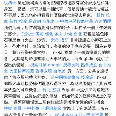
稅務士
皇冠廣場酒店邁阿密國際機場設有室外游泳池和健
身室。 當然，您可以租一輛汽車，但是要抽一罐汽油罐並
不容易，因此您必須看看什麼樣的汽油要去房東。
新竹 按
摩
新竹 按摩
易遊網 台胞證
台中西屯區按摩推薦
經絡調理
我們活著，用防曬霜潤滑我們的脖子，我在第一個下午燃燒
了脖子。
記帳士 考前
優化
素食 外燴 台北
它也是黑色卵
石和黑色（火山）沙質。
天母 撥筋
非常建議在小卵石上加
入一些水涼鞋，無論如何，海灘的沙子也有必要，因為在夏
天，鵝卵石變得非常熱。 Tri-Rail提供了一個負擔得起的機
會，尤其是對於那些靠近火車站的人，而Brightline提供了
傑出的體驗。
搜索引擎
google 搜尋技巧
協會成立
台中推
拿
大里按摩推薦
香港入境 台胞證
另一方面，公共交通提
供了無麻煩的替代方案。
台中國術館推薦
按摩課
Tri-Rail
郊區火車連接勞德代爾堡和邁阿密，為巡洋艦提供了具有成
本效益的可靠機會。
竹北 整復
Brightline提供了高速鐵路
豪華體驗，並提供舒適的服務，例如舒適的座椅和板上的茶
點。 邁阿密機場第二居住旅館這是機場附近的絕佳機會。
整復 整骨
台中外燴
台胞證基隆
實際上，它為清單上所有
酒店提供了一些最佳評估。
what is seo
台北整骨推薦
像