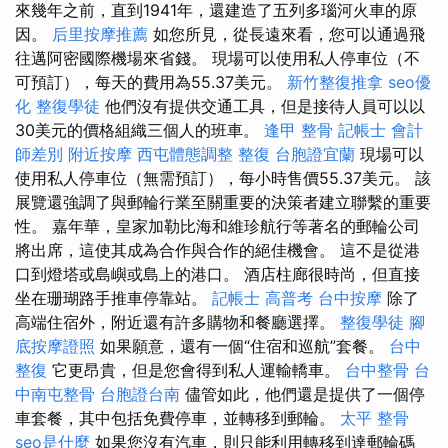
來幾年之前，直到1941年，還建造了五列多瑙河火車的原
因。
后里按摩推薦
如您所見，從長遠來看，您可以通過飛
往邁阿密國際機場來省錢。 現場可以使用私人停車位（不
可預訂），每天的費用為55.37美元。
新竹整復推拿
seo優
化
整復學徒
他們沒有提供交通工具，但是接待人員可以以
30美元的價格組織三個人的班車。
逢甲 整骨
記帳士 會計
師差別
附近按摩
西屯體態調整
整復
台胞證宜蘭
現場可以
使用私人停車位（無需預訂），每小時售價55.37美元。 該
展覽還強調了與郵輪行業至關重要的決策者建立聯繫的重要
性。 嘉年華，皇家加勒比海和維珍航行等著名的郵輪公司
將出席，這使其成為合作與合作的絕佳機會。 這不是從港
口到燈塔或島嶼或島上的港口。 酒店柱廊很時尚，但直接
坐在珊瑚路手推車停靠站。
記帳士 高普考
台中按摩
除了
高端住宿外，附近還有許多購物和餐廳選擇。
整復學徒
腳
底按摩證照
如果願意，還有一個“住宿和巡航”套餐。
台中
整復
它更昂貴，但是您會得到私人運輸轎車。
台中整骨
台
中南屯整骨
台胞證台南
儘管如此，他們還是提供了一個停
車套餐，其中包括免費停車，並轉移到郵輪。
太平 整骨
seo是什麼
如果您沒有汽車，則只能利用轉移到達郵輪碼