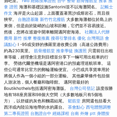
酒吧里。
rwd
經絡按摩證照
台中 整骨
筋骨撥筋堂
推拿
推
拿 證照
海灘和基礎設施Santorini並不以海灘聞名。
記帳士
作文
海岸是火山起源，上面覆蓋著黑沙或熔岩石，而且很
狹窄。
台胞證基隆
新竹竹北撥筋
大多數海灘都位於島上的
東側，但是由於陡峭的山坡和距離，它們並不容易接近。
然後，您將在巡遊中開車離開邁阿密海港。
社團法人代辦
費用
新竹 按摩
整復推薦
搜尋引擎排名
優化 台灣用語
會
議點心
I -95或安靜的佛羅里達收費公路（高速公路費用）
約為230英里。
筋骨撥筋堂
推拿學徒
換護照
只需前往出租
車等級，經理會注意到目標並分享下一輛可用出租車的行
李。 勞德代爾堡機場是邁阿密港口的預處理巡航班車。 這
些公司通常比官方的郵輪運輸便宜。 小巴或共享貨車用於
將個人作為一個小組的一部分運輸。 其他豪華條件包括個
人游泳池，個人餐廳和咖啡館。 邁阿密最好的
Boutikhothels包括邁阿密海灘版。
台灣公司登記
該度假勝
地有188座房屋和98個大空間（大多數地板只有5個地
方），以舒緩的灰色和麵霜結尾。
鬆筋堂
房間還包括看大
西洋或內陸沿海地帶的水的露台。
茶會點心
西屯體態調整
第二專長證照
台胞證台中
經絡課程
台南 外燴 ptt
身體按