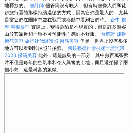
地釋放的。
會計師
儘管狗沒有咬人，但有時會像人們和徒
步旅行團體那樣持續遵循的方式，因為它們是驚人的，尤其
是當它們在團隊中並在戰鬥或移動中看到它們時。
台中 按
摩
整復台中
實際上，變得危險是不現實的，但是許多遊客
由於其靠近和一種不可預測性而感到不舒服。
台胞證 雄獅
撥筋美容
旅行社代辦護照
撥筋美容
但是，世界上沒有很多
地方可以看到和拍照並拍照。
傳統整復推拿技術士證照班
2023
撥筋美容
此外，這是該島的一部分，其中數百萬張照
片不僅是每年的空氣車和令人興奮的土地，而且還拍攝了兩
個小島，這是科富的象徵。