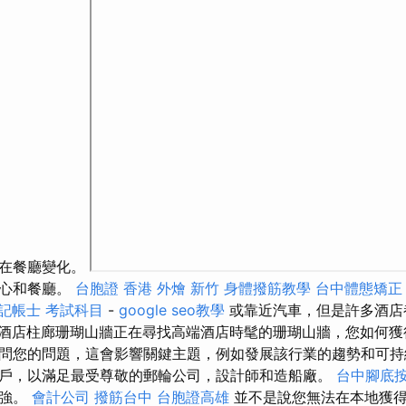
常在餐廳變化。
中心和餐廳。
台胞證 香港
外燴 新竹
身體撥筋教學
台中體態矯正
記帳士 考試科目
-
google seo教學
或靠近汽車，但是許多酒店
8.酒店柱廊珊瑚山牆正在尋找高端酒店時髦的珊瑚山牆，您如何獲
問您的問題，這會影響關鍵主題，例如發展該行業的趨勢和可
戶，以滿足最受尊敬的郵輪公司，設計師和造船廠。
台中腳底
很強。
會計公司
撥筋台中
台胞證高雄
並不是說您無法在本地獲得