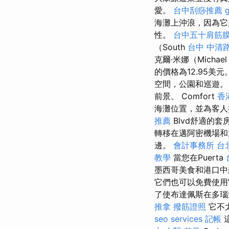
愛。
台中刮痧推薦
海灘上沖浪，因為它
性。
台中五十肩筋
（South
台中 中清
克爾·米娜（Michae
的價格為12.95美元。
空間，公園和巡遊。
前景。 Comfort
香
海灘位置，並為客
推薦
Blvd舒適的
轉移在邁阿密機場和
邊。
會計事務所 台
教學
當您在Puerta
墨西哥美食和港口
它們也可以免費使用W
了使布達佩斯在多瑙
推拿
撥筋證照
它不太
seo services
記帳
這