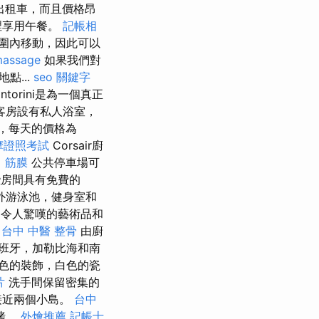
出租車，而且價格昂
裡享用午餐。
記帳相
圍內移動，因此可以
massage
如果我們對
點...
seo 關鍵字
ntorini是為一個真正
客房設有私人浴室，
），每天的價格為
摩證照考試
Corsair廚
。
筋膜
公共停車場可
房間具有免費的
外游泳池，健身室和
，令人驚嘆的藝術品和
。
台中 中醫 整骨
由廚
西班牙，加勒比海和南
色的裝飾，白色的瓷
片
洗手間保留密集的
接近兩個小島。
台中
烤。
外燴推薦
記帳士