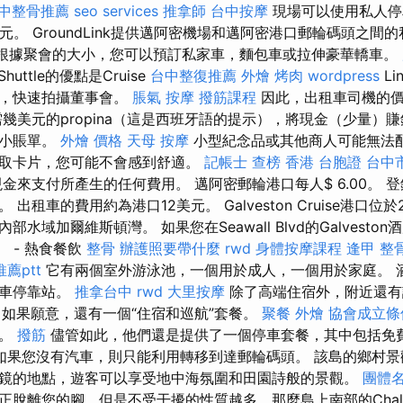
中整骨推薦
seo services
推拿師
台中按摩
現場可以使用私人停
元。 GroundLink提供邁阿密機場和邁阿密港口郵輪碼頭之間
根據聚會的大小，您可以預訂私家車，麵包車或拉伸豪華轎車。
Shuttle的優點是Cruise
台中整復推薦
外燴 烤肉
wordpress
L
前，快速拍攝董事會。
脹氣 按摩
撥筋課程
因此，出租車司機的
幾美元的propina（這是西班牙語的提示），將現金（少量）
和小賬單。
外燴 價格
天母 按摩
小型紀念品或其他商人可能無法
取卡片，您可能不會感到舒適。
記帳士 查榜
香港 台胞證
台中
金來支付所產生的任何費用。 邁阿密郵輪港口每人$ 6.00。 
租車的費用約為港口12美元。 Galveston Cruise港口位於2502
水域加爾維斯頓灣。 如果您在Seawall Blvd的Galvesto
。 - 熱食餐飲
整骨
辦護照要帶什麼
rwd
身體按摩課程
逢甲 整
薦ptt
它有兩個室外游泳池，一個用於成人，一個用於家庭。 
推車停靠站。
推拿台中
rwd
大里按摩
除了高端住宿外，附近還有
如果願意，還有一個“住宿和巡航”套餐。
聚餐 外燴
協會成立條
車。
撥筋
儘管如此，他們還是提供了一個停車套餐，其中包括免
如果您沒有汽車，則只能利用轉移到達郵輪碼頭。 該島的鄉村景
鏡的地點，遊客可以享受地中海氛圍和田園詩般的景觀。
團體
脫離您的腳，但是不受干擾的性質越多，那麼島上南部的Chalik