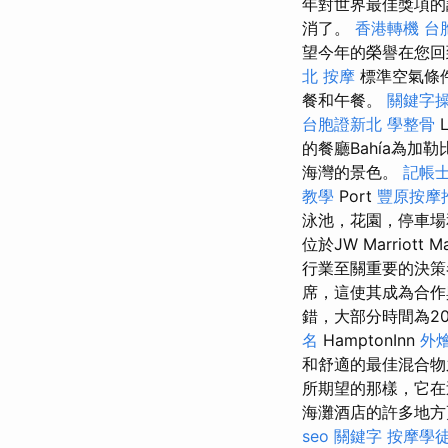
年對世界最佳獎項的調
消了。
香港轉機 台
望今年的榮譽在您
北 按摩
標準空氣條
餐和午餐。
關鍵字
台胞證新北
學整骨
的餐廳Bahía為
海灣的景色。
記帳士
教學
Port
豐原按摩
泳池，花園，停車場和
位於JW Marrio
行業至關重要的決策
席，這使其成為合作
錯，大部分時間為2
名
HamptonInn
外燴
和舒適的最佳混合物
所期望的那樣，它在
海灘酒店的許多地方
seo 關鍵字
按摩學