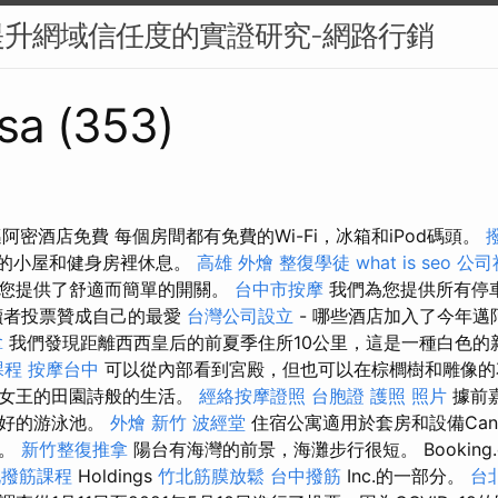
提升網域信任度的實證研究-網路行銷
sa (353)
阿密酒店免費 每個房間都有免費的Wi-Fi，冰箱和iPod碼頭。
的小屋和健身房裡休息。
高雄 外燴
整復學徒
what is seo
公司
為您提供了舒適而簡單的開關。
台中市按摩
我們為您提供所有停
讀者投票贊成自己的最愛
台灣公司設立
- 哪些酒店加入了今年邁
拿
我們發現距離西西皇后的前夏季住所10公里，這是一種白色的
課程
按摩台中
可以從內部看到宮殿，但也可以在棕櫚樹和雕像的
解女王的田園詩般的生活。
經絡按摩證照
台胞證 護照 照片
據前
最好的游泳池。
外燴 新竹
波經堂
住宿公寓適用於套房和設備Canb
擇。
新竹整復推拿
陽台有海灣的前景，海灘步行很短。 Booking
北撥筋課程
Holdings
竹北筋膜放鬆
台中撥筋
Inc.的一部分。
台