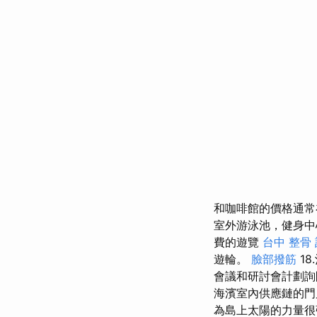
和咖啡館的價格通
室外游泳池，健身
費的遊覽
台中 整骨
遊輪。
臉部撥筋
1
會議和研討會計劃詢
海濱室內供應鏈的門
為島上太陽的力量