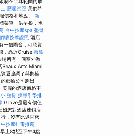
9的限制在全球範圍內取
士 歷屆試題
我們希
服價格和地點。
新
國菜單，供早餐，晚
薦
台中按摩spa
整骨
腳底按摩證照
酒店
都有一個陽台，可欣賞
，靠近Cruise
撥筋
共場所有一個室外游
 Arts Miami
 該展覽還強調了與郵輪
名的郵輪公司將出
 美麗的酒店價格不
小 整骨
搜尋引擎排
摩
Grove是最有價值
正如您對酒店連鎖店
旅行，沒有比邁阿密
台中按摩排毒推薦
早上8點至下午4點