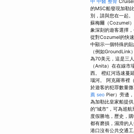
中 中醫 整骨
Crui
的MSC船發現加勒
別，請與您在一起
蘇梅爾（Cozum
象深刻的遊客選擇，
從對Cozumel
中顯示一個特殊的
（例如GroundL
為70美元，這是三
（Anita）在在
西。 橙紅河迅速蔓延
瑙河。 阿克羅蒂裡（
於遊客的犯罪數量微不
薦
seo
Pier）旁邊，
為加勒比皇家船提
的“城市”，可為巡
度假勝地，歷史，購
都有磨損，濕滑的人
港口沒有公共交通