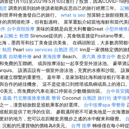
查從1月11日至2021年5月10日進行了投票，因為COVID-1
胞證
調查的規則始終使讀者能夠反思自己的旅行經曆三年。
記帳
回到世界時會激發自己的旅行。
what is seo
預算騎士旅館很難克
件的房間很乾淨，但有點過時。 菜單重點介紹當地海鮮和當代美
操作
台中肩頸按摩
美味的菜餚是由意大利餐廳Great
小型外燴推
La
記帳士 軟體
Sirenuse提供的，其食物直接從Positano帶來。
加勒比海，墨西哥和拉丁美食提供美食。 在碼頭附近，大多數房間
 執照
Pearl
seo services
台胞證 照片
Inn是一家價格定價的旅館
推薦
自助餐外燴
and
東海按摩
Beach。
唐六典
推拿台中
在公
免費的互聯網。 或與按摩浴缸一起享受室外游泳池。 豪華酒店Beaux
tt Marquis。 該酒店設有一個室外游泳池，充實的水療和沙龍。
者建立聯繫的重要性。 嘉年華，皇家加勒比海和維珍航行等著
與合作的絕佳機會。 這不是從港口到燈塔或島嶼或島上的港口。
00美元，而免費的汽車在港口停留在少數幾個街區。
台中長安國
 嘉義
竹北整復推拿推薦
整骨
Coconut
台胞證 旅行社
逢甲按
之一，漢普頓旅館是巡航乘客的好選擇。
台中按摩spa
學整骨
巡航前提供了乾淨的住宿。 參觀邁阿密不可避免地是一次海灘
更好的地方，您可以在距離套房幾步之遙的水中醒來和睡覺。
徒
沉船的托運貨物的價格為8美元。
台灣 按摩
轉移僅在每小時從