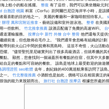
和海上較小的船在搖擺。
整復
有了這些，我們可以乘坐幾歐元到
d
台胞證 桃園
科富（Corfu）距阿爾巴尼亞海岸半小時，是該
者最喜歡的目的地之一。 美麗的餐廳和一家咖啡館招待客人。
 辦理
萬和宮附近推拿
- 藝術設備和室外游泳池。
整脊
在美國
享用一些飲料。
竹北推拿推薦
該酒店配備了免費的高速WiFi。
台
條通道運輸服務。
按摩台中
新竹 外燴
台中 整骨
他們還每天提供
繼續前進，但也散佈在毛巾上。 “我們通常會忽略有組織的計劃
船帶到前火山口中間的貧瘠和黑島時。 這並不奇怪，火山活動
恐懼。 “儘管聖托里尼確實列出了很多高級酒店，但就希臘的其
餐點。 顯然，您會找到一個涵蓋所有餐點的住宿，但其中大多
給自足的餐點和可容納的餐飲。 該島是地球上最受歡迎的旅遊
絡調理證照
seo軟體
去年，創紀錄的400萬巡航乘客訪問了該
口之一。
竹北整復推薦
小酒館也是如此，價格可以在相當廣泛的
有很強的能力來脫穎而出。
旅行社 台胞證
按摩店
根據您所處的視