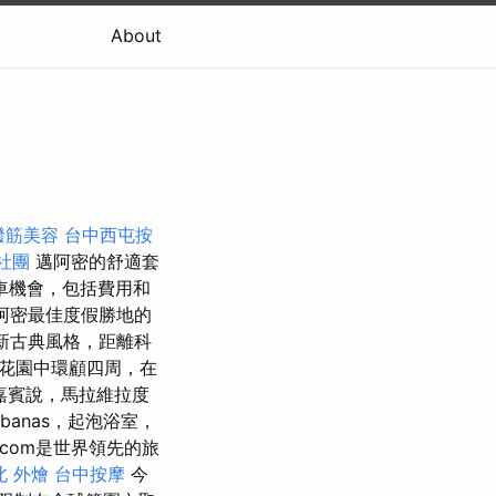
About
撥筋美容
台中西屯按
社團
邁阿密的舒適套
車機會，包括費用和
阿密最佳度假勝地的
新古典風格，距離科
花園中環顧四周，在
嘉賓說，馬拉維拉度
anas，起泡浴室，
.com是世界領先的旅
北 外燴
台中按摩
今