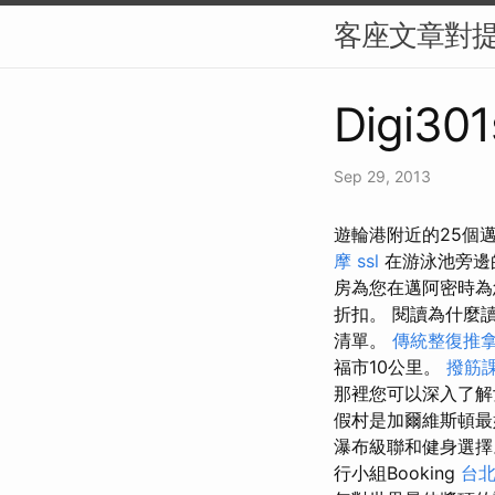
客座文章對
Digi301
Sep 29, 2013
遊輪港附近的25個邁
摩
ssl
在游泳池旁邊
房為您在邁阿密時
折扣。 閱讀為什麼
清單。
傳統整復推
福市10公里。
撥筋
那裡您可以深入了
假村是加爾維斯頓
瀑布級聯和健身選
行小組Booking
台