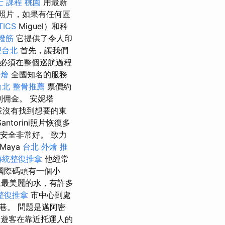
 課程 桃園
用最新
照片，如果有任何區
TICS
Miguel）和科
撥筋
它提供了令人印
程台北
首先，讓我們
輛必須在整個巡航過程
外燴
全國知名的服務
台北
整骨推薦
票價約
到佣金。 安妮塔
並沒有找到想要的東
torini照片恢復多
共安全非常好。 致力
Maya
台北 外燴 推
傳統整復推拿
他經常
國際碼頭有一個小
上最美麗的水，有許多
整復推拿
市中心到處
巷。 問題是邁阿密
遊客在靠近托運人的