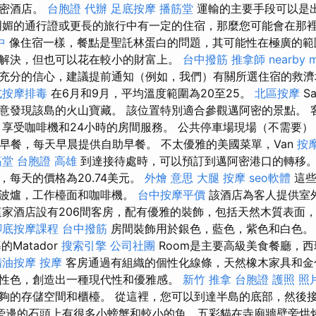
阿密酒店。
台胞證 代辦
足底按摩
播筋堂
運輸的主要手段可以是
明媚的通行證或更長的旅行中有一定的住宿，那麼您可能會在那
中
像住宿一樣，餐點是聖託林蛋白的問題，其可能性在極廣的範
解決，但也可以花在較小的財富上。
台中撥筋
推拿師
nearby 
充分的信心，建議提前通知（例如，我們）有關所選住宿的救濟地
式按摩排毒
在6月和9月，平均溫度範圍為20至25。
北區按摩
Sa
意發現該島的火山寶藏。 該位置特別適合參觀邁阿密的景點。 
 享受咖啡機和24小時的房間服務。 公共停車場現場（不需要
包含早餐，每天早晨提供自助早餐。 不太優雅的美國菜單，Van
按
筋堂
台胞證 高雄
到達接待處時，可以預訂到邁阿密港口的轉移
，每天的價格為20.74美元。
外燴 意思
大腿 按摩
seo軟體
這些
，微波爐，工作檯面和咖啡機。
台中按摩平價
該酒店為客人提供室
這家酒店設有206間客房，配有優雅的裝飾，包括天然木質表面
腳底按摩課程
台中撥筋
房間裝飾用於銀色，藍色，紫色和白色
導的Matador
搜索引擎
公司社團
Room是主要高級美食餐廳，
精油按摩
按摩
客房通過有組織的個性化線條，天然橡木家具和金
性色，創造出一種現代性和優雅感。
新竹 推拿
台胞證 護照 照
夠的存儲空間和櫃檯。 從這裡，您可以到達半島的底部，然後
旁邊的石頭上有很多小螃蟹和較小的魚，五彩貓在寺廟牆壁旁烘