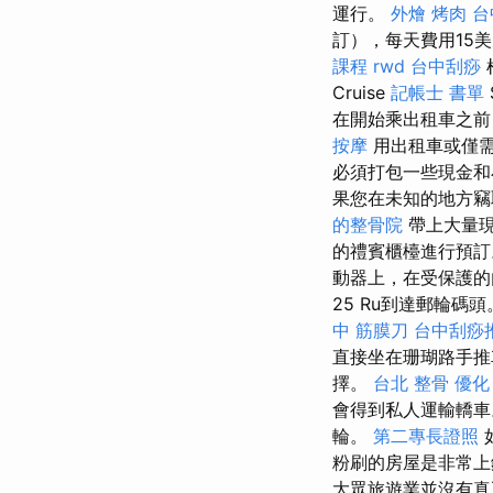
運行。
外燴 烤肉
台
訂），每天費用15美
課程
rwd
台中刮痧
Cruise
記帳士 書單
在開始乘出租車之
按摩
用出租車或僅需
必須打包一些現金
果您在未知的地方竊
的整骨院
帶上大量現
的禮賓櫃檯進行預訂。 出
動器上，在受保護的內部
25 Ru到達郵輪碼頭
中 筋膜刀
台中刮痧推
直接坐在珊瑚路手
擇。
台北 整骨
優化
會得到私人運輸轎
輪。
第二專長證照
粉刷的房屋是非常上
大眾旅遊業並沒有真正