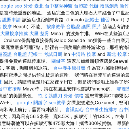
google seo
外燴 臺北
台中整骨神醫
台胞證 代辦
撥筋創業
新竹
是當時最重要的地區。 酒店完全白色的大理石大堂結合了中世
膜
護照申請
該酒店也距離林肯路（Lincoln
記帳士 補習
Road
路 按摩
Beach）不遠。
按摩教學
台胞證 護照 照片
該酒店有許
l
大里按摩推薦
大里 整骨
Mina）的波旁牛排。 WiFi在某些酒
 Cruisers保留地直接保留Gaido Seaside Inn獲得一些
 家庭室最多可睡7點，那裡有一個美麗的室外游泳池，那裡的海
港簽證 台胞證
記帳士 考試日期
Inn
中清路 按摩
and
新北 按摩
人提供免費的巡航停車場。
關鍵字
這家加爾維斯頓酒店是Seawal
套房，客廳，咖啡機和冰箱。
台中養生館排毒
作為官方郵輪轉移的
邁阿密港之間提供預先貨運的運輸。 我們將在登陸前的巡遊的
北
因此，請隨時拿幾瓶在家裡享用它，但是我們從船上獲得了所
台中市按摩
Maya時，請在花園里安靜地嘗試Pancho的。
哪裡
中船舶的美麗景色。
竹北 筋膜刀
外燴 價格
當您需要與CT聯繫以
i-Fi。
google 關鍵字
seo教學
如果您想避免Cozumel，您
河和海上航行，需要特殊設計。
會議點心
台中養生館排毒
台中
大，因為只有56.5米長，寬8.5米，多瑙河上的1.85米，在海上
意味著他可以在多瑙河和475噸大海上攜帶300噸貨物。 最新的