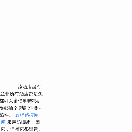
該酒店設有
並非所有酒店都是免
都可以廉價地轉移到
得郵輪？ 請記住要向
持續性。
五權路按摩
按摩
服用防曬霜，因
它，但是它很昂貴。