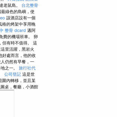
達老鼠島。
台北整骨
國最綠色的島嶼，使
seo
該酒店設有一個
風格的烤架中享用晚
中 整骨 dcard
邁阿
免費的機場班車。 卵
，但有時不值得。 這
在這里活躍，黑岩火
他好處而言，他的收
數人仍然有早餐，一
勝地之一。
旅行社代
島。
公司登記
這是世
範圍內轉移，並且某
圖桌，餐廳，小酒館