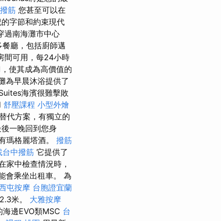
撥筋
您甚至可以在
紀的字節和約束現代
）穿過南海灘市中心
多餐廳，包括廚師邁
店房間可用，每24小時
自由磨刀，使其成為高價值的
灘為早晨沐浴提供了
Suites海濱很難擊敗
l
舒壓課程
小型外燴
替代方案，有獨立的
最後一晚回到您身
有瑪格麗塔酒。
撥筋
找台中撥筋
它提供了
在家中檢查情況時，
可能會乘坐出租車。 為
西屯按摩
台胞證宜蘭
2.3米。
大雅按摩
海邊EVO類MSC
台