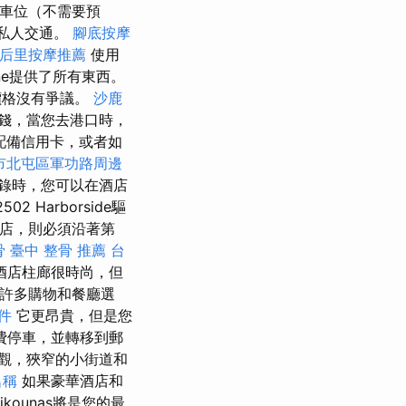
車位（不需要預
的私人交通。
腳底按摩
后里按摩推薦
使用
ine提供了所有東西。
價格沒有爭議。
沙鹿
賺錢，當您去港口時，
配備信用卡，或者如
市北屯區軍功路周邊
登錄時，您可以在酒店
 Harborside驅
n酒店，則必須沿著第
骨
臺中 整骨 推薦
台
酒店柱廊很時尚，但
許多購物和餐廳選
件
它更昂貴，但是您
費停車，並轉移到郵
觀，狹窄的小街道和
名稱
如果豪華酒店和
ounas將是您的最