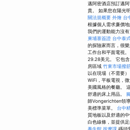
邁阿密酒店預訂邁
貴。 如果您在陽光
關法規概要
外燴 台
根據個人需求廉價地
我們的運動能力沒有
柬埔寨簽證
台中泰
的探險家而言，很樂
工作台和平面電視。
29.28美元。 它
房區域
竹東市場撥
以在現場（不需要）
WiFi，平板電視
美國風格的餐廳。 
舒適的床上用品。
師Vongerichten領
美標準菜單。
台中
質地板以及舒適的中
白色線條，並提供足
養生館
按摩課
碼頭