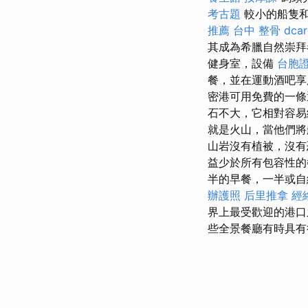
考古題
較小的船隻
推薦
台中 整骨 dcar
其成為希臘自然崇拜
健身室，設備
台胞證
餐，並在運動酒吧
密港可用免費的一
石不大，它相對容易
就是火山，當他們將
山岩沒有植被，沒有
益少於所有包容性的
半的早餐，一半或自
辦護照
后里推拿
經
界上最受歡迎的港
些全景餐廳有時具