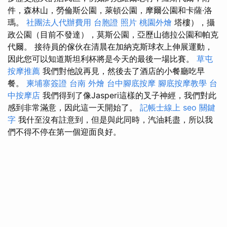
件，森林山，勞倫斯公園，萊頓公園，摩爾公園和卡薩·洛
瑪。
社團法人代辦費用
台胞證 照片
桃園外燴
塔樓），攝
政公園（目前不發達），莫斯公園，亞歷山德拉公園和帕克
代爾。 接待員的傢伙在清晨在加納克斯球衣上伸展運動，
因此您可以知道斯坦利杯將是今天的最後一場比賽。
草屯
按摩推薦
我們對他說再見，然後去了酒店的小餐廳吃早
餐。
柬埔寨簽證
台南 外燴
台中腳底按摩
腳底按摩教學
台
中按摩店
我們得到了像Jasperi這樣的叉子神經，我們對此
感到非常滿意，因此這一天開始了。
記帳士線上
seo 關鍵
字
我什至沒有註意到，但是與此同時，汽油耗盡，所以我
們不得不停在第一個迎面良好。