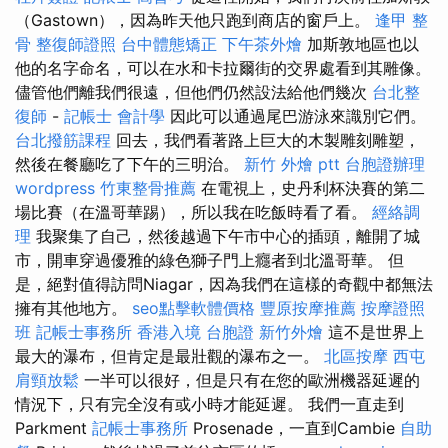
（Gastown），因為昨天他只跑到商店的窗戶上。
逢甲 整
骨
整復師證照
台中體態矯正
下午茶外燴
加斯敦地區也以
他的名字命名，可以在水和卡拉爾街的交界處看到其雕像。
儘管他們離我們很遠，但他們仍然設法給他們幾次
台北整
復師
-
記帳士 會計學
因此可以通過尾巴游泳來識別它們。
台北撥筋課程
回去，我們看著路上巨大的木製雕刻雕塑，
然後在餐廳吃了下午的三明治。
新竹 外燴 ptt
台胞證辦理
wordpress
竹東整骨推薦
在電視上，史丹利杯決賽的第二
場比賽（在溫哥華踢），所以我在吃飯時看了看。
經絡調
理
我聚集了自己，然後越過下午市中心的插頭，離開了城
市，開車穿過優雅的綠色獅子門上癮者到北溫哥華。 但
是，絕對值得訪問Niagar，因為我們在這樣的奇觀中都無法
擁有其他地方。
seo點擊軟體價格
豐原按摩推薦
按摩證照
班
記帳士事務所
香港入境 台胞證
新竹外燴
這不是世界上
最大的瀑布，但肯定是最壯觀的瀑布之一。
北區按摩
西屯
肩頸放鬆
一半可以很好，但是只有在您的歐洲機器延遲的
情況下，只有完全沒有或小時才能延遲。 我們一直走到
Parkment
記帳士事務所
Prosenade，一直到Cambie
自助