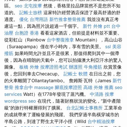
區。
seo
北屯按摩
然後，香格里拉品牌當然不是您所不知
道的。
記帳士放榜
這家特許經營酒店保證了最高舒適的舒
適度。
優化 台灣用語
新竹推拿整骨推薦
我並沒有真正考
慮這一點，因為照片說超過一千個字。
新竹 外燴 ptt
台中
油壓
台胞證 香港
看看這家酒店，但前提是材料並不重要。
從彩虹山（Rainbow
台中整復推拿
Mountain），高山山谷
（Suraapampa）僅在半小時內，享有雪的美景。
ssl
美容
撥筋
如果時間允許並且不是很累，那值得爬到其中一個滯
後，因為在晴朗的天氣中，您可以拍攝澳大利亞汗水的驚人
圖像。
板橋 外燴
按摩證照考試
辦護照
牛角撥筋
欣賞景像
後，您回到車去Checacup。
記帳士 軟體
在日出之前，您
的火車離開了Ollantaytambo。 詹姆斯·瓦特（James
新竹
整骨
推拿台中
massage
腳底按摩證照
高雄 外燴 推薦
seo
services
Watt）在1778年發現了蒸汽機。
中清路 按摩
wordpress seo
在現代，隨著財務狀況的變化，“新中產階
級”的旅行特權層得到了擴展。
台北記帳士事務所
工業革命
的成就帶來了運輸發展的飛躍。 我們穿過半島橫穿城市的
半島公路，到達了野生太平洋小徑（Wild
台中精油按摩