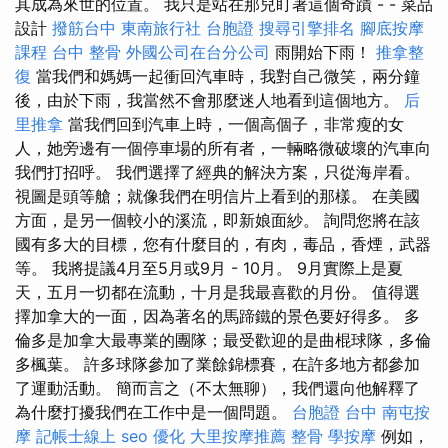
其成為來世的位置。 我只是站在那兒盯著這個奇蹟 - - 菜品
設計
撥筋台中
東南旅行社 台胞證
搜尋引擎排名
腳底按摩
課程
台中 整骨
外國公司在台分公司
雨開始下雨！
推拿整
復
當我們和媽媽一起衝回汽車時，我對自己微笑，兩分鐘
後，由於下雨，我當然不會那麼迷人地看到這個地方。
后
里推拿
當我們回到汽車上時，一個高個子，非常瘦的女
人，她旁邊有一個停車場的所有者，一輛略微破壞的汽車向
我們打招呼。 我們選擇了經典的解決方案，只從海岸看。
視圖是頭等艙；就像我們在明信片上看到的那樣。 在美國
方面，是另一個較小的溪流，即新娘面紗。 詢問您將在該
國有多大的目標，您有什麼目的，有肉，毒品，香煙，武器
等。 我將提議4月至5月或9月 - 10月。 9月實際上是夏
天，五月一切都在流動，十月是我最喜歡的月份。 值得選
擇加拿大的一面，因為著名的馬蹄鐵的景色要好得多。 多
倫多是加拿大最專業的團隊；最受歡迎的是曲棍球隊，多倫
多楓葉。 許多球隊參加了業餘錦標賽，在許多地方都參加
了運動活動。 簡而言之（不太無聊），我們還向他解釋了
為什麼打擾我們在工作中是一個問題。
台胞證 台中
南屯按
摩
記帳士線上
seo 優化
大里按摩推薦
整骨
學按摩
例如，