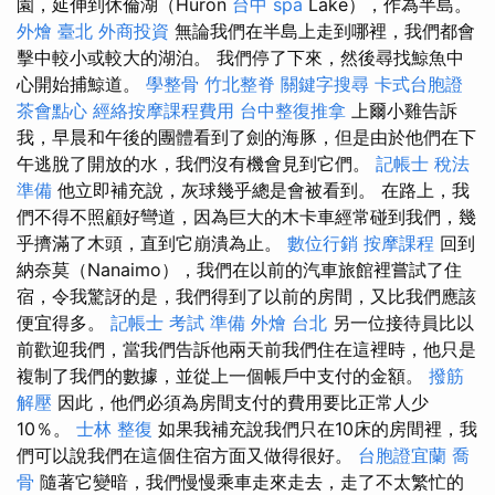
園，延伸到休倫湖（Huron
台中 spa
Lake），作為半島。
外燴 臺北
外商投資
無論我們在半島上走到哪裡，我們都會
擊中較小或較大的湖泊。 我們停了下來，然後尋找鯨魚中
心開始捕鯨道。
學整骨
竹北整脊
關鍵字搜尋
卡式台胞證
茶會點心
經絡按摩課程費用
台中整復推拿
上爾小雞告訴
我，早晨和午後的團體看到了劍的海豚，但是由於他們在下
午逃脫了開放的水，我們沒有機會見到它們。
記帳士 稅法
準備
他立即補充說，灰球幾乎總是會被看到。 在路上，我
們不得不照顧好彎道，因為巨大的木卡車經常碰到我們，幾
乎擠滿了木頭，直到它崩潰為止。
數位行銷
按摩課程
回到
納奈莫（Nanaimo），我們在以前的汽車旅館裡嘗試了住
宿，令我驚訝的是，我們得到了以前的房間，又比我們應該
便宜得多。
記帳士 考試 準備
外燴 台北
另一位接待員比以
前歡迎我們，當我們告訴他兩天前我們住在這裡時，他只是
複制了我們的數據，並從上一個帳戶中支付的金額。
撥筋
解壓
因此，他們必須為房間支付的費用要比正常人少
10％。
士林 整復
如果我補充說我們只在10床的房間裡，我
們可以說我們在這個住宿方面又做得很好。
台胞證宜蘭
喬
骨
隨著它變暗，我們慢慢乘車走來走去，走了不太繁忙的