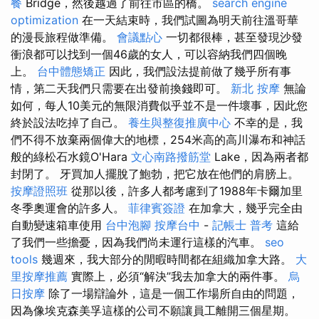
餐
Bridge，然後越過了前往市區的橋。
search engine
optimization
在一天結束時，我們試圖為明天前往溫哥華
的漫長旅程做準備。
會議點心
一切都很棒，甚至發現沙發
衝浪都可以找到一個46歲的女人，可以容納我們四個晚
上。
台中體態矯正
因此，我們設法提前做了幾乎所有事
情，第二天我們只需要在出發前換錢即可。
新北 按摩
無論
如何，每人10美元的無限消費似乎並不是一件壞事，因此您
終於設法吃掉了自己。
養生與整復推廣中心
不幸的是，我
們不得不放棄兩個偉大的地標，254米高的高川瀑布和神話
般的綠松石水鏡O'Hara
文心南路撥筋堂
Lake，因為兩者都
封閉了。 牙買加人擺脫了鮑勃，把它放在他們的肩膀上。
按摩證照班
從那以後，許多人都考慮到了1988年卡爾加里
冬季奧運會的許多人。
菲律賓簽證
在加拿大，幾乎完全由
自動變速箱車使用
台中泡腳
按摩台中
-
記帳士 普考
這給
了我們一些擔憂，因為我們尚未運行這樣的汽車。
seo
tools
幾週來，我大部分的閒暇時間都在組織加拿大路。
大
里按摩推薦
實際上，必須“解決”我去加拿大的兩件事。
烏
日按摩
除了一場辯論外，這是一個工作場所自由的問題，
因為像埃克森美孚這樣的公司不願讓員工離開三個星期。