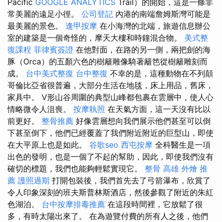
Pacific
GOOGLE ANALYTICS
Trail）的開始，這是一條非
常美麗的遠足小徑。
公司登記
內港的南端詹姆斯灣可能是
最美麗的景色。
逢甲按摩
在小海灣的北端，旅遊信息辦公
室的建築是一個奇怪的，摩天大樓和時鐘混合物。
美式整
復課程
菲律賓簽證
在他對面，在路的另一側，兩把劍的海
豚（Orca）的五顏六色的樹籬雕像騎著籬笆從樹籬雕刻而
成。
台中美式整復
台中整復
不幸的是，這種動物在不列顛
哥倫比亞省很普遍，大部分生活在地毯，床上用品，舊床，
家具中。 V形山谷周圍的典型山峰都包裹在雲層中，使人心
情略微令人沮喪。
按摩執照
在天氣方面，這一天沒有比以
前更好。
整骨推薦
好像雲層想向我們展示他們甚至可以倒
下甚至倒下，他們已經覆蓋了我們附近附近的巨型山，即使
在大平原上也是如此。
谷歌seo
西屯按摩
全科醫生是一項
出色的發明，也是一個了不起的幫助，因此，即使我們沒有
確切的標題，我們也能夠輕鬆實現它。
整骨
高雄 外燴 推
薦
護照過期
打開包裝後，我們首先去了弓箭瀑布，欣賞了
令人印象深刻的班夫斯普林斯酒店，然後參觀了附近的朱紅
色湖泊。
台中按摩排毒推薦
在這段時間裡，它放鬆了很
多，有時太陽出來了。 在為遊覽付費的所有人之後，他們