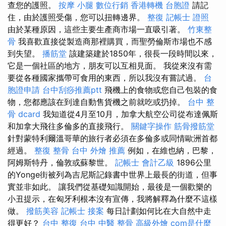
查您的護照。
按摩 小腿
數位行銷
香港轉機 台胞證
請記
住，由於護照受傷，您可以扭轉邊界。
整復
記帳士 證照
由於某種原因，這些主要生產商市場一直吸引著。
竹東整
骨
我喜歡直接從製造商那裡購買，而聖勞倫斯市場也不感
到失望。
播筋堂
該建築建於1850年，很長一段時間以來，
它是一個社區的地方，朋友可以互相見面。 我從來沒有需
要從各種國家攜帶可食用的東西，所以我沒有嘗試過。
台
胞證申請
台中刮痧推薦ptt
飛機上的食物或您自己包裝的食
物，您都應該在到達自動售貨機之前就吃或扔掉。
台中 整
骨 dcard
我知道從4月至10月，加拿大航空公司從布達佩斯
和加拿大飛往多倫多的直接飛行。
關鍵字操作
筋骨撥筋堂
針對蒙特利爾溫哥華的旅行者必須在多倫多或同情歐洲首都
經過。
整復 整骨
台中 外燴 推薦
例如，在維也納，巴黎，
阿姆斯特丹，倫敦或蘇黎世。
記帳士 會計乙級
1896公里
的Yonge街被列為吉尼斯記錄書中世界上最長的街道，但事
實並非如此。 讓我們從基礎知識開始，最後是一個歡樂的
小丑提示，在匈牙利根本沒有宣傳，我將解釋為什麼不這樣
做。
撥筋美容
記帳士 接案
每日計劃如何比在大自然中走
得更好？
台中 整復
台中 中醫 整骨
高級外燴
com是什麼