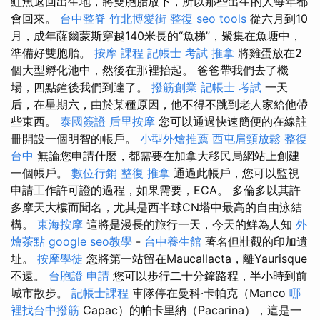
鮭魚返回出生地，將雙胞胎放下，所以那些出生的人每年都
會回來。
台中整脊
竹北博愛街 整復
seo tools
從六月到10
月，成年薩爾蒙斯穿越140米長的“魚梯”，聚集在魚塘中，
準備好雙胞胎。
按摩 課程
記帳士 考試
推拿
將雞蛋放在2
個大型孵化池中，然後在那裡抬起。 爸爸帶我們去了機
場，四點鐘後我們到達了。
撥筋創業
記帳士 考試
一天
后，在星期六，由於某種原因，他不得不跳到老人家給他帶
些東西。
泰國簽證
后里按摩
您可以通過快速簡便的在線註
冊開設一個明智的帳戶。
小型外燴推薦
西屯肩頸放鬆
整復
台中
無論您申請什麼，都需要在加拿大移民局網站上創建
一個帳戶。
數位行銷
整復 推拿
通過此帳戶，您可以監視
申請工作許可證的過程，如果需要，ECA。 多倫多以其許
多摩天大樓而聞名，尤其是西半球CN塔中最高的自由泳結
構。
東海按摩
這將是漫長的旅行一天，今天的鮮為人知
外
燴茶點
google seo教學
-
台中養生館
著名但壯觀的印加遺
址。
按摩學徒
您將第一站留在Maucallacta，離Yaurisque
不遠。
台胞證 申請
您可以步行二十分鐘路程，半小時到前
城市散步。
記帳士課程
車隊停在曼科·卡帕克（Manco
哪
裡找台中撥筋
Capac）的帕卡里納（Pacarina），這是一