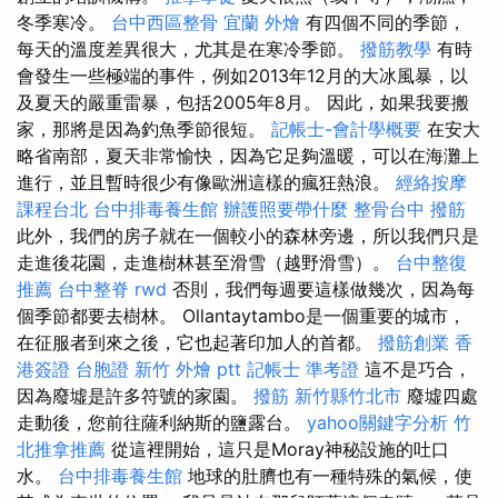
冬季寒冷。
台中西區整骨
宜蘭 外燴
有四個不同的季節，
每天的溫度差異很大，尤其是在寒冷季節。
撥筋教學
有時
會發生一些極端的事件，例如2013年12月的大冰風暴，以
及夏天的嚴重雷暴，包括2005年8月。 因此，如果我要搬
家，那將是因為釣魚季節很短。
記帳士-會計學概要
在安大
略省南部，夏天非常愉快，因為它足夠溫暖，可以在海灘上
進行，並且暫時很少有像歐洲這樣的瘋狂熱浪。
經絡按摩
課程台北
台中排毒養生館
辦護照要帶什麼
整骨台中
撥筋
此外，我們的房子就在一個較小的森林旁邊，所以我們只是
走進後花園，走進樹林甚至滑雪（越野滑雪）。
台中整復
推薦
台中整脊
rwd
否則，我們每週要這樣做幾次，因為每
個季節都要去樹林。 Ollantaytambo是一個重要的城市，
在征服者到來之後，它也起著印加人的首都。
撥筋創業
香
港簽證 台胞證
新竹 外燴 ptt
記帳士 準考證
這不是巧合，
因為廢墟是許多符號的家園。
撥筋 新竹縣竹北市
廢墟四處
走動後，您前往薩利納斯的鹽露台。
yahoo關鍵字分析
竹
北推拿推薦
從這裡開始，這只是Moray神秘設施的吐口
水。
台中排毒養生館
地球的肚臍也有一種特殊的氣候，使