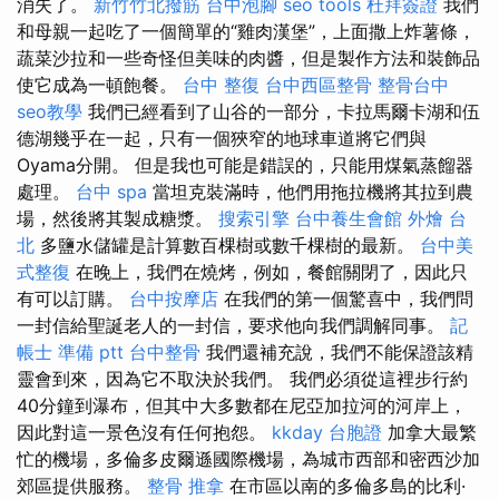
消失了。
新竹竹北撥筋
台中泡腳
seo tools
杜拜簽證
我們
和母親一起吃了一個簡單的“雞肉漢堡”，上面撒上炸薯條，
蔬菜沙拉和一些奇怪但美味的肉醬，但是製作方法和裝飾品
使它成為一頓飽餐。
台中 整復
台中西區整骨
整骨台中
seo教學
我們已經看到了山谷的一部分，卡拉馬爾卡湖和伍
德湖幾乎在一起，只有一個狹窄的地球車道將它們與
Oyama分開。 但是我也可能是錯誤的，只能用煤氣蒸餾器
處理。
台中 spa
當坦克裝滿時，他們用拖拉機將其拉到農
場，然後將其製成糖漿。
搜索引擎
台中養生會館
外燴 台
北
多鹽水儲罐是計算數百棵樹或數千棵樹的最新。
台中美
式整復
在晚上，我們在燒烤，例如，餐館關閉了，因此只
有可以訂購。
台中按摩店
在我們的第一個驚喜中，我們問
一封信給聖誕老人的一封信，要求他向我們調解同事。
記
帳士 準備 ptt
台中整骨
我們還補充說，我們不能保證該精
靈會到來，因為它不取決於我們。 我們必須從這裡步行約
40分鐘到瀑布，但其中大多數都在尼亞加拉河的河岸上，
因此對這一景色沒有任何抱怨。
kkday 台胞證
加拿大最繁
忙的機場，多倫多皮爾遜國際機場，為城市西部和密西沙加
郊區提供服務。
整骨 推拿
在市區以南的多倫多島的比利·