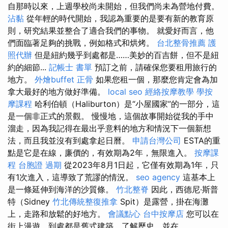
自那時以來，上週學校尚未開始，但我們尚未為營地付費。
沾黏
從年輕的時代開始，我認為重要的是要有新的教育原
則，研究結果並整合了適合我們的事物。 就愛好而言，他
們面臨著足夠的挑戰，例如格式和烘烤。
台北整骨推薦
護
照代辦
但是紐約幾乎到處都是……美妙的百吉餅，但不是紐
約的細節...
記帳士 書單
預訂之前，請確保您要租用旅行的
地方。
外燴buffet
正骨
如果您租一個，那麼您肯定會為加
拿大最好的地方做好準備。
local seo
經絡按摩教學
學按
摩課程
哈利伯頓（Haliburton）是“小屋國家”的一部分，這
是一個非正式的景觀。 慢慢地，這個故事開始從我的手中
溜走，因為我記得在最出乎意料的地方和情況下一個新想
法，而且我並沒有到處拿起日曆。
申請台灣公司
ESTA的重
點是它是在線，廉價的，有效期為2年，無限進入。
按摩課
程
台胞證 過期
從2023年8月1日起，它僅有效期為1年，只
有1次進入，這導致了荒謬的情況。
seo agency
這基本上
是一條延伸到海洋的沙質條。
竹北整脊
因此，西德尼·斯普
特（Sidney
竹北傳統整復推拿
Spit）是露營，掛在海灘
上，走路和放鬆的好地方。
會議點心
台中按摩店
您可以在
街上漫遊，到處都是舊式建築，了解歷史，並在