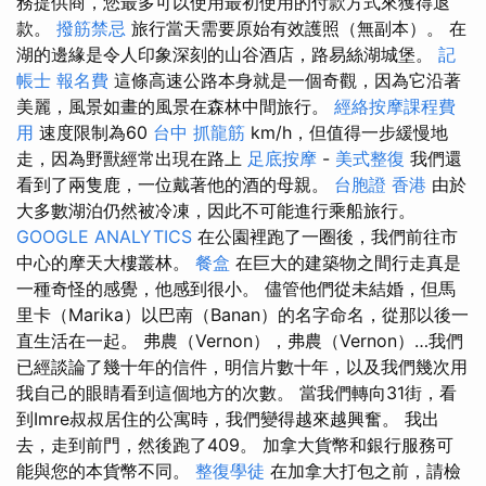
務提供商，您最多可以使用最初使用的付款方式來獲得退
款。
撥筋禁忌
旅行當天需要原始有效護照（無副本）。 在
湖的邊緣是令人印象深刻的山谷酒店，路易絲湖城堡。
記
帳士 報名費
這條高速公路本身就是一個奇觀，因為它沿著
美麗，風景如畫的風景在森林中間​​旅行。
經絡按摩課程費
用
速度限制為60
台中 抓龍筋
km/h，但值得一步緩慢地
走，因為野獸經常出現在路上
足底按摩
-
美式整復
我們還
看到了兩隻鹿，一位戴著他的酒的母親。
台胞證 香港
由於
大多數湖泊仍然被冷凍，因此不可能進行乘船旅行。
GOOGLE ANALYTICS
在公園裡跑了一圈後，我們前往市
中心的摩天大樓叢林。
餐盒
在巨大的建築物之間行走真是
一種奇怪的感覺，他感到很小。 儘管他們從未結婚，但馬
里卡（Marika）以巴南（Banan）的名字命名，從那以後一
直生活在一起。 弗農（Vernon），弗農（Vernon）…我們
已經談論了幾十年的信件，明信片數十年，以及我們幾次用
我自己的眼睛看到這個地方的次數。 當我們轉向31街，看
到Imre叔叔居住的公寓時，我們變得越來越興奮。 我出
去，走到前門，然後跑了409。 加拿大貨幣和銀行服務可
能與您的本貨幣不同。
整復學徒
在加拿大打包之前，請檢