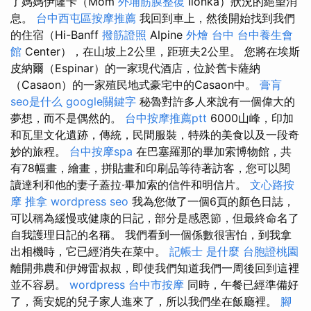
了媽媽伊隆卡（Mom
外埔筋膜整復
Ilonka）狀況的絕望消
息。
台中西屯區按摩推薦
我回到車上，然後開始找到我們
的住宿（Hi-Banff
撥筋證照
Alpine
外燴 台中
台中養生會
館
Center），在山坡上2公里，距班夫2公里。 您將在埃斯
皮納爾（Espinar）的一家現代酒店，位於舊卡薩納
（Casaon）的一家殖民地式豪宅中的Casaon中。
膏肓
seo是什么
google關鍵字
秘魯對許多人來說有一個偉大的
夢想，而不是偶然的。
台中按摩推薦ptt
6000山峰，印加
和瓦里文化遺跡，傳統，民間服裝，特殊的美食以及一段奇
妙的旅程。
台中按摩spa
在巴塞羅那的畢加索博物館，共
有78幅畫，繪畫，拼貼畫和印刷品等待著訪客，您可以閱
讀達利和他的妻子蓋拉·畢加索的信件和明信片。
文心路按
摩
推拿
wordpress seo
我為您做了一個6頁的顏色日誌，
可以稱為緩慢或健康的日記，部分是感恩節，但最終命名了
自我護理日記的名稱。 我們看到一個係數很害怕，到我拿
出相機時，它已經消失在菜中。
記帳士 是什麼
台胞證桃園
離開弗農和伊姆雷叔叔，即使我們知道我們一周後回到這裡
並不容易。
wordpress
台中市按摩
同時，午餐已經準備好
了，喬安妮的兒子家人進來了，所以我們坐在飯廳裡。
腳