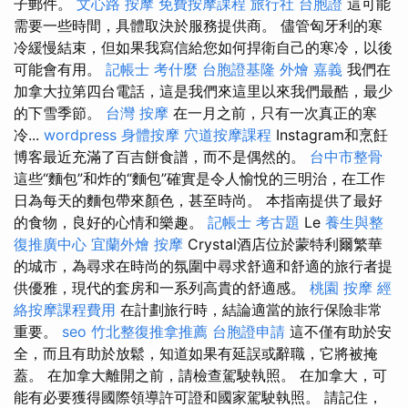
子郵件。
文心路 按摩
免費按摩課程
旅行社 台胞證
這可能
需要一些時間，具體取決於服務提供商。 儘管匈牙利的寒
冷緩慢結束，但如果我寫信給您如何捍衛自己的寒冷，以後
可能會有用。
記帳士 考什麼
台胞證基隆
外燴 嘉義
我們在
加拿大拉第四台電話，這是我們來這里以來我們最酷，最少
的下雪季節。
台灣 按摩
在一月之前，只有一次真正的寒
冷...
wordpress
身體按摩
穴道按摩課程
Instagram和烹飪
博客最近充滿了百吉餅食譜，而不是偶然的。
台中市整骨
這些“麵包”和炸的“麵包”確實是令人愉悅的三明治，在工作
日為每天的麵包帶來顏色，甚至時尚。 本指南提供了最好
的食物，良好的心情和樂趣。
記帳士 考古題
Le
養生與整
復推廣中心
宜蘭外燴
按摩
Crystal酒店位於蒙特利爾繁華
的城市，為尋求在時尚的氛圍中尋求舒適和舒適的旅行者提
供優雅，現代的套房和一系列高貴的舒適感。
桃園 按摩
經
絡按摩課程費用
在計劃旅行時，結論適當的旅行保險非常
重要。
seo
竹北整復推拿推薦
台胞證申請
這不僅有助於安
全，而且有助於放鬆，知道如果有延誤或辭職，它將被掩
蓋。 在加拿大離開之前，請檢查駕駛執照。 在加拿大，可
能有必要獲得國際領導許可證和國家駕駛執照。 請記住，