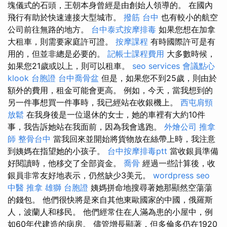
塊儀式的石頭，王朝本身曾經是由創始人領導的。 在國內
飛行有助於快速連接大型城市。
撥筋 台中
也有較小的航空
公司前往無路的地方。
台中泰式按摩排毒
如果您想在加拿
大租車，則需要家庭許可證。
按摩課程
有時國際許可是有
用的，但並非總是必要的。
記帳士課程費用
大多數時候，
如果您21歲或以上，則可以租車。
seo services
會議點心
klook 台胞證
台中喬骨盆
但是，如果您不到25歲，則由於
額外的費用，租金可能會更高。 例如，今天，當我想到的
另一件事想買一件事時，我已經站在收銀機上。
西屯肩頸
放鬆
在我身後是一位退休的女士，她的車裡有大約10件
事，我告訴她站在我面前，因為我會逃跑。
外燴公司
推拿
師
整骨台中
當我回來並開始將貨物放在絲帶上時，我注意
到姨媽在指望她的小孩子。
台中按摩排毒ptt
當收銀員準備
好閱讀時，他移交了全部資金。
喬骨
經過一些計算後，收
銀員非常友好地表示，仍然缺少3美元。
wordpress seo
中醫 推拿
雄獅 台胞證
姨媽拼命地搜尋著她那顯然空蕩蕩
的錢包。 他們很快將是來自其他東歐國家的中國，俄羅斯
人，波蘭人和移民。 他們經常住在人滿為患的小屋中，例
如60年代建造的病房。 儘管增長顯著，但多倫多仍在1920