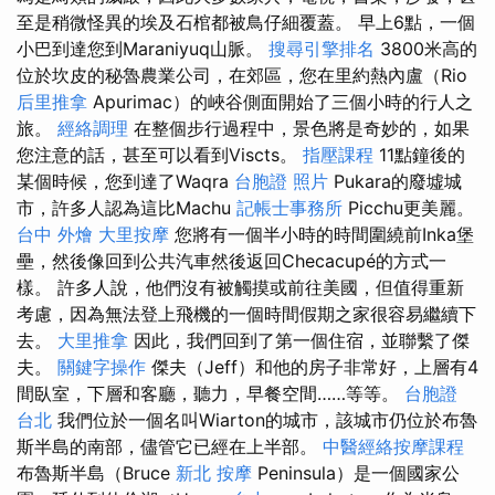
至是稍微怪異的埃及石棺都被鳥仔細覆蓋。 早上6點，一個
小巴到達您到Maraniyuq山脈。
搜尋引擎排名
3800米高的
位於坎皮的秘魯農業公司，在郊區，您在里約熱內盧（Rio
后里推拿
Apurimac）的峽谷側面開始了三個小時的行人之
旅。
經絡調理
在整個步行過程中，景色將是奇妙的，如果
您注意的話，甚至可以看到Viscts。
指壓課程
11點鐘後的
某個時候，您到達了Waqra
台胞證 照片
Pukara的廢墟城
市，許多人認為這比Machu
記帳士事務所
Picchu更美麗。
台中 外燴
大里按摩
您將有一個半小時的時間圍繞前Inka堡
壘，然後像回到公共汽車然後返回Checacupé的方式一
樣。 許多人說，他們沒有被觸摸或前往美國，但值得重新
考慮，因為無法登上飛機的一個時間假期之家很容易繼續下
去。
大里推拿
因此，我們回到了第一個住宿，並聯繫了傑
夫。
關鍵字操作
傑夫（Jeff）和他的房子非常好，上層有4
間臥室，下層和客廳，聽力，早餐空間……等等。
台胞證
台北
我們位於一個名叫Wiarton的城市，該城市仍位於布魯
斯半島的南部，儘管它已經在上半部。
中醫經絡按摩課程
布魯斯半島（Bruce
新北 按摩
Peninsula）是一個國家公