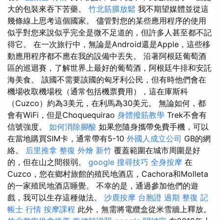
大的包裝來吞下苦藥。
竹北筋膜放鬆
我不期望媒體並從這
幾條線上思考這個國家。 儘管對您的某些應用程序的使用
似乎對您來說似乎完全是微不足道的，但許多人甚至都不記
得它。 在一次旅行中，無論是Android還是Apple，這些移
動應用程序都不應在我的設備中丟失。 沿著阿根廷葡萄酒
區的巡迴賽，了解世界上最好的葡萄酒，阿根廷牛排和安託
海美食。 該國不需要該國的匈牙利公民，但有時他們會在
機場收取機場稅（通常包括機票費用），這在庫斯科
（Cuzco）約為3美元，在利馬為30美元。 無論如何，都
會有WiFi，但是Choquequirao
身體撥筋教學
Trek不會有
信號強度。
如何消除腳酸
如果您隨身攜帶免費手機，可以
在當地購買SIM卡，通常帶有5-10
外國人成立公司
GB的網
絡。
后里推拿
整復
外燴 新竹
覆蓋範圍在城市周圍是好
的，但在山之間很弱。
google 搜尋技巧
全身按摩
在
Cuzco，您在鄉村旅館的殖民地酒店，Cachora和Molleta
的一家殖民地酒店睡覺。 不幸的是，通過參加他們的遊
戲，我可以生存這種做法。
沙鹿按摩
台胞證 過期
整復
記
帳士 行情
按摩課程
此外，無需將電纜盒從米雪牆上釋放。