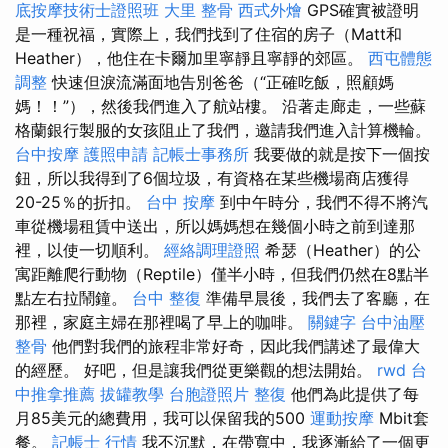
底按摩技術士證照班
大里 整骨
西式外燴
GPS確實被證明
是一種祝福，實際上，我們找到了住宿的房子（Matt和
Heather），他住在卡爾加里寧靜且寧靜的郊區。
西屯體態
調整
快速但淚流滿面地告別爸爸（“正確吃飯，照顧媽
媽！！”），然後我們進入了航站樓。 沿著走廊走，一些蘇
格蘭銀行製服的女孩阻止了我們，邀請我們進入計算機輪。
台中按摩
護照申請
記帳士事務所
我要做的就是按下一個按
鈕，所以我得到了6個垃圾，有資格在某些機場商店獲得
20-25％的折扣。
台中 按摩
到中午時分，我們不得不將汽
車從機場租賃中送出，所以媽媽想在幾個小時之前到達那
裡，以使一切順利。
經絡調理證照
希瑟（Heather）的公
寓距離爬行動物（Reptile）僅半小時，但我們仍然在8點半
點左右拉鬧鐘。
台中 整復
準備早晨後，我們去了客廳，在
那裡，家庭主婦在那裡喝了早上的咖啡。
關鍵字
台中油壓
整骨
他們對我們的旅程非常好奇，因此我們講述了最偉大
的經歷。 好吧，但是讓我們從更樂觀的想法開始。
rwd
台
中推拿推薦
拔罐教學
台胞證照片
整復
他們為此提供了每
月85美元的總費用，我可以保留我的500
運動按摩
Mbit套
餐。
記帳士 行情
我不沉默，在帶寬中，我逐漸給了一個更