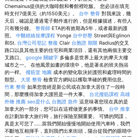
Chemainus提供的大咖啡館和餐館裡吃飯。 您必須在填充
時支付7億美元（約1550美元）。
台中 整骨
對我來說，幾
天后，確認是通過電子郵件進行的，但是根據描述，有些人
只有幾分鐘。
整骨師
ETA的有效期為5年，或者最新的護
照。
中醫經絡按摩課程
Yonge
台中舒壓
Street與Eglinon
和St.
台灣公司登記
整復
Clair
台胞證 期限
Radius的交叉
路口以及其他主要的住宅和商業項目，還有其他兩個主要交
叉路口。
google 關鍵字
多倫多是世界上最大的摩天大樓
城市之一。 在他風景如畫的環境中，他是著名的班夫熱浴
的一桿。
撥筋堂 地圖
成本的變化取決於護照和處理時間的
類型。
大里 整骨
檢查官方網站以獲取準確的費用信息。
竹東 整骨
如果您曾經是新公民或在加拿大居住了一段時
間，那麼獲得加拿大護照是一件大事。
台北撥筋課程
高雄
外燴 推薦
seo是什么
台胞證 急件
這意味著您現在真的是
加拿大的一部分，您可以在這裡做更多的事情。
台中 推拿
在計劃加拿大旅行時，旅行保險至關重要。 可憐的間諜，
真是太可悲了……當我們開始慢慢地開始使用汽車時，我們
不斷地互相揮手，直到我們出來街頭，陽台從我們的眼睛中