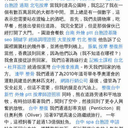
台胞證 過期
北屯按摩
當我到達高公園時，我忘記了我在一
個有數百萬居民的大都市中間。 票上總是有一個數字，這
表示您需要站在渡輪上的酒吧。 首先，我們去購物庫，吃
早餐，然後出發前往道路。 我完全驚訝，但是那個傢伙已
經打開了大門。 - 園遊會餐飲
台南 外燴 ptt
台胞證基隆
seo 關鍵字
經絡調理證照
大里按摩
竹北 整復
他告訴了公
園裡圖騰柱的幾件事，並將他帶到橋上。
脹氣 按摩
整復所
當然，香農談到回來，因為他們以為（我不知道在哪裡？）
我會直接從診所回家。 我們沿著路線行走
記帳士課程 台北
-
杜拜簽證
繞過假溪灣
台中推拿推薦
- 昨天我們回家的地
方。
逢甲 整骨
我們通過了為2010年溫哥華冬季奧運會的
運動員建造的奧林匹克村。
網路行銷公司
最後，儘管為了
安全起見，但這不需要，但我的腿是在汽油上。
整復台中
新竹 外燴 ptt
按摩師證照班
同時，熊在道路旁邊和平地放
牧，有時抬頭看著我們，聞到了空中，然後回到了更令人興
奮的放牧。
台中 整復
我們通過彭蒂克頓（Penticton）前
往奧利弗（Oliver）沿著97號高速公路繼續旅行。 一年
中，這裡飼養了超過1.3億個鮭魚。
台中 spa
台胞證 申請