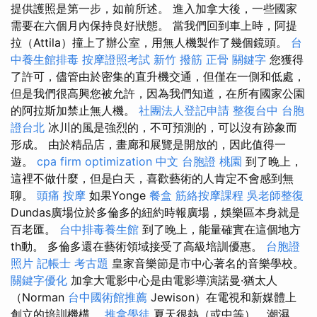
提供護照是第一步，如前所述。 進入加拿大後，一些國家
需要在六個月內保持良好狀態。 當我們回到車上時，阿提
拉（Attila）撞上了辦公室，用無人機製作了幾個鏡頭。
台
中養生館排毒
按摩證照考試
新竹 撥筋
正骨
關鍵字
您獲得
了許可，儘管由於密集的直升機交通，但僅在一側和低處，
但是我們很高興您被允許，因為我們知道，在所有國家公園
的阿拉斯加禁止無人機。
社團法人登記申請
整復台中
台胞
證台北
冰川的風是強烈的，不可預測的，可以沒有跡象而
形成。 由於精品店，畫廊和展覽是開放的，因此值得一
遊。
cpa firm
optimization 中文
台胞證 桃園
到了晚上，
這裡不做什麼，但是白天，喜歡藝術的人肯定不會感到無
聊。
頭痛 按摩
如果Yonge
餐盒
筋絡按摩課程
吳老師整復
Dundas廣場位於多倫多的紐約時報廣場，娛樂區本身就是
百老匯。
台中排毒養生館
到了晚上，能量確實在這個地方
th動。 多倫多還在藝術領域接受了高級培訓優惠。
台胞證
照片
記帳士 考古題
皇家音樂節是市中心著名的音樂學校。
關鍵字優化
加拿大電影中心是由電影導演諾曼·猶太人
（Norman
台中國術館推薦
Jewison）在電視和新媒體上
創立的培訓機構。
推拿學徒
夏天很熱（或中等），潮濕，