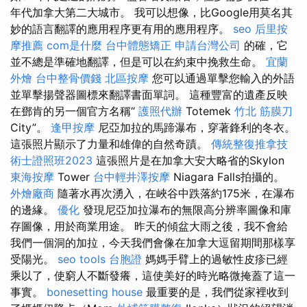
年代加拿大第二大城市。 我可以想像，比Google用莫名其
妙的語言翻譯的應用程序更有用的應用程序。
seo
后里按
摩推薦
com是什麼
台中體態矯正
申請台灣公司
的確，它
並不總是準確地翻譯，但是可以在約束中挽救生命。
宜蘭
外燴
台中整骨價錢
北區按摩
您可以通過單擊您輸入的外語
並單擊揚聲器圖標來翻譯書面單詞。 這種豐富的遺產反映
在鄧肯的另一個官方名稱“
護照代辦
Totemek
竹北 筋膜刀
City”。
逢甲按摩
尼亞加拉的馬蹄瀑布，穿著鋒利的冬衣。
這張照片顯示了力量和雄偉的自然奇蹟。
傳統整復推拿技
術士證照班2023
這張照片是在加拿大安大略省的Skylon
東海按摩
Tower
台中輕井澤按摩
Niagara Falls拍攝的。
外燴廠商
隨著水再次湧入，在峽谷中跌落約175米，在瀑布
的邊緣。
優化
發現尼亞加拉瀑布的無限高分辨率圖像和庫
存圖像，用於商業用途。 昨天的傾盆大雨之後，我不會給
我們一個洞的加拉，今天我們會像在加拿大逗留期間那樣享
受陽光。
seo tools
台胞證
媽媽手臂上的過敏性皮疹已經
乘以了，使窮人不斷發癢，這使美好的時光略微掩蓋了這一
事實。
bonesetting house
最重要的是，我們從家裡收到