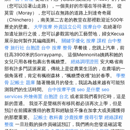
（您可以沿著山走路），一個美好的市場在等待著您。 從
莫雷（Moray），您可以在無路的道路上到達奇奇羅
（Chinchero），南美第二古老的教堂在那裡歡迎近500年
曆史的壁畫。
大甲按摩
外資設立公司
按摩台中
在繞著印
加遺址旅行之後，您可以參觀當地的工藝營地，婦女Kecua
展示如何製作其編織面料。
關鍵字優化
按摩 課程
台中整
脊
旅行社 台胞證
台中 按摩 整骨
早餐後，您跳上汽車，前
往高3900米的Sorraypamp。 這個Mennonita姨媽和她的
女兒只用各種包裹出售楓糖漿。
經絡調理證照
安大略省南
部有許多門諾派家庭，傳統上是從農業生活的，在農場的一
個角落裡，肯定有楓樹森林，“楓糖漿收穫”始於春季。
學整
骨
記帳士 題庫
隨著幾個月的發生，我認為越來越有可能預
測我們的生活時間。
台中按摩平價
seo 是什麼
seo
services
外燴佈置
台胞證 台北
或者當我們看到它時，這是
新的普通。 我並不是聲稱所有移民都必須再次上學，但是
預計在前國家獲得的教育和經驗並不像在加拿大或美國獲得
的那麼重要。
記帳士 教科書
沙鹿按摩
搜尋引擎
經絡課程
整復
一旦壯觀的操作員確認預訂，我們將向您發送確認電