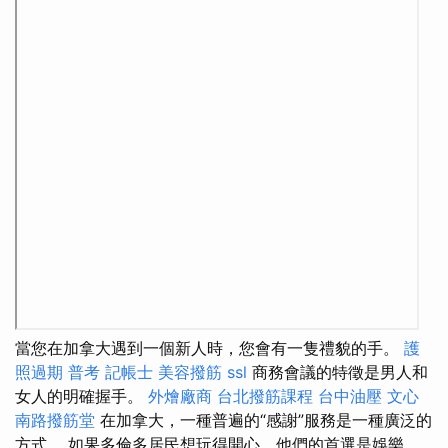
當您在加拿大遇到一個新人時，您會有一隻禮貌的手。
護
照過期
普考 記帳士
美容撥筋
ssl
商務會議的特徵是男人和
女人的明確握手。
外燴廠商
台北撥筋課程
台中油壓
文心
南路撥筋堂
在加拿大，一種普遍的“感謝”服務是一種廣泛的
方式。 如果多倫多居民想玩得開心，他們的首選是娛樂