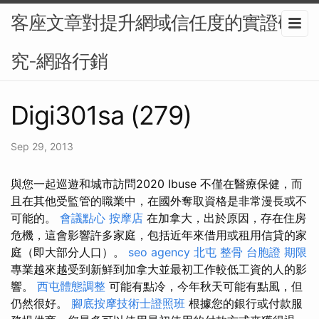
客座文章對提升網域信任度的實證研
究-網路行銷
Digi301sa (279)
Sep 29, 2013
與您一起巡遊和城市訪問2020 Ibuse 不僅在醫療保健，而
且在其他受監管的職業中，在國外奪取資格是非常漫長或不
可能的。
會議點心
按摩店
在加拿大，出於原因，存在住房
危機，這會影響許多家庭，包括近年來借用或租用信貸的家
庭（即大部分人口）。
seo agency
北屯 整骨
台胞證 期限
專業越來越受到新鮮到加拿大並最初工作較低工資的人的影
響。
西屯體態調整
可能有點冷，今年秋天可能有點風，但
仍然很好。
腳底按摩技術士證照班
根據您的銀行或付款服