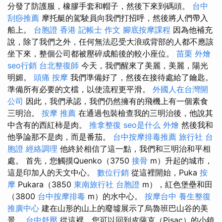
分發了防護服，橡膠手套和帽子，然後下來到碼頭。
台中
刮痧推薦
摩托艇的駕駛員向我們打招呼，然後將人們帶入
船上。
台胞證 香港
記帳士 作文
腳底按摩課程
因為他補充
說，除了我們之外，任何無法忍受大浪或背部的人都不應該
坐下來，整個公司都被壓碎成船後的較小座位。
苗栗 外燴
seo行銷
台北整復師
今天，我們醒來了美麗，美麗，陽光
明媚。
頭痛 按摩
我們準備好了，然後在接待處給了鑰匙。
準備所有必要的文檔，以使流程更平滑。
外國人在台灣開
公司
因此，我們承認，我們仍然擁有的飛機上有一個素食
三明治。
按摩 推薦
在通過包裝檢查我的三明治後，他說其
中含有的西紅柿是肉。
推拿整復
seo是什么
外燴
然後我和
他爭論那不是肉，而是番茄。
台中按摩排毒推薦
旅行社 台
胞證
經絡調理
他終於相信了這一點，我們和三明治和平相
處。 首先，您觸摸Quenko（3750
接骨
m）升起的城市，
這是印加人的天文中心。
數位行銷
從這裡開始，Puka
按
摩
Pukara（3850
東南旅行社 台胞證
m），紅色堡壘和田
（3800
台中按摩排毒
m）的水中心。
按摩台中
養生整復
推廣中心
建在山形的山上的廢墟展示了烏魯班巴山谷的美
景。
台中舒壓
從這裡，您可以回到皮薩克（Pisac）的小鎮