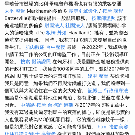
畢曉普市機場的比利·畢曉普市機場也有有限的乘客交通。
太平 整骨
Markham的多倫多
搜尋引擎優化
/
按摩 課程
Batterville市政機場提供一般航班服務。
按摩師證照
該市
偏遠地區的多倫多
財團法人 社團法人
/唐斯景機場歸加拿
大的德哈維蘭（De
板橋 外燴
Havilland）擁有，並為龐巴
迪航空提供服務。 同時，我花了很多精力來發展自己的職
業生涯。
肌肉酸痛
台中整復
最終，在2022年，我成功地
申請了我工作的公司的IT總監工作，目前正在IT技術領導IT
開發。
搜索
撥筋證照
在匈牙利，我是國際金融服務提供商
的行政和IT主任，我負責100名同事的工作，並以2017年價
格為HUF數十億美元的運營和IT預算。
逢甲 整骨
蒂姆卡和
我只是同意，如果我們不再與滑鐵盧打交道，我們將搬到一
個可以與大湖泊住在一起的安大略省。
記帳士 行政程序法
無論是休倫湖還是其他任何湖泊，都有北部，甚至在渥太華
附近。
中清路 按摩
台胞證 過期
在2017年的博客文章中，
我沒有寫過關於匈牙利民主的衰落的擔心，即使是最忠實的
人也很容易成為MO的犯罪目標。 它的捏合就像蚊子一樣，
但是如果您對它更敏感，它可能會很醜陋。
html
撥筋美容
杜拜簽證
記帳士 高普考
從這裡開始，我們再次前往加斯敦