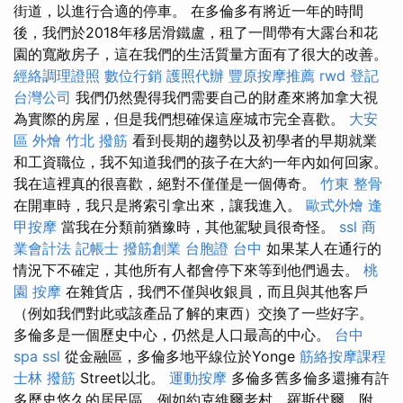
街道，以進行合適的停車。 在多倫多有將近一年的時間
後，我們於2018年移居滑鐵盧，租了一間帶有大露台和花
園的寬敞房子，這在我們的生活質量方面有了很大的改善。
經絡調理證照
數位行銷
護照代辦
豐原按摩推薦
rwd
登記
台灣公司
我們仍然覺得我們需要自己的財產來將加拿大視
為實際的房屋，但是我們想確保這座城市完全喜歡。
大安
區 外燴
竹北 撥筋
看到長期的趨勢以及初學者的早期就業
和工資職位，我不知道我們的孩子在大約一年內如何回家。
我在這裡真的很喜歡，絕對不僅僅是一個傳奇。
竹東 整骨
在開車時，我只是將索引拿出來，讓我進入。
歐式外燴
逢
甲按摩
當我在分類前猶豫時，其他駕駛員很奇怪。
ssl
商
業會計法 記帳士
撥筋創業
台胞證 台中
如果某人在通行的
情況下不確定，其他所有人都會停下來等到他們過去。
桃
園 按摩
在雜貨店，我們不僅與收銀員，而且與其他客戶
（例如我們對此或該產品了解的東西）交換了一些好字。
多倫多是一個歷史中心，仍然是人口最高的中心。
台中
spa
ssl
從金融區，多倫多地平線位於Yonge
筋絡按摩課程
士林 撥筋
Street以北。
運動按摩
多倫多舊多倫多還擁有許
多歷史悠久的居民區，例如約克維爾老村，羅斯代爾，附