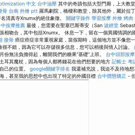
ptimization 中文
台中油壓
其中的奇蹟包括大型門廊，上大教堂
整骨
台南 外燴 ptt
羅馬劇院，橋樑和教堂，除其他外，屬於拉
名清真寺Xnumx的絕佳象徵。
關鍵字操作
學習按摩
外燴 烤肉
台中按摩推薦
最後，您需要在聖塞巴斯蒂安（San
波經堂
Seba
張相吻合，其中包括Xnumx。 休息一下，留在一個異國情調的
期
接骨
癌症癌症非常重視家庭，當假期時，這個地方並不像您
旅很不錯，因為它可以存儲很多信息，您可以稍後與情人討論。
月份無法負擔得起，離開我們的糖果“基礎”上班。
台中頭部按摩
土耳其魔杖，因為每個人都將錢花在他們想要的地方
記帳士 考
了自己的位置。
google關鍵字排名
我還補充說，我迫不及待地想
海，甚至我的思想中也出現了特定的外國目標
台中體態矯正
- 