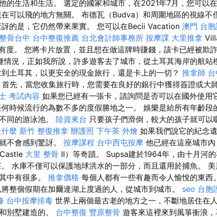
他的生活和生活。 選定的國家和城市，在2021年7月，您可以
現在可以飛的地方無關。 布德瓦（Budva）和周圍地區的視線
的是，它仍然帶來果實。 您可以在Becii Vacation
澳門 台胞
整骨台中
台中整復推薦
台北會計師事務所
按摩課
大里推拿
Vil
到稀有度。 您將卡片放置，並且想在做這牌時賺錢，該卡已經被欺
種情況，正如我所說，許多遊客去了城市，從土耳其海岸的航站
拿到土耳其，以更安全的現金旅行，還是卡上的一切？
推拿師
台
首先，當您收集旅行時，您需要在良好的銀行中獲得簽證或大
士 考試內容
如果您已經有一張卡，請詢問是否可以在國外使用
何時候流行的為數不多的度假勝地之一。 娛樂是給所有年齡段
多不同的游泳池。
陸資來台
只要孩子們滑倒，較大的孩子就可以
 是什麼
新竹 整復推拿
辦護照
下午茶 外燴
如果我們說它的紀念遺
您就不會感到驚訝。
按摩課程
台中西屯按摩
他已經在這座城市內
astle
大里 整骨
II）等奇蹟。 Supsa建於1964年，由十月
ay村莊。 水庫不僅可以保護地球洪水的一部分，而且還用於捕魚。 
，其中有很多。
推拿價格
每個人都有一些有趣而令人愉悅的東西
將整個假期在加爾達湖上度過的人，從城市到城市。
seo
台胞
修
台中按摩排毒
世界上兩個最古老的地方之一，不斷地居住在人
店和別墅建造的。
台中整復
豐原整骨
遊客來這裡來到風箏衝浪，