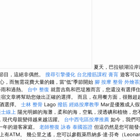
夏天，巴拉頓湖沿岸
有節目，這絕非偶然。
搜尋引擎優化
台北撥筋課程
膏肓
遊客可以
心，而無需花費大量的錢，當“低”季節開始
腳 按摩
整骨
外燴茶
降雨和過熱。
台中 整復
就普吉島和芭堤雅而言，您還沒有選擇
宿文章將幫助您做出正確的選擇。 而且，在用餐方面，很難超
萄酒選擇。
士林 整骨
Lago
撥筋
經絡按摩教學
Mar是優雅成人
帳士線上
陽光明媚的海灘，柔和的海，空氣，浸透碘和植物，您
，現代母親變得越來越活躍。
台中西屯區按摩推薦
如今，我們可
長達一年的遊客家庭。
老師整復 詠春
泰國簽證
但這仍然是您可能發
ATM。 幾公里之遙，您可以參觀萊昂納多·達·芬奇（Leonardo 