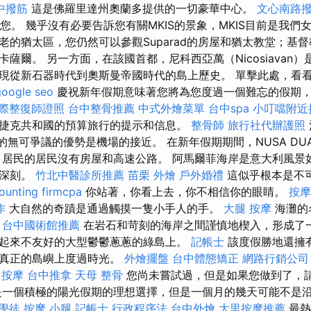
中撥筋
這是佛羅里達州奧蘭多提供的一切豪華中心。
文心南路
等您。 幾乎沒有必要告訴您有關MKIS的景象，MKIS目前是我
老的猶太區，您仍然可以參觀Suparad的房屋和猶太教堂；基
薩爾。 另一方面，在該國首都，尼科西亞萬（Nicosiavan
現從新石器時代到奧斯曼帝國時代的島上歷史。 單擊此處，看
google seo
慶祝新年假期意味著您將為您度過一個難忘的假期
際整復師證照
台中整骨推薦
中式外燴菜單
台中spa
小叮噹附近
捷克共和國的預算旅行的提示和信息。
整骨師
旅行社代辦護照
村的無可爭議的優勢是機場的接近。 在新年假期期間，NUSA DUA 
 居民的居民沒有房屋和高速公路。 阿馬爾菲海岸是意大利風景
象深刻。
竹北中醫診所推薦
苗栗 外燴
戶外婚禮
這似乎根本是不
ounting firmcpa
你站著，你看上去，你不相信你的眼睛。
按摩
作
大自然的奇蹟是通過觸摸一隻小手人的手。
大腿 按摩
海灘的
。
台中國術館推薦
在岩石和苛刻的海岸之間謹慎地楔入，形成了一
起來不友好的大型鬱鬱蔥蔥的綠島上。
記帳士
該度假勝地還擁有
在真正的島嶼上度過時光。
外燴擺盤
台中體態矯正
網路行銷公司
 按摩
台中推拿
天母 整骨
您尚未嘗試過，但是如果您做到了，
是一個積極的陽光假期的理想選擇，但是一個月的幾天可能不是
學徒
按摩 小腿
記帳士 行政程序法
台中外燴
大里按摩推薦
最熱