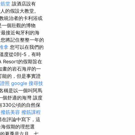
撥筋堂
該酒店設有
們女人的假設大教堂。
督教統治者的卡利浴或
）是一個壯觀的博物
看最接近匈牙利的海
，您將記住整整一年的
推拿
您可以在我們的
溫度從0到-5，有時
Resort的假期旨在
如畫的岩石海岸的一
可能的，但是事實證
證照
google 搜尋技
名稱是以一個叫阿馬
個舒適的海灣 該度
330公頃的自然保
撥筋美容
撥筋課程
請在評論中寫下，這
沿海假期的理想選
的夏季是六月，七