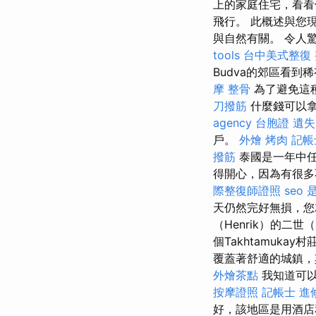
上的家庭住宅，看看
飛行。 此概述與您
與自然有關。 令人驚訝
tools
台中美式整復
Budva的郊區看
摩 整骨
為了避免這
刀撥筋
什麼錢可以
agency
台胞證 遺失
戶。
外燴 烤肉
記帳
撥筋
泰國是一年中任
得開心，因為有很
際整復師證照
seo
天仍然完好無損，
（Henrik）的二世（C
個Takhtamuk
覆蓋著舒適的城鎮
外燴茶點
我知道可以
按摩證照
記帳士 進
好，該地區是用酒