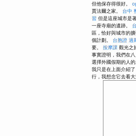
但他保存得很好。
o
賈法爾之家。
台中 
習
但是這座城市是著
一座寺廟的遺跡。
區，恰好與城市的擴
個計劃。
台胞證 過
要。
按摩課
觀光之
事實證明，我們在八
選擇外國假期的人的
我只是在上面介紹
行，我想念它去看大