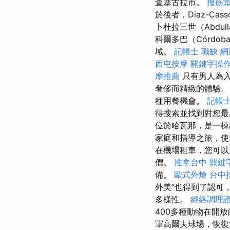
查塞古拉市。
撥筋堂
於後者，Diaz-Cass
卜杜拉三世（Abdull
科爾多巴（Córdo
域。
記帳士 職缺
網
西屯按摩
關鍵字操
摩推薦
只有男人為入
奢侈而精緻的體驗
種用餐機會。
記帳士
得搜索並找到對您
位於哈瓦那，是一棟
家庭和指導之旅，使
在機場租車，您可以
價。
推拿台中
關鍵
備。
歐式外燴
台中按
外美”也得到了認可
多樣性。
經絡調理
400多種動物在開
軍高爾夫球場，恢復