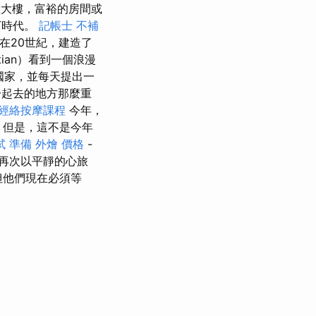
大樓，富裕的房間或
丁時代。
記帳士 不補
在20世紀，建造了
stian）看到一個浪漫
國家，並每天提出一
一起去的地方那麼重
經絡按摩課程
今年，
但是，這不是今年
試 準備
外燴 價格
-
再次以平靜的心旅
但他們現在必須等