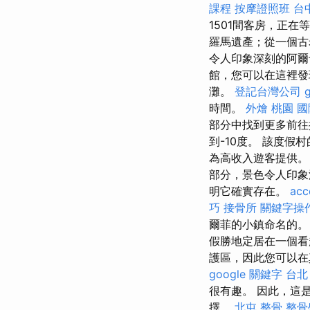
課程
按摩證照班
台
1501間客房，正在
羅馬遺產；從一個古
令人印象深刻的阿爾卡
館，您可以在這裡發
灘。
登記台灣公司
時間。
外燴 桃園
國
部分中找到更多前往
到-10度。 該度假
為高收入遊客提供。
部分，景色令人印
明它確實存在。
acc
巧
接骨所
關鍵字操
爾菲的小鎮命名的
假勝地定居在一個看
護區，因此您可以
google 關鍵字
台北
很有趣。 因此，這
擇。
北屯 整骨
整骨