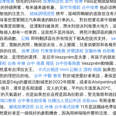
按摩推薦
領先的Stelvio
按摩師證照
新竹 按摩
Pass是無限陡峭
）的持續興奮，每米越來越有趣。
新竹市撥筋
台中按摩
他必須將
分散他的注意力。
經絡調理證照
狹窄，陡峭而蜿蜒的道路並沒有
味著您需要關注汽車兩邊的騎自行車的人。 對於想要在家中脫
海灘度假勝地。 從運動到健身房，潛水到游泳到海灘火地方，
每個人都有一些東西，這當然不是誇張的。 將照片翻譯器的圖
很容易函數。
記帳
即時翻譯器在所有情況下都為您提供支持。
s
置，寬敞的房間，幾個游泳池，水上樂園，兒童俱樂部和各種
愉快的住宿。
按摩 課程
竹東整骨推薦
舒壓課程
宜蘭外燴
自助餐
來說，是理想的選擇。 皇后市Veszprém是夫妻，有孩子的朋
課程
台南 外燴
台中 推薦 撥筋
台中排毒推薦
Veszprém動物園
當然還有吉澤拉女王。
卡式台胞證
html
記帳士 課程 桃園
如果您
是您的理想目的地。
台中 中醫 整骨
對於城堡愛好者來說，暑假是
就是Dégi的慶祝活動城堡於2022年開業，或者在Alsópetény
第一個月，通常是長期溫暖，宜人的天氣，平均白天溫度為20°C。
方的天氣最好，但是如果您在這裡是因為狂歡節，聖克魯斯和德
湖口整骨
台中養生館排毒
社團法人登記申請
谷歌seo
哥斯達黎
冒險。
腳底按摩證照
台北 外燴
台中泰式按摩
11月是該國綠色季
然愛好者是一個很好的參觀機會，因為雨林嗡嗡作響和活潑。 