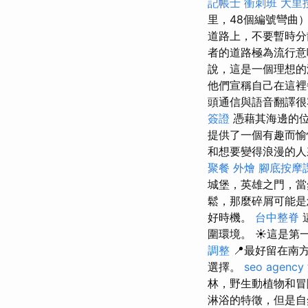
記帳士 衝刺班
大里
里，48個編號彎曲
道路上，不要暫時
者的道路極為流行意
說，這是一個理想的
他們宣稱自己在這裡
頭通信與語音翻譯
簽證
憑藉其海邊的位
提供了一個有趣而
和想要變得浪漫的人
聚餐 外燴
腳底按摩
城堡，英雄之門，
鬆，那麼碎屑可能
好時機。
台中整脊
這
圍環境。 ☀️這是
調整
📍最好留在南
選擇。
seo agency
林，野生動植物和
淋浴的特徵，但是自