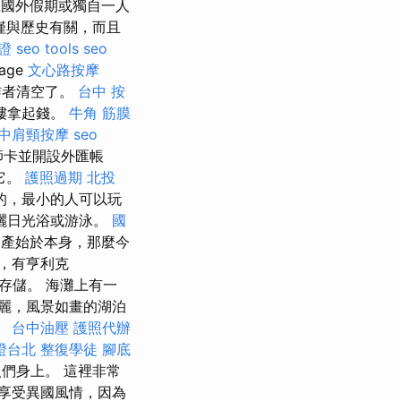
在國外假期或獨自一人
不僅與歷史有關，而且
證
seo tools
seo
lage
文心路按摩
詐者清空了。
台中 按
樓拿起錢。
牛角 筋膜
中肩頸按摩
seo
師卡並開設外匯帳
它。
護照過期
北投
的，最小的人可以玩
曬日光浴或游泳。
國
產始於本身，那麼今
，有亨利克
河的存儲。 海灘上有一
美麗，風景如畫的湖泊
。
台中油壓
護照代辦
證台北
整復學徒
腳底
們身上。 這裡非常
享受異國風情，因為