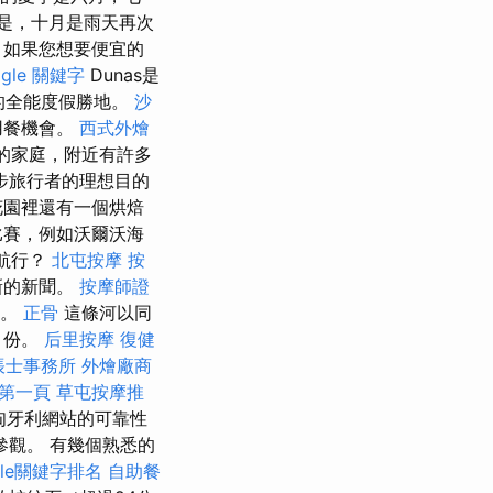
是，十月是雨天再次
 如果您想要便宜的
ogle 關鍵字
Dunas是
好的全能度假勝地。
沙
用餐機會。
西式外燴
孩的家庭，附近有許多
步旅行者的理想目的
花園裡還有一個烘焙
比賽，例如沃爾沃海
航行？
北屯按摩
按
新的新聞。
按摩師證
湖。
正骨
這條河以同
月份。
后里按摩
復健
帳士事務所
外燴廠商
證第一頁
草屯按摩推
匈牙利網站的可靠性
觀。 有幾個熟悉的
gle關鍵字排名
自助餐