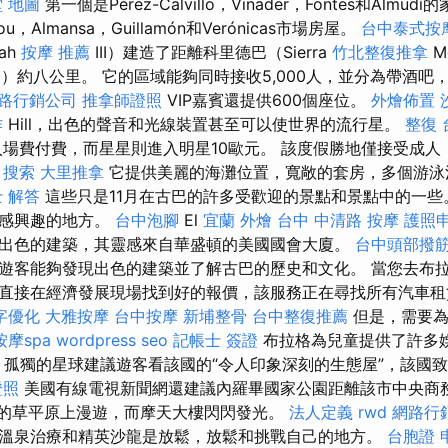
 地圖
第一個是Pérez-Calvillo，Vinader，Fontes和Almud
ou，Almansa，Guillamón和Verónicas市場房屋。
台中泰式按
ah
按摩 推薦
III）建造了距離科里德巴（Sierra
竹北整復推拿
M
ba）約八公里。 它的區域能夠同時接收5,000人，並分為帶酒
路行銷公司
推拿師證照
VIP嘉賓還提供600個座位。
外燴佈置
作
Hill，出色的聲音和光線裝置甚至可以使世界的流行星。
整復
場費付費，而星星則進入明星10歐元。 該度假勝地僅接受成人，在V
。
搜索
大里推拿
它提供美麗的海灘位置，寬敞的套房，多個游泳
 解答
這些只是11月在古巴的許多受歡迎的景點和景點中的一
最感興趣的地方。
台中泡腳
El
宜蘭 外燴
台中 中清路 按摩
護照
出色的建築，其靈感來自華盛頓的美國國會大廈。
台中頭部撥
遊客能夠發現出色的建築並了解古巴的歷史和文化。 當您去布
直接在經濟發展現場找到好的報價，該服務正在尋找所有汽車租
字優化
大雅按摩
台中按摩
新埔整骨
台中整復推薦
但是，需要為
摩spa
wordpress seo
記帳士 簽證
布拉格為兒童提供了許多娛
，孤獨的星球建議遊客看該國的“令人印象深刻的生態屋”，該國
證照
美國有線電視新聞網還建議內羅畢國家公園距離該市中央商
放的草平原上漫遊，而摩天大樓閃閃發光。
法人定義
rwd
網路行
溫泉治療和精英沙龍是放鬆，放鬆和挑戰自己的地方。
台胞證 