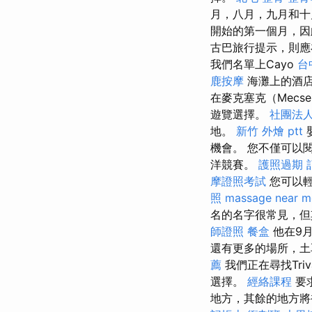
月，八月，九月和
開始的第一個月，因
古巴旅行提示，則應在
我們名單上Cayo
台
鹿按摩
海灘上的酒店
在麥克塞克（Mec
遊覽選擇。
社團法
地。
新竹 外燴 ptt
機會。 您不僅可以
洋競賽。
護照過期
摩證照考試
您可以輕
照
massage near m
名的名字很常見，但
師證照
餐盒
他在9
還有更多的場所，土
薦
我們正在尋找Triva
選擇。
經絡課程
要
地方，其餘的地方將