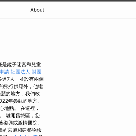
About
些是鏡子迷宮和兒童
申請
社團法人 財團
多達7人，並設有兩個
的飛行供應外，他繼
美麗的地方，我們敢
022年參觀的地方。
心地點。 在這裡，
。 離開舊城區，您
文藝復興或激情醫院。
義的宮殿和建築物檢