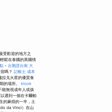
最受歡迎的地方之
輕鬆在泰國的異國情
點
-
台胞證台南
大
住宿嗎？
記帳士 成本
越拉戈火星的優質食
假期的場所。
klook
不能無視成年人或孩
以遇到一個在卡爾帕
生的麻煩的一半，土
da Vinci）在山