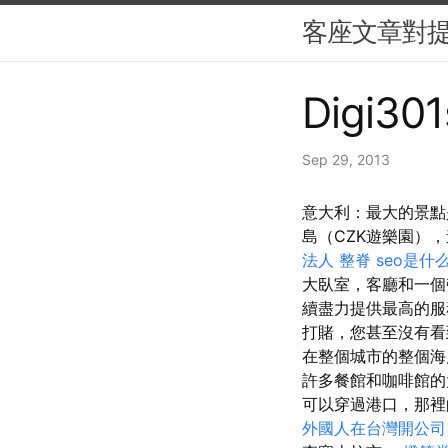
客座文章對
Digi301
Sep 29, 2013
意大利：最大的景點
島（CZK遊樂園）
法人
整脊
seo是什
大臥室，客廳和一
續盡力提供最高的服
打賭，您甚至沒有看
在整個城市的整個海
許多餐館和咖啡館的
可以穿過港口，那裡的
外國人在台灣開公司