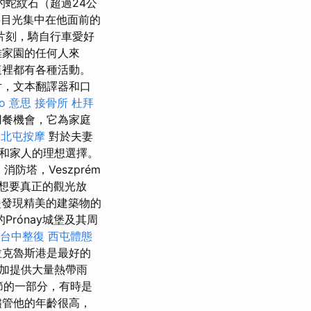
的蛇紋石（超過24公
目光集中在他面前的
片刻，騎自行車愛好
離家園的任何人來
這裡都有各種活動。
片，文本翻譯器和口
eo 意思
接骨所
杜拜
用餐機會，它為家庭
北屯按摩
對於夫妻
友和家人的理想選擇。
，消防塔，Veszprém
想要真正的觀光放
發現精美的建築物的
的Prónay城堡及其周
台中整復
西屯體態
拉克魯斯港是最好的
加提供大量熱帶雨
節的一部分，有時是
儘管他的年齡很高，