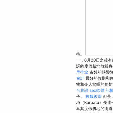
待。
一，8月20日之後
調的度假勝地放鬆身
里推拿
奇妙的熱帶
會計
最好的假期和住
物和令人驚嘆的葡
台胞證
seo軟體
記
子。
拔罐教學
但是
塔（Karpata）
耳其度假勝地的街道上有