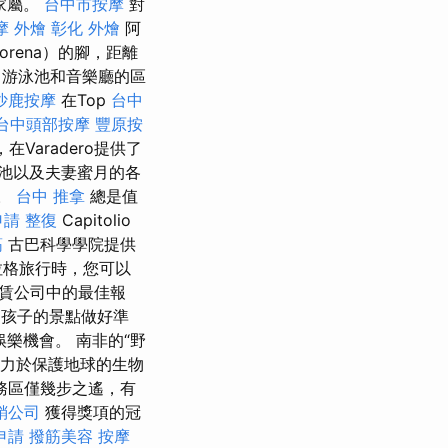
í的家屬。
台中市按摩
對
摩
外燴
彰化 外燴
阿
orena）的腳，距離
吧，游泳池和音樂廳的區
沙鹿按摩
在Top
台中
台中頭部按摩
豐原按
aradero提供了
池以及夫妻蜜月的各
些。
台中 推拿
總是值
申請
整復
Capitolio
筋
古巴科學學院提供
拉格旅行時，您可以
賃公司中的最佳報
孩子的景點做好準
樂機會。 南非的“野
致力於保護地球的生物
務區僅幾步之遙，有
銷公司
獲得獎項的冠
申請
撥筋美容
按摩