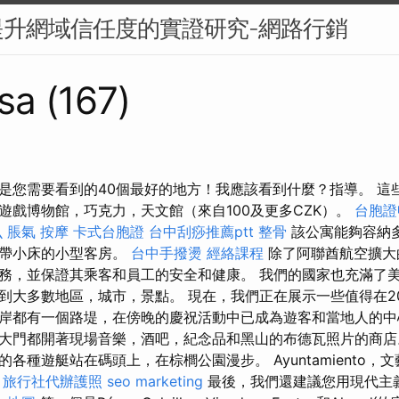
提升網域信任度的實證研究-網路行銷
sa (167)
是您需要看到的40個最好的地方！我應該看到什麼？指導。 這
，遊戲博物館，巧克力，天文館（來自100及更多CZK）。
台胞證
么
脹氣 按摩
卡式台胞證
台中刮痧推薦ptt
整骨
該公寓能夠容納
個帶小床的小型客房。
台中手撥燙
經絡課程
除了阿聯酋航空擴大
務，並保證其乘客和員工的安全和健康。 我們的國家也充滿了
到大多數地區，城市，景點。 現在，我們正在展示一些值得在2
岸都有一個路堤，在傍晚的慶祝活動中已成為遊客和當地人的中
大門都開著現場音樂，酒吧，紀念品和黑山的布德瓦照片的商店
各種遊艇站在碼頭上，在棕櫚公園漫步。 Ayuntamiento，
旅行社代辦護照
seo marketing
最後，我們還建議您用現代主