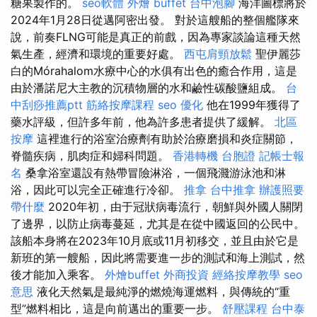
糖果製作的。
seo軟體
外燴 buffet
台中泡腳
海洋圖標將於
2024年1月28日從邁阿密出發。 對於這艘船的整個艦隊來
說，前奏FLNG可能是真正的前戲，因為專家談論這種天然
氣生產，經濟和環境的重要好處。
西屯肩頸放鬆
聖伊麗莎
白的Mórahalom水療中心的水俱有出色的癒合作用，這是
由於潘諾尼大主教的沉積物層的水和鹼性碳酸鹽組成。
台
中刮痧推薦ptt
筋絡按摩課程
seo 優化
他在1999年獲得了
藥水評級，但許多年前，他為許多患者提供了緩解。
北區
按摩
這裡進行的浴室治療劑有助於治療磨損和炎症關節，
脊髓疾病，肌肉症和婦科問題。
香港轉機 台胞證
記帳士報
名
桑拿浴室還設有熱帶冒險淋浴，一個飛濺游泳池和淋
浴，因此可以完全正確進行冷卻。
推拿
台中推拿
辦護照要
帶什麼
2020年初，由于冠狀病毒流行，朝鮮與外國人關閉
了邊界，以防止病毒蔓延，尤其是在從中國返回的公民中。
該船本身將在2023年10月底或11月初移交，並且由於它是
新班的第一艘船，因此將需要進一步的測試和海上測試，然
後才能加入乘客。
外燴buffet
外商投資
經絡按摩教學
seo
意思
液化天然氣是最純淨的燃燒海運燃料，與傳統的“重
型”燃料相比，這是向前邁出的重要一步。
舒壓課程
台中泰