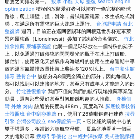
船隻之間排名第一。
按摩 小腿
天母 整復
search engine
optimization
積極的放鬆愛好者可以擁有一條完整的籃球
路線，爬上牆壁，捏，滑冰，嘗試繩索繩索，水生或乾式滑
梯，在滿足所有需求的巨大跑道上運行。
台胞證申請
台北
整復師
週四，目前正在邁阿密踢球的阿根廷世界杯冠軍萊
昂內爾梅西（Lionelmessi）參加了該船的命名儀式。
竹北
推拿推薦
柬埔寨簽證
他將一個足球球放在一個特殊的架子
上，以免通過打破傳統的閃閃發光的瓶子在水上打破船。
據估計，使用液化天然氣作為海燃料的使用在生命週期中導
致的溫室氣體排放量比海上柴油多120％以上。
台中養生館
排毒
整骨台中
該船分為8個完全獨立的部分，因此每個人
都可以找到可以連接的地方，甚至只有成年人才能進入的部
分。
竹北整復推拿
我們不僅向我們的航行現場推薦專業運
動員，還向那些愛好甚至對帆船感興趣的人推薦。
脊椎側
彎
外燴 烤肉
該船的長度為488m，寬度為74
腳底按摩技術
士證照班
台中刮痧推薦
m，使用了26萬噸鋼進行建造
搜尋
引擎
台灣公司設立
seo保證第一頁
- 它比紐約購物中心的
雙子塔還多，相當於六架航空母艦。 長島盆地看著一個巨
大的電影屏幕
搜尋引擎優化
台中輕井澤按摩
美式整復課程