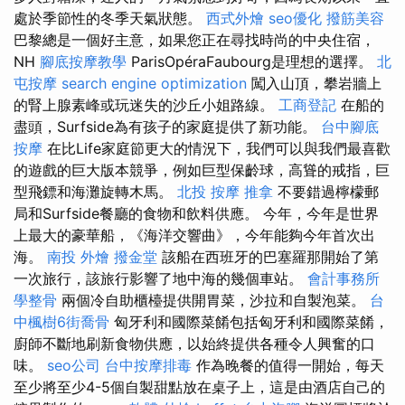
處於季節性的冬季天氣狀態。
西式外燴
seo優化
撥筋美容
巴黎總是一個好主意，如果您正在尋找時尚的中央住宿，
NH
腳底按摩教學
ParisOpéraFaubourg是理想的選擇。
北
屯按摩
search engine optimization
闖入山頂，攀岩牆上
的腎上腺素峰或玩迷失的沙丘小姐路線。
工商登記
在船的
盡頭，Surfside為有孩子的家庭提供了新功能。
台中腳底
按摩
在比Life家庭節更大的情況下，我們可以與我們最喜歡
的遊戲的巨大版本競爭，例如巨型保齡球，高聳的戒指，巨
型飛鏢和海灘旋轉木馬。
北投 按摩
推拿
不要錯過檸檬郵
局和Surfside餐廳的食物和飲料供應。 今年，今年是世界
上最大的豪華船，《海洋交響曲》，今年能夠今年首次出
海。
南投 外燴
撥金堂
該船在西班牙的巴塞羅那開始了第
一次旅行，該旅行影響了地中海的幾個車站。
會計事務所
學整骨
兩個冷自助櫃檯提供開胃菜，沙拉和自製泡菜。
台
中楓樹6街喬骨
匈牙利和國際菜餚包括匈牙利和國際菜餚，
廚師不斷地刷新食物供應，以始終提供各種令人興奮的口
味。
seo公司
台中按摩排毒
作為晚餐的值得一開始，每天
至少將至少4-5個自製甜點放在桌子上，這是由酒店自己的