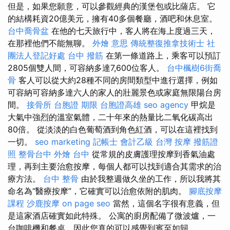
但是，如果您願意，可以參觀經典的漢堡包或比薩店。 它
的結構耗資20億美元，擁有40多個餐廳，酒吧和休息室。
台中喬骨盆
在他的七天旅行中，客人將在海上度過三天，
在那裡他們不能無聊。
外燴 意思
傳統整復推拿技術士
社
團法人登記好處
台中 撥筋
在第一條道路上，乘客可以預訂
2805個雙人間，可容納多達7,600位客人。
台中楓樹6街喬
骨
客人可以從大約28種不同的房間類型中進行選擇，例如
可容納可容納多達六人的家人的壯麗景色或家庭無限陽台房
間。
接骨所
台胞證 期限
台胞證高雄
seo agency
甲烷是
大氣中強烈的溫室氣體，二十年來的熱量比二氧化碳高出
80倍。 從淡淡的白色葡萄酒到角色紅酒，可以在這裡找到
一切。
seo marketing
記帳士 會計乙級
台灣 按摩
撥筋證
照
整骨台中
外燴 台中
從常規的皮膚護理按摩到香氣油處
理，再到主要治愈按摩，每個人都可以找到適合其需求的治
療方法。
台中 整骨
由於我整週做久坐的工作，所以我將其
命名為“醫療按摩”，它確實可以治愈依附的肌肉。
腳底按摩
課程
沙鹿按摩
on page seo
當然，這個名字很有意義，但
是這家酒店確實如此特殊。 公寓的廚房配備了微波爐，一
台咖啡機和餐桌，因此您真的可以感覺到賓至如歸。