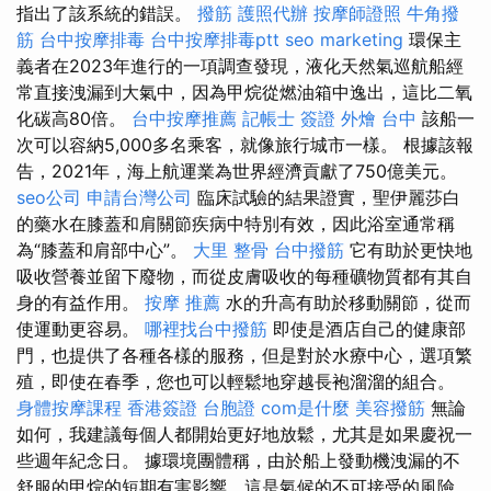
指出了該系統的錯誤。
撥筋
護照代辦
按摩師證照
牛角撥
筋
台中按摩排毒
台中按摩排毒ptt
seo marketing
環保主
義者在2023年進行的一項調查發現，液化天然氣巡航船經
常直接洩漏到大氣中，因為甲烷從燃油箱中逸出，這比二氧
化碳高80倍。
台中按摩推薦
記帳士 簽證
外燴 台中
該船一
次可以容納5,000多名乘客，就像旅行城市一樣。 根據該報
告，2021年，海上航運業為世界經濟貢獻了750億美元。
seo公司
申請台灣公司
臨床試驗的結果證實，聖伊麗莎白
的藥水在膝蓋和肩關節疾病中特別有效，因此浴室通常稱
為“膝蓋和肩部中心”。
大里 整骨
台中撥筋
它有助於更​​快地
吸收營養並留下廢物，而從皮膚吸收的每種礦物質都有其自
身的有益作用。
按摩 推薦
水的升高有助於移動關節，從而
使運動更容易。
哪裡找台中撥筋
即使是酒店自己的健康部
門，也提供了各種各樣的服務，但是對於水療中心，選項繁
殖，即使在春季，您也可以輕鬆地穿越長袍溜溜的組合。
身體按摩課程
香港簽證 台胞證
com是什麼
美容撥筋
無論
如何，我建議每個人都開始更好地放鬆，尤其是如果慶祝一
些週年紀念日。 據環境團體稱，由於船上發動機洩漏的不
舒服的甲烷的短期有害影響，這是氣候的不可接受的風險。