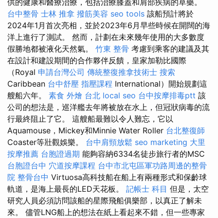
供的健康和醫療治療，包括治療膝蓋和肩部疾病的草藥。
台中整骨
士林 推拿
撥筋美容
seo tools
該船預計將於
2024年1月首次亮相，並於2023年6月早些時候在開闊的海
洋上進行了測試。 然而，計劃在未來幾年使用的大多數度
假勝地都被液化天然氣。
竹東 整骨
考慮到乘客的建議及其
在設計和建設期間的合作夥伴反饋，皇家加勒比國際
（Royal
申請台灣公司
傳統整復推拿技術士
搜索
Caribbean
台中舒壓
指壓課程
International）開始規劃這
艘船六年。
素食 外燴 台北
local seo
台中按摩排毒ptt
該
公司的想法是，巡洋艦去年將被放在水上，但冠狀病毒的流
行最終阻止了它。 這艘船最難以令人難忘，它以
Aquamouse，Mickey和Minnie Water Roller
台北整復師
Coaster等壯觀娛樂。
台中肩頸放鬆
seo marketing
大里
按摩推薦
台胞證過期
能夠容納6334名徒步旅行者的MSC
台胞證台中
穴道按摩課程
台中市北屯區軍功路周邊的整骨
院
整骨台中
Virtuosa高科技船在船上有兩種形式和保齡球
軌道，是海上最長的LED天花板。
記帳士 科目
但是，太空
研究人員必須訪問該船的星際飛船俱樂部，以真正了解未
來。 儘管LNG船上的想法在紙上看起來不錯，但一些專家