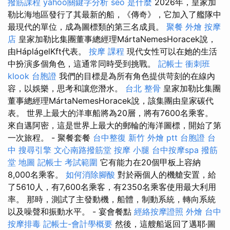
撥筋課程
yahoo關鍵字分析
seo 是什麼
2026年，皇家加
勒比海地區發行了其最新的船，《傳奇》，它加入了艦隊中
最現代的單位，成為圖標類的第三名成員。
聚餐 外燴
按摩
店
皇家加勒比集團董事總經理MártaNemesHoracek說，
由HáplágelKft代表。
按摩 課程
現代女性可以在她的生活
中扮演多個角色，這通常同時受到挑戰。
記帳士 衝刺班
klook 台胞證
我們的目標是為所有角色提供苛刻的在線內
容，以娛樂，思考和讓您潛水。
台北 整骨
皇家加勒比集團
董事總經理MártaNemesHoracek說，該集團由皇家碳代
表。 世界上最大的洋車船將為20層，將有7600名乘客。
來自邁阿密，這是世界上最大的郵輪的海洋圖標，開始了第
一次旅程。 - 聚餐套餐
台中整復
新竹 外燴 ptt
台胞證 台
中
搜尋引擎
文心南路撥筋堂
按摩 小腿
台中按摩spa
撥筋
堂 地圖
記帳士 考試範圍
它有能力在20個甲板上容納
8,000名乘客。
如何消除腳酸
對於兩個人的機艙安置，給
了5610人，有7,600名乘客，有2350名乘客使用最大利用
率。 那時，測試了主發動機，船體，制動系統，轉向系統
以及噪聲和振動水平。 - 宴會餐點
經絡按摩證照
外燴
台中
按摩排毒
記帳士-會計學概要
然後，這艘船返回了邁耶·圖