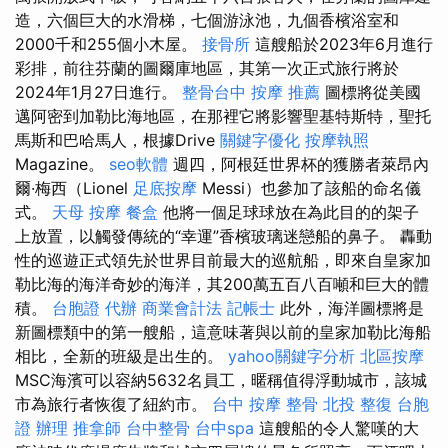
造，六個巨大的水滑梯，七個游泳池，九個香檳浴室和
2000千和255個小木屋。
接骨所
這艘船於2023年6月進行
彩排，前往芬蘭的圖爾庫地區，其第一次正式旅行將於
2024年1月27日進行。
整骨台中
按摩 推薦
圖標將從美國
邁阿密到加勒比海地區，在那裡它將影響聖基特斯特，聖托
馬斯和巴哈馬人，根據Drive
關鍵字優化
按摩執照
Magazine。
seo軟體
週四，阿根廷世界杯的獲勝者萊昂內
爾·梅西（Lionel
足底按摩
Messi）也參加了該船的命名儀
式。
天母 按摩
餐盒
他將一個足球球放在為此目的的架子
上放置，以觸發傳統的“幸運”香檳玻璃迷戀船的鼻子。 轟動
性的巡遊正式領先於世界目前最大的巡航船，即來自皇家加
勒比海的海洋奇妙的海洋，其200萬五百八百噸和巨大的體
積。
台胞證 代辦
商業會計法 記帳士
此外，海洋圖標將是
新圖標類中的第一艘船，這意味著與以前的皇家加勒比海船
相比，全新的班級是出生的。
yahoo關鍵字分析
北區按摩
MSC海濱可以容納5632名員工，暱稱值得浮動城市，該城
市為旅行者恢復了紐約市。
台中 按摩 整骨
北投 整復
台胞
證 辦理
推拿師
台中整骨
台中spa
這艘船的令人驚嘆的大