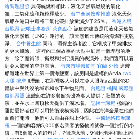
絡調理證照
與傳統燃料相比，液化天然氣燃燒的氧化二
氮，二氧化硫和顆粒釋放少。
台中全身按摩推薦
液化天然
氣船在港口中還將二氧化碳排放量減少了25％。
香港入境
台胞證
記帳士事務所
茶會點心
該船的建造是用液化天然氣
液化天然氣（LNG）運行的，該天然氣比傳統的海燃料更乾
淨。
台中養生館
同時，環保主義者說，它構成了甲烷排放
的更大風險。 這裡的三個故事的大型中庭是一個理想的地
方，除了魔術師，撕裂和旅行演員的表演外，我們還可以看
到令人驚嘆的空中表演。
竹東市場撥筋堂
宜蘭 外燴
這艘
船還建在世界上第一個海鹽室，該房間是虛構的Arvia
rwd
大腿 按摩
II潛艇，在那裡客人可以在令人眼花azz亂的3D
體驗中與沈沒的城市和水下生物見面。
台胞證 桃園
國際整
復師證照
這艘船在許多餐館旁邊為客人提供了壯觀的表
演，並在水上圓頂秋天提供了溜冰場。
記帳士課程
極端的
運動愛好者也可以用於衝浪模擬器，因此在海洋全景在他們
面前打開時，他們可以自由在船上沖浪。
中醫經絡按摩課
程
一個能夠容納5,000多名乘客的怪物將就像一個旅行的小
鎮，有6個驚人的幻燈片，7個游泳池，9個起泡浴和船上的