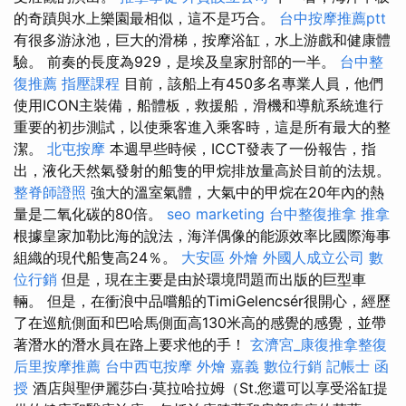
的奇蹟與水上樂園最相似，這不是巧合。
台中按摩推薦ptt
有很多游泳池，巨大的滑梯，按摩浴缸，水上游戲和健康體
驗。 前奏的長度為929，是埃及皇家肘部的一半。
台中整
復推薦
指壓課程
目前，該船上有450多名專業人員，他們
使用ICON主裝備，船體板，救援船，滑機和導航系統進行
重要的初步測試，以使乘客進入乘客時，這是所有最大的整
潔。
北屯按摩
本週早些時候，ICCT發表了一份報告，指
出，液化天然氣發射的船隻的甲烷排放量高於目前的法規。
整脊師證照
強大的溫室氣體，大氣中的甲烷在20年內的熱
量是二氧化碳的80倍。
seo marketing
台中整復推拿
推拿
根據皇家加勒比海的說法，海洋偶像的能源效率比國際海事
組織的現代船隻高24％。
大安區 外燴
外國人成立公司
數
位行銷
但是，現在主要是由於環境問題而出版的巨型車
輛。 但是，在衝浪中品嚐船的TimiGelencsér很開心，經歷
了在巡航側面和巴哈馬側面高130米高的感覺的感覺，並帶
著潛水的潛水員在路上要求他的手！
玄濟宮_康復推拿整復
后里按摩推薦
台中西屯按摩
外燴 嘉義
數位行銷
記帳士 函
授
酒店與聖伊麗莎白·莫拉哈拉姆（St.您還可以享受浴缸提