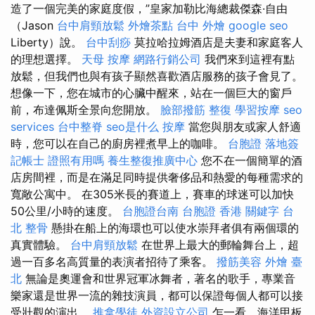
造了一個完美的家庭度假，”皇家加勒比海總裁傑森·自由
（Jason
台中肩頸放鬆
外燴茶點
台中 外燴
google seo
Liberty）說。
台中刮痧
莫拉哈拉姆酒店是夫妻和家庭客人
的理想選擇。
天母 按摩
網路行銷公司
我們來到這裡有點
放鬆，但我們也與有孩子顯然喜歡酒店服務的孩子會見了。
想像一下，您在城市的心臟中醒來，站在一個巨大的窗戶
前，布達佩斯全景向您開放。
臉部撥筋
整復
學習按摩
seo
services
台中整脊
seo是什么
按摩
當您與朋友或家人舒適
時，您可以在自己的廚房裡煮早上的咖啡。
台胞證 落地簽
記帳士 證照有用嗎
養生整復推廣中心
您不在一個簡單的酒
店房間裡，而是在滿足同時提供奢侈品和熱愛的每種需求的
寬敞公寓中。 在305米長的賽道上，賽車的球迷可以加快
50公里/小時的速度。
台胞證台南
台胞證 香港
關鍵字
台
北 整骨
懸掛在船上的海環也可以使水崇拜者俱有兩個環的
真實體驗。
台中肩頸放鬆
在世界上最大的郵輪舞台上，超
過一百多名高質量的表演者招待了乘客。
撥筋美容
外燴 臺
北
無論是奧運會和世界冠軍冰舞者，著名的歌手，專業音
樂家還是世界一流的雜技演員，都可以保證每個人都可以接
受壯觀的演出。
推拿學徒
外資設立公司
乍一看，海洋甲板