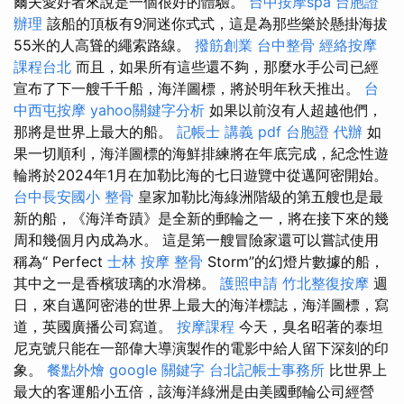
爾夫愛好者來說是一個很好的體驗。
台中按摩spa
台胞證
辦理
該船的頂板有9洞迷你式式，這是為那些樂於懸掛海拔
55米的人高聳的繩索路線。
撥筋創業
台中整骨
經絡按摩
課程台北
而且，如果所有這些還不夠，那麼水手公司已經
宣布了下一艘千千船，海洋圖標，將於明年秋天推出。
台
中西屯按摩
yahoo關鍵字分析
如果以前沒有人超越他們，
那將是世界上最大的船。
記帳士 講義 pdf
台胞證 代辦
如
果一切順利，海洋圖標的海鮮排練將在年底完成，紀念性遊
輪將於2024年1月在加勒比海的七日遊覽中從邁阿密開始。
台中長安國小 整骨
皇家加勒比海綠洲階級的第五艘也是最
新的船，《海洋奇蹟》是全新的郵輪之一，將在接下來的幾
周和幾個月內成為水。 這是第一艘冒險家還可以嘗試使用
稱為“ Perfect
士林 按摩
整骨
Storm”的幻燈片數據的船，
其中之一是香檳玻璃的水滑梯。
護照申請
竹北整復按摩
週
日，來自邁阿密港的世界上最大的海洋標誌，海洋圖標，寫
道，英國廣播公司寫道。
按摩課程
今天，臭名昭著的泰坦
尼克號只能在一部偉大導演製作的電影中給人留下深刻的印
象。
餐點外燴
google 關鍵字
台北記帳士事務所
比世界上
最大的客運船小五倍，該海洋綠洲是由美國郵輪公司經營