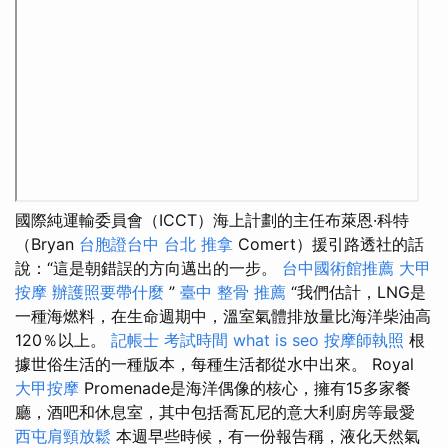
國際純運輸委員會（ICCT）海上計劃的主任布萊恩·科特
（Bryan
台胞證台中
台北 推拿
Comert）援引路透社的話
說：“這是朝錯誤的方向邁出的一步。
台中國術館推薦
大甲
按摩
辦護照要帶什麼
”
臺中 整骨 推薦
“我們估計，LNG是
一種海燃料，在生命週期中，溫室氣體排放量比海洋柴油高
120％以上。
記帳士 考試時間
what is seo
按摩師執照
根
據世俗生活的一種版本，每種生活都從水中出來。 Royal
大甲按摩
Promenade是海洋偶像的核心，擁有15多家餐
廳，酒吧和休息室，其中包括喬瓦尼的意大利廚房等最愛
西屯肩頸放鬆
本週早些時候，有一份報告稱，液化天然氣