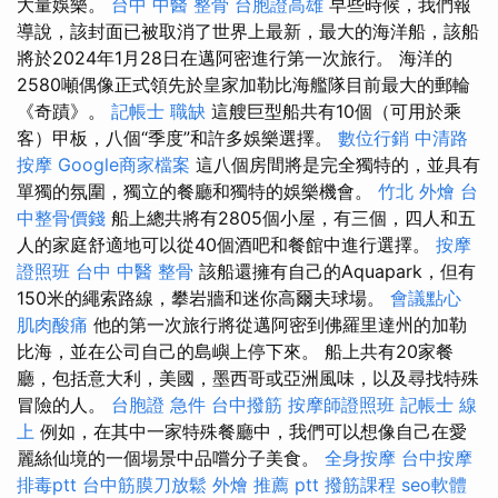
大量娛樂。
台中 中醫 整骨
台胞證高雄
早些時候，我們報
導說，該封面已被取消了世界上最新，最大的海洋船，該船
將於2024年1月28日在邁阿密進行第一次旅行。 海洋的
2580噸偶像正式領先於皇家加勒比海艦隊目前最大的郵輪
《奇蹟》。
記帳士 職缺
這艘巨型船共有10個（可用於乘
客）甲板，八個“季度”和許多娛樂選擇。
數位行銷
中清路
按摩
Google商家檔案
這八個房間將是完全獨特的，並具有
單獨的氛圍，獨立的餐廳和獨特的娛樂機會。
竹北 外燴
台
中整骨價錢
船上總共將有2805個小屋，有三個，四人和五
人的家庭舒適地可以從40個酒吧和餐館中進行選擇。
按摩
證照班
台中 中醫 整骨
該船還擁有自己的Aquapark，但有
150米的繩索路線，攀岩牆和迷你高爾夫球場。
會議點心
肌肉酸痛
他的第一次旅行將從邁阿密到佛羅里達州的加勒
比海，並在公司自己的島嶼上停下來。 船上共有20家餐
廳，包括意大利，美國，墨西哥或亞洲風味，以及尋找特殊
冒險的人。
台胞證 急件
台中撥筋
按摩師證照班
記帳士 線
上
例如，在其中一家特殊餐廳中，我們可以想像自己在愛
麗絲仙境的一個場景中品嚐分子美食。
全身按摩
台中按摩
排毒ptt
台中筋膜刀放鬆
外燴 推薦 ptt
撥筋課程
seo軟體