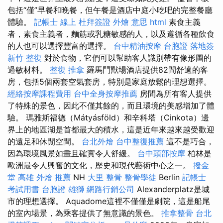
包括“僅”早餐和晚餐，但午餐是酒店中庭小吃吧的完整餐廳
體驗。
記帳士 線上
杜拜簽證
外燴 意思
html
素食主義
者，素食主義者，麵筋或乳糖敏感的人，以及遵循各種飲食
的人也可以選擇豐富的選擇。
台中精油按摩
台胞證 落地簽
新竹 整復
對於食物，它們可以幫助客人識別帶有像形圖的
過敏材料。
整復 推拿
羅馬鬥獸場酒店提供82間舒適的客
房，包括5個兩套空氣套房，特別是家庭放鬆的理想選擇。
經絡按摩課程費用
台中全身按摩推薦
房間為所有客人提供
了特殊的景色，因此不僅其餘的，而且環境的美感增加了體
驗。 瑪雅斯福德（Mátyásföld）和辛科塔（Cinkota）邊
界上的地區湖是首都最大的積水，這是近年來越來越受歡迎
的遠足和休閒空間。
台北外燴
台中整復推薦
這不是巧合，
因為環境風景如畫且確實令人舒緩。
台中頭部按摩
柏林是
歐洲最令人興奮的文化，歷史和現代藝術中心之一。
撥金
堂
高雄 外燴 推薦
NH
大里 整骨
整骨學徒
Berlin
記帳士
考試用書
台胞證 雄獅
網路行銷公司
Alexanderplatz是城
市的理想選擇。 Aquadome這裡不僅僅是劇院，這是船尾
的室內場景，為乘客提供了無意識的景色。
推拿整骨
台北