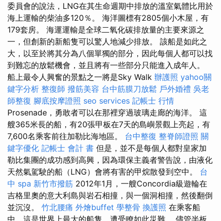
委員會的說法，LNG在其生命週期中排放的溫室氣體比用於
海上運輸的柴油多120％。 海洋圖標有2805個小木屋，有
179套房。 海運運輸是全球二氧化碳排放量的主要來源之
一，但創新的新船隻可以驚人地減少排放。 該船是如此之
大，以至於將其分為八個單獨的部分，因此每個人都可以找
到難忘的放鬆機會，並且將有一些部分只能進入成年人。
船上最令人興奮的景點之一將是Sky Walk
辦護照
yahoo關
鍵字分析
整復師
撥筋美容
台中筋膜刀放鬆
戶外婚禮
吳老
師整復
腳底按摩證照
seo services
記帳士 行情
Prosenade，勇敢者可以在那裡穿過玻璃走廊的海洋。 這
艘365米長的船，有20張甲板在7天的島嶼景觀上亮起，有
7,600名乘客前往加勒比海地區。
台中整復
整脊師證照
關
鍵字優化
記帳士 會計 書
但是，並不是每個人都對皇家加
勒比集團的成功感到高興，因為環保主義者警告說，由液化
天然氣駕駛的船（LNG）會將有害的甲烷散發到空中。
台
中 spa
新竹市撥筋
2012年1月，一艘Concordia級遊輪在
吉格里奧的意大利島與岩石相撞，與一個洞相撞，然後翻倒
並沉沒。
竹北腰痛
外燴buffet
學整骨
換護照
在乘客船
中，這是世界上最大的船隻，遭受瞭如此災難。 儘管半板