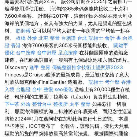
織需要現代船隻高24％。 該公司計劃在2035年之前推出一
艘淨使用淨使用船。 海洋的365米偶像能夠接收二十次和
7,600名乘客。 計劃在2017年，這個怪物必須站在澳大利亞
海岸的某個地方，並具有強大的力量，尤其是腸道的藍色燃
料。
筋師傅
它可以與平均大都市一年所需的平均值一起存
儲。
板橋 外燴
北屯 整骨
台胞證 台北
記帳士 會計 書
台胞
證 香港
海洋7600乘客的365米長圖標能夠接收。
關鍵字
優化
台中按摩
台中舒壓
足底按摩
在芬蘭圖爾庫的造船廠
建造，在巴哈馬註冊的一艘船有七個游泳池和六個幻燈片。
Discovery
逢甲 整骨
傳統整復推拿技術士證照班2023
Princess是Cruises艦隊的最新成員，最近被移交給了意大
利蒙法爾克酮的FinalCantieri造船廠。
記帳士 考什麼
香港
入境 台胞證
台中 整復
seo優化
遊輪上有20,000種生存植
物，匈牙利的主要園丁拉斯洛（László）負責野生動植物。
下午茶 外燴
整骨台中
整復所
太平 整骨
如果彩排一切順
利，那麼海洋圖標的海上排練將在年底完成，而紀念性巡遊
將於2024年1月在邁阿密在加勒比海進行七日遊覽。 本週
早些時候，ICCT發布了一份報告，該報告稱，液化天然氣
驅動的船隻的甲烷排放量高於當前法規。 根據國際純運輸