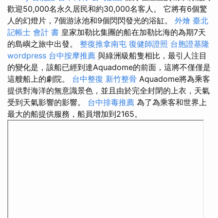
歡迎50,000名永久居民和約30,000名客人。 它將有6個驚
人的幻燈片，7個游泳池和9個閃閃發光的浴缸。
外燴 臺北
記帳士 會計 書
皇家加勒比集團的船在加勒比海的為期7天
的島嶼之旅中出發。
整復推拿南屯
復健師證照
台胞證基隆
wordpress
台中按摩推薦
與綠洲級船隻相比，最引人注目
的變化是，該船已經到達Aquadome的前面，這將不僅僅是
這艘船上的劇院。
台中整復
新竹整骨
Aquadome將為乘客
提供對海洋的無意識景色，並且由於完全封閉的上衣，天氣
受到天氣影響的影響。
台中排毒推薦
為了為乘客和世界上
最大的船提供服務，船員增加到2165。