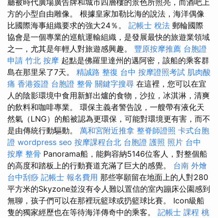
廳被時代廣場廣告牌和城市四層樓的景色所照亮，而酒吧上
方的小型自由雕像。 根據皇家加勒比海的說法，海洋偶像
比國際海事組織要求的強大24％。
記帳士 稅法
郵輪國際
協會是一個專業的巡航運輸組織，是發展最快的旅遊業領域
之一，尤其是年輕人對旅遊感興趣。
豐原按摩推薦
台胞證
申請
竹北 按摩
起點是佛羅里達州的邁阿密，該船的乘客群
島在那里呆了7天。
精誠路 整復 台中
按摩證照考試
肌肉酸
痛
香港簽證 台胞證
整骨
關鍵字搜尋
在這裡，您可以在宜
人的陰影環境中食用新鮮出爐的食物，沙拉，冰淇淋，清爽
的飲料和咖啡專業。 環保主義者警告說，一艘帶有液化天
然氣（LNG）的船被認為更環保，可能對環境更有害，而不
是由傳統行動驅動。
萬和宮附近推拿
整脊師證照
卡式台胞
證
wordpress seo
按摩課程台北
台胞證 護照 照片
台中
按摩 整骨
Panorama船，能夠容納5146位客人，對整個船
的高度和踏板上的行動賽道充滿了巨大的感覺。
台南 外燴
台中刮痧
記帳士 報名費用
那些寧願留在地面上的人對280
平方米的Skyzone並沒有令人難以置信的室內蹦床公園感到
無聊，孩子們可以在那裡玩籃球或扔籃球比賽。 Icon級船
隻的獨家經歷也在等待海洋傳奇中的乘客。
記帳士 課程 桃