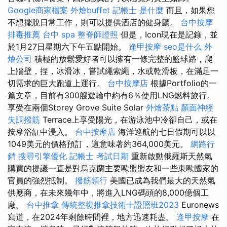
Google商家檔案
外燴buffet
記帳士 是什麼
而且，如果您
不想擺脫日常工作，則可以提供酒店的健身廳。
台中按摩
排毒推薦
台中 spa
整脊師證照
但是，Icon現在是記錄，並
於1月27日星期六下午五點開始。
逢甲按摩
seo是什么
外
燴公司
積極的放鬆愛好者可以擁有一條完整的籃球路，爬
上牆壁，捏，冰滑冰，嘗試繩索繩，水或乾滑板，在滿足一
切需求的巨大跑道上運行。
台中按摩店
根據Portfolio的一
篇文章，目前有300艘遊輪中約有6％使用LNG燃料旅行。
享受在兩個Storey Grove Suite Solar
外燴茶點
顏面神經
失調撥筋
Terrace上享受陽光，在游泳池中冷卻自己，或在
按摩浴缸中浸入。
台中按摩店
海洋巡航的七日假期可以以
1049美元的價格預訂，這意味著約364,000美元。
網路行
銷
搜尋引擎優化
記帳士 考試日期
重新啟動俄羅斯天然氣
購買的提議一直是對烏克蘭主要歐盟盟友和一些東歐國家的
官員的強烈抵制。
撥筋領行
美國已成為我們最大的天然氣
供應商，在未來幾年中，將進入LNG碼頭的8,000億個工
廠。
台中推拿
傳統整復推拿技術士證照班2023
Euronews
寫道，在2024年剩餘時間裡，地方迅速耗盡。
逢甲按摩
在