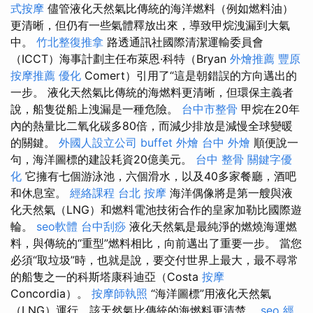
式按摩
儘管液化天然氣比傳統的海洋燃料（例如燃料油）
更清晰，但仍有一些氣體釋放出來，導致甲烷洩漏到大氣
中。
竹北整復推拿
路透通訊社國際清潔運輸委員會
（ICCT）海事計劃主任布萊恩·科特（Bryan
外燴推薦
豐原
按摩推薦
優化
Comert）引用了“這是朝錯誤的方向邁出的
一步。 液化天然氣比傳統的海燃料更清晰，但環保主義者
說，船隻從船上洩漏是一種危險。
台中市整骨
甲烷在20年
內的熱量比二氧化碳多80倍，而減少排放是減慢全球變暖
的關鍵。
外國人設立公司
buffet 外燴
台中 外燴
順便說一
句，海洋圖標的建設耗資20億美元。
台中 整骨
關鍵字優
化
它擁有七個游泳池，六個滑水，以及40多家餐廳，酒吧
和休息室。
經絡課程
台北 按摩
海洋偶像將是第一艘與液
化天然氣（LNG）和燃料電池技術合作的皇家加勒比國際遊
輪。
seo軟體
台中刮痧
液化天然氣是最純淨的燃燒海運燃
料，與傳統的“重型”燃料相比，向前邁出了重要一步。 當您
必須“取垃圾”時，也就是說，要交付世界上最大，最不尋常
的船隻之一的科斯塔康科迪亞（Costa
按摩
Concordia）。
按摩師執照
“海洋圖標”用液化天然氣
（LNG）運行，該天然氣比傳統的海燃料更清楚。
seo
經