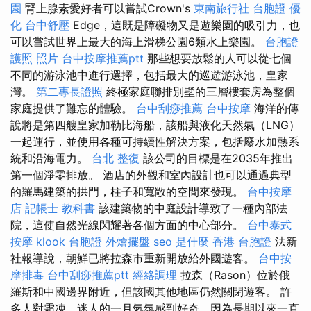
園
腎上腺素愛好者可以嘗試Crown's
東南旅行社 台胞證
優
化
台中舒壓
Edge，這既是障礙物又是遊樂園的吸引力，也
可以嘗試世界上最大的海上滑梯公園6類水上樂園。
台胞證
護照 照片
台中按摩推薦ptt
那些想要放鬆的人可以從七個
不同的游泳池中進行選擇，包括最大的巡遊游泳池，皇家
灣。
第二專長證照
終極家庭聯排別墅的三層樓套房為整個
家庭提供了難忘的體驗。
台中刮痧推薦
台中按摩
海洋的傳
說將是第四艘皇家加勒比海船，該船與液化天然氣（LNG）
一起運行，並使用各種可持續性解決方案，包括廢水加熱系
統和沿海電力。
台北 整復
該公司的目標是在2035年推出
第一個淨零排放。 酒店的外觀和室內設計也可以通過典型
的羅馬建築的拱門，柱子和寬敞的空間來發現。
台中按摩
店
記帳士 教科書
該建築物的中庭設計導致了一種內部法
院，這使自然光線閃耀著各個方面的中心部分。
台中泰式
按摩
klook 台胞證
外燴擺盤
seo 是什麼
香港 台胞證
法新
社報導說，朝鮮已將拉森市重新開放給外國遊客。
台中按
摩排毒
台中刮痧推薦ptt
經絡調理
拉森（Rason）位於俄
羅斯和中國邊界附近，但該國其他地區仍然關閉遊客。 許
多人對霜凍，迷人的一月氣氛感到好奇，因為長期以來一直