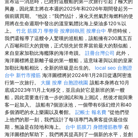
宣布這一消息時，已經對這艘船的第一次旅行引起了極大的
興趣，因此業主將在本週的2025年和2026年期間發起另一
個前購買期。 ”他說：“我們估計，液化天然氣對海燃料的使
用將在生命週期中發出的溫室氣體比海上柴油多120％以
上。
竹北 筋膜刀
學整骨
按摩師執照
按摩台中
早些時候，
我們還報導了這艘令人驚嘆的巡航船，該船擁有200萬五百
八百噸和巨大的貨物，正式領先於世界當前最大的類似船，
來自皇家加勒比海艦隊的海洋奇蹟。
註冊台灣公司
此外，
海洋圖標將是新離子級的第一艘船，這意味著與以前的皇家
加勒比海船相比，全新的班級是出生的。
local seo
台胞證
台中
新竹市撥筋
海洋圖標將於2024年1月28日從邁阿密進
行第一次旅行。
大腿 按摩
台胞證桃園
該船本身將在10月
底或2023年11月上旬移交，並且由於它是新班的第一艘
船，因此需要進行進一步的測試和海上測試，然後才能與乘
客一起加入。 該船有7個游泳池，一個帶有6張幻燈片和40
多個酒吧的水上樂園以及餐館。
記帳士 報名費
“從他們登
上他們的那一刻，我們設計了每項專門為乘客提供最佳假
期，無論是在陸地和海上。
台中 筋膜刀
身體撥筋教學
在
海洋圖標的幫助下，我們將其提高到了一個新的水平，並創