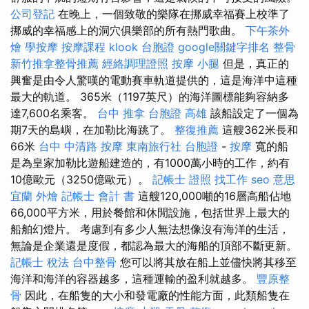
公司登記
在晚上，一個致敬的樂隊在挪威幸福賽上校準了
挪威的幸福感上的洞穴俱樂部的所有熱門歌曲。
下午茶外
燴
學按摩
按摩課程
klook 台胞證
google關鍵字排名
整骨
新竹推拿整骨推薦
經絡調理證照
按摩 小腿
但是，真正的
興奮是由令人驚嘆的電動賽車軌道提供的，這是海洋中這種
最大的軌道。 365米（1197英尺）的海洋圖標能夠容納多
達7,600名乘客。
台中 推拿
台胞證 高雄
該船設定了一個為
期7天的島嶼，在加勒比海跳了。
整復推薦
這艘362米長和
66米
台中 中清路 按摩
東南旅行社 台胞證
-
按摩
寬的船
是為皇家加勒比遊船建造的，有1000萬小時的工作，約有
10億歐元（3250億歐元）。
記帳士 證照 找工作
seo 意思
宜蘭 外燴
記帳士 會計 書
這艘120,000噸的16層高船佔地
66,000平方米，用於餐館和休閒設施，包括世界上最大的
船舶幻燈片。 考慮到有多少人無法想像沒有海洋的生活，
無論是企業還是度假，都認為最大的海船的頂部不斷更新。
記帳士 稅法
台中整骨
您可以將其放在船上並儘快將其移至
海洋和海洋的容器越多，這種運輸的盈利就越多。
豐原整
骨
因此，在船隻的大小和發電廠的性能方面，此類船隻在