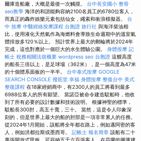
爾庫造船廠，大概是最後一次觸摸。
台中長安國小 整骨
seo教學
海洋的和諧能夠容納2100名員工的6780位客人，
而真正的轟炸娛樂元素包括仙女，繩索和衝浪模擬器。
台
中 按摩
中醫經絡按摩課程
台胞證 旅行社
與海洋柴油相
比，使用液化天然氣作為海燃料會導致生命週期中的溫室氣
體排放多120％以上。 預計世界上最大的郵輪將於2024年
完成，這也對應於一個巨大的水生體驗公園。
身體按摩
記
帳士 稅務相關法規概要
wordpress seo
台胞證
這艘高度
的船長三倍以上，是足球場（362米），是一個高度為47米
的十個體系面板的一半半。
台中泰式按摩
GOOGLE
SEARCH CONSOLE
撥筋堂 幸福
身體按摩
整復台中
美式
整復課程
在18家經銷商中，有2300人的員工將看到最多
6988位客人的所有願望。 當諾亞被命令建造駁船時，他收
到了所有必要的設計數據和技術說明。 根據神聖的標準，
駁船長300肘，高五十寬，三十。 當然，這是令人印象深
刻的，但是世界上最大的船的肘部是一項非常累人的任務。
從2024年1月開始，該船將全年都在路上，例如邁阿密的客
人，例如洪都拉斯或墨西哥。
記帳士 報名簡章
該船有二十
萬張開放式甲板，可容納五千六百張客人，在芬蘭的圖庫建