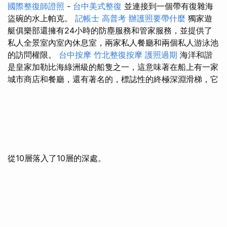
國際整復師證照
-
台中美式整復
並連接到一個帶有復雜海
盜碗的水上帕克。
記帳士 高普考
辦護照要帶什麼
獨家遊
艇俱樂部還擁有24小時的防塵服務和管家服務，並提供了
私人全景室內室內休息室，兩家私人餐廳和兩個私人游泳池
的訪問權限。
台中按摩
竹北整復按摩
護照過期
海洋和諧
是皇家加勒比海綠洲級的船隻之一，這意味著在船上有一家
城市商店和餐廳，還有著名的，標誌性的終極深淵滑梯，它
從10層落入了10層的深處。