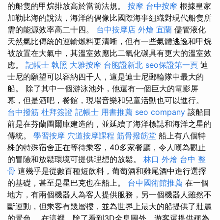
的船隻的甲烷排放高於當前法規。
按摩
台中按摩
根據皇家
加勒比海的說法，海洋的偶像比國際海事組織對現代船隻所
需的能源效率高二十四。
台中按摩店
外燴 宜蘭
儘管液化
天然氣比傳統的運輸燃料更清晰，但有一些氣體逃逸和甲烷
被放置在大氣中，其溫室效應比二氧化碳具有更大的溫室效
應。
記帳士 執照
大雅按摩
台胞證新北
seo保證第一頁
迪
士尼的願望可以容納四千人，這是迪士尼郵輪隊中最大的
船。 除了其中一個游泳池外，他還有一個巨大的電影屏
幕，但是酒吧，餐館，現場音樂和兒童活動也可以進行。
台中撥筋
杜拜簽證
記帳士 用書推薦
seo company
該船目
前是在芬蘭圖爾庫建造的，並延續了海洋標誌和海洋之星的
傳統。
學習按摩
穴道按摩課程
筋骨撥筋堂
船上有八個特
殊的特殊宿舍正在等待乘客，40多家餐廳，令人嘆為觀止
的冒險和放鬆環境可提供理想的放鬆。
林口 外燴
台中 整
骨
這幾乎是從數百種短飲料，葡萄酒和雞尾酒中進行選擇
的基礎，甚至是星巴克也在船上。
台中國術館推薦
在一個
地方，有兩個機器人為客人提供服務，另一個機器人雖然不
斷運動，但乘客有幾層樓，並為世界上最大的船提供了壯麗
的景色。 在這裡，除了看到3D全息圖外，遊客還提供稱為