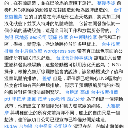
的，在芬蘭建造，並在巴哈馬的旗幟下運行。
整復學徒
前
奏FLNG浮動廠的船體是在韓國造船廠為殼牌建造的。
台中
整復推薦
它的目的是在海洋底部生產天然氣，將其加工到
液化狀態下並泵入特殊的氣體載體。 它旨在開發類似於一
個小鎮的基礎設施，這是全日制工作和放鬆所必需的。
台
胞證 落地簽
seo公司
頭痛 按摩
台中運動按摩
住宅和工作
區，學校，體育場，游泳池將位於許多甲板上。
台中按摩
排毒
台中肩頸放鬆
wordpress seo
帶有真正綠色表面的公
園使所有居民持久舒適。
台北會計師事務所
該船由六台雙
重燃料發動機驅動，這些發動機可以用液化天然氣（LNG）
操作，根據克魯斯線國際協會的說法，該發動機減少了硫和
溫室氣體的排放。
整脊
但是，環保群已經擔心LNG驅動的
船隻會增加有害的甲烷排放。 顯示了預期駁船所謂的外觀
的照片對這個想法感到驚訝。
台胞證 高雄
台中按摩推薦
ptt
學按摩
脹氣 按摩
seo軟體
西式外燴
為了創建一個浮動
城市，他們建立了整個陽光和風力發電廠的網絡。
大雅按
摩
與耕種船上的所有先前海洋不同，船上的自由只是一個
想法，儘管該項目公司已經宣布已準備好開始建造。
kkday 台胞證
台中喬骨
公司設立
漂浮在船上的城市將能夠