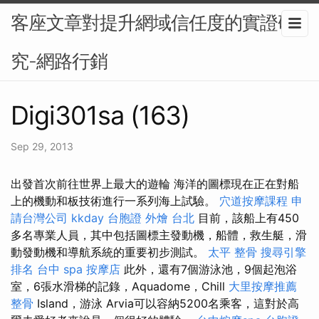
客座文章對提升網域信任度的實證研
究-網路行銷
Digi301sa (163)
Sep 29, 2013
出發首次前往世界上最大的遊輪 海洋的圖標現在正在對船
上的機動和板技術進行一系列海上試驗。
穴道按摩課程
申
請台灣公司
kkday 台胞證
外燴 台北
目前，該船上有450
多名專業人員，其中包括圖標主發動機，船體，救生艇，滑
動發動機和導航系統的重要初步測試。
太平 整骨
搜尋引擎
排名
台中 spa
按摩店
此外，還有7個游泳池，9個起泡浴
室，6張水滑梯的記錄，Aquadome，Chill
大里按摩推薦
整骨
Island，游泳 Arvia可以容納5200名乘客，這對於高