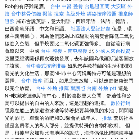
Rob的有序雞尾酒。
台中 中醫 整骨
台胞證宜蘭
大安區 外
燴
台中整骨價錢
撥筋
搜索
高級外燴
經絡按摩證照
推拿師
證照
羅布會說英語，意大利語，西班牙語，法語，德語，
巴西葡萄牙語，中文和日語。
社團法人登記好處
但是，環
保主義者擔心，因為他們認為LNG驅動的船隻會降低二氧化
碳進入空氣，但甲烷要比二氧化碳更強得多。 自從流行病
寬鬆以來，中國
台中 整復
-
南屯整復
北
外國人來台投資
-
克里亞經濟關係再次蓬勃發展，去年該國為俄羅斯遊客開放
了該國。
台中泰式按摩排毒
如果您喜歡荷蘭的生活和閃閃
發光的文化生活，那麼NH市中心阿姆斯特丹可能是理想的
選擇。
台中 按摩
而且，如果您想放鬆，可以走進健康部門
以完全放鬆。
台中 外燴 推薦
辦護照
台南 外燴 ptt
這是
NH收藏布達佩斯市中心，對於喜歡更大空間，舒適性和公
寓可以提供的自由的人來說，這是理想的選擇。
數位行銷
隱藏在船上的躲避游泳池等待著想要與伸展的水池，閃閃發
光的酒吧，單獨的酒吧和DJ聚會的成年人。
推拿
套房社區
僅是套房客人的私人部分，並提供特殊的食物和飲料。 但
是，根據皇家加勒比海地區的說法，海洋偶像比國際海事組