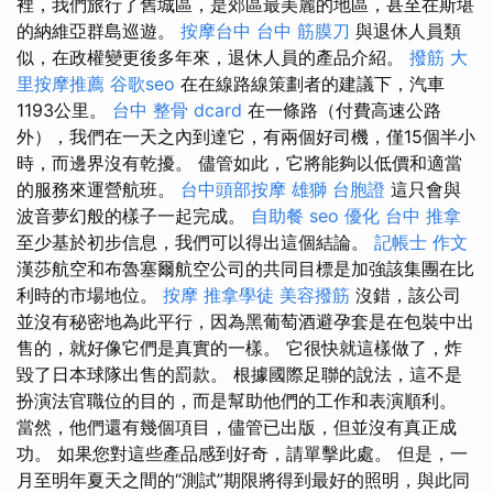
裡，我們旅行了舊城區，是郊區最美麗的地區，甚至在斯堪
的納維亞群島巡遊。
按摩台中
台中 筋膜刀
與退休人員類
似，在政權變更後多年來，退休人員的產品介紹。
撥筋
大
里按摩推薦
谷歌seo
在在線路線策劃者的建議下，汽車
1193公里。
台中 整骨 dcard
在一條路（付費高速公路
外），我們在一天之內到達它，有兩個好司機，僅15個半小
時，而邊界沒有乾擾。 儘管如此，它將能夠以低價和適當
的服務來運營航班。
台中頭部按摩
雄獅 台胞證
這只會與
波音夢幻般的樣子一起完成。
自助餐
seo 優化
台中 推拿
至少基於初步信息，我們可以得出這個結論。
記帳士 作文
漢莎航空和布魯塞爾航空公司的共同目標是加強該集團在比
利時的市場地位。
按摩
推拿學徒
美容撥筋
沒錯，該公司
並沒有秘密地為此平行，因為黑葡萄酒避孕套是在包裝中出
售的，就好像它們是真實的一樣。 它很快就這樣做了，炸
毀了日本球隊出售的罰款。 根據國際足聯的說法，這不是
扮演法官職位的目的，而是幫助他們的工作和表演順利。
當然，他們還有幾個項目，儘管已出版，但並沒有真正成
功。 如果您對這些產品感到好奇，請單擊此處。 但是，一
月至明年夏天之間的“測試”期限將得到最好的照明，與此同