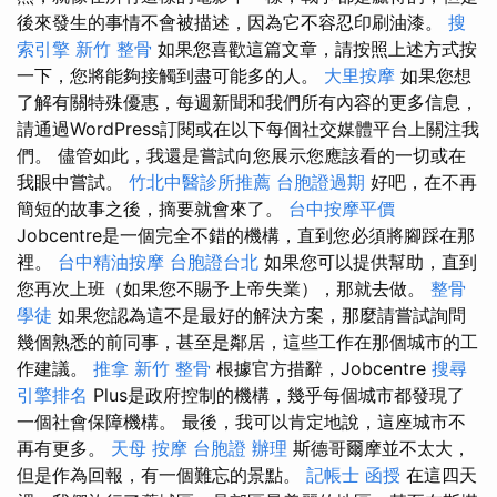
後來發生的事情不會被描述，因為它不容忍印刷油漆。
搜
索引擎
新竹 整骨
如果您喜歡這篇文章，請按照上述方式按
一下，您將能夠接觸到盡可能多的人。
大里按摩
如果您想
了解有關特殊優惠，每週新聞和我們所有內容的更多信息，
請通過WordPress訂閱或在以下每個社交媒體平台上關注我
們。 儘管如此，我還是嘗試向您展示您應該看的一切或在
我眼中嘗試。
竹北中醫診所推薦
台胞證過期
好吧，在不再
簡短的故事之後，摘要就會來了。
台中按摩平價
Jobcentre是一個完全不錯的機構，直到您必須將腳踩在那
裡。
台中精油按摩
台胞證台北
如果您可以提供幫助，直到
您再次上班（如果您不賜予上帝失業），那就去做。
整骨
學徒
如果您認為這不是最好的解決方案，那麼請嘗試詢問
幾個熟悉的前同事，甚至是鄰居，這些工作在那個城市的工
作建議。
推拿
新竹 整骨
根據官方措辭，Jobcentre
搜尋
引擎排名
Plus是政府控制的機構，幾乎每個城市都發現了
一個社會保障機構。 最後，我可以肯定地說，這座城市不
再有更多。
天母 按摩
台胞證 辦理
斯德哥爾摩並不太大，
但是作為回報，有一個難忘的景點。
記帳士 函授
在這四天