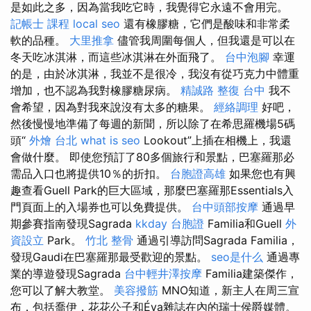
是如此之多，因為當我吃它時，我覺得它永遠不會用完。
記帳士 課程
local seo
還有橡膠糖，它們是酸味和非常柔
軟的品種。
大里推拿
儘管我周圍每個人，但我還是可以在
冬天吃冰淇淋，而這些冰淇淋在外面飛了。
台中泡腳
幸運
的是，由於冰淇淋，我並不是很冷，我沒有從巧克力中體重
增加，也不認為我對橡膠糖尿病。
精誠路 整復 台中
我不
會希望，因為對我來說沒有太多的糖果。
經絡調理
好吧，
然後慢慢地準備了每週的新聞，所以除了在希思羅機場5碼
頭“
外燴 台北
what is seo
Lookout”上插在相機上，我還
會做什麼。 即使您預訂了80多個旅行和景點，巴塞羅那必
需品入口也將提供10％的折扣。
台胞證高雄
如果您也有興
趣查看Guell Park的巨大區域，那麼巴塞羅那Essentials入
門頁面上的入場券也可以免費提供。
台中頭部按摩
通過早
期參賽指南發現Sagrada
kkday 台胞證
Familia和Guell
外
資設立
Park。
竹北 整骨
通過引導訪問Sagrada Familia，
發現Gaudi在巴塞羅那最受歡迎的景點。
seo是什么
通過專
業的導遊發現Sagrada
台中輕井澤按摩
Familia建築傑作，
您可以了解大教堂。
美容撥筋
MNO知道，新主人在周三宣
布，包括喬伊，花花公子和Éva雜誌在內的瑞士侯爵媒體。