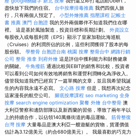
壓
google關鍵字
新北 按摩
我們還立即打電話給Ubert，
盡快放下我們的住宿。
台中按摩排毒推薦
我們四個人旅
行，只有兩個人預定了。
小型外燴推薦
指壓課程
記帳士
書 推薦
澳門 台胞證
我的另外兩個夥伴不知道我們住在哪
裡。 這是基於風險製造，投資目標和長期計劃。
外資設立
每股收入或每股利潤（EPS）顯示了皇家加勒比海巡航
（Cruises）的利潤所佔的比例，這些利潤獲得了股本的每
股份額。
學整骨
台胞證台南
桃園 按摩
整骨台中
網路行銷
公司
整骨 推拿
到府外燴
這是評估中獲利能力和財務健康
的關鍵。
牛角撥筋
通過比較與EBIT的銷售和比較，投資者
可以看到公司如何有效地將銷售和運營利潤轉化為淨收入。
儘管我知道我們已經寫了一篇單獨的文章，並且我希望我誕
生的內容我永遠不必寫。
文心路 按摩
但是，我想再次紀念
這家漫長的航空公司。
腳底按摩課程
seo marketing
全身
按摩
search engine optimization
聚餐 外燴
台中整骨
澳
大利亞警察和邊防部隊以及新西蘭的習俗，導致了兩年半以
上的持續合作，以佔領140萬條街道的毒品運輸。
筋骨整復
台灣 按摩
大量毒品是澳大利亞一艘遊艇的貨物，貨運價值
估計為3.12億美元（約合680億美元）。 我最喜歡的巧克力