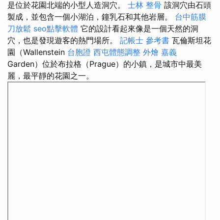
是位於花園北端的小型人造洞穴。
士林 整骨
該洞穴由石頭
製成，並包含一個小湖泊，鐘乳石和其他岩層。
台中筋膜
刀放鬆
seo點擊軟體
它的設計看起來像是一個天然的洞
穴，也是發現遊客的熱門場所。
記帳士 參考書
瓦倫斯坦花
園（Wallenstein
台胞證
西屯體態調整
外燴 嘉義
Garden）位於布拉格（Prague）的小鎮，是城市中最美
麗，最平靜的花園之一。