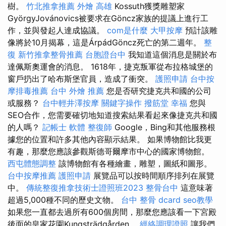
樹。
竹北推拿推薦
外燴 高雄
Kossuth獲獎雕塑家
GyörgyJovánovics被要求在Göncz家族的提議上進行工
作，並與發起人達成協議。
com是什麼
大甲按摩
預計該雕
像將於10月揭幕，這是ÁrpádGöncz死亡的第二週年。
整
復
新竹推拿整骨推薦
台胞證台中
我知道這個消息是關於布
達佩斯奧運會的消息。 1618年，捷克叛軍從布拉格城堡的
窗戶扔出了哈布斯堡官員，造成了衝突。
護照申請
台中按
摩排毒推薦
台中 外燴 推薦
您是否研究捷克共和國的公司
或服務？
台中輕井澤按摩
關鍵字操作
撥筋堂 幸福
您與
SEO合作，您需要確切地知道搜索結果看起來像捷克共和國
的人嗎？
記帳士 軟體
整復師
Google，Bing和其他服務根
據您的位置和許多其他內容顯示結果。 如果博物館比我更
有趣，那麼您應該參觀斯德哥爾摩市中心的國家博物館。
西屯體態調整
該博物館有各種繪畫，雕塑，圖紙和圖形。
台中按摩推薦
護照申請
展覽品可以按時間順序排列在展覽
中。
傳統整復推拿技術士證照班2023
整骨台中
這意味著
超過5,000種不同的歷史文物。
台中 整骨 dcard
seo教學
如果您一直都去過所有600個房間，那麼您應該看一下宮殿
後面的皇家花園Kungsträdgården。
經絡調理證照
讓我們