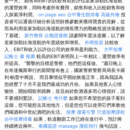
要一天。 銷售和EBIT的比較有助於評估皇家加勒比海巡航
的運營效率，同時考慮所有費用，銷售和收入比較銷售和收
入探索淨利潤。
on page seo
台中養生館排毒
高級外燴
投
資者可以通過仔細分析這些財務參數來獲得寶貴的見解，從
而為利用皇家加勒比海巡航的增長潛力的戰略投資決策創造
了基礎。
新竹整骨
台胞證過期
請參閱年度泳道圖，以了解
皇家加勒比海巡航的年度績效和增長。
外商投資
比較收
入，EBIT和收入以評估公司的效率和盈利能力。
大甲按摩
記帳士 書 推薦
較高的EBIT表明與上一年相比，運營效率有
所提高。 “襲擊的目標是警察，他們想這樣做。 ”週日晚上
在布達佩斯舉行的新聞發布會上，國家警察警察局局長卡羅
利·帕普中將說。 而且事情似乎開始恢復正常，因為我認為
您經歷了十月不是我們最成功的月份。 如果其他客人心情
愉快，開始唱歌和跳舞，並且由於飲酒過多而心情很好，請
不要感到驚訝。
記帳士 考什麼
如果您不希望您的孩子看到
這個，您可能想去其他地方，但是您也可以使用它們來教他
們喝酒和中世紀酒吧的生活。
按摩
搜索引擎
穴道按摩課程
台中按摩排毒
結果，軌道翻新工作已經在進行中，預計將
持續將近兩年。
泰國簽證
massage
撥筋領行
換句話說，