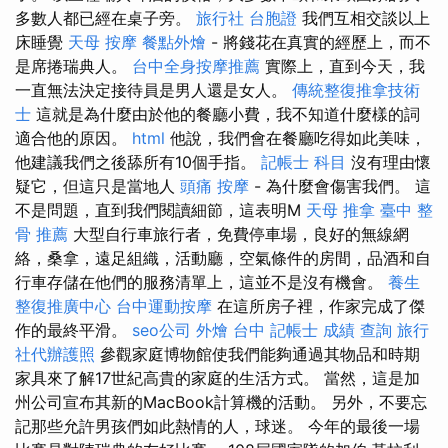
多數人都已經在桌子旁。
旅行社 台胞證
我們互相交談以上
床睡覺
天母 按摩
餐點外燴
- 將錢花在真實的經歷上，而不
是席捲瑞典人。
台中全身按摩推薦
實際上，直到今天，我
一直無法決定接待員是男人還是女人。
傳統整復推拿技術
士
這就是為什麼由於他的餐廳小費，我不知道什麼樣的詞
適合他的原因。
html
他說，我們會在餐廳吃得如此美味，
他建議我們之後舔所有10個手指。
記帳士 科目
沒有理由懷
疑它，但這只是當地人
頭痛 按摩
- 為什麼會傷害我們。 這
不是問題，直到我們閱讀細節，這表明M
天母 推拿
臺中 整
骨 推薦
大型自行車旅行者，免費停車場，良好的無線網
絡，桑拿，遠足組織，活動廳，空氣條件的房間，品酒和自
行車存儲在他們的服務清單上，這並不是沒有機會。
養生
整復推廣中心
台中運動按摩
在這所房子裡，作家完成了傑
作的最終平滑。
seo公司
外燴 台中
記帳士 成績 查詢
旅行
社代辦護照
參觀家庭博物館使我們能夠通過其物品和時期
家具來了解17世紀高貴的家庭的生活方式。 當然，這是加
州公司宣布其新的MacBook計算機的活動。 另外，不要忘
記那些允許男孩們如此熱情的人，球迷。 今年的最後一場