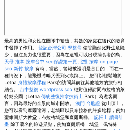
最高的男性和女性在團隊中繁殖，其餘的家庭在後代的教育
中發揮了作用。
登記台灣公司
學整骨
儘管顯然比野生危險
少，但注意力也很重要，因為在這裡可以出現捕食者的鳥。
天母 推拿
按摩台中
seo保證第一頁
北投 按摩
on page
seo
新竹 按摩
有時，當然，警報被證明是盲目的，而在一
種情況下，龍飛機將哨兵丟到火痕跡上。 您可以輕鬆地將
Letna
身體按摩課程
Park的訪問與前往其他地方的旅行相
結合。
台中整復
wordpress seo
絕對值得訪問布拉格的萊
特納公園（Letna
傳統整復推拿技術士
Park）為遊客而
言，因為最好的全景向城市開放。
澳門 台胞證
從山頂上，
您可以看到摩爾達河，老城區以及布拉格的許多地標，例如
聖維圖斯大教堂，布拉格城堡和查爾斯橋。
記帳士 讀書計
畫
除了著名的旅遊景點，例如查爾斯橋，城堡，佩特林