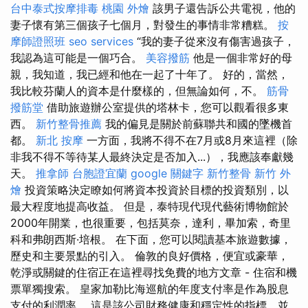
台中泰式按摩排毒
桃園 外燴
該男子還告訴公共電視，他的
妻子懷有第三個孩子七個月，對發生的事情非常糟糕。
按
摩師證照班
seo services
“我的妻子從來沒有傷害過孩子，
我認為這可能是一個巧合。
美容撥筋
他是一個非常好的母
親，我知道，我已經和他在一起了十年了。 好的，當然，
我比較芬蘭人的資本是什麼樣的，但無論如何，不​​。
筋骨
撥筋堂
借助旅遊辦公室提供的塔林卡，您可以觀看很多東
西。
新竹整骨推薦
我的偏見是關於前蘇聯共和國的墜機首
都。
新北 按摩
一方面，我將不得不在7月或8月來這裡（除
非我不得不等待某人最終決定是否加入...），我應該奉獻幾
天。
推拿師
台胞證宜蘭
google 關鍵字
新竹整骨
新竹 外
燴
投資策略決定瞭如何將資本投資於目標的投資類別，以
最大程度地提高收益。 但是，泰特現代現代藝術博物館於
2000年開業，也很重要，包括莫奈，達利，畢加索，奇里
科和弗朗西斯·培根。 在下面，您可以閱讀基本旅遊數據，
歷史和主要景點的引入。 倫敦的良好價格，便宜或豪華，
乾淨或關鍵的住宿正在這裡尋找免費的地方文章 - 住宿和機
票單獨搜索。 皇家加勒比海巡航的年度支付率是作為股息
支付的利潤率。 這是該公司財務健康和穩定性的指標，並