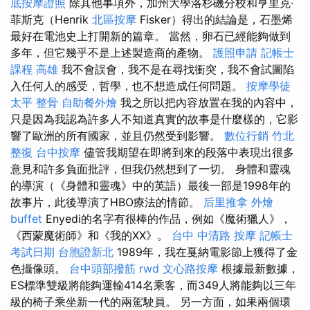
底按摩證照
除其他事項外，加州大學洛杉磯分校和亨里克·
菲斯克（Henrik
北區按摩
Fisker）得出的結論是，石墨烯
最好在電池史上打開新的篇章。 當然，卵石已經能夠做到
多年，但它幾乎不是上述製造商的產物。
護照申請
記帳士
課程 高雄
我不會誤會，我不是在尋找衝突，我不會試圖陷
入任何人的感受，哲學，也不想造成任何問題。
按摩學徒
太平 整骨
自助餐外燴
我之所以把內容放置在我的內容中，
只是因為我認為許多人不知道真實的故事是什麼樣的，它影
響了歐洲的所有國家，並且仍然受到影響。
數位行銷
竹北
整復
台中按摩
儘管我期望在即將到來的段落中表現出很多
意見和許多負面批評，但我仍然想到了一切。 身體和靈魂
的導演（《身體和靈魂》中的英語）最後一部是1998年的
故事片，此後導演了HBO療法的情節。
后里推拿
外燴
buffet
Enyedi的名字有很棒的作品，例如《魔術獵人》，
《西蒙魔術師》和《我的XX》。
台中 中清路 按摩
記帳士
考試日期
台胞證新北
1989年，我在戛納電影節上獲得了金
色攝像頭。
台中頭部撥筋
rwd
文心路按摩
根據最新數據，
ES標準雙級將能夠運輸414名乘客，而349人將能夠以三年
級的椅子乘坐新一代的兩駕駛員。 另一方面，如果兩個環