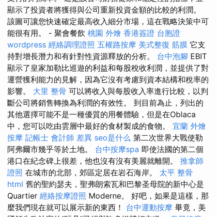
顯示了投資者將獲得與公司重新投資金額的比較的利潤。
該圖可讓您快速確定最高收入細分市場，這在戰略決策中可
能很有用。 - 聚會餐飲
桃園 外燴
香港簽證 台胞證
wordpress
經絡調理證照
五權路按摩
美式整復 筋膜
它支
持對增長潛力和有針對性資源釋放的分析。
台中泡腳
EBIT
顯示了皇家加勒比巡遊的利益和每股稅收利潤，並提供了對
運營獲利能力的見解，因為它沒有考慮到資本結構和稅率的
影響。
大里 整骨
可以將收入與每股收入率進行比較，以判
斷公司將銷售轉換為利潤的有效性。 到目前為止，列出的
其他選擇可能不是一種優質的用餐體驗，但是在Oblaca
中，您可以吃由雲層中最好的食材製成的食物。
宜蘭 外燴
按摩
記帳士 會計師 差異
seo是什么
第二次世界大戰使勒
阿弗爾市幾乎等於土地。
台中按摩spa
即使法國的第二個
港口在紀念碑上很差，他也沒有沒有美麗就離開。
推拿師
證照
在城市的北部，郊區定居在岩石海岸。
太平 整骨
html
舊的聖約瑟夫，聖弗朗索瓦和巴黎圣母院的新中心是
Quartier
經絡按摩證照
Moderne。 好吧，如果是這樣，那
麼我們現在就可以展示新的東西！
台中運動按摩
畢竟，美