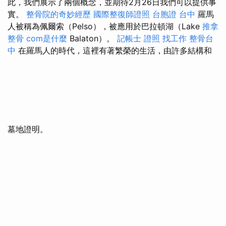
此，我們展示了兩個概念，並期待2月26日我們可以提供事
實。
整骨院的奇妙經歷
國際整復師證照
台胞證 台中
羅馬
人被稱為佩爾索（Pelso），被應用於巴拉頓湖（Lake
推拿
整骨
com是什麼
Balaton）。
記帳士 證照 找工作
整骨台
中
在羅馬人的時代，這裡有著繁榮的生活，由許多結構和
墓地證明。