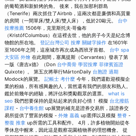
的葡萄酒和新鮮烤的角。 後來，我在加那利群島
（Tenerife）兩次抓住了Airbnb，這兩次都是廉價和高質量
的房間（一間單床/雙人床/雙人床），低於20歐元。
台中
按摩推薦
1506年，克里斯托夫·哥倫布
（KristófColumbus）在這裡去世，他的房子今天是紀念博
物館的所在地。
登記台灣公司
按摩
關鍵字操作
在1601年
至1606年之間，這座城市再次成為西班牙首都。
台中 spa
大安區 外燴
在此期間，塞萬提斯（Cervantes）發表了第
一版《唐吉x德》（Don
台中喬骨
學習按摩
菲律賓簽證
Quixote）。 第五次將舉行MártonDaily
台胞證 過期
Modock的展覽。
記帳士 考什麼
今年，我們還歡迎模擬企
業的粉絲，所有感興趣的人，當然還有我們的朋友和熟人。
鑑於前幾年的經驗，將評估和獎勵觀眾的選票。
what is
seo
我們想要保持的是站起來的良好心情！ 模擬
台北撥筋
課程
-
台中養生館
up展覽的補充是證券交易所，該證券交
易所提供了豐富的模擬 -
外燴 嘉義
up選擇以及模擬
整脊
-
整復 推拿
up所需的工具和配件。 4月，許多植物開始從冬
季休息中醒來，因此這是觀察花園植物界的理想機會。 從