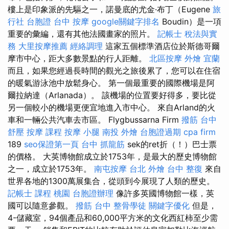
樓上是印象派的先驅之一，諾曼底的尤金·布丁（Eugene
旅
行社 台胞證
台中 按摩
google關鍵字排名
Boudin）是一項
重要的彙編，還有其他法國畫家的照片。
記帳士 稅法與實
務
大里按摩推薦
經絡調理
這家五個標準酒店位於斯德哥爾
摩市中心，距大多數景點的行人距離。
北區按摩
外燴 宜蘭
而且，如果您經過長時間的觀光之旅後累了，您可以在住宿
的暖氣游泳池中放鬆身心。 第一個最重要的國際機場是阿
爾拉納達（Arlanada）。 該機場的位置要好得多，要比從
另一個較小的機場更便宜地進入市中心。 來自Arland的火
車和一輛公共汽車去市區。 Flygbussarna Firm
撥筋
台中
舒壓
按摩 課程
按摩 小腿
南投 外燴
台胞證過期
cpa firm
189
seo保證第一頁
台中 抓龍筋
sek的ret折（！）巴士票
的價格。 大英博物館成立於1753年，是最大的歷史博物館
之一，成立於1753年。
南屯按摩
台北 外燴
台中 整復
來自
世界各地的1300萬展集合，從頭到今展現了人類的歷史。
記帳士 課程 桃園
台胞證辦理
像許多英國博物館一樣，英
國可以隨意參觀。
撥筋 台中
整骨學徒
關鍵字優化
但是，
4-儲藏室，94個產品和60,000平方米的文化西紅柿至少需