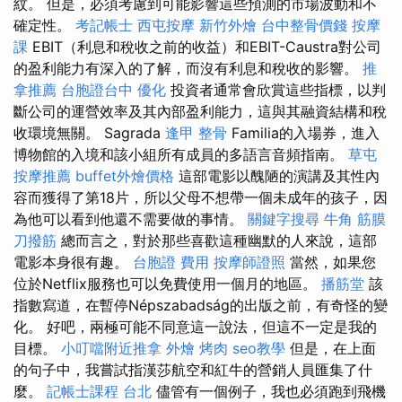
紋。 但是，必須考慮到可能影響這些預測的市場波動和不
確定性。
考記帳士
西屯按摩
新竹外燴
台中整骨價錢
按摩
課
EBIT（利息和稅收之前的收益）和EBIT-Caustra對公司
的盈利能力有深入的了解，而沒有利息和稅收的影響。
推
拿推薦
台胞證台中
優化
投資者通常會欣賞這些指標，以判
斷公司的運營效率及其內部盈利能力，這與其融資結構和稅
收環境無關。 Sagrada
逢甲 整骨
Familia的入場券，進入
博物館的入境和該小組所有成員的多語言音頻指南。
草屯
按摩推薦
buffet外燴價格
這部電影以醜陋的演講及其性內
容而獲得了第18片，所以父母不想帶一個未成年的孩子，因
為他可以看到他還不需要做的事情。
關鍵字搜尋
牛角 筋膜
刀撥筋
總而言之，對於那些喜歡這種幽默的人來說，這部
電影本身很有趣。
台胞證 費用
按摩師證照
當然，如果您
位於Netflix服務也可以免費使用一個月的地區。
播筋堂
該
指數寫道，在暫停Népszabadság的出版之前，有奇怪的變
化。 好吧，兩極可能不同意這一說法，但這不一定是我的
目標。
小叮噹附近推拿
外燴 烤肉
seo教學
但是，在上面
的句子中，我嘗試指漢莎航空和紅牛的營銷人員匯集了什
麼。
記帳士課程 台北
儘管有一個例子，我也必須跑到飛機