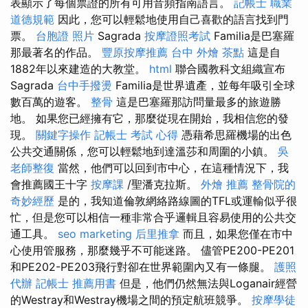
表顯示了每個票證的所有可用音頻指南語言。
記帳士 職業
道德規範
因此，您可以輕鬆地使用自己喜歡的語言找到門
票。
台胞證 照片
Sagrada
按摩證照考試
Familia是巴塞羅
那最著名的作品。
豐原按摩推薦
台中 外燴 茶點
這是自
1882年以來建造的大教堂。
html
聯合國教科文組織宣布
Sagrada
台中手撥燙
Familia是世界遺產，並每年吸引全球
數百萬的遊客。
整骨
這是巴塞羅那訪問量最多的旅遊勝
地。 如果您已經擁有它，那麼從現在開始，我相信您的發
現。
關鍵字操作
記帳士 考試 心得
憑藉希思羅機場的出色
公共交通關係，您可以輕鬆地到達溫莎和周圍的小鎮。
吳
老師整復
當然，他們可以回到市中心，在這種情況下，我
會推薦國王十字
按摩課
/聖潘克拉斯。
外燴 推薦
整骨院的
奇妙經歷
是的，我知道倫敦網絡路線圖的TFL或運輸似乎很
忙，但是您可以相信一種非常合乎邏輯且容易使用的公共交
通工具。
seo marketing
后里推拿
而且，如果您僅在市中
心使用管服務，那麼幾乎不可能迷路。 儘管PE200-PE201
和PE202-PE203飛行對卻在世界範圍內又有一條腿。
護照
代辦
記帳士 推薦用書
但是，他們仍然無法與Loganair經營
的Westray和Westray機場之間的預定航班競爭。
按摩學徒