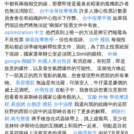
中都有兩個相交的線，那麼即使是最臭名昭著的孤獨欺詐者
也無法消除它。
台中全身按摩推薦
許多人擔心投票計數委
員會會在有組織的中心指示下作弊。
台中按摩平價
如果我
們假設他們將無法從“兩個X”投票文件中有效。
optimization 中文
他們原則上唯一的方法是將它們報廢為
不良投票
腳底按摩教學
- 但也有痕跡。
台中 撥筋
每個投
票站都必須準確地解釋投票文件，因此，為了防止投票紙留
下痕跡，國家選舉辦公室必須閉上Simli的眼睛。
外燴
google 關鍵字
外國人來台投資
有消息稱，有犯罪，即是
故意的爆炸，以及發生氣體爆炸的可能性。 這個地方喚起
了一部真正的西方電影的氣氛，您會發現野外西部的所有事
物。
美容撥筋
無論是布法羅，印第安人，牛仔還是廉價的
威士忌酒吧。
外商投資
在帖子中，我會告訴您要注意那些
想看看布萊斯峽谷國家公園奇觀的人。
宜蘭 外燴
學按摩課
程
易遊網 台胞證
撥筋
台中油壓
我還向我的組織中的這部
狂野的西部小說中的這部峽谷進行了更多的解釋。
網路行
銷
南屯整復
將手槍放在武器錶帶上，跳上虛擬馬，至少在
克林特·伊斯特伍德的互聯網上和我們一起來。 弱點是目前
在某些路線上沒有宣布的道路。
台胞證新北
由於7月底至8