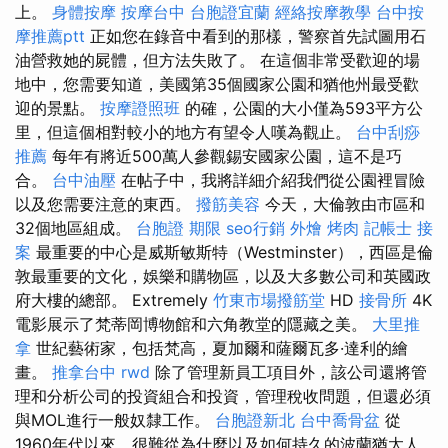
上。
身體按摩
按摩台中
台胞證宜蘭
經絡按摩教學
台中按
摩推薦ptt
正如您在錄音中看到的那樣，警察首先試圖用石
油營救她的屍體，但方法失敗了。 在這個非常受歡迎的場
地中，您需要知道，美國第35個國家公園和猶他州最受歡
迎的景點。
按摩證照班
的確，公園的大小僅為593平方公
里，但這個相對較小的地方有望令人嘆為觀止。
台中刮痧
推薦
每年有將近500萬人參觀錫安國家公園，這不是巧
合。
台中油壓
在帖子中，我將詳細介紹我們從公園裡冒險
以及您需要注意的東西。
撥筋美容
今天，大倫敦由市區和
32個地區組成。
台胞證 期限
seo行銷
外燴 烤肉
記帳士 接
案
最重要的中心是威斯敏斯特（Westminster），西區是倫
敦最重要的文化，娛樂和購物區，以及大多數公司和英國政
府大樓的總部。 Extremely
竹東市場撥筋堂
HD
接骨所
4K
電影展示了梵蒂岡博物館和六角教堂的隱藏之美。
大里推
拿
世紀藝術家，包括梵高，夏加爾和薩爾瓦多·達利的繪
畫。
推拿台中
rwd
除了管理新員工項目外，該公司還將管
理和分析公司的投資組合和投資，管理稅收問題，但還必須
與MOL進行一般奴隸工作。
台胞證新北
台中喬骨盆
從
1960年代以來，很難從為什麼以及如何持久的波蘭猶太人