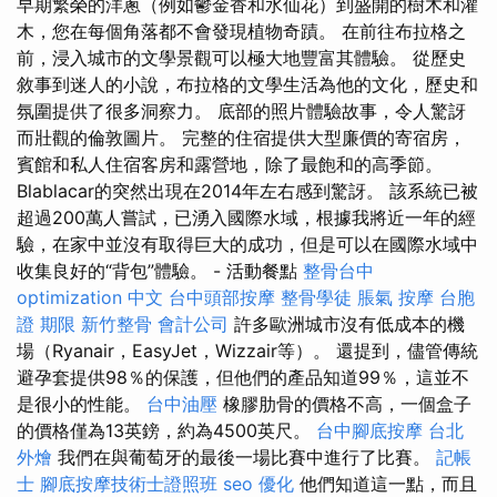
早期繁榮的洋蔥（例如鬱金香和水仙花）到盛開的樹木和灌
木，您在每個角落都不會發現植物奇蹟。 在前往布拉格之
前，浸入城市的文學景觀可以極大地豐富其體驗。 從歷史
敘事到迷人的小說，布拉格的文學生活為他的文化，歷史和
氛圍提供了很多洞察力。 底部的照片體驗故事，令人驚訝
而壯觀的倫敦圖片。 完整的住宿提供大型廉價的寄宿房，
賓館和私人住宿客房和露營地，除了最飽和的高季節。
Blablacar的突然出現在2014年左右感到驚訝。 該系統已被
超過200萬人嘗試，已湧入國際水域，根據我將近一年的經
驗，在家中並沒有取得巨大的成功，但是可以在國際水域中
收集良好的“背包”體驗。 - 活動餐點
整骨台中
optimization 中文
台中頭部按摩
整骨學徒
脹氣 按摩
台胞
證 期限
新竹整骨
會計公司
許多歐洲城市沒有低成本的機
場（Ryanair，EasyJet，Wizzair等）。 還提到，儘管傳統
避孕套提供98％的保護，但他們的產品知道99％，這並不
是很小的性能。
台中油壓
橡膠肋骨的價格不高，一個盒子
的價格僅為13英鎊，約為4500英尺。
台中腳底按摩
台北
外燴
我們在與葡萄牙的最後一場比賽中進行了比賽。
記帳
士
腳底按摩技術士證照班
seo 優化
他們知道這一點，而且