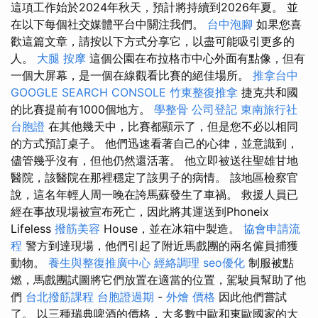
這項工作始於2024年秋天，預計將持續到2026年夏。 並
在以下每個社交媒體平台中關注我們。
台中泡腳
如果您喜
歡這篇文章，請按以下方式分享它，以盡可能吸引更多的
人。
大腿 按摩
這個公園在布拉格市中心外面有點像，但有
一個大屏幕，是一個在線觀看比賽的絕佳場所。
推拿台中
GOOGLE SEARCH CONSOLE
竹東整復推拿
捷克共和國
的比賽提前有1000個地方。
學整骨
公司登記
東南旅行社
台胞證
在其他幾天中，比賽都顯示了，但是您不必以相同
的方式預訂桌子。 他們迅速看著自己的心律，並意識到，
儘管幾乎沒有，但他仍然還活著。 他立即被送往聖雄甘地
醫院，該醫院在那裡穩定了該男子的病情。 該地區檢察官
說，這名年輕人周一晚在誇馬蘇發生了車禍。 救援人員已
經在事故現場被宣布死亡，因此將其運送到Phoneix
Lifeless
撥筋美容
House，並在冰箱中製造。
協會申請流
程
警方到達現場，他們引起了附近馬戲團的兩名僱員捕獲
動物。
養生與整復推廣中心
經絡調理
seo優化
制服被點
燃，馬戲團試圖將它們放置在適當的位置，駕駛員幫助了他
們
台北撥筋課程
台胞證過期
-
外燴 價格
因此他們嘗試
了。 以三種瑞典啤酒的價格，大多數中歐和東歐國家的大