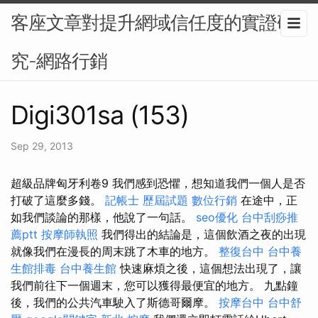
客座文章對提升網域信任度的實證研
究-網路行銷
Digi301sa (153)
Sep 29, 2013
超級品牌匈牙利卷9 我們感到恐懼，想知道我們一個人是否
打破了這麼多錢。
記帳士 歷屆試題
數位行銷
在途中，正
如我們談論的那樣，他說了一句話。
seo優化
台中刮痧推
薦ptt
按摩師執照
我們得出的結論是，這個飲酒之夜的出現
就像我們在漫長的周末跳了木車的地方。
整復台中
台中養
生館排毒
台中養生館
快速麻煩之後，這個想法出現了，讓
我們前往下一個週末，您可以獲得最便宜的地方。 九點鐘
後，我們的公共汽車駛入了斯德哥爾摩。
按摩台中
台中舒