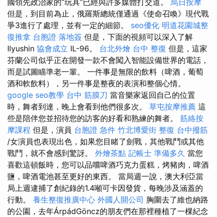
國領先政治家的“玩具”已經與許多媒體打交道。
烏日按摩
但是，到目前為止，俄羅斯總統僅通過《使命召喚》現代戰
爭3進行了處理，並有一定的細節。
seo優化
明道花園城整
復推拿
台胞證 落地簽
但是，下面的視頻可以深入了解
Ilyushin
協會成立
IL-96。
台北外燴
台中 整復
但是，這家
芬蘭公司似乎正在開發一款不會闖入智能設備世界的電話，
而是試圖瞄準老一輩。 一件事是無限的飲料（啤酒，葡萄
酒和軟飲料），另一件事是整夜的表演和整個心情。
google seo教學
台中 筋膜刀
當音樂家返回自己的位置
時，舞者到達，晚上會看到他們很多次。
草屯按摩推薦
這
些是陪伴您並招待您的訪客的好看和熟練的舞者。
筋絡按
摩課程
但是，演員
台胞證 急件
竹北博愛街 整復
台中撥筋
/女演員也表現出色，如果您目睹了劍戰，其他戰鬥或其他
戰鬥，就不會感到驚訝。
外燴茶點
記帳士 準備多久
當您
喜歡這頓飯時，您可以品嚐啤酒巧克力蛋糕，烤豬肉，啤酒
鹽，啤酒電池甚至更好的東西。 當局週一說，澳大利亞當
局上週逮捕了創紀錄的1.4噸可卡因發貨，每晚涉及涵蓋的
行動。
養生整復推廣中心
外國人開公司
胸圍去了維也納路
的公園，去年ÁrpádGöncz的朋友們在那裡種植了一棵紀念