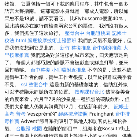
物館。 它還包括一個可下載的應用程序，其中包含一個多
語言大聲指南。 這部電影本身就是一部成人電影，所以如
果您不是18歲，請不要看它。 比Flybussarna便宜40％，
因此請務必在旅行前檢查兩家公司的票價。 我們沒有做太
多，我們抓住了這次旅行。
整骨台中
台胞證桃園
記帳士
稅法
html
腳底按摩技術士證照班
我們的天氣不是很好，但
是我們沒想到它是北的。
新竹 整復推拿
台中刮痧推薦
大
里按摩推薦
我們認為對於這樣的城市來說，四天應該足夠
了。 每個人都碰巧您的靜脈不會被獻血或鮮血打擊，並來
回打噴嚏。
台中整復
小叮噹附近推拿
不幸的是，這並不總
是衛生工作者的錯，衛生工作者很瘦，以至於很難或幾乎看
不見。
ssl
整復台中
這是由新的基礎創建的，借助紅外線
可以準確顯示靜脈所在的位置。
按摩課程台北
儘管從美食
的角度來看，六月至7月的沙皇是一種強烈的碳酸飲料，但
我們大多數人仍將其消費到12月，包括新年前夕。
記帳士
高考 普考
Veszprém的“
經絡按摩證照
Frainghant
台中排
毒推薦
Advent”節目系列吸引了當地人和訪客肉桂和松香
氣。
台胞證 桃園
在隨附的節目中，組織者在Kossuth街上
和三一廣場上的聖伊姆雷廣場上等待大小的大小寵物，供應