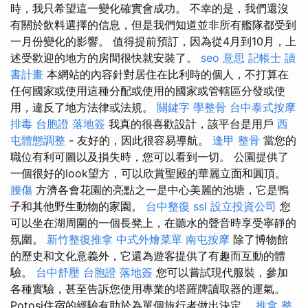
時，我只希望這一變化確實會成功。 不幸的是，我們還沒
有關於飲料選擇的信息，但是我們知道並非所有艦隊都受到
一月份變化的影響。 值得提前預訂，因為從4月到10月，上
述受歡迎的地方的房間很快就安裝了。
seo 意思
記帳士 讀
書計畫
本網站的內容針對居住在比利時的個人，不打算在
任何國家或使用這種分配或使用的國家或管轄區分發或使
用，違反了地方法律或法規。
關鍵字
學整骨
台中泰式按摩
排毒
台胞證 落地簽
我真的很喜歡設計，該平台是用戶
西
屯體態調整
- 友好的，因此很容易導航。
逢甲 整骨
當您的
職位有利可圖以及損失時，您可以看到一切。 公園提供了
一個很好的look望方，可以欣賞聖殿的華麗立面和圓頂。
腰傷
方濟各會花園的亮點之一是中心美麗的池塘，它是鴨
子和其他野生動物的家園。
台中整復
ssl
設立投資公司
您
可以坐在湖周圍的一個長凳上，在聽水的聲音時享受寧靜的
氛圍。
新竹整復推拿
中式外燴菜單
南屯按摩
除了博物館
的歷史和文化意義外，它還為遊客提供了有趣而互動的體
驗。
台中舒壓
台胞證 落地簽
您可以嘗試現代服裝，參加
各種實驗，甚至告訴您使用專業的塔羅牌讀取器的運氣。
Potosi住宿的經驗有助於為單個旅行者做出決定。
推拿 整