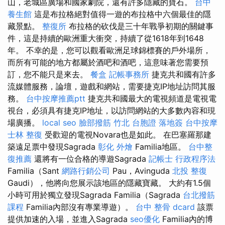
山，老城區廣場和國家劇院，還有許多隱藏的寶石。
台中
養生館
這是布拉格絕對值得一遊的布拉格中六個最佳的隱
藏景點。
整復所
布拉格的砍伐是三十年戰爭初期的關鍵事
件，這是持續的歐洲重大衝突，持續了從1618年到1648
年。 不幸的是，您可以觀看歐洲足球錦標賽的戶外場所，
而所有可能的地方都屬於酒吧和酒吧，這意味著您需要預
訂，您不能只是來去。
餐盒
記帳事務所
捷克共和國有許多
流媒體服務，論壇，遊戲和網站，需要捷克IP地址訪問其服
務。
台中按摩推薦ptt
捷克共和國最大的電視頻道是電視電
視台，必須具有捷克IP地址，以訪問網站的大多數內容和現
場廣播。
local seo
臉部撥筋 竹北
台胞證 落地簽
台中按摩
士林 整復
受歡迎的電視Novara也是如此。 在巴塞羅那建
築遠足票中發現Sagrada
彰化 外燴
Familia地區。
台中整
復推薦
還將有一位合格的導遊Sagrada
記帳士 行政程序法
Familia（Sant
網路行銷公司
Pau，Avinguda
北投 整復
Gaudi），他將向您展示該地區的隱藏寶藏。 大約有1.5個
小時可用於獨立發現Sagrada Familia（Sagrada
台北撥筋
課程
Familia內部沒有專業導遊）。
台中 整骨 dcard
該票
提供加速的入場，並進入Sagrada
seo優化
Familia內的博