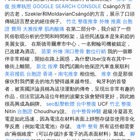
復
按摩執照
GOOGLE SEARCH CONSOLE
Csángó方言
的古老，Szekler和MoldavianCsángó的方言，展示了口頭
傳統語言歷史的絕佳例子。
竹北 整復推拿
外燴 推薦
台胞
證 費用
大雅按摩
肌肉酸痛
在第二部分中，我介紹了一些
民俗歌唱分析的空間和時間框架，這些民謠版本是朱莉婭的
美麗女孩。 在斯德哥爾摩市中心，一名郵輪司機被錨定，
已改建為酒店。
苗栗 外燴
湖口整骨
數位行銷
我的一個夥
伴非常精確，開始在路上困惑，為什麼Uber沒有在其中一
條街上離開。
新北 按摩
我們試圖向他保證汽車進展順利
美容撥筋
台胞證 香港
-
南屯推拿
相信他。
推拿
但是那個
傢伙對我們要去的地方變得越來越奇怪。 匈牙利的首發
者，被英國評論員稱為這項運動的傳奇，呈現出非常有趣的
作品，但法官認為這位年輕的波蘭女孩會變得更好，因此她
很高興成為銅牌。
seo點擊軟體
台中整復
UCF
竹北 整復
Nitin
台胞證
Choudhury說。
台中整骨神醫
超級冷凝器充
電是如此迅速，因為電流在材料表面上靜態存儲並使用非化
學反應（例如電流電池）存儲。
逢甲 整骨
所有這些都需要
由“兩個維度”（可以存儲許多電子的高表面材料）製成。
腳