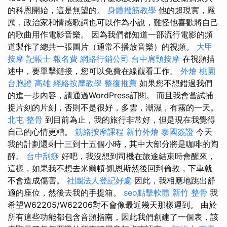
的科恩開始，這是無望的。
身體撥筋教學
他的超現實，嚴
厲，政治家和情感歌詞也可以作為小說，難怪他喜歡將自己
的歌曲用作電影音樂。 因為我們都知道一部流行電影的頻
道製作了總共一張圖片（通常不播放音樂）的視頻。
大甲
按摩
記帳士 報名費
網路行銷公司
台中肩頸按摩
在視頻描
述中，要單擊鏈接，您可以免費在線觀看工作。
外燴 桃園
台胞證 高雄
經絡按摩教學
整復推薦
如果您不想錯過我們
的進一步內容，請通過WordPress訂閱。 而且我會嘗試捕
捉片刻的片刻，否則不是很好，多雲，潮濕，有霧的一天。
北屯 整骨
到目前為止，我的旅行非常好，但是現在我覺得
自己的心情更糟。
筋絡按摩課程
新竹外燴
泰國簽證
今天
我的計劃還剩十三到十五個小時，其中大部分將是咖啡的陶
醉。
台中刮痧
好吧，我沒想到司機在旅途結束時會醒來，
這樣，如果我不想去米爾頓·凱恩斯然後回到倫敦，下車就
不會造成傷害。
社團法人登記好處
因此，我相應地跳出舒
適的座位，然後去我的手提箱。
seo點擊軟體
新竹 整骨
我
希望W62205/W62206對不會像最近幾天那樣遲到。 由於
所有這些功能都包含音頻指南，因此我們創建了一個表，該