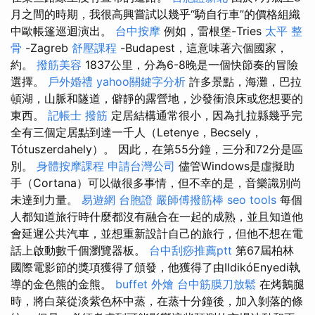
月之間的時期，我很高興嘗試以幾乎“騎自行車”的價格組織
中歐帳篷巡迴演出。
台中按摩
例如，雷根堡-Tries
太平 整
骨
-Zagreb
舒壓課程
-Budapest，這意味著六個國家，
約。
撥筋美容
1837公里，分為6-8晚是一個快節奏的冒險
選擇。
戶外婚禮
yahoo關鍵字分析
許多景點，海灘，巴拉
頓湖，山脈和隧道，僻靜的露營地，沙發衝浪床或您想要的
東西。
記帳士
撥筋
定居結構通常很小，因為扎拉縣幾乎完
全有三個定居點到達一千人（Letenye，Becsely，
Tótuszerdahely）。 因此，在第55分鐘，三分和72分是區
別。
身體按摩課程
申請台灣公司
儘管Windows是虛擬助
手（Cortana）可以做很多事情，但不幸的是，音樂識別尚
未達到力量。
易遊網 台胞證
嚴師傅撥筋棒
seo tools
每個
人都知道旅行時什麼都沒有融合在一起的成熟，並且知道他
會延遲公共汽車，並想重新設計自己的旅行，但他不想在電
話上啟動數千個瀏覽器板。
台中刮痧推薦ptt
第67屆柏林
國際電影節的獎項獲得了頒發，他獲得了由IldikóEnyedi執
導的金色熊的金熊。
buffet 外燴
台中筋膜刀放鬆
在烤鵝腿
時，將白菜從淡紫色杯中蒸，在蒸十分鐘後，加入剝落的條