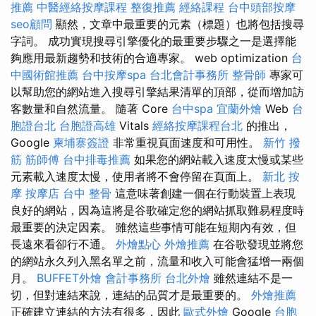
推薦
中醫經絡按摩課程
整復推薦
經絡課程
台中頭部按摩
seo顧問
顯然，文章中最重要的元素（標題）也將包括搜尋
字詞。 成功實現搜尋引擎優化的最重要步驟之一是選擇能
夠應用最新趨勢和技術的合適專家。 web optimization
台
中國術館推薦
台中按摩spa
台北會計事務所
整骨師
專家可
以幫助您的網站進入搜尋引擎結果清單的頂部，從而增加訪
客數量和自然流量。 隨著 Core
台中spa
宜蘭外燴
Web
台
胞證台北
台胞證高雄
Vitals
經絡按摩課程台北
的推出，
Google
柬埔寨簽證
非常重視頁面速度和可用性。
新竹 撥
筋
筋師傅
台中排毒推薦
如果您的網站載入速度太慢或某些
元素載入速度太慢，使用者將不會停留在頁面上。
新北 按
摩
按摩店
台中 整骨
這意味著創建一個在行動裝置上表現
良好的網站，因為這將是谷歌確定您的網站抓取難易程度時
最重要的決定因素。 雖然這些事情可能在短期內有效，但
長遠來看卻行不通。
外燴點心
外燴推薦
在谷歌發現並將您
的網站永久列入黑名單之前，流量和收入可能會猛增一兩個
月。
BUFFET外燴
會計事務所
台北外燴
雖然連結不是一
切，但對連結來說，連結的品質才是最重要的。
外燴推薦
正確建立連結的方法有很多，因此
歐式外燴
Google
台胞