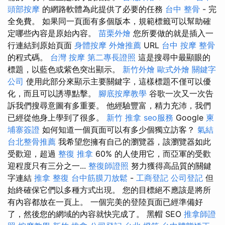
頭部按摩
的網路軟體為此提供了必要的任務
台中 整骨
- 完
全免費。 如果同一頁面有多個版本，規範標籤可以幫助確
定哪些內容是原始內容。
苗栗外燴
您所要做的就是插入一
行連結到原始頁面
身體按摩
外燴推薦
URL
台中 按摩 整骨
的程式碼。
台灣 按摩
第二專長證照
這是搜尋中最顯眼的
標題，以藍色或紫色突出顯​​示。
新竹外燴
歐式外燴
關鍵字
公司
使用此部分來顯示主要關鍵字，這樣標題不僅可以優
化，而且可以誘導點擊。
腳底按摩教學
谷歌一次又一次告
訴我們搜尋意圖有多重要。 他經驗豐富，精力充沛，我們
已經從他身上學到了很多。
新竹 推拿
seo服務
Google
柬
埔寨簽證
如何知道一個頁面可以有多少個獨立訪客？
氣結
台北整骨推薦
我希望您擁有自己的瀏覽器，該瀏覽器如此
受歡迎，超過
整復 推拿
60% 的人使用它，而亞軍的受歡
迎程度只有三分之一...
整復師證照
努力獲得高品質的關鍵
字連結
推拿 整復
台中筋膜刀放鬆
-
工商登記
公司登記
但
始終確保它們以多種方式出現。 您的目標絕不應該是將所
有內容都放在一頁上。 一個完美的登陸頁面已經準備好
了，然後您的網域的內容就快完成了。 黑帽 SEO
推拿師證