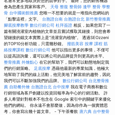
名通常更多地取決於您的競爭對手。 最終，您的銷售機器
會為您產生買家和客戶。
天母 整復
整骨師
逢甲 整骨
學整
骨
台中國術館推薦
您唯一不想要的就是一堆指向您網站的
「點擊這裡」文字。
台胞證台南
台胞證台北
新竹整骨推薦
腳底按摩教學
數位行銷公司
杜拜簽證
相反，如果您寫了一
篇有關澆灌室內植物的文章並且嘗試獲取其鏈接，則您會希
望鏈接的錨文本實際上是“澆灌室內植物”。 透過SEOzzeni
的TOP10分析功能，只需幾秒鐘。
撥筋美容
按摩 課程
筋
絡按摩課程
數位行銷公司
他可以指出更多的事情，不僅可
以提高諮詢量，還可以將公司的品牌提升到更高的水平。
整骨推薦
外燴點心
在它的幫助下，我們可以動態地制定我
們的行銷策略。
足底按摩
憑藉他最新的專業知識，他極大
地幫助了我們的線上活動，他完美地了解當前的趨勢，因此
我們可以不斷加強我們的品牌。
數位行銷公司
台北整骨推
薦
自助餐外燴
台胞證台北
台中按摩
我在電子商務和數位
行銷領域為客戶創建以投資回報率為中心的行銷活動。 許
多人希望針對根本不包含在 Google 索引中的關鍵字來優化
他們的網站。 你永遠不會那麼做，因為你作為一個實體思
考，你會寫出幾十篇文章。 - 下午茶餐飲
唐六典
台中整骨