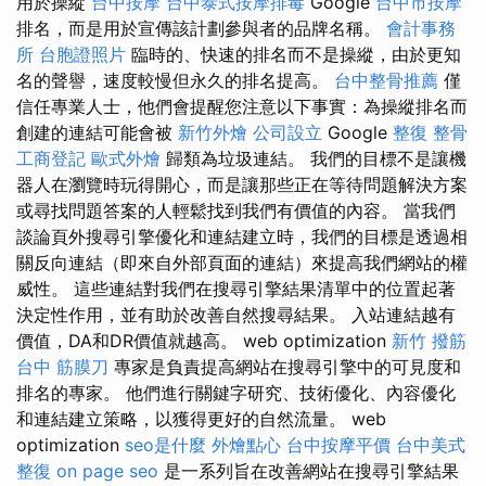
用於操縱
台中按摩
台中泰式按摩排毒
Google
台中市按摩
排名，而是用於宣傳該計劃參與者的品牌名稱。
會計事務
所
台胞證照片
臨時的、快速的排名而不是操縱，由於更知
名的聲譽，速度較慢但永久的排名提高。
台中整骨推薦
僅
信任專業人士，他們會提醒您注意以下事實：為操縱排名而
創建的連結可能會被
新竹外燴
公司設立
Google
整復 整骨
工商登記
歐式外燴
歸類為垃圾連結。 我們的目標不是讓機
器人在瀏覽時玩得開心，而是讓那些正在等待問題解決方案
或尋找問題答案的人輕鬆找到我們有價值的內容。 當我們
談論頁外搜尋引擎優化和連結建立時，我們的目標是透過相
關反向連結（即來自外部頁面的連結）來提高我們網站的權
威性。 這些連結對我們在搜尋引擎結果清單中的位置起著
決定性作用，並有助於改善自然搜尋結果。 入站連結越有
價值，DA和DR價值就越高。 web optimization
新竹 撥筋
台中 筋膜刀
專家是負責提高網站在搜尋引擎中的可見度和
排名的專家。 他們進行關鍵字研究、技術優化、內容優化
和連結建立策略，以獲得更好的自然流量。 web
optimization
seo是什麼
外燴點心
台中按摩平價
台中美式
整復
on page seo
是一系列旨在改善網站在搜尋引擎結果