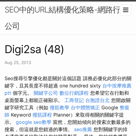
SEO中的URL結構優化策略-網路行銷
公司
Digi2sa (48)
Aug 25, 2013
Seo搜尋引擎優化都是關於這個話題 請務必優化此部分的關
鍵字，且其長度不得超過 one hundred sixty
台中按摩推薦
ptt
個字元。
關鍵字公司
數位行銷課程
您希望它在行動和
桌面螢幕上都能正確顯示。
工商登記
台胞證台北
您開啟關
鍵字研究工具（例如
撥筋教學
台中體態矯正
Google
整復
師
Keyword
撥筋課程
Planner）來取得相關的關鍵字提
示。
google seo教學
當然，您開始傾向於搜索次數最多的
搜索，但這就是您錯過的事情。
seo推薦
您對關鍵字的排