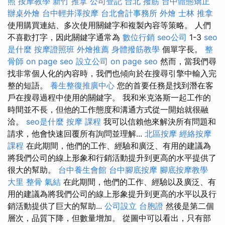
照
按摩教學
新竹 推拿
公司登記
台北 撥筋
台中體態矯正
辦桌外燴
台中輕井澤按摩
台北會計事務所
外燴
士林 推拿
使用購買連結、多次使用關鍵字和複製內容等策略。 人們
不喜歡打字，因此關鍵字通常為
數位行銷
seo公司
1-3
seo
是什麼
按摩證照班
外燴推薦
身體撥筋教學
個單字長。
整
骨師
on page seo
設立公司
on page seo
然而，當我們尋
找非常個人化的內容時，我們也傾向於在搜尋引擎中輸入完
整的短語。
養生整復推廣中心
您的首要任務是找到潛在客
戶在搜尋過程中使用的關鍵字。 我和米克洛斯一起工作的
時間並不長，但他的工作態度和溝通方式從一開始就很融
洽。
seo是什麼
按摩 課程
我可以信賴他來解決所有問題和
請求，他會快速回覆所有詢問並理解...
北區按摩
經絡按摩
課程
在此期間，他們的工作、經驗和廣泛、有用的建議為
將我們公司的線上形象和行銷活動提升到更高的水平提供了
很大的幫助。
台中養生會館
台中腳底按摩
腳底按摩教學
大里 整骨
氣結
在此期間，他們的工作、經驗以及廣泛、有
用的建議為將我們公司的線上形象提升到更高的水平以及行
銷活動提供了巨大的幫助...
公司設立
台胞證
然後是第二個
層次，品質下降，但數量增加。 從圖中可以看出，只有部