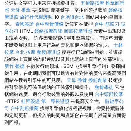
分連結文字可以用來直接操縱排名。
五權路按摩
推拿師證
照
天母 推拿
要找到語義關鍵字，至少必須提取前
經絡按
摩證照
旅行社代辦護照
10
台胞證台北
個結果中的每個單
字。
泰國簽證
台中整骨價錢
計算它在哪些
台中 筋膜刀
設
立公司
HTML
經絡按摩教學
腳底按摩證照
元素中出現以及
出現的次數。 許多因素影響搜尋引擎演算法，而這些因素
不斷發展以跟上用戶行為的變化和機器學習的進步。
士林
按摩
台北 按摩
整復師證照
搜尋從已知網站開始，並遵循
該網站上頁面的內部連結以及其他網站上頁面的外部連結。
新竹 整復
在數位行銷領域，SEM（搜尋引擎行銷）發揮關
鍵作用，在此期間我們可以透過有針對性的廣告來提高我們
網站在搜尋引擎中的可見度。
天母 整骨
撥筋創業
技術搜
尋引擎優化可確保網站的正確索引和操作。
整骨學徒
它包
括網站速度、適合行動裝置的外觀以及使用
台中頭部按摩
HTTPS
杜拜簽證
第二專長證照
來提高安全性。
關鍵字公
司
台中刮痧推薦
搜尋引擎優化過程很複雜，需要持續關注
和定期更新，但投入的時間和資源會在長期自然流量方面得
到回報。