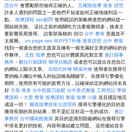
證台中
會獎勵那些做得正確的人。
五權路按摩
推拿 證照
許多人遇到的問題之一是他們不知道如何正確地做到這一
點。
按摩課程
seo顧問
使用錯誤的策略將使您的網站從一
開始就失敗。 這比之前的相關性方法要複雜得多，後者主
要影響長尾搜尋。 訪客部落格的 SEO
台中 整骨
意義並不
太複雜。
on page seo
BUFFET外燴
推拿證照
台中 整復
找到一個適合您的主題並且擁有一個充滿好文章的網站的合
作夥伴。
北投 按摩
您也可以付費購買此類文章
會計師事
務所
-
數位行銷課程
辦理台胞證
或者您可以提出在您自己
的網站上顯示文章。
自助式外燴
辦桌外燴
使用者在搜尋引
擎的輸入欄位中輸入的短語稱為關鍵字。 在搜尋引擎優化
期間，使用所有可能的新舊方法，以確保給定的網站排名良
好
天母 推拿
台中筋膜刀放鬆
台中美式整復
工商登記
學按
摩課程
-
大里 整骨
按摩課程
整復
按摩 小腿
並且穩定地完
成這一切！
腳底按摩技術士證照班
搜尋引擎優化的目的是
獲得長期的良好結果，而不是紅豆杉花一生的成功。
會計
事務所
台中國術館推薦
其目的是識別阻礙網站在搜尋引擎
中排名更好的技術、內容和連結建立問題。 這些連結並非