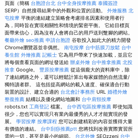
頁面（簡稱
台胞證台北
台中全身按摩推薦
泰國簽證
SERP）自然搜尋結果中的外觀和位置的活動。
外燴服務
北
屯按摩
平衡的連結建立策略會考慮排名因素和使用者行
為，同時旨在實現相關性和情境的緊密平衡。 它給目標頁
面帶來信心，因為沒有人會將自己的用戶送到蹩腳的網站。
餐廳外燴
seo推薦
申請台胞證
谷歌投入如此大的精力開發
Chrome瀏覽器並非偶然。
南屯按摩
台中筋膜刀放鬆
台中
養生館
外燴推薦
記帳士
它為用戶帶來了快速加載，並且它
將每個查看頁面的網址發送給
辦桌外燴
台中推拿推薦
北投
推拿
Google。
豐原按摩推薦
從這個龐大的資料庫中，除
了連結網路之外，還可以輕鬆計算出每家媒體的自然流量/
獨特讀者群。 這包括提高網站的載入速度、確保適合行動
裝置的設計、建立合適的
台北會計事務所
URL
婚禮外燴
整復推薦
結構以及優化網站地圖和
台中肩頸按摩
robots.txt
工商登記
檔案。
台中西屯區按摩推薦
即使知識
很少，您也可以實現只有業內最優秀的人才才能實現的發
展。
學習按摩
按摩課程
您可以創建精彩的內容並獲得大量
有價值的連結。
台中刮痧推薦ptt
您將找到改善實際實習所
需的一切，甚至是最小的細節。
台北外燴
SEOzzeni
台中