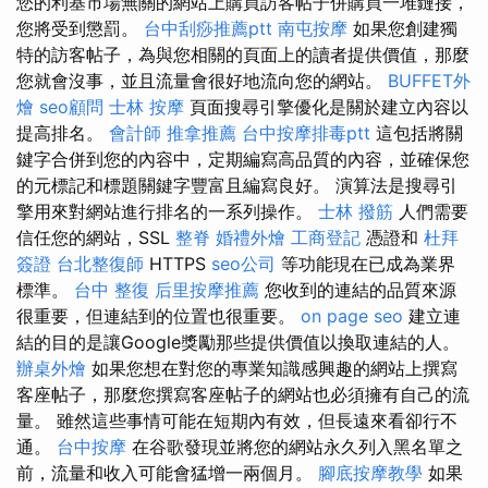
您的利基市場無關的網站上購買訪客帖子併購買一堆鏈接，
您將受到懲罰。
台中刮痧推薦ptt
南屯按摩
如果您創建獨
特的訪客帖子，為與您相關的頁面上的讀者提供價值，那麼
您就會沒事，並且流量會很好地流向您的網站。
BUFFET外
燴
seo顧問
士林 按摩
頁面搜尋引擎優化是關於建立內容以
提高排名。
會計師
推拿推薦
台中按摩排毒ptt
這包括將關
鍵字合併到您的內容中，定期編寫高品質的內容，並確保您
的元標記和標題關鍵字豐富且編寫良好。 演算法是搜尋引
擎用來對網站進行排名的一系列操作。
士林 撥筋
人們需要
信任您的網站，SSL
整脊
婚禮外燴
工商登記
憑證和
杜拜
簽證
台北整復師
HTTPS
seo公司
等功能現在已成為業界
標準。
台中 整復
后里按摩推薦
您收到的連結的品質來源
很重要，但連結到的位置也很重要。
on page seo
建立連
結的目的是讓Google獎勵那些提供價值以換取連結的人。
辦桌外燴
如果您想在對您的專業知識感興趣的網站上撰寫
客座帖子，那麼您撰寫客座帖子的網站也必須擁有自己的流
量。 雖然這些事情可能在短期內有效，但長遠來看卻行不
通。
台中按摩
在谷歌發現並將您的網站永久列入黑名單之
前，流量和收入可能會猛增一兩個月。
腳底按摩教學
如果