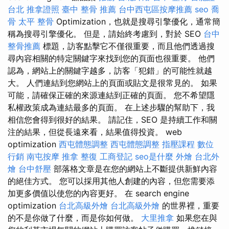
台北
推拿證照
臺中 整骨 推薦
台中西屯區按摩推薦
seo
喬
骨
太平 整骨
Optimization，也就是搜尋引擎優化，通常簡
稱為搜尋引擎優化。 但是，請始終考慮到，對於 SEO
台中
整骨推薦
標題，訪客點擊它不僅很重要，而且他們透過搜
尋內容相關的特定關鍵字來找到您的頁面也很重要。 他們
認為，網站上的關鍵字越多，訪客「犯錯」的可能性就越
大。 人們連結到您網站上的頁面或貼文是很常見的。 如果
可能，請確保正確的來源連結到正確的頁面。 您不希望隱
私權政策成為連結最多的頁面。 在上述步驟的幫助下，我
相信您會得到很好的結果。 請記住，SEO 是持續工作和關
注的結果，但從長遠來看，結果值得投資。 web
optimization
西屯體態調整
西屯體態調整
指壓課程
數位
行銷
南屯按摩
推拿 整復
工商登記
seo是什麼
外燴
台北外
燴
台中舒壓
部落格文章是在您的網站上不斷提供新鮮內容
的絕佳方式。 您可以採用其他人創建的內容，但您需要添
加更多價值以使您的內容更好。 在 search engine
optimization
台北高級外燴
台北高級外燴
的世界裡，重要
的不是你做了什麼，而是你如何做。
大里推拿
如果您在與