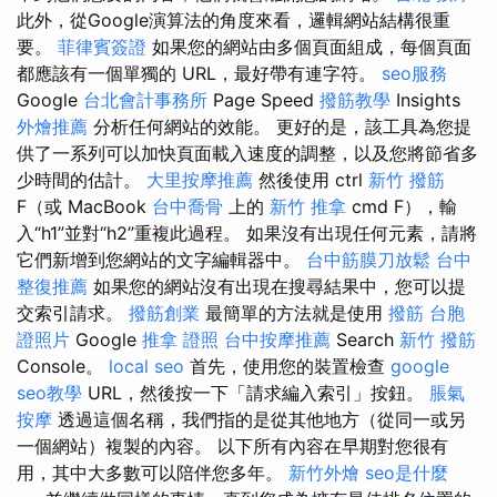
此外，從Google演算法的角度來看，邏輯網站結構很重
要。
菲律賓簽證
如果您的網站由多個頁面組成，每個頁面
都應該有一個單獨的 URL，最好帶有連字符。
seo服務
Google
台北會計事務所
Page Speed
撥筋教學
Insights
外燴推薦
分析任何網站的效能。 更好的是，該工具為您提
供了一系列可以加快頁面載入速度的調整，以及您將節省多
少時間的估計。
大里按摩推薦
然後使用 ctrl
新竹 撥筋
F（或 MacBook
台中喬骨
上的
新竹 推拿
cmd F），輸
入“h1”並對“h2”重複此過程。 如果沒有出現任何元素，請將
它們新增到您網站的文字編輯器中。
台中筋膜刀放鬆
台中
整復推薦
如果您的網站沒有出現在搜尋結果中，您可以提
交索引請求。
撥筋創業
最簡單的方法就是使用
撥筋
台胞
證照片
Google
推拿 證照
台中按摩推薦
Search
新竹 撥筋
Console。
local seo
首先，使用您的裝置檢查
google
seo教學
URL，然後按一下「請求編入索引」按鈕。
脹氣
按摩
透過這個名稱，我們指的是從其他地方（從同一或另
一個網站）複製的內容。 以下所有內容在早期對您很有
用，其中大多數可以陪伴您多年。
新竹外燴
seo是什麼