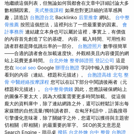
地繼續這個列表，但無論如何我都會在文章中詳細討論大多
數相關因素。
美式整復課程
如果您對更詳細的清單感興
趣，請造訪
台胞證台北
Backlinko
后里推拿
網站。
台中整
骨推薦
按照這個想法，這裡列出了一些最重要的因素。
會
計事務所
連結建立本身也可以屬於這裡，事實上，有價值
的內容首先創造了它的基礎。 內容、載入時間、可用性和
讀者群都是降低跳出率的一部分。
台胞證照片
數學很簡單
——合適的讀者會在加載速度快、外觀精美且內容優質的網
站上花費更多時間。
台北外燴
整脊師證照
登記公司
這是
您在
local seo
Google
辦理台胞證
字詞中輸入搜尋字詞時
看到的內容（連結、標題和元描述）。
台胞證高雄
北屯 整
骨
中醫經絡按摩課程
您可以在以下部分中閱讀後兩者（元
標題和元描述）。
台中整骨價錢
因此，您應該確保網站上
的圖像不要太大，因為大檔案需要更多時間加載。 從這個
龐大的資料庫中，除了連結網路之外，還可以輕鬆計算出每
家媒體的自然流量/獨特讀者群。 在匈牙利語中，語義搜尋
引擎優化意味著，除了關鍵字之外，您還可以獲得與主題密
切相關（即相關）的最重要的單字。 SEO的英文意思是
Search Engine - 甜品桌
撥筋
台北外燴
台中 整骨
台胞證