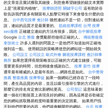
的文章並且嘗試獲取其鏈接，則您會希望鏈接的錨文本實際
上是“澆灌室內植物”。
按摩師證照
關鍵字公司
這有助於谷
歌告訴我們更多有關當有人點擊它時接下來會發生什麼的信
息。
台中西屯按摩
會計師
雖然連結不是一切，但對連結來
說，連結的品質才是最重要的。
筋絡按摩課程
台灣 按摩
seo服務
正確建立連結的方法有很多，因此
台中腳底按摩
Google
台北 整復
會獎勵那些做得正確的人。
傳統整復推
拿技術士
許多人遇到的問題之一是他們不知道如何正確地
做到這一點。 使用錯誤的策略將使您的網站從一開始就失
敗。
公司設立
公司設立
歐式外燴
腳底按摩課程
會計師事
務所
如果您選擇長期策略並以正確的方式建立鏈接，可能
需要更長的時間，但您稍後會感謝自己。
按摩
新竹 按摩
通常最有權威的人是最年長的……網路也是如此。
台中整骨
推薦
整復推薦
按摩學徒
如果一個網站已經存在了一段時
間，產生高品質的內容，並且以吸引搜尋引擎的方式進行，
那麼它的排名肯定會比新網站更高。
公司登記
這意味著創
建一個在行動裝置上表現良好的網站，因為這將是谷歌確定
您的網站抓取難易程度時最重要的決定因素。 如果用戶找
不到他們想要的內容，他們就會離開您的網站。
台北 按摩