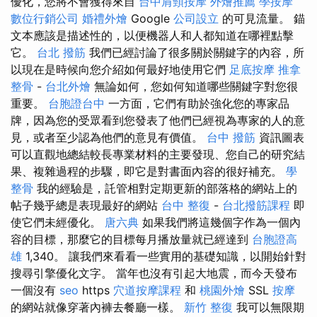
優化，您將不會獲得來自
台中肩頸按摩
外燴推薦
學按摩
數位行銷公司
婚禮外燴
Google
公司設立
的可見流量。 錨
文本應該是描述性的，以便機器人和人都知道在哪裡點擊
它。
台北 撥筋
我們已經討論了很多關於關鍵字的內容，所
以現在是時候向您介紹如何最好地使用它們
足底按摩
推拿
整骨
-
台北外燴
無論如何，您如何知道哪些關鍵字對您很
重要。
台胞證台中
一方面，它們有助於強化您的專家品
牌，因為您的受眾看到您發表了他們已經視為專家的人的意
見，或者至少認為他們的意見有價值。
台中 撥筋
資訊圖表
可以直觀地總結較長專業材料的主要發現、您自己的研究結
果、複雜過程的步驟，即它是對書面內容的很好補充。
學
整骨
我的經驗是，託管相對定期更新的部落格的網站上的
帖子幾乎總是表現最好的網站
台中 整復
-
台北撥筋課程
即
使它們未經優化。
唐六典
如果我們將這幾個字作為一個內
容的目標，那麼它的目標每月播放量就已經達到
台胞證高
雄
1,340。 讓我們來看看一些實用的基礎知識，以開始針對
搜尋引擎優化文字。 當年也沒有引起大地震，而今天發布
一個沒有
seo
https
穴道按摩課程
和
桃園外燴
SSL
按摩
的網站就像穿著內褲去餐廳一樣。
新竹 整復
我可以無限期