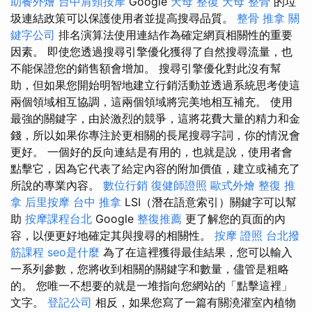
助餐外燴
台中肩頸按摩
Google
天母 整復
天母 整骨
的垃
圾連結政策可以保護使用者並提高搜尋品質。
整骨 推拿
關
鍵字公司
排名演算法使用連結作為確定網頁相關性的重要
因素。 即使您透過搜尋引擎優化獲得了自然搜尋流量，也
不能保證您的銷售額會增加。 搜尋引擎優化對此沒有幫
助，但如果您開始明智地建立行銷活動並透過系統思考使這
兩個領域相互協調，這兩個領域將完美地相互補充。 使用
最強的關鍵字，由於激烈的競爭，這將花費大量的精力和金
錢，所以如果你專注於更相關的長尾搜尋字詞，你的情況會
更好。 一個好的反向連結是有用的，也就是說，使用者會
點擊它，因為它代表了給定內容的附加價值，建立或補充了
所說的專業內容。
數位行銷
復健師證照
歐式外燴
整復 推
拿
后里按摩
台中 推拿
LSI（潛在語意索引）關鍵字可以幫
助
按摩課程台北
Google
整復推薦
更了解您的頁面的內
容，以便更好地確定其與搜尋的相關性。
按摩 證照
台北撥
筋課程
seo是什麼
為了在這裡獲得最佳結果，您可以輸入
一系列參數，您將收到相關的關鍵字和數量，儘管是粗略
的。 您唯一不想要的就是一堆指向您網站的「點擊這裡」
文字。
登記公司
相反，如果您寫了一篇有關澆灌室內植物