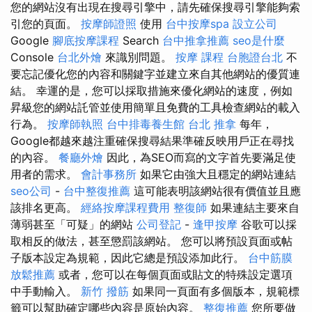
您的網站沒有出現在搜尋引擎中，請先確保搜尋引擎能夠索
引您的頁面。
按摩師證照
使用
台中按摩spa
設立公司
Google
腳底按摩課程
Search
台中推拿推薦
seo是什麼
Console
台北外燴
來識別問題。
按摩 課程
台胞證台北
不
要忘記優化您的內容和關鍵字並建立來自其他網站的優質連
結。 幸運的是，您可以採取措施來優化網站的速度，例如
昇級您的網站託管並使用簡單且免費的工具檢查網站的載入
行為。
按摩師執照
台中排毒養生館
台北 推拿
每年，
Google都越來越注重確保搜尋結果準確反映用戶正在尋找
的內容。
餐廳外燴
因此，為SEO而寫的文字首先要滿足使
用者的需求。
會計事務所
如果它由強大且穩定的網站連結
seo公司
-
台中整復推薦
這可能表明該網站很有價值並且應
該排名更高。
經絡按摩課程費用
整復師
如果連結主要來自
薄弱甚至「可疑」的網站
公司登記
-
逢甲按摩
谷歌可以採
取相反的做法，甚至懲罰該網站。 您可以將預設頁面或帖
子版本設定為規範，因此它總是預設添加此行。
台中筋膜
放鬆推薦
或者，您可以在每個頁面或貼文的特殊設定選項
中手動輸入。
新竹 撥筋
如果同一頁面有多個版本，規範標
籤可以幫助確定哪些內容是原始內容。
整復推薦
您所要做