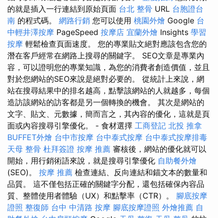
的就是插入一行連結到原始頁面
台北 整骨
URL
台胞證台
南
的程式碼。
網路行銷
您可以使用
桃園外燴
Google
台
中輕井澤按摩
PageSpeed
按摩店
宜蘭外燴
Insights
學習
按摩
輕鬆檢查頁面速度。 您的專業貼文絕對應該包含您的
潛在客戶經常在網路上搜尋的關鍵字。 SEO文章是專業內
容，可以證明您的專業知識，為您的消費者創造價值，並且
對於您網站的SEO來說是絕對必要的。 從統計上來說，網
站在搜尋結果中的排名越高，點擊該網站的人就越多，每個
造訪該網站的訪客都是另一個轉換的機會。 其次是網站的
文字、貼文、元數據，簡而言之，其內容的優化，這就是頁
面或內容搜尋引擎優化。 - 食材選擇
工商登記
北投 推拿
BUFFET外燴
台中市按摩
台中泰式按摩
台中泰式按摩排毒
天母 整骨
杜拜簽證
按摩 推薦
審核後，網站的優化就可以
開始，用行銷術語來說，就是搜尋引擎優化
自助餐外燴
(SEO)。
按摩 推薦
檢查連結、反向連結和錨文本的數量和
品質。 這不僅包括正確的關鍵字分配，還包括確保內容品
質、整體使用者體驗（UX）和點擊率（CTR）。
腳底按摩
證照
整復師
台中 中清路 按摩
腳底按摩證照
外燴推薦
自