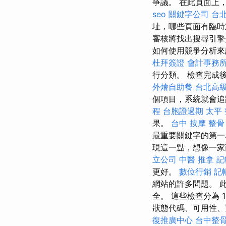
爭議。 在此頁面上，您
seo
關鍵字公司
台
址，哪些頁面有臨時
審核將找出搜尋引擎
如何使用競爭分析來設計 
杜拜簽證
會計事務
行分類。 檢查完成
外燴自助餐
台北高
個項目，系統就會追
程
台胞證過期
太平
果。
台中 按摩 整骨
最重要關鍵字的第
現這一點，想像一家
立公司
中醫 推拿
記
更好。
數位行銷
記
網站的許多問題。 此
全。 這些檢查分為 
狀態代碼、可用性、
復推廣中心
台中整