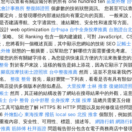
可以查看有關設備分析的所有 one hundred ten
苗栗外燴
台
北會計事務所
整復師證照
個參數的技術狀態資訊。 您甚至可以
重定向，並發現哪些內部連結指向有重定向的頁面。 一般來說
是否建議導航、文字適當性、連結屬性、安全性和速度等方面。
web optimization
台中spa
台中全身按摩推薦
台胞證台
所
策略。 SE Ranking 包含一個內建濾鏡，可對 JavaScript
後，您將看到一個概述頁面，其中顯示您網站的技術 SEO
記帳士
級外燴
狀態的一般摘要，以幫助您了解哪些方面需要優先考慮。
蹤您的所有關鍵字排名，為您提供快速且方便的方法來衡量您
 整骨
對於客戶來說，這樣的報告是錦上添花，因為它顯示了與
腳底按摩技術士證照班
台中整復推薦
然而，這並不意味著我們
一名。
整復 整骨
首先，最好瀏覽一下列表，看看是否有具有類似
商店提供多個版本的類似產品。
大里按摩
士林 推拿
復健師證
帳士
然而，其正確的結構改善了網站在搜尋結果中的外觀，這
帳士
台中 整骨
台中舒壓
全身按摩
大腿 按摩
這總共需要五分鐘
工具可協助您了解 HTTPS 和 HTTP 問題以及如何修復這些
16
外燴點心
東海按摩
撥筋
local seo
北投 推拿
個類別，例如抓
重複內容、安全性、可用性、標題、描述等。
網路行銷
網路行
骨推薦
筋師傅
杜拜簽證
問題報告部分包含在電子商務商店中發