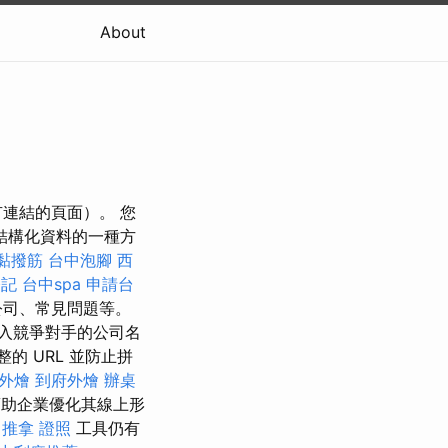
About
連結的頁面）。 您
現結構化資料的一種方
黏撥筋
台中泡腳
西
登記
台中spa
申請台
公司、常見問題等。
中輸入競爭對手的公司名
的 URL 並防止拼
外燴
到府外燴
辦桌
助企業優化其線上形
推拿 證照
工具仍有