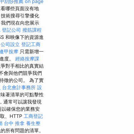
中刮痧推薦
on page
查看哪些頁面沒有地
，技術搜尋引擎優化
 我們現在向您展示
北
登記公司
撥筋課程
、CSS 和映像下的資源進
公司設立
登記工商
逢甲按摩
只需新增一
的進度。
經絡按摩課
競爭對手相比的真實結
不會與他們競爭我們
特徵的公司。 為了實
照
台北會計事務所
設
意味著清單的可點擊性
，通常可以讓我發現
問題以確保您的業務安
取、HTTP
工商登記
銷
台中 推拿
養生整
現的所有問題的清單。