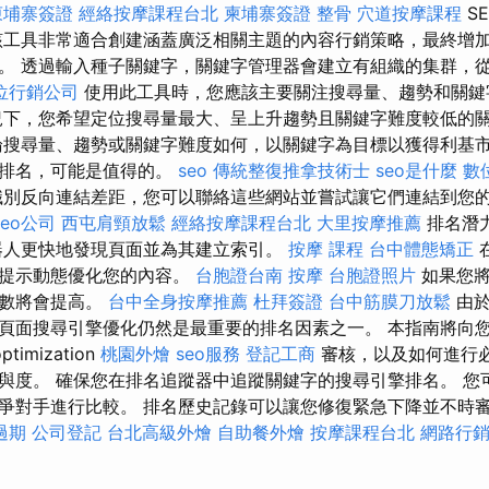
柬埔寨簽證
經絡按摩課程台北
柬埔寨簽證
整骨
穴道按摩課程
S
該工具非常適合創建涵蓋廣泛相關主題的內容行銷策略，最終增
。 透過輸入種子關鍵字，關鍵字管理器會建立有組織的集群，
位行銷公司
使用此工具時，您應該主要關注搜尋量、趨勢和關
下，您希望定位搜尋量最大、呈上升趨勢且關鍵字難度較低的
搜尋量、趨勢或關鍵字難度如何，以關鍵字為目標以獲得利基
移排名，可能是值得的。
seo
傳統整復推拿技術士
seo是什麼
數
別反向連結差距，您可以聯絡這些網站並嘗試讓它們連結到您的
seo公司
西屯肩頸放鬆
經絡按摩課程台北
大里按摩推薦
排名潛
器人更快地發現頁面並為其建立索引。
按摩 課程
台中體態矯正
化提示動態優化您的內容。
台胞證台南
按摩
台胞證照片
如果您將
分數將會提高。
台中全身按摩推薦
杜拜簽證
台中筋膜刀放鬆
由於
頁面搜尋引擎優化仍然是最重要的排名因素之一。 本指南將向
imization
桃園外燴
seo服務
登記工商
審核，以及如何進行
與度。 確保您在排名追蹤器中追蹤關鍵字的搜尋引擎排名。 您
爭對手進行比較。 排名歷史記錄可以讓您修復緊急下降並不時審
過期
公司登記
台北高級外燴
自助餐外燴
按摩課程台北
網路行