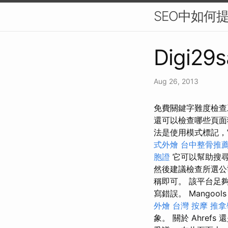
SEO中如何提
Digi29s
Aug 26, 2013
免費關鍵字難度檢查
還可以檢查哪些頁面獲
法是使用模式標記，它
式外燴
台中整骨推
胞證
它可以幫助搜尋
然後建議檢查所選公司
稱即可。 該平台足夠
寫錯誤。 Mangools 
外燴
台灣 按摩
推拿
象。 關於 Ahrefs 