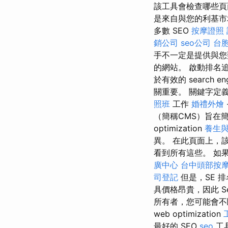
該工具會檢查哪些頁面
是來自與您的利基市場
多數 SEO
按摩證照
銷公司
seo公司
台
手不一定是提供與您
的網站。 啟動排名
於有效的 search engi
關重要。 關鍵字定義了您所
照班
工作
婚禮外燴
（簡稱CMS）旨在
optimization
養生
異。 在此頁面上，
看到所有這些。 如果您
廣中心
台中頭部按
司登記
但是，SE 
具價格昂貴，因此 S
所有者，您可能會不斷尋找
web optimization
最好的 SEO
seo
工