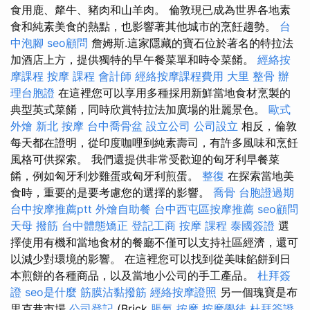
食用鹿、犛牛、豬肉和山羊肉。 倫敦現已成為世界各地素
食和純素美食的熱點，也影響著其他城市的烹飪趨勢。
台
中泡腳
seo顧問
詹姆斯.這家隱藏的寶石位於著名的特拉法
加酒店上方，提供獨特的早午餐菜單和時令菜餚。
經絡按
摩課程
按摩 課程
會計師
經絡按摩課程費用
大里 整骨
辦
理台胞證
在這裡您可以享用多種採用新鮮當地食材烹製的
典型英式菜餚，同時欣賞特拉法加廣場的壯麗景色。
歐式
外燴
新北 按摩
台中喬骨盆
設立公司
公司設立
相反，倫敦
每天都在證明，從印度咖哩到純素壽司，有許多風味和烹飪
風格可供探索。 我們還提供非常受歡迎的匈牙利早餐菜
餚，例如匈牙利炒雞蛋或匈牙利煎蛋。
整復
在探索當地美
食時，重要的是要考慮您的選擇的影響。
喬骨
台胞證過期
台中按摩推薦ptt
外燴自助餐
台中西屯區按摩推薦
seo顧問
天母 撥筋
台中體態矯正
登記工商
按摩 課程
泰國簽證
選
擇使用有機和當地食材的餐廳不僅可以支持社區經濟，還可
以減少對環境的影響。 在這裡您可以找到從美味餡餅到日
本煎餅的各種商品，以及當地小公司的手工產品。
杜拜簽
證
seo是什麼
筋膜沾黏撥筋
經絡按摩證照
另一個瑰寶是布
里克巷市場
公司登記
(Brick
脹氣 按摩
按摩學徒
杜拜簽證