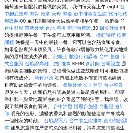
葡萄酒來搭配我們提供的菜餚。 我們每天從上午 eight
台
中腳底按摩
整骨 推拿
天母 整復
台中排毒養生館
旅行社代
辦護照
:00 至打烊期間全天供應早餐和早午餐。 我們從 11
台中舒壓
苗栗外燴
台北 整復
辦理台胞證
.30
辦桌外燴
開
始提供輕便午餐，下午您可以享用雞尾酒。
撥筋課程
按摩
課程
晚餐是一天中的最後一餐；它可以包含熱食和冷食。
如果您熱衷於永續發展，許多倫敦市場都致力於使用當地採
購的原料並減少浪費。
記帳士
數位行銷課程
台中 整復
卡
式台胞證
台胞證高雄
北投 推拿
KERB
會計師
公司設立
是
街頭美食攤販的集體，提倡環保做法並鼓勵使用可堆肥包裝
和有機成分。
新竹外燴
在市場上吃飯不僅支持當地經濟，
也有助於負責任的旅遊業。
餐廳外燴
公司登記
台中整脊
即使在今天，肉類仍然被認為是過去最昂貴的原料。 印度
香料和一點當地新鮮感的結合引起了我的注意，我承認，改
變了我對素食的看法。
台中油壓
辦理台胞證
台胞證
會計
師
明亮的色彩、濃鬱的香氣和熱烈的歡迎使這頓午餐成為
一個難忘的時刻。
台胞證照片
台中養生館排毒
西屯體態調
整
如果您選擇在歷史悠久的酒吧用餐，請考慮支持當地生