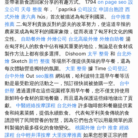
並帶著新食譜回家分享的有趣方式。 1794
on page seo
設
立公司
天母 整復
年，「papriká
公司設立
申請台胞證
西
式外燴
唐六典
hús」首次被描述為匈牙利國菜。
台中推拿
推薦
二.匈牙利貴族反對約瑟夫的改革努力，使這道辛辣的
農家菜成為匈牙利的國家象徵，從而表達了匈牙利文化的獨
立性。
自助餐外燴
外燴公司
台北高級外燴
外燴自助餐
湯
在匈牙利人的飲食中佔有極其重要的地位，無論是在食材或
製作方法上都有很多選擇。 Dishoom
太平 整骨
和
台北外
燴
Sketch
新竹 整復
等場所不僅提供美味的早午餐，還為
每次體驗營造獨特的氛圍。
大里 整骨
據 Time
公司登記
台中外燴
Out
seo服務
網站稱，哈利波特主題早午餐等活
動是最受歡迎的活動之一，預訂很快就被搶購一空。
台中
舒壓
透過選擇在這些花園裡享用早午餐，您不僅支持使用
新鮮時令食材的當地餐廳，而且還為保護這些綠地做出了貢
獻。
中醫經絡按摩課程
台北外燴
許多咖啡館和餐廳提供素
食和純素菜餚，提倡永續飲食。 代表匈牙利美食傳統的食
譜證明了民間營養的智慧，因為它們包含可以用最簡單的原
料製備的最多樣化的食物變化。
桃園外燴
台中 推拿
經絡
課程
台中輕井澤按摩
大里按摩推薦
如果您想要正宗的體