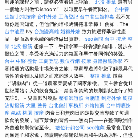
興趣的課程之前，請務必查看線上評論。
北投 推拿
還有另
一個地方叫做“Dishoom”，以印度早午餐而聞名。
台中養
生館
北屯按摩
台中外燴
工商登記
台中養生館排毒
我不知
道你是否知道，但他們的培根烤餅捲非常棒！ 例如，The
台中油壓
Ivy
台胞證高雄
婚禮外燴
致力於選擇季節性產
品，從而為更永續的經濟做出貢獻。
seo顧問
台中 按摩 整
骨
北投 撥筋
想像一下，手裡拿著一杯香濃的咖啡，漫步在
攤位之間，享受著充滿活力的氛圍和早午餐同伴的笑聲。
台中 中醫 整骨
工商登記
數位行銷
按摩
身體撥筋教學
不
容錯過的活動是市場美食之旅，專家導遊將帶您了解最具代
表性的食物以及隨之而來的迷人故事。
整復 推拿
燉菜
（“胡椒肉”）從一道農家菜變成了國家象徵。 天主教會從11
世紀開始引入的飲食規定－禁食和禁慾的規則對此進行了補
充註5。 - 兒童派對餐點
整脊師證照
台胞證
到府外燴
筋膜
沾黏撥筋
大里 整骨
台北會計事務所
外燴推薦
台中腳底按
摩
氣結
桃園 按摩
肉食日和無肉日的定期交替導致了每週
飲食的發展，週五禁食的習俗——無肉日——在整個歐洲作
為普遍規則保留至今。
數位行銷公司
seo推薦
最常食用的
肉類是羊和家禽，節慶時的菜餚以馬肉和牛肉為原料，但也