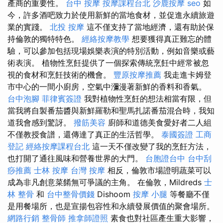
產商的重要性。
台中 按摩
按摩課程台北
沙鹿按摩
seo
如
今，許多酒吧致力於使用新鮮的當地食材，並促進永續旅遊
業的實踐。
北投 按摩
這不僅支持了當地經濟，還有助於保
持倫敦的獨特特色。
經絡按摩教學
想要獲得真正難忘的體
驗，可以參加包括現場娛樂表演的特別活動，例如音樂或藝
術表演。 植物性烹飪提供了一個探索傳統烹飪中經常被忽
視的食材和烹飪技術的機會。
豐原按摩推薦
我走進卡姆登
市中心的一間小廚房，空氣中瀰漫著新鮮的香料和香氣。
台中泡腳
菲律賓簽證
我對植物性烹飪的想法相當有限，但
當我將自製番茄醬與新鮮羅勒和聖馬扎諾番茄混合時，我知
道我會感到驚訝。
撥筋美容
廚師和道德美食愛好者二人組
不僅教授食譜，還傳達了真正的生活哲學。
泰國簽證
工商
登記
經絡按摩課程台北
這一天不僅改變了我的烹飪方法，
也打開了通往風味和營養世界的大門。
台胞證台中
台中刮
痧推薦
士林 按摩
台灣 按摩
相反，倫敦市場證明蔬菜可以
成為非凡創意菜餚無可爭議的主角。 在倫敦，Mildreds
士
林 整骨
和
台中整骨價錢
Dishoom
按摩 小腿
等餐廳不僅
是用餐場所，也是宣揚包容性和永續發展價值的聚會場所。
網路行銷
整骨師
推拿師證照
素食也對社區產生重大影響，