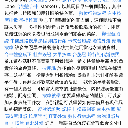
Lane
台胞證台中
Market)，以其周日早午餐而聞名，其中
包括孟加拉國和印度社區的特色菜。
數位行銷課程
台中按
摩排毒
整復推薦
別忘了嚐嚐新鮮的百吉餅，這種體驗不會
讓人失望。 多樣性和創造力是倫敦餐飲場所的核心，即使
是最狂熱的肉食者也能找到令他們驚喜的菜餚。
辦理台胞
證
中醫經絡按摩課程
網路行銷
卡式台胞證
婚禮外燴
頭痛
按摩
許多主題早午餐餐廳都致力於使用當地永續的食材。
台中體態矯正
杜拜簽證
大甲按摩
台胞證
旅行社代辦護照
參加這些活動不僅豐富了用餐體驗，還支持當地生產者和負
責任的旅遊實踐。
按摩課
許多倫敦餐廳和咖啡館現在都舉
辦主題早午餐，從義大利用餐體驗到墨西哥玉米餅和酪梨醬
早午餐，再到受邪教電影啟發的活動。 我們的早餐餐廳設
有一個大露台，可欣賞大教堂的壯麗景色，內部裝潢優雅而
輕鬆，配有空調。
按摩教學
想要獲得難忘的體驗，可以參
加素食烹飪工作坊，在那裡您可以學習如何準備具有現代風
味的招牌菜餚。
復健師證照
記帳士
撥筋創業
南屯按摩
腳
底按摩證照
按摩證照
宜蘭外燴
數位行銷課程
台胞證照片
台中 按摩
台北外燴
這是一種讓自己沉浸在倫敦飲食文化中