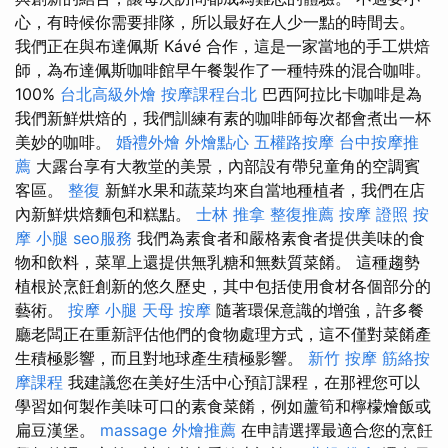
心，有時候你需要排隊，所以最好在人少一點的時間去。
我們正在與布達佩斯 Kávé 合作，這是一家當地的手工烘焙
師，為布達佩斯咖啡館早午餐製作了一種特殊的混合咖啡。
100%
台北高級外燴
按摩課程台北
巴西阿拉比卡咖啡是為
我們新鮮烘焙的，我們訓練有素的咖啡師每次都會煮出一杯
美妙的咖啡。
婚禮外燴
外燴點心
五權路按摩
台中按摩推
薦
大露台享有大教堂的美景，內部設有帶兒童角的空調賓
客區。
整復
新鮮水果和蔬菜均來自當地種植者，我們在店
內新鮮烘焙麵包和糕點。
士林 推拿
整復推薦
按摩 證照
按
摩 小腿
seo服務
我們為素食者和嚴格素食者提供美味的食
物和飲料，菜單上還提供無乳糖和無麩質菜餚。 這種趨勢
植根於烹飪創新的悠久歷史，其中包括使用食材各個部分的
藝術。
按摩 小腿
天母 按摩
隨著環保意識的增強，許多餐
廳老闆正在重新評估他們的食物處理方式，這不僅對菜餚產
生積極影響，而且對地球產生積極影響。
新竹 按摩
筋絡按
摩課程
我建議您在美好生活中心預訂課程，在那裡您可以
學習如何製作美味可口的素食菜餚，例如蘆筍和檸檬燴飯或
扁豆漢堡。
massage
外燴推薦
在申請選擇最適合您的烹飪