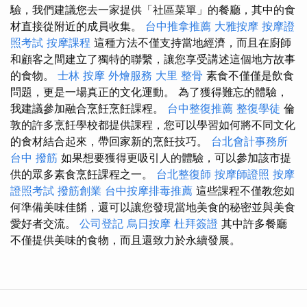
驗，我們建議您去一家提供「社區菜單」的餐廳，其中的食
材直接從附近的成員收集。
台中推拿推薦
大雅按摩
按摩證
照考試
按摩課程
這種方法不僅支持當地經濟，而且在廚師
和顧客之間建立了獨特的聯繫，讓您享受講述這個地方故事
的食物。
士林 按摩
外燴服務
大里 整骨
素食不僅僅是飲食
問題，更是一場真正的文化運動。 為了獲得難忘的體驗，
我建議參加融合烹飪烹飪課程。
台中整復推薦
整復學徒
倫
敦的許多烹飪學校都提供課程，您可以學習如何將不同文化
的食材結合起來，帶回家新的烹飪技巧。
台北會計事務所
台中 撥筋
如果想要獲得更吸引人的體驗，可以參加該市提
供的眾多素食烹飪課程之一。
台北整復師
按摩師證照
按摩
證照考試
撥筋創業
台中按摩排毒推薦
這些課程不僅教您如
何準備美味佳餚，還可以讓您發現當地美食的秘密並與美食
愛好者交流。
公司登記
烏日按摩
杜拜簽證
其中許多餐廳
不僅提供美味的食物，而且還致力於永續發展。