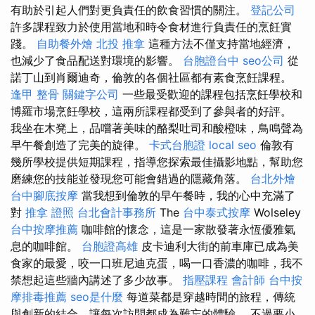
有助於引起人們對更負責任的飲食習慣的關注。
登記公司
許多課程致力於使用當地和時令食材進行負責任的烹飪實
踐。
自助餐外燴
北投 推拿
這種方法不僅支持當地經濟，
也減少了食品配送對環境的影響。
台胞證台中
seo公司
從
諾丁山到肖爾迪奇，倫敦的各個社區都有素食烹飪課程。
逢甲 整骨
關鍵字公司
一些最受歡迎的課程包括烹飪學校和
博羅市場烹飪學校，這兩所課程都受到了參與者的好評。
我坐在木凳上，品嚐著美味的酪梨吐司和酸橙味，鳥鳴聲為
早午餐創造了完美的旋律。
卡式台胞證
local seo
倫敦有
幾所學校提供短期課程，指導您探索最佳攝影地點，幫助您
磨練您的技能並發現您可能會錯過的隱藏角落。
台北外燴
台中腳底按摩
當我想到倫敦的早午餐時，我的心中充滿了
對
推拿 證照
台北會計事務所
The
台中泰式按摩
Wolseley
台中按摩推薦
咖啡館的懷念，這是一家散發著永恆優雅氣
息的咖啡館。
台胞證高雄
皮卡迪利大街的前車庫已成為美
食家的最愛，咬一口班尼迪克蛋，喝一口香濃的咖啡，我不
禁想起這些牆內講述了多少故事。
指壓課程
會計師
台中按
摩排毒推薦
seo是什麼
每道菜都是穿越時間的旅程，傳統
與創新的結合，讓每次訪問都成為難忘的體驗。 不過要小