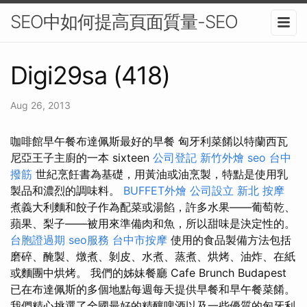
SEO中如何提高頁面質量-SEO
Digi29sa (418)
Aug 26, 2013
咖啡館早午餐布達佩斯最好的早餐 匈牙利菜餚以特蘭西瓦
尼亞王子主廚的一本 sixteen
公司登記
新竹外燴
seo
台中
撥筋
世紀烹飪書為基礎，用黃油或油烹製，特點是使用乳
製品和濃烈的調味料。
BUFFET外燴
公司設立
新北 按摩
煮義大利麵和餃子作為配菜或湯餡，許多水果——葡萄乾、
蘋果、梨子——被用來準備肉和魚，所以甜味是決定性的。
台胞證過期
seo服務
台中市按摩
使用的食品製備方法包括
磨碎、醃製、燉煮、剝皮、水煮、蒸煮、烘烤、油炸、在紙
或麵團中烘烤。 我們的姊妹餐廳 Cafe Brunch Budapest
已在布達佩斯的多個地點每週每天提供早餐和早午餐菜餚。
我們精心挑選了全國最好的精釀啤酒以及一些優質的匈牙利