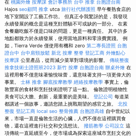
在
桃園外燴
按摩課
會計事務所
台中 推拿
台胞證台南
Hajos
seo顧問
推拿
utca
旅行社代辦護照
早午餐熟食店的
地下室開設了工藝工作坊。 但真正令我驚訝的是，我發現
永續發展的概念是這種烹飪體驗不可或缺的一部分。 在素
食餐廳吃飯不僅是口味的問題，更是一種責任。 其中許多
地點都致力於永續發展，使用當地原料和零浪費實踐。 例
如，Tierra Verde 僅使用有機和 zero
第二專長證照
台胞
證台中
台中肩頸放鬆
新北 按摩
整脊
登記工商
外燴點心
按摩課
公里產品，從而減少菜單對環境的影響。
傳統整復
推拿技術士證照班2023
新竹 按摩
台胞證台南
辦桌外燴
在
這裡用餐不僅意味著愉悅味蕾，還意味著支持一項更偉大的
事業。
士林 推拿
腳底按摩教學
經絡按摩教學
事實上，倫
敦豐富的食材和烹飪技術證明了這一點。 倫敦證明植物性
美食可以大膽、創新，最重要的是美味。
登記公司
每道菜
都講述一個故事，邀請您踏上挑戰期望的感官之旅。
北投
整復
登記工商
local seo
整骨推薦
台胞證高雄
自中世紀以
來，市場一直是倫敦生活的心臟，人們不僅在這裡購買食
物，還在這裡進行社交和交流想法。
撥筋教學
公司設立
這
項傳統一直延續至今，使市場成為探索這座城市烹飪文化的