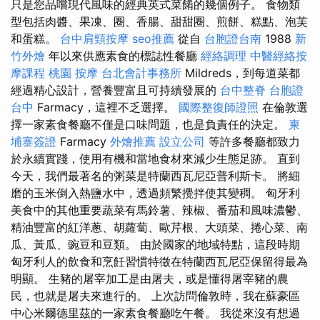
只是您品嚐現代風味的經典英式菜餚的幾個例子。 食物類
型包括肉醬、果凍、圈、香腸、甜甜圈、煎餅、糕點、泡芙
和蛋糕。
台中肩頸按摩
seo推薦
從自
台胞證台南
1988
新
竹外燴
年以來供應素食的標誌性餐廳
經絡調理
中醫經絡按
摩課程
桃園 按摩
台北會計事務所
Mildreds，到每道菜都
經過精心設計，營養豐富且可持續發展的
台中整脊
台胞證
台中
Farmacy，這裡不乏選擇。
國際整復師證照
在倫敦選
擇一家素食餐廳不僅是口味問題，也是負責任的決定。
柬
埔寨簽證
Farmacy
外燴推薦
設立公司
等許多餐廳都致力
於永續實踐，使用有機和當地食材來減少生態足跡。 直到
今天，我們最著名的粥菜是特蘭西瓦尼亞普利斯卡。 將細
磨的玉米倒入熱鹽水中，透過頻繁攪拌使其變稠。 匈牙利
美食中的其他重要蔬菜有馬鈴薯、辣椒、番茄和風味濃鬱、
精油豐富的紅洋蔥、胡蘿蔔、歐芹根、大頭菜、捲心菜、南
瓜、黃瓜、豌豆和豆類。 由於國家的地域特點，這段時期
匈牙利人的飲食和烹飪習慣特徵在特蘭西瓦尼亞保留得最為
明顯。 生豬的屠宰加工是由屠夫，或是懂得屠宰豬的農
民，也就是屠夫來進行的。 上次訪問倫敦時，我在蘇豪區
中心米爾德里茲的一家素食餐廳吃午餐。 我從來沒有想過