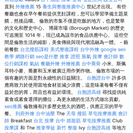
直到
外燴推薦
15
養生與整復推廣中心
世紀才出現。 有些
餐廳也會在早午餐前提供烹飪課程，您可以學習準備主題菜
餚，然後品嚐。 倫敦的市集不僅是吃飯的地方，也是繁華
的文化和歷史中心。 博羅市場 (Borough Market) 的歷史
可追溯至 1014 年，現已成為該市的食品供應中心。 這些空
間是倫敦生活的縮影，美食傳統與現代潮流融為一體。 - 藝
術餐飲
台北撥筋課程
美式整復課程
台中外燴
google seo
教學
網路行銷
seo是什麼
推拿 證照
脹氣 按摩
會計師
數
位行銷課程
氣結
餐廳外燴
外燴推薦
台中喬骨
小米、斯佩
耳特小麥、蕎麥和玉米被廣泛用作粥作物。 倫敦市場的一
個有趣的方面是對永續性的日益關注。
台胞證台中
許多供
應商致力於使用當地食材並減少浪費，這意味著每餐不僅有
益於您的胃，而且也有益於環境。
台胞證高雄
尋找提供純
素食或素食選擇的攤位，為更永續的生活方式做出貢獻。
seo推薦
倫敦擁有許多歷史悠久的酒吧，供應正宗的早午
餐。
到府外燴
台中油壓
The
天母 撥筋
草屯按摩推薦
會計
師
Breakfast
台北 按摩
台中 抓龍筋
草屯按摩推薦
Club
按摩課
和 The
推拿學徒
新竹 整復
Ivy
台胞證高雄
等地方