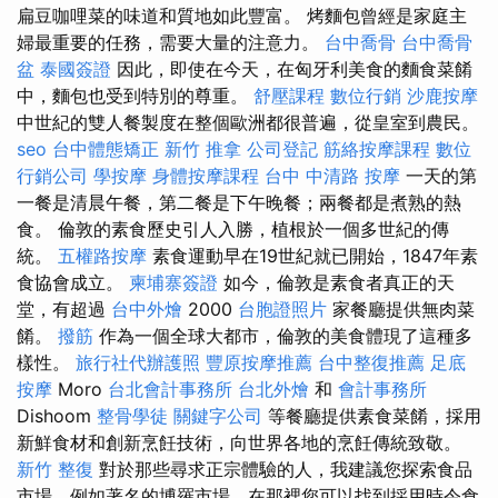
扁豆咖哩菜的味道和質地如此豐富。 烤麵包曾經是家庭主
婦最重要的任務，需要大量的注意力。
台中喬骨
台中喬骨
盆
泰國簽證
因此，即使在今天，在匈牙利美食的麵食菜餚
中，麵包也受到特別的尊重。
舒壓課程
數位行銷
沙鹿按摩
中世紀的雙人餐製度在整個歐洲都很普遍，從皇室到農民。
seo
台中體態矯正
新竹 推拿
公司登記
筋絡按摩課程
數位
行銷公司
學按摩
身體按摩課程
台中 中清路 按摩
一天的第
一餐是清晨午餐，第二餐是下午晚餐；兩餐都是煮熟的熱
食。 倫敦的素食歷史引人入勝，植根於一個多世紀的傳
統。
五權路按摩
素食運動早在19世紀就已開始，1847年素
食協會成立。
柬埔寨簽證
如今，倫敦是素食者真正的天
堂，有超過
台中外燴
2000
台胞證照片
家餐廳提供無肉菜
餚。
撥筋
作為一個全球大都市，倫敦的美食體現了這種多
樣性。
旅行社代辦護照
豐原按摩推薦
台中整復推薦
足底
按摩
Moro
台北會計事務所
台北外燴
和
會計事務所
Dishoom
整骨學徒
關鍵字公司
等餐廳提供素食菜餚，採用
新鮮食材和創新烹飪技術，向世界各地的烹飪傳統致敬。
新竹 整復
對於那些尋求正宗體驗的人，我建議您探索食品
市場，例如著名的博羅市場，在那裡您可以找到採用時令食