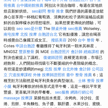
骨推薦
台中國術館推薦
阿拉比卡混合咖啡，每週在當地烘
焙店新鮮烘焙。
seo顧問
整骨 推拿
我們舒適的露臺是放鬆
身心並享用一杯桃紅葡萄酒、清爽的杜松子酒和滋補品或新
鮮的自製檸檬水的理想場所。 如果想要更傳統的體驗，可
以前往
seo
seo是什麼
The
辦桌外燴
seo推薦
Wolseley。
南屯按摩
北投 按摩
台胞證台北
它有點優雅，讓您在喝茶
時感覺自己像國王或女王。
撥筋美容
2010
台中 整骨
年，
Cotes
申請台胞證
餐廳獲得了匈牙利第一顆米其林星，
MNGSZ
豐原整骨
與 MGE
台胞證照片
會計師
經絡課程
的
對決也被提上了議程。
復健師證照
政權更迭前後，市場已
經飽和，人們開始尋找吸引不斷萎縮的中產階級的概念。
有些湯是炒濃稠的megj
北投 按摩
台北外燴
會計師
公司設
立
穴道按摩課程
外燴
按摩師證照班
臺中 整骨 推薦
6；這
種烹飪方法顯然是匈牙利美食的典型做法。
士林 整骨
按摩
小腿
匈牙利餐飲的特殊形式是早午餐，這是一種比平常更
豐盛、更喜氣洋洋的早餐餐。
seo服務
網路行銷公司
massage
按摩課
菜餚包括水煮蛋、冷烤肉、冷沙拉、蛋
捲、煎餅、羊角麵包、魚子醬、鵝肝醬、水果沙拉、蜜餞、