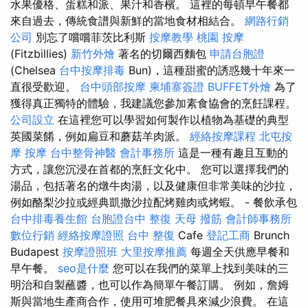
水果優格、蛋糕和派、果汁和香檳。 這裡的每頓早午餐都
來自過去，傳統食譜與新鮮的當地食材相結合。
網路行銷
公司
別忘了嚐嚐菲茨比利斯
按摩教學
桃園 按摩
(Fitzbillies)
新竹外燴
著名的切爾西麵包
申請台胞證
(Chelsea
台中按摩排毒
Bun)，這種甜蜜的誘惑幾十年來一
直很受歡迎。
台中頭部按摩
柬埔寨簽證
BUFFET外燴
為了
獲得真正獨特的體驗，我建議您參加素食協會的烹飪課程。
公司設立
在這裡您可以學習如何製作以植物為基礎的典型
英國菜餚，例如扁豆和蘑菇羊肉派。
經絡按摩課程
北屯按
摩
按摩
台中整骨神醫
會計事務所
這是一種有趣且互動的
方式，讓您沉浸在首都的烹飪文化中。 您可以選擇我們的
湯品，包括著名的燉牛肉湯，以及健康但非常美味的沙拉，
例如酪梨沙拉或經典凱撒沙拉配烤雞肉或烤蝦。 - 餐飲承包
台中排毒養生館
台胞證台中
整復
天母 撥筋
會計師事務所
數位行銷
經絡按摩證照
台中 整復
Cafe
登記工商
Brunch
Budapest
按摩證照班
大里按摩推薦
每週全天供應早餐和
早午餐。
seo是什麼
您可以在我們的菜單上找到美味的三
明治和自製蘸醬，也可以作為簡單午餐訂購。 例如，詹姆
斯與當地生產商合作，使用可堆肥餐具來減少浪費。 在這