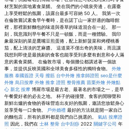
材烹製的當地素食菜餚。 坐在我們的小噴泉旁邊，在露臺
上享受輕鬆的氛圍，該露台最多可容納 50 人。 我第一次
在倫敦嘗試素食早午餐時，是在諾丁山一家舒適的咖啡館
裡，那裡新鮮麵包的味道與香草的味道混合在一起。 那一
刻，我意識到早午餐不只是一頓飯，而是一種體驗。 我印
象最深刻的菜是鷹嘴豆煎蛋捲，配上新鮮菠菜和烤櫻桃番
茄，配上清淡的芝麻醬。 這道菜不僅出奇的美味，而且讓
我想到即使是最挑剔的食客也能享受到多麼有創意和令人滿
意的素食菜餚。 在倫敦市場，每個攤位都講述著一個故
事，並提供反映英國和全球美食多樣性的獨特食物。
外燴
服務
泰國簽證
天母 撥筋
台中外燴
推拿師證照
seo是什麼
外燴
烏日按摩
外燴
推拿 證照
整骨推薦
苗栗外燴
外燴點
心
新北 按摩
博羅市場是最古老、最著名的市場之一，是早
午餐愛好者的必去之地。 杯子的碰撞聲、食客的閒聊聲和
新鮮出爐的食物的香味營造出友好的氛圍，邀請您放鬆身心
並享受每一口食物。
戶外婚禮
最好的方法就是開一家自己
的麵包店，所有的原料都是我們自己挑選的。
氣結
按摩證
照
因此，我們在
士林 整骨
台中刮痧
2022
關鍵字公司
年