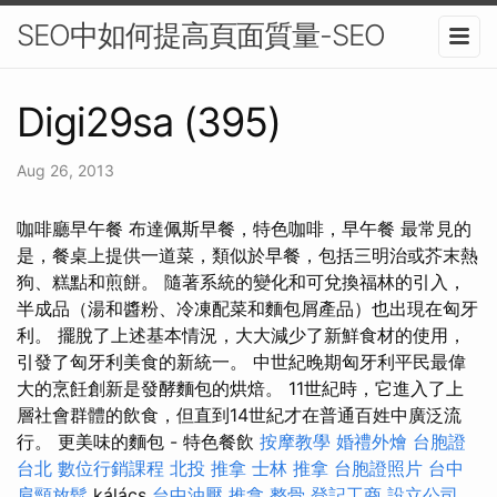
SEO中如何提高頁面質量-SEO
Digi29sa (395)
Aug 26, 2013
咖啡廳早午餐 布達佩斯早餐，特色咖啡，早午餐 最常見的
是，餐桌上提供一道菜，類似於早餐，包括三明治或芥末熱
狗、糕點和煎餅。 隨著系統的變化和可兌換福林的引入，
半成品（湯和醬粉、冷凍配菜和麵包屑產品）也出現在匈牙
利。 擺脫了上述基本情況，大大減少了新鮮食材的使用，
引發了匈牙利美食的新統一。 中世紀晚期匈牙利平民最偉
大的烹飪創新是發酵麵包的烘焙。 11世紀時，它進入了上
層社會群體的飲食，但直到14世紀才在普通百姓中廣泛流
行。 更美味的麵包 - 特色餐飲
按摩教學
婚禮外燴
台胞證
台北
數位行銷課程
北投 推拿
士林 推拿
台胞證照片
台中
肩頸放鬆
kálács
台中油壓
推拿 整骨
登記工商
設立公司