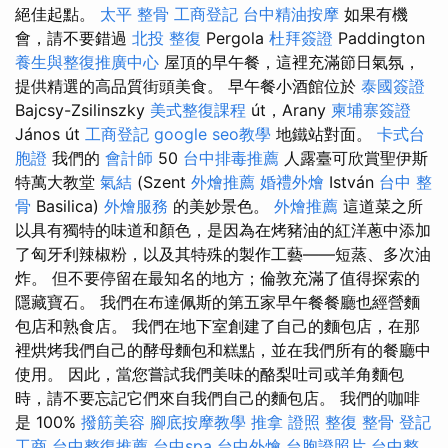
絕佳起點。
太平 整骨
工商登記
台中精油按摩
如果有機
會，請不要錯過
北投 整復
Pergola
杜拜簽證
Paddington
養生與整復推廣中心
屋頂的早午餐，這裡充滿節日氣氛，
提供精選的高品質街頭美食。 早午餐小酒館位於
泰國簽證
Bajcsy-Zsilinszky
美式整復課程
út，Arany
柬埔寨簽證
János út
工商登記
google seo教學
地鐵站對面。
卡式台
胞證
我們的
會計師
50
台中排毒推薦
人露臺可欣賞聖伊斯
特萬大教堂
氣結
(Szent
外燴推薦
婚禮外燴
István
台中 整
骨
Basilica)
外燴服務
的美妙景色。
外燴推薦
這道菜之所
以具有獨特的味道和顏色，是因為在烤豬油的紅洋蔥中添加
了匈牙利辣椒粉，以及其特殊的製作工藝——短蒸、多次油
炸。 但不要停留在最知名的地方；倫敦充滿了值得探索的
隱藏寶石。 我們在布達佩斯的第五家早午餐餐廳也經營麵
包店和熟食店。 我們在地下室創建了自己的麵包店，在那
裡烘烤我們自己的酵母麵包和糕點，並在我們所有的餐廳中
使用。 因此，當您嘗試我們美味的酪梨吐司或羊角麵包
時，請不要忘記它們來自我們自己的麵包店。 我們的咖啡
是 100%
撥筋美容
腳底按摩教學
推拿 證照
整復 整骨
登記
工商
台中整復推薦
台中spa
台中外燴
台胞證照片
台中整