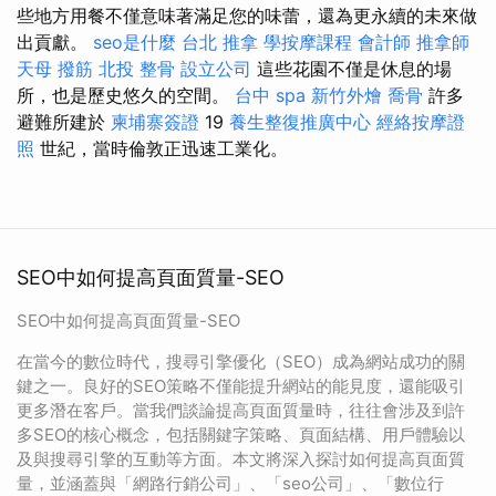
些地方用餐不僅意味著滿足您的味蕾，還為更永續的未來做
出貢獻。
seo是什麼
台北 推拿
學按摩課程
會計師
推拿師
天母 撥筋
北投 整骨
設立公司
這些花園不僅是休息的場
所，也是歷史悠久的空間。
台中 spa
新竹外燴
喬骨
許多
避難所建於
柬埔寨簽證
19
養生整復推廣中心
經絡按摩證
照
世紀，當時倫敦正迅速工業化。
SEO中如何提高頁面質量-SEO
SEO中如何提高頁面質量-SEO
在當今的數位時代，搜尋引擎優化（SEO）成為網站成功的關
鍵之一。良好的SEO策略不僅能提升網站的能見度，還能吸引
更多潛在客戶。當我們談論提高頁面質量時，往往會涉及到許
多SEO的核心概念，包括關鍵字策略、頁面結構、用戶體驗以
及與搜尋引擎的互動等方面。本文將深入探討如何提高頁面質
量，並涵蓋與「網路行銷公司」、「seo公司」、「數位行