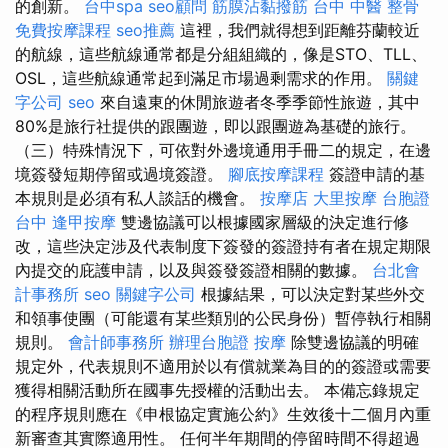
的創新。
台中spa
seo顧問
筋膜沾黏撥筋
台中 中醫 整骨
免費按摩課程
seo推薦
這裡，我們就得想到距離芬蘭較近
的航線，這些航線通常都是分組組織的，像是STO、TLL、
OSL，這些航線通常起到滿足市場過剩需求的作用。
關鍵
字公司
seo
來自遠東的休閒旅遊者冬季季節性旅遊，其中
80%是旅行社提供的跟團遊，即以跟團遊為基礎的旅行。
（三）特殊情況下，可依對外邊境通用手冊二的規定，在邊
境簽發短期停留或過境簽證。
腳底按摩課程
簽證申請的基
本規則是必須有私人談話的機會。
按摩店
大里按摩
台胞證
台中
逢甲按摩
雙邊協議可以根據國家層級的決定進行修
改，這些決定涉及代表制度下簽發的簽證持有者在規定期限
內提交的庇護申請，以及與簽發簽證相關的數據。
台北會
計事務所
seo
關鍵字公司
根據結果，可以決定對某些外交
和領事使團（可能還有某些類別的公民身份）暫停執行相關
規則。
會計師事務所
辦理台胞證
按摩
除雙邊協議的明確
規定外，代表規則不適用於以有償就業為目的的簽證或需要
獲得相關活動所在國事先授權的活動出去。 本備忘錄規定
的程序規則應在《申根協定實施公約》生效後十二個月內重
新審查其實際適用性。 任何半年期間的停留時間不得超過