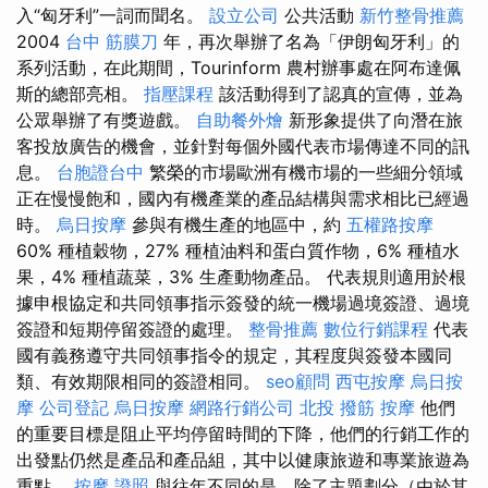
入“匈牙利”一詞而聞名。
設立公司
公共活動
新竹整骨推薦
2004
台中 筋膜刀
年，再次舉辦了名為「伊朗匈牙利」的
系列活動，在此期間，Tourinform 農村辦事處在阿布達佩
斯的總部亮相。
指壓課程
該活動得到了認真的宣傳，並為
公眾舉辦了有獎遊戲。
自助餐外燴
新形象提供了向潛在旅
客投放廣告的機會，並針對每個外國代表市場傳達不同的訊
息。
台胞證台中
繁榮的市場歐洲有機市場的一些細分領域
正在慢慢飽和，國內有機產業的產品結構與需求相比已經過
時。
烏日按摩
參與有機生產的地區中，約
五權路按摩
60% 種植穀物，27% 種植油料和蛋白質作物，6% 種植水
果，4% 種植蔬菜，3% 生產動物產品。 代表規則適用於根
據申根協定和共同領事指示簽發的統一機場過境簽證、過境
簽證和短期停留簽證的處理。
整骨推薦
數位行銷課程
代表
國有義務遵守共同領事指令的規定，其程度與簽發本國同
類、有效期限相同的簽證相同。
seo顧問
西屯按摩
烏日按
摩
公司登記
烏日按摩
網路行銷公司
北投 撥筋
按摩
他們
的重要目標是阻止平均停留時間的下降，他們的行銷工作的
出發點仍然是產品和產品組，其中以健康旅遊和專業旅遊為
重點。
按摩 證照
與往年不同的是，除了主題劃分（由於其