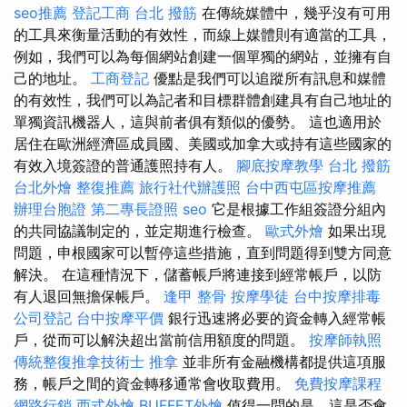
seo推薦
登記工商
台北 撥筋
在傳統媒體中，幾乎沒有可用
的工具來衡量活動的有效性，而線上媒體則有適當的工具，
例如，我們可以為每個網站創建一個單獨的網站，並擁有自
己的地址。
工商登記
優點是我們可以追蹤所有訊息和媒體
的有效性，我們可以為記者和目標群體創建具有自己地址的
單獨資訊機器人，這與前者俱有類似的優勢。 這也適用於
居住在歐洲經濟區成員國、美國或加拿大或持有這些國家的
有效入境簽證的普通護照持有人。
腳底按摩教學
台北 撥筋
台北外燴
整復推薦
旅行社代辦護照
台中西屯區按摩推薦
辦理台胞證
第二專長證照
seo
它是根據工作組簽證分組內
的共同協議制定的，並定期進行檢查。
歐式外燴
如果出現
問題，申根國家可以暫停這些措施，直到問題得到雙方同意
解決。 在這種情況下，儲蓄帳戶將連接到經常帳戶，以防
有人退回無擔保帳戶。
逢甲 整骨
按摩學徒
台中按摩排毒
公司登記
台中按摩平價
銀行迅速將必要的資金轉入經常帳
戶，從而可以解決超出當前信用額度的問題。
按摩師執照
傳統整復推拿技術士
推拿
並非所有金融機構都提供這項服
務，帳戶之間的資金轉移通常會收取費用。
免費按摩課程
網路行銷
西式外燴
BUFFET外燴
值得一問的是，這是否會