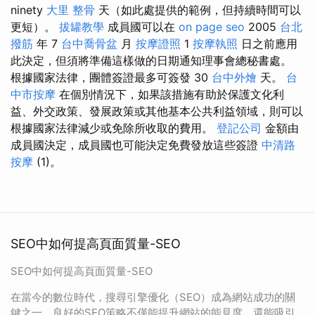
ninety
大里 整骨
天（如此處提供的範例，但持續時間可以
更短）。
拔罐教學
成員國可以在
on page seo
2005
台北
撥筋
年 7
台中喬骨盆
月
按摩證照
1
按摩執照
日之前應用
此決定，但須將準備這樣做的日期通知理事會總秘書處。
根據國家法律，團體簽證最多可簽發 30
台中外燴
天。
台
中市按摩
在個別情況下，如果該措施有助於保護文化利
益、外交政策、發展政策或其他基本公共利益領域，則可以
根據國家法律減少或免除所收取的費用。
登記公司
金額由
成員國決定，成員國也可能決定免費發放這些簽證
中清路
按摩
(1)。
SEO中如何提高頁面質量-SEO
SEO中如何提高頁面質量-SEO
在當今的數位時代，搜尋引擎優化（SEO）成為網站成功的關
鍵之一。良好的SEO策略不僅能提升網站的能見度，還能吸引