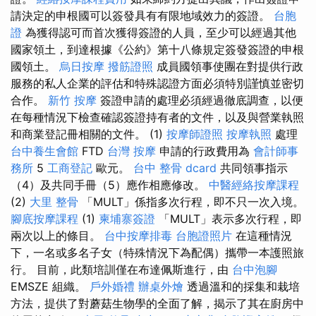
請決定的申根國可以簽發具有有限地域效力的簽證。
台胞
證
為獲得認可而首次獲得簽證的人員，至少可以經過其他
國家領土，到達根據《公約》第十八條規定簽發簽證的申根
國領土。
烏日按摩
撥筋證照
成員國領事使團在對提供行政
服務的私人企業的評估和特殊認證方面必須特別謹慎並密切
合作。
新竹 按摩
簽證申請的處理必須經過徹底調查，以便
在每種情況下檢查確認簽證持有者的文件，以及與營業執照
和商業登記冊相關的文件。 (1)
按摩師證照
按摩執照
處理
台中養生會館
FTD
台灣 按摩
申請的行政費用為
會計師事
務所
5
工商登記
歐元。
台中 整骨 dcard
共同領事指示
（4）及共同手冊（5）應作相應修改。
中醫經絡按摩課程
(2)
大里 整骨
「MULT」係指多次行程，即不只一次入境。
腳底按摩課程
(1)
柬埔寨簽證
「MULT」表示多次行程，即
兩次以上的條目。
台中按摩排毒
台胞證照片
在這種情況
下，一名或多名子女（特殊情況下為配偶）攜帶一本護照旅
行。 目前，此類培訓僅在布達佩斯進行，由
台中泡腳
EMSZE 組織。
戶外婚禮
辦桌外燴
透過溫和的採集和栽培
方法，提供了對蘑菇生物學的全面了解，揭示了其在廚房中