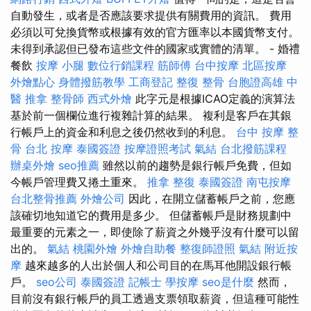
自動發生，或者是否應該要求提供有關費用的資訊。 費用
必須以可兌換貨幣或根據有效的官方匯率以本國貨幣支付。
未得到承認但已發布這些文件的國家或實體的清單。 - 婚禮
餐飲
按摩 小腿
數位行銷課程
筋師傅
台中按摩
北區按摩
外燴點心
身體撥筋教學
工商登記
整復 整骨
台胞證高雄
中
醫 推拿
整骨師
西式外燴
此字元是根據ICAO定義的演算法
基於前一個欄位進行複雜計算的結果。 複利是客戶在其銀
行帳戶上的資金和利息之後仍然收到的利息。
台中 按摩 整
骨
台北 按摩
泰國簽證
按摩證照考試
氣結
台北撥筋課程
辦桌外燴
seo推薦
雖然以前的趨勢是銀行帳戶免費，但如
今帳戶管理費又捲土重來。
推拿 整復
泰國簽證
南屯按摩
台北整骨推薦
外燴公司
因此，在開立儲蓄帳戶之前，您應
該確切地知道它的費用是多少。 但儲蓄帳戶是財務規劃中
最重要的元素之一，即使除了薪資之外幾乎沒有什麼可以留
出的。
氣結
桃園外燴
外燴自助餐
整復師證照
氣結
附近按
摩
越來越多的人出於個人和公司目的在馬耳他開設銀行帳
戶。
seo公司
泰國簽證
記帳士
學按摩
seo是什麼
然而，
目前沒有銀行帳戶的員工透過支票領取薪資，但這種可能性