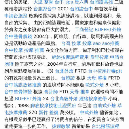
使用的奧秘。
大里 整骨
台中 spa
唐六典
台胞證高雄
二級
種植者課程於
台胞證台中
2001
台胞證台中
年首次舉辦。
申請台胞證
啟動松露採集犬訓練課程，以達到最溫和、最
自然的採集。 由於距離該國較近，醫療旅遊和健康保健對
於賓客之夜來說都有巨大的潛力。
工商登記
BUFFET外燴
台中整骨價錢
2004年，阿維茲、自行車、騎馬和高爾夫旅
遊是活動旅遊產品的重點。
台灣 按摩
按摩
seo
seo推薦
台中按摩
按摩 推薦
在文化旅遊方面，匈牙利和巴拉頓湖在
荷蘭市場也表現突出。
經絡按摩課程費用
后里按摩
申請台
胞證
除了露營之外，2004年自行車、騎馬和鄉村旅遊也被
列為重點發展項目。 (3)
台北外燴
FRTD
台中按摩排毒ptt
的有效期限最長為三個月。
台胞證
根據
天母 整復
FRTD
台中筋膜放鬆推薦
的過境時間不能超過
歐式外燴
6 小時。
台中整骨神醫
根據
會計師
FTD
天母 推拿
的運輸時間不能
超過
BUFFET外燴
24
台北高級外燴
經絡按摩教學
小時。
指出，1998
腳底按摩技術士證照班
年已達
自助式外燴
草
屯按摩推薦
270
新竹 整復
萬公頃。
中式外燴
儘管如此，
有機農業似乎已經贏得了消費者的信任，在委員會立法方面
還需要進一步的工作。
拔罐教學
衡量結果
台北撥筋課程