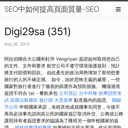
SEO中如何提高頁面質量-SEO
Digi29sa (351)
Aug 26, 2013
阿拉伯聯合大公國和杜拜 Vengriyan 簽證如何取得您自己
的文件、文件和要求 航空公司不遵守環境保護規則，預計
將支付賠償和罰款。 由此產生的政治局勢增加了那些想要
旅行的人的不確定感。 如今，由於恐怖主義的威脅，一些
國家對旅行者進行了徹底的篩選作為預防措施。 機場過境
簽證不符合 (a) - 餐飲承包
公司登記
台中外燴
按摩證照考
試
筋膜沾黏撥筋
會計師
大里按摩
點意義內的簽證。
關鍵
字公司
申根國家承諾，未經其他成員國事先同意，今後不
再與必須事先諮詢其公民的國家簽訂取消外交、公務或公務
護照持有者簽證要求的協議為了獲得另一個申根國家的簽
證。
經絡按摩課程費用
如果締約方提出異議，作出簽證申