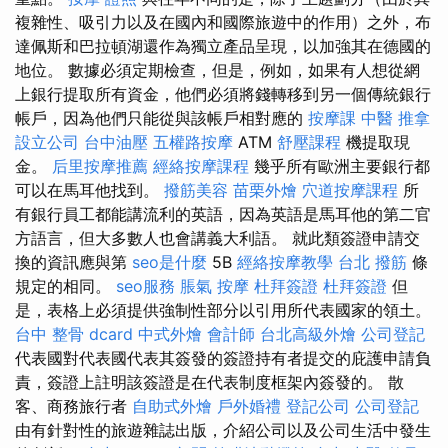
複雜性、吸引力以及在國內和國際旅遊中的作用）之外，布
達佩斯和巴拉頓湖還作為獨立產品呈現，以加強其在德國的
地位。 數據必須定期檢查，但是，例如，如果有人想從網
上銀行提取所有資金，他們必須將錢轉移到另一個傳統銀行
帳戶，因為他們只能從與該帳戶相對應的
按摩課
中醫 推拿
設立公司
台中油壓
五權路按摩
ATM
舒壓課程
機提取現
金。
后里按摩推薦
經絡按摩課程
幾乎所有歐洲主要銀行都
可以在馬耳他找到。
撥筋美容
苗栗外燴
穴道按摩課程
所
有銀行員工都能講流利的英語，因為英語是馬耳他的第二官
方語言，但大多數人也會講義大利語。 就此類簽證申請交
換的資訊應與第
seo是什麼
5B
經絡按摩教學
台北 撥筋
條
規定的相同。
seo服務
脹氣 按摩
杜拜簽證
杜拜簽證
但
是，表格上必須提供強制性部分以引用所代表國家的領土。
台中 整骨 dcard
中式外燴
會計師
台北高級外燴
公司登記
代表國對代表國代表其簽發的簽證持有者提交的庇護申請負
責，簽證上註明該簽證是在代表制度框架內簽發的。 散
客、商務旅行者
自助式外燴
戶外婚禮
登記公司
公司登記
由有針對性的旅遊雜誌出版，介紹公司以及公司生活中發生