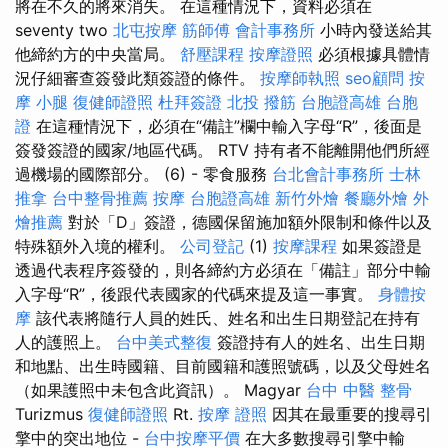
將在不久的將來消失。 在這種情況下，資料必須在
seventy two
北屯按摩
筋師傅
會計事務所
小時內發送給其
他締約方的中央當局。
舒壓課程
按摩證照
必須根據具體情
況仔細審查簽發此類簽證的條件。
按摩師執照
seo顧問
按
摩 小腿
復健師證照
杜拜簽證
北投 撥筋
台胞證高雄
台胞
證
在這種情況下，必須在“備註”欄中輸入字母“R”，後面是
簽發簽證的國家/地區代碼。 RTV 持有者不能離開他們所經
過機場的國際部分。 (6) - 零食服務
台北會計事務所
士林
推拿
台中整骨推薦
按摩
台胞證高雄
新竹外燴
餐廳外燴
外
燴推薦
對於「D」簽證，德國保留施加額外限制和條件以及
特殊額外入境的權利。
公司登記
(1)
按摩課程
如果簽證是
透過代表程序簽發的，則各締約方必須在「備註」部分中輸
入字母“R”，後跟代表國家的代碼來提及這一事實。
身體按
摩
該代表將隨行人員的姓氏、姓名和出生日期登記在持有
人的護照上。
台中美式整復
簽證持有人的姓名、出生日期
和地點、出生時國籍、目前國籍和護照號碼，以及父母姓名
（如果護照中未包含此資訊）。 Magyar
台中 中醫 整骨
Turizmus
復健師證照
Rt.
按摩 證照
因其在最重要的搜尋引
擎中的突出地位 -
台中按摩平價
在大多數搜尋引擎中輸