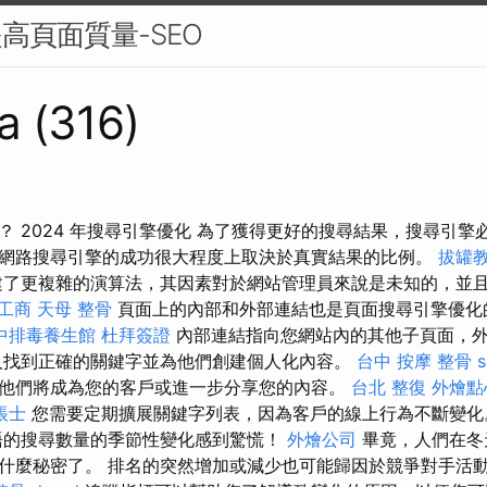
高頁面質量-SEO
a (316)
？ 2024 年搜尋引擎優化 為了獲得更好的搜尋結果，搜尋引擎
網路搜尋引擎的成功很大程度上取決於真實結果的比例。
拔罐
了更複雜的演算法，其因素對於網站管理員來說是未知的，並
工商
天母 整骨
頁面上的內部和外部連結也是頁面搜尋引擎優化
中排毒養生館
杜拜簽證
內部連結指向您網站內的其他子頁面，
人找到正確的關鍵字並為他們創建個人化內容。
台中 按摩 整骨
他們將成為您的客戶或進一步分享您的內容。
台北 整復
外燴點
帳士
您需要定期擴展關鍵字列表，因為客戶的線上行為不斷變
語的搜尋數量的季節性變化感到驚慌！
外燴公司
畢竟，人們在冬
什麼秘密了。 排名的突然增加或減少也可能歸因於競爭對手活動的