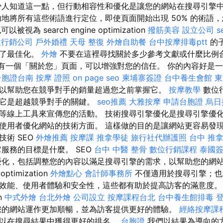
人知道這一點，但行動相容性和優化是讓您的網站在搜尋引擎
功地將所有這些術語進行定位，即使頁面開始出現 50% 的術語
被視為 search engine optimization
撥筋美容
設立公司
s
位行銷公司
戶外婚禮
天母 整復
外燴自助餐
台中按摩排毒ptt
的
行了最佳化。
外燴
不要在這裡尋找關於多少參考文獻或什麼比例
有一個「關於您」頁面，可以增強對您的信任。 你的內容好是
台胞證台南
按摩 證照
on page seo
柬埔寨簽證
台中養生會館
東
以幫助您在競爭對手的銷量超過您之前掌握它。
按摩教學
數位
握它是超越競爭對手的關鍵。
seo推薦
大雅按摩
申請台胞證
烏日
等線上工具來宣傳您的活動。 技術搜尋引擎優化是搜尋引擎優
使用者優化網站的技術方面。 這樣做的目的是讓網站更容易發現
術 SEO
外燴推薦
按摩課
推拿學徒
旅行社代辦護照
台中 推
服務的目標是什麼。 SEO
台中 中醫 整骨
數位行銷課程
泰國
化，包括調整您的內容以滿足搜尋引擎的需求，以幫助您的網
optimization
外燴點心
會計師事務所
不僅適用於搜尋引擎；也
效能、使用者體驗和安全性，這些都有助於提高訪客的滿意度。 這些
on
中式外燴
台北外燴
公司設立
按摩課程台北
台中養生館排毒
您的網站運作更加順暢，並為訪客提供更好的體驗。
經絡按摩課
以在搜尋結果中獲得更好的排名。
台胞證
我們以結果為導向的