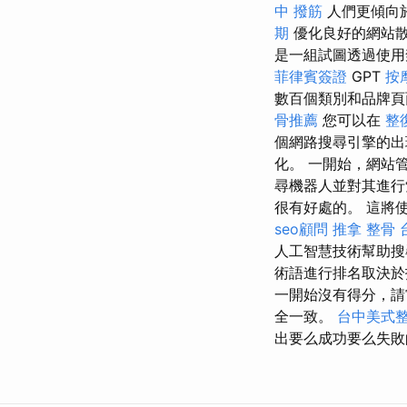
中 撥筋
人們更傾向
期
優化良好的網站散發出
是一組試圖透過使用
菲律賓簽證
GPT
按
數百個類別和品牌
骨推薦
您可以在
整
個網路搜尋引擎的出現
化。 一開始，網站
尋機器人並對其進行
很有好處的。 這將使您了
seo顧問
推拿 整骨
人工智慧技術幫助搜
術語進行排名取決
一開始沒有得分，
全一致。
台中美式
出要么成功要么失敗