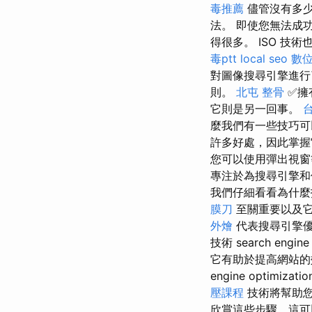
毒推薦
儘管沒有多少
法。 即使您無法成
得很多。 ISO 技術也可以
毒ptt
local seo
數
對圖像搜尋引擎進
則。
北屯 整骨
✅擁
它則是另一回事。
麼我們有一些技巧可
許多好處，因此掌
您可以使用彈出視窗
專注於為搜尋引擎和
我們仔細看看為什麼技
膜刀
至關重要以及它
外燴
代表搜尋引擎優
技術 search engine 
它有助於提高網站的
engine optimizati
壓課程
技術將幫助
欣賞這些步驟，這可