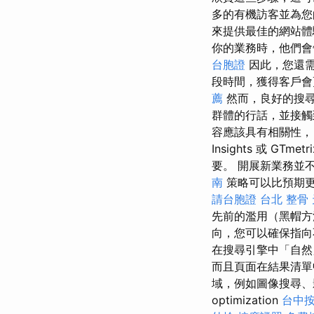
多的有機訪客並為您
來提供最佳的網站
你的業務時，他們會
台胞證
因此，您還
段時間，獲得客戶會
薦
然而，良好的搜尋
群體的行話，並接觸
容應該具有相關性，旨
Insights 或 
要。 開展新業務並不容易
南
策略可以比預期更快
請台胞證
台北 整骨
先前的濫用（黑帽方
向，您可以確保指向不
在搜尋引擎中「自然
而且頁面在結果清單
域，例如圖像搜尋、
optimization
台中按