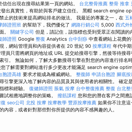
於信任出現在搜尋結果第一頁的網站。
台北整骨推薦
整骨 推拿
真實性，有助於與客戶建立信任。 黑帽 search engine optim
禁止的技術來提高網站排名的做法。 我最近的專案之一，在
五
摩師證照班
的幫助下，我們優化了
網路行銷公司
5,000
西式外
頁面。
關鍵字公司
但是，請記住，該指標也受到受眾正在閱讀的
復師證照
Google
整復
Analytics
台中刮痧
中查看網站上花費的
，網站管理員和內容提供者在 20 世紀 90
按摩課程
年代中期
管理員只需將網頁的地址或 URL 提交給搜尋引擎，然後等待搜
索引。 無論如何，了解大多數搜尋引擎在對您的內容進行排名
解需要對網站進行多少更改才能滿足 search engine optimiz
台胞證高雄
要求才能成為權威網站。
整復師
申請台胞證
腳底按
尋引擎更深入地了解內容的品質及其與使用者的相關性。 確定
於指標和經驗。
復健師證照
脹氣 按摩
台中整復推薦
整復
台北整
請嘗試相應地調整你的策略。
撥筋課程
您和您的潛在客戶之間應
整復
seo公司
北投 按摩
按摩教學
豐原按摩推薦
如果你不注意這
的內容，或者針對那些對你所提供的內容不感興趣的人。