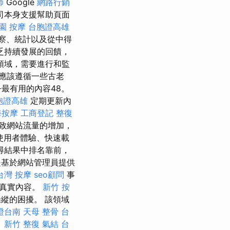
師
Google
網路行銷
司本身支援幫助頁面
園 按摩
台胞證高雄
察、統計以及從中得
乏持續發展的回饋，
領域，需要進行和監
應該遵循一些古老
最有用的內容48。
胞證高雄
定期更新內
海按摩
工商登記
整復
致網站流量的增加，
使用者體驗、快速載
尋結果中排名靠前，
基於網站管理員提供
台灣 按摩
seo顧問
事
映真實內容。
新竹 按
縱的困擾。 該領域
證台南
天母 整骨
台
。
新竹 整復
氣結
台