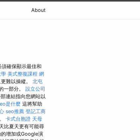
About
必須確保顯示最佳和
教學
美式整復課程
網
且更難以操縱。
北屯
的一部分。
設立公司
外部連結指向您網站以
seo是什麼
這將幫助
心
seo推薦
登記工商
化。
卡式台胞證
天母
天比夏天更有可能尋
增加或Google演