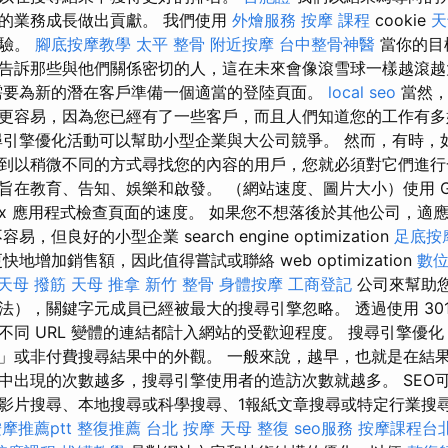
的業務成長做出貢獻。 我們使用
外燴服務
按摩 課程
cookie
天
體驗。
腳底按摩教學
太平 整骨
附近按摩
台中整骨神醫
當你的目
告訴那些與他們關係密切的人，這在未來會像滾雪球一樣越滾
需要為新的潛在客戶準備一個適當的登陸頁面。
local seo
當然，
更容易，因為您已經有了一些客戶，而且人們知道您的工作有
引擎優化活動可以幫助小型企業與大公司競爭。 然而，有時，
到以稍微不同的方式尋找您的內容的用戶，您就必須對它們進行
在教育、告知、娛樂和啟發。 （網站速度、圖片大小）使用 Googl
GTmetrix 應用程式檢查頁面的速度。 如果您不想落後於其他公司
，但良好的小型企業 search engine optimization
足底按
地增加銷售額，因此值得嘗試或聯絡 web optimization
數
天母 撥筋
天母 推拿
新竹 整骨
身體按摩
工商登記
公司來幫助您
法），關鍵字元成員已經被最大的搜尋引擎忽略。 透過使用 30
同 URL 變體的連結都計入網站的受歡迎程度。 搜尋引擎優化 (
」或非付費搜尋結果中的外觀。 一般來說，越早，也就是在結
中出現的次數越多，搜尋引擎使用者的造訪次數就越多。 SEO
影片搜尋、本地搜尋或科學搜尋、1報紙文章搜尋或特定行業搜尋。
摩推薦ptt
整復推薦
台北 按摩
天母 整復
seo服務
按摩課程台