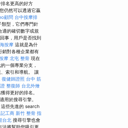
中排名更高的好方
，您仍然可以透過它贏
eo顧問
台中按摩排
子類型，它們專門針
合適的確切數字或規
一回事，用戶是否找到
海按摩
這就是為什
行銷對各種企業都有
按摩
北屯 整骨
現在
化的一個專業分支，
、索引和導航。 讓
拿
復健師證照
台中 筋
簽證
整復師
台北外燴
站獲得更好的排名。
適用於搜尋引擎。
先進的 search
登記工商
新竹 整骨
指
程台北
搜尋引擎也會
方法將幫助您吸引更