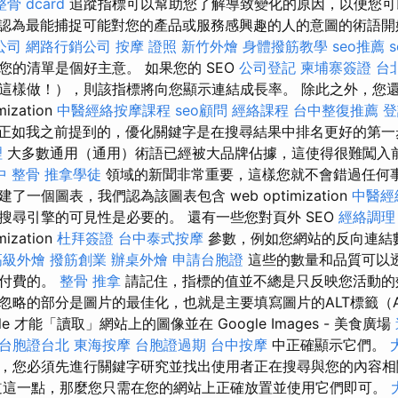
骨 dcard
追蹤指標可以幫助您了解導致變化的原因，以便您可
認為最能捕捉可能對您的產品或服務感興趣的人的意圖的術語
公司
網路行銷公司
按摩 證照
新竹外燴
身體撥筋教學
seo推薦
您的清單是個好主意。 如果您的 SEO
公司登記
柬埔寨簽證
台
樣做！），則該指標將向您顯示連結成長率。 除此之外，您還可以使
mization
中醫經絡按摩課程
seo顧問
經絡課程
台中整復推薦
登
正如我之前提到的，優化關鍵字是在搜尋結果中排名更好的第
理
大多數通用（通用）術語已經被大品牌佔據，這使得很難闖入前
中 整骨
推拿學徒
領域的新聞非常重要，這樣您就不會錯過任何事
一個圖表，我們認為該圖表包含 web optimization
中醫經
搜尋引擎的可見性是必要的。 還有一些您對頁外 SEO
經絡調理
mization
杜拜簽證
台中泰式按摩
參數，例如您網站的反向連結
高級外燴
撥筋創業
辦桌外燴
申請台胞證
這些的數量和品質可以
和付費的。
整骨 推拿
請記住，指標的值並不總是只反映您活動的效
忽略的部分是圖片的最佳化，也就是主要填寫圖片的ALT標籤（A
gle 才能「讀取」網站上的圖像並在 Google Images - 美食廣場
台胞證台北
東海按摩
台胞證過期
台中按摩
中正確顯示它們。
，您必須先進行關鍵字研究並找出使用者正在搜尋與您的內容
這一點，那麼您只需在您的網站上正確放置並使用它們即可。