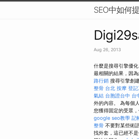
SEO中如何提
Digi29s
Aug 26, 2013
什麼是搜尋引擎優化
最相關的結果，因為
路行銷
搜尋引擎創建
整骨
台北 按摩
登記
氣結
台胞證台中
台
外的內容。 為每個
您獲得固定的受眾，
google seo教學
記
整骨
不要對某些術
找外套，這已經不是