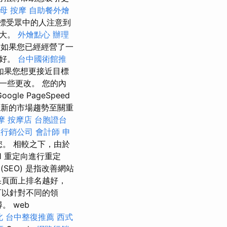
母 按摩
自助餐外燴
標受眾中的人注意到
越大。
外燴點心
辦理
如果您已經經營了一
多好。
台中國術館推
如果您想更接近目標
一些更改。 您的內
e PageSpeed
，適應新的市場趨勢至關重
摩
按摩店
台胞證台
位行銷公司
會計師
申
。 相較之下，由於
1 重定向進行重定
SEO) 是指改善網站
果頁面上排名越好，
可以針對不同的領
 web
北
台中整復推薦
西式