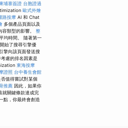
柬埔寨簽證
台胞證過
ization
歐式外燴
權路按摩
AI 和 Chat
燴
多個產品頁面以及
內容類型的影響。
整
平均時間。 隨著第一
開始了搜尋引擎優
尋引擎向該頁面發送搜
時考慮的排名因素是
ation
東海按摩
摩證照
台中養生會館
是否值得嘗試對某個
骨推薦
因此，如果你
該就關鍵條款達成完
一點，你最終會創造