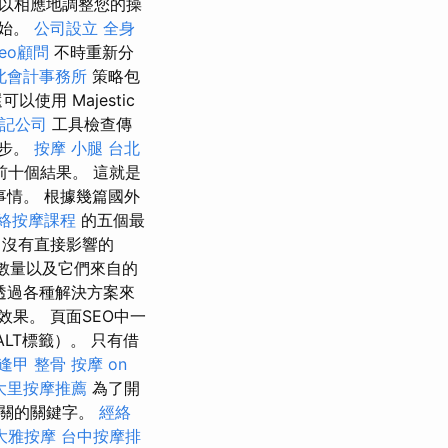
以相應地調整您的操
開始。
公司設立
全身
seo顧問
不時重新分
北會計事務所
策略包
用 Majestic
記公司
工具檢查傳
一步。
按摩 小腿
台北
十個結果。 這就是
情。 根據幾篇國外
絡按摩課程
的五個最
沒有直接影響的
數量以及它們來自的
透過各種解決方案來
果。 頁面SEO中一
LT標籤）。 只有借
逢甲 整骨
按摩
on
大里按摩推薦
為了開
相關的關鍵字。
經絡
大雅按摩
台中按摩排