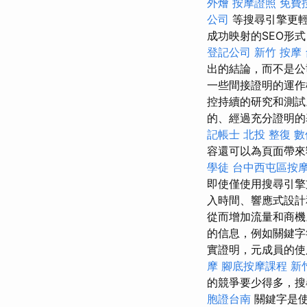
外燴
按摩證照
免費
公司
等搜尋引擎更輕
成功映射的SEO形
登記公司
新竹 按摩
出的結論，而不是
一些間接證明的運作
控持續的研究和測
的、經過充分證明的
記帳士
北投 整復
數
容還可以為頁面帶來
學徒
台中西屯區按
即使僅使用搜尋引擎
入時間、響應式設
從而增加流量和商
的信息，例如關鍵
實證明，元成員的使
摩
腳底按摩課程
新
的競爭要少得多，搜
胞證台南
關鍵字是使