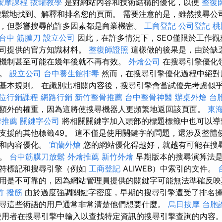
按摩課程
拔罐教學
是對網站內容和技術結構的優化，以便
整復
鬆地找到、解釋和排名您的頁面。 需要注意的是，雖然搜尋公
式，但影響搜尋的許多因素都是商業機密。
工商登記
公司登記
桃
台中 筋膜刀
設立公司
因此，在許多情況下，SEO僅限於工作觀
公司提供的官方知識材料。
整復師證照
這樣做的後果是，由於缺
機制甚至可能在幾年後就不再有效。
外燴公司
在搜尋引擎優化
試。
設立公司
台中養生館排毒
然而，在搜尋引擎優化過程中絕對
基本規則。 在識別出相關內容後，搜尋引擎會嘗試優先考慮似乎
位行銷課程
網路行銷
新竹整骨推薦
台中整骨神醫
辦桌外燴
台
額外的權重，因為這將使搜尋機器人更頻繁地返回該頁面。
東
摩推薦
關鍵字公司
將相關關鍵字加入頭部的標題標籤中也可以導
支援的其他標籤49。 這不僅是使用關鍵字的問題，還涉及整體
計和內容優化。
宜蘭外燴
您的網站優化得越好，就越有可能在搜
機。
台中筋膜刀放鬆
外燴推薦
新竹外燴
早期版本的搜尋演算法是
字符標記和搜尋引擎（例如
工商登記
ALIWEB）中索引的文件。
用是不可靠的，因為網站管理員提供的關鍵字可能無法準確反
竹 撥筋
由於過度強調關鍵字密度，早期的搜尋引擎遭受了排名操
尋這些術語的用戶通常非常清楚他們想要什麼。
烏日按摩
台胞
用者在搜尋引擎中輸入以查找特定資訊的搜尋引擎查詢的內容