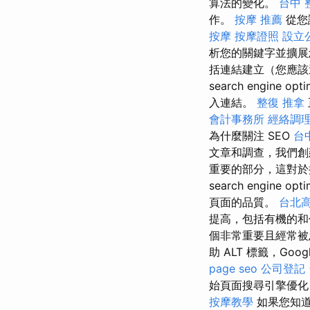
算法的變化。
台中 整
作。
按摩 推薦
從您
按摩
按摩證照
設立
析您的關鍵字並擴展
括連結建立（您應該這
search engine opti
入連結。
整復 推拿
會計事務所
經絡調
為什麼關注 SEO
台
文章和調查，我們創建了
重要的部分，這對於
search engine opti
頁面的品質。
台北
提高，包括有機的
個非常重要且經常被
助 ALT 標籤，Goo
page seo
公司登記
始頁面搜尋引擎優化
按摩教學
如果您知道