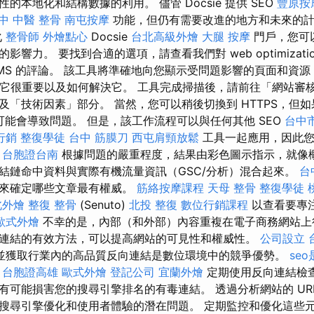
的本地化和結構數據的利用。 儘管 Docsie 提供 SEO
豐原按
中 中醫 整骨
南屯按摩
功能，但仍有需要改進的地方和未來的
化
整骨師
外燴點心
Docsie
台北高級外燴
大腿 按摩
門戶，您可
響力。 要找到合適的選項，請查看我們對 web optimizati
MS 的評論。 該工具將準確地向您顯示受問題影響的頁面和資
什麼它很重要以及如何解決它。 工具完成掃描後，請前往「網站審
及「技術因素」部分。 當然，您可以稍後切換到 HTTPS，但
 遷移可能會導致問題。 但是，該工作流程可以與任何其他 SEO
台中
行銷
整復學徒
台中 筋膜刀
西屯肩頸放鬆
工具一起應用，因此您
。
台胞證台南
根據問題的嚴重程度，結果由彩色圖示指示，就像概
結鏈命中資料與實際有機流量資訊（GSC/分析）混合起來。
台
料來確定哪些文章最有權威。
筋絡按摩課程
天母 整骨
整復學徒
北外燴
整復 整骨
(Senuto)
北投 整復
數位行銷課程
以查看要專
歐式外燴
不幸的是，內部（和外部）內容重複在電子商務網站上
連結的有效方法，可以提高網站的可見性和權威性。
公司設立
並獲取行業內的高品質反向連結是數位環境中的競爭優勢。
se
台胞證高雄
歐式外燴
登記公司
宜蘭外燴
定期使用反向連結檢
有可能損害您的搜尋引擎排名的有毒連結。 透過分析網站的 UR
搜尋引擎優化和使用者體驗的潛在問題。 定期監控和優化這些