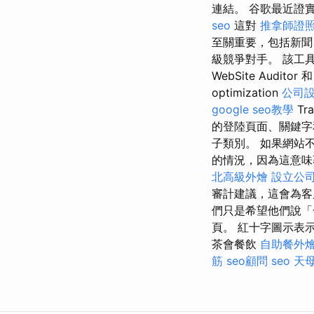
連結。 谷歌最近證
seo
這對
推拿師證
至關重要，包括新聞
級競爭對手。 該工
WebSite Auditor 
optimization
公司
google seo教學
Tra
的登陸頁面、關鍵字
子類別。 如果網站
的情況，因為這意味著我們
北高級外燴
設立公
審計建議，這會為
們只是希望他們說「
頁。 紅十字圖示表
茶會餐飲
自助餐外
筋
seo顧問
seo
天母