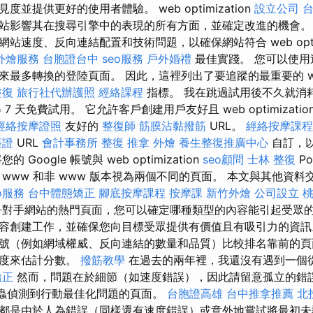
並提供更好的使用者體驗。 web optimization
設立公司
站影響其在搜尋引擎中的表現的所有方面，並確定改進的機會。
站速度、反向連結配置和技術問題，以確保網站符合 web optimi
外燴服務
台胞證台中
seo服務
戶外婚禮
最佳實踐。 您可以使用
最多轉換的登陸頁面。 因此，這裡列出了要追蹤的最重要的 web op
整復
旅行社代辦護照
經絡課程
指標。 我在跳過試用後不久就消
 7 天免費試用。 它允許客戶創建用戶友好且 web optimizatio
經絡按摩證照
友好的
整復師
筋膜沾黏撥筋
URL。
經絡按摩課程
簽證
URL
會計事務所
整復 推拿
外燴
養生整復推廣中心
自訂，
Google 帳號與 web optimization
seo顧問
士林 整復
Po
www 和非 www 版本視為兩個不同的頁面。 本文與其他資
o服務
台中體態矯正
腳底按摩課程
按摩課
新竹外燴
公司設立
爭對手網站的熱門頁面，您可以確定哪種類型的內容能引起受眾
容創建工作，並確保您向目標受眾提供有價值且有吸引力的資
號（例如網域權威、反向連結的數量和品質）比較排名靠前的頁
強度來估計分數。
撥筋教學
在過去的兩年裡，我還沒有遇到一個
矯正
然而，問題在於細節（如速度錯誤），因此請留意孤立的錯
蟲偵測到行動最佳化問題的頁面。
台胞證高雄
台中推拿推薦
北
都是由於人為錯誤（同樣還有速度錯誤）或意外地嘗試將最初未