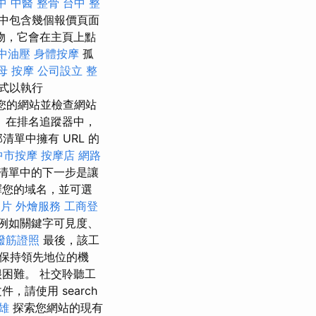
中 中醫 整骨
台中 整
中包含幾個報價頁面
物，它會在主頁上點
中油壓
身體按摩
孤
母 按摩
公司設立
整
式以執行
取您的網站並檢查網站
 在排名追蹤器中，
清單中擁有 URL 的
中市按摩
按摩店
網路
清單中的下一步是讓
擇您的域名，並可選
照片
外燴服務
工商登
例如關鍵字可見度、
撥筋證照
最後，該工
保持領先地位的機
困難。 社交聆聽工
請使用 search
雄
探索您網站的現有