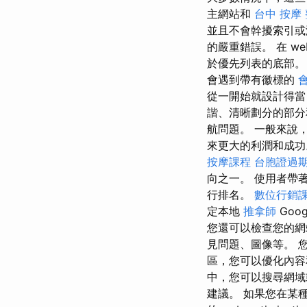
主網站和
台中 按摩
並且不會幹擾索引或渲
的嚴重錯誤。 在 web o
於優先列表的底部。 然而，
會遇到帶有徽標的
從一開始就設計得當
諧、清晰劃分的部分
航問題。 一般來說
來更大的利潤和成功。 進
按摩課程
台胞證過
向之一。 使用者帶著
行排名。
數位行銷
定本地
推拿師
Goog
您還可以檢查您的
見問題、圖像等。 
區，您可以優化內容和
中，您可以搜尋網域
建議。 如果您在某種