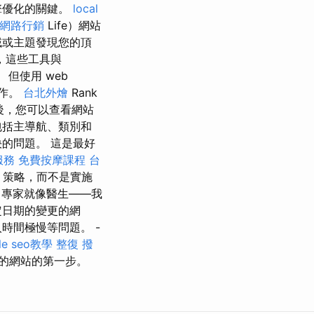
擎優化的關鍵。
local
網路行銷
Life）網站
域或主題發現您的頂
，這些工具與
。 但使用 web
操作。
台北外燴
Rank
後，您可以查看網站
包括主導航、類別和
的問題。 這是最好
服務
免費按摩課程
台
策略，而不是實施
專家就像醫生——我
定日期的變更的網
時間極慢等問題。 -
le seo教學
整復
撥
的網站的第一步。