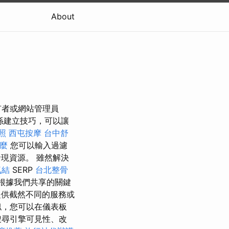
About
有者或網站管理員
係建立技巧，可以讓
照
西屯按摩
台中舒
什麼
您可以輸入過濾
發現資源。 雖然解決
氣結
SERP
台北整骨
根據我們共享的關鍵
提供截然不同的服務或
，您可以在儀表板
搜尋引擎可見性、改