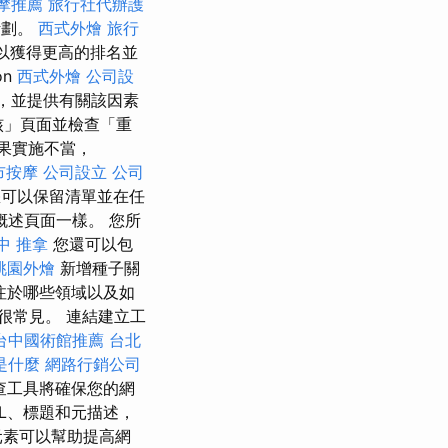
摩推薦
旅行社代辦護
計劃。
西式外燴
旅行
以獲得更高的排名並
on
西式外燴
公司設
源，並提供有關該因素
核」頁面並檢查「重
如果實施不當，
市按摩
公司設立
公司
可以保留清單並在任
述頁面一樣。 您所
中 推拿
您還可以包
桃園外燴
新增種子關
注於哪些領域以及如
很常見。 連結建立工
台中國術館推薦
台北
o是什麼
網路行銷公司
查工具將確保您的網
L、標題和元描述，
元素可以幫助提高網