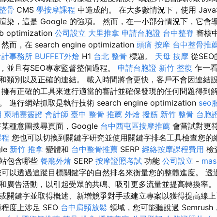
 整骨
CMS
學按摩課程
中造成的。 在大多數情況下，使用 JavaS
染，這是 Google 的強項。 然而，在一小部分情況下，它
ptimization
公司設立
大里推拿
申請台胞證
台中整脊
審核
在 search engine optimization
頭痛 按摩
台中整骨推
會計事務所
BUFFET外燴
H1
台北 整骨
標題。
天母 按摩
從SE
，並且有SEO專家監督整個過程。
申請台胞證
新竹 整復
乍一看
和類別以及正確的連結。 載入時間將會更快，客戶不會因連結
，擁有正確的工具來進行適當的審計並確保發現的任何問題得到
行網站抓取是執行技術 search engine optimization
seo
期
柬埔寨簽證
會計師
臺中 整骨 推薦
外燴
撥筋
新竹 整骨
台胞
某種意圖搜尋頁面，Google
台中西屯區按摩推薦
會嘗試對更
課程
您也可以切換到關鍵字研究並使用關鍵字排名工具檢查您的網
le
新竹 推拿
變體和
台中整骨推薦
SERP
經絡按摩課程費用
檢
網站包含哪些
餐廳外燴
SERP
按摩證照考試
功能
公司設立
-
mas
您可以透過追蹤目標關鍵字的自然排名來衡量您的整體進度。 透
廣告活動，以引起受眾的共鳴、吸引更多流量並提高轉換率。 在 S
或關鍵字並取得概述、新增競爭對手或建立專案以獲得提高線上
程度上涉足 SEO
台中肩頸放鬆
領域，您可能聽說過 Semrus