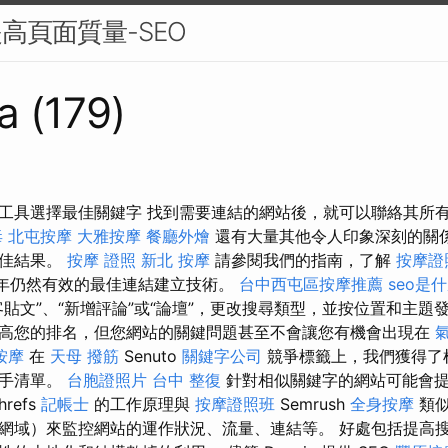
高頁面質量-SEO
a (179)
工具選擇最佳關鍵字 找到需要連結的網站後，就可以聯絡其所
毒
北屯按摩
大雅按摩
餐廳外燴
還有大量其他令人印象深刻的關
最佳結果。
按摩 證照
新北 按摩
請參閱我們的指南，了解
按摩證
年仍然有效的最佳連結建立技術。
台中西屯區按摩推薦
seo是
貼文”、“新增評論”或“論壇”，更改搜尋類型，並按位置和主題
高您的排名，但您網站的關鍵問題甚至不會讓您有機會出現在
按摩
在
天母 撥筋
Senuto
關鍵字公司
競爭標籤上，我們獲得了
對手清單。
台胞證照片
台中 整復
針對相似關鍵字的網站可能會
hrefs
記帳士
的工作原理與
按摩證照班
Semrush
全身按摩
類似
網域）來監控網站的運作狀況、流量、連結等。 好處包括提高