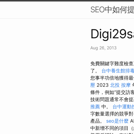
SEO中如何提
Digi29s
Aug 26, 2013
免費關鍵字難度檢查
了。
台中養生館排
您事半功倍地獲得
壓
2023
北投 按摩
條件，例如“提交訪客
技術問題通常不會提
推薦
中。
台中運動
字數量選擇的競爭
產品。
seo是什麼
A
中新增不同的項目（