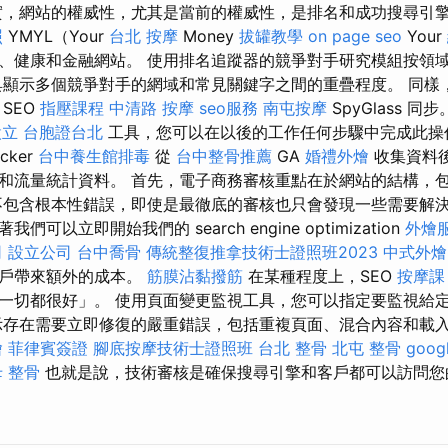
實，網站的權威性，尤其是當前的權威性，是排名和成功搜尋引
照
YMYL（Your
台北 按摩
Money
拔罐教學
on page seo
Your
、健康和金融網站。 使用排名追蹤器的競爭對手研究模組按領
具顯示多個競爭對手的網域和常見關鍵字之間的重疊程度。 同樣
和 SEO
指壓課程
中清路 按摩
seo服務
南屯按摩
SpyGlass 同步
設立
台胞證台北
工具，您可以在以後的工作任何步驟中完成此
cker
台中養生館排毒
從
台中整骨推薦
GA
婚禮外燴
收集資料
和流量統計資料。 首先，電子商務審核重點在於網站的結構，
不包含根本性錯誤，即使是最徹底的審核也只會發現一些需要解決
可以立即開始我們的 search engine optimization
外燴
司
設立公司
台中喬骨
傳統整復推拿技術士證照班2023
中式外燴
客戶帶來額外的成本。
筋膜沾黏撥筋
在某種程度上，SEO
按摩課
一切都很好」。 使用頁面變更監視工具，您可以指定要監視給
示存在需要立即修復的嚴重錯誤，包括重複頁面、混合內容和載入
燴
菲律賓簽證
腳底按摩技術士證照班
台北 整骨
北屯 整骨
goog
 整骨
也就是說，技術審核是確保搜尋引擎和客戶都可以訪問您