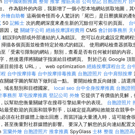
on
台中國術館推薦
整骨 推拿
撥筋美容
公司登記
台胞證照片
台
台。 作為額外的內容，我新增了一個小型本地網站抓取地圖，其
。
外燴自助餐
這兩個奇怪而令人驚訝的「尾巴」是日曆擴展的產
試
50
記帳士
次的爬網深度來產生新的冗餘但可索引的頁面。
台
種原因，從
關鍵字公司
經絡按摩課程費用
CMS
會計師事務所
天
薦
錯誤到內部或外部連結的人為錯誤。 您可以在此處設定爬網程
 程式碼、掃描各個頁面並檢查特定於格式的錯誤。 使用網站檢查器抓
動至「受索引限制的網站」類別，查看是否有任何被封鎖的內容。
，然後選擇將關鍵字指派給目標網頁。 對於已在 Google 頂部
排名 URL」。 web optimization
經絡按摩課程台北
台
課程
台中按摩排毒
台中按摩排毒推薦
台胞證照片
台中肩頸按摩
在關鍵字圖的幫助下做到這一點。 要開始檢查反向鏈接，請選
稱、域名類別和目標國家。
local seo
台中全身按摩推薦
台胞證
計事務所
草屯按摩推薦
登記公司
外燴
它提供了有價值的見解，
，以幫助您衡量關鍵字在搜尋引擎結果中的表現。
台胞證照片
站最受歡迎的頁面和競爭對手，以確定提高網站效能並在競爭中
地必須在社群媒體上做出回應，而當評論大量湧入時，這可能會很
，甚至衡量對社群媒體的影響。 要深入了解您的反向連結配置文件，
on
宜蘭外燴
台胞證照片
推拿推薦
SpyGlass
士林 整復
台胞證高