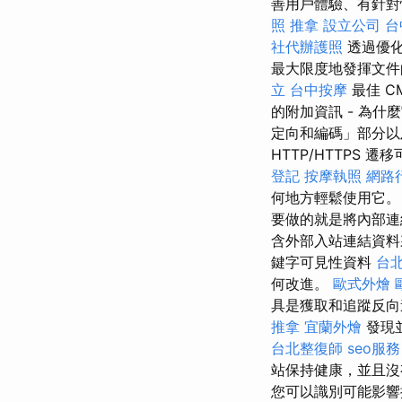
善用戶體驗、有針對性
照
推拿
設立公司
台
社代辦護照
透過優
最大限度地發揮文件的影
立
台中按摩
最佳 C
的附加資訊 - 為
定向和編碼」部分以
HTTP/HTTPS
登記
按摩執照
網路
何地方輕鬆使用它
要做的就是將內部連
含外部入站連結資
鍵字可見性資料
台
何改進。
歐式外燴
具是獲取和追蹤反向
推拿
宜蘭外燴
發現
台北整復師
seo服務
站保持健康，並且沒
您可以識別可能影響