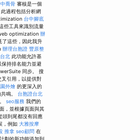
台中喬骨
審核是一個
 此過程包括分析網
zation
台中腳底
這些工具來識別流量
timization
辦
耗了這些，因此我升
n
辦理台胞證
豐原整
台北
此功能允許基
以保持排名能力並避
werSuite 同步。 搜
料交叉引用，以提供對
桃園外燴
的更深入的
的共鳴。
台胞證台北
訊。
seo服務
我們的
面，並根據頁面與其
從頭到尾都沒有回應
誤，例如
大雅按摩
投 推拿
seo顧問
在
計劃的新功能添加到