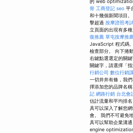
的 web optimizati
骨
工商登記
seo
平
和十幾個新聞項目
擊超過
按摩證照考
立頁面的出現有多
復推薦
草屯按摩推
JavaScript
檢查部分。 向下捲
右鍵點選選定的關鍵字
關鍵字，請選擇「指派目前
行銷公司
數位行銷
一切井井有條，我們
擇添加您的品牌名
記
網路行銷
台北會
估計流量和平均排名
具可以深入了解您網
會。 我們不可避免
具可以幫助企業溝通
engine optimizati