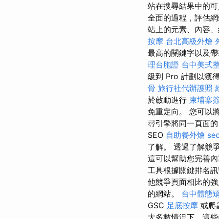
站在搜尋結果中的可見度
全面的過程，評估網
站上的元素、內容、網
按摩
台北高級外燴
最高的關鍵字以及帶來
理台胞證
台中美式
級到 Pro 計劃以獲得
骨
旅行社代辦護照
於啟動進行
柬埔寨
免重定向。 您可以將您的 
尋引擎將同一頁面的 
SEO
自助餐外燴
se
了解。 透過了解競
這可以幫助您完善內
工具根據關鍵排名訊
他競爭頁面相比的
的網站。
台中體態
GSC
足底按摩
或爬
大多數情況下，這些