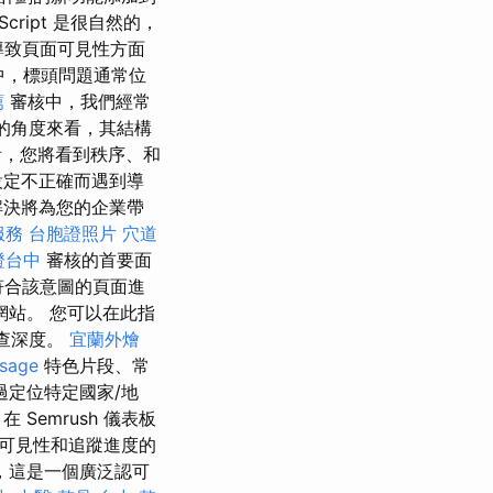
cript 是很自然的，
會導致頁面可見性方面
中，標頭問題通常位
薦
審核中，我們經常
O的角度來看，其結構
，您將看到秩序、和
設定不正確而遇到導
解決將為您的企業帶
服務
台胞證照片
穴道
證台中
審核的首要面
符合該意圖的頁面進
站。 您可以在此指
查深度。
宜蘭外燴
sage
特色片段、常
過定位特定國家/地
emrush 儀表板
可見性和追蹤進度的
h，這是一個廣泛認可