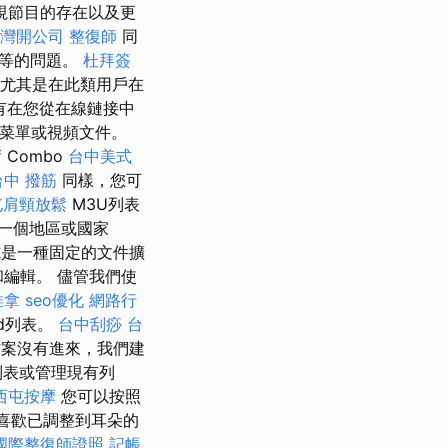
視節目的存在以及更
灣開公司
整復師
同
等等的問題。
杜拜簽
，尤其是在此類用戶在
有在您從在線鏈接中
開子菜單或視頻文件。
f
Combo
台中美式
台中 撥筋
同樣，您可
屯肩頸放鬆
M3U列表
一個地區或國家
式是一種固定的文件擴
開和編輯。 儘管我們使
推拿
seo優化
網路行
ud列表。
台中刮痧
台
案沒有進來，我們建
列表或管理現有列
西屯按摩
您可以按照
喜歡已調整到耳朵的
國際整復師證照
記帳