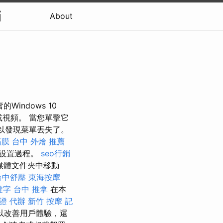
銷
About
indows 10
或視頻。 當您單擊它
，您可以發現菜單丟失了。
筋膜
台中 外燴 推薦
個設置過程。
seo行銷
s媒體文件夾中移動
台中舒壓
東海按摩
鍵字
台中 推拿
在本
證 代辦
新竹 按摩
記
以改善用戶體驗，還