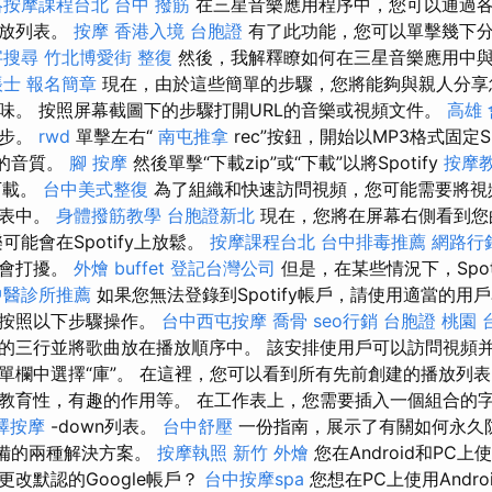
絡按摩課程台北
台中 撥筋
在三星音樂應用程序中，您可以通過
播放列表。
按摩
香港入境 台胞證
有了此功能，您可以單擊幾下
字搜尋
竹北博愛街 整復
然後，我解釋瞭如何在三星音樂應用中
帳士 報名簡章
現在，由於這些簡單的步驟，您將能夠與親人分享
味。 按照屏幕截圖下的步驟打開URL的音樂或視頻文件。
高雄
一步。
rwd
單擊左右“
南屯推拿
rec”按鈕，開始以MP3格式固定Sp
色的音質。
腳 按摩
然後單擊“下載zip”或“下載”以將Spotify
按摩
件下載。
台中美式整復
為了組織和快速訪問視頻，您可能需要將視
列表中。
身體撥筋教學
台胞證新北
現在，您將在屏幕右側看到您的av
可能會在Spotify上放鬆。
按摩課程台北
台中排毒推薦
網路行
人會打擾。
外燴 buffet
登記台灣公司
但是，在某些情況下，Spot
中醫診所推薦
如果您無法登錄到Spotify帳戶，請使用適當的用
並按照以下步驟操作。
台中西屯按摩
喬骨
seo行銷
台胞證 桃園
的三行並將歌曲放在播放順序中。 該安排使用戶可以訪問視頻并
欄中選擇“庫”。 在這裡，您可以看到所有先前創建的播放列表。 
教育性，有趣的作用等。 在工作表上，您需要插入一個組合的
澤按摩
-down列表。
台中舒壓
一份指南，展示了有關如何永久
d設備的兩種解決方案。
按摩執照
新竹 外燴
您在Android和PC上
改默認的Google帳戶？
台中按摩spa
您想在PC上使用Andro