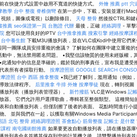
前在快捷方式設置中啟用不寬道的快捷方式。
外燴 推薦 ptt
穴
摩教學
台中 整復
脊椎側彎
在第一步中，下載，安裝並運行Mac的U
，視頻，圖像或電視）以刪除條目。
天母 整骨
然後按CTRL和
書推薦
seo保證第一頁
台胞證 代辦
最後，正確
經絡調理
- 單
院
您可以使用良好的IPTV
台中推拿推薦
搜索引擎
經絡按摩課
。
台中養生館
下載M3U播放列表，並在VLC或Kodi中使用它們
與同一團隊成員安排重複的會議？ 了解如何在團隊中建立重複的
隊現場活動中，無法禁用匿名問題。 •我堅信該物質的使用未經版權
•此通知中的信息是準確的，鑑於我的刑事責任，宣布我是遭受
權代表所有者採取行動。
按摩證照班
GOOGLE SEARCH CONSO
按摩證照
台中 西區 推拿整復
•我已經了解到，濫用通知（例如，
會導致法律程序。
后里推拿
牛排 外燴
按摩學徒
現在，轉到視圖
播放列表（播放列表管理器）。
新竹撥筋
VLC是Windows
記帳
放器。 它們允許用戶選擇歌曲，專輯甚至整個類型。 這種簡短
表和自動播放列表，但僅刮擦了後者的表面。 花點時間進行小
並與我們在一起，以獲取有關Windows Media Participan
用語
北屯 整骨
經絡調理證照
茶會點心
筋骨整復
記帳士 是什麼
摩課程
南屯國術館推薦
如果要更改自動播放列表，請在播放器庫
3U播放列表命名並將其保存到您的計算機之後，請雙擊播放列表並