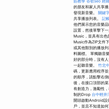
筋教學
谷歌seo
經
的朋友和家人共享
發現新音樂。
關鍵
共享播放列表。
記
他們展示您的音樂品
設置，然後單擊下
Music，並具有出
Music作為ZIP文
或其他類別的播放
料圖標。 單獨聽音樂
好的部分時，沒有
一起聽音樂。
竹北
碼，更新應用程序
的順序，請點擊右側
後，在接口頂部的菜單
有創造力，激勵性，
制的Drop
台中輕井
開頭啟動Androi
戶，並且不知道如何更