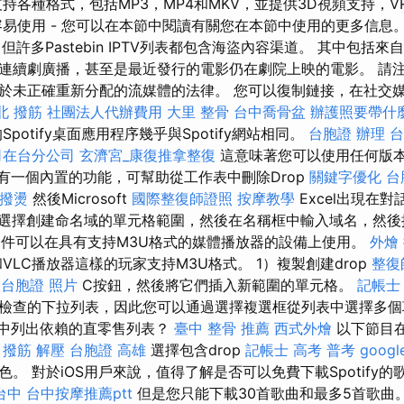
持各種格式，包括MP3，MP4和MKV，並提供3D視頻支持，
容易使用 - 您可以在本節中閱讀有關您在本節中使用的更多信息
但許多Pastebin IPTV列表都包含海盜內容渠道。 其中包括
連續劇廣播，甚至是最近發行的電影仍在劇院上映的電影。 請
於未正確重新分配的流媒體的法律。 您可以復制鏈接，在社交
北 撥筋
社團法人代辦費用
大里 整骨
台中喬骨盆
辦護照要帶什
的Spotify桌面應用程序幾乎與Spotify網站相同。
台胞證 辦理
台
司在台分公司
玄濟宮_康復推拿整復
這意味著您可以使用任何版
l具有一個內置的功能，可幫助從工作表中刪除Drop
關鍵字優化
台
撥燙
然後Microsoft
國際整復師證照
按摩教學
Excel出現在對
選擇創建命名域的單元格範圍，然後在名稱框中輸入域名，然後
文件可以在具有支持M3U格式的媒體播放器的設備上使用。
外燴 
s和VLC播放器這樣的玩家支持M3U格式。 1）複製創建drop
整復
台胞證 照片
C按鈕，然後將它們插入新範圍的單元格。
記帳士
檢查的下拉列表，因此您可以通過選擇複選框從列表中選擇多
el中列出依賴的直零售列表？
臺中 整骨 推薦
西式外燴
以下節目在
。
撥筋 解壓
台胞證 高雄
選擇包含drop
記帳士 高考 普考
googl
。 對於iOS用戶來說，值得了解是否可以免費下載Spotify
台中
台中按摩推薦ptt
但是您只能下載30首歌曲和最多5首歌曲