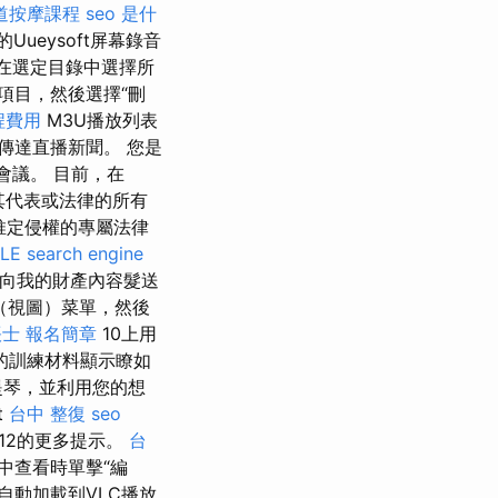
道按摩課程
seo 是什
ueysoft屏幕錄音
鍵在選定目錄中選擇所
擊項目，然後選擇“刪
程費用
M3U播放列表
來傳達直播新聞。 您是
會議。 目前，在
，其代表或法律的所有
推定侵權的專屬法律
LE
search engine
向我的財產內容髮送
（視圖）菜單，然後
士 報名簡章
10上用
的訓練材料顯示瞭如
提琴，並利用您的想
t
台中 整復
seo
12的更多提示。
台
中查看時單擊“編
自動加載到VLC播放