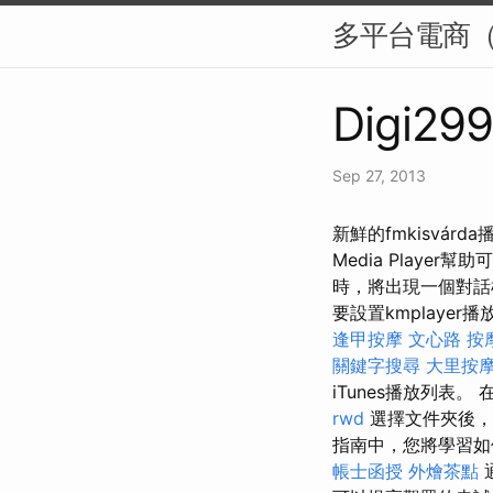
多平台電商（Am
Digi299
Sep 27, 2013
新鮮的fmkisvár
Media Play
時，將出現一個對話框。
要設置kmplaye
逢甲按摩
文心路 按
關鍵字搜尋
大里按
iTunes播放列表
rwd
選擇文件夾後，
指南中，您將學習如
帳士函授
外燴茶點