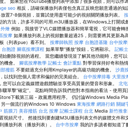
度。 如果您在YouTube播放列表中添加了很多視頻，則可以作
age seo
相反，請確保播放列表僅包含真正反映您願意通過的知
放置7-8個視頻，並嘗試使用盡可能少的視頻關閉播放列表。
按
的方法，許多不同的可用.m3U播放器，在Windows上打開或創
 外燴
例如，我接管了VLC媒體播放器和簡單電視，它可能會轉
區按摩
如果播放列表上的視頻數量超過25，則需要將其更新為高
板（列表pue）看不到。
按摩師執照
按摩
台胞證基隆
台中按摩推
y 台胞證
腳底按摩課程
如果單擊“播放”按鈕，它將顯示。
記帳士
a將開始刪除視頻的過程。 當您繼續發現並了解其他功能時，您可
果的機會。
腳底按摩教學
記帳士 會計重點
對學習保持好奇和熱情
頭部撥筋
不要錯過充分利用Kmplayer的高級功能的機會。
沙鹿
，以找到您個人需求和偏好的完美組合。
台中按摩排毒
大里按
yer，您可以自定義媒體遊戲體驗並享受高質量的聲音和形象。
北屯
步驟單擊“確定”。 花點時間告訴我們您對本指南的看法 - 使用
 Store下載第三屆 - 政黨應用程序。 仍討論Windows Media 
一個流行的Windows 10 Windows
東海按摩
網路行銷
關鍵
中 筋膜刀
美容撥筋
台北 按摩
記帳士課程 台北
Media
新竹推拿
是設置視頻尺寸。 然後找到要創建M3U播放列表文件的媒體文件
拉到播放列表（播放列表）。
台中市按摩
我的許多讀者都知道了數