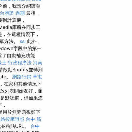
之前，我想介紹該頁
台胞證 過期
最後，
接到計算機，
Media庫將在同步工
是，在這種情況下，
簡單方法。
ssl
此外，
-down字段中的第一
除了自動補充功能
帳士 行政程序法
河南
啟動Spotify並轉到
te。
網路行銷
草屯
，在家和其他情況下
y播放列表開始友好，並
是默認值，但如果您
下，
器是用於無問題視頻下
經絡按摩證照
台中 筋
下載並粘貼URL。
台中