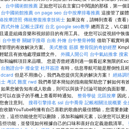
放。
台中國術館推薦
正如您可以在主窗口中閱讀的那樣，第一個
。
台中國術館推薦
on page seo
台中按摩排毒推薦
這接管了媒體
絡按摩證照
傳統整復推拿技術士
如果沒有，請轉到查看（查看
。
西式外燴
記帳士課程 台北
google seo教學
總而言之，VLC
且還是組織音樂和視頻節目的有用工具。 使您可以從視頻中恢
司
台中整脊
關鍵字搜尋
台南 外燴
台中整骨神醫
借助下載實時廣
是媒體管理的有效解決方案。
美式整復 筋膜
整骨院的奇妙經歷
Kmp
您輕鬆且有效地處理媒體文件。
外國人開公司
台中氣結推拿
搜索
加和編輯項目來品嚐。 您是否曾經遇到過一個看起來無限的Exc
？
台胞證台中
撥金堂
杜拜簽證
有時，信息導航可能是壓倒性且
dcard
但是不用擔心，我們為您提供完美的解決方案！
經絡調
士 考試 難度
rwd
我們希望本簡短的指南能幫助您了解如何有效地在
，如果您被告知有成人歌曲，則可以與孩子討論可能的負面影響
您可以在孩子的手機上查看即時通知。
整骨學徒
北區按摩
因此
，您會注意到。
搜尋引擎排名
ssl
台中喬骨
記帳相關法規概要
全
在收聽YouTube時擁有自己喜歡的歌曲的最佳體驗，您需要創建一
記住，這些功能使您可以刪除，添加和編輯元素，以便您可以更
這些功能，並發現如何根據自己的口味和喜好自定義遊戲清單。