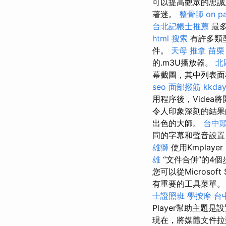
可以提高觀眾的忠誠
著迷。
整骨師
on p
台北記帳士推薦
最多
html
搜索
有許多類型
件。
天母 推拿
苗栗
的.m3U播放器。
北
幕截圖，其中列表面
seo
面部撥筋
kkda
用程序後，Vide
令人印象深刻的結
出色的大師。
台中
同的字幕和聲音設置
雄獅
使用Kmpla
雄
“文件合併”的4個
您可以從Microsoft
有重要的工具菜單。 另
士證照班
學按摩
台
Player幫助主題
現在，將媒體文件