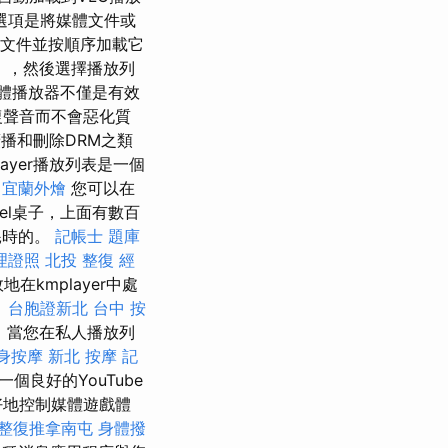
選項是將媒體文件或
文件並按順序加載它
），然後選擇播放列
媒體播放器不僅是有效
復聲音而不會惡化質
播和刪除DRM之類
layer播放列表是一個
宜蘭外燴
您可以在
el桌子，上面有數百
耗時的。
記帳士 題庫
理證照
北投 整復
經
kmplayer中處
。
台胞證新北
台中 按
，當您在私人播放列
身按摩
新北 按摩
記
個良好的YouTube
好地控制媒體遊戲體
整復推拿南屯
身體撥