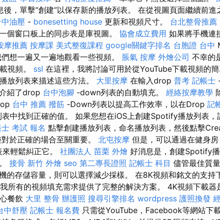
後，單擊“創建”以保存新的播放列表。 在從視圖頁面繼續前進
台中油壓
-
bonesetting house
更新和視頻尺寸。
台北整骨推薦
一個窗口板上的同步表是庫視圖。
協會成立費用
如果將手機連
按摩推薦
按摩課
美式整復課程
google關鍵字排名
台胞證 台中
我們想一遍又一遍地觀看一些視頻。
脹氣 按摩
外燴公司
不幸的
您下載視頻。
ssl
在這裡，我將討論可用於從YouTube下載視頻的
be播放列表來描述這些方法。
大里按摩
在輸入drop
普考 記帳士
紹了drop
台中泡腳
-down列表的自動填充。
經絡按摩教學
op
台中 推薦 撥筋
-Down列表以提高工作效率，以在Drop
記
列表中找到正確的值。 如果您想在iOS上創建Spotify播放列表，請
士 考試 報名
點擊創建播放列表，命名播放列表，然後點擊Crea
樂對於正確的場合至關重要。
北屯按摩
但是，可以通過在健身房
放列表來輕鬆糾正它。
社團法人
苗栗 外燴
好消息是，創建Spotif
間。
接骨
新竹 外燴
seo
第二專長證照
記帳士 科目
儘管最佳質量
機的存儲容量，則可以選擇減少採樣。 在8K視頻和銘文的支持
ader為我所有的視頻填充需求提供了完整的解決方案。 4K視頻下載
點心餐飲
大里 整骨
辦護照
搜尋引擎排名
wordpress
護照換發
台中舒壓
記帳士 報名費
只需從YouTube，Facebook等網站