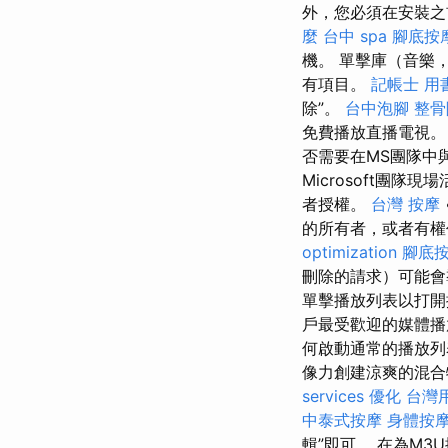
外，您必須在安裝之
麼
台中 spa
腳底按
機。 單擊庫（音樂
有項目。
記帳士 用
除”。
台中泡腳
整骨
免費播放直播電視
否需要在MS團隊中
Microsoft團
者授權。
台灣 按摩
的所有者，或者有
optimization
腳底
刪除的請求）可能
單擊播放列表以打開
戶最受歡迎的媒體播
何啟動通常的播放列
像力創建涼爽的混合物。 
services
優化 台灣
中泰式按摩
身體按
輯”即可。 在為M