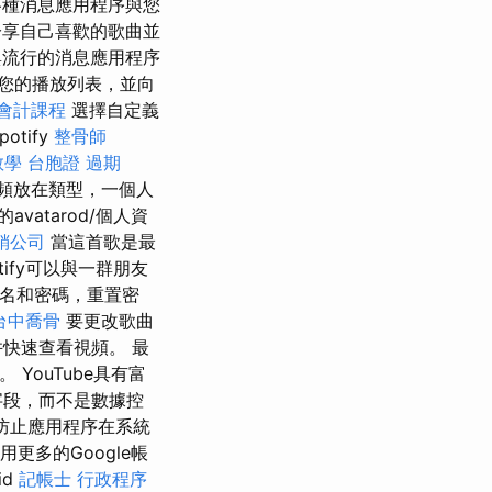
各種消息應用程序與您
分享自己喜歡的歌曲並
與流行的消息應用程序
您的播放列表，並向
 會計課程
選擇自定義
otify
整骨師
教學
台胞證 過期
頻放在類型，一個人
atarod/個人資
銷公司
當這首歌是最
ify可以與一群朋友
戶名和密碼，重置密
台中喬骨
要更改歌曲
快速查看視頻。 最
YouTube具有富
字段，而不是數據控
防止應用程序在系統
使用更多的Google帳
id
記帳士 行政程序