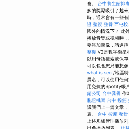
會。
台中養生館排
多的獎勵吸引了越來
時，通常會有一些有
證
整復 整骨
西屯按
國外的情況下？ 此
播放音樂或視頻時，A
要添加圖像，請選擇
整復
V2是數字衛星和
以用母語搜索或保存
可以包含您只能想
what is seo
/地區
展名，可以使用任何文
用免費的Spotif
銷公司
台中喬骨
作為
胞證桃園
台中 撥筋
議我們上一篇文章，
表。
台中 按摩 整骨
上述步驟管理播放
出色播放列表。
杜