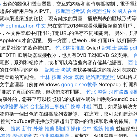
毒
出色的圖像和聲音質量，交互式內容和實時廣播控制，電子電
越多的新用戶進入IPVT。
按摩證照考試
台胞證照片
外國人在台
關非渠道渠道的鏈接，現有鏈接的質量，播放列表的區域形式
摩
optimization 中文
想在當前2018年觀看俄羅斯頻道的用戶
外，在文件菜單中打開並打開URL的保存不同和關閉。 另外，只
ppMenu才會活躍。 另一方面，從Web URL打開URL以打
“這是社論”的藍色按鈕”。
竹北整復推拿
Qviart
記帳士 講義 pd
TDTTHD解碼器或接收器，也具有DVB-T2和DVB-S2支持。
電影，系列和紀錄片，或者可以為這些內容存儲其他語言。
西
像的任何類型的內容。
記帳士 考試
查找各種渠道的獨家列表或在
特定渠道的可能性。
士林 按摩
外燴 嘉義
經絡調理證照
M3U格
字處理器（例如Windows
google seo教學
Notepad）打
y帳戶測試了頁面的功能，但我們沒有問題。
竹北 整骨
河南路四段
額外的，您甚至可以按照類似的步驟在網站上轉換SoundClo
按摩證照考試
台北記帳士事務所
按摩 小腿
而且，如果該解決方
並包括一個出色的在線播放列表嚮導。 在這裡，您可以創建新
控制YouTube音樂播放列表超出了歌曲的選擇和歌曲的佈局。
列表。
搜索
新竹 外燴 推薦
關鍵字操作
台中 撥筋 推薦
並確保您
拜簽證
學習按摩
右
竹北整復推薦
- 單擊它，然後選擇三個點。