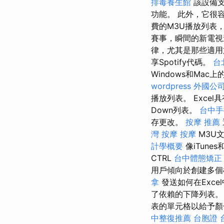
排毒養生館
該設備支
功能。 此外，它很
費的M3U播放列表，
賽事，瞬間的新電視
律，尤其是那些適用
享Spotify代碼。
台
Windows和Mac上
wordpress
外國公
播放列表。 Exce
Down列表。
台中手
存更改。
按摩 推薦
灣 按摩
按摩
M3U
計學概要
像iTune
CTRL
台中體態矯正
用戶傾向於創建多個
拿
發送如何在Exc
了依賴的下降列表
表的單元格以給予顏色
中整復推薦
台胞證 