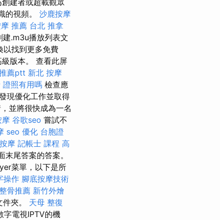
為創建者或超載觀眾
識的視頻。
沙鹿按摩
摩 推薦
台北 推拿
建.m3u播放列表文
換以找到更多免費
級版本。 查看此屏
薦ptt
新北 按摩
 證照有用嗎
檢查應
以發現優化工作並取得
，並將很快成為一名
按摩
谷歌seo
嘗試不
摩
seo 優化
台胞證
按摩
記帳士 課程 高
頁面末尾答案的答案。
Player菜單，以下是所
字操作
腳底按摩技術
整骨推薦
新竹外燴
和文件夾。
天母 整復
字電視IPTV的機