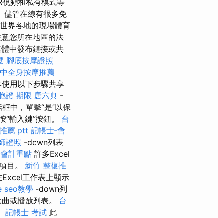
VR視頻和私有模式等
。 儘管在線有很多免
來自世界各地的現場體育
注意您所在地區的法
媒體中發布鏈接或共
麼
腳底按摩證照
中全身按摩推薦
本使用以下步驟共享
胞證 期限
唐六典
-
話框中，單擊“是”以保
按“輸入鍵”按鈕。
台
推薦 ptt
記帳士-會
師證照
-down列表
 會計重點
許多Excel
個項目。
新竹 整復推
Excel工作表上顯示
e seo教學
-down列
的歌曲或播放列表。
台
。
記帳士 考試
此