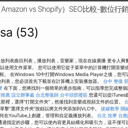
azon vs Shopify）SEO比較-數位行
sa (53)
da播放列表曲目列表，播放列表，音樂家，現在在線廣播 更令人興奮的W
er幫助可以使用文件菜單。 您可以使用它從子菜單中的計算機打開音樂
 在Windows 10中打開Windows Media Player之後
r播放列表，您必須首先下載並在計算機上安裝播放器。
台中 整復
摩
在下面，您將找到一個簡單的逐步指南，可以指導您完成整
摩推薦
設立辦事處
台北整復師
台中頭部撥筋
您還可以從iTune
。 在那裡，選擇“打開文件夾”，然後找到音樂或視頻文件的位置。
單擊“選擇文件夾”按鈕以將文件夾添加到VLC中。
拔罐教學
關
何在YouTube上創建，管理和自定義播放列表。
台北 按摩
台胞
通過指定的步驟，您可以使內容更具結構化和吸引力，這不僅可