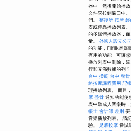
器中，然後開始播
文件夾拉到窗口中
們。
整復所
按摩
經
表或停靠播放列表
的多媒體播放器，而
量。
外國人設立公
的功能，Fliflik
有用的功能，可讓
播放列表中刪除，添
行和充滿數據的列
台中 撥筋
台中 整骨 
絡按摩課程費用
記帳
理播放列表。 而且
摩 整骨
通知功能使
表中聽成人音樂時
帳士 會計師 差別
要
音樂播放列表。 請
驗。
足底按摩
嘗試