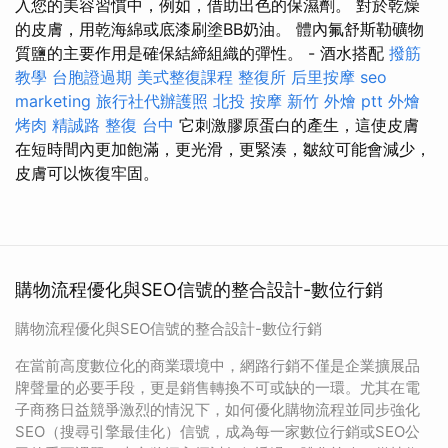
入您的美容習慣中，例如，借助出色的保濕劑。 對於乾燥
的皮膚，用乾海綿或底漆刷塗BB奶油。 體內氟舒斯勒礦物
質鹽的主要作用是確保結締組織的彈性。 - 酒水搭配
撥筋
教學
台胞證過期
美式整復課程
整復所
后里按摩
seo
marketing
旅行社代辦護照
北投 按摩
新竹 外燴 ptt
外燴
烤肉
精誠路 整復 台中
它刺激膠原蛋白的產生，這使皮膚
在短時間內更加飽滿，更光滑，更緊湊，皺紋可能會減少，
皮膚可以恢復牢固。
購物流程優化與SEO信號的整合設計-數位行銷
購物流程優化與SEO信號的整合設計-數位行銷
在當前高度數位化的商業環境中，網路行銷不僅是企業擴展品
牌聲量的必要手段，更是銷售轉換不可或缺的一環。尤其在電
子商務日益競爭激烈的情況下，如何優化購物流程並同步強化
SEO（搜尋引擎最佳化）信號，成為每一家數位行銷或SEO公