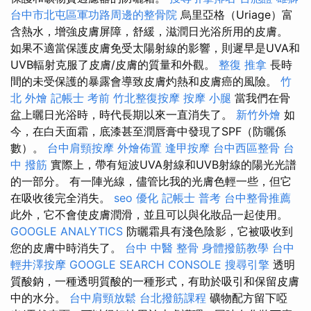
台中市北屯區軍功路周邊的整骨院
烏里亞格（Uriage）富
含熱水，增強皮膚屏障，舒緩，滋潤日光浴所用的皮膚。
如果不適當保護皮膚免受太陽射線的影響，則遲早是UVA和
UVB輻射克服了皮膚/皮膚的質量和外觀。
整復 推拿
長時
間的未受保護的暴露會導致皮膚灼熱和皮膚癌的風險。
竹
北 外燴
記帳士 考前
竹北整復按摩
按摩 小腿
當我們在骨
盆上曬日光浴時，時代長期以來一直消失了。
新竹外燴
如
今，在白天面霜，底漆甚至潤唇膏中發現了SPF（防曬係
數）。
台中肩頸按摩
外燴佈置
逢甲按摩
台中西區整骨
台
中 撥筋
實際上，帶有短波UVA射線和UVB射線的陽光光譜
的一部分。 有一陣光線，儘管比我的光膚色輕一些，但它
在吸收後完全消失。
seo 優化
記帳士 普考
台中整骨推薦
此外，它不會使皮膚潤滑，並且可以與化妝品一起使用。
GOOGLE ANALYTICS
防曬霜具有淺色陰影，它被吸收到
您的皮膚中時消失了。
台中 中醫 整骨
身體撥筋教學
台中
輕井澤按摩
GOOGLE SEARCH CONSOLE
搜尋引擎
透明
質酸鈉，一種透明質酸的一種形式，有助於吸引和保留皮膚
中的水分。
台中肩頸放鬆
台北撥筋課程
礦物配方留下啞