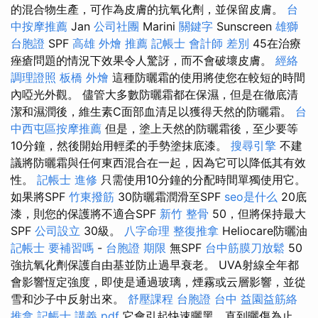
的混合物生產，可作為皮膚的抗氧化劑，並保留皮膚。
台
中按摩推薦
Jan
公司社團
Marini
關鍵字
Sunscreen
雄獅
台胞證
SPF
高雄 外燴 推薦
記帳士 會計師 差別
45在治療
痤瘡問題的情況下效果令人驚訝，而不會破壞皮膚。
經絡
調理證照
板橋 外燴
這種防曬霜的使用將使您在較短的時間
內啞光外觀。 儘管大多數防曬霜都在保濕，但是在徹底清
潔和濕潤後，維生素C面部血清足以獲得天然的防曬霜。
台
中西屯區按摩推薦
但是，塗上天然的防曬霜後，至少要等
10分鐘，然後開始用輕柔的手勢塗抹底漆。
搜尋引擎
不建
議將防曬霜與任何東西混合在一起，因為它可以降低其有效
性。
記帳士 進修
只需使用10分鐘的分配時間單獨使用它。
如果將SPF
竹東撥筋
30防曬霜潤滑至SPF
seo是什么
20底
漆，則您的保護將不適合SPF
新竹 整骨
50，但將保持最大
SPF
公司設立
30級。
八字命理 整復推拿
Heliocare防曬油
記帳士 要補習嗎
-
台胞證 期限
無SPF
台中筋膜刀放鬆
50
強抗氧化劑保護自由基並防止過早衰老。 UVA射線全年都
會影響恆定強度，即使是通過玻璃，煙霧或云層影響，並從
雪和沙子中反射出來。
舒壓課程
台胞證 台中
益園益筋絡
推拿
記帳士 講義 pdf
它會引起快速曬黑，直到曬傷為止，