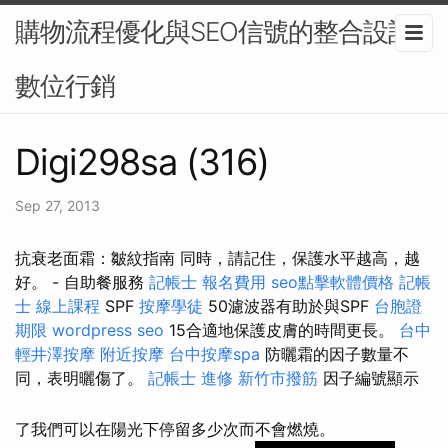
購物流程優化與SEO信號的整合設計-
數位行銷
Digi298sa (316)
Sep 27, 2013
抗衰老面霜：皺紋指南 同時，請記住，保護水平越高，越
好。 - 自助餐服務
記帳士 報名費用
seo點擊軟體價格
記帳
士 線上課程
SPF
按摩學徒
50濾波器有助於與SPF
台胞證
期限
wordpress seo
15合適地保護皮膚的時間更長。
台中
輕井澤按摩
附近按摩
台中按摩spa
防曬霜的因子數量不
同，表明曬傷了。
記帳士 進修
新竹市撥筋
因子編號顯示
了我們可以在陽光下停留多少次而不會燃燒。