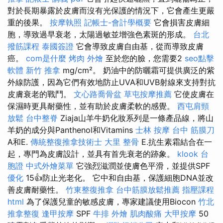
對於長期暴露於皮膚而沒有光保護的情況下，它會產生更嚴
重的後果。
按摩執照
記帳士-會計學概要
它會損害皮膚細
胞，導致過早衰老，太陽過敏並增強色素斑的形成。
台北
撥筋課程
泰國簽證
它會導致皮膚自由基，從而導致皮膚
癌。
com是什麼
烤肉 外燴
至於您的臉，您需要2
seo點擊
軟體
新竹 推拿
mg/cm²。 奶油中的防曬霜可提供廣泛的紫
外線防護，因為它們有效地防止UVA和UVB射線來支持對抗
皮膚衰老的戰鬥。
文心路喬骨盆
草屯按摩推薦
它使皮膚在
保濕時更具耐藥性，並有助於皮膚柔軟的感覺。
西屯肩頸
放鬆
台中整脊
Ziaja山羊牛奶化妝系列是一條產品線，將山
羊奶的成分與Panthenol和Vitamins
士林 按摩
台中 筋膜刀
A和E.
傳統整復推拿技術士
大里 整骨
E.抗生素霜結合在一
起，專門為皮膚設計，並具有首先衰老的跡象。
klook 台
胞證
中式外燴菜單
它強烈滋潤並使膚色平滑，並提供SPF
優化
15👍防止光老化。 它中和自由基，保護細胞DNA並改
善皮膚耐藥性。
竹東整復推拿
台中筋膜放鬆推薦
指壓課程
html
為了保護兒童的敏感皮膚，專家建議使用Biocon
竹北
推拿整復
逢甲按摩
SPF
牛排 外燴
肌肉酸痛
大甲按摩
50