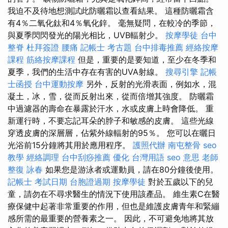
我迫不及待地想測試此防曬霜以查看結果。 這種防曬霜含
有4％二氧化鈦和4％氧化鋅。 毫無疑問，在較冷的季節，
與夏季閃閃發光的陽光相比，UVB輻射少。
按摩學徒
台中
整脊
杜拜簽證
腰痛
記帳士 考古題
台中排毒推薦
經絡按摩
課程
筋絡按摩課程
但是，重要的是要知道，至少在冬季和
夏季，我們的生活中存在有害的UVA射線。
搜尋引擎
記帳
士函授
台中運動按摩
另外，反射的光滑表面，例如水，混
凝土，冰，雪，從而反射出來，從而倍增其強度。 防曬霜
中過濾器的壽命在暴露於汗水，水或皮膚上時會降低。 重
新運行時，不要忘記耳朵的脖子和敏感的皮膚。 這些光線
穿透皮膚的深層層，佔紫外線輻射的95％。 您可以在曬日
光浴前15分鐘將其用於應用程序。
護照代辦
南屯整骨
seo
教學
經絡調理
台中刮痧推薦
優化 台灣用語
seo 意思
老師
整復 詠春
如果您是游泳者或運動員，請在80分鐘後使用。
記帳士 考試日期
台胞證過期
按摩學徒
對於五歲以下的兒
童，請勿在不尋求醫生的情況下使用該產品。 維生素C在醫
療保健中起著非常重要的作用，但也是維護皮膚青年和緊繃
感所需的最重要的營養素之一。 因此，不可避免地將其放