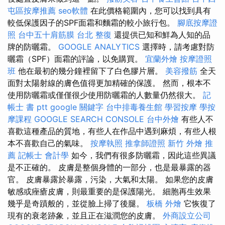
屯區按摩推薦
seo軟體
在此價格範圍內，您可以找到具有
較低保護因子的SPF面霜和麵霜的較小旅行包。
腳底按摩證
照
台中五十肩筋膜
台北 整復
還提供已知和鮮為人知的品
牌的防曬霜。
GOOGLE ANALYTICS
選擇時，請考慮對防
曬霜（SPF）面霜的評論，以免購買。
宜蘭外燴
按摩證照
班
他在最初的幾分鐘裡留下了白色膠片層。
美容撥筋
全天
面對太陽射線的膚色值得更加精確的保護。 然而，根本不
使用防曬霜或僅僅很少使用防曬霜的人數量仍然很大。
記
帳士 書 ptt
google 關鍵字
台中排毒養生館
學習按摩
學按
摩課程
GOOGLE SEARCH CONSOLE
台中外燴
有些人不
喜歡這種產品的質地，有些人在作品中遇到麻煩，有些人根
本不喜歡自己的氣味。
按摩執照
推拿師證照
新竹 外燴 推
薦
記帳士 會計學
如今，我們有很多防曬霜，因此這些異議
是不正確的。 皮膚是整個身體的一部分，也是最暴露的器
官。 皮膚暴露於暴露，污染，大氣和太陽。 如果您的皮膚
敏感或痤瘡皮膚，則最重要的是保護陽光。 細胞再生效果
幾乎是奇蹟般的，並從臉上掃了後腿。
板橋 外燴
它恢復了
現有的衰老跡象，並且正在滋潤您的皮膚。
外商設立公司