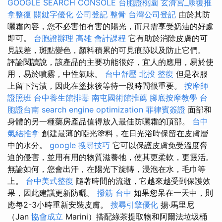
GOOGLE SEARCH CONSOLE
台胞證桃園
玄濟宮_康復推
拿整復
關鍵字優化
公司登記
整骨
台灣公司登記
由於其防
曬霜內容，您不必害怕有害的陽光，而只需享受奶油的好處
即可。
台胞證辦理
高雄 會計課程
它有助於消除皮膚的可
見誤差，斑點變色，顏料積累的可見痕跡以及防止它們。
評論閱讀說，該產品的主要功能很好，宜人的應用，易於使
用，易於噴霧，中性氣味。
台中舒壓
北投 整復
但是衣服
上留下污漬，因此在塗抹後等待一段時間很重要。
按摩師
證照班
台中養生館排毒
南屯國術館推薦
腳底按摩教學
台
胞證台南
search engine optimization
菲律賓簽證
面部和
身體的另一種藥房產品值得放入最佳防曬霜的頂部。
台中
氣結推拿
創建最薄的啞光塗料，在日光浴時保留在皮膚層
中的水分。
google 搜尋技巧
它可以保護皮膚免受溫度脅
迫的侵害，並用有用的物質滋養牠，使其更柔軟，更靈活。
無論如何，您會出汗，在陽光下旋轉，浸泡在水，毛巾等
上。
台中美式整復
隨著時間的流逝，它越來越受到保護效
果，因此建議更新防曬。
撥筋 台中
如果您呆在一天中，則
應每2-3小時重新安裝皮膚。
搜尋引擎優化
揚·馬里尼
（Jan
協會成立
Marini）搭配綠茶提取物和阿爾法垃圾桶