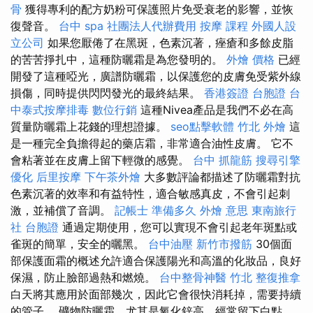
骨
獲得專利的配方奶粉可保護照片免受衰老的影響，並恢
復聲音。
台中 spa
社團法人代辦費用
按摩 課程
外國人設
立公司
如果您厭倦了在黑斑，色素沉著，痤瘡和多餘皮脂
的苦苦掙扎中，這種防曬霜是為您發明的。
外燴 價格
已經
開發了這種啞光，廣譜防曬霜，以保護您的皮膚免受紫外線
損傷，同時提供閃閃發光的最終結果。
香港簽證 台胞證
台
中泰式按摩排毒
數位行銷
這種Nivea產品是我們不必在高
質量防曬霜上花錢的理想證據。
seo點擊軟體
竹北 外燴
這
是一種完全負擔得起的藥店霜，非常適合油性皮膚。 它不
會粘著並在皮膚上留下輕微的感覺。
台中 抓龍筋
搜尋引擎
優化
后里按摩
下午茶外燴
大多數評論都描述了防曬霜對抗
色素沉著的效率和有益特性，適合敏感真皮，不會引起刺
激，並補償了音調。
記帳士 準備多久
外燴 意思
東南旅行
社 台胞證
通過定期使用，您可以實現不會引起老年斑點或
雀斑的簡單，安全的曬黑。
台中油壓
新竹市撥筋
30個面
部保護面霜的概述允許適合保護陽光和高溫的化妝品，良好
保濕，防止臉部過熱和燃燒。
台中整骨神醫
竹北 整復推拿
白天將其應用於面部幾次，因此它會很快消耗掉，需要持續
的管子。 礦物防曬霜，尤其是氧化鋅高，經常留下白點。