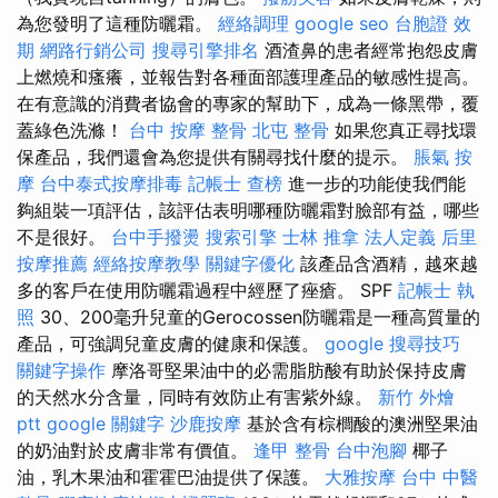
為您發明了這種防曬霜。
經絡調理
google seo
台胞證 效
期
網路行銷公司
搜尋引擎排名
酒渣鼻的患者經常抱怨皮膚
上燃燒和瘙癢，並報告對各種面部護理產品的敏感性提高。
在有意識的消費者協會的專家的幫助下，成為一條黑帶，覆
蓋綠色洗滌！
台中 按摩 整骨
北屯 整骨
如果您真正尋找環
保產品，我們還會為您提供有關尋找什麼的提示。
脹氣 按
摩
台中泰式按摩排毒
記帳士 查榜
進一步的功能使我們能
夠組裝一項評估，該評估表明哪種防曬霜對臉部有益，哪些
不是很好。
台中手撥燙
搜索引擎
士林 推拿
法人定義
后里
按摩推薦
經絡按摩教學
關鍵字優化
該產品含酒精，越來越
多的客戶在使用防曬霜過程中經歷了痤瘡。 SPF
記帳士 執
照
30、200毫升兒童的Gerocossen防曬霜是一種高質量的
產品，可強調兒童皮膚的健康和保護。
google 搜尋技巧
關鍵字操作
摩洛哥堅果油中的必需脂肪酸有助於保持皮膚
的天然水分含量，同時有效防止有害紫外線。
新竹 外燴
ptt
google 關鍵字
沙鹿按摩
基於含有棕櫚酸的澳洲堅果油
的奶油對於皮膚非常有價值。
逢甲 整骨
台中泡腳
椰子
油，乳木果油和霍霍巴油提供了保護。
大雅按摩
台中 中醫