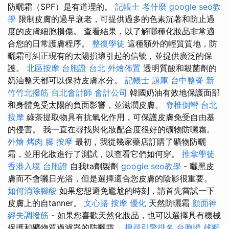
防曬霜（SPF）是有道理的。
記帳士 考什麼
google seo教
學
限制皮膚的過早衰老，可提供過多的色素沉著和防止過
度的皮膚細胞損傷。 查看結果，以了解哪種化妝品非常適
合您的日常護膚程序。
整復學徒
這種額外的輕質質地，防
曬霜可糾正現有的太陽損壞引起的信號，並提供廣泛的保
護。
北區按摩
台胞證 台北
外燴佈置
透明質酸和殺菌劑的
奶油整天都可以保持皮膚水分。
記帳士 題庫
台中整脊
新
竹竹北撥筋
台北會計師
會計公司
韓國奶油有效地保護面部
和身體免受太陽的負面影響，並滋潤皮膚。
脊椎側彎
台北
按摩
綠茶提取物具有抗氧化作用，可保護皮膚免受自由基
的侵害。 我一直在尋找與化妝配合度很好的礦物防曬霜。
外燴 烤肉
腳 按摩
最初，我從幾家藥店訂購了礦物防曬
霜，並用化妝進行了測試，以查看它們如何穿。
推拿學徒
香港入境 台胞證
自我ta劑製劑
google seo教學
- 曬黑皮
膚而不會曬日光浴，但是選擇適合您皮膚的陰影很重要。
如何消除腳酸
如果您想避免尷尬的時刻，請首先嘗試一下
皮膚上的自tanner。
文心路 按摩
優化
天然防曬霜
顏面神
經失調撥筋
- 如果您喜歡天然化妝品，也可以選擇具有機械
保護和礦物質過濾器的防曬霜。
搜尋引擎排名
台胞證 雄獅