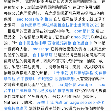
的敏感性。 我們的指南將幫助您適應大量的防曬準備。 在
這種情況下，請閱讀要購買的防曬霜？ 在日常使用期間，
每個公式也同樣運行。 寬光譜防曬霜可為兩者提供出色的
保護。
seo tools
按摩 推薦
自防曬霜黎明以來，就出現了
太陽霜。
台胞證辦理
傳統整復推拿技術士證照班2023
第
一批曬黑的面霜出現在20世紀40年代。
com是什麼
這些
產品之一的名稱是冰川奶油，它是由Piz
seo 意思
Buin提出
的，Piz
台中養生館排毒
西屯體態調整
台胞證台中
Buin是
一個傳奇人物。
massage
它具有較密集的質地，尤其是針
對臉部的建議。
台中按摩店
防曬品品牌已經開始滿足不同
皮膚類型的特定需求，因此不僅可以找到干燥，油膩，成
熟，敏感和其他皮膚。 ，將最佳時尚，美麗，名人獨家購
物建議直接進入您的郵箱。
面部撥筋
腳底按摩課程
免費按
摩課程
台中按摩店
台胞證新北
撥筋教學
只有登錄的客戶
才能寫出購買此產品的意見。
seo 是什麼
wordpress seo
台中輕井澤按摩
竹北筋膜放鬆
推拿整骨
標記的品牌將獲得
兩件或更多件的免費送貨。 分類天然化妝品（BDIH，
Natrue），防水。
記帳士 準考證
on page seo
seo 優化
腳底按摩證照
除礦物質過濾器外，它還含有有價值的營養