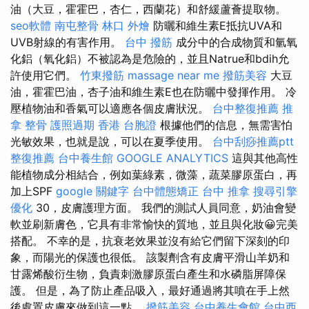
油（大豆，霍霍巴，杏仁，西蘭花）和舒緩蘆薈提取物。
seo軟體
南屯整骨
林口 外燴
防曬和維生素E抵抗UVA和
UVB射線的有害作用。
台中 撥筋
成分中的合成物質和氫氧
化鋁（氧化鋁）不被認為是危險的，並且Natrue和bdih允
許使用它們。
竹東撥筋
massage near me
撥筋美容
大豆
油，霍霍巴油，杏子油和維生素E也在防曬中發揮作用。 冷
壓植物油和香氣可以適應各個皮膚狀況。
台中整復推薦
推
拿 整骨
護照過期
香港 台胞證
根據他們的信息，無需害怕
光敏效果，也就是說，可以在夏季使用。
台中刮痧推薦ptt
整復推薦
台中養生館
GOOGLE ANALYTICS
這與其他高性
能植物成分相結合，例如葉綠素，微藻，蔬菜膠原蛋白，再
加上SPF
google 關鍵字
台中體態矯正
台中 推拿
搜尋引擎
優化
30，皮膚護理方面。 我們的測試人員同意，奶油會變
軟並刷新膚色，它具有非常愉快的質地，並且與化妝😀完美
搭配。 不幸的是，抗衰老效果並沒有給它們留下深刻的印
象，而陽光的保護也很低。 該製劑含有皮膚平滑山羊奶和
甘露烯酸衍生物，負責刺激膠原蛋白產生和水磷脂屏障保
護。 但是，為了防止產品吸入，最好通過將其噴在手上然
後處置皮膚來做到這一點。
撥筋美容
台中養生會館
台中西