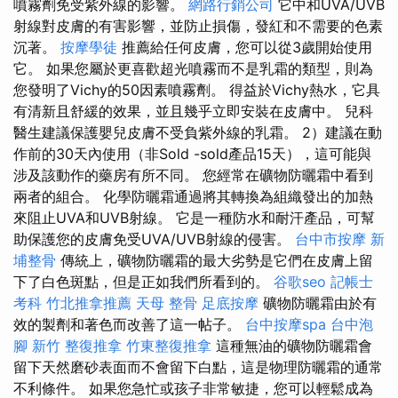
噴霧劑免受紫外線的影響。
網路行銷公司
它中和UVA/UVB
射線對皮膚的有害影響，並防止損傷，發紅和不需要的色素
沉著。
按摩學徒
推薦給任何皮膚，您可以從3歲開始使用
它。 如果您屬於更喜歡超光噴霧而不是乳霜的類型，則為
您發明了Vichy的50因素噴霧劑。 得益於Vichy熱水，它具
有清新且舒緩的效果，並且幾乎立即安裝在皮膚中。 兒科
醫生建議保護嬰兒皮膚不受負紫外線的乳霜。 2）建議在動
作前的30天內使用（非Sold -sold產品15天），這可能與
涉及該動作的藥房有所不同。 您經常在礦物防曬霜中看到
兩者的組合。 化學防曬霜通過將其轉換為組織發出的加熱
來阻止UVA和UVB射線。 它是一種防水和耐汗產品，可幫
助保護您的皮膚免受UVA/UVB射線的侵害。
台中市按摩
新
埔整骨
傳統上，礦物防曬霜的最大劣勢是它們在皮膚上留
下了白色斑點，但是正如我們所看到的。
谷歌seo
記帳士
考科
竹北推拿推薦
天母 整骨
足底按摩
礦物防曬霜由於有
效的製劑和著色而改善了這一帖子。
台中按摩spa
台中泡
腳
新竹 整復推拿
竹東整復推拿
這種無油的礦物防曬霜會
留下天然磨砂表面而不會留下白點，這是物理防曬霜的通常
不利條件。 如果您急忙或孩子非常敏捷，您可以輕鬆成為