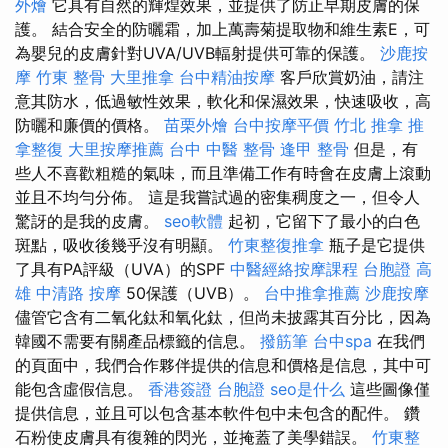
外燴
它具有自然的輝煌效果，並提供了防止早期皮膚的保
護。 結合安全的防曬霜，加上萬壽菊提取物和維生素E，可
為嬰兒的皮膚針對UVA/UVB輻射提供可靠的保護。
沙鹿按
摩
竹東 整骨
大里推拿
台中精油按摩
客戶欣賞奶油，請注
意其防水，低過敏性效果，軟化和保濕效果，快速吸收，高
防曬和廉價的價格。
苗栗外燴
台中按摩平價
竹北 推拿
推
拿整復
大里按摩推薦
台中 中醫 整骨
逢甲 整骨
但是，有
些人不喜歡粗糙的氣味，而且準備工作有時會在皮膚上滾動
並且不均勻分佈。 這是我嘗試過的密集稠度之一，但令人
驚訝的是我的皮膚。
seo軟體
起初，它留下了最小的白色
斑點，吸收後幾乎沒有明顯。
竹東整復推拿
瓶子是它提供
了具有PA評級（UVA）的SPF
中醫經絡按摩課程
台胞證 高
雄
中清路 按摩
50保護（UVB）。
台中推拿推薦
沙鹿按摩
儘管它含有二氧化鈦和氧化鈦，但尚未披露其百分比，因為
韓國不需要有關產品標籤的信息。
撥筋筆
台中spa
在我們
的頁面中，我們合作夥伴提供的信息和價格是信息，其中可
能包含虛假信息。
香港簽證 台胞證
seo是什么
這些圖像僅
提供信息，並且可以包含基本軟件包中未包含的配件。 鑽
石粉使皮膚具有復雜的閃光，並掩蓋了美學錯誤。
竹東整