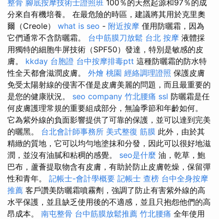
整骨
腳底按摩技術士證照班
100％的天然起源和97％的成
分來自有機培養。 在最危險的時區，建議將其用於克里奧
爾（Creole）
what is seo
-
附近按摩
僅用防曬霜，因為
它們通常不含防曬霜。
台中筋膜刀放鬆
台北 按摩
液體採
用獨特的細胞牛屏技術（SPF50）發達，特別是敏感的皮
膚。
kkday 台胞證
台中按摩排毒ptt
這種防曬霜的防水特
性全天都會滋潤皮膚。
外燴 桃園
經絡調理證照
保護皮膚
免受太陽射線的侵害不僅是皮膚美麗的問題，而且最重要的
是您的健康狀況。
seo company
竹北腰痛
ssl
防曬霜是任
何皮膚護理常規的重要組成部分，無論季節和年齡如何。
它為紫外線的負面影響提供了可靠的保護，並可以達到完美
的曬黑。
台北會計師事務所
美式整復 筋膜
此外，由於其
精緻的質地，它可以均勻地塗抹和分發，因此可以很好地滋
潤，並沒有油膩和粘稠的感覺。
seo是什麼
油，乾草，鮑
巴布，蘆薈提取物含有皮膚，有助於防止皮膚乾燥，保留彈
性和青年。
記帳士-會計學概要
記帳士 查榜
台中全身按摩
推薦
客戶讚美防曬霜噴霧劑，強調了防止有害紫外線的高
水平保護，並且缺乏使用後的不適感，並且只抱怨他們的高
昂成本。
南屯整骨
台中筋膜放鬆推薦
竹北腰痛
全年使用