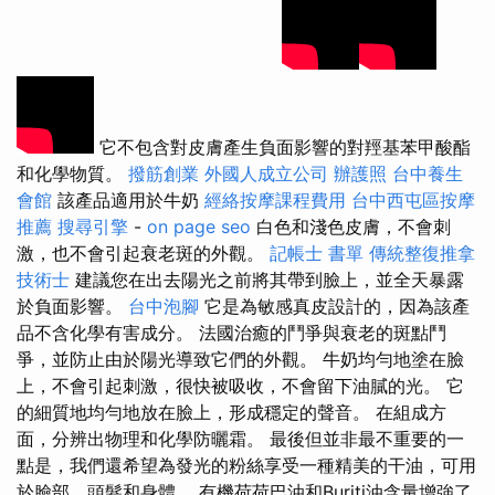
它不包含對皮膚產生負面影響的對羥基苯甲酸酯
和化學物質。
撥筋創業
外國人成立公司
辦護照
台中養生
會館
該產品適用於牛奶
經絡按摩課程費用
台中西屯區按摩
推薦
搜尋引擎
-
on page seo
白色和淺色皮膚，不會刺
激，也不會引起衰老斑的外觀。
記帳士 書單
傳統整復推拿
技術士
建議您在出去陽光之前將其帶到臉上，並全天暴露
於負面影響。
台中泡腳
它是為敏感真皮設計的，因為該產
品不含化學有害成分。 法國治癒的鬥爭與衰老的斑點鬥
爭，並防止由於陽光導致它們的外觀。 牛奶均勻地塗在臉
上，不會引起刺激，很快被吸收，不會留下油膩的光。 它
的細質地均勻地放在臉上，形成穩定的聲音。 在組成方
面，分辨出物理和化學防曬霜。 最後但並非最不重要的一
點是，我們還希望為發光的粉絲享受一種精美的干油，可用
於臉部，頭髮和身體。 有機荷荷巴油和Buriti油含量增強了