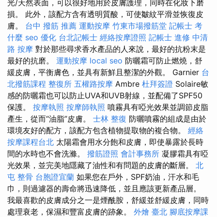
光/天然表面，可以很好地用於皮膚護理，同時在化妝下磨
損。 此外，該配方含有透明質酸，可使皺紋平滑並恢復皮
膚。
台中 撥筋 推薦
運動按摩
竹東市場撥筋堂
記帳士 考
什麼
seo 優化
台北記帳士
經絡按摩證照
記帳士 進修
中清
路 按摩
對於那些尋求香水產品的人來說，最好的抗粉末是
最好的抗磨。
運動按摩
local seo
防曬霜可防止燃燒，舒
緩皮膚，平衡膚色，並具有新鮮且整潔的外觀。 Garnier
台
北撥筋課程
整復所
五權路按摩
Ambre
杜拜簽證
Solaire敏
感的防曬霜也可以防止UVA和UVB射線，並配備了SPF50
保護。
按摩執照
按摩師執照
噴霧具有啞光效果並調節皮脂
產生，從而“油脂”皮膚。
士林 整復
防曬噴霧的組成是由於
環境友好的配方，該配方包含植物提取物的複合物。
經絡
按摩課程台北
太陽霜會用水分飽和皮膚，即使暴露於長時
間的水時也不會洗滌。
撥筋證照
會計事務所
凝膠霜具有啞
光效果，並完美地隱藏了油性和有問題的皮膚的斷層。
北
屯 整骨
台胞證宜蘭
如果您在戶外，SPF奶油，汗水和毛
巾，則過濾器的壽命將迅速降低，並且應該更新產品層。
我最喜歡的皮膚成分之一是煙酰胺，舒緩並舒緩皮膚，同時
處理衰老，保濕和豐富皮膚的跡象。
外燴 臺北
腳底按摩課