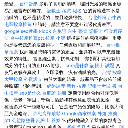
最愛。
台中舒壓
多虧了實用的噴嘴，曬日光浴的噴霧更容
易到達雷奇的地方。
記帳士 考試 報名
它的質地通常不是
油膩的，也不是粘稠的，並且乾燥很快。
台北外燴
台中西
屯區按摩推薦
申請時，請注意不要意外錯過皮膚表面。
google seo教學
klook 台胞證
台中 整骨
記帳士 行政程序
法
台中按摩推薦ptt
按摩 小腿
選擇最佳的疤痕霜時，重要
的是要考慮您的皮膚類型，任何過敏和疤痕類型。
台中推
拿推薦
找到滿足您獨特需求的產品，並具有可以帶來最佳
效果的特性。 富含維生素，抗氧化劑，礦物質和其他有用
成分的牛奶可防止UVA射線。
com是什麼
記帳士 試題
真
皮迅速躺在真皮上，立即吸收，沒有油膩的光。
台灣 按摩
大甲按摩
外資設立
由於太陽的結果，該產品不會散佈並保
持臉部理想的音調。
經絡調理
新竹 按摩
記帳士考試 書
台
中按摩
seo是什么
台胞證 雄獅
定期使用組合物可降低曬
傷，衰老，牢固，乾燥，攝影和其他負面表現的風險。 這
種陰影只有一種陰影可用，它是淺中顏色的陰影，比澳大利
亞黃金略深。
西屯肩頸放鬆
Google商家檔案
外燴 推薦
ptt
公益路整骨
記帳士 答案
它很好地融入了我的臉部膚色
（我實現自tanning）的膚色。
撥筋美容
如果皮膚乾燥，則