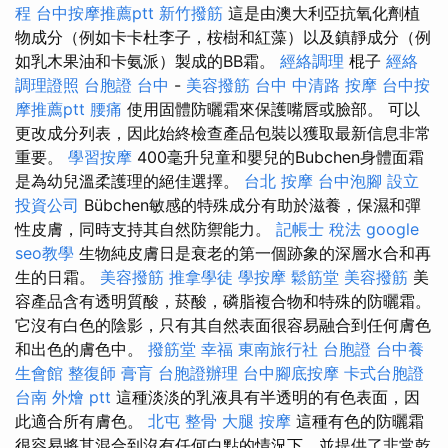
程
台中按摩推薦ptt
新竹撥筋
這是由澳大利亞抗氧化劑植
物成分（例如卡卡杜李子，桉樹和紅藻）以及鎮靜成分（例
如乳木果油和卡氨派）製成的BB霜。
經絡調理
棍子
經絡
調理證照
台胞證 台中
-
美容撥筋
台中 中清路 按摩
台中按
摩推薦ptt
腰痛
使用固體防曬霜來保護嘴唇或臉部。 可以
更改成分列表，因此始終檢查產品包裝以獲取最新信息非常
重要。
學習按摩
400毫升兒童和嬰兒的Bubchen身體面霜
是為幼兒溫柔護理的絕佳選擇。
台北 按摩
台中泡腳
設立
投資公司
Bübchen敏感的特殊成分有助於滋養，保濕和彈
性皮膚，同時支持其自然防禦能力。
記帳士 稅法
google
seo教學
生物純皮膚日是衰老的第一個跡象的深層水合和再
生的日霜。
美容撥筋
推拿學徒
學按摩
鬆筋堂
美容撥筋
美
容產品含有透明質酸，菸酸，磷脂複合物和特殊的防曬霜。
它沒有白色的陰影，只有其自然表面很容易融合到任何膚色
和出色的膚色中。
撥筋堂 幸福
東南旅行社 台胞證
台中養
生會館
整復師
膏肓
台胞證辦理
台中腳底按摩
卡式台胞證
台南 外燴 ptt
這種淡淡的乳液具有半透明的有色表面，因
此適合所有膚色。
北屯 整骨
大腿 按摩
這種有色的防曬霜
很容易將其混合到沒有任何白點的情況下，並提供了非常乾