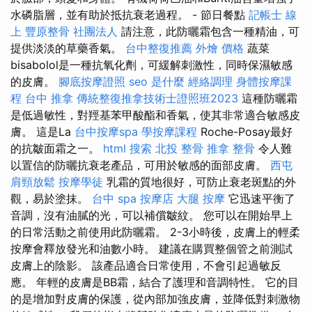
水磷脂層，並有助於抵抗衰老過程。 - 節日餐點
記帳士 線
上
豐原整骨
社團法人
請注意，此防曬霜包含一種精油，可
提供淡淡的草藥香氣。
台中整復推薦
外燴 價格
蔬菜
bisabolol是一種抗氧化劑，可緩解刺激性，同時保濕敏感
的皮膚。
腳底按摩證照
seo 是什麼
經絡調理
身體按摩課
程
台中 推拿
傳統整復推拿技術士證照班2023
這種防曬霜
是低過敏性，對羥基苯甲酸酯和香氣，使其非常適合敏感皮
膚。 這是La
台中按摩spa
學按摩課程
Roche-Posay最好
的抗皺面霜之一。
html
搜索
北投 整骨
推拿 整骨
令人難
以置信的防曬抗衰老產品，可用於敏感的面部皮膚。
西屯
肩頸放鬆
按摩學徒
乳霜的質地很好，可防止衰老斑點的外
觀，易於塗抹。
台中 spa
按摩店
大腿 按摩
它迅速平衡了
音調，沒有油膩的光，可以補償皺紋。 您可以在開始早上
的日常活動之前使用此防曬霜。 2-3小時後，皮膚上的輕柔
按摩會釋放發光和油數小時。 建議在購買整個管之前測試
皮膚上的陰影。 該產品適合日常使用，不會引起過敏反
應。 年輕的皮膚是BB霜，結合了護理和音調特性。 它的目
的是增加對皮膚的保護，從內部加強皮膚，並降低對刺激物