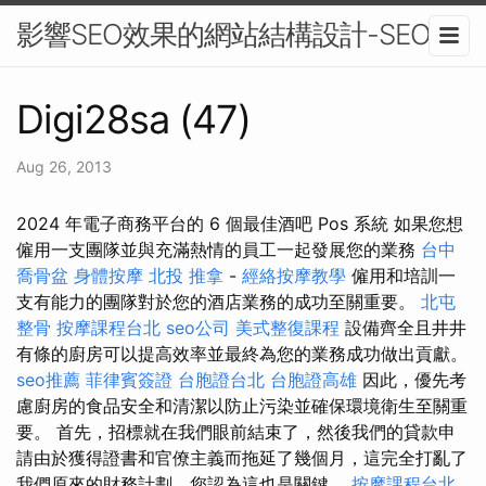
影響SEO效果的網站結構設計-SEO
Digi28sa (47)
Aug 26, 2013
2024 年電子商務平台的 6 個最佳酒吧 Pos 系統 如果您想
僱用一支團隊並與充滿熱情的員工一起發展您的業務
台中
喬骨盆
身體按摩
北投 推拿
-
經絡按摩教學
僱用和培訓一
支有能力的團隊對於您的酒店業務的成功至關重要。
北屯
整骨
按摩課程台北
seo公司
美式整復課程
設備齊全且井井
有條的廚房可以提高效率並最終為您的業務成功做出貢獻。
seo推薦
菲律賓簽證
台胞證台北
台胞證高雄
因此，優先考
慮廚房的食品安全和清潔以防止污染並確保環境衛生至關重
要。 首先，招標就在我們眼前結束了，然後我們的貸款申
請由於獲得證書和官僚主義而拖延了幾個月，這完全打亂了
我們原來的財務計劃，您認為這也是關鍵。
按摩課程台北