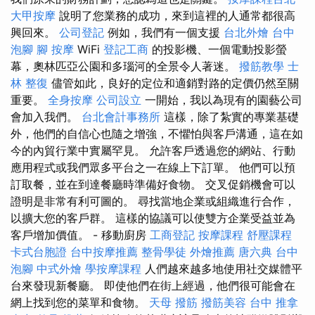
大甲按摩
說明了您業務的成功，來到這裡的人通常都很高
興回來。
公司登記
例如，我們有一個支援
台北外燴
台中
泡腳
腳 按摩
WiFi
登記工商
的投影機、一個電動投影螢
幕，奧林匹亞公園和多瑙河的全景令人著迷。
撥筋教學
士
林 整復
儘管如此，良好的定位和適銷對路的定價仍然至關
重要。
全身按摩
公司設立
一開始，我以為現有的園藝公司
會加入我們。
台北會計事務所
這樣，除了紮實的專業基礎
外，他們的自信心也隨之增強，不懼怕與客戶溝通，這在如
今的內貿行業中實屬罕見。 允許客戶透過您的網站、行動
應用程式或我們眾多平台之一在線上下訂單。 他們可以預
訂取餐，並在到達餐廳時準備好食物。 交叉促銷機會可以
證明是非常有利可圖的。 尋找當地企業或組織進行合作，
以擴大您的客戶群。 這樣的協議可以使雙方企業受益並為
客戶增加價值。 - 移動廚房
工商登記
按摩課程
舒壓課程
卡式台胞證
台中按摩推薦
整骨學徒
外燴推薦
唐六典
台中
泡腳
中式外燴
學按摩課程
人們越來越多地使用社交媒體平
台來發現新餐廳。 即使他們在街上經過，他們很可能會在
網上找到您的菜單和食物。
天母 撥筋
撥筋美容
台中 推拿