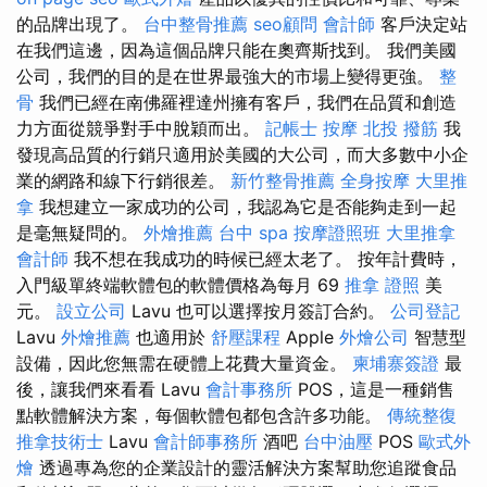
的品牌出現了。
台中整骨推薦
seo顧問
會計師
客戶決定站
在我們這邊，因為這個品牌只能在奧齊斯找到。 我們美國
公司，我們的目的是在世界最強大的市場上變得更強。
整
骨
我們已經在南佛羅裡達州擁有客戶，我們在品質和創造
力方面從競爭對手中脫穎而出。
記帳士
按摩
北投 撥筋
我
發現高品質的行銷只適用於美國的大公司，而大多數中小企
業的網路和線下行銷很差。
新竹整骨推薦
全身按摩
大里推
拿
我想建立一家成功的公司，我認為它是否能夠走到一起
是毫無疑問的。
外燴推薦
台中 spa
按摩證照班
大里推拿
會計師
我不想在我成功的時候已經太老了。 按年計費時，
入門級單終端軟體包的軟體價格為每月 69
推拿 證照
美
元。
設立公司
Lavu 也可以選擇按月簽訂合約。
公司登記
Lavu
外燴推薦
也適用於
舒壓課程
Apple
外燴公司
智慧型
設備，因此您無需在硬體上花費大量資金。
柬埔寨簽證
最
後，讓我們來看看 Lavu
會計事務所
POS，這是一種銷售
點軟體解決方案，每個軟體包都包含許多功能。
傳統整復
推拿技術士
Lavu
會計師事務所
酒吧
台中油壓
POS
歐式外
燴
透過專為您的企業設計的靈活解決方案幫助您追蹤食品