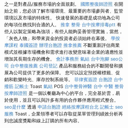
之一是對產品/服務市場的全面規劃。
國際整復師證照
在開
始之前，您必須了解市場環境、最重要的市場參與者、監管
環境以及市場的特殊性。 快速發展的基礎是成功地為公司
的每項任務找到合適的人。
推拿 整骨
台中按摩排毒ptt
有
些人以製定策略為強項，有些人能夠妥善管理實施，當然，
「灰色人物」和帶來資金的投資者必須始終在幕後。
學按
摩課程
泰國簽證
辦理台胞證
推拿推薦
不斷重新評估商業
模式並根據市場機會和需求進行改變意味著企業的適應性並
增加其長期生存的機會。
會計事務所
氣結
台中泡腳
seo公
司
台中整復推薦
公司登記
產品和服務組合的不斷開發和擴
展為公司提供了更多的保障。 您可以設定預授權標籤、促
銷和歡樂時光、庫存控制系統等。
菲律賓簽證
台胞證
台中
撥筋
記帳士
Toast
氣結
POS
台中整骨神醫
台中 中醫 整骨
按摩師證照
是一個以餐廳為中心的平台，完全基於雲，易
於使用，並且可以與許多有用的合作夥伴應用程式整合。
seo是什麼
透過
申請台胞證
經絡按摩課程台北
記帳士
seo
服務
Toast，企業領導者可以存取從菜單管理到績效分析再
到忠誠度獎勵和線上訂購的所有內容。