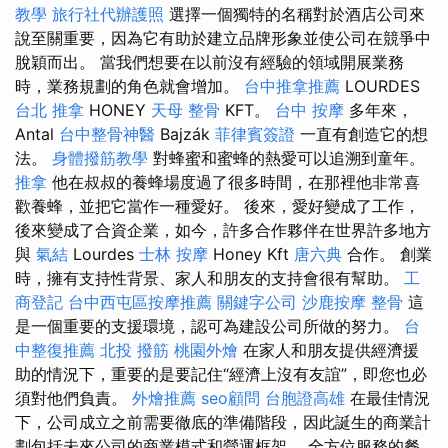
教學
旅行社代辦護照
選擇一個獨特的名稱對於酒店公司來
說至關重要，因為它有助於建立品牌形象並使公司在競爭中
脫穎而出。 當我們想要在以前沒有經驗的領域開展業務
時，業務規劃的角色就會增加。
台中推拿推薦
LOURDES
台北 推拿
HONEY
天母 整骨
KFT。
台中 按摩
多年來，
Antal
台中整骨神醫
Bajzák
菲律賓簽證
一直有創造它的想
法。
身體撥筋教學
對蜂蜜和蜜蜂的熱愛可以追溯到童年。
推拿
他在叔叔的養蜂場度過了很多時間，在那裡他非常喜
歡養蜂，並把它當作一種愛好。 後來，愛好變成了工作，
後來變成了合資企業，如今，許多合作夥伴在世界許多地方
與
氣結
Lourdes
士林 按摩
Honey Kft
唐六典
合作。 創業
時，擁有支持性背景、家人和朋友的支持會很有幫助。
工
商登記
台中西屯區按摩推薦
關鍵字公司
沙鹿按摩
整骨
這
是一個重要的支援環境，認可為建設公司所做的努力。
台
中整復推薦
北投 撥筋
桃園外燴
在家人和朋友提供經濟援
助的情況下，重要的是要記住“經濟上沒有友誼”，即您也必
須對他們負責。
外燴推薦
seo顧問
台胞證高雄
在最佳情況
下，公司成立之前需要徹底的準備階段，因此誕生的商業計
劃包括未來公司的商業模式和營運框架。 全方位服務的餐