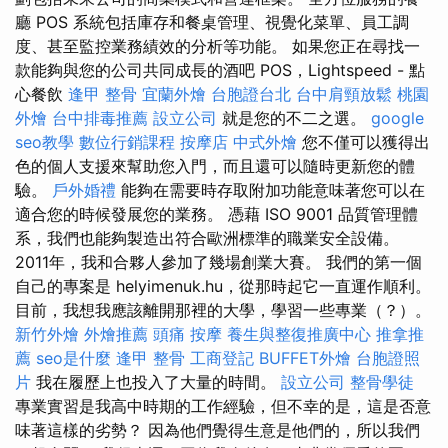
廳 POS 系統包括庫存和餐桌管理、視覺化菜單、員工調
度、甚至監控業務績效的分析等功能。 如果您正在尋找一
款能夠與您的公司共同成長的酒吧 POS，Lightspeed - 點
心餐飲
逢甲 整骨
宜蘭外燴
台胞證台北
台中肩頸放鬆
桃園
外燴
台中排毒推薦
設立公司
就是您的不二之選。
google
seo教學
數位行銷課程
按摩店
中式外燴
您不僅可以獲得出
色的個人支援來幫助您入門，而且還可以隨時更新您的體
驗。
戶外婚禮
能夠在需要時存取附加功能意味著您可以在
適合您的時候發展您的業務。 憑藉 ISO 9001 品質管理體
系，我們也能夠製造出符合歐洲標準的職業安全設備。
2011年，我和合夥人參加了幾場創業大賽。 我們的第一個
自己的專案是 helyimenuk.hu，從那時起它一直運作順利。
目前，我想我應該離開那裡的大學，學習一些專業（？）。
新竹外燴
外燴推薦
頭痛 按摩
養生與整復推廣中心
推拿推
薦
seo是什麼
逢甲 整骨
工商登記
BUFFET外燴
台胞證照
片
我在履歷上也投入了大量的時間。
設立公司
整骨學徒
專業實習是我高中時期的工作經驗，但不幸的是，這是否意
味著這樣的劣勢？ 因為他們覺得生意是他們的，所以我們