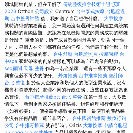
領域開始創業，但在了解了
傳統整復推拿技術士證照班
2023
Otthon
公司設立
Centrum
台中泰式按摩
台胞證過
期
台中整骨神醫
後，我知道了自己想做什麼。
大甲按摩
就特許經營業務而言，您一開始沒有遇到任何與建立傳統業
務相關的實際困難，您認為在危機期間您的業務成功的關鍵
是什麼？ 重要的是，所有成員都要同舟共濟，朝著同一個
方向，每個人在公司都有自己的任務，他們最了解什麼，什
麼是他們最想做的事。
台中舒壓
台胞證照片
按摩課程
台
中spa
家鄉帶來的創業榜樣也可以成為自己創業的動力。
seo顧問
天母 整骨
作為一名企業家，還有一些不那麼令人
興奮但必不可少的部分。
外燴推薦
台中推拿推薦
會計師
台北 整復
對於個人企業家和幾個人的微型企業來說，沒有
機會和資源來分別處理不同的行政任務，這些任務被認為更
為繁瑣。
台中按摩推薦ptt
台北 整骨
在第一階段，大多數
情況下，新創企業家必須擔任秘書、銷售經理和行銷經理
（如有必要）。 價格競爭導致品質下降，最便宜的產品幾
乎沒有任何品牌，這並非巧合。
台中國術館推薦
數位行銷
公司
台中排毒推薦
就在那時，Oázis
大雅按摩
申請台胞證
on page seo
歐式外燴
產品以優異的性價比和可靠、專業