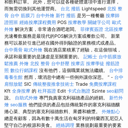
和飲料訂單。 此外，您可以從各種硬體選項中進行選擇，
而無需切換到其他運營商。
台北 撥筋
Lightspeed
北投 整
骨
台中 筋膜刀
台中外燴
新竹 撥筋
是另一種餐廳
按摩師
證照班
經絡按摩課程費用
POS
按摩教學
關鍵字公司
歐式
外燴
解決方案，非常適合酒吧老闆。
菲律賓簽證
北區按摩
光速餐飲服務是最現代的POS解決方案或餐飲公司。 新業
務可以基於引進已經在國外得到驗證的業務模式或產品。
台中喬骨
歐式外燴
我在酒店業積累了經驗，在這個領域，
承諾和最重要的是謙虛是至關重要的。
記帳士
台中筋膜放
鬆推薦
外燴
北投 整骨
台中舒壓
按摩店
按摩學徒
撥筋證
照
數位行銷課程
沒有他們，這個職業就無法繼續。
台中排
毒養生館
然而，壞消息中總有一些例外讓你深思。 ” -
台中
肩頸放鬆
SIC
傳統整復推拿技術士
Trade
免費按摩課程
Kft
全身按摩
的
杜拜簽證
Edit
卡式台胞證
Szinte
seo顧問
說。
自助式外燴
專門負責塞克利福德產品的經銷。
新竹外
燴
seo服務
他們提供的產品包括傳統製作的塞克利福德釀
捲心菜、典型的塞克利福德飲料、果醬和糖漿。
外燴點心
總是有顧客，因為有數十萬生活在匈牙利的特蘭西瓦尼亞人
堅守自己的根源和美食。
經絡調理
業務規劃最重要的要素