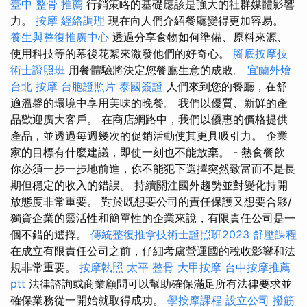
臺中 整骨 推薦
行銷策略的基礎應該是強大的社群媒體影響
力。
按摩
經絡調理
現在向人們介紹餐廳變得更加容易。
養生與整復推廣中心
透過分享食物如何準備、原料來源、
使用科技等的幕後花絮來激發他們的好奇心。
腳底按摩技
術士證照班
用餐體驗將決定您餐廳生意的成敗。
宜蘭外燴
台北 按摩
台胞證照片
泰國簽證
人們來到您的餐廳，在舒
適溫馨的環境中享用美味的晚餐。 我們以優質、新鮮的產
品歡迎廣大客戶。 在商店網路中，我們以優惠的價格提供
產品，並透過每週幾次的促銷活動使其更具吸引力。 企業
家的目標有什麼建議，即使一刻也不能放棄。 - 熱食餐飲
你必須一步一步地前進，你不能犯下選擇突然致富而不是長
期但穩定的收入的錯誤。 持續關注國外趨勢並對變化持開
放態度非常重要。 對於既想要公司的責任保護又想要合夥/
獨資企業的靈活性和簡單性的企業來說，有限責任公司是一
個不錯的選擇。
傳統整復推拿技術士證照班2023
舒壓課程
在成立有限責任公司之前，仔細考慮營運國的稅收影響和法
規非常重要。
按摩執照
太平 整骨
大甲按摩
台中按摩推薦
ptt
法律諮詢或商業顧問可以幫助確保滿足所有法律要求並
確保業務從一開始就取得成功。
學按摩課程
設立公司
撥筋