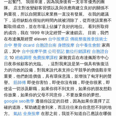
一起奮鬥。 我很幸運，因為我身後有一支非常優秀的團
隊。 店主對改變顧客習慣以及與供應商建立良好的關係不
夠重視，所以自開業以來業務一直沒有發展。 在我的建議
下，這些缺點在很短的時間內就被消除了，從而使該業務不
斷取得成功，並在市場上佔據了良好的地位。 看到所取得
的成功，我在 1999 年決定經營一家連鎖店。 目前，我們
在布達佩斯經營 eleven
台中按摩店
傳統整復推拿技術士
台中 整骨 dcard
台胞證台南
身體按摩
台中養生會館
家商
店，其中
台中按摩平價
公司登記
數位行銷課程
台胞證台
北
10
經絡調理
免費按摩課程
家雜貨店在布達佩斯市中心
日夜恭候顧客的光臨。 ，這對我來說是第一個具有恢復活
力的功效的設備，對我來說代表支持公平競爭的價值觀非常
重要，他們創造價值，具有環保意識，並增強了匈牙利的聲
譽。
筋師傅
即使你害怕，即使你沒有錢，即使你很累，即
使這一切涉及辭職，如果你得不到支持，如果你的朋友想勸
你放棄，如果你的父母不同意你，不要放棄你的夢想。
google seo教學
遵循你設定的目標，因為如果你選擇了正
確的道路，幫助總是會到來，而且往往來自你意想不到的地
方。
氣結
全身按摩
在那之前，我並不知道自己應該在哪個