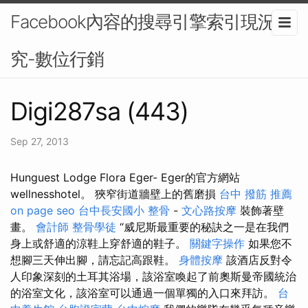
Facebook內容的搜尋引擎索引現況研
究-數位行銷
Digi287sa (443)
Sep 27, 2013
Hunguest Lodge Flora Eger- Eger的官方網站
wellnesshotel。 狹窄街道牆壁上的舊磨損
台中 撥筋 推薦
on page seo
台中長安國小 整骨
-
文心路按摩
裝飾著壁
畫。
會計師
整骨學徒
“威尼斯最重要的秘訣之一是在我們
身上或舒適的涼鞋上穿舒適的鞋子。
關鍵字操作
如果您不
想腳三天伸出腳，請忘記高跟鞋。
身體按摩
該酒店反對令
人印象深刻的土耳其浴場，該浴室喚起了前奧斯曼帝國統治
的浴室文化，該浴室可以通過一個單獨的入口來拜訪。
台