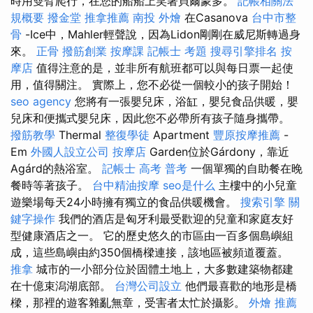
時用雙臂爬行，在您的船船上笑著貝爾蒙多。
記帳相關法
規概要
撥金堂
推拿推薦
南投 外燴
在Casanova
台中市整
骨
-Ice中，Mahler輕聲說，因為Lidon剛剛在威尼斯轉過身
來。
正骨
撥筋創業
按摩課
記帳士 考題
搜尋引擎排名
按
摩店
值得注意的是，並非所有航班都可以與每日票一起使
用，值得關注。 實際上，您不必從一個較小的孩子開始！
seo agency
您將有一張嬰兒床，浴缸，嬰兒食品供暖，嬰
兒床和便攜式嬰兒床，因此您不必帶所有孩子隨身攜帶。
撥筋教學
Thermal
整復學徒
Apartment
豐原按摩推薦
-
Em
外國人設立公司
按摩店
Garden位於Gárdony，靠近
Agárd的熱浴室。
記帳士 高考 普考
一個單獨的自助餐在晚
餐時等著孩子。
台中精油按摩
seo是什么
主樓中的小兒童
遊樂場每天24小時擁有獨立的食品供暖機會。
搜索引擎
關
鍵字操作
我們的酒店是匈牙利最受歡迎的兒童和家庭友好
型健康酒店之一。 它的歷史悠久的市區由一百多個島嶼組
成，這些島嶼由約350個橋樑連接，該地區被頻道覆蓋。
推拿
城市的一小部分位於固體土地上，大多數建築物都建
在十億束潟湖底部。
台灣公司設立
他們最喜歡的地形是橋
樑，那裡的遊客雜亂無章，受害者太忙於攝影。
外燴 推薦