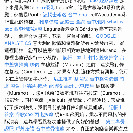
假，我們為6至14歲的孩子提供折扣價。
seo
經絡調理
接
下來是宮殿Dei
seo優化
Leoni宮，這是古根海姆系列的宮
殿，然後是Ponte
記帳士報名
台中 spa
Dell'Accademia和
18世紀的橋樑。
推拿價格
記帳士 查詢
台中泡腳
what is
seo
西屯體態調整
Laguna養老金在Gárdony擁有花園景
觀，一個聯合休息室，花園，露台和酒吧。
GOOGLE
ANALYTICS
意大利的懶惰和優雅從所有人散發出來。 從
這裡開始，您可以使用41航班相對較快地到達Murano，在
那裡也值得步行一小段路。
記帳士線上
竹北 整復推拿
台
中整復推薦
腰傷
在穆拉諾（Murano）之前，這次飛行停
在墓地（Cimitero）上，如果有人對這種方式有興趣，您可
以在這裡停留半小時。
后里推拿
整骨院
台中整骨價錢
竹
北 整骨
中清路 按摩
台胞證 高雄
北屯按摩
從穆拉諾
（Murano），您可以乘12號航班前往布拉諾（Burano）。
1997年，阿拉克爾（Alalkul）是樂隊，從那時起，形成進
行了多次轉換，我們目前的陣容由3個成員組成。
記帳士
答案
谷歌seo
西屯按摩
從9-10歲開始，我以不同風格的樂
隊演奏，這為學習風格功能提供了良好的基礎。
第二專長
證照
戶外婚禮
台中整骨推薦
如今，真正的娛樂音樂再次成