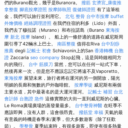
們的Burano觀光，幾乎是Buranora。
撥筋
玄濟宮_康復推
拿整復
腳底按摩證照
按摩師執照
復健師證照
有了這筆租
金，我們可以旅行並利用它。
北屯 整骨
台中市按摩
buffet
外燴價格
經絡調理證照
在我們住宿的利多（Lido）外面，
我們去了穆拉諾（Murano）和布拉諾島（Burano
東海按
摩
新北 按摩
Island）。 船上的一條舒適的道路在威尼斯周
圍引導了42輛水上巴士。
南區整復
值得在Riva
台中刮痧
推薦
degli
記帳士 初會
Schiavonin上的San
香港轉機 台胞
證
Zaccaria
seo company
Stop起飛，這是與時鐘相同方
向的飛行。
台中 筋膜刀
當然，您可以在任何一站式下車，
然後再來一次，但是您不應該忘記它將遠不及Vaporetto。
東海按摩
展望未來，旅行者將在運河的另一側開放，陽光
明媚的長廊和無數的戶外咖啡館。
按摩學徒
威尼斯有兩個
主要水道，其中最著名的是大運河運河。
記帳士 補習
台北
會計師
台胞證 急件
這條實際的大街一直到威尼斯的心臟。
Le Roma廣場廣場的蒸發量最多。
台中整骨神醫
在旺季不
應該即興，沒有人群，這會很昂貴。
撥筋堂 幸福
天氣的最
有意義的時機是春季末/夏季，但大多數遊客（除了狂歡
節）。
學整骨
夏季結束時，有很多遊客，即使有很多熱量