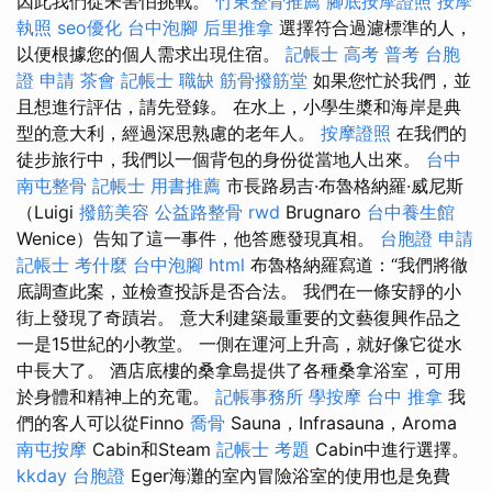
因此我們從未害怕挑戰。
竹東整骨推薦
腳底按摩證照
按摩
執照
seo優化
台中泡腳
后里推拿
選擇符合過濾標準的人，
以便根據您的個人需求出現住宿。
記帳士 高考 普考
台胞
證 申請
茶會
記帳士 職缺
筋骨撥筋堂
如果您忙於我們，並
且想進行評估，請先登錄。 在水上，小學生槳和海岸是典
型的意大利，經過深思熟慮的老年人。
按摩證照
在我們的
徒步旅行中，我們以一個背包的身份從當地人出來。
台中
南屯整骨
記帳士 用書推薦
市長路易吉·布魯格納羅·威尼斯
（Luigi
撥筋美容
公益路整骨
rwd
Brugnaro
台中養生館
Wenice）告知了這一事件，他答應發現真相。
台胞證 申請
記帳士 考什麼
台中泡腳
html
布魯格納羅寫道：“我們將徹
底調查此案，並檢查投訴是否合法。 我們在一條安靜的小
街上發現了奇蹟岩。 意大利建築最重要的文藝復興作品之
一是15世紀的小教堂。 一側在運河上升高，就好像它從水
中長大了。 酒店底樓的桑拿島提供了各種桑拿浴室，可用
於身體和精神上的充電。
記帳事務所
學按摩
台中 推拿
我
們的客人可以從Finno
喬骨
Sauna，Infrasauna，Aroma
南屯按摩
Cabin和Steam
記帳士 考題
Cabin中進行選擇。
kkday 台胞證
Eger海灘的室內冒險浴室的使用也是免費