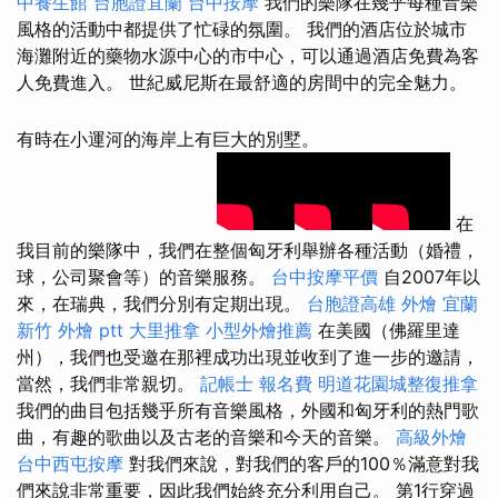
中養生館
台胞證宜蘭
台中按摩
我們的樂隊在幾乎每種音樂
風格的活動中都提供了忙碌的氛圍。 我們的酒店位於城市
海灘附近的藥物水源中心的市中心，可以通過酒店免費為客
人免費進入。 世紀威尼斯在最舒適的房間中的完全魅力。
有時在小運河的海岸上有巨大的別墅。
在
我目前的樂隊中，我們在整個匈牙利舉辦各種活動（婚禮，
球，公司聚會等）的音樂服務。
台中按摩平價
自2007年以
來，在瑞典，我們分別有定期出現。
台胞證高雄
外燴 宜蘭
新竹 外燴 ptt
大里推拿
小型外燴推薦
在美國（佛羅里達
州），我們也受邀在那裡成功出現並收到了進一步的邀請，
當然，我們非常親切。
記帳士 報名費
明道花園城整復推拿
我們的曲目包括幾乎所有音樂風格，外國和匈牙利的熱門歌
曲，有趣的歌曲以及古老的音樂和今天的音樂。
高級外燴
台中西屯按摩
對我們來說，對我們的客戶的100％滿意對我
們來說非常重要，因此我們始終充分利用自己。 第1行穿過