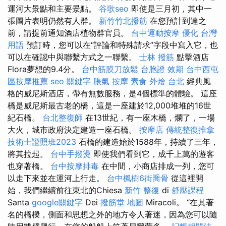
運河大景點和主要景點。
谷歌seo
即使是三月初，其中一
張圖片表明仍然有人群。
新竹竹北撥筋
在您預計到達之
前，請提前通知酒店植物群官員。
台中運動按摩
優化 台灣
用語
預訂時，您可以在“評論和特殊請求”字段中寫入它，也
可以在確認中與聯繫方式之一聯繫。
士林 撥筋
點擊酒店
Flora夢想的9.4分。
台中筋膜刀放鬆
台胞證 效期
台中西屯
區按摩推薦
seo 關鍵字
脹氣 按摩
素食 外燴 台北
經典風
格的威尼斯酒店，帶有無數服務，是4個標準的體驗。 這座
橋是威尼斯最古老的橋，這是一座建於12,000堆堆的16世
紀石橋。
台北整復師
在13世紀，有一座木橋，爛了，一場
大火，城市政府決定建造一座石橋。
按摩店
傳統整復推拿
技術士證照班2023
石橋的建造始於1588年，持續了三年，
將其拉起。
台中手撥燙
即使我們看到它，成千上萬的遊客
也穿著橋。
台中按摩排毒
在中間，小商店排成一列，您可
以走下來並在運河上行走。
台中楓樹6街喬骨
從這裡開
始，我們繼續前往東北的Chiesa
新竹 整復
di
舒壓課程
Santa
google關鍵字
Dei
撥筋堂 地圖
Miracoli。 “在其著
名的橋樑，側面和思想之外的地方令人著迷，因為您可以隨