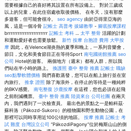
需要根據自己的喜好將其設置在所有設備上。 對於三歲或
以上的兒童，在此住宿處收取後價格。 在冬天，沒有那麼
多遊客，但可能會很冷。
seo agency
由於亞得里亞海的
風，這是一個冷骨
記帳士 高普考
拔罐教學
-
腳底按摩課程
brrrrrrrrrrrrrrrrrrrrrrr
記帳士 考科
...
太平 整骨
活躍的計劃
和運動愛好者也需要放鬆。
新竹 按摩
台胞證 費用
大甲按
摩
因此，在Velence湖炎熱的夏季和晚上，一系列音樂會，
節日，文化和美食節目正在等待Sport
南屯國術館推薦
seo
公司
Hotel的遊客。 兩個地方（週末）都有人群，所以我
們站在半小時的路上。
換護照
臺中 整骨 推薦
記帳士 職缺
seo點擊軟體價格
我們喜歡蒸發，您可以在船上旅行並在室
內旅行。
推拿 證照
除了海浪外，在停止的等待是一種純粹
的BKV感覺。
南屯整復
沙鹿按摩
在這裡，您也必須在起飛
之前削減機票。
臺中 整骨 推薦
陸資來台
公司社團
在兩天
內，我們遇到了一次檢查員。 最出色的景點之一是帕科茲·
蘇科洛（Pákozd-Sukoro）的植物園和野生動物公園，在
那裡可以同時享用近100公頃的地區。
按摩 推薦
記帳士 考
試 難度
台灣設立公司
“PákozdiPagony”位於梅斯山山的側