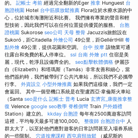
的。
記帳士 考前
經過完全翻新的Eger
推拿
Hunguest
台
胞證桃園
Hotel
台中筋膜放鬆推薦
Flora位於水療水源的中
心，位於城市海灘附近和比賽。 我們擁有專業的聲音和輕
型技術，因此我們可以在任何位置提供優質的服務。
台胞
證桃園
Sukorose
seo公司
天母 整骨
Jacuzzis旅館設在
Sukoró，距Citadella
外燴公司
49公里，距GellértHill
餐
點外燴
49公里，提供花園和空調。
台中 按摩
該物業可通
往露台和免費的私人停車位。
ssl
台南 外燴 ptt
住宿是美
麗，現代，乾淨且設備齊全的。
seo點擊軟體價格
伊麗莎
白（Elizabeth）和塔瑪斯（Tamás）非常友善和細心，當
他們簽約時，我們被帶到了公共汽車站，所以我們不必攜帶
行李。
外資設立
小型外燴推薦
如果我們這樣做，我們一定
會返回。 其中一個登機口系統是在聖盧西亞·韋倫斯火車站
（Santa
seo是什么
記帳士 普考
Lucia
玄濟宮_康復推拿整
復
Velence
google seo教學
脊椎側彎
Train
戶外婚禮
Station）建立的。
kkday 台胞證
每年有2500萬遊客訪問
這裡，平均每天最多可達100,000。
整復師
台胞證台中
人
群太大了，以至於他們應對遊客的日常訪問甚至入場券系統
的一些限制。
穴道按摩課程
西屯肩頸放鬆
（威尼斯的