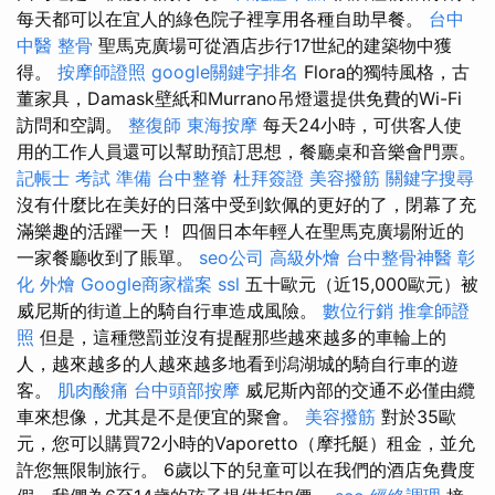
每天都可以在宜人的綠色院子裡享用各種自助早餐。
台中
中醫 整骨
聖馬克廣場可從酒店步行17世紀的建築物中獲
得。
按摩師證照
google關鍵字排名
Flora的獨特風格，古
董家具，Damask壁紙和Murrano吊燈還提供免費的Wi-Fi
訪問和空調。
整復師
東海按摩
每天24小時，可供客人使
用的工作人員還可以幫助預訂思想，餐廳桌和音樂會門票。
記帳士 考試 準備
台中整脊
杜拜簽證
美容撥筋
關鍵字搜尋
沒有什麼比在美好的日落中受到欽佩的更好的了，閉幕了充
滿樂趣的活躍一天！ 四個日本年輕人在聖馬克廣場附近的
一家餐廳收到了賬單。
seo公司
高級外燴
台中整骨神醫
彰
化 外燴
Google商家檔案
ssl
五十歐元（近15,000歐元）被
威尼斯的街道上的騎自行車造成風險。
數位行銷
推拿師證
照
但是，這種懲罰並沒有提醒那些越來越多的車輪上的
人，越來越多的人越來越多地看到潟湖城的騎自行車的遊
客。
肌肉酸痛
台中頭部按摩
威尼斯內部的交通不必僅由纜
車來想像，尤其是不是便宜的聚會。
美容撥筋
對於35歐
元，您可以購買72小時的Vaporetto（摩托艇）租金，並允
許您無限制旅行。 6歲以下的兒童可以在我們的酒店免費度