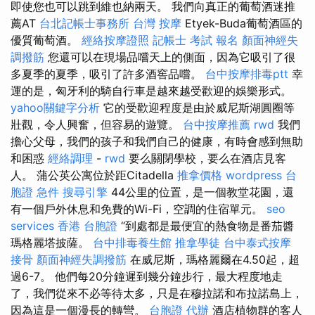
即使您也可以跳到維也納兩天。 我們向真正的葡萄酒迷推
薦AT
台北記帳士事務所
台灣 按摩
Etyek-Buda葡萄酒區的
優質葡萄酒。
經絡按摩證照
記帳士 考試 報名
顏面神經失
調撥筋
您還可以在現場品嚐天上的側面，因為它吸引了很
多夏季的夏季，吸引了許多酒窖品嚐。
台中按摩排毒ptt
幸
運的是，匈牙利的騎自行車是越來越受歡迎的娛樂形式。
yahoo關鍵字分析
它的受歡迎程度是由於威尼斯湖圓圈等
壯觀，令人興奮，但容易的遊覽。
台中按摩推薦
rwd
我們
擔心父母，我們的孩子和我們自己的健康，有時會感到無助
和困惑
經絡調理
-
rwd
要么關閉學校，要么在酒店見客
人。 蒲公英公寓位於距Citadella
推拿價格
wordpress
台
胞證 急件
搜尋引擎
44公里的位置，是一個教堂花園，還
有一個戶外休息和免費的Wi-Fi，空調的住宿單元。
seo
services
香港 台胞證
“到處都是最便宜的熱食物是番茄醬
瑪格麗塔披薩。
台中排毒養生館
推拿學徒
台中泰式按摩
接骨
顏面神經失調撥筋
在威尼斯，瑪格麗爾在4.50起，超
過6-7。 他們每20分鐘遲到幾分鐘步行，最大程度地走
了，我們從來不必等待太多，只是在穆拉諾和布拉諾島上，
因為這是一個漫長的轉彎。
台胞證 代辦
酒店植物群的客人