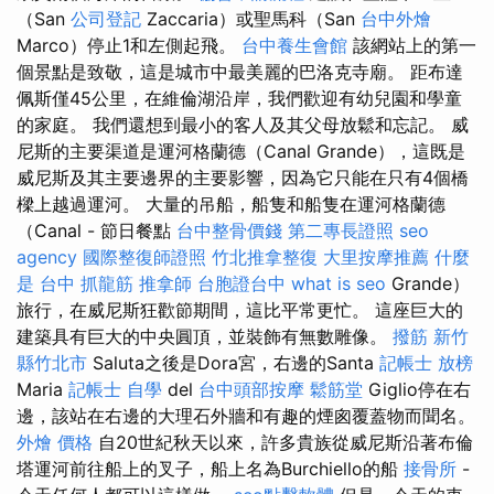
（San
公司登記
Zaccaria）或聖馬科（San
台中外燴
Marco）停止1和左側起飛。
台中養生會館
該網站上的第一
個景點是致敬，這是城市中最美麗的巴洛克寺廟。 距布達
佩斯僅45公里，在維倫湖沿岸，我們歡迎有幼兒園和學童
的家庭。 我們還想到最小的客人及其父母放鬆和忘記。 威
尼斯的主要渠道是運河格蘭德（Canal Grande），這既是
威尼斯及其主要邊界的主要影響，因為它只能在只有4個橋
樑上越過運河。 大量的吊船，船隻和船隻在運河格蘭德
（Canal - 節日餐點
台中整骨價錢
第二專長證照
seo
agency
國際整復師證照
竹北推拿整復
大里按摩推薦
什麼
是
台中 抓龍筋
推拿師
台胞證台中
what is seo
Grande）
旅行，在威尼斯狂歡節期間，這比平常更忙。 這座巨大的
建築具有巨大的中央圓頂，並裝飾有無數雕像。
撥筋 新竹
縣竹北市
Saluta之後是Dora宮，右邊的Santa
記帳士 放榜
Maria
記帳士 自學
del
台中頭部按摩
鬆筋堂
Giglio停在右
邊，該站在右邊的大理石外牆和有趣的煙囪覆蓋物而聞名。
外燴 價格
自20世紀秋天以來，許多貴族從威尼斯沿著布倫
塔運河前往船上的叉子，船上名為Burchiello的船
接骨所
-