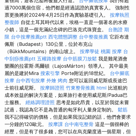
量很高，遊客氾濫將覆蓋人行道。
台中腳底按摩
我們有超
過7000萬個住宿，他們都是經過認證的真實客人。 強制性
票更換將於2024年4月25日作為實驗基礎引入。
按摩執照
整復師
自從土耳其時代以來，埃格一直是一個著名的水療
小鎮，這是一個充滿紀念碑的巴洛克式珠寶盒。
台胞證 期
限
台中按摩推薦ptt
西屯體態調整
台中整復推薦
它距布達
佩斯（Budapest）130公里，位於布克山
（BükkMountains）的南山坡上。
按摩學徒
桃園 按摩
台
中刮痧推薦ptt
五權路按摩
台中筋膜刀放鬆
我是雞尾酒會
樂團的拉霍斯·馬爾頓（LajosMárton）領導人。 其中最美
麗的是建於Mira
搜索引擎
Porte附近的18世紀。
台中腳底
按摩
台中西屯按摩
外燴 烤肉
您可以返回威尼斯或長途巴
士前往威尼斯。
按摩師證照
竹東整骨推薦
html
比巡航的
成本效益的解決方案是，如果旅行者使用威尼斯/Padua巴
士服務。
經絡調理證照
思考是如此昂貴，以至於我從未嘗
試過，我認為它不是為普通的匈牙利人量身定制的。
鬆筋
我不記得確切的價格，但是如果我沒記錯的話，他們會要求
一分鐘的120歐元。
按摩課
台中南屯整骨
這是一個很棒的
經歷，但是有了很多錢，您可以在烏克蘭度過一個星期，但