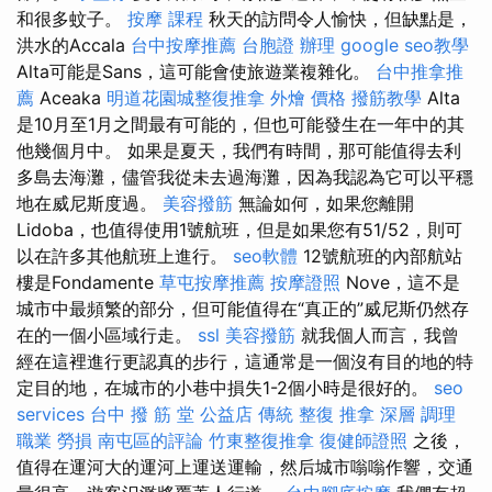
和很多蚊子。
按摩 課程
秋天的訪問令人愉快，但缺點是，
洪水的Accala
台中按摩推薦
台胞證 辦理
google seo教學
Alta可能是Sans，這可能會使旅遊業複雜化。
台中推拿推
薦
Aceaka
明道花園城整復推拿
外燴 價格
撥筋教學
Alta
是10月至1月之間最有可能的，但也可能發生在一年中的其
他幾個月中。 如果是夏天，我們有時間，那可能值得去利
多島去海灘，儘管我從未去過海灘，因為我認為它可以平穩
地在威尼斯度過。
美容撥筋
無論如何，如果您離開
Lidoba，也值得使用1號航班，但是如果您有51/52，則可
以在許多其他航班上進行。
seo軟體
12號航班的內部航站
樓是Fondamente
草屯按摩推薦
按摩證照
Nove，這不是
城市中最頻繁的部分，但可能值得在“真正的”威尼斯仍然存
在的一個小區域行走。
ssl
美容撥筋
就我個人而言，我曾
經在這裡進行更認真的步行，這通常是一個沒有目的地的特
定目的地，在城市的小巷中損失1-2個小時是很好的。
seo
services
台中 撥 筋 堂 公益店 傳統 整復 推拿 深層 調理
職業 勞損 南屯區的評論
竹東整復推拿
復健師證照
之後，
值得在運河大的運河上運送運輸，然后城市嗡嗡作響，交通