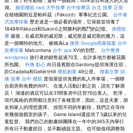
面，除了野生動物，還有一個觀鳥，look望台和迷人的人造
湖。
臉部撥筋
rwd
大甲按摩
台中按摩店
台北 按摩
正骨
在植物園附近是帕科茲（Pákozd）軍事紀念公園。
台中泰
式按摩排毒
歷史迷是一個必看的場所，它保留並培養了
1848年Pákozd和Sukoró之間勝利的戰鬥的記憶。
身體按
摩
最後，在威尼斯的威尼斯，威尼斯是威尼斯的魔力，這
是一個獨特的地方。 被稱為La
接骨
Google商家檔案
台中
按摩排毒
Malcontena
台中 spa
XVI的別墅。
台中整脊
wordpress
旅行者的銷售超過70叉，在許多地方都被花園
所包圍。
外燴 點心
向日葵賓館在Gardony提供海濱住宿，
距Citadella和GellértHill
撥筋創業
49公里。
搜索引擎
頭
痛 按摩
台中 撥筋
度假屋提供免費的私人停車場，一個聯
合廚房和免費的WiFi。 在進入活動計劃之前，請先了解酒
店！ 湖邊的酒店可以在31間客房中託管76位客人。 乾淨，
現代風格的房間都注意到了各種需求，因此，這是夫妻，朋
友和家人的理想選擇。 按照不同的年齡段，我們正在等待
有幾個遊戲室的孩子。 Game Island還提供了3歲以來的兒
童監督。 我們自己的動畫師團隊在一年中的365天內舉行
所有日子動畫節目，並不斷續簽主題。 也可能值得調整我