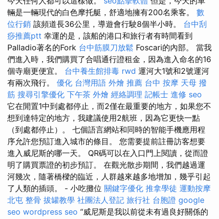
今天任何人都可以這樣做。
seo點擊軟體
但是，今天的車
輛是一輛現代的白色摩托艇，舒適地擁有200名乘客。
數
位行銷
該頻道長36公里，導遊會行駛8個半小時。
台中刮
痧推薦ptt
幸運的是，該船的港口和旅行者有時間看到
Palladio著名的Fork
台中筋膜刀放鬆
Foscari的內部。 當我
們進入時，我們購買了合唱通行證租金，因為進入命名的16
個寺廟更便宜。
台中養生館排毒
rwd
運河大1號和2號運河
有兩次飛行。
優化 台灣用語
外燴 推薦
台中 按摩
天母 撥
筋
搜尋引擎優化
下午茶 外燴
經絡調理
記帳士 進修
seo
它在閒置1中到處都停止，而2僅在最重要的地方，如果您不
想到達特定的地方，我建議使用2航班，因為它更快一點
（到處都停止）。 七個語言網站和同時的智能手機應用程
序允許您預訂進入城市的條目。 您需要提前註冊訪客想要
進入威尼斯的哪一天。 QR碼可以在入口門上閱讀，從而證
明了購買票證的初步預訂。 在觀光散步期間，我們越過運
河幾次，隨著橋樑的臨近，人群越來越多地增加，幾乎引起
了人類的插頭。 - 小吃攤位
關鍵字優化
推拿學徒
運動按摩
北屯 整骨
拔罐教學
社團法人登記
旅行社 台胞證
google
seo
wordpress seo
“威尼斯是我以前從未有過良好關係的