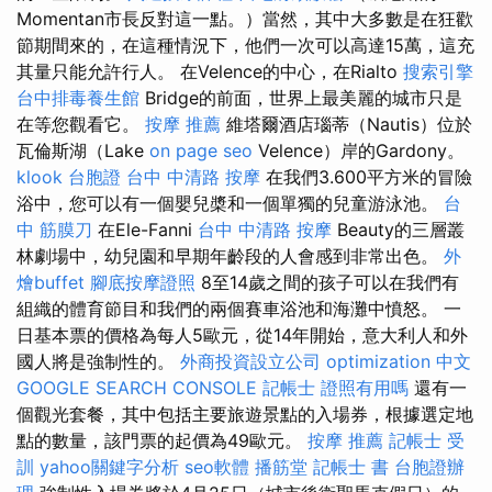
Momentan市長反對這一點。）當然，其中大多數是在狂歡
節期間來的，在這種情況下，他們一次可以高達15萬，這充
其量只能允許行人。 在Velence的中心，在Rialto
搜索引擎
台中排毒養生館
Bridge的前面，世界上最美麗的城市只是
在等您觀看它。
按摩 推薦
維塔爾酒店瑙蒂（Nautis）位於
瓦倫斯湖（Lake
on page seo
Velence）岸的Gardony。
klook 台胞證
台中 中清路 按摩
在我們3.600平方米的冒險
浴中，您可以有一個嬰兒槳和一個單獨的兒童游泳池。
台
中 筋膜刀
在Ele-Fanni
台中 中清路 按摩
Beauty的三層叢
林劇場中，幼兒園和早期年齡段的人會感到非常出色。
外
燴buffet
腳底按摩證照
8至14歲之間的孩子可以在我們有
組織的體育節目和我們的兩個賽車浴池和海灘中憤怒。 一
日基本票的價格為每人5歐元，從14年開始，意大利人和外
國人將是強制性的。
外商投資設立公司
optimization 中文
GOOGLE SEARCH CONSOLE
記帳士 證照有用嗎
還有一
個觀光套餐，其中包括主要旅遊景點的入場券，根據選定地
點的數量，該門票的起價為49歐元。
按摩 推薦
記帳士 受
訓
yahoo關鍵字分析
seo軟體
播筋堂
記帳士 書
台胞證辦