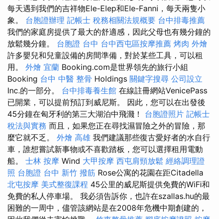
每天遇到我們的吉祥物Ele-Elep和Ele-Fanni，每天兩隻小
象。
台胞證辦理
記帳士 稅務相關法規概要
台中排毒推薦
我們的家庭房提供了最大的舒適感，因此父母也有幾分鐘的
放鬆幾分鐘。
台胞證 台中
台中西屯區按摩推薦
烤肉 外燴
許多嬰兒和兒童設備的房間準備，對於某些工具，可以租
用。
外燴 宜蘭
Booking.com是世界領先的旅行小組
Booking
台中 中醫 整骨
Holdings
關鍵字搜尋
公司設立
Inc.的一部分。
台中排毒養生館
在線註冊網站VenicePass
已開業，可以提前預訂到威尼斯。 因此，您可以在出發後
45分鐘在匈牙利的第三大湖泊中飛濺！
台胞證照片
記帳士
稅法與實務
而且，如果您正在尋找濕冒險之外的冒險，那
麼它就不乏。
外燴 高雄
我們建議那些復古愛好者的水自行
車，誰想嘗試新事物或不喜歡踏板，您可以選擇租用電動
船。
士林 按摩
Wind
大甲按摩
西屯肩頸放鬆
經絡調理證
照
台胞證 台中
新竹 撥筋
Rose公寓的花園在距Citadella
北屯按摩
美式整復課程
45公里的威尼斯提供免費的WiFi和
免費的私人停車場。 我必須告訴你，也許在szallas.hu的最
困難的一周中，儘管該網站是在2008年危機中期創建的，