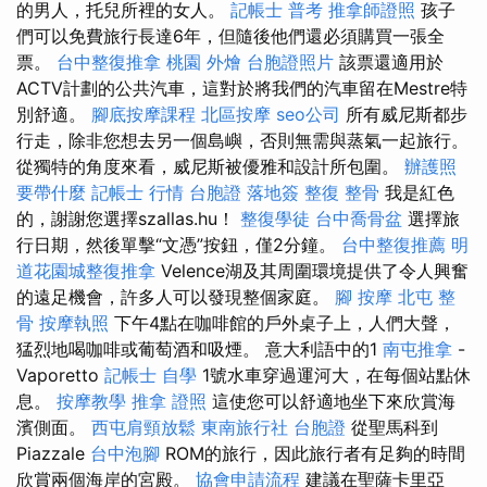
的男人，托兒所裡的女人。
記帳士 普考
推拿師證照
孩子
們可以免費旅行長達6年，但隨後他們還必須購買一張全
票。
台中整復推拿
桃園 外燴
台胞證照片
該票還適用於
ACTV計劃的公共汽車，這對於將我們的汽車留在Mestre特
別舒適。
腳底按摩課程
北區按摩
seo公司
所有威尼斯都步
行走，除非您想去另一個島嶼，否則無需與蒸氣一起旅行。
從獨特的角度來看，威尼斯被優雅和設計所包圍。
辦護照
要帶什麼
記帳士 行情
台胞證 落地簽
整復 整骨
我是紅色
的，謝謝您選擇szallas.hu！
整復學徒
台中喬骨盆
選擇旅
行日期，然後單擊“文憑”按鈕，僅2分鐘。
台中整復推薦
明
道花園城整復推拿
Velence湖及其周圍環境提供了令人興奮
的遠足機會，許多人可以發現整個家庭。
腳 按摩
北屯 整
骨
按摩執照
下午4點在咖啡館的戶外桌子上，人們大聲，
猛烈地喝咖啡或葡萄酒和吸煙。 意大利語中的1
南屯推拿
-
Vaporetto
記帳士 自學
1號水車穿過運河大，在每個站點休
息。
按摩教學
推拿 證照
這使您可以舒適地坐下來欣賞海
濱側面。
西屯肩頸放鬆
東南旅行社 台胞證
從聖馬科到
Piazzale
台中泡腳
ROM的旅行，因此旅行者有足夠的時間
欣賞兩個海岸的宮殿。
協會申請流程
建議在聖薩卡里亞