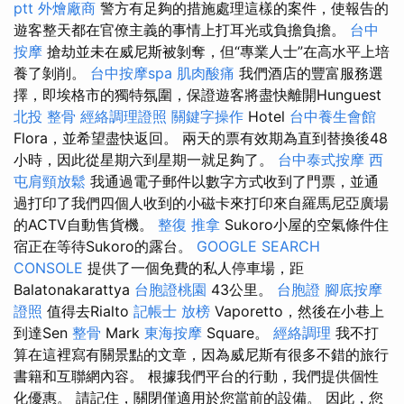
ptt
外燴廠商
警方有足夠的措施處理這樣的案件，使報告的
遊客整天都在官僚主義的事情上打耳光或負擔負擔。
台中
按摩
搶劫並未在威尼斯被剝奪，但“專業人士”在高水平上培
養了剝削。
台中按摩spa
肌肉酸痛
我們酒店的豐富服務選
擇，即埃格市的獨特氛圍，保證遊客將盡快離開Hunguest
北投 整骨
經絡調理證照
關鍵字操作
Hotel
台中養生會館
Flora，並希望盡快返回。 兩天的票有效期為直到替換後48
小時，因此從星期六到星期一就足夠了。
台中泰式按摩
西
屯肩頸放鬆
我通過電子郵件以數字方式收到了門票，並通
過打印了我們四個人收到的小磁卡來打印來自羅馬尼亞廣場
的ACTV自動售貨機。
整復 推拿
Sukoro小屋的空氣條件住
宿正在等待Sukoro的露台。
GOOGLE SEARCH
CONSOLE
提供了一個免費的私人停車場，距
Balatonakarattya
台胞證桃園
43公里。
台胞證
腳底按摩
證照
值得去Rialto
記帳士 放榜
Vaporetto，然後在小巷上
到達Sen
整骨
Mark
東海按摩
Square。
經絡調理
我不打
算在這裡寫有關景點的文章，因為威尼斯有很多不錯的旅行
書籍和互聯網內容。 根據我們平台的行動，我們提供個性
化優惠。 請記住，關閉僅適用於您當前的設備。 因此，您