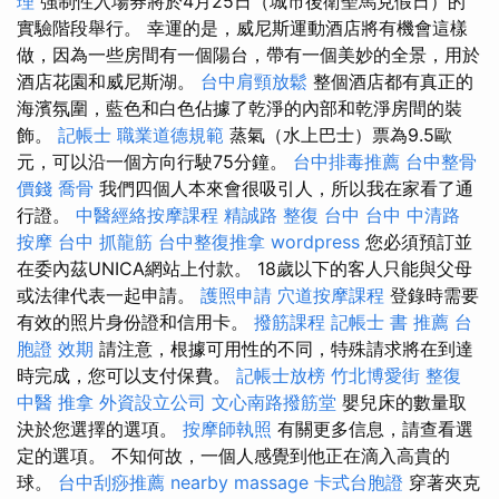
理
強制性入場券將於4月25日（城市後衛聖馬克假日）的
實驗階段舉行。 幸運的是，威尼斯運動酒店將有機會這樣
做，因為一些房間有一個陽台，帶有一個美妙的全景，用於
酒店花園和威尼斯湖。
台中肩頸放鬆
整個酒店都有真正的
海濱氛圍，藍色和白色佔據了乾淨的內部和乾淨房間的裝
飾。
記帳士 職業道德規範
蒸氣（水上巴士）票為9.5歐
元，可以沿一個方向行駛75分鐘。
台中排毒推薦
台中整骨
價錢
喬骨
我們四個人本來會很吸引人，所以我在家看了通
行證。
中醫經絡按摩課程
精誠路 整復 台中
台中 中清路
按摩
台中 抓龍筋
台中整復推拿
wordpress
您必須預訂並
在委內茲UNICA網站上付款。 18歲以下的客人只能與父母
或法律代表一起申請。
護照申請
穴道按摩課程
登錄時需要
有效的照片身份證和信用卡。
撥筋課程
記帳士 書 推薦
台
胞證 效期
請注意，根據可用性的不同，特殊請求將在到達
時完成，您可以支付保費。
記帳士放榜
竹北博愛街 整復
中醫 推拿
外資設立公司
文心南路撥筋堂
嬰兒床的數量取
決於您選擇的選項。
按摩師執照
有關更多信息，請查看選
定的選項。 不知何故，一個人感覺到他正在滴入高貴的
球。
台中刮痧推薦
nearby massage
卡式台胞證
穿著夾克