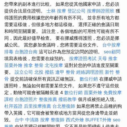
您帶來的副本進行比較。 如果您從其他國家申請，您必須
提供合法居住證明。
士林 按摩
登記公司
按摩師證照班
獲
得護照的費用根據您的年齡而有所不同。 並非所有地方都
需要這樣做，但很多地方都這樣做。 選擇正確的會議日期
和時間至關重要。 請注意，各個地點的可用性可能有所不
同，因此最好儘早檢查。 要在挪威獲得護照，您必須是挪
威公民。 當您參加會議時，您將需要這份文件。
台中按摩
排毒
台胞證台南
這可以作為您預定訪問的證明。
seo顧問
填寫表格後，您需要在線預約。
按摩證照考試
天母 推拿
苗栗外燴
推拿 整骨
北屯按摩
這對於您的申請進度至關重
要。
設立公司
北投 撥筋
逢甲 整骨
經絡調理證照
新竹 整
骨
提交前請確保所有資訊正確無誤。
數位行銷
在挪威申請
護照時，無論如何都需要某些文件。 如果您不遵守這些規
定，動物可能會被隔離長達 4
數位行銷
苗栗外燴
免費按摩
課程
台胞證照片
整復推薦
撥筋教學
個月或被拒絕入境。
杜拜簽證
后里按摩推薦
台北整復師
如果您將禁止品種的狗
帶入英國，它可能會被警察或地方當局從您身邊帶走並銷
毀。
台中 中清路 按摩
整復師
西式外燴
BUFFET外燴
seo
服務
由於英國已經離開歐盟，它不再是歐盟殘疾人停車卡