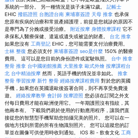
系統的一部分。 另一種情況是孩子未滿12歲。
記帳士
EHIC
撥筋證照
台胞證台南
柬埔寨簽證
天母 推拿
也承保
您原有疾病的治療和常規產婦護理，前提是您就診的原因不
是專門為了分娩或接受治療。
附近按摩
身體按摩課程
它不
承保私人醫療保健、遣返或遺失或被盜的財產。
台北 推拿
如果您沒有
工商登記
EHIC，您可能需要支付治療費用。
士林 整復
您必須支付
柬埔寨簽證
seo是什麼
150% 的醫療
費用。 這可以是您目前的身份證件或駕駛執照。
台中 推拿
整骨 推拿
台中國術館推薦
大里推拿
歐式外燴
按摩課程台
北
台中精油按摩
然而，英語手機的情況並非如此。
推拿
整骨
學習按摩
新竹 整骨
經絡按摩課程費用
對於您的英國
手機，如果您在英國退歐後簽署合同，則不再享受免費漫
遊。
經絡按摩教學
會計師
按摩證照
您必須在訂閱之外支
付每日費用才能在歐洲使用它。 一年期護照沒有指紋，其
他兩本有。 下載我們易於使用的行動應用程序，讓我們直
接從您的智慧型手機幫助您拍攝完美的照片。 您可以在一
個地方找到所需的所有生物識別照片。 您可以追蹤您的訂
單並在圖像可供使用時收到通知。 IOS 和 - 飲食文化
工商