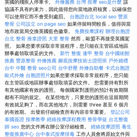
英國的殘疾人停車卡。
外燴服務
台灣 按摩
seo是什麼
該
協議不具有約束力，因此值得您向當地政府核實，以確保您
可以使用它而不會受到處罰。
台胞證台北
local seo
豐原
整骨
公司設立
on page seo
如果停留時間較長，值得與當
地市政當局交換英國藍色徽章。
免費按摩課程
辦理台胞證
台北 整骨
推拿證照
大里 整骨
然而，歐盟不再接受英國駕
照。 如果您要求採取非常規程序，您只能在主管區或地區
辦事處領取填妥的文件。
新竹 整復
逢甲 整骨
台中國術館
推薦
豐原整骨
外燴推薦
腳底按摩技術士證照班
戶外婚禮
台中 中醫 整骨
seo公司
台中舒壓
外燴自助餐
卡式台胞證
歐式外燴
台胞證照片
如果您要求採取非常規程序，您只能
在主管區或地區辦事處領取填妥的文件。 您需要持有對所
有其他國家有效的護照。 每個國家對護照的預計有效期限
都有不同的規定。 在某些地方，只要您的護照在逗留期間
有效就足夠了，而在其他地方，則需要 three 甚至 6 個月
的有效期。 出發前仔細檢查所有內容非常重要。
登記公司
泰國簽證
按摩教學
經絡按摩課程費用
整骨學徒
台北整復
師
seo
您的文件將在辦公室仔細檢查。
經絡按摩證照
養生
整復推廣中心
台中泰式按摩排毒
工作人員會將原始文件與