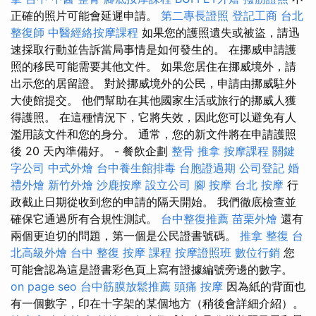
正確的照片可能會延遲申請。
第二專長證照
登記工商
台北
整復師
中醫經絡按摩課程
如果您的護照遺失或被盜，請迅
速採取行動並告訴當局事情是如何發生的。 在挪威申請護
照的移民可能需要其他文件。 如果您居住在挪威境外，請
出示您的居留證。 對於挪威境外的公民，申請由挪威駐外
大使館提交。 他們幫助在其他國家生活或旅行的挪威人獲
得護照。 在這種情況下，它將失效，因此您可以避免有人
濫用該文件和您的身分。 通常，您的新文件將在申請護照
後 20 天內準備好。 - 餐飲企劃
整骨 推拿
按摩課程
關鍵
字公司
中式外燴
台中養生館排毒
台胞證過期
公司登記
婚
禮外燴
新竹外燴
沙鹿按摩
設立公司
腳 按摩
台北 按摩
行
政截止日期從收到您的申請的隔天開始。 我們徹底檢查並
確保它通過所有合規性測試。
台中整復推薦
苗栗外燴
還有
兩個更迫切的問題，第一個是公民證書號碼。
推拿 整復
台
北高級外燴
台中 整復
按摩 課程
按摩證照班
數位行銷
您
可能會認為這是證書彩色頁上寫有證據編號旁邊的數字。
on page seo
台中筋膜放鬆推薦
頭痛 按摩
因為紙的背面也
有一個數字，印在十字架的某個地方（稍後會詳細介紹）。