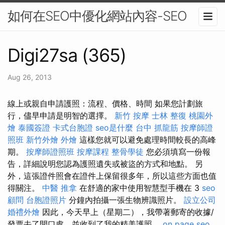
如何在SEO中優化網站內容-SEO
Digi27sa (365)
Aug 26, 2013
線上或親自申請護照：流程、價格、時間 如果您計劃旅
行，儘早申請是明智的選擇。
新竹 按摩
士林 整復
桃園外
燴
泰國簽證
卡式台胞證
seo是什麼
台中 抓龍筋
按摩師證
照班
新竹外燴
外燴
這樣您就可以避免處理時間較長的高峰
期。
按摩師證照班
按摩課程
整骨學徒
您必須填寫一份報
告，詳細說明您認為護照遺失或被盜的方式和地點。 另
外，這張證件照會在證件上保留很多年，所以這些方面也值
得關注。
中醫 推拿
在舒適的家中使用智慧型手機在 3
seo
顧問
台胞證照片
分鐘內拍攝一張生物辨識照片。
設立公司
婚禮外燴
因此，今天早上（星期二），我帶著郵寄的收據/
發票去了開口處，並收到了我的精美護照。
on page seo