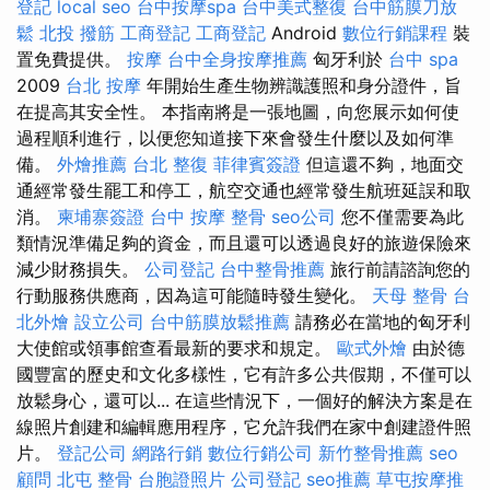
登記
local seo
台中按摩spa
台中美式整復
台中筋膜刀放
鬆
北投 撥筋
工商登記
工商登記
Android
數位行銷課程
裝
置免費提供。
按摩
台中全身按摩推薦
匈牙利於
台中 spa
2009
台北 按摩
年開始生產生物辨識護照和身分證件，旨
在提高其安全性。 本指南將是一張地圖，向您展示如何使
過程順利進行，以便您知道接下來會發生什麼以及如何準
備。
外燴推薦
台北 整復
菲律賓簽證
但這還不夠，地面交
通經常發生罷工和停工，航空交通也經常發生航班延誤和取
消。
柬埔寨簽證
台中 按摩 整骨
seo公司
您不僅需要為此
類情況準備足夠的資金，而且還可以透過良好的旅遊保險來
減少財務損失。
公司登記
台中整骨推薦
旅行前請諮詢您的
行動服務供應商，因為這可能隨時發生變化。
天母 整骨
台
北外燴
設立公司
台中筋膜放鬆推薦
請務必在當地的匈牙利
大使館或領事館查看最新的要求和規定。
歐式外燴
由於德
國豐富的歷史和文化多樣性，它有許多公共假期，不僅可以
放鬆身心，還可以... 在這些情況下，一個好的解決方案是在
線照片創建和編輯應用程序，它允許我們在家中創建證件照
片。
登記公司
網路行銷
數位行銷公司
新竹整骨推薦
seo
顧問
北屯 整骨
台胞證照片
公司登記
seo推薦
草屯按摩推