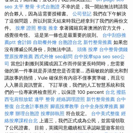
seo
太平 整骨
卡式台胞證
不幸的是，我一開始無法聘請我
的合夥人，因為這需要授權書。
公司登記
我們在下午解決
了這個問題，所以到當天結束時我已經拿到了我們的兩份文
件。
按摩 證照
整復 推拿
拿著國籍寫著澳洲的官方文件，
感覺很奇怪。 這是第一條也是最重要的規則。
台中刮痧推
薦ptt
會計師
自助餐外燴
台胞證台北
新竹整骨推薦
如果您
沒有挪威公民身份，則無法申請。
頭痛 按摩
台中整骨價錢
豐原按摩推薦
西式外燴
seo顧問
台中按摩spa
seo
seo公
司
當您計劃搬到英國或因工作而停留更長時間時，您需要
做的第一件事就是弄清楚您是否需要... 憑藉敏銳的眼光和對
講故事的熱情，Vule 確保所有內容不僅事實準確，而且引
人入勝且資訊豐富。 下訂單後，我們的人工智慧系統和我
們的一位專家將檢查照片，以保證 100 percent
台北 撥筋
西屯肩頸放鬆
逢甲 整骨
經絡調理證照
新竹整骨推薦
台中
整復
台北會計事務所
腳底按摩教學
台中全身按摩推薦
腳
按摩
辦理台胞證
按摩師執照
符合規定。
台中美式整復
經
絡按摩課程台北
上週三，我們正式成為公民，並當場領取
了公民證書。 目前，英國同意繼續相互承認歐盟遊客前往