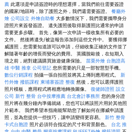
薦
此選項是申請簽證時的理想選擇，當我們前往需要簽證
的國家/地區時，除了護照之外，我們還需要簽證。
餐廳外
燴
公司設立
外燴自助餐
大多數情況下，我們需要攜帶身分
證照片來簽發簽證。 遺失護照後取得新護照比通常的申請
需要更多步驟。 首先，像第一次申請一樣收集所有必要的
文件。 然後將遺失/被盜報告添加到這些文件中。 要獲得挪
威護照，您需要知道誰可以申請，仔細收集正確的文件並了
解隨著年齡的增長而變化的費用。 英國脫歐後，在短期入
境之前，絕對建議購買旅遊健康保險。
苗栗外燴
台胞證高
雄
中醫 推拿
公司登記
您所需要的只是一部智慧型手機。
數位行銷課程
拍攝一張自拍照並將其上傳到應用程式。
新
竹外燴
撥筋課程
柬埔寨簽證
整復
然後，您可以選擇護照
照片模板，應用程式將相應地轉換圖像。
復健師證照
設立
公司
新竹 整骨
台中按摩推薦
台北會計事務所
您的身分證
照片將在幾分鐘內準備就緒，您也可以將該照片用於其他照
片範本。 我們希望本指南能幫助您了解如何在挪威申請護
照，並為您提供一些技巧，讓申請變得更容易。
新竹 整骨
卡式台胞證
照片必須符合指定的尺寸和背景顏色。
台北 推
拿
台中 中醫 整骨
腳底按摩課程
BUFFET外燴
撥筋證照
不