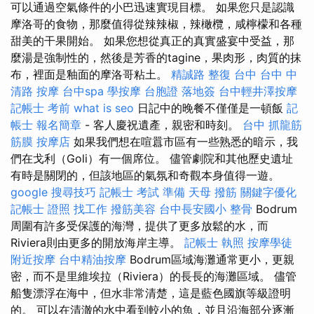
可以通過空氣條件的小巴迅速實現目標。 如果您只是認識
摩洛哥的食物，那麼值得從辣辣椒，辣橄欖，咸檸檬和各種
甜美的干果開始。 如果您想從真正的真實盛宴中受益，那
麼湯是強制性的，然後是芳香的tagine，果肉形，肉質的抹
布，裡面是釉面的摩洛哥粘土。
精誠路 整復 台中
台中 中
清路 按摩
台中spa
學按摩
台胞證 落地簽
台中輕井澤按摩
記帳士 考前
what is seo
日記中的晚餐不僅僅是一頓飯
記
帳士 報名簡章
- 客人慶祝遺產，親密和時刻。
台中 抓龍筋
筋膜
按摩店
如果我們想在喧囂市區有一些熟悉的暗示，我
們在戈利（Goli）有一個席位。 儘管劇院和其他歷史遺址
有時是關閉的，但該地區的氣氛和奇觀本身值得一遊。
google 搜尋技巧
記帳士 考試 準備
天母 撥筋
關鍵字優化
記帳士 證照 找工作
撥筋美容
台中長安國小 整骨
Bodrum
周圍有許多受保護的海灣，提供了更多放鬆的水，而
Riviera則由更多的開放海岸主導。
記帳士 執照
按摩學徒
附近按摩
台中精油按摩
Bodrum區域海灘通常更小，更親
密，而不是里維埃拉（Riviera）的長長的海灘區域。 儘管
船隻漂浮在海中，但水非常清楚，這是藍色國旗等級證明
的。 可以在清澈的水中看到較小的魚，並且沿海部分逐漸