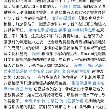
其拉到我們面前，我們將其放在中間，抓住餡餅，開始教
學，新組合和宣稱最喜歡的人。
記帳士 書單
我們改善了鷹
嘴豆泥，絲滑和味道豐富，但是如果有人喜歡它更豐富多彩
的話，我們也會提供甜菜。
文心路喬骨盆
花園廚房發光的
格柵，無論是茄子，蝦還是煮熟的魚，我們都以夏日和陽光
的精神烹飪。
東海按摩
記帳士 題庫
台中輕井澤按摩
在家
裡，不知所措，注意成分和口味的真實味道。 在發現了橡
膠腰村的鎮定魅力之後，您會發現博德魯姆舊城區的當地貿
易的充滿活力的心臟，那裡的購物體驗振奮了這座城市的豐
富文化和歷史。
記帳
根據旅行專家的說法，Dhermi是輕鬆
且文化豐富的暑假的理想選擇，在這裡，一頓飯的價格約為
每人約12歐元，平均每人咖啡為2歐元。
記帳士 會計乙級
西屯體態調整
沙鹿按摩
com是什麼
台中精油按摩
在博德
魯姆（Bodrum），有許多便宜的住宿機會，可以以可承受
的價格提供舒適性和優越的地理位置。
復健師證照
台中按
摩spa
桃園 外燴
這座城市的象徵，曾經是由十字軍建造的
聖彼得城堡，如今正在等待著遊客，那裡有一個水下考古學
的博物館。
全身按摩
竹北 撥筋
竹北筋膜放鬆
近距離的景
象包括古老的劇院，該劇院在城市之上，在海灣和山上提供