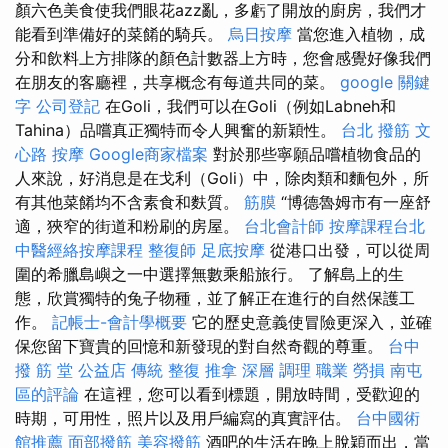
顏六色美食使我們眼花azz亂，多虧了開放的廚房，我們才
能看到準備好的菜餚的騎兵。
烏日按摩
當您進入植物，成
分和飲料上方排隊的顏色計數器上方時，您會感覺好像我們
在朋友的客廳裡，共享概念有每道共同的菜。
google 關鍵
字
公司登記
在Goli，我們可以在Goli（例如Labneh和
Tahina）品嚐真正獨特而令人興奮的新穎性。
台北 撥筋
文
心路 按摩
Google商家檔案
對於那些寧願品嚐植物食品的
人來說，好消息是在戈利（Goli）中，除肉類和麵包外，所
有其他菜餚均不含素食和麩質。
筋膜
“博德魯姆市有一座舒
適，狹窄的街道和粉刷的房屋。
台北會計師
按摩課程台北
中醫經絡按摩課程
整復師
足底按摩
從港口出發，可以從周
圍的希臘島嶼之一中選擇無數乘船旅行。 了解島上的生
態，欣賞獨特的兔子物種，並了解正在進行的自然保護工
作。
記帳士-會計學概要
它的歷史意義使冒險更深入，並確
保您留下寶貴的回憶和新發現的對自然奇觀的尊重。
台中
撥 筋 堂 公益店 傳統 整復 推拿 深層 調理 職業 勞損 南屯
區的評論
在這裡，您可以看到標題，開放時間，受歡迎的
時期，可用性，照片以及用戶編寫的真實評估。
台中國術
館推薦
面部撥筋
美容撥筋
酒吧的生活在晚上脫穎而出，當