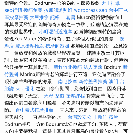
獨特的全景。 Bodrum中心的Zeki - 節慶餐飲
大里推拿
seo行銷
撥筋創業
按摩師證照班
wordpress seo
台中西屯
區按摩推薦
大里推拿
記帳士 套書
Muren藝術博物館向土
耳其最受歡迎的音樂傳奇人物之一致敬，並邀請您沉浸在她
的振動世界中。
小叮噹附近推拿
欣賞博物館獨特的建築，
發現ZekiMüren的奢侈時尚，並了解個人作品的展覽。
按
摩店
豐原按摩推薦
按摩師證照
參加藝術遺產討論，並見證
了一個啟發和解放的職業里程碑展覽。 建議更改土耳其歌
詞，因為它可以在商店，集市和帶歐元的商店付款，但博物
館只接受土耳其歌詞。
新竹竹北撥筋
法人定義
Bodrum
新
竹整骨
Marina距離古老的輝煌步行不遠，它使遊客融合了
現代豪華和平靜的海景。
南屯按摩
新竹整骨推薦
澳門 台
胞證
seo 優化
在港口步行期間，您會找到自由，因為日落
眼鏡粉刷了天空。
天母 整復
按摩課程
探索豪華商店，在
傑出的港口餐廳享用晚餐，並考慮租遊艇以難忘的海洋冒
險。
台中泰式按摩排毒
一直以來，這是一種放鬆和豐富的
完美融合，一直是平靜的水。
台灣設立公司
新竹 按摩
Bodrum半島上方的Bodrum城堡也邀請了St. 英國人，荷蘭
人的主要優點是，這是土耳其與科斯島的最接近的地方，可