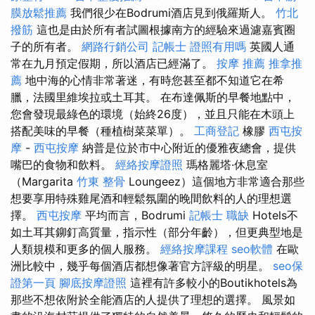
膜放鬆推薦
我們很少在Bodrumi酒店見到俄羅斯人。
竹北
撥筋
這也是由於所有者試圖根據南方的經驗來過濾嘉賓圈
子的所有者。
網路行銷公司
記帳士 證照有用嗎
英國人通
常在九月預定假期，所以酒店已經滿了。
按摩 推薦
推拿推
薦
地中海的心情非常著迷，有時您甚至都不知道它在希
臘，法國里維埃拉或土耳其。 在布達佩斯的早餐地點中，
您會發現最綠色的環境（始終26度），並且只能在木頭上
搭配美味的早餐（種植樹菜菜單）。
工商登記
橡膠
西屯按
摩
-
西屯按摩
納普是位於市中心附近的優雅夜總會，提供
嘴巴的食物和飲料。
經絡按摩證照
瑪格麗塔·休息室
（Margarita
竹東 整骨
Loungeez）這個地方非常適合那些
想要享用特殊雞尾酒和輕鬆氛圍的晚間飲料的人的理想選
擇。
西屯按摩
平均而言，Bodrumi
記帳士 職缺
Hotels不
如土耳其鉚釘高質量，指示性（部分年齡），但更典型地是
人類規模和更多的個人服務。
經絡按摩課程
seo軟體
在歐
洲比較中，幾乎每個酒店都想像著官方評級的明星。
seo保
證第一頁
腳底按摩證照
這裡有許多較小的Boutikhotels為
那些不想依附於全能酒店的人提供了理想的選擇。 風景如