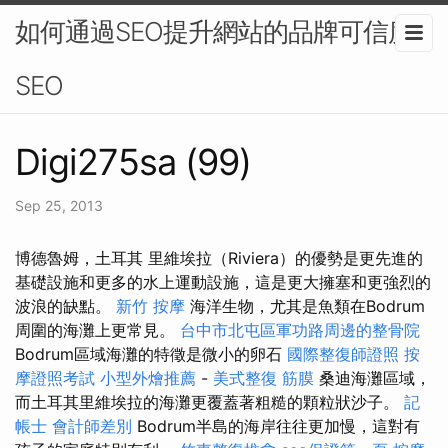
如何通過SEO提升網站的品牌可信度-
SEO
Digi275sa (99)
Sep 25, 2013
博德魯姆，土耳其 里維埃拉（Riviera）的優勢是更先進的
基礎設施和更多的水上運動設施，這是更大擁塞和更強烈的
波浪的缺點。
新竹 按摩
海洋生物，尤其是魚類在Bodrum
周圍的海灘上更常見。
台中市北屯區軍功路周邊的整骨院
Bodrum區域海灘的特徵是微小的卵石
國際整復師證照
按
摩證照考試
小型外燴推薦
-
美式整復 筋膜
桑迪海灘區域，
而土耳其里維埃拉的海灘更覆蓋著粗糙的顆粒狀沙子。
記
帳士 會計師差別
Bodrum半島的海岸往往更加慢，這對有