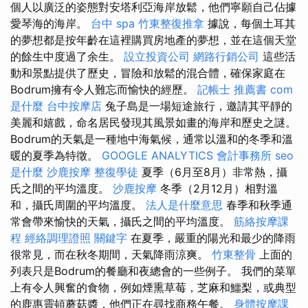
個人以廣泛的姿態對安塔利亞海岸放鬆，他們寧願自己佔據
愛琴海的海岸。
台中 spa
竹東整復推拿
據說，每個土耳其
的夢想都是按年齡在這裡購買房地產的夢想，並在這個天堂
的餘生中度過了余生。
設立投資公司
網路行銷公司
這些活
動和景點提供了歷史，冒險和放鬆的混合體，確保家庭在
Bodrum擁有令人難忘而愉快的經歷。
記帳士 推薦書
com
是什麼
台中按摩店
兔子島是一場短途旅行，邀請其平靜的
美麗和嬉戲，命名居民發現其風景如畫的海岸和歷史之謎。
Bodrum的天氣是一種地中海氣候，通常以溫和的冬季和溫
暖的夏季為特徵。
GOOGLE ANALYTICS
會計事務所
seo
是什麼
沙鹿按摩
整復學徒
夏季（6月至8月）非常熱，攝
氏之間的平均溫度。
沙鹿按摩
冬季（2月12月）相對溫
和，攝氏周圍的平均溫度。
法人是什麼意思
春季和秋季通
常會帶來愉快的天氣，攝氏之間的平均溫度。
筋絡按摩課
程
經絡調理證照
關鍵字
在夏季，嚴重的陽光和最少的降雨
很常見，而在秋冬期間，天氣降雨涼爽。
竹東整骨
上面的
列表只是Bodrum的餐廳和夜總會的一些例子。 我們的菜單
上有令人興奮的食物，例如煙熏草莓，芝麻和鱷梨，或典型
的鹿惠靈頓蘑菇醬，他們正在尋找商務午餐。
身體按摩課