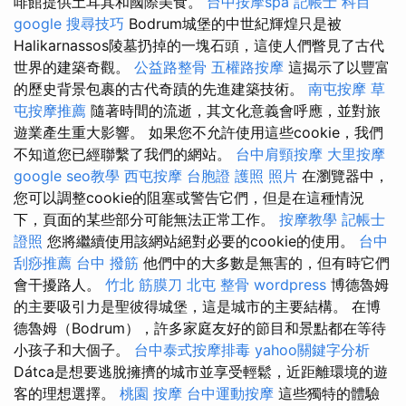
啡館提供土耳其和國際美食。
台中按摩spa
記帳士 科目
google 搜尋技巧
Bodrum城堡的中世紀輝煌只是被
Halikarnassos陵墓扔掉的一塊石頭，這使人們瞥見了古代
世界的建築奇觀。
公益路整骨
五權路按摩
這揭示了以豐富
的歷史背景包裹的古代奇蹟的先進建築技術。
南屯按摩
草
屯按摩推薦
隨著時間的流逝，其文化意義會呼應，並對旅
遊業產生重大影響。 如果您不允許使用這些cookie，我們
不知道您已經聯繫了我們的網站。
台中肩頸按摩
大里按摩
google seo教學
西屯按摩
台胞證 護照 照片
在瀏覽器中，
您可以調整cookie的阻塞或警告它們，但是在這種情況
下，頁面的某些部分可能無法正常工作。
按摩教學
記帳士
證照
您將繼續使用該網站絕對必要的cookie的使用。
台中
刮痧推薦
台中 撥筋
他們中的大多數是無害的，但有時它們
會干擾路人。
竹北 筋膜刀
北屯 整骨
wordpress
博德魯姆
的主要吸引力是聖彼得城堡，這是城市的主要結構。 在博
德魯姆（Bodrum），許多家庭友好的節目和景點都在等待
小孩子和大個子。
台中泰式按摩排毒
yahoo關鍵字分析
Dátca是想要逃脫擁擠的城市並享受輕鬆，近距離環境的遊
客的理想選擇。
桃園 按摩
台中運動按摩
這些獨特的體驗