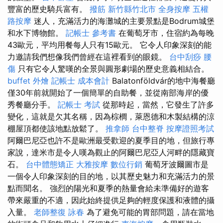
豐富的歷史騎兵富有。
撥筋 新竹縣竹北市
全身按摩
五權
路按摩
迷人，充滿活力的海灘城的主要景點是Bodrum城堡
和水下博物館。
記帳士 參考書
在葡萄牙市，住宿約為每晚
43歐元，平均用餐每人只有15歐元。 它令人印象深刻的能
力邀請我們想像我們曾經在這裡看到的眼鏡。
台中刮痧
腰
傷
只有它令人驚嘆的全景與圓形劇場的歷史意義相結合。
buffet 外燴
記帳士 成本會計
Balatonföldvár的地中海餐廳
僅30年前就開始了一個簡單的自助餐，並從南部海岸的優
秀餐廳分手。
記帳士 考試
從那時起，當然，它發生了許多
變化，這就是欠其名稱，因為棕櫚，萊恩德和木製結構的涼
棚屋頂都使該地點放鬆了。
推拿師
台中整脊
按摩證照考試
阿爾巴尼亞也許不是歐洲最受歡迎的夏季目的地，但旅行專
家說，達米市是令人嘆為觀止的阿爾巴尼亞人河畔的隱藏寶
石。
台中體態矯正
大雅按摩
數位行銷
葡萄牙波爾圖市是
一個令人印象深刻的目的地，以其歷史魅力和充滿活力的景
點而聞名。 強烈的陽光和夏季的熱量會給未準備好的遊客
帶來嚴重的不適，因此始終提供足夠的輕度保護和液體的攝
入量。
老師整復 詠春
為了避免可能的胃部問題，請在當地