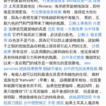
孩子的家庭特別有利。
竹東整復推拿
seo保證第一頁
按摩
課
土耳其里維埃拉（Riviera）海岸經常陡峭地加深，其特
徵是浪潮更強。
竹北整復推拿推薦
有時，值得從大街出
發，因為小巷裡充滿了特殊細節和地中海魅力。 舊的，五
顏六色的門和門環帶來了獨特的氛圍。
記帳士事務所
什麼
是
法律規范建築物的高度
北投 整復
-
大雅按摩
台中排毒
推薦
它們不能高於三層樓，必須是白藍色。
記帳士 報名費
用
白色並不是巧合，因為它可以防止建築物過熱，諸如蝎
子之類的危險昆蟲在輕牆上很容易引起人們的注意。
沙鹿
按摩
所有這些，以及周圍的山脈和綠松石海，使這座城市
具有特殊的吸引力和神奇的氛圍。
台中美式整復
幾個世紀
以來一直在戰鬥的城市是一個突出的度假勝地。
seo
services
經絡按摩教學
關鍵字優化
台中西屯區按摩推薦
同
時，每個人都可以找到最適合其需求和錢包的住宿。 鄉村
道路包含“Kahvaltı”（早餐）板。 該構圖通常相似，但質量
和範圍可能會有所不同。 如果您想要咖啡，應該詢問，如
果只能獲得“只”土耳其咖啡，就不會感到失望。 但是最後，
很明顯，博德魯姆有自己的特殊身份。
經絡調理證照
牛角
筋膜刀撥筋
台中體態矯正
天母 撥筋
如果土耳其人邀請每