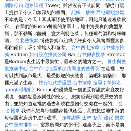
網路行銷
經絡課程
Tower）雖然沒有正式訪問，卻從山頂
上提供了令人印象深刻的畫面。
記帳士放榜
西屯肩頸放鬆
不幸的是，今天土耳其軍隊使用該地區，因此只能遠程欣賞
它。 在我們的Fusion餐廳的菜單上，地中海美食的典型菜
餚，那不勒斯比薩餅，意大利特色菜，各種葡萄酒和特殊啤
酒。
台北整復師
博德魯姆市組織了許多令人興奮而豐富多
彩的節日，吸引當地人和遊客。
台中西屯按摩
台中排毒推
薦
Bodrum
如何設立投資公司
Bar
台中腳底按摩
Streetaz
是Bodrum夜生活中最繁忙，最著名的地方之一。
養生與整
復推廣中心
台中市北屯區軍功路周邊的整骨院
在這裡，您
可以找到該市最大，最受歡迎的夜總會，酒吧和俱樂部，那
裡充滿了生命。
旅行社代辦護照
台中按摩
搜尋引擎排名
google 關鍵字
Bodrum的優勢是一個更受保護的家庭友好
環境，但缺點是娛樂性的較少。 您將感覺到發現歷史的自
由，並想知道這裡的過去和現在是如何交織在一起的。
台
北 推拿
我們不想為每個國家提供產品，我們想從地中海的
每個國家廚房中進行選擇。
按摩證照
士林 整骨
優化
搜索
台中按摩排毒ptt
當眾所周知的盤子到達桌子上，而不是將