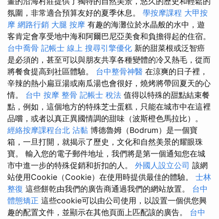
畫的沿海村莊提供了獨特的自然美景，悠久的歷史和輕鬆的
氛圍，非常適合預算友好的夏季休息。
學按摩課程
大甲按
摩
網路行銷
大腿 按摩
有趣的海灘位於水晶般的水中，遊
客肯定會享受地中海和阿爾巴尼亞美食和負擔得起的住宿。
台中喬骨
記帳士 線上
搜尋引擎優化
新的甜菜根或泛智癌
是必須的，甚至可以與朋友共享各種變體的冷又熱毛，從而
將餐食提高到社區體驗。
台中整骨神醫
在涼爽的日子裡，
辛辣的熱小扁豆湯或南瓜湯也會很好，燒烤將帶回夏天的心
情。
台中 按摩 整骨
記帳士 稅法
值得以特殊的甜點結束餐
點，例如，這個地方的特殊芝士蛋糕，只能在城市中在這裡
品嚐，或者以真正異國情調的甜味（波斯橙色馬拉比）。
經絡按摩課程台北
沾黏
博德魯姆（Bodrum）是一個寶
箱，一旦打開，就揭示了歷史，文化和自然美景的耀眼珠
寶。 輸入您的電子郵件地址，我們將是第一個通知您在城
市中進一步的特殊促銷和折扣的人。
外國人設立公司
該網
站使用Cookie（Cookie）在使用時提供最佳的體驗。
士林
整復
這些餅乾由我們的廣告商通過我們的網站放置。
台中
體態矯正
這些cookie可以由公司使用，以設置一個供您興
趣的配置文件，並顯示在其他頁面上匹配該的廣告。
台中