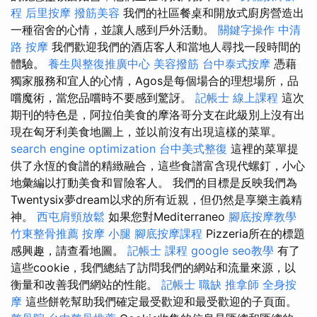
程
后里按摩
撥筋美容
我們的社區餐桌和開放式廚房營造出
一種宿舍的心情，並讓人感到戶外活動。
關鍵字操作
中清
路 按摩
我們歡迎我們的酒店客人和當地人尋找一段時間的
體驗。
養生與整復推廣中心
美容撥筋
台中泰式按摩
憑藉
獨家服務和宜人的心情，Agos是每個場合的理想場所，品
嚐魔術，當您品嚐時不要感到驚訝。
記帳士 線上課程
這次
期刊的特色是，阿拉伯美食的摩洛哥分支在此級別上沒有出
現在匈牙利美食地圖上，並以前沒有出現這樣的菜單。
search engine optimization
台中美式整復
這裡的菜單提
供了永恆的食譜的精緻融合，這些食譜富含現代螺釘，小心
地彙編以打動美食和冒險客人。 我們的目標是反映我們為
Twentysix夢dream以求的所有近親，但仍然是享樂主義精
神。
西屯肩頸放鬆
如果您對Mediterraneo
腳底按摩教學
竹東整骨推薦
按摩 小腿
腳底按摩課程
Pizzeria所在的標題
感興趣，請查看地圖。
記帳士 課程
google seo教學
有了
這些cookie，我們總結了訪問我們的網站和流量來源，以
衡量和改善我們網站的性能。
記帳士 職缺
推拿師
全身按
摩
這些餅乾幫助我們確定最受歡迎和最受歡迎的子頁面。