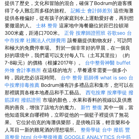
提供了歷史，文化和冒險的混合，確保了Bodrum的遊客獲
得了令人難忘而多樣的旅程。
記帳士 會計師差別
這些海灘
提供各種偏好，從有孩子的家庭到水上運動愛好者，再到想
要撤退的人。
士林 整骨
這家地中海餐廳位於距巴拉頓湖
300米處，距港口700米。
正骨
按摩師證照班
谷歌seo
台
中市按摩
社團法人代辦費用
該餐廳提供動物友好，可訪問
和極大的免費停車場。 對於一個非常好的早晨，在一個良
好的環境中，我們還可以支付每人TL（土耳其里拉）（約
7-8歐元）的價格（根據2017年）。
台中整骨神醫
buffet
外燴
會計事務所
在這樣的地方，早餐通常需要一個多小
時，因此您必須花時間。
台中 整骨
筋師傅
what is seo
台
中按摩排毒推薦
Bodrum擁有許多禮品店和集市，您可以在
那裡購買各種本地產品和手工藝品。
西屯按摩
按摩學徒
撥
筋課程
撥筋證照
市場的顏色，水果和香料的視線以及供應
商的善良，增強了該地方的魔力。
新竹 整復
其中一個，當
他知道我來自哪裡時，立即從他的一個籃子裡提供了無花
果。 它位於伯克的海灘俱樂部，是傍晚日落，輕音樂和令
人耳目一新的雞尾酒的理想場所。
整骨學徒
台中 撥筋
豐
原整骨
html
台中整復推薦
GOOGLE ANALYTICS
台中筋