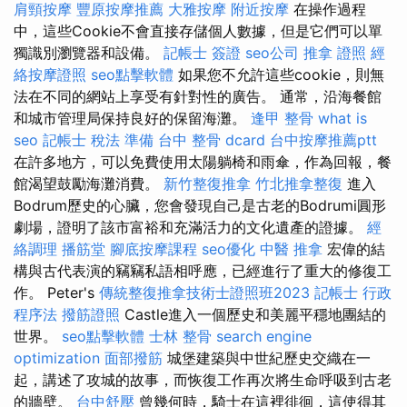
肩頸按摩
豐原按摩推薦
大雅按摩
附近按摩
在操作過程
中，這些Cookie不會直接存儲個人數據，但是它們可以單
獨識別瀏覽器和設備。
記帳士 簽證
seo公司
推拿 證照
經
絡按摩證照
seo點擊軟體
如果您不允許這些cookie，則無
法在不同的網站上享受有針對性的廣告。 通常，沿海餐館
和城市管理局保持良好的保留海灘。
逢甲 整骨
what is
seo
記帳士 稅法 準備
台中 整骨 dcard
台中按摩推薦ptt
在許多地方，可以免費使用太陽躺椅和雨傘，作為回報，餐
館渴望鼓勵海灘消費。
新竹整復推拿
竹北推拿整復
進入
Bodrum歷史的心臟，您會發現自己是古老的Bodrumi圓形
劇場，證明了該市富裕和充滿活力的文化遺產的證據。
經
絡調理
播筋堂
腳底按摩課程
seo優化
中醫 推拿
宏偉的結
構與古代表演的竊竊私語相呼應，已經進行了重大的修復工
作。 Peter's
傳統整復推拿技術士證照班2023
記帳士 行政
程序法
撥筋證照
Castle進入一個歷史和美麗平穩地團結的
世界。
seo點擊軟體
士林 整骨
search engine
optimization
面部撥筋
城堡建築與中世紀歷史交織在一
起，講述了攻城的故事，而恢復工作再次將生命呼吸到古老
的牆壁。
台中舒壓
曾幾何時，騎士在這裡徘徊，這使得其