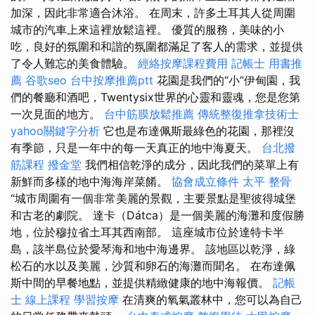
加深，因此非常適合沐浴。 在周末，許多土耳其人從周圍
城市的汽車上來這裡放鬆這裡。 優質的服務，美味的小
吃，良好的氛圍和和諧的氛圍都滿足了客人的需求，並提供
了令人難忘的美食體驗。
經絡按摩課程費用
記帳士 用書推
薦
谷歌seo
台中按摩推薦ptt
花園是我們的“小”伊甸園，我
們的餐廳和酒吧，Twentysix世界的心靈和靈魂，您是您第
一次見面的地方。
台中筋膜放鬆推薦
傳統整復推拿技術士
yahoo關鍵字分析
它也是布達佩斯最綠色的花園，那裡沒
有季節，只是一年中的每一天真正的地中海夏天。
台北撥
筋課程
撥金堂
我們相信乾淨的成分，因此我們的菜單上有
新鮮而多樣的地中海海岸菜餚。
協會成立條件
太平 整骨
“城市周圍有一個非常美麗的景觀，主要景點是聖彼得城堡
和古老的劇院。 達卡（Dátca）是一個美麗的海灘和度假勝
地，位於穆拉省土耳其西南部。 這座城市位於達特卡半
島，該半島位於愛琴海和地中海邊界。 該地區以乾淨，綠
松石的水以及美麗，沙質和卵石的海灘而聞名。 在布達佩
斯中間的早餐地點，並提供精緻健康的地中海報價。
記帳
士 線上課程
學習按摩
在清爽的氧氣叢林中，您可以為自己