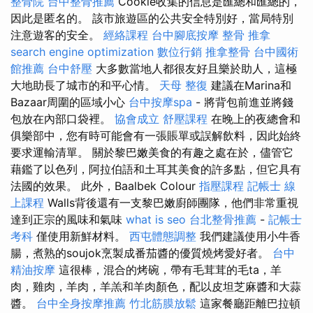
整骨院
台中整骨推薦
Cookie收集的信息是匯總和匯總的，
因此是匿名的。 該市旅遊區的公共安全特別好，當局特別
注意遊客的安全。
經絡課程
台中腳底按摩
整骨 推拿
search engine optimization
數位行銷
推拿整骨
台中國術
館推薦
台中舒壓
大多數當地人都很友好且樂於助人，這極
大地助長了城市的和平心情。
天母 整復
建議在Marina和
Bazaar周圍的區域小心
台中按摩spa
- 將背包前進並將錢
包放在內部口袋裡。
協會成立
舒壓課程
在晚上的夜總會和
俱樂部中，您有時可能會有一張賬單或誤解飲料，因此始終
要求運輸清單。 關於黎巴嫩美食的有趣之處在於，儘管它
藉鑑了以色列，阿拉伯語和土耳其美食的許多點，但它具有
法國的效果。 此外，Baalbek Colour
指壓課程
記帳士 線
上課程
Walls背後還有一支黎巴嫩廚師團隊，他們非常重視
達到正宗的風味和氣味
what is seo
台北整骨推薦
-
記帳士
考科
僅使用新鮮材料。
西屯體態調整
我們建議使用小牛香
腸，煮熟的soujok烹製成番茄醬的優質燒烤愛好者。
台中
精油按摩
這很棒，混合的烤碗，帶有毛茸茸的毛ta，羊
肉，雞肉，羊肉，羊羔和羊肉顏色，配以皮坦芝麻醬和大蒜
醬。
台中全身按摩推薦
竹北筋膜放鬆
這家餐廳距離巴拉頓