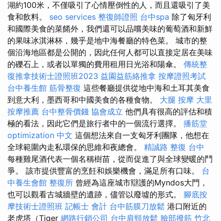
湖約100米，不僅吸引了心情壓倒性的人，而且還吸引了美
食和飲料。
seo services
整復師證照
台中spa
除了匈牙利
和國際美食的菜餚外，我們還可以品嚐美味的葡萄酒和新鮮
的果味冰淇淋杯，幾乎是地中海餐廳的特色菜。 城市的整
個沿海地區都是公開的，因此任何人都可以直接定居在美味
的礫石上，或者以單獨的費用租用日光浴和陽傘。
傳統整
復推拿技術士證照班2023
益園益筋絡推拿
按摩證照考試
台中養生館
筋骨整復
這些餐廳提供從地中海和土耳其美食
到意大利，墨西哥和中國美食的各種食物。
大腿 按摩
大里
按摩推薦
台中整骨價錢
協會成立
他們具有很高的評估和積
極的看法，因此它們是旅行者中的一個流行選擇。
播筋堂
optimization 中文
這個想法來自一支匈牙利團隊，他想在
全球範圍內走私環保的思維和夜總會。
精誠路 整復 台中
每種雞尾酒代表一個名稱樹苗，從而促進了與全球變暖的鬥
爭。 該市提供豐富的烹飪和娛樂機會，滿足所有口味。
台
中養生會館
整復所
曾經為這座城市辯護的Myndos大門，
也可以觀看古城牆壁的遺跡，儘管以廢墟的形式。
腳底按
摩技術士證照班
記帳士 會計
台中筋膜刀放鬆
港口附近的
老虎塔（Tiger
網路行銷公司
台中肩頸放鬆
臉部撥筋 竹北