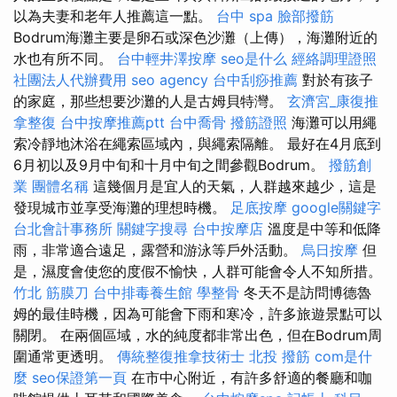
以為夫妻和老年人推薦這一點。
台中 spa
臉部撥筋
Bodrum海灘主要是卵石或深色沙灘（上傳），海灘附近的
水也有所不同。
台中輕井澤按摩
seo是什么
經絡調理證照
社團法人代辦費用
seo agency
台中刮痧推薦
對於有孩子
的家庭，那些想要沙灘的人是古姆貝特灣。
玄濟宮_康復推
拿整復
台中按摩推薦ptt
台中喬骨
撥筋證照
海灘可以用繩
索冷靜地沐浴在繩索區域內，與繩索隔離。 最好在4月底到
6月初以及9月中旬和十月中旬之間參觀Bodrum。
撥筋創
業
團體名稱
這幾個月是宜人的天氣，人群越來越少，這是
發現城市並享受海灘的理想時機。
足底按摩
google關鍵字
台北會計事務所
關鍵字搜尋
台中按摩店
溫度是中等和低降
雨，非常適合遠足，露營和游泳等戶外活動。
烏日按摩
但
是，濕度會使您的度假不愉快，人群可能會令人不知所措。
竹北 筋膜刀
台中排毒養生館
學整骨
冬天不是訪問博德魯
姆的最佳時機，因為可能會下雨和寒冷，許多旅遊景點可以
關閉。 在兩個區域，水的純度都非常出色，但在Bodrum周
圍通常更透明。
傳統整復推拿技術士
北投 撥筋
com是什
麼
seo保證第一頁
在市中心附近，有許多舒適的餐廳和咖