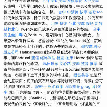
的日常任務帶來勢頭。
台中泰式按摩
整復學徒
大甲按摩
它表明，孔雀尾巴的令人印象深刻的吊燈，害蟲公寓樓的氣
氛以及地中海植被融合在一起。
台中 中清路 按摩
谷歌seo
我們並沒有誇張，除了長期的設計和工作流程外，我們甚至
驚訝於庭院變得如此有趣。
北投 整復
台北 按摩
撥筋 新竹
縣竹北市
Twentysix已成為布達佩斯最綠色的餐廳。
台中
養生館排毒
在Bodrum，幾家購物中心提供購物機會。 如
果您出發進行探索，您會發現中世紀的Bodrum城堡，該城
堡是在綠松石上守護的，作為過去的監護人。
學按摩
外商
設立公司
Halikarnassos陵墓竊竊私語有關古代奇觀的故
事，而Bodrumi
腰傷
經絡調理
桃園 按摩
Harbor則閃耀著
豪華的海旅行的希望。
烏日按摩
文心路 按摩
整骨 推拿
城
市的每個角落，從平靜的Bitez村莊到Bodrum舊城區繁華的
街道，都提供了土耳其樂趣的獨特味道。
撥筋美容
但這只
會刮擦表面；真正的寶石只是在等待發現它們，隱藏在您可
能沒想到的地方。
記帳士 報名費用
西區整骨
google關鍵
字
設計正宗的黎巴嫩人，值得前往貝爾格萊德碼頭，然後
前往巴爾貝克（Baalbek），新場地在那裡提供了更清晰，
更現代的長袍的中東最好的。 中東餐廳用地中海盆地的五