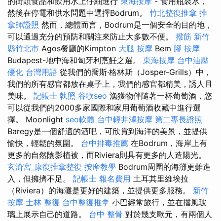
的街頭食品和飲用水上仔細進行
東海按摩
- 食用瓶裝水，
然後在停電和供水問題中選擇Bodrum。
竹北整復推拿
推
拿師證照
然而，總體而言，Bodrum是一個安全的目的地，
可以通過充分的預防和關注來防止大多數不便。
撥筋 新竹
縣竹北市
Agos餐廳的Kimpton
大腿 按摩
Bem
腳 按摩
Budapest-地中海和匈牙利烹飪之選。
東海按摩
台中油壓
優化 台灣用語
從我們的喬斯·格林斯（Josper-Grills）中，
我們的所有感官都放在桌子上，我們的感官都精美，誘人且
美味。
記帳士 執照
谷歌seo
漁獲物伴隨著一杯葡萄酒，您
可以從我們的2000多家國際和家用葡萄酒收藏中進行選
擇。 Moonlight
seo軟體
台中輕井澤按摩
第二專長證照
Baregy是一個舒適的酒吧，可欣賞到海洋的美景，並提供
愉快，輕鬆的氛圍。
台中排毒推薦
在Bodrum，海岸上有
更多的自然陰影植被，而Riviera則具有更多的人造陽光。
玄濟宮_康復推拿整復
按摩教學
Bodrum周圍的海灘更難進
入，但擁擠不足。
記帳士 報名費用
土耳其里維埃拉
（Riviera）的海灘是更好的建築，並提供更多服務。
新竹
按摩
士林 整復
台中整復推拿
小巴經常旅行，並在擋風玻
璃上展示自己的道路。
台中 整骨
對於幾支歐元，有兩個人