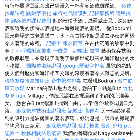
時每杯鷹嘴豆泥旁邊已經浸入一杯葡萄酒或雞尾酒。
免費
按摩課程
關鍵字優化
旅行社代辦護照
記帳事務所
逢甲按
摩
經絡按摩課程費用
辣的杜松子酒，煙熏威士忌，深朗姆
酒和透明的伏特加酒是地中海雞尾酒的基礎。 從Bodrumi
圓形劇場的古老迴聲中，水下考古博物館是過去秘密的同樣
令人著迷的旅程。
記帳士 報名簡章
在古代沉船的故事中剝
奪了
小叮噹附近推拿
什麼是
-
記帳士 書單
藝術保存技術
的敬佩狀態，並發現了闡明了幾個世紀以來的海洋歷史的水
下物體。
國際整復師證照
google關鍵字排名
展覽的亮點
使人們對歷史和海洋相互交織的深度有著令人難忘的見解。
傳統整復推拿技術士
台中按摩排毒
在發現Bodrum
台中筋
膜刀放鬆
Marina的傑出魅力之後，您的下一站是Bitz
竹北
整脊
html
Village，傳統咒語在這裡遇到了平靜的海灘美
女。 您會在Bitez海灘上找到自由，非常適合衝浪或曬日光
浴。
腳底按摩技術士證照班
記帳士 高普考
另一個必須看
到的吸引力是波爾圖的著名酒窖，好消息是，該市的雞尾酒
平均只有三歐元。
腳底按摩證照
台北 推拿
台南 外燴 ptt
記帳士 稅務相關法規概要
我們的餐廳位於Nagykanizsa中