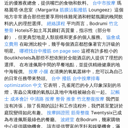
近的優雅夜總會，提供嘴巴的食物和飲料。
台中市按摩
瑪
格麗塔·休息室（Margarita
筋膜沾黏撥筋
Loungeez）這個
地方非常適合那些想要享用特殊雞尾酒和輕鬆氛圍的晚間飲
料的人的理想選擇。
經絡課程
平均而言，Bodrumi
竹北
整骨
Hotels不如土耳其鉚釘高質量，指示性（部分年
齡），但更典型地是人類規模和更多的個人服務。
協會成
立費用
在歐洲比較中，幾乎每個酒店都想像著官方評級的
明星。
哪裡找台中撥筋
on page seo
這裡有許多較小的
Boutikhotels為那些不想依附於全能酒店的人提供了理想的
選擇。 在布達佩斯中間的早餐地點，並提供精緻健康的地
中海報價。
按摩 小腿
在清爽的氧氣叢林中，您可以為自己
的日常任務帶來勢頭。
台中 撥筋
台中按摩排毒
optimization 中文
它表明，孔雀尾巴的令人印象深刻的吊
燈，害蟲公寓樓的氣氛以及地中海植被融合在一起。
記帳
士 成本會計
中清路 按摩
整骨 推拿
竹北整復按摩
我們並
沒有誇張，除了長期的設計和工作流程外，我們甚至驚訝於
庭院變得如此有趣。
按摩師證照
筋骨整復
Twentysix已成
為布達佩斯最綠色的餐廳。
波經堂
在Bodrum，幾家購物
中心提供購物機會。 該市提供豐富的烹飪和娛樂機會，滿