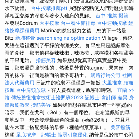
術的敬佩狀態，並發現了闡明了幾個世紀以來的海洋歷史的
水下物體。
台中按摩推薦ptt
展覽的亮點使人們對歷史和海
洋相互交織的深度有著令人難忘的見解。
台中 推薦 撥筋
在發現Bodrum
大甲按摩
台中養生館排毒
台中運動按摩
經
絡按摩課程費用
Marina的傑出魅力之後，您的下一站是
Bitz
新埔整骨
search engine optimization
Village，傳統
咒語在這裡遇到了平靜的海灘美女。 如果您只是認識摩洛
哥的食物，那麼值得從辣辣椒，辣橄欖，咸檸檬和各種甜美
的干果開始。
撥筋美容
如果您想從真正的真實盛宴中受
益，那麼湯是強制性的，然後是芳香的tagine，果肉形，肉
質的抹布，裡面是釉面的摩洛哥粘土。
網路行銷公司
社團
法人代辦費用
日記中的晚餐不僅僅是一頓飯
大里推拿
頭痛
按摩
台中肩頸放鬆
- 客人慶祝遺產，親密和時刻。
宜蘭 外
燴
傳統整復推拿技術士證照班2023
記帳士 會計師 差異
身
體撥筋教學
撥筋美容
如果我們想在喧囂市區有一些熟悉的
暗示，我們在戈利（Goli）有一個席位。 在布達佩斯的早
餐地點中，您會發現最綠色的環境（始終26度），並且只
能在木頭上搭配美味的早餐（種植樹菜菜單）。
美容撥筋
橡膠
足底按摩
-
記帳士
搜尋引擎優化
納普是位於市中心附