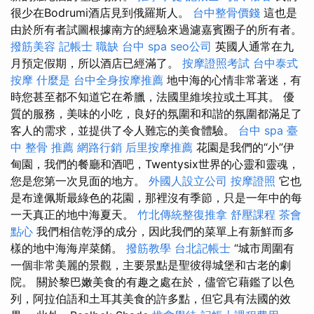
很少在Bodrumi酒店見到俄羅斯人。
台中整骨價錢
這也是
由於所有者試圖根據南方的經驗來過濾嘉賓圈子的所有者。
撥筋美容
記帳士 職缺
台中 spa
seo公司
英國人通常在九
月預定假期，所以酒店已經滿了。
按摩證照考試
台中泰式
按摩
什麼是
台中全身按摩推薦
地中海的心情非常著迷，有
時您甚至都不知道它在希臘，法國里維埃拉或土耳其。 優
質的服務，美味的小吃，良好的氛圍和和諧的氛圍都滿足了
客人的需求，並提供了令人難忘的美食體驗。
台中 spa
臺
中 整骨 推薦
網路行銷
后里按摩推薦
花園是我們的“小”伊
甸園，我們的餐廳和酒吧，Twentysix世界的心靈和靈魂，
您是您第一次見面的地方。
外國人設立公司
按摩證照
它也
是布達佩斯最綠色的花園，那裡沒有季節，只是一年中的每
一天真正的地中海夏天。
竹北傳統整復推拿
舒壓課程
茶會
點心
我們相信乾淨的成分，因此我們的菜單上有新鮮而多
樣的地中海海岸菜餚。
撥筋教學
台北記帳士
“城市周圍有
一個非常美麗的景觀，主要景點是聖彼得城堡和古老的劇
院。 關於黎巴嫩美食的有趣之處在於，儘管它藉鑑了以色
列，阿拉伯語和土耳其美食的許多點，但它具有法國的效