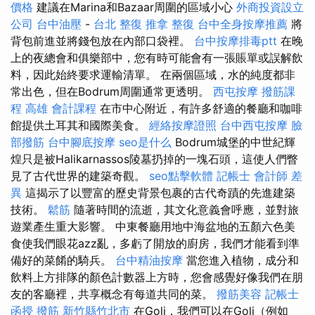
價格
建議在Marina和Bazaar周圍的區域小心
外商投資設立
公司
台中油壓
-
台北 整復
推拿 整復
台中全身按摩推薦
將
背包前進並將錢包放在內部口袋裡。
台中按摩排毒ptt
在晚
上的夜總會和俱樂部中，您有時可能會有一張賬單或誤解飲
料，因此始終要求運輸清單。 在兩個區域，水的純度都非
常出色，但在Bodrum周圍通常更透明。
西屯按摩
撥筋課
程
高雄 會計課程
在市中心附近，有許多舒適的餐廳和咖啡
館提供土耳其和國際美食。
經絡按摩證照
台中西屯按摩
臉
部撥筋
台中腳底按摩
seo是什么
Bodrum城堡的中世紀輝
煌只是被Halikarnassos陵墓扔掉的一塊石頭，這使人們瞥
見了古代世界的建築奇觀。
seo點擊軟體
記帳士 會計師 差
異
這揭示了以豐富的歷史背景包裹的古代奇蹟的先進建築
技術。
鬆筋
隨著時間的流逝，其文化意義會呼應，並對旅
遊業產生重大影響。 中東餐廳用地中海盆地的五顏六色美
食使我們眼花azz亂，多虧了開放的廚房，我們才能看到準
備好的菜餚的騎兵。
台中精油按摩
當您進入植物，成分和
飲料上方排隊的顏色計數器上方時，您會感覺好像我們在朋
友的客廳裡，共享概念有每道共同的菜。
撥筋美容
記帳士
函授
撥筋 新竹縣竹北市
在Goli，我們可以在Goli（例如