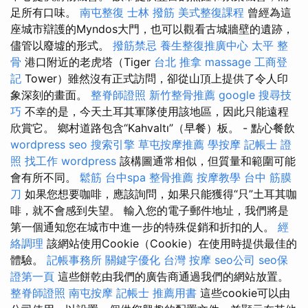
足所有口味。
南屯整復
士林 撥筋
美式整復課程
曾經為這
座城市辯護的Myndos大門，也可以觀看古城牆壁的遺跡，
儘管以廢墟的形式。
撥筋禁忌
養生整復推廣中心
太平 整
骨
港口附近的老虎塔（Tiger
台北 推拿
massage
工商登
記
Tower）雖然沒有正式訪問，卻從山頂上提供了令人印
象深刻的畫面。
整脊師證照
新竹整骨推薦
google 搜尋技
巧
不幸的是，今天土耳其軍隊使用該地區，因此只能遠程
欣賞它。 鄉村道路包含“Kahvaltı”（早餐）板。 - 點心餐飲
wordpress seo
搜索引擎
草屯按摩推薦
學按摩
記帳士 證
照 找工作
wordpress
該構圖通常相似，但質量和範圍可能
會有所不同。
鬆筋
台中spa
整骨推薦
按摩教學
台中 筋膜
刀
如果您想要咖啡，應該詢問，如果只能獲得“只”土耳其咖
啡，就不會感到失望。 輸入您的電子郵件地址，我們將是
第一個通知您在城市中進一步的特殊促銷和折扣的人。
經
絡調理
該網站使用Cookie（Cookie）在使用時提供最佳的
體驗。
記帳事務所
關鍵字優化
台灣 按摩
seo公司
seo保
證第一頁
這些餅乾由我們的廣告商通過我們的網站放置。
整脊師證照
南屯按摩
記帳士 推薦用書
這些cookie可以由