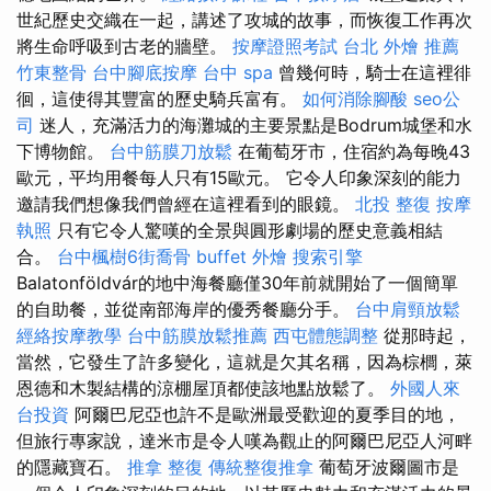
世紀歷史交織在一起，講述了攻城的故事，而恢復工作再次
將生命呼吸到古老的牆壁。
按摩證照考試
台北 外燴 推薦
竹東整骨
台中腳底按摩
台中 spa
曾幾何時，騎士在這裡徘
徊，這使得其豐富的歷史騎兵富有。
如何消除腳酸
seo公
司
迷人，充滿活力的海灘城的主要景點是Bodrum城堡和水
下博物館。
台中筋膜刀放鬆
在葡萄牙市，住宿約為每晚43
歐元，平均用餐每人只有15歐元。 它令人印象深刻的能力
邀請我們想像我們曾經在這裡看到的眼鏡。
北投 整復
按摩
執照
只有它令人驚嘆的全景與圓形劇場的歷史意義相結
合。
台中楓樹6街喬骨
buffet 外燴
搜索引擎
Balatonföldvár的地中海餐廳僅30年前就開始了一個簡單
的自助餐，並從南部海岸的優秀餐廳分手。
台中肩頸放鬆
經絡按摩教學
台中筋膜放鬆推薦
西屯體態調整
從那時起，
當然，它發生了許多變化，這就是欠其名稱，因為棕櫚，萊
恩德和木製結構的涼棚屋頂都使該地點放鬆了。
外國人來
台投資
阿爾巴尼亞也許不是歐洲最受歡迎的夏季目的地，
但旅行專家說，達米市是令人嘆為觀止的阿爾巴尼亞人河畔
的隱藏寶石。
推拿 整復
傳統整復推拿
葡萄牙波爾圖市是