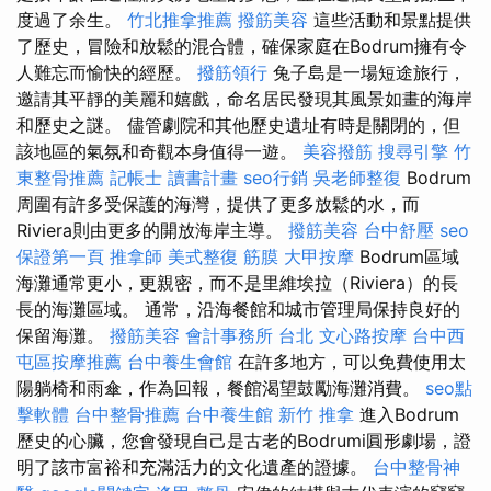
度過了余生。
竹北推拿推薦
撥筋美容
這些活動和景點提供
了歷史，冒險和放鬆的混合體，確保家庭在Bodrum擁有令
人難忘而愉快的經歷。
撥筋領行
兔子島是一場短途旅行，
邀請其平靜的美麗和嬉戲，命名居民發現其風景如畫的海岸
和歷史之謎。 儘管劇院和其他歷史遺址有時是關閉的，但
該地區的氣氛和奇觀本身值得一遊。
美容撥筋
搜尋引擎
竹
東整骨推薦
記帳士 讀書計畫
seo行銷
吳老師整復
Bodrum
周圍有許多受保護的海灣，提供了更多放鬆的水，而
Riviera則由更多的開放海岸主導。
撥筋美容
台中舒壓
seo
保證第一頁
推拿師
美式整復 筋膜
大甲按摩
Bodrum區域
海灘通常更小，更親密，而不是里維埃拉（Riviera）的長
長的海灘區域。 通常，沿海餐館和城市管理局保持良好的
保留海灘。
撥筋美容
會計事務所 台北
文心路按摩
台中西
屯區按摩推薦
台中養生會館
在許多地方，可以免費使用太
陽躺椅和雨傘，作為回報，餐館渴望鼓勵海灘消費。
seo點
擊軟體
台中整骨推薦
台中養生館
新竹 推拿
進入Bodrum
歷史的心臟，您會發現自己是古老的Bodrumi圓形劇場，證
明了該市富裕和充滿活力的文化遺產的證據。
台中整骨神