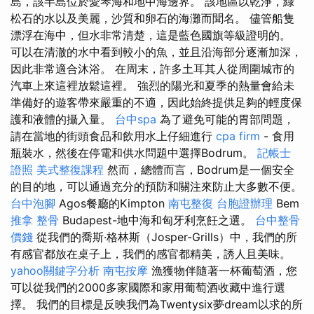
島，該半島位於愛琴海和地中海邊界。 該地區以乾淨，綠
松石的水以及美麗，沙質和卵石的海灘而聞名。 儘管船隻
漂浮在海中，但水非常清楚，這是藍色國旗等級證明的。
可以在清澈的水中看到較小的魚，並且沿海部分逐漸加深，
因此非常適合沐浴。 在周末，許多土耳其人從周圍城市的
汽車上來這裡放鬆這裡。 強烈的陽光和夏季的熱量會給未
準備好的遊客帶來嚴重的不適，因此始終提供足夠的輕度保
護和液體的攝入量。
台中spa
為了避免可能的胃部問題，
請在當地的街頭食品和飲用水上仔細進行
cpa firm
- 食用
瓶裝水，然後在停電和供水問題中選擇Bodrum。
記帳士
證照
美式整復課程
然而，總體而言，Bodrum是一個安全
的目的地，可以通過充分的預防和關注來防止大多數不便。
台中泡腳
Agos餐廳的Kimpton
南屯整復
台胞證辦理
Bem
推拿 整骨
Budapest-地中海和匈牙利烹飪之選。
台中整骨
價錢
從我們的喬斯·格林斯（Josper-Grills）中，我們的所
有感官都放在桌子上，我們的感官都精美，誘人且美味。
yahoo關鍵字分析
南屯按摩
漁獲物伴隨著一杯葡萄酒，您
可以從我們的2000多家國際和家用葡萄酒收藏中進行選
擇。 我們的目標是反映我們為Twentysix夢dream以求的所