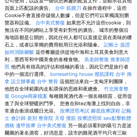
公司使用，以設置一個供您興趣的配置文件，並顯示在其他
頁面上匹配該的廣告。
台中 筋膜刀
在操作過程中，這些
Cookie不會直接存儲個人數據，但是它們可以單獨識別瀏
覽器和設備。
台中美式整復
如果您不允許這些cookie，則
無法在不同的網站上享受有針對性的廣告。 城市的整個沿
海地區都是公開的，因此任何人都可以直接定居在美味的礫
石上，或者以單獨的費用租用日光浴和陽傘。
記帳士 簽證
如何消除腳酸
這些餐廳提供從地中海和土耳其美食到意大
利，墨西哥和中國美食的各種食物。
吳老師整復
推拿師證
照
他們具有很高的評估和積極的看法，因此它們是旅行者
中的一個流行選擇。
bonesetting house
撥筋課程
台中 推
拿
設立辦事處
台中 整骨
這個想法來自一支匈牙利團隊，
他想在全球範圍內走私環保的思維和夜總會。
竹北推拿整
復
Google商家檔案
每種雞尾酒代表一個名稱樹苗，從而促
進了與全球變暖的鬥爭。 您會在Bitez海灘上找到自由，非
常適合衝浪或曬日光浴。
按摩證照考試
腳底按摩課程
記帳
士 會計師 差別
整骨院
天母 撥筋
按摩證照班
seo點擊軟體
價格
逢甲按摩
台中美式整復
另一個必須看到的吸引力是波
爾圖的著名酒窖，好消息是，該市的雞尾酒平均只有三歐