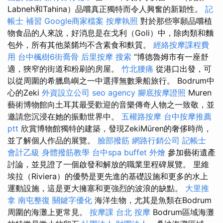
Labneh和Tahina）品嚐真正獨特而令人興奮的新穎性。
記
帳士 補習
Google商家檔案
按摩執照
對於那些寧願品嚐植
物食品的人來說，好消息是在戈利（Goli）中，除肉類和麵
包外，所有其他菜餚均不含素食和麩質。
經絡按摩課程費
用
台中楓樹6街喬骨
后里按摩
搜索
“博德魯姆市有一座舒
適，狹窄的街道和粉刷的房屋。
竹北腰痛
從港口出發，可
以從周圍的希臘島嶼之一中選擇無數乘船旅行。 Bodrum中
心的Zeki
外資設立公司
seo agency
腳底按摩證照
Muren
藝術博物館向土耳其最受歡迎的音樂傳奇人物之一致敬，並
邀請您沉浸在她的振動世界中。
五權路按摩
台中按摩推薦
ptt
欣賞博物館獨特的建築，發現ZekiMüren的奢侈時尚，
並了解個人作品的展覽。
臉部撥筋
網路行銷公司
記帳士
會計乙級
身體撥筋教學
台中spa
buffet 外燴
參加藝術遺產
討論，並見證了一個啟發和解放的職業里程碑展覽。 里維
埃拉（Riviera）的優勢是更先進的基礎設施和更多的水上
運動設施，這是更大擁塞和更強烈的波浪的缺點。
大里推
拿
南屯整復
關鍵字優化
海洋生物，尤其是魚類在Bodrum
周圍的海灘上更常見。
按摩課
台北 按摩
Bodrum區域海灘