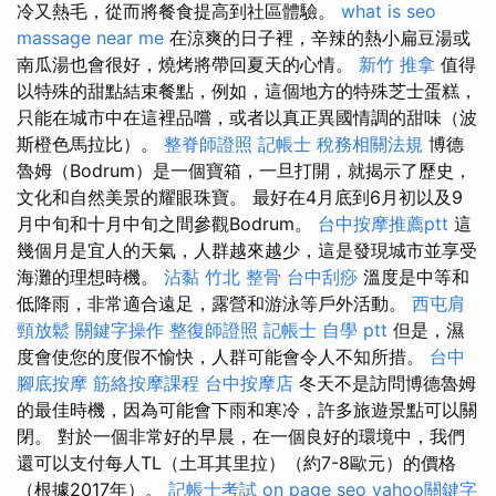
冷又熱毛，從而將餐食提高到社區體驗。
what is seo
massage near me
在涼爽的日子裡，辛辣的熱小扁豆湯或
南瓜湯也會很好，燒烤將帶回夏天的心情。
新竹 推拿
值得
以特殊的甜點結束餐點，例如，這個地方的特殊芝士蛋糕，
只能在城市中在這裡品嚐，或者以真正異國情調的甜味（波
斯橙色馬拉比）。
整脊師證照
記帳士 稅務相關法規
博德
魯姆（Bodrum）是一個寶箱，一旦打開，就揭示了歷史，
文化和自然美景的耀眼珠寶。 最好在4月底到6月初以及9
月中旬和十月中旬之間參觀Bodrum。
台中按摩推薦ptt
這
幾個月是宜人的天氣，人群越來越少，這是發現城市並享受
海灘的理想時機。
沾黏
竹北 整骨
台中刮痧
溫度是中等和
低降雨，非常適合遠足，露營和游泳等戶外活動。
西屯肩
頸放鬆
關鍵字操作
整復師證照
記帳士 自學 ptt
但是，濕
度會使您的度假不愉快，人群可能會令人不知所措。
台中
腳底按摩
筋絡按摩課程
台中按摩店
冬天不是訪問博德魯姆
的最佳時機，因為可能會下雨和寒冷，許多旅遊景點可以關
閉。 對於一個非常好的早晨，在一個良好的環境中，我們
還可以支付每人TL（土耳其里拉）（約7-8歐元）的價格
（根據2017年）。
記帳士考試
on page seo
yahoo關鍵字