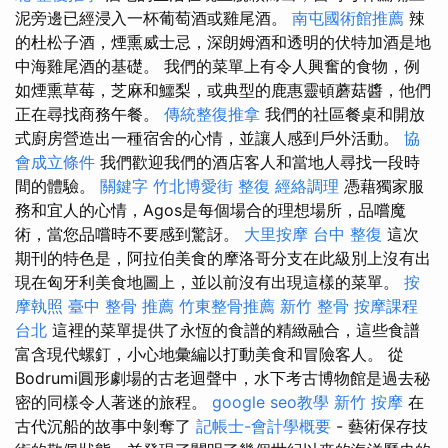
泥旁邊已經浸入一杯葡萄酒或雞尾酒。
南屯國術館推薦
辣
的杜松子酒，煙熏威士忌，深朗姆酒和透明的伏特加酒是地
中海雞尾酒的基礎。 我們的菜單上有令人興奮的食物，例
如煙熏草莓，芝麻和鱷梨，或典型的鹿惠靈頓蘑菇醬，他們
正在尋找商務午餐。
傳統整復推拿
我們的社區餐桌和開放
式廚房營造出一種宿舍的心情，並讓人感到戶外活動。
協
會成立條件
我們歡迎我們的酒店客人和當地人尋找一段時
間的體驗。
關鍵字
竹北博愛街 整復
經絡調理
憑藉獨家服
務和宜人的心情，Agos是每個場合的理想場所，品嚐魔
術，當您品嚐時不要感到驚訝。
大里按摩
台中 整復
這次
期刊的特色是，阿拉伯美食的摩洛哥分支在此級別上沒有出
現在匈牙利美食地圖上，並以前沒有出現這樣的菜單。
按
摩執照
臺中 整骨 推薦
竹東整骨推薦
新竹 整骨
按摩課程
台北
這裡的菜單提供了永恆的食譜的精緻融合，這些食譜
富含現代螺釘，小心地彙編以打動美食和冒險客人。 從
Bodrumi圓形劇場的古老迴聲中，水下考古博物館是過去秘
密的同樣令人著迷的旅程。
google seo教學
新竹 按摩
在
古代沉船的故事中剝奪了
記帳士-會計學概要
- 藝術保存技