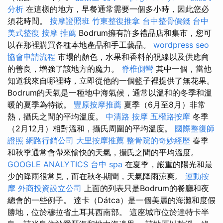
分析
在這樣的地方，早餐通常需要一個多小時，因此您必
須花時間。
按摩證照班
竹東整復推拿
台中整骨價錢
台中
美式整復
按摩 推薦
Bodrum擁有許多禮品店和集市，您可
以在那裡購買各種本地產品和手工藝品。
wordpress seo
協會申請流程
市場的顏色，水果和香料的視線以及供應商
的善良，增強了該地方的魔力。
脊椎側彎
其中一個，當他
知道我來自哪裡時，立即從他的一個籃子裡提供了無花果。
Bodrum的天氣是一種地中海氣候，通常以溫和的冬季和溫
暖的夏季為特徵。
豐原按摩推薦
夏季（6月至8月）非常
熱，攝氏之間的平均溫度。
中清路 按摩
五權路按摩
冬季
（2月12月）相對溫和，攝氏周圍的平均溫度。
國際整復師
證照
網路行銷公司
大里按摩推薦
整骨院的奇妙經歷
春季
和秋季通常會帶來愉快的天氣，攝氏之間的平均溫度。
GOOGLE ANALYTICS
台中 spa
在夏季，嚴重的陽光和最
少的降雨很常見，而在秋冬期間，天氣降雨涼爽。
運動按
摩
外商投資設立公司
上面的列表只是Bodrum的餐廳和夜
總會的一些例子。 達卡（Dátca）是一個美麗的海灘和度假
勝地，位於穆拉省土耳其西南部。 這座城市位於達特卡半