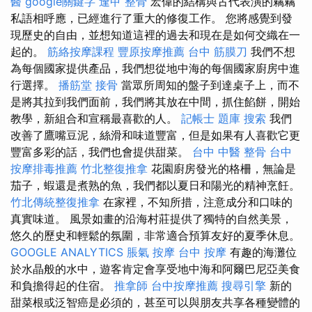
醫
google關鍵字
逢甲 整骨
宏偉的結構與古代表演的竊竊
私語相呼應，已經進行了重大的修復工作。 您將感覺到發
現歷史的自由，並想知道這裡的過去和現在是如何交織在一
起的。
筋絡按摩課程
豐原按摩推薦
台中 筋膜刀
我們不想
為每個國家提供產品，我們想從地中海的每個國家廚房中進
行選擇。
播筋堂
接骨
當眾所周知的盤子到達桌子上，而不
是將其拉到我們面前，我們將其放在中間，抓住餡餅，開始
教學，新組合和宣稱最喜歡的人。
記帳士 題庫
搜索
我們
改善了鷹嘴豆泥，絲滑和味道豐富，但是如果有人喜歡它更
豐富多彩的話，我們也會提供甜菜。
台中 中醫 整骨
台中
按摩排毒推薦
竹北整復推拿
花園廚房發光的格柵，無論是
茄子，蝦還是煮熟的魚，我們都以夏日和陽光的精神烹飪。
竹北傳統整復推拿
在家裡，不知所措，注意成分和口味的
真實味道。 風景如畫的沿海村莊提供了獨特的自然美景，
悠久的歷史和輕鬆的氛圍，非常適合預算友好的夏季休息。
GOOGLE ANALYTICS
脹氣 按摩
台中 按摩
有趣的海灘位
於水晶般的水中，遊客肯定會享受地中海和阿爾巴尼亞美食
和負擔得起的住宿。
推拿師
台中按摩推薦
搜尋引擎
新的
甜菜根或泛智癌是必須的，甚至可以與朋友共享各種變體的