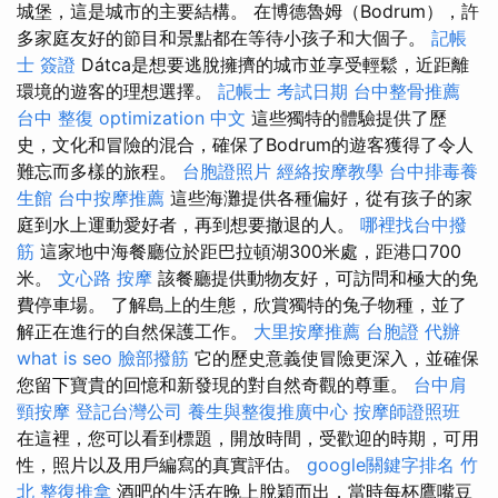
城堡，這是城市的主要結構。 在博德魯姆（Bodrum），許
多家庭友好的節目和景點都在等待小孩子和大個子。
記帳
士 簽證
Dátca是想要逃脫擁擠的城市並享受輕鬆，近距離
環境的遊客的理想選擇。
記帳士 考試日期
台中整骨推薦
台中 整復
optimization 中文
這些獨特的體驗提供了歷
史，文化和冒險的混合，確保了Bodrum的遊客獲得了令人
難忘而多樣的旅程。
台胞證照片
經絡按摩教學
台中排毒養
生館
台中按摩推薦
這些海灘提供各種偏好，從有孩子的家
庭到水上運動愛好者，再到想要撤退的人。
哪裡找台中撥
筋
這家地中海餐廳位於距巴拉頓湖300米處，距港口700
米。
文心路 按摩
該餐廳提供動物友好，可訪問和極大的免
費停車場。 了解島上的生態，欣賞獨特的兔子物種，並了
解正在進行的自然保護工作。
大里按摩推薦
台胞證 代辦
what is seo
臉部撥筋
它的歷史意義使冒險更深入，並確保
您留下寶貴的回憶和新發現的對自然奇觀的尊重。
台中肩
頸按摩
登記台灣公司
養生與整復推廣中心
按摩師證照班
在這裡，您可以看到標題，開放時間，受歡迎的時期，可用
性，照片以及用戶編寫的真實評估。
google關鍵字排名
竹
北 整復推拿
酒吧的生活在晚上脫穎而出，當時每杯鷹嘴豆