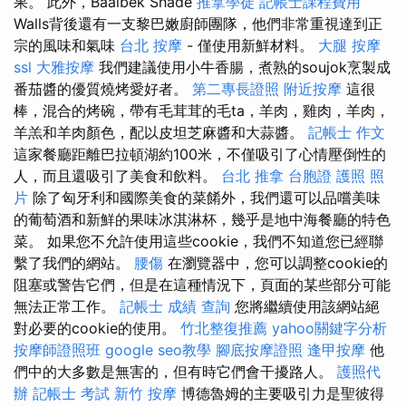
果。 此外，Baalbek Shade
推拿學徒
記帳士課程費用
Walls背後還有一支黎巴嫩廚師團隊，他們非常重視達到正
宗的風味和氣味
台北 按摩
- 僅使用新鮮材料。
大腿 按摩
ssl
大雅按摩
我們建議使用小牛香腸，煮熟的soujok烹製成
番茄醬的優質燒烤愛好者。
第二專長證照
附近按摩
這很
棒，混合的烤碗，帶有毛茸茸的毛ta，羊肉，雞肉，羊肉，
羊羔和羊肉顏色，配以皮坦芝麻醬和大蒜醬。
記帳士 作文
這家餐廳距離巴拉頓湖約100米，不僅吸引了心情壓倒性的
人，而且還吸引了美食和飲料。
台北 推拿
台胞證 護照 照
片
除了匈牙利和國際美食的菜餚外，我們還可以品嚐美味
的葡萄酒和新鮮的果味冰淇淋杯，幾乎是地中海餐廳的特色
菜。 如果您不允許使用這些cookie，我們不知道您已經聯
繫了我們的網站。
腰傷
在瀏覽器中，您可以調整cookie的
阻塞或警告它們，但是在這種情況下，頁面的某些部分可能
無法正常工作。
記帳士 成績 查詢
您將繼續使用該網站絕
對必要的cookie的使用。
竹北整復推薦
yahoo關鍵字分析
按摩師證照班
google seo教學
腳底按摩證照
逢甲按摩
他
們中的大多數是無害的，但有時它們會干擾路人。
護照代
辦
記帳士 考試
新竹 按摩
博德魯姆的主要吸引力是聖彼得