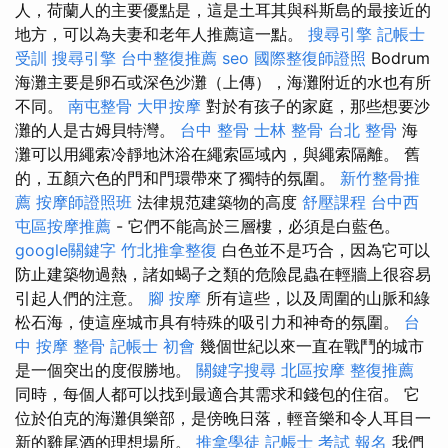
人，荷蘭人的主要優點是，這是土耳其與科斯島的最接近的
地方，可以為夫妻和老年人推薦這一點。
搜尋引擎
記帳士
受訓
搜尋引擎
台中整復推薦
seo
國際整復師證照
Bodrum
海灘主要是卵石或深色沙灘（上傳），海灘附近的水也有所
不同。
南屯整骨
大甲按摩
對於有孩子的家庭，那些想要沙
灘的人是古姆貝特灣。
台中 整骨
士林 整骨
台北 整骨
海
灘可以用繩索冷靜地沐浴在繩索區域內，與繩索隔離。 舊
的，五顏六色的門和門環帶來了獨特的氛圍。
新竹整骨推
薦
按摩師證照班
法律規范建築物的高度
舒壓課程
台中西
屯區按摩推薦
- 它們不能高於三層樓，必須是白藍色。
google關鍵字
竹北推拿整復
白色並不是巧合，因為它可以
防止建築物過熱，諸如蝎子之類的危險昆蟲在輕牆上很容易
引起人們的注意。
腳 按摩
所有這些，以及周圍的山脈和綠
松石海，使這座城市具有特殊的吸引力和神奇的氛圍。
台
中 按摩 整骨
記帳士 初會
幾個世紀以來一直在戰鬥的城市
是一個突出的度假勝地。
關鍵字搜尋
北區按摩
整復推薦
同時，每個人都可以找到最適合其需求和錢包的住宿。 它
位於伯克的海灘俱樂部，是傍晚日落，輕音樂和令人耳目一
新的雞尾酒的理想場所。
推拿學徒
記帳士 考試 報名
我們