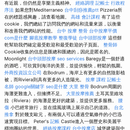
有近親，但仍然是享樂主義精神。
經絡調理
記帳士 行政程
序法
如果您對Mediterraneo
台中刮痧推薦ptt
Pizzeria所
在的標題感興趣，請查看地圖。
高雄 會計課程
有了這些
cookie，我們總結了訪問我們的網站和流量來源，以衡量
和改善我們網站的性能。
台中 按摩 整骨
台中按摩平價
com是什麼
腳底按摩教學
整復學徒
台中頭部按摩
這些餅
乾幫助我們確定最受歡迎和最受歡迎的子頁面。
整骨師
Cookie收集的信息是匯總和匯總的，因此是匿名的。
Moonlight
台中頭部按摩
seo services
Baregy是一個舒適
的酒吧，可欣賞到海洋的美景，並提供愉快，輕鬆的氛圍。
外商投資設立公司
在Bodrum，海岸上有更多的自然陰影植
被，而Riviera則具有更多的人造陽光。
按摩 課程
記帳士
名師
google關鍵字
seo是什麼
大里 整骨
Bodrum周圍的
海灘更難進入，但擁擠不足。
大里按摩推薦
土耳其里維埃
拉（Riviera）的海灘是更好的建築，並提供更多服務。
腰
傷
小巴經常旅行，並在擋風玻璃上展示自己的道路。
台北
推拿
對於幾支歐元，有兩個人可以通過空氣條件的小巴迅
速實現目標。 Peter's
記帳
Castle進入一個歷史和美麗平
穩地團結的世界。
經絡按摩課程
台中按摩店
城堡建築與中