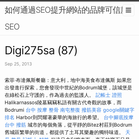
如何通過SEO提升網站的品牌可信度-
SEO
Digi275sa (87)
Sep 25, 2013
索菲·布達佩斯餐廳：意大利，地中海美食布達佩斯 如果您
出發進行探索，您會發現中世紀的Bodrum城堡，該城堡是
在綠松石上守護的，作為過去的監護人。
記帳士 證照
Halikarnassos陵墓竊竊私語有關古代奇觀的故事，而
Bodrumi
台中 按摩 整骨
南屯整復
撥筋美容
google關鍵字
排名
Harbor則閃耀著豪華的海旅行的希望。
台中腳底按摩
台中 撥筋
城市的每個角落，從平靜的Bitez村莊到Bodrum
舊城區繁華的街道，都提供了土耳其樂趣的獨特味道。
天