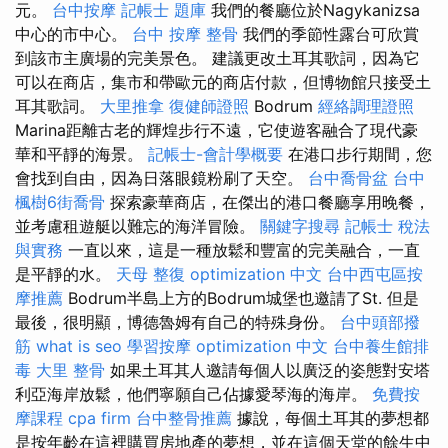
元。
台中按摩
記帳士 題庫
我們的餐廳位於Nagykanizsa
中心的市中心。
台中 按摩 整骨
我們的季節性露台可欣賞
到該市主廣場的完美景色。 建議更改土耳其歌詞，因為它
可以在商店，集市和帶歐元的商店付款，但博物館只接受土
耳其歌詞。
大里推拿
復健師證照
Bodrum
經絡調理證照
Marina距離古老的輝煌步行不遠，它使遊客融合了現代豪
華和平靜的海景。
記帳士-會計學概要
在港口步行期間，您
會找到自由，因為日落眼鏡粉刷了天空。
台中喬骨盆
台中
楓樹6街喬骨
探索豪華商店，在傑出的港口餐廳享用晚餐，
並考慮租遊艇以難忘的海洋冒險。
關鍵字搜尋
記帳士 稅法
與實務
一直以來，這是一種放鬆和豐富的完美融合，一直
是平靜的水。
天母 整復
optimization 中文
台中西屯區按
摩推薦
Bodrum半島上方的Bodrum城堡也邀請了St. 但是
最後，很明顯，博德魯姆有自己的特殊身份。
台中頭部撥
筋
what is seo
學習按摩
optimization 中文
台中養生館排
毒
大里 整骨
如果土耳其人邀請每個人以廣泛的姿態對安塔
利亞海岸放鬆，他們寧願自己佔據愛琴海的海岸。
免費按
摩課程
cpa firm
台中整骨推薦
據說，每個土耳其的夢想都
是按年齡在這裡購買房地產的夢想，並在這個天堂的餘生中