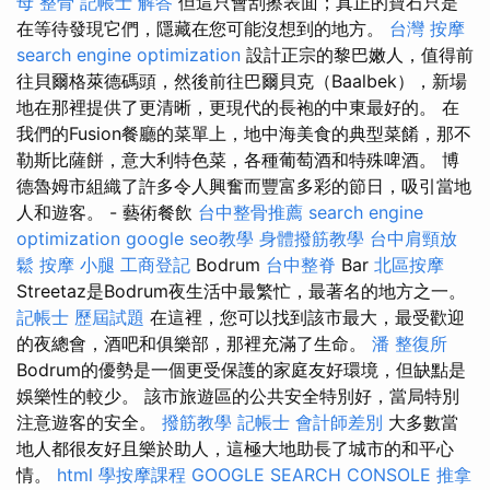
母 整骨
記帳士 解答
但這只會刮擦表面；真正的寶石只是
在等待發現它們，隱藏在您可能沒想到的地方。
台灣 按摩
search engine optimization
設計正宗的黎巴嫩人，值得前
往貝爾格萊德碼頭，然後前往巴爾貝克（Baalbek），新場
地在那裡提供了更清晰，更現代的長袍的中東最好的。 在
我們的Fusion餐廳的菜單上，地中海美食的典型菜餚，那不
勒斯比薩餅，意大利特色菜，各種葡萄酒和特殊啤酒。 博
德魯姆市組織了許多令人興奮而豐富多彩的節日，吸引當地
人和遊客。 - 藝術餐飲
台中整骨推薦
search engine
optimization
google seo教學
身體撥筋教學
台中肩頸放
鬆
按摩 小腿
工商登記
Bodrum
台中整脊
Bar
北區按摩
Streetaz是Bodrum夜生活中最繁忙，最著名的地方之一。
記帳士 歷屆試題
在這裡，您可以找到該市最大，最受歡迎
的夜總會，酒吧和俱樂部，那裡充滿了生命。
潘 整復所
Bodrum的優勢是一個更受保護的家庭友好環境，但缺點是
娛樂性的較少。 該市旅遊區的公共安全特別好，當局特別
注意遊客的安全。
撥筋教學
記帳士 會計師差別
大多數當
地人都很友好且樂於助人，這極大地助長了城市的和平心
情。
html
學按摩課程
GOOGLE SEARCH CONSOLE
推拿