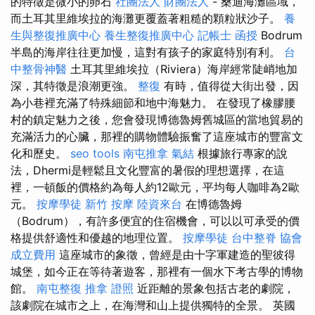
的特徵是微小的卵石
社團法人 財團法人
- 桑迪海灘區域，
而土耳其里維埃拉的海灘更覆蓋著粗糙的顆粒狀沙子。
養
生與整復推廣中心
養生整復推廣中心
記帳士 函授
Bodrum
半島的海岸往往更加慢，這對有孩子的家庭特別有利。
台
中整骨神醫
土耳其里維埃拉（Riviera）海岸經常陡峭地加
深，其特徵是浪潮更強。
整復
有時，值得從大街出發，因
為小巷裡充滿了特殊細節和地中海魅力。 在發現了橡膠腰
村的鎮定魅力之後，您會發現博德魯姆舊城區的當地貿易的
充滿活力的心臟，那裡的購物體驗振奮了這座城市的豐富文
化和歷史。
seo tools
南屯推拿
氣結
根據旅行專家的說
法，Dhermi是輕鬆且文化豐富的暑假的理想選擇，在這
裡，一頓飯的價格約為每人約12歐元，平均每人咖啡為2歐
元。
按摩學徒
新竹 按摩
陸資來台
在博德魯姆
（Bodrum），有許多便宜的住宿機會，可以以可承受的價
格提供舒適性和優越的地理位置。
按摩學徒
台中整脊
協會
成立費用
這座城市的象徵，曾經是由十字軍建造的聖彼得
城堡，如今正在等待著遊客，那裡有一個水下考古學的博物
館。
南屯整復
推拿 證照
近距離的景象包括古老的劇院，
該劇院在城市之上，在海灣和山上提供獨特的全景。 英國