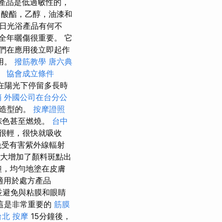
產品是低過敏性的，
酸酯，乙醇，油漆和
/日光浴產品有何不
全年曬傷很重要。 它
們在應用後立即起作
用。
撥筋教學
唐六典
。
協會成立條件
在陽光下停留多長時
銷
外國公司在台分公
是造型的。
按摩證照
棕色甚至燃燒。
台中
很輕，很快就吸收
免受有害紫外線輻射
大大增加了顏料斑點出
鐘，均勻地塗在皮膚
適用於處方產品
並避免與粘膜和眼睛
這是非常重要的
筋膜
台北 按摩
15分鐘後，