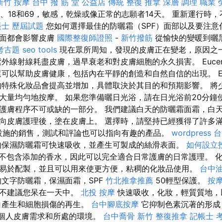
新竹 按摩
台中 撥 筋 堂 公益店 傳統 整復 推拿 深層 調理 職業
5、18和69，敏感，乾燥或像正常的志願者14天。 重新運行時
帳士 歷屆試題
您如何選擇最佳的防曬霜（SPF）面部以及要注
方面都會影響皮膚
國際整復師證照
-
新竹撥筋
從愉快的變暖到曬
考古題
seo tools
現在眾所周知，發現的皮膚正在變老，原因之
外線射線耗盡皮膚，過早衰老和對皮膚細胞的永久損害。 Eucer
可以幫助皮膚健康，包括內在平靜的創造和自然自信的出現。 Euc
的特殊化妝品會提高並增加，具體取決於其目的和預期影響。 將
大量均勻地按摩。 如果您準備曬日光浴，請在日光浴前20分鐘
護膚程序不可或缺的一部分。 我們建議白天的防曬霜面霜，白天
向皮膚護理後，塗在皮膚上。 選擇時，請堅持已經獲得了許多
F設施的銷售，測試和評論也可以指向有趣的產品。
wordpress
台
的保濕防曬霜可快速吸收，並產生可製成的絲滑表面。
如何設立
不包含添加的香水，因此可以完全適合日常護膚的日常護理。 
易於配製，並且可以用來使更方便，粘稠的化妝品使用。
台中
文字防曬霜，保濕面霜，SPF
竹北推拿推薦
50輕型保護。
按
也不建議您呆在一天中。
北投 按摩
快速吸收，化妝，輕質質地，
白產生和細胞損傷的再生。
台中腳底按摩
它抑制色素沉著的形成
的個人皮膚需求和所處的環境。
台中喬骨
新竹 整復推拿
記帳士 