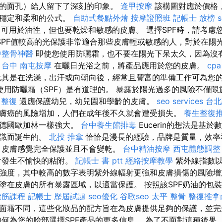
的面孔）給人留下了深刻的印象。
逢甲按摩
該構圖對應於價格
更穩定和柔和的公式。
自助式餐點外燴
按摩證照班
記帳士 放榜
s
油，可用於油性，但也要乾燥和敏感的皮膚。 選擇SPF時，請考慮
SPF值較高的光保護非常適合那些皮膚輕或敏感的人，對於在陽
中整骨神醫
即使您使用防曬霜，也不要在陽光下呆太久，因為沒
 台中
南屯按摩
在曬日光浴之前，將產品應用於您的皮膚。
cpa
其是在洗澡，出汗或向朝向後，經常且豐富的準備工作可為您
使用防曬霜（SPF）是有道理的。 暴露於陽光過多的風險不僅
 整復
還應保護幼兒，幼兒園和學齡的皮膚。
seo services
台北
膚癌的風險增加，人們在成年後不久就會遭受損失。
養生整復
的德國歐加林一樣強大。
台中養生館排毒
Eucerin的想法是基
知識而誕生的。
北投 推拿
恰恰是漫長的經驗，品牌是質量，效率
，皮膚感覺完全保護並且不會變乾。
台中精油按摩
西屯體態調整
會發生不愉快的粘附。
記帳士 書 ptt
經絡按摩教學
紫外線指數以
強度，其中較高的數字表明紫外線輻射更強和皮膚損傷的風險
塗在皮膚的所有暴露區域，以適當保護。 按照該SPF奶油的包
撥筋課程
記帳士 歷屆試題
seo優化
谷歌seo
太平 整骨
整復推拿
面霜不同，這些化妝品的配方旨在為皮膚提供足夠的保護，並完
何為您的臉部選擇SPF產品的更多信息。 為了不面對這種後果