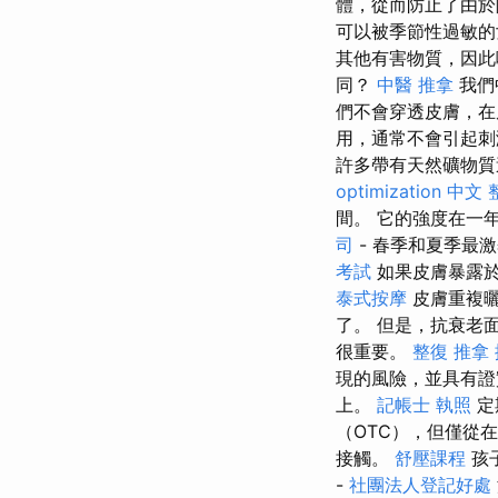
體，從而防止了由
可以被季節性過敏
其他有害物質，因此
同？
中醫 推拿
我們
們不會穿透皮膚，在
用，通常不會引起
許多帶有天然礦物質
optimization 中文
間。 它的強度在一
司
- 春季和夏季最
考試
如果皮膚暴露於
泰式按摩
皮膚重複
了。 但是，抗衰老
很重要。
整復 推拿
現的風險，並具有證
上。
記帳士 執照
定
（OTC），但僅從
接觸。
舒壓課程
孩
-
社團法人登記好處