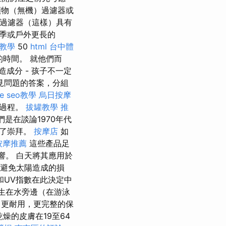
礦物（無機）過濾器或
合過濾器（這樣）具有
夏季或戶外更長的
教學
50
html
台中體
時間。 就他們而
成分 - 孩子不一定
見問題的答案，分組
le seo教學
烏日按摩
策過程。
拔罐教學
推
是在談論1970年代
到了崇拜。
按摩店
如
按摩推薦
這些產品足
響。 白天將其應用於
以避免太陽造成的損
和UV指數在此決定中
生在水旁邊（在游泳
更耐用，更完整的保
燥的皮膚在19至64