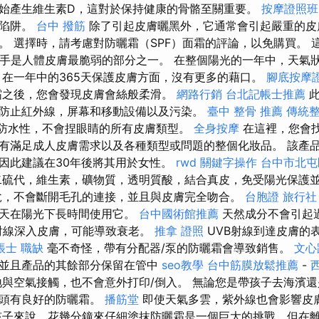
始產生維生素D，這對於保持健康的骨骼至關重要。
按摩證照班
的陷阱。
台中 撥筋
除了引起皮膚曬黑外，它通常會引起嚴重的皮
。 選擇時，請考慮對防曬霜（SPF）面霜的評論，以免購買。 
部和手是人體皮膚最脆弱的部分之一。 在整個陽光的一年中，天氣
 在一年中的365天保護皮膚方面，沒有更多的藉口。
腳底按摩
霜之後，您會發現皮膚會絲般柔滑。
網路行銷
台北記帳士推薦
此
防止紅外線，屏幕和移動設備以及污染。
臺中 整骨 推薦
傳統
防水性，不會捏眼睛的所有皮膚類型。
全身按摩
在這裡，您會
有滿足成人皮膚需求以及各種類型或問題的整個化妝品。 該產
因此建議在30年後將其用於女性。
rwd
關鍵字操作
台中市北屯
硫代，維生素，礦物質，透明質酸，結合真皮，免受陽光保護
悅，不會斷開毛孔的連接，並且與皮膚完全吻合。
台胞證 旅行社
白天在陽光下長時間使用它。
台中國術館推薦
天然成分不會引起
A射線深入皮膚，可能導致衰老。
推拿 證照
UVB射線到達皮膚的
帳士 職缺
毫不奇怪，帶有分配器/泵的防曬霜會導致銷售。
文心
並且產品的其餘部分保留在管中
seo教學
台中筋膜放鬆推薦
-
與空氣接觸，也不會意外打印/倒入。 無論您是帶孩子去海濱
手頭有良好的防曬霜。
播筋堂
即使天氣多雲，紫外線也會影響皮
子來說，花幾分鐘來仔細塗抹防曬霜是一個巨大的挑戰，但在