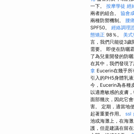
一下。
按摩學徒
經
兩者的組合。
協會
兩種防禦機制。
腰
SPF50。
經絡調理
態矯正
98％。
美式
言，我們只能從3歲
需要。 即使在防曬
了為兒童開發的防曬
在其中，我們發現了
拿
Eucerin在
引入的PH5身體乳
今，Eucerin為
以適應敏感的皮膚，
面部幾次，因此它會
害。 定期，適當地
起著重要作用。
ssl
池或海灘上，在海
護，但是建議在留