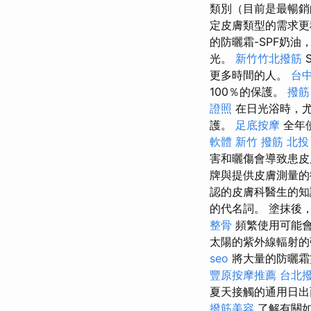
類別（目前是最暢銷
定皮膚類型的需求
的防曬霜-SPF奶
光。
新竹竹北撥筋
更多時間的人。
台
100％的保護。
撥筋
證照
在日光浴時，尤
護。
足底按摩
全年
軟體
新竹 撥筋
北投
害和曬傷會導致患皮
牌與提供皮膚測量
認的皮膚科醫生的
的代名詞。 塗抹後
整骨
頻繁使用可能
太陽的紫外線輻射的
seo
將大量的防曬霜
豐原按摩推薦
台北
夏天接觸的通用日出
撥筋美容
了解有關如