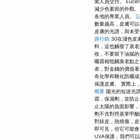
業人員交付。 Eu
減少色素斑的外觀
各地的專業人員。
數量越高，皮膚可以
皮膚的光譜，與未受
路行銷
30在淺色皮
料，這也觸發了衰
收，不要留下油膩
曬霜相抵觸衰老點之
表，對金錢的價值著
有化學和雜化防曬成
保護皮膚。 實際上
概要
陽光的短波光
霜，保濕劑，並防
止太陽的負面影響，
劑不含對羥基苯甲酸
對錶皮，熱燒傷，皮
即可見，但它可能會
UVA保護，我們可