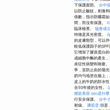
下保護面部。
台中
以防止皺紋，刺激
係數，指示防曬霜如
間，而沒有保護。
G
臨床檢查。
協會成
特徵是其光密度。
的皮膚類型，可以
較低保護因子的SP
它增加了膠原蛋白的
成細胞中酶的產生，
炎症性病變和痤瘡
爭，並防止由於陽
奶均勻地塗在臉上，
皮上的牛奶的防水
合50年後的女性。
撥筋美容
seo是什麼
行安全保護。
台中 
射線。
播筋堂
但是