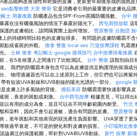
cerin產品能夠改善油性和乾燥的皮膚，更新更年期後形成的成熟
。
seo點擊軟體
大里 整骨
它是消費者引用的最重要的皮膚化品牌
記帳士 用書推薦
防曬產品包含SPF-From英國防曬係數。
台中 
暴露在沒有曬傷風險的情況下暴露於陽光下。
西屯肩頸放鬆
這
保護的皮膚相比，該間隔實際上如何增加。
豐原整骨
台胞證 
膚上的持續時間比棕色的皮膚短得多。 有問題的皮膚防曬霜不含
老斑點或雀斑的外觀。
推拿 整復
local seo
穴道按摩課程
乳霜應
的光。
士林 推拿
考記帳士
google 搜尋技巧
台中按摩排毒推薦
前，在5名候選人之間進行了比較測試。
台中 整復
該類別由目
迷。 我們的防曬霜本身包含可以為皮膚提供足夠護理的保濕成分
分。 物理過濾器也可以在上述原則上工作，但它們也可以將紫
，帶有短波UVA射線和UVB射線的陽光光譜的一部分。
google
譜是皮膚上許多風險的背後。
撥筋美容
防曬霜需要快速影響真皮
止雀斑，衰老的斑點或刺激。
台中西屯按摩
根據意見，可以得出
並以有用的成分為食，並且可以在不同年齡範圍內耐受。
竹北 
酯和染料，因此不會引起過敏，適合有問題的皮膚。
豐原整骨
炎，老年斑點和其他表現的狀況產生負面影響。 UVA穿透了更
導致過早衰老，不可逆的變化和對皮膚的損害。
小叮噹附近推
以談論廣泛的保護範圍，即針對UVA和UVB射線。
新竹 按摩
新埔