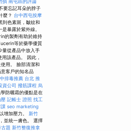
 勞損 南屯區的評論
，不要忘記耳朵的脖子
意什麼？
台中西屯按摩
黑到色素斑，皺紋和
一是暴露於紫外線。
in的製劑有助於維持
erin等於藥學優質
少量從產品中放入手
使用該產品。 因此，
使用。 臉部清潔和
滿意客戶的知名品
中排毒推薦
台北 推
投資公司
撥筋課程
烏
化學防曬霜的優點是在
油壓
記帳士 證照 找工
摩課
seo marketing
以增加壓力。
新竹
，並統一膚色。 選擇
考古題
新竹整復推拿