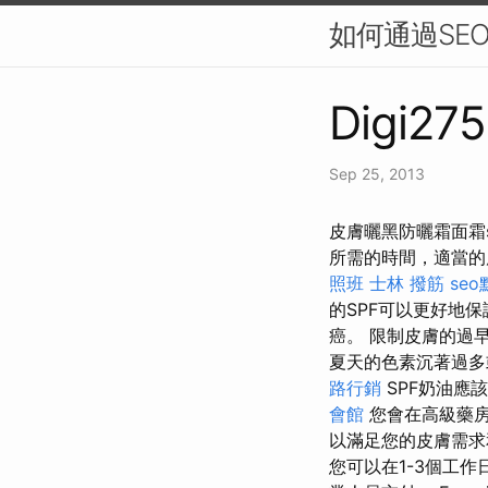
如何通過SE
Digi275
Sep 25, 2013
皮膚曬黑防曬霜面霜sp
所需的時間，適當的
照班
士林 撥筋
se
的SPF可以更好地
癌。 限制皮膚的過
夏天的色素沉著過多
路行銷
SPF奶油應
會館
您會在高級藥房
以滿足您的皮膚需求
您可以在1-3個工