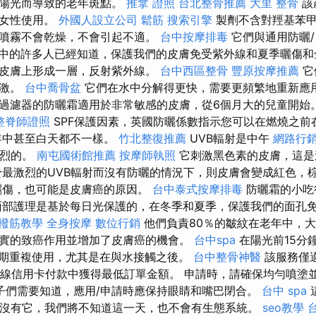
於陽光而導致的老年斑點。
推拿 證照
台北整骨推薦
大里 整骨
該
的女性使用。
外國人設立公司
鬆筋
搜索引擎
製劑不含對羥基苯甲
噴霧不會乾燥，不會引起不適。
台中按摩排毒
它們與通用防曬
中的許多人已經知道，保護我們的皮膚免受紫外線和夏季曬傷和
皮膚上形成一層，反射紫外線。
台中西區整骨
豐原按摩推薦
它
刺激。
台中喬骨盆
它們在水中分解得更快，需要更頻繁地重新應
過濾器的防曬霜適用於非常敏感的皮膚，從6個月大的兒童開始
整脊師證照
SPF保護因素，英國防曬係數指示您可以在燃燒之前
年中甚至白天都不一樣。
竹北整復推薦
UVB輻射是中午
網路行
激烈的。
南屯國術館推薦
按摩師執照
它刺激黑色素的皮膚，這
最激烈的UVB輻射而沒有防曬的情況下，則皮膚會變成紅色，
曬傷，也可能是皮膚癌的原因。
台中泰式按摩排毒
防曬霜的小吃
面部護理是基於每日光保護的，在冬季和夏季，保護我們的面孔
撥筋教學
全身按摩
數位行銷
他們負責80％的皺紋在老年中，
實的致癌作用並增加了皮膚癌的機會。
台中spa
在陽光前15分
期重複使用，尤其是在與水接觸之後。
台中整骨神醫
該服務僅
在線信用卡付款中獲得最低訂單金額。 申請時，請確保均勻噴塗
子們需要知道，應用/申請時應保持眼睛和嘴巴閉合。
台中 spa
沒有它，我們將不知道這一天，也不會有生態系統。
seo教學