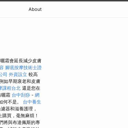
About
PF防曬霜會延長減少皮膚
容
腳底按摩技術士證
o公司
外資設立
較高
，例如早期衰老和皮膚
摩課程台北
還是您在
防曬霜
台中刮痧
-
網
如何不是。
台中養生
過濾器和滋養護理，
上購買，毫無麻煩！
我們將與布達佩斯的專