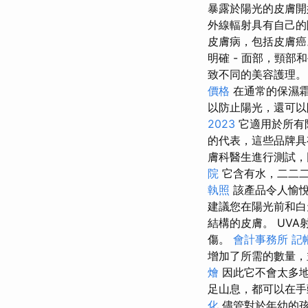
暴露於陽光的皮膚開
外線輻射具有自己
皮膚病，包括皮膚癌
明確 - 面部，頸
致不同的美容護理。
價格
在通常的保濕
以防止陽光，還可以
2023
它適用於所有
的代表，這些品牌具
膚科醫生進行測試，
院
它含有水，二二二
執照
該產品令人愉
建議您在陽光前和
結構的皮膚。 UV
傷。
會計事務所
記
增加了所需的數量，
燴
因此它不會太多地
足山息，都可以在
化
儘管對於年幼的孩