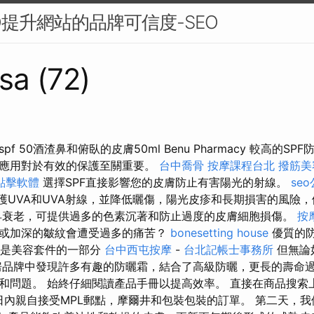
O提升網站的品牌可信度-SEO
sa (72)
f 50酒渣鼻和俯臥的皮膚50ml Benu Pharmacy 較高的S
應用對於有效的保護至關重要。
台中喬骨
按摩課程台北
撥筋美
o點擊軟體
選擇SPF直接影響您的皮膚防止有害陽光的射線。
se
保護UVA和UVA射線，並降低曬傷，陽光皮疹和長期損害的風險
早衰老，可提供過多的色素沉著和防止過度的皮膚細胞損傷。
按
或加深的皺紋會遭受過多的痛苦？
bonesetting house
優質的
該是美容套件的一部分
台中西屯按摩
-
台北記帳士事務所
但無論
品牌中發現許多有趣的防曬霜，結合了高級防曬，更長的壽命
和問題。 始終仔細閱讀產品手冊以提高效率。 直接在商品搜索
作日內親自接受MPL郵點，摩爾井和包裝包裝的訂單。 第二天，