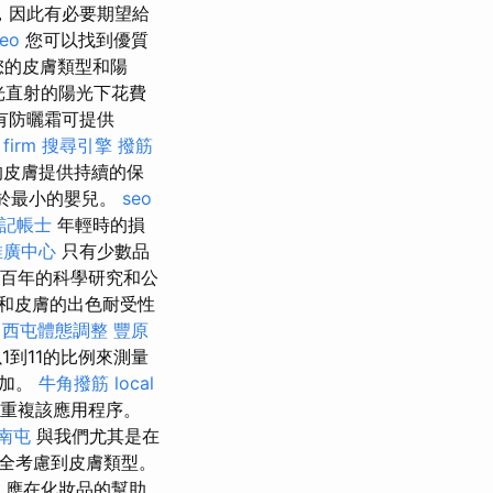
，因此有必要期望給
eo
您可以找到優質
您的皮膚類型和陽
光直射的陽光下花費
有防曬霜可提供
 firm
搜尋引擎
撥筋
的皮膚提供持續的保
限於最小的嬰兒。
seo
記帳士
年輕時的損
推廣中心
只有少數品
於數百年的科學研究和公
和皮膚的出色耐受性
西屯體態調整
豐原
1到11的比例來測量
增加。
牛角撥筋
local
裝重複該應用程序。
南屯
與我們尤其是在
全考慮到皮膚類型。
，應在化妝品的幫助