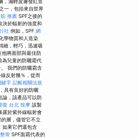
皮膚，減輕皮膚發紅並
之一，包括來自世界
撥筋 推薦
SPF之後的
取決於輻射的強度和
旅行社
例如，SPF
網
化學物質和人造染
精緻，輕巧，迅速吸
在他將面部與最佳防
前為兒童的防曬霜代
。 我們的防曬霜含
外線反射幾％，從而
 關鍵字
記帳相關法規
，具有良好的防曬
結論，該產品可以防
整復
台北 按摩
該製
暴露於紫外線輻射會
深的層，儘管它不立
拿
如果它們還包含
整骨
SPF面霜代表的