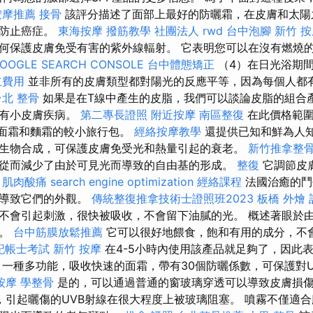
按摩推薦
接骨
該評分描述了面部上最好的防曬霜，在皮膚和太陽
和防止癌症。
東海按摩
撥筋教學
社團法人
rwd
台中泡腳
新竹 
何保護皮膚免受有害的紫外線輻射。 它表明您可以在沒有燃燒
OOGLE SEARCH CONSOLE
台中體態矯正
（4）在日光浴期間對
立費用
並非所有的皮膚類型都對陽光的反應平等，因為每個人都有自
台北 整骨
如果是在T線中產生的皮脂，我們可以談論皮脂的組合
伴有小皮膚疾病。
第二專長證照
附近按摩
南區整復
在此價格範圍
F面霜和麵霜的較小旅行包。
經絡按摩教學
還提供已知和鮮為人
生物合成，可保護皮膚免受光和熱量引起的衰老。
新竹推拿整
從而減少了由於可見光而導致的自由基的形成。
整復
它調節皮
。
肌肉酸痛
search engine optimization
經絡課程
法國治癒的鬥
光導致它們的外觀。
傳統整復推拿技術士證照班2023
板橋 外燴
不會引起刺激，很快被吸收，不會留下油膩的光。 概述著眼於
性。
台中筋膜放鬆推薦
它可以很好地餵食，飽和有用的成分，不
記帳士考試
新竹 按摩
在4-5小時內使用該產品就足夠了，因此
一種多功能，吸收快速的面霜，帶有30個防曬係數，可保護對UV
按摩
學整骨
是的，可以通過普通的窗玻璃穿透可以導致皮膚損傷
，引起曬傷的UVB射線在很大程度上被玻璃阻塞。 噴霧不僅適