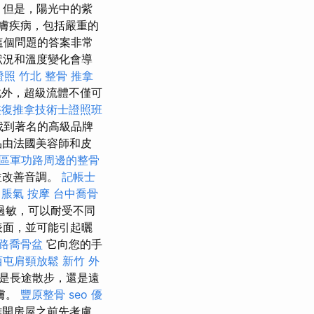
但是，陽光中的紫
膚疾病，包括嚴重的
這個問題的答案非常
狀況和溫度變化會導
證照
竹北 整骨
推拿
外，超級流體不僅可
整復推拿技術士證照班
找到著名的高級品牌
品由法國美容師和皮
區軍功路周邊的整骨
並改善音調。
記帳士
脹氣 按摩
台中喬骨
過敏，可以耐受不同
表面，並可能引起曬
路喬骨盆
它向您的手
西屯肩頸放鬆
新竹 外
還是長途散步，還是遠
膚。
豐原整骨
seo 優
離開房屋之前先考慮