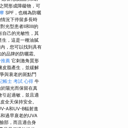
之間形成障礙物，可
按摩
SPF，也稱為防曬
的情況下停留多長時
光型患者II和III的
己的光敏性​​，其
產生，這是一種油膩
內，您可以找到具有
知的品牌的防曬霜。
骨推薦
它刺激角質形
膚皮脂產生，並緩解
爭與衰老的斑點鬥
記帳士 考試 心得
牛
由於陽光而保留在真
會引起過敏，並且適
表皮全天保持安全。
-A和UV-B輻射進
和過早衰老的UVA
合臉部，而且適合身