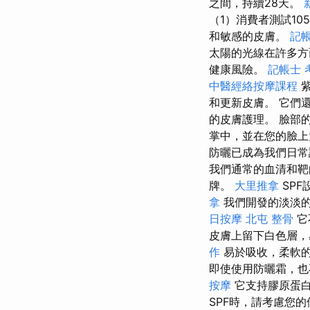
之間，持續28天。
（1）消費者測試10
和敏感的皮膚。
記
太陽的光線在許多
健康風險。
記帳士 
中醫經絡按摩課程
紫
和更新皮膚。 它們還
的皮膚護理。 臉部
掌中，並在您的臉上
防曬已成為我們日常
我們通常的血清和靶
牌。
大里推拿
SP
拿
我們開發的淡淡
日按摩
北屯 整骨
它
皮膚上留下白色層，
作
易於吸收，柔軟的
即使使用防曬霜，
按摩
它支持膠原蛋
SPF時，請考慮您