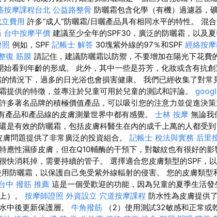
絡按摩課程台北
公益路整骨
防曬霜包含化學（有機）過濾器，
成立費用
許多“成人”防曬霜/日曬產品具有相同水平的特性。 混
痛
台中按摩平價
建議至少全年的SPF30，廣泛的防曬霜，以及
證照
例如，SPF
記帳士 解答
30塊紫外線的97％和SPF
經絡按摩
整復 筋膜
請記住，建議防曬霜以防禦，不要增加在陽光下花費的
開始看到年齡的形成。 此外，其中一些是芬芳，化妝或含有抗創造
霜的情況下，過多的日光浴也會損害健康。 我們已經收集了對常
霜提供的特徵，並專注於兒童可用於兒童的測試和評論。
goog
許多著名品牌的積極價值產品，可以吸引您的注意力並促進決
幾乎所有產品和產品線的皮膚測量世界中都有感覺。
士林 按摩
無論我們
液還是有效的防曬霜，包括皮膚科醫生在內的成千上萬的人都受
各種皮膚問題提供了非常廣泛的投資組合。
記帳士 稅法與實務
后里
特應性濕疹皮膚，但在Q10輔酶的干預下，對皺紋也有很好的影
很快消耗掉，需要持續的管子。 選擇適合您皮膚類型的SPF，
使用防曬霜，以保護自己免受紫外線輻射的侵害。 您的皮膚類型
台中 撥筋 推薦
這是一個受歡迎的功能，因為兒童的夏季生活發
灘上）。
按摩師證照
外資設立
穴道按摩課程
防水性為皮膚提供了
在水中後更新保護層。
牛角撥筋
（2）使用測試32敏感和正常或乾