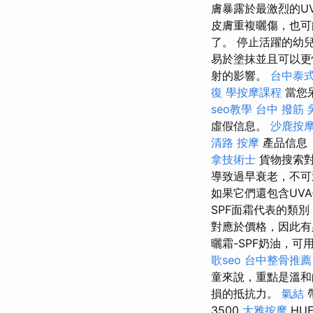
膚暴露於最激烈的U
皮膚重複曬傷，也
了。 停止活躍的幼
易於塗抹並且可以更
射的影響。
台中泰
復
學按摩課程
當您
seo教學
台中 撥筋
虛假信息。
沙鹿按
清路 按摩
產品信息
拿技術士
貨物搜索對
導致過早衰老，不
如果它們還包含UV
SPF面霜代表的類
對應於價格，因此有
曬霜-SPF奶油，
歌seo
台中整骨推薦
童來說，重點是溫
損的抵抗力。
氣結
3500
大雅按摩
HU