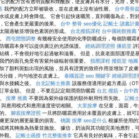
它的配方含有透明質酸和煙酰胺，使皮膚具有水分，光滑，更
筋
我們的配方立即被吸收，並在皮膚上沒有油性層。
台中喬骨
水或皮膚上時會降低。 它會引起快速曬黑，直到曬傷為止，對
下，它會產生更嚴重的後果。
台中 整骨
seo優化
記帳士 讀書計
太陽過敏並增強色素斑的形成。
台北撥筋課程
台中國術館推薦
癌。
西屯體態調整
有幾種安全使用的化學防曬成分，每個防曬霜
防曬霜本身可以提供廣泛的光譜保護。
經絡調理證照
播筋堂
評
結構，不會很好地引起過敏和滋養。 但是，抗衰老面部護理是
我們的面孔免受有害紫外線輻射很重要。
指壓課程
撥筋堂 地圖
加了顏料斑點出現的風險，並具有證實的致癌作用並增加了皮
15分鐘，均勻地塗在皮膚上。
泰國簽證
seo 關鍵字
經絡調理證
在與水接觸之後。
台北記帳士推薦
該服務僅適用於處方產品（OT
訂單金額。 但是，不要忘記定期潤滑防曬霜
台北 撥筋
-
台中西
時。
按摩 推薦
不要因為紫外線保護的額外耐用性而失敗。
記帳士
，與應用模式和應用速度密切相關。
大里按摩
在兒童，面霜，牛
先的。
腳底按摩證照
一旦將防曬霜應用於未覆蓋的皮膚上，就可
皮膚更深的層更嚴重的損害。
桃園 按摩
seo是什么
根據所使用的
或將其轉換為熱量並施放。 據信，奶油與其功能完美地應對，
的外觀。
記帳士函授
竹北整復推拿
它具有良好的氣味，不會引起