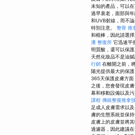
未知的產品，可以在
過早衰老，面部與
和UVB射線，而不論
特別注意。
整骨 推
和棍棒，因此請選擇
潘 整復所
它迅速平
明質酸，還可以保護
天然化妝品不是油膩
行銷
在離開之前，
陽光提供最大的保護
365天保護皮膚方
之後，您會發現皮
幕和移動設備以及
課程
傳統整復推拿技
足成人皮膚需求以及
膚的生態系統並保
皮膚上的皮膚並將
過濾器，因此建議在