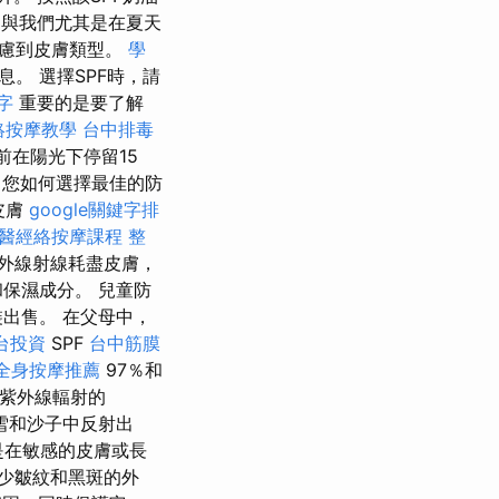
與我們尤其是在夏天
考慮到皮膚類型。
學
。 選擇SPF時，請
鍵字
重要的是要了解
絡按摩教學
台中排毒
前在陽光下停留15
您如何選擇最佳的防
皮膚
google關鍵字排
醫經絡按摩課程
整
外線射線耗盡皮膚，
保濕成分。 兒童防
出售。 在父母中，
台投資
SPF
台中筋膜
全身按摩推薦
97％和
紫外線輻射的
雪和沙子中反射出
是在敏感的皮膚或長
少皺紋和黑斑的外