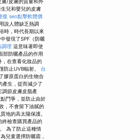
皮膚/皮膚的質量和外
新生兒和嬰兒的皮膚
整復
seo點擊軟體價
用說人體缺乏熱調
浴時，時代長期以來
中發現了SPF（防曬
絡調理
這意味著即使
面部防曬產品的作用
外，在查看化妝品的
僅防止UVB輻射。
台
加了膠原蛋白的生物合
的產生，從而減少了
它調節皮膚皮脂產
點鬥爭，並防止由於
收，不會留下油膩的
質地的高太陽保護。
始終檢查購買產品的
。 為了防止這種情
何為兒童選擇防曬霜，