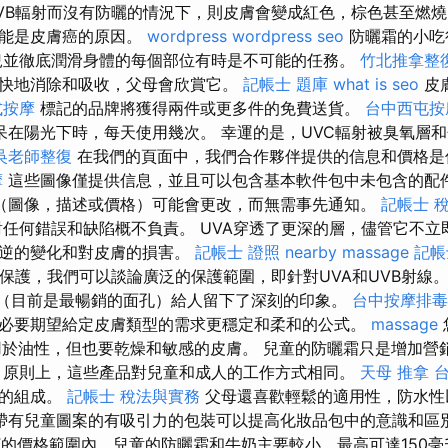
VB輻射而沒有防曬的情況下，則皮膚會變成紅色，棕色甚至燃
可能是皮膚癌的原因。
wordpress
wordpress seo
防曬霜的小吃
兒並徹底潤滑身體的每個部位有時是不可能的任務。
竹北推拿整
快地消除和吸收，父母會欣賞它。
記帳士 題庫
what is seo
皮膚
式按摩
標記的品牌將獲得兩件或更多件的免費送貨。
台中西屯按
呆在陽光下時，每天使用幾次。 幸運的是，UVC輻射被臭氧層
吳老師整復
在我們的頁面中，我們合作夥伴提供的信息和價格是
摩
這些圖像僅提供信息，並且可以包含基本軟件包中未包含的配
（圖像，描述或價格）可能會更改，而無需事先通知。
記帳士 
任何錯誤和缺陷概不負責。 UVA穿透了更深的層，儘管它不立
可逆的變化和對皮膚的損害。
記帳士 證照
nearby massage
記帳
A保護，我們可以談論廣泛的保護範圍，即針對UVA和UVB射線
別（目前是最暢銷的面孔）給人留下了深刻的印象。
台中按摩排毒
必要期望給定皮膚類型的需求更穩定和柔和的公式。
massage
可用於油性，但也要乾燥和敏感的皮膚。 兒童的防曬霜只是增加
原則上，這些產品對兒童和成人的工作方式相同。
天母 推拿
和的組成。
記帳士 稅法與實務
父母還喜歡輕鬆的適用性，防水性
帶有兒童圖案的有吸引力的包裝可以提高化妝品包中的意識和區
F的價格範圍內，兒童的防曬霜和牛奶主要較小，最高可達150毫升