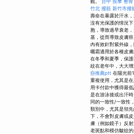
觀。
台中 按摩 整骨
竹北 撥筋
新竹市撥
壽命在暴露於汗水，
沒有光保護的情況
胞，導致過早衰老，
基，從而導致皮膚
內有效針對紫外線，
曬霜適用於各種皮膚
在冬季和夏季，保護
紋在老年中，大大增
痧推薦ptt
在陽光前
重複使用，尤其是
用卡付款中獲得最低
是在游泳後或出汗
同的一致性/一致性
類別中，尤其是領
下，不會對皮膚或
膚（例如鏡子）反射
老斑點和模仿皺紋