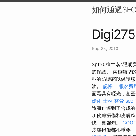
如何通過SE
Digi275
Sep 25, 2013
Spf50維生素c透明
的保護。 兩種類型
型的防曬霜以保護您
油。
記帳士 報名費
面霜具有啞光，甚至
優化
士林 整骨
seo
造商也達到了合成的
加皮膚損傷和皮膚
快，更強烈。
GOOG
皮膚損傷都很重要