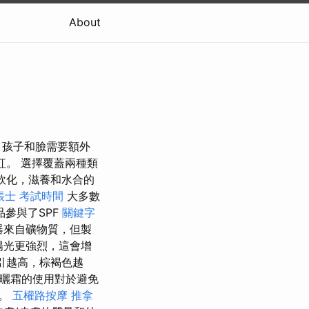
About
住，孩子和臉需要額外
紅。 選擇覆蓋兩種類
軟化，滋養和水合的
帳士 考試時間
大多數
參與了SPF
關鍵字
器來自礦物質，但製
陽光更強烈，這會增
引越高，棕褐色越
曬霜的使用對於避免
害。
五權路按摩
推拿