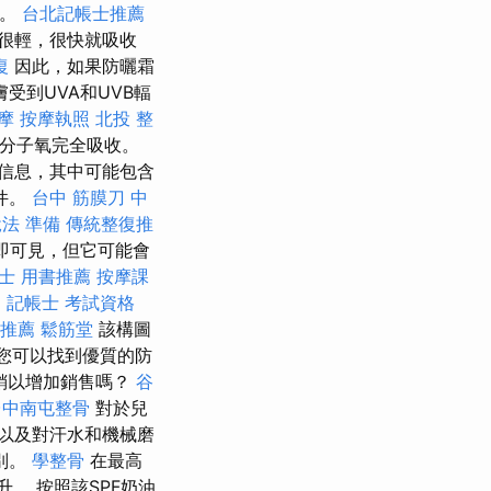
燒。
台北記帳士推薦
很輕，很快就吸收
復
因此，如果防曬霜
受到UVA和UVB輻
摩
按摩執照
北投 整
和分子氧完全吸收。
信息，其中可能包含
件。
台中 筋膜刀
中
稅法 準備
傳統整復推
即可見，但它可能會
士 用書推薦
按摩課
。
記帳士 考試資格
推薦
鬆筋堂
該構圖
您可以找到優質的防
營銷以增加銷售嗎？
谷
台中南屯整骨
對於兒
以及對汗水和機械磨
別。
學整骨
在最高
。 按照該SPF奶油