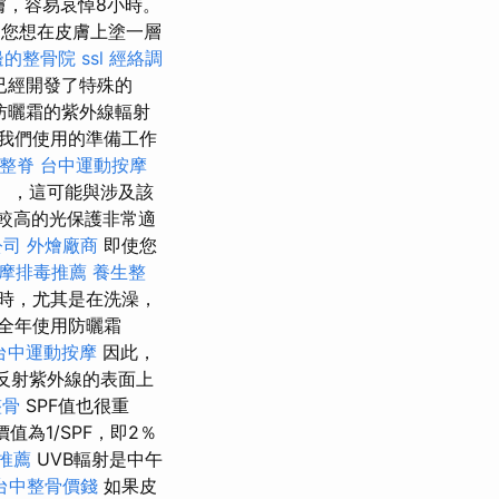
膚，容易哀悼8小時。
為您想在皮膚上塗一層
邊的整骨院
ssl
經絡調
已經開發了特殊的
用防曬霜的紫外線輻射
我們使用的準備工作
整脊
台中運動按摩
5天），這可能與涉及該
值較高的光保護非常適
公司
外燴廠商
即使您
摩排毒推薦
養生整
時，尤其是在洗澡，
全年使用防曬霜
台中運動按摩
因此，
反射紫外線的表面上
整骨
SPF值也很重
價值為1/SPF，即2％
推薦
UVB輻射是中午
台中整骨價錢
如果皮