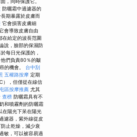
牢固，同時保護它。
盆
防曬霜中過濾器的
於長期暴露於皮膚而
畫
它會損害皮膚細
它會導致皮膚自由
都在給定的波長范圍
論說，臉部的保濕防
基於每日光保護的，
他們負責80％的皺
膚癌的機會。
台中刮
照
五權路按摩
定期
C），但僅從在線信
屯區按摩推薦
尤其
 查榜
防曬霜具有不
奶和噴霧劑的防曬霜
以在陽光下呆在陽光
過濾器，紫外線從皮
可防止乾燥，減少衰
過敏，可以被容易過