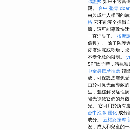
師證照
如果不適當保
觀。
台中 整骨 dcar
由與成年人相同的層
格
它不能完全捍衛
節，這可能導致快
一直消失了。
按摩
係數）。 除了防護
皮膚油膩或乾燥，您
不受化妝的限制。
y
SPF因子時，請觀
中全身按摩推薦
韓國
成，可保護皮膚免
由於可見光而導致
生，並緩解炎症性
陽光導致它們的外
光。 它可用於所有
台中泡腳
優化
成分清
成分。
五權路按摩
況，成人和兒童的一