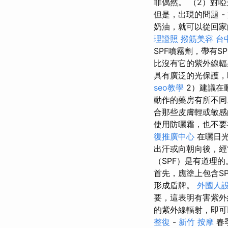
非偶然。 （2）對
但是，出現的問題 
奶油，就可以從回家
理證照
撥筋美容
台中
SPF噴霧劑，帶有S
比沒有它的紫外線輻
具有廣泛的光保護，
seo教學
2）建議在動
動作的藥房有所不同
合那些皮膚輕或敏感
使用防曬霜，也不要
復推廣中心
在曬日
出汗或向朝向後，經
（SPF）是有道理
首先，應塗上包含S
形成盾牌。
外國人
要，這表明有害紫
的紫外線輻射，即可
整復
-
新竹 按摩
春