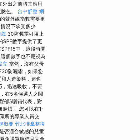
在外出之前將其應用
次臉色。
台中舒壓
網
強的紫外線指數需要更
的情況下承受多少
推薦
30防曬霜可阻止
SPF數字提供了更
PF15中，這段時間
這個數字也不應視為
設立
當然，沒有父母
F30防曬霜，如果您
質和人造染料，這也
巧，迅速吸收，不要
，在5名候選人之間
童的防曬霜代表，對
麻煩！ 您可以在1-
達佩斯的專業人員交
規概要
竹北推拿整復
是否適合敏感的兒童
避免購買廉價且完全