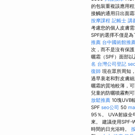
的包裝重複該應用
接觸的通用日出面霜
按摩課程
記帳士 講義
考慮您的個人皮膚
SPF的選擇不僅是
推薦
台中國術館推
次，而不是沒有保護
曬霜（SPF）面部
名
台灣公司登記
se
復師
現在眾所周知
過早衰老和對皮膚細
曬霜的質地較薄，可
兒童的防曬噴霧劑可
放鬆推薦
10塊UVB
SPF
seo公司
50
ma
95％。 UVA射
來。 建議使用SPF-W
時間的日光浴時。