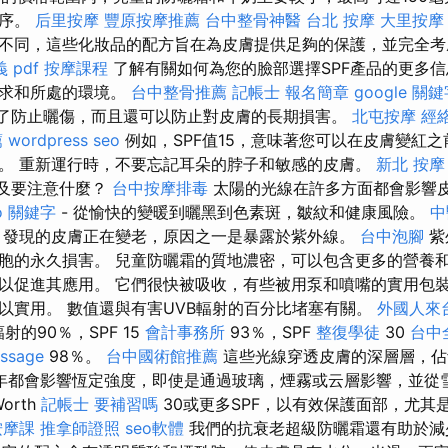
程序。
后里按摩
豐原按摩推薦
台中整骨神醫
台北 按摩
大里按摩
不同，這些化妝品的配方旨在為皮膚提供足夠的保護，並完全
 pdf
按摩課程
了解有關如何為您的臉部選擇SPF產品的更多信息
需求和所處的環境。
台中整骨推薦
記帳士 報名簡章
google 關
為了防止曬傷，而且還可以防止對皮膚的長期損害。
北屯按摩
經
薦
wordpress seo
例如，SPF值15，意味著您可以在皮膚變紅之
。 重新運行時，不要忘記耳朵的脖子和敏感的皮膚。
新北 按摩
以及要注意什麼？
台中按摩排毒
太陽的光線在許多方面都會影響
o 關鍵字
- 從愉快的變暖到曬黑到色素斑，皺紋和健康風險。
中
，發現的皮膚正在變老，原因之一是暴露於紫外線。
台中泡腳
紫
胞的永久損害。 兒童防曬霜的質地濃密，可以包含更多的營養和
以促進其應用。 它們很快被吸收，有些被用泵和噴嘴的實用包裝
以實用。 數值還與有害UVB輻射的百分比堵塞有關。
外國人來
輻射的90％，SPF 15
會計事務所
93％，SPF
整復學徒
30
台中
ssage
98％。
台中國術館推薦
這些光線穿透皮膚的深層層，佔
線全年都會影響恆定強度，即使是通過玻璃，煙霧或云層影響，並從
orth
記帳士 要補習嗎
30或更多SPF，以有效保護面部，尤其
按摩課
推拿師證照
seo軟體
我們的抗衰老超級防曬霜還有助於減