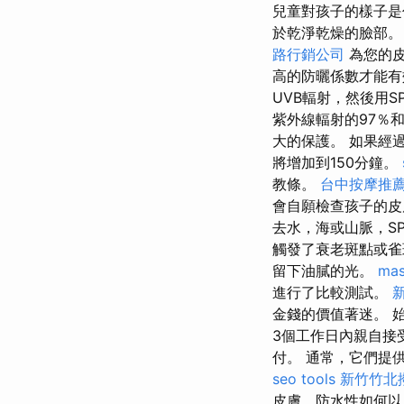
兒童對孩子的樣子是
於乾淨乾燥的臉部
路行銷公司
為您的皮
高的防曬係數才能
UVB輻射，然後用
紫外線輻射的97％和
大的保護。 如果經
將增加到150分鐘。
教條。
台中按摩推薦p
會自願檢查孩子的
去水，海或山脈，S
觸發了衰老斑點或
留下油膩的光。
mas
進行了比較測試。
金錢的價值著迷。 
3個工作日內親自接
付。 通常，它們提供
seo tools
新竹竹北
皮膚，防水性如何以