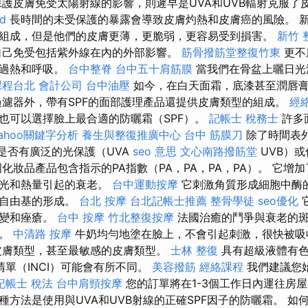
護皮膚免受太陽射線的影響，則遲早是UVA和UVB輻射克服了
d
長時間的未受保護的暴露會導致皮膚灼熱和皮膚癌的風險。 
組成，但是他們的皮膚更薄，更脆弱，更容易受到損害。
新竹 
自己免受包括紫外線在內的外部影響。
筋骨撥筋堂整復竹東
更不
速過熱和呼吸。
台中整脊
台中五十肩筋膜
當我們在骨盆上曬日光
課程台北
會計公司
台中油壓
如今，在白天面霜，底漆甚至潤唇膏
過濾器外，帶有SPF的面部護理產品還提供皮膚類型的組成。
經
也可以選擇臉上最合適的防曬霜（SPF）。
記帳士 稅務士
許多
ahoo關鍵字分析
養生與整復推廣中心
台中 筋膜刀
除了時間表
察是否有廣泛的光保護（UVA
seo 意思
文心南路撥筋堂
UVB）或
化妝品產品包含指示的PA指數（PA，PA，PA，PA）。 它增
受光和熱量引起的衰老。
台中運動按摩
它刺激角質形成細胞中酶
的自由基的形成。
台北 按摩
台北記帳士推薦
整骨學徒
seo優化
病變和痤瘡。
台中 按摩
竹北整復按摩
法國治癒的鬥爭與衰老的斑
觀。
中清路 按摩
牛奶均勻地塗在臉上，不會引起刺激，很快被吸
皮膚類型，甚至最敏感的皮膚類型。
士林 整復
具有超級液體有色
單（INCI）可能會有所不同。
美容撥筋
經絡課程
我們建議您
記帳士 稅法
台中肩頸按摩
您的訂單將在1-3個工作日內運往房屋
種方法是使用與UVA和UVB射線的正確SPF因子的防曬霜。 如