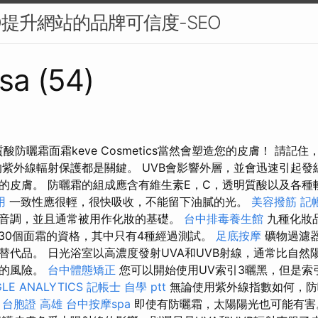
O提升網站的品牌可信度-SEO
sa (54)
質酸防曬霜面霜keve Cosmetics當然會塑造您的皮膚！ 請記
的紫外線輻射保護都是關鍵。 UVB會影響外層，並會迅速引起發
的皮膚。 防曬霜的組成應含有維生素E，C，透明質酸以及各種
用
一致性應很輕，很快吸收，不能留下油膩的光。
美容撥筋
記
音調，並且通常被用作化妝的基礎。
台中排毒養生館
九種化妝品
30個面霜的資格，其中只有4種經過測試。
足底按摩
礦物過濾
替代品。 日光浴室以高濃度發射UVA和UVB射線，通常比自然
癌的風險。
台中體態矯正
您可以開始使用UV索引3曬黑，但是索
LE ANALYTICS
記帳士 自學 ptt
無論使用紫外線指數如何，防
。
台胞證 高雄
台中按摩spa
即使有防曬霜，太陽陽光也可能有