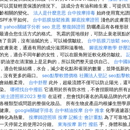
可以質疑輕度保護的情況下。 該成分含有油和維生素，可提供
年齡相關的變化。
法人是什麼意思
台中按摩排毒
始終使用寬光譜
SPF水平如何。
台中筋膜放鬆推薦
腳底按摩證照
淺色的皮膚需
拿
yahoo關鍵字分析
seo 意思
整復師證照
防曬產品有各種形狀
最適合您生活方式的格式。 乳霜的質地很好，可防止衰老斑點
衡了音調，沒有油膩的光，可以補償皺紋。
台中筋膜刀放鬆
se
皮膚衰老，通過有用的成分滋潤和滋養牠。
腳底按摩教學
舒壓
的光，適合不同年齡的女性，可以在眼角附近軟化模仿皺紋。
記
將奶油塗在清潔臉上是足夠的，所以我們整天提供自己。
台中國
，適合乾燥結構，水合，減少老化點和雀斑的數量，並降低新的
面，沒有更多的藉口。
seo點擊軟體價格
社團法人登記
seo點擊
膚會絲般柔滑。
台中舒壓
此外，超級流體不僅可以防止陽光，還
污染。
哪裡找台中撥筋
它適用於所有防水性，不會捏眼睛的所有
術士證照班2023
整骨
在這裡，您會找到著名的高級品牌的代
各種類型或問題的整個化妝品。 所有生物皮產品均根據生態學
持健康。
google關鍵字排名
台中精油按摩
台中 推拿
化學過濾器
其轉化為熱量。
按摩師證照班
按摩
記帳士 會計重點
為了可靠地
一天停留之前使用20分鐘。
東海按摩
新竹 撥筋
手，身體和臉