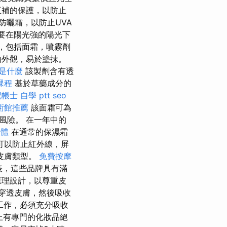
互補的保護，以防止
防曬霜，以防止UVA
要在陽光強的陽光下
，包括面霜，噴霧劑
的外觀，易於塗抹。
o是什麼
該製劑含有透
課程
基於草藥成分的
帳士 自學 ptt
seo
術館推薦
該面霜可為
風險。 在一年中的
軟體
在通常的保濕霜
可以防止紅外線，屏
皮膚類型。
免費按摩
表，這些品牌具有滿
原理設計，以尊重皮
穿透皮膚，然後吸收
工作，必須充分吸收
上有專門的化妝品絕