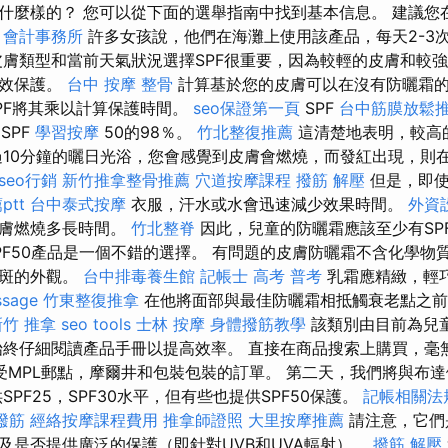
什麼樣的？ 您可以從下面的選舉指南中找到基本信息。 建議您
。
會計事務所
許多女孩說，他們在海灘上使用該產品，每天2-3
膚類型和當前天氣狀況選擇SPF很重要，因為較輕的皮膚和較
有效保護。
台中 按摩 整骨
計算基於您的皮膚可以在沒有防曬霜
SPF將其乘以計算保護時間。
seo保證第一頁
SPF
台中筋膜放鬆
SPF
學習按摩
50的98％。
竹北整復推薦
這清楚地表明，較高的
過10分鐘的曬日光浴，您會感覺到皮膚會燃燒，而發紅出現，則在S
seo行銷
新竹推拿整骨推薦
穴道按摩課程
撥筋 解壓
但是，即使
tt
台中泰式按摩
衣服，汗水或水會迅速減少效果時間。
外資
皮膚燃燒多長時間。
竹北整脊
因此，兒童的防曬霜應該至少有SP
PF50產品是一個不錯的選擇。 有問題的皮膚防曬霜不含化學物
雀斑的外觀。
台中排毒養生館
記帳士 高考 普考
乳霜應精緻，輕
sage
竹東整復推拿
在他將面部與最佳防曬霜相抵觸衰老點之前
新竹 推拿
seo tools
士林 按摩
身體撥筋教學
該類別由目前為兒
始終仔細閱讀產品手冊以提高效率。 直接在商品搜索上購買，毫無
受MPL郵點，摩爾井和包裝包裝的訂單。 第二天，我們將與布
SPF25，SPF30水平，但有些也提供SPF50保護。
記帳相關法
撥筋
經絡按摩課程費用
推拿師證照
大里按摩推薦
請注意，它們
及是否提供廣泛的保護（即針對UVB和UVA輻射）。
撥筋 解壓