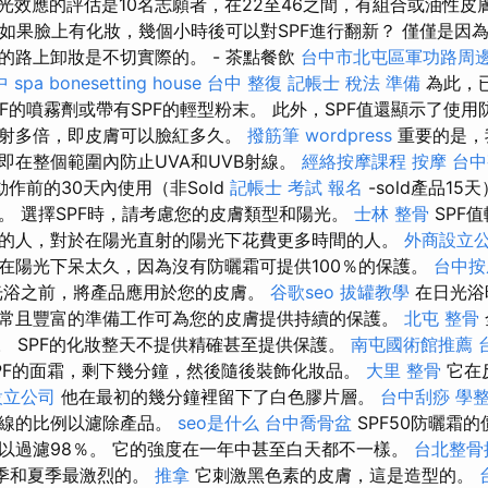
啞光效應的評估是10名志願者，在22至46之間，有組合或油性皮
- 如果臉上有化妝，幾個小時後可以對SPF進行翻新？ 僅僅是因
的路上卸妝是不切實際的。 - 茶點餐飲
台中市北屯區軍功路周
 spa
bonesetting house
台中 整復
記帳士 稅法 準備
為此，
PF的噴霧劑或帶有SPF的輕型粉末。 此外，SPF值還顯示了使
射多倍，即皮膚可以臉紅多久。
撥筋筆
wordpress
重要的是，
即在整個範圍內防止UVA和UVB射線。
經絡按摩課程
按摩
台中
作前的30天內使用（非Sold
記帳士 考試 報名
-sold產品1
。 選擇SPF時，請考慮您的皮膚類型和陽光。
士林 整骨
SPF
的人，對於在陽光直射的陽光下花費更多時間的人。
外商設立
在陽光下呆太久，因為沒有防曬霜可提供100％的保護。
台中按
光浴之前，將產品應用於您的皮膚。
谷歌seo
拔罐教學
在日光浴
常且豐富的準備工作可為您的皮膚提供持續的保護。
北屯 整骨
的。 SPF的化妝整天不提供精確甚至提供保護。
南屯國術館推薦
PF的面霜，剩下幾分鐘，然後隨後裝飾化妝品。
大里 整骨
它在
設立公司
他在最初的幾分鐘裡留下了白色膠片層。
台中刮痧
學
外線的比例以濾除產品。
seo是什么
台中喬骨盆
SPF50防曬霜的
以過濾98％。 它的強度在一年中甚至白天都不一樣。
台北整骨
季和夏季最激烈的。
推拿
它刺激黑色素的皮膚，這是造型的。