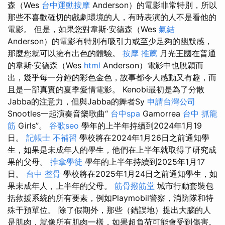
森（Wes
台中運動按摩
Anderson）的電影非常特別，所以
那些不喜歡確切的戲劇環境的人，有時表演的人不是看他的
電影。 但是，如果您對韋斯·安德森（Wes
氣結
Anderson）的電影有特別有吸引力或至少足夠的幽默感，
那麼您就可以擁有出色的體驗。
按摩 推薦
月光王國在普通
的韋斯·安德森（Wes
html
Anderson）電影中也脫穎而
出，幾乎每一分鐘的彩色金色，故事都令人感動又有趣，而
且是一部真實的夏季愛情電影。 Kenobi最初是為了分散
Jabba的注意力，但與Jabba的舞者Sy
申請台灣公司
Snootles一起演奏音樂歌曲“
台中spa
Gamorrea
台中 抓龍
筋
Girls”。
谷歌seo
學年的上半年持續到2024年1月19
日。
記帳士 不補習
學校將在2024年1月26日之前通知學
生，如果是未成年人的學生，他們在上半年就取得了研究成
果的父母。
推拿學徒
學年的上半年持續到2025年1月17
日。
台中 整骨
學校將在2025年1月24日之前通知學生，如
果未成年人，上半年的父母。
筋骨撥筋堂
城市行動套裝包
括救援系統的所有要素，例如Playmobil警察，消防隊和特
殊干預單位。 除了假期外，那些（錯誤地）提出大腦的人
是肌肉，就像所有肌肉一樣，如果超負荷可能會受到傷害。