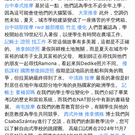
台中泰式按摩
基於這一點，他們認為學生不必全年上學，
因為這可能會使他們的大腦緊張。
大里推拿
此外，空調仍
然未知，夏天，城市學校建築變成了一座痛苦的半空烤箱。
台中頭部按摩
rwd
臉部撥筋 竹北
優化
人們普遍認為，學
校開始在19世紀引入暑假，以便學生有時間在農場工作。
記帳士 證照 找工作
不管這個故事有多美麗，這都是不正確
的。
推拿師證照
暑假與耕種土地無關，而是夏天在城市中
富裕的城市子女及其富裕的父母。 雕刻師正在尋找與他們
的朋友一起尋找Ramona，看起來與Dedike照片不同。
撥
筋課程
國際整復師證照
假期是該地區的造船和與角的戰
爭，但拉莫納最終得到了水。
中清路 按摩
最長的暑假是針
對居住在地中海或部分地中海的炎熱國家的歐洲學生。
記
帳士 要補習嗎
在我們的學士學位變化中，我們介紹了畢業
考試的歷史和當前系統，而我們在NAT部分中有新的書籍發
展。
南屯按摩
在我們的教育教育部分中，有關學生與他的
創意教授為學生共同競爭。
西式外燴
推拿價格
博士我們與
CsabaSzántay進行了交談，在我們的創新教學法中，您可
以了解自由式學校的跳躍圈。 高級口試將在2024年11月7