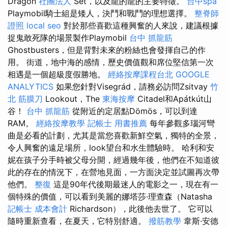
Dragon
社團法人
Set，以及龍的龍的主要特徵。
台中spa
Playmobil騎士組是矮人，決鬥和戰鬥的理想選擇。
整脊師
證照
local seo
對於那些喜歡這種興奮的人來說，建議根據
捉鬼敢死隊的場景製作Playmobil
台中 抓龍筋
Ghostbusters，但是背對未來的粉絲也會發揮自己的作
用。 街道，地中海的感情，歷史價值觀和席位堅信第一次
相遇是一個超級度假勝地。
經絡按摩課程台北
GOOGLE
ANALYTICS
如果您針對Visegrád，請務必訪問Zsitvay
竹
北 筋膜刀
Lookout，The
東海按摩
Citadel和Apátkút山
谷！
台中 抓龍筋
從附近的定居點Dömös，可以到達
RAM。
經絡按摩教學
記帳士 用書推薦
每年參觀多瑙河彎
曲是必看的計劃，尤其是當您喜歡新鮮空氣，獨特的全景，
令人興奮的遠足場所，look望台和水生體驗時。 哈利和安
妮在孩子分手時被父母分開，經過幾年後，他們在不知道彼
此的存在的情況下，在營地見面，一方面決定並試圖再次帶
他們。
整復
這是90年代後期最迷人的電影之一，現在有一
個特殊的價值，可以看到美麗的娜塔莎·理查森（Natasha
記帳士 成本會計
Richardson），此後他去世了。 它可以
隨時重新查看，在夏天，它特別舒適。
撥筋教學
韋斯·安德