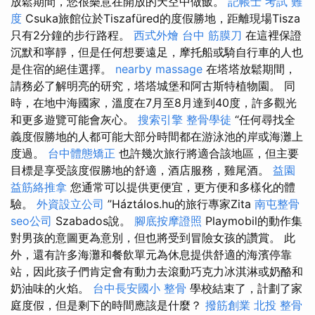
放鬆期間，您很樂意在開放的天空中做飯。
記帳士 考試 難
度
Csuka旅館位於Tiszafüred的度假勝地，距離現場Tisza
只有2分鐘的步行路程。
西式外燴
台中 筋膜刀
在這裡保證
沉默和寧靜，但是任何想要遠足，摩托船或騎自行車的人也
是住宿的絕佳選擇。
nearby massage
在塔塔放鬆期間，
請務必了解明亮的研究，塔塔城堡和阿古斯特植物園。 同
時，在地中海國家，溫度在7月至8月達到40度，許多觀光
和更多遊覽可能會灰心。
搜索引擎
整骨學徒
“任何尋找全
義度假勝地的人都可能大部分時間都在游泳池的岸或海灘上
度過。
台中體態矯正
也許幾次旅行將適合該地區，但主要
目標是享受該度假勝地的舒適，酒店服務，雞尾酒。
益園
益筋絡推拿
您通常可以提供更便宜，更方便和多樣化的體
驗。
外資設立公司
”Háztálos.hu的旅行專家Zita
南屯整骨
seo公司
Szabados說。
腳底按摩證照
Playmobil的動作集
對男孩的意圖更為意別，但也將受到冒險女孩的讚賞。 此
外，還有許多海灘和餐飲單元為休息提供舒適的海濱停靠
站，因此孩子們肯定會有動力去滾動巧克力冰淇淋或奶酪和
奶油味的火焰。
台中長安國小 整骨
學校結束了，計劃了家
庭度假，但是剩下的時間應該是什麼？
撥筋創業
北投 整骨