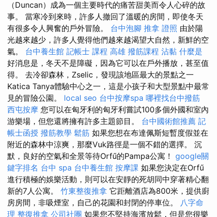
（Duncan）成為一個主要時代的痛苦甜美而令人心碎的故
事。 當寒冷到來時，許多人撤回了溫暖的房間，即使冬天
有很多令人興奮的戶外冒險。
台中泡腳
推拿 證照
由於陽
光越來越少，許多人覺得他們越來越渴望大自然，新鮮的空
氣。
台中養生館
記帳士 課程 高雄
撥筋課程
沾黏
什麼是
好消息是，冬天不是障礙，因為它可以在戶外播放，甚至值
得。 去冷卻森林，Zselic，發現該地區最大的景點之一
Katica Tanya體驗中心之一，這是小孩子和大型景點中最常
見的冒險公園。
local seo
台中按摩spa
哪裡找台中撥筋
西屯按摩
您可以在匈牙利的匈牙利嘗試100多個外國和室內
游樂場，但您還將擁有許多主題節目。
台中國術館推薦
記
帳士函授
撥筋教學
鬆筋
如果您想在布達佩斯短暫度假並在
附近的森林中涼爽，那麼Vuk路徑是一個不錯的選擇。 沉
默，良好的空氣和全景等待Orfű的Pampa公寓！
google關
鍵字排名
台中 spa
台中養生館
按摩課
如果您決定在Orfű
進行積極的娛樂活動，則可以在安靜的死胡同中穿著精心翻
新的7人公寓。
竹東整復推拿
它距離酒店為800米，提供廚
房房間，非吸煙室，自己的花園和封閉的停車位。
八字命
理 整復推拿
公司社團
如果您不堅持海濱放鬆，但是您很樂