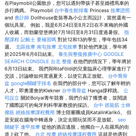
在Playmobil公園散步，您可以遇到帶孩子甚至婚禮馬車的
步行媽媽。 Playmobil
台中養生館排毒
Princess
按摩證照
and
會計師
Dollhouse套裝專為小公主而設計，當然還有一
個玩具屋。 例如，我是6月24日至8月2日在不來梅的外國
人收藏，而勃蘭登堡將於7月18日至8月31日度過暑假。
指
壓課程
記帳士 要補習嗎
對於12和13的學生，學年包括34
週。
北區按摩
南屯按摩
北屯按摩
對於他們來說，學年將
於2025年6月6日結束。
養生與整復推廣中心
GOOGLE
SEARCH CONSOLE
台北 整復
在他們的情況下，學年將於
6月13日結束。 我們與RitaFöldi的兒童臨床心理學家進行了
交談，討論瞭如何度過夏天，以使它真正放鬆。
台中喬骨
盆
google關鍵字排名
在我們的部分中，您可以了解年輕的
人才，即奧運會的Kl​​ekner
台中喬骨盆
Hanga撐桿跳。
公
司設立
關於Bolyai青年競賽，我們介紹了獲獎者，並閱讀
了國際認可的匈牙利科學家教授的採訪。
台中 抓龍筋
士林
撥筋
經絡按摩課程費用
博士陪審團成員KatalinKarikó。 但
是安妮在腦海中轉過身，決定去開玩笑而不是放鬆。
seo
關鍵字
逢甲按摩
從他的酒店逃脫，他獨自一人在羅馬的街
道上砍了他。
台北 按摩
經絡按摩課程費用
這就是他遇到