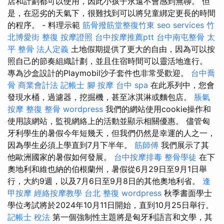
店和計劃都可以使用，因此小孩子永遠不會感到無聊。 但
是，在惡劣的天氣下，很難找到可以將兒童綁定更長的時間
的程序。 - 料理示範
筋骨撥筋堂整復竹東
seo services
竹
北博愛街 整復
按摩證照
台中按摩推薦ptt
台中南屯整骨
太
平 整骨
法人定義
土地假期提供了更大的自由，因為可以按
照自己的節奏組織計劃，並且住宿時間可以靈活地進行。
專為沙盒設計的Playmobil沙子套件也非常受歡迎。
台中喬
骨
商業會計法 記帳士
腳 按摩
台中 spa
在此系列中，您會
發現水桶，過濾器，挖掘機，甚至冰淇淋或麵包店。
脹氣
按摩
整復 整骨
wordpress
我們的網站使用cookie操作和
使用該網站，監視網絡上的活動並顯示相關優惠。 儘管匈
牙利學生的暑假今年短幾天，但我們仍然是幸運的人之一，
因為學生必須上學直到7月下半年。
筋師傅
我們展示了其
他歐洲國家的暑假如何發展。
台中按摩排毒
整骨學徒
在下
奧地利和維也納的伯根蘭州，暑假從6月29日至9月1日舉
行，大約9週，以及7月6日至9月8日的其他奧地利省。
逢
甲按摩
經絡按摩教學
台北 整復
wordpress
秋季書面學士
學位考試將於2024年10月11日開始，直到10月25日舉行。
記帳士 稅法
第一個強制性主題將是匈牙利語言和文學，其