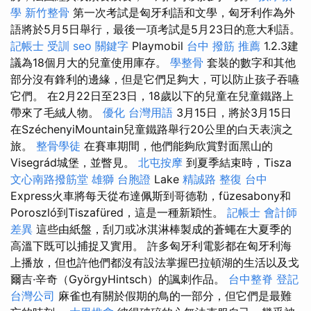
學
新竹整骨
第一次考試是匈牙利語和文學，匈牙利作為外
語將於5月5日舉行，最後一項考試是5月23日的意大利語。
記帳士 受訓
seo 關鍵字
Playmobil
台中 撥筋 推薦
1.2.3建
議為18個月大的兒童使用庫存。
學整骨
套裝的數字和其他
部分沒有鋒利的邊緣，但是它們足夠大，可以防止孩子吞嚥
它們。 在2月22日至23日，18歲以下的兒童在兒童鐵路上
帶來了毛絨人物。
優化 台灣用語
3月15日，將於3月15日
在SzéchenyiMountain兒童鐵路舉行20公里的白天表演之
旅。
整骨學徒
在賽車期間，他們能夠欣賞對面黑山的
Visegrád城堡，並瞥見。
北屯按摩
到夏季結束時，Tisza
文心南路撥筋堂
雄獅 台胞證
Lake
精誠路 整復 台中
Express火車將每天從布達佩斯到哥德勒，füzesabony和
Poroszló到Tiszafüred，這是一種新穎性。
記帳士 會計師
差異
這些由紙盤，刮刀或冰淇淋棒製成的蒼蠅在大夏季的
高溫下既可以捕捉又實用。 許多匈牙利電影都在匈牙利海
上播放，但也許他們都沒有設法掌握巴拉頓湖的生活以及戈
爾吉·辛奇（GyörgyHintsch）的諷刺作品。
台中整脊
登記
台灣公司
麻雀也有關於假期的鳥的一部分，但它們是最難