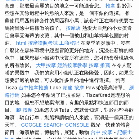
意走，那麼最美麗的目的地之一可能適合您。
推拿
對於那
些想在其餘過程中釣魚的人來說，是一個不錯的選擇。 推
薦使用馬匹精神套件的馬匹和小馬，該套件正在等待想要在
馬術冒險中這樣做的孩子。
按摩店
熱愛大自然的小女孩肯
定會享受海蒂的收藏，其中一個被山和山羊綿羊包圍的村
莊。
html
按摩證照考試
工商登記
在夏季的炎熱中，沒有
什麼比在森林環境中經歷冒險更好的地方，沉浸在新鮮的綠
色中，如果您從小鐵路中欣賞所有這些，您可能會發現綠色
的所有陰影。
大甲按摩
經絡按摩教學
按摩 推薦
在令人驚
嘆的景觀中，我們的家用小鐵軌正在隆隆聲，因此，如果您
想要舒適的放鬆，可以從許多目的地中進行選擇。 狗有
Tisza
台中推拿推薦
Lake
頭痛 按摩
Paws的最高清單。
網
路行銷
如果您今年錯過了巴拉頓湖，Tiszafüred是理想的
目的地，但您不想放棄海灘，有趣的景點和快速節目的節
目。
腳 按摩
如果您去過Tata，您就會知道，對於那些喜歡
海濱，騎自行車，划船和讀物的人來說，舊湖是一個真正的
天堂。
GOOGLE SEARCH CONSOLE
觀光，快速的體育
節目，海濱放鬆，博物館，展覽，動物
台中 按摩
-
記帳士