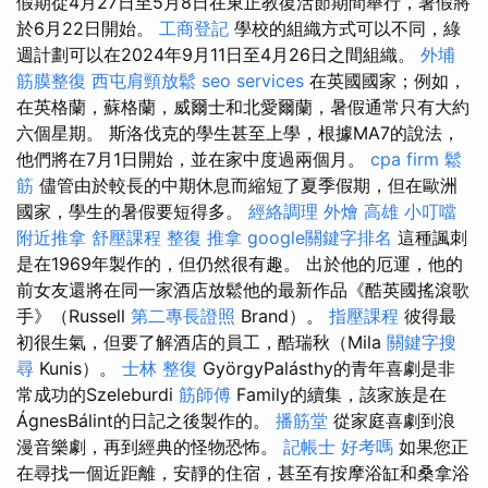
假期從4月27日至5月8日在東正教復活節期間舉行，暑假將
於6月22日開始。
工商登記
學校的組織方式可以不同，綠
週計劃可以在2024年9月11日至4月26日之間組織。
外埔
筋膜整復
西屯肩頸放鬆
seo services
在英國國家；例如，
在英格蘭，蘇格蘭，威爾士和北愛爾蘭，暑假通常只有大約
六個星期。 斯洛伐克的學生甚至上學，根據MA7的說法，
他們將在7月1日開始，並在家中度過兩個月。
cpa firm
鬆
筋
儘管由於較長的中期休息而縮短了夏季假期，但在歐洲
國家，學生的暑假要短得多。
經絡調理
外燴 高雄
小叮噹
附近推拿
舒壓課程
整復 推拿
google關鍵字排名
這種諷刺
是在1969年製作的，但仍然很有趣。 出於他的厄運，他的
前女友還將在同一家酒店放鬆他的最新作品《酷英國搖滾歌
手》（Russell
第二專長證照
Brand）。
指壓課程
彼得最
初很生氣，但要了解酒店的員工，酷瑞秋（Mila
關鍵字搜
尋
Kunis）。
士林 整復
GyörgyPalásthy的青年喜劇是非
常成功的Szeleburdi
筋師傅
Family的續集，該家族是在
ÁgnesBálint的日記之後製作的。
播筋堂
從家庭喜劇到浪
漫音樂劇，再到經典的怪物恐怖。
記帳士 好考嗎
如果您正
在尋找一個近距離，安靜的住宿，甚至有按摩浴缸和桑拿浴