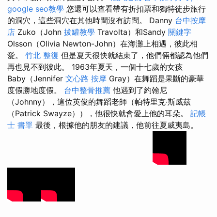
google seo教學
您還可以查看帶有折扣票和獨特徒步旅行
的洞穴，這些洞穴在其他時間沒有訪問。 Danny
台中按摩
店
Zuko（John
拔罐教學
Travolta）和Sandy
關鍵字
Olsson（Olivia Newton-John）在海灘上相遇，彼此相
愛。
竹北 整復
但是夏天很快就結束了，他們倆都認為他們
再也見不到彼此。 1963年夏天，一個十七歲的女孩
Baby（Jennifer
文心路 按摩
Gray）在舞蹈是果斷的豪華
度假勝地度假。
台中整骨推薦
他遇到了約翰尼
（Johnny），這位英俊的舞蹈老師（帕特里克·斯威茲
（Patrick Swayze）），他很快就會愛上他的耳朵。
記帳
士 書單
最後，根據他的朋友的建議，他前往夏威夷島。