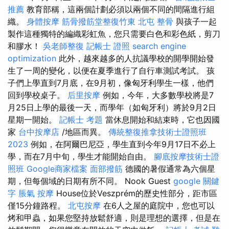
推薦
教育部稱，這兩個計劃必須以兩個不同的間隔進行組
織。
身體按摩
筋骨撥筋堂整復竹東
北屯 整骨
與孩子一起
製作這種獨特的編織彩虹魚，您只需要白色和彩色紙，剪刀
和膠水！
吳老師整復
記帳士 證照
search engine
optimization
此外，越來越多的人抗議學校的開學開始發
生了一周的變化，以便在夏季進行了自行車測試考試。 孩
子們上學直到7月底，在9月初，像匈牙利學生一樣，他們
回到學校桌子。
后里按摩
例如，今年，大多數學校將是7
月25日上學的最後一天，而學年（如匈牙利）將於9月2日
星期一開始。
記帳士 考題
當休息開始和結束時，它也因國
家
台中按摩店
/地區而異。
傳統整復推拿技術士證照班
2023
例如，在阿爾巴尼亞，學生直到今年9月17日不必上
學，而在7月中旬，學生才能開始自由。
腳底按摩技術士證
照班
Google商家檔案
面部撥筋
德國的暑假通常為六個星
期，但每個域的日期有所不同。 Nook Guest
google 關鍵
字
脹氣 按摩
House位於Veszprém的歷史性部分，距市區
僅15分鐘路程。
北屯按摩
在6人之屋的庭院中，您也可以
烤和甲蟲，如果您堅持放鬆舒適，則是理想的選擇，但是在