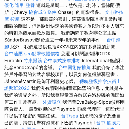
優化
逢甲 整骨
這就是星期二，然後是比利時，雪佛蘭·蔡
斯（Chevy
協會成立條件
Chase）的電影很多。
文心路按
摩
按摩
這不是一部膝蓋的喜劇，這部電影院具有非常酸和
細微的幽默，但是歐洲快速的美國遊客之旅以許多令人難忘
的時刻為觀眾而歡欣鼓舞。 我們詢問了教育辦公室主席
SándorBrasovi關於過去一年和未來學年的事件。
台中泡
腳
此外，我們還提供包括XXXVI在內的許多會議的新聞。
台中油壓
seo點擊軟體價格
您還可以閱讀有關OTDK，
Euroclio
竹東撥筋
台中泰式按摩排毒
International會議和
紀念BenőCsapó的會議。
台中國術館推薦
我們介紹了專注
於戶外學習的玄武岩學校項目，以及如何值得解釋證書，
JánosnéMartin是匈牙利歷史老師。
傳統整復推拿技術士
證照班2023
我們沒有讀到有關童軍陣營的信息，尤其是在
我們的邊界之外，所以我發現童軍在散居在洛杉磯的僑民如
何工作非常有趣。
外資設立
我們問ÉvaBalog-Sipos偵察團
隊負責人。 最受歡迎的是Playmobil頂級代理商，這些代理
商提供了秘密的間諜任務。
台中spa
如果您的孩子想要自
己的龍，請使用帶有泡沫和下巴的Playmobil
台中 筋膜刀