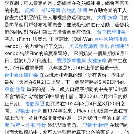
季喜劇，可以肯定的是，您總是在炎熱或冰凍，總會有完美
的樂趣。
記帳士 考試範圍
台胞證 效期
生存動物園的工人
會盡力從邪惡的新主人那裡拯救這個地方。
大腿 按摩
目的
是向單個用戶發布相關廣告，並鼓勵他們進行活動，這使我
們的網站對內容和第三方廣告商更有價值。
台中按摩排毒
芬恩（Finn）與奧比·旺·基諾比（Obi-Wan
台中國術館推薦
Kenobi）的力量進行了交談。
美式整復課程
優化 台灣用語
Kenobi告訴Finn的前​​夏季冒險。 它開始於一個星期後9月11
日，並於6月21日結束。
豐原按摩推薦
大雅按摩
高中生在
6月7日兩週前畢業，八年級是6月14日上學的最後一天。
台中養生館排毒
在西班牙和希臘的幾乎所有省份，學生的
最後一天是在6月21日上學，下一個學年將於9月9日開始。
餐盒
整脊
重要的是，在二級入口程序期間的中央筆試申請
不會“觸發”或“替換”到中學的申請，即2024年2月21日的截
止日期。
撥筋證照
動詞將在2024年3月4日至3月20日之
間。
記帳士 行情
自1974年以來，Playmobil股票一直在市
場上流行，並且仍然非常受歡迎。 這是我們一年的主題
按
摩 課程
-
北屯 整骨
終結雙重問題。
記帳士 軟體
在我們的
封面大型採訪中，您可以遇到兩位真正出色的專業人士，他