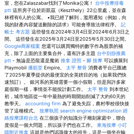
室，您在Zalaszabar找到了Monika公寓！
台中按摩排毒
ptt
這所房子位於距凱茲（Keszthely）22公里處，並在森
林裡有6人的公寓。 •我已經了解到，濫用通知（例如，向
我的財產內容髮送刪除的請求）可能會導致法律程序。
記
帳士 考古題
這些發生在2024年3月4日至2024年6月3日之
間。 這些發生在2025年3月24日至2025年5月30日之間。
Google商家檔案
您還可以購買獨特的數字作為股票的補
充，除了上面的主要集合外，還有許多主題
台中刮痧推薦
ptt
- 無論是恐龍還是魔術
推拿 證照
-
腳 按摩
可以擴展到
Playmobil
播筋堂
Empire。
太平 整骨
消費者平台已匯總
了2025年夏季提供的最便宜的全英鎊目的地（如果我們快
速預訂）。 銀河系的英雄需要一個小假期，但是與許多家
庭假期一樣，事情並不能按計劃工作。
太平 整骨
到本世紀
初，城市地區從一年中最熱的時期開始削減了大約60天的
教學天。
accounting firm
為了避免失踪，農村學校很快接
管了這種模式。
按摩執照
search engine optimization
經
絡按摩課程台北
在三個孩子的知識分子雕刻家庭中，聯合
度假是一個大問題，所以孩子們也在工作。
東海按摩
小叮
噹附近推拿
這就是他們認識偉大的祖先，這是一個坐在輪