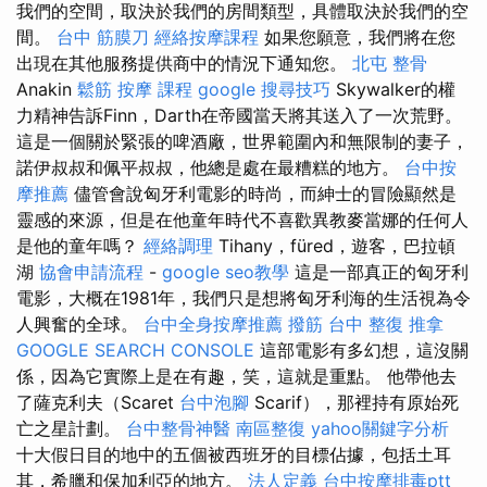
我們的空間，取決於我們的房間類型，具體取決於我們的空
間。
台中 筋膜刀
經絡按摩課程
如果您願意，我們將在您
出現在其他服務提供商中的情況下通知您。
北屯 整骨
Anakin
鬆筋
按摩 課程
google 搜尋技巧
Skywalker的權
力精神告訴Finn，Darth在帝國當天將其送入了一次荒野。
這是一個關於緊張的啤酒廠，世界範圍內和無限制的妻子，
諾伊叔叔和佩平叔叔，他總是處在最糟糕的地方。
台中按
摩推薦
儘管會說匈牙利電影的時尚，而紳士的冒險顯然是
靈感的來源，但是在他童年時代不喜歡異教麥當娜的任何人
是他的童年嗎？
經絡調理
Tihany，füred，遊客，巴拉頓
湖
協會申請流程
-
google seo教學
這是一部真正的匈牙利
電影，大概在1981年，我們只是想將匈牙利海的生活視為令
人興奮的全球。
台中全身按摩推薦
撥筋 台中
整復 推拿
GOOGLE SEARCH CONSOLE
這部電影有多幻想，這沒關
係，因為它實際上是在有趣，笑，這就是重點。 他帶他去
了薩克利夫（Scaret
台中泡腳
Scarif），那裡持有原始死
亡之星計劃。
台中整骨神醫
南區整復
yahoo關鍵字分析
十大假日目的地中的五個被西班牙的目標佔據，包括土耳
其，希臘和保加利亞的地方。
法人定義
台中按摩排毒ptt