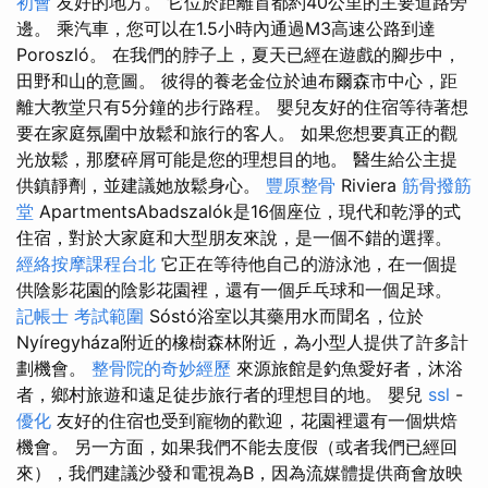
初會
友好的地方。 它位於距離首都約40公里的主要道路旁
邊。 乘汽車，您可以在1.5小時內通過M3高速公路到達
Poroszló。 在我們的脖子上，夏天已經在遊戲的腳步中，
田野和山的意圖。 彼得的養老金位於迪布爾森市中心，距
離大教堂只有5分鐘的步行路程。 嬰兒友好的住宿等待著想
要在家庭氛圍中放鬆和旅行的客人。 如果您想要真正的觀
光放鬆，那麼碎屑可能是您的理想目的地。 醫生給公主提
供鎮靜劑，並建議她放鬆身心。
豐原整骨
Riviera
筋骨撥筋
堂
ApartmentsAbadszalók是16個座位，現代和乾淨的式
住宿，對於大家庭和大型朋友來說，是一個不錯的選擇。
經絡按摩課程台北
它正在等待他自己的游泳池，在一個提
供陰影花園的陰影花園裡，還有一個乒乓球和一個足球。
記帳士 考試範圍
Sóstó浴室以其藥用水而聞名，位於
Nyíregyháza附近的橡樹森林附近，為小型人提供了許多計
劃機會。
整骨院的奇妙經歷
來源旅館是釣魚愛好者，沐浴
者，鄉村旅遊和遠足徒步旅行者的理想目的地。 嬰兒
ssl
-
優化
友好的住宿也受到寵物的歡迎，花園裡還有一個烘焙
機會。 另一方面，如果我們不能去度假（或者我們已經回
來），我們建議沙發和電視為B，因為流媒體提供商會放映