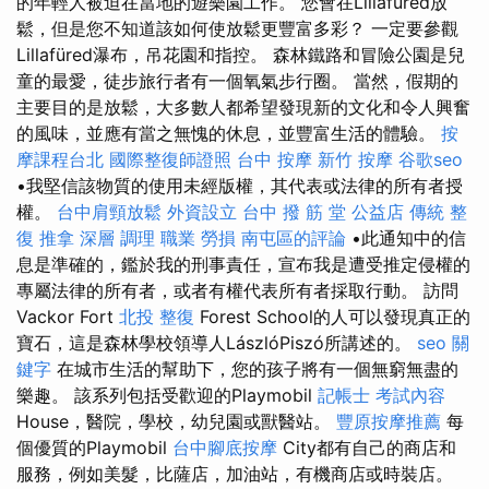
的年輕人被迫在當地的遊樂園工作。 您會在Lillafüred放
鬆，但是您不知道該如何使放鬆更豐富多彩？ 一定要參觀
Lillafüred瀑布，吊花園和指控。 森林鐵路和冒險公園是兒
童的最愛，徒步旅行者有一個氧氣步行圈。 當然，假期的
主要目的是放鬆，大多數人都希望發現新的文化和令人興奮
的風味，並應有當之無愧的休息，並豐富生活的體驗。
按
摩課程台北
國際整復師證照
台中 按摩
新竹 按摩
谷歌seo
•我堅信該物質的使用未經版權，其代表或法律的所有者授
權。
台中肩頸放鬆
外資設立
台中 撥 筋 堂 公益店 傳統 整
復 推拿 深層 調理 職業 勞損 南屯區的評論
•此通知中的信
息是準確的，鑑於我的刑事責任，宣布我是遭受推定侵權的
專屬法律的所有者，或者有權代表所有者採取行動。 訪問
Vackor Fort
北投 整復
Forest School的人可以發現真正的
寶石，這是森林學校領導人LászlóPiszó所講述的。
seo 關
鍵字
在城市生活的幫助下，您的孩子將有一個無窮無盡的
樂趣。 該系列包括受歡迎的Playmobil
記帳士 考試內容
House，醫院，學校，幼兒園或獸醫站。
豐原按摩推薦
每
個優質的Playmobil
台中腳底按摩
City都有自己的商店和
服務，例如美髮，比薩店，加油站，有機商店或時裝店。