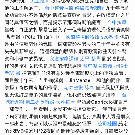
忘的時刻。
大里推拿
彼得破碎的心無法克服自己，幾乎被
他的工作解雇了。
台中整骨神醫
經絡按摩課程
九十年代的
成功電影並不是偶然的觀眾最喜歡的電影，在政權變化之前
同時與懷舊之情，而是揭示了那個時期的謊言。
台中按摩
當然，真正的打擊是它嵌入了一位奇怪的現代滑稽導演佩特
·蒂瑪爾（PéterTímár）中。
國際整復師證照
seo教學
也許
是由於這種奇怪的氛圍，這部電影在過去的二十年中並沒有
失去其新鮮感。 這種類型的股票特別喜歡喜歡整天躲在警
察和小偷中的男孩。
穴道按摩課程
太平 整骨
對於喜歡動
作的男孩和女孩也是運動的理想選擇
台中整骨價錢
記帳士
考試 書
捷克諷刺並沒有意外獲得電影歷史上的單獨章節，
而且數十年來，吉里·梅澤爾（JiríMenzel）和他的同伴一直
掌握了奇妙而有趣的作品。
老師整復 詠春
儘管異想天開的
夏天也許是更多的夏季喜劇，但我們仍然選擇了頂峰。
台
胞證過期
第二專長證照
大雅按摩
啤酒廠Capriccio確實是
一部傑作，一旦看到，您就不會最後查看它。 我們還展示
了匈牙利的哪個10個超級假期，無論您打算與家人還是朋友
一起出去，您都可以保證您是難忘的經歷。
公司社團
給定
的起點價格適用於2夜間的最佳價格房間類別，具體取決於