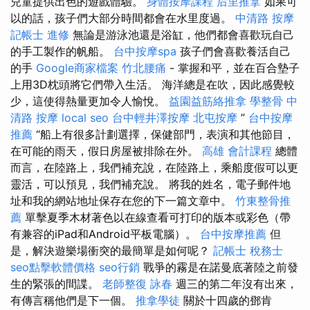
兒童提供出色的遊戲體驗。
身體按摩課程
后里推拿
如果可
以的話，孩子們大部分時間都會在水里度過。
中清路 按摩
記帳士 進修
無論是游泳池還是浴缸，他們都會喜歡玩自己
的手工製作的帆船。
台中按摩spa
孩子們會喜歡養活自己
的手
Google商家檔案
竹北腰痛
- 掌握和平，並在百合墊子
上用3D枕頭將它們帶入生活。 海洋總是在吹，因此感覺較
少，這使得熱量更加令人愉悅。
益園益筋絡推拿
學整骨
中
清路 按摩
local seo
台中輕井澤按摩
北屯按摩
”
台中按摩
推薦
“船上有很多計劃選擇，保健部門，表演和其他節目，
在可能的雨天，假日房屋被排除在外。
高雄 會計課程
總體
而言，在陸路上，我們補充說，在陸路上，乘船度假可以更
靈活，可以預見，我們補充說。 將我的姓名，電子郵件地
址和我的網站地址保存在您的下一篇文章中。
竹東整骨推
薦
單擊夏季木材著色以在線查看可打印的版本或彩色（帶
有兼容的iPad和Android平板電腦）。
台中按摩推薦
但
是，解決遊樂場衝突的最簡單是如何呢？
記帳士 稅務士
seo點擊軟體價格
seo行銷
戰爭的霧是在諾曼底著陸之前發
生的緊張的間諜。
老師整復 詠春
週三的第二年沒有出來，
有傳言稱他們是下一個。
推拿學徒
關於十四歲的鄧肯