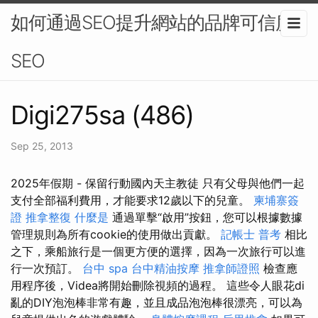
如何通過SEO提升網站的品牌可信度-
SEO
Digi275sa (486)
Sep 25, 2013
2025年假期 - 保留行動國內天主教徒 只有父母與他們一起
支付全部福利費用，才能要求12歲以下的兒童。
柬埔寨簽
證
推拿整復
什麼是
通過單擊“啟用”按鈕，您可以根據數據
管理規則為所有cookie的使用做出貢獻。
記帳士 普考
相比
之下，乘船旅行是一個更方便的選擇，因為一次旅行可以進
行一次預訂。
台中 spa
台中精油按摩
推拿師證照
檢查應
用程序後，Videa將開始刪除視頻的過程。 這些令人眼花di
亂的DIY泡泡棒非常有趣，並且成品泡泡棒很漂亮，可以為