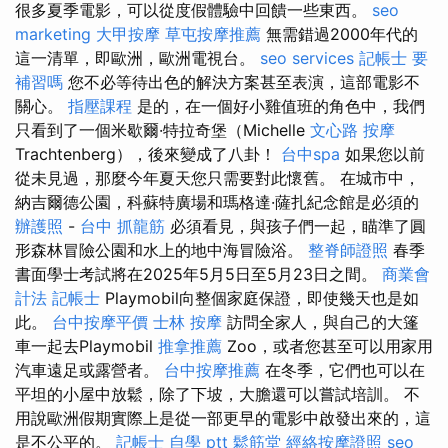
很多夏季電影，可以從度假體驗中回饋一些東西。
seo
marketing
大甲按摩
草屯按摩推薦
無需錯過2000年代的
這一清單，即歐洲，歐洲電視台。
seo services
記帳士 要
補習嗎
您不必等待出色的解決方案甚至表演，這部電影不
關心。
指壓課程
是的，在一個好小雞值班的角色中，我們
只看到了一個米歇爾·特拉奇堡（Michelle
文心路 按摩
Trachtenberg），後來變成了八卦！
台中spa
如果您以前
從未見過，那麼今年夏天您只需要對此懷舊。 在城市中，
納吉爾德公園，科蘇特廣場和瑪格達·薩扎紀念館是必須的
辦護照
-
台中 抓龍筋
必須看見，與孩子們一起，瞄準了圓
形森林冒險公園和水上的地中海冒險浴。
整脊師證照
春季
書面學士考試將在2025年5月5日至5月23日之間。
商業會
計法 記帳士
Playmobil向整個家庭保證，即使幾天也是如
此。
台中按摩平價
士林 按摩
訪問全家人，與自己的大篷
車一起去Playmobil
推拿推薦
Zoo，或者您甚至可以用家用
汽車遠足或露營者。
台中按摩推薦
在冬季，它們也可以在
平坦的小屋中放鬆，除了下坡，大膽還可以嘗試培訓。 不
用說歐洲假期實際上是從一部更早的電影中啟發出來的，這
是不公平的。
記帳士 自學 ptt
鬆筋堂
經絡按摩證照
seo