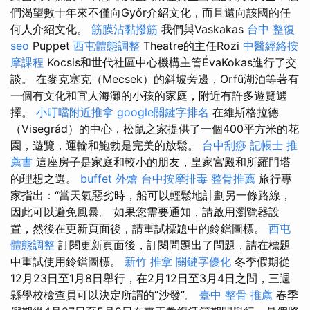
們渴望數十年來不僅向Győr介紹文化，而且還向該國的任
何人介紹文化。
筋膜沾黏撥筋
我們與Vaskakas
台中 整復
seo
Puppet
西屯體態調整
Theatre的主任Rozi
中醫經絡按
摩課程
Kocsis和世代社區中心機構主管ÉvaKokas進行了交
談。 在麥克塞克（Mecsek）的斜坡旁邊，Orfű湖泊等著有
一個有文化和宜人海灘的小孩的家庭，附近有許多遊覽選
擇。
小叮噹附近推拿
google關鍵字排名
在維斯格拉德
（Visegrád）的中心，松鼠之家提供了一個400平方米的花
園，遊覽，運輸和鮑勃是完美的放鬆。
台中刮痧
記帳士 推
薦書
這座房子是家庭和較小的朋友，皇家宮殿和所羅門塔
的理想之選。
buffet 外燴
台中按摩排毒
整骨推薦
旅行專
家指出：“當天氣惡劣時，船可以輕鬆地計劃另一條路線，
因此可以避免風暴。 如果您需要通知，請啟用瀏覽器設
置，然後在更新頁面後，請重試標題中的鈴鐺圖標。
西屯
體態調整
訂閱更新頁面後，訂閱問題出了問題，請在標題
中重試使用鈴鐺圖標。
新竹 推拿
關鍵字優化
冬季假期從
12月23日至1月8日舉行，在2月12日至3月4日之間，三週
縣學校檢查員可以決定所謂的“沙發”。
臺中 整骨 推薦
春季