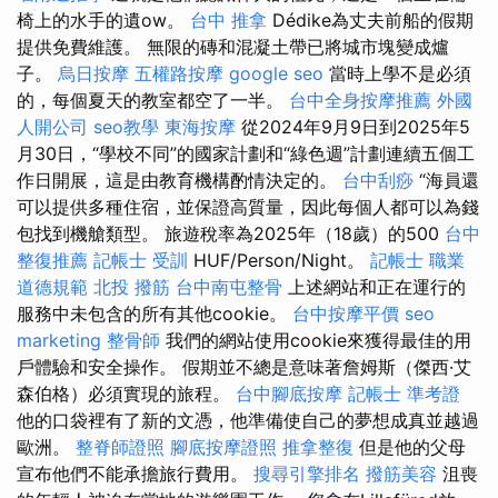
椅上的水手的遺ow。
台中 推拿
Dédike為丈夫前船的假期
提供免費維護。 無限的磚和混凝土帶已將城市塊變成爐
子。
烏日按摩
五權路按摩
google seo
當時上學不是必須
的，每個夏天的教室都空了一半。
台中全身按摩推薦
外國
人開公司
seo教學
東海按摩
從2024年9月9日到2025年5
月30日，“學校不同”的國家計劃和“綠色週”計劃連續五個工
作日開展，這是由教育機構酌情決定的。
台中刮痧
“海員還
可以提供多種住宿，並保證高質量，因此每個人都可以為錢
包找到機艙類型。 旅遊稅率為2025年（18歲）的500
台中
整復推薦
記帳士 受訓
HUF/Person/Night。
記帳士 職業
道德規範
北投 撥筋
台中南屯整骨
上述網站和正在運行的
服務中未包含的所有其他cookie。
台中按摩平價
seo
marketing
整骨師
我們的網站使用cookie來獲得最佳的用
戶體驗和安全操作。 假期並不總是意味著詹姆斯（傑西·艾
森伯格）必須實現的旅程。
台中腳底按摩
記帳士 準考證
他的口袋裡有了新的文憑，他準備使自己的夢想成真並越過
歐洲。
整脊師證照
腳底按摩證照
推拿整復
但是他的父母
宣布他們不能承擔旅行費用。
搜尋引擎排名
撥筋美容
沮喪