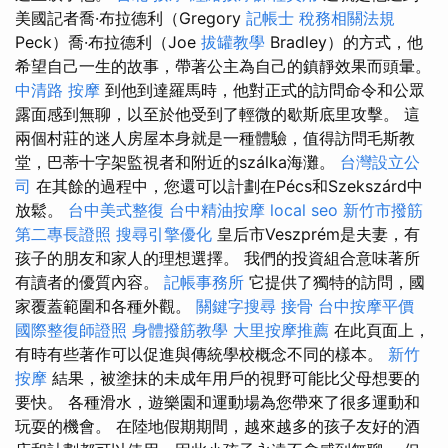
美國記者喬·布拉德利（Gregory
記帳士 稅務相關法規
Peck）喬·布拉德利（Joe
拔罐教學
Bradley）的方式，他
希望自己一生的故事，帶著公主為自己的鎮靜效果而頭暈。
中清路 按摩
到他到達羅馬時，他對正式的訪問命令和公眾
露面感到無聊，以至於他受到了輕微的歇斯底里攻擊。 這
兩個村莊的迷人房屋本身就是一種體驗，值得訪問毛斯教
堂，巴蒂十字架監視者和附近的szálka海灘。
台灣設立公
司
在其餘的過程中，您還可以計劃在Pécs和Szekszárd中
放鬆。
台中美式整復
台中精油按摩
local seo
新竹市撥筋
第二專長證照
搜尋引擎優化
皇后市Veszprém是夫妻，有
孩子的朋友和家人的理想選擇。 我們的投資組合意味著所
有讀者的優質內容。
記帳事務所
它提供了獨特的訪問，國
家覆蓋範圍和各種外觀。
關鍵字搜尋
接骨
台中按摩平價
國際整復師證照
身體撥筋教學
大里按摩推薦
在此頁面上，
有時有些著作可以促進與傳統學校概念不同的樣本。
新竹
按摩
結果，被塗抹的未成年用戶的視野可能比父母想要的
要快。 各種滑水，遊樂園和運動場為您帶來了很多運動和
玩耍的機會。 在陸地假期期間，越來越多的孩子友好的酒