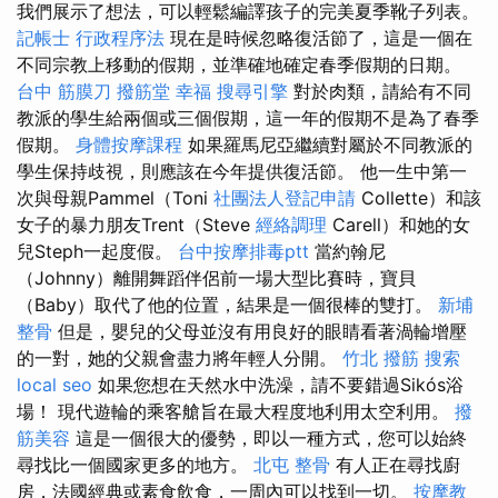
我們展示了想法，可以輕鬆編譯孩子的完美夏季靴子列表。
記帳士 行政程序法
現在是時候忽略復活節了，這是一個在
不同宗教上移動的假期，並準確地確定春季假期的日期。
台中 筋膜刀
撥筋堂 幸福
搜尋引擎
對於肉類，請給有不同
教派的學生給兩個或三個假期，這一年的假期不是為了春季
假期。
身體按摩課程
如果羅馬尼亞繼續對屬於不同教派的
學生保持歧視，則應該在今年提供復活節。 他一生中第一
次與母親Pammel（Toni
社團法人登記申請
Collette）和該
女子的暴力朋友Trent（Steve
經絡調理
Carell）和她的女
兒Steph一起度假。
台中按摩排毒ptt
當約翰尼
（Johnny）離開舞蹈伴侶前一場大型比賽時，寶貝
（Baby）取代了他的位置，結果是一個很棒的雙打。
新埔
整骨
但是，嬰兒的父母並沒有用良好的眼睛看著渦輪增壓
的一對，她的父親會盡力將年輕人分開。
竹北 撥筋
搜索
local seo
如果您想在天然水中洗澡，請不要錯過Sikós浴
場！ 現代遊輪的乘客艙旨在最大程度地利用太空利用。
撥
筋美容
這是一個很大的優勢，即以一種方式，您可以始終
尋找比一個國家更多的地方。
北屯 整骨
有人正在尋找廚
房，法國經典或素食飲食，一周內可以找到一切。
按摩教