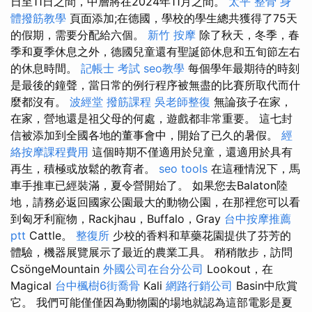
日至11日之間，中層將在2024年11月之間。
太平 整骨
身
體撥筋教學
頁面添加;在德國，學校的學生總共獲得了75天
的假期，需要分配給六個。
新竹 按摩
除了秋天，冬季，春
季和夏季休息之外，德國兒童還有聖誕節休息和五旬節左右
的休息時間。
記帳士 考試
seo教學
每個學年最期待的時刻
是最後的鐘聲，當日常的例行程序被無盡的比賽所取代而什
麼都沒有。
波經堂
撥筋課程
吳老師整復
無論孩子在家，
在家，營地還是祖父母的何處，遊戲都非常重要。 這七封
信被添加到全國各地的董事會中，開始了已久的暑假。
經
絡按摩課程費用
這個時期不僅適用於兒童，還適用於具有
再生，積極或放鬆的教育者。
seo tools
在這種情況下，馬
車手推車已經裝滿，夏令營開始了。 如果您去Balaton陸
地，請務必返回國家公園最大的動物公園，在那裡您可以看
到匈牙利寵物，Rackjhau，Buffalo，Gray
台中按摩推薦
ptt
Cattle。
整復所
少校的香料和草藥花園提供了芬芳的
體驗，機器展覽展示了最近的農業工具。 稍稍散步，訪問
CsöngeMountain
外國公司在台分公司
Lookout，在
Magical
台中楓樹6街喬骨
Kali
網路行銷公司
Basin中欣賞
它。 我們可能僅僅因為動物園的場地就認為這部電影是夏