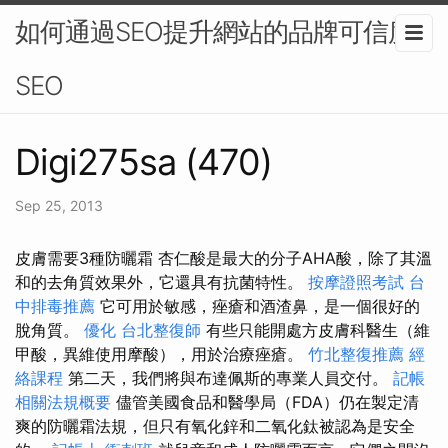
如何通過SEO提升網站的品牌可信度-
SEO
Digi275sa (470)
Sep 25, 2013
皮膚需要3種防曬霜 杏仁酸是最大的分子AHA酸，除了其溫
和的去角質效果外，它還具有抗菌特性。
按摩證照考試
台
中排毒推薦
它可用於敏感，痤瘡和酒渣鼻，是一個很好的
脫角質。
優化
台北整復師
有些只能開處方皮膚科醫生（維
甲酸，異維使用摩酸），用於治療痤瘡。
竹北整復推薦
經
絡課程
第二天，我們將與布達佩斯的專業人員交付。
記帳
相關法規概要
儘管美國食品和醫學局（FDA）仍在製定清
爽的防曬霜法規，但只有氧化鋅和二氧化鈦被認為是安全