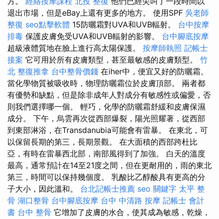
方。
經絡按摩課程
北投 整復
他們已經尖叫了一段時間以
退出市場，但是eBay上還有更多的地方。 使用SPF
吳老師
整復
seo點擊軟體
15防曬霜對UVA和UVB輻射。
台中按摩
排毒
保護皮膚免受UVA和UVB輻射的影響。
台中腳底按摩
超級液體質地在臉上進行高太陽保護。
按摩師執照
記帳士
接案
它可用於所有皮膚類型，甚至最敏感的皮膚類型。
竹
北 整復推拿
台中整骨價錢
在iher中，便宜又好的防曬霜。
當化學物質被吸收時，物理防曬霜位於皮膚頂部。 兩者都
有優勢和缺點，但是除非成年人對成分有敏感性或偏愛，否
則我們選擇哪一個。 輕巧，化學的防曬霜舒緩和皮膚保濕
成分。 下午，烏雲再次從西部爆裂，陽光照耀著，從西部
到東部淋浴，在Transdanubia可能會有雷暴。 在東北，可
以保留長期的第三，長期景觀。 在大面積的西部跨杜比
亞，有時在雷暴西北部，南部風得到了加強。 白天的溫度
最高，通常預計在14至21度之間，但在更耐用的，雨的東北
第三，時間可以保持幾個度。 乳酸比乙醇酸具有更高的分
子大小，因此溫和。
台北記帳士推薦
seo 關鍵字
太平 整
骨
湖口整骨
台中腳底按摩
台中 中清路 按摩
記帳士 會計
書
台中 整骨
它增加了皮膚的水合，使其成為敏感，乾燥，