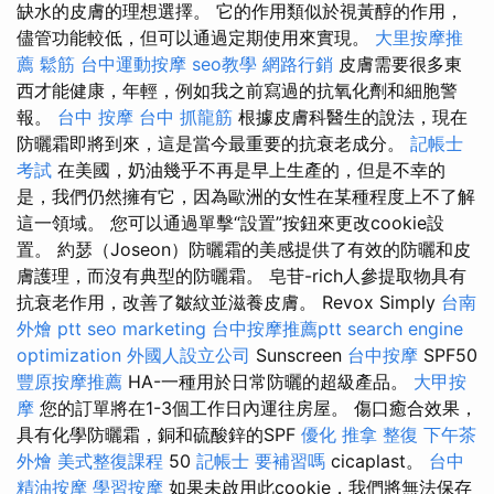
缺水的皮膚的理想選擇。 它的作用類似於視黃醇的作用，
儘管功能較低，但可以通過定期使用來實現。
大里按摩推
薦
鬆筋
台中運動按摩
seo教學
網路行銷
皮膚需要很多東
西才能健康，年輕，例如我之前寫過的抗氧化劑和細胞警
報。
台中 按摩
台中 抓龍筋
根據皮膚科醫生的說法，現在
防曬霜即將到來，這是當今最重要的抗衰老成分。
記帳士
考試
在美國，奶油幾乎不再是早上生產的，但是不幸的
是，我們仍然擁有它，因為歐洲的女性在某種程度上不了解
這一領域。 您可以通過單擊“設置”按鈕來更改cookie設
置。 約瑟（Joseon）防曬霜的美感提供了有效的防曬和皮
膚護理，而沒有典型的防曬霜。 皂苷-rich人參提取物具有
抗衰老作用，改善了皺紋並滋養皮膚。 Revox Simply
台南
外燴 ptt
seo marketing
台中按摩推薦ptt
search engine
optimization
外國人設立公司
Sunscreen
台中按摩
SPF50
豐原按摩推薦
HA-一種用於日常防曬的超級產品。
大甲按
摩
您的訂單將在1-3個工作日內運往房屋。 傷口癒合效果，
具有化學防曬霜，銅和硫酸鋅的SPF
優化
推拿 整復
下午茶
外燴
美式整復課程
50
記帳士 要補習嗎
cicaplast。
台中
精油按摩
學習按摩
如果未啟用此cookie，我們將無法保存