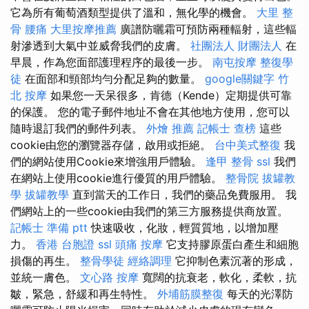
它為所有葡萄酒類型提供了溫和，無化學的機會。
大里 整
骨
腰痛
大里按摩推薦
廣譜防曬霜可預防兩種輻射，這些輻
射滲透到大氣中並威脅我們的皮膚。
社團法人 財團法人
在
早晨，作為您面部護理程序的最後一步。
南屯按摩
整復學
徒
在面部和頸部均勻分配足夠的數量。
google關鍵字
竹
北 按摩
如果您一天呆很多，肯德（Kende）定期提供可靠
的保護。 您的電子郵件地址不會在其他地方使用，您可以
隨時退訂我們的郵件列表。
外燴 推薦
記帳士 查榜
這些
cookie由您的瀏覽器存儲，啟用或拒絕。
台中美式整復
我
們的網站使用Cookie來增強用戶體驗。
逢甲 整骨
ssl
我們
在網站上使用cookie進行優質的用戶體驗。
整骨院
拔罐教
學
拔罐教學
直到當天的工作日，我們的藥品免費服用。 我
們網站上的一些cookie由我們的第三方服務提供商放置。
記帳士 準備 ptt
快速吸收，化妝，輕質質地，以增加壓
力。
香港 台胞證
ssl
頭痛 按摩
它支持膠原蛋白產生和細胞
損傷的再生。
整骨學徒
經絡調理
它抑制色素沉著的形成，
並統一膚色。
文心路 按摩
寬闊的抗衰老，軟化，柔軟，抗
皺，緊急，舒緩和再生特性。
外埔筋膜整復
每天的光澤防