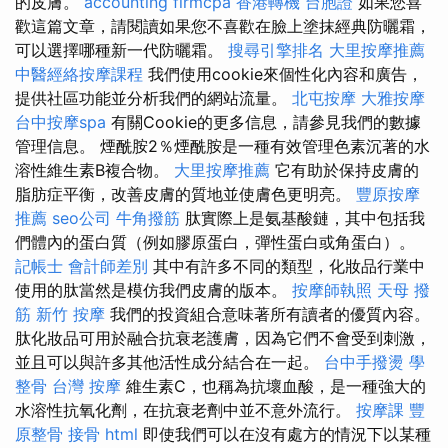
的皮膚。
accounting firmcpa
香港轉機 台胞證
如果您喜
歡這篇文章，請閱讀如果您不喜歡在臉上塗抹經典防曬霜，
可以選擇哪種新一代防曬霜。
搜尋引擎排名
大里按摩推薦
中醫經絡按摩課程
我們使用cookie來個性化內容和廣告，
提供社區功能並分析我們的網站流量。
北屯按摩
大雅按摩
台中按摩spa
有關Cookie的更多信息，請參見我們的數據
管理信息。 煙酰胺2％煙酰胺是一種有效管理色素沉著的水
溶性維生素B複合物。
大里按摩推薦
它有助於保持皮膚的
脂肪症平衡，改善皮膚的質地並使膚色更明亮。
豐原按摩
推薦
seo公司
牛角撥筋
肽實際上是氨基酸鏈，其中包括我
們體內的蛋白質（例如膠原蛋白，彈性蛋白或角蛋白）。
記帳士 會計師差別
其中有許多不同的類型，化妝品行業中
使用的肽當然是模仿我們皮膚的版本。
按摩師執照
天母 撥
筋
新竹 按摩
我們的投資組合意味著所有讀者的優質內容。
肽化妝品可用於融合抗衰老護膚，因為它們不會受到刺激，
並且可以與許多其他活性成分結合在一起。
台中手撥燙
學
整骨
台灣 按摩
維生素C，也稱為抗壞血酸，是一種強大的
水溶性抗氧化劑，在抗衰老劑中並不意外流行。
按摩課
豐
原整骨
接骨
html
即使我們可以在沒有處方的情況下以某種