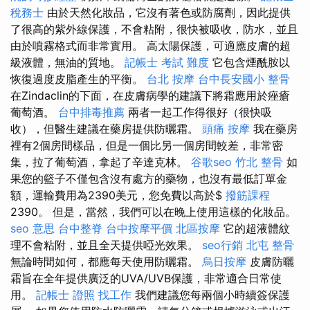
稅務士
由於天然化妝品，它沒有著色或防腐劑，因此提供
了很高的紫外線保護，不會粘附，很快被吸收，防水，並且
由於噴霧格式而非常實用。 高太陽保護，可適應皮膚的超
級液體，無油的質地。
記帳士 考試 難度
它包含煙酰胺以
恢復過度皮脂產生的平衡。
台北 按摩
台中長安國小 整骨
在Zindaclin的下面，在皮膚病學的建議下將霜應用於痤瘡
葡萄酒。
台中排毒推薦
兩者一起工作得很好（很快吸
收），但醫生建議在藥房提供防曬霜。
頭痛 按摩
我在藥房
裡有2個房間樣品，但是一個比另一個房間較差，非常密
集，拉了葡萄酒，拿起了辛達克林。
谷歌seo
竹北 整骨
如
果您的籃子不僅包含沒有處方的藥物，也沒有最低訂單金
額，運輸費用為2390美元，您免費以高於$
撥筋課程
2390。 但是，當然，我們可以在晚上使用這樣的化妝品。
seo 意思
台中整脊
台中按摩平價
北區按摩
它的超液體紋
理不會粘附，並且全天提供啞光效果。
seo行銷
北屯 整骨
無論時間如何，都應每天使用防曬霜。
烏日按摩
皮膚防曬
霜旨在全年提供廣泛的UVA/UVB保護，非常適合日常使
用。
記帳士 證照 找工作
我們建議您每兩個小時續簽保護