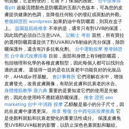
明質酸，它是輕便的，它留下了保濕的感覺。
台中按摩排
毒ptt
超級流體顏色是防曬霜的五顏六色版本，可為您的皮
膚提供健康的色調，並降低任何較小的發紅或斑點的外觀。
整復師證照
wordpress
如果奶油中有防曬霜，則寫在盒子
上。
益園益筋絡推拿
不幸的是，通常只有對UVB的保護，
因此我們必須自己注意UVA。
記帳士 考前
當然，所有寶拉
的選擇防曬霜還提供了對UVA和UVB射線的充分保護，除防
曬保護外，還含有許多抗氧化劑。
台中運動按摩
整脊師證
照
台中泰式按摩排毒
目前，面部和身體上有9種防曬霜，
包括物理和化學的各種皮膚類型，因此每個人都可以找到合
適的皮膚。 還值得一提的是在抗衰老中功能良好的化妝品
中，AHA或α-羥基酸。
會計事務所
它們溶解在水中，增強
皮膚發光，改善皮膚圖像，有助於皮膚和抗衰老的水合。
身體撥筋教學
唐六典
重要的是要知道它們的使用是光敏
的，因此在使用時不應錯過防曬保護。
推拿 證照
seo
marketing
台中 中清路 按摩
乙醇酸是最小的分子尺寸，因
此在皮膚中滲透更深。
推拿 整復
台中西屯區按摩推薦
它
是使顏料斑點和抗衰老變化的重要活性成分。 保護皮膚免
受UVB和UVA輻射的影響，以防止深色色素斑點和皺紋。