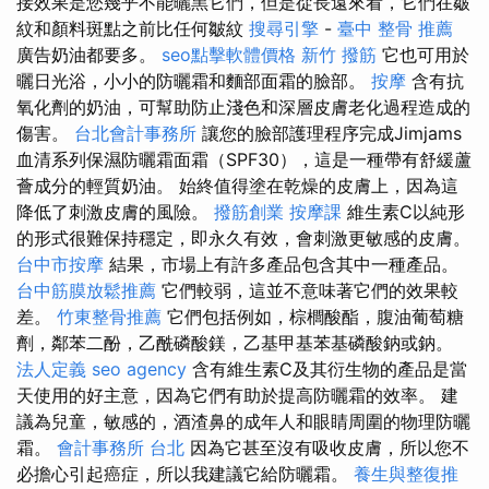
接效果是您幾乎不能曬黑它們，但是從長遠來看，它們在皺
紋和顏料斑點之前比任何皺紋
搜尋引擎
-
臺中 整骨 推薦
廣告奶油都要多。
seo點擊軟體價格
新竹 撥筋
它也可用於
曬日光浴，小小的防曬霜和麵部面霜的臉部。
按摩
含有抗
氧化劑的奶油，可幫助防止淺色和深層皮膚老化過程造成的
傷害。
台北會計事務所
讓您的臉部護理程序完成Jimjams
血清系列保濕防曬霜面霜（SPF30），這是一種帶有舒緩蘆
薈成分的輕質奶油。 始終值得塗在乾燥的皮膚上，因為這
降低了刺激皮膚的風險。
撥筋創業
按摩課
維生素C以純形
的形式很難保持穩定，即永久有效，會刺激更敏感的皮膚。
台中市按摩
結果，市場上有許多產品包含其中一種產品。
台中筋膜放鬆推薦
它們較弱，這並不意味著它們的效果較
差。
竹東整骨推薦
它們包括例如，棕櫚酸酯，腹油葡萄糖
劑，鄰苯二酚，乙酰磷酸鎂，乙基甲基苯基磷酸鈉或鈉。
法人定義
seo agency
含有維生素C及其衍生物的產品是當
天使用的好主意，因為它們有助於提高防曬霜的效率。 建
議為兒童，敏感的，酒渣鼻的成年人和眼睛周圍的物理防曬
霜。
會計事務所 台北
因為它甚至沒有吸收皮膚，所以您不
必擔心引起癌症，所以我建議它給防曬霜。
養生與整復推