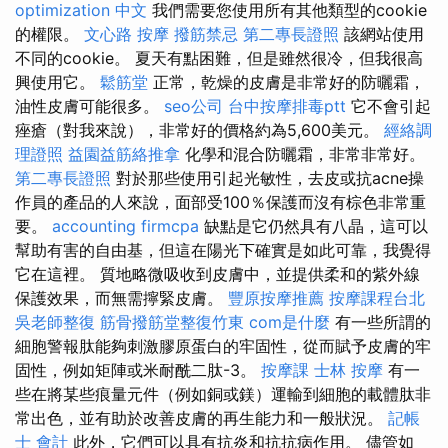
optimization 中文
我們需要您使用所有其他類型的cookie
的權限。
文心路 按摩
撥筋禁忌
第二專長證照
該網站使用
不同的cookie。 夏天有點困難，但是雖然很冷，但我很高
興使用它。
鬆筋堂
正常，乾燥的皮膚是非常好的防曬霜，
油性皮膚可能很多。
seo公司
台中按摩排毒ptt
它不會引起
痤瘡（對我來說），非常好的價格約為5,600美元。
經絡調
理證照
益園益筋絡推拿
化學和混合防曬霜，非常非常好。
第二專長證照
對於那些使用引起光敏性，去皮或抗acne操
作員的產品的人來說，面部受100％保護而沒有棕色非常重
要。
accounting firmcpa
缺點是它仍然具有八晶，這可以
幫助有害的自由基，但這在陽光下確實是如此可靠，我覺得
它在這裡。 質地略微吸收到皮膚中，並提供柔和的紫外線
保護效果，而無需擰緊皮膚。
豐原按摩推薦
按摩課程台北
吳老師整復
筋骨撥筋堂整復竹東
com是什麼
有一些所謂的
細胞警報肽能夠刺激膠原蛋白的牢固性，從而賦予皮膚的牢
固性，例如矩陣或米耐酰二肽-3。
按摩課
士林 按摩
有一
些在將某些痕量元件（例如銅或鎂）運輸到細胞的載體肽非
常出色，並有助於改善皮膚的再生能力和一般狀況。
記帳
士 會計
此外，它們可以具有抗炎和抗抗病作用。 儘管如