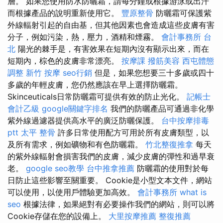
層。 如果您使用防水防曬霜，請每分鐘或根據游泳或出汗
而根據產品的說明重新使用它。
豐原整骨
防曬霜可保護紫
外線輻射引起的自由基，但其他因素也會造成這些皮膚有害
分子，例如污染，熱，壓力，酒精和煙霧。
會計事務所 台
北
陽光的棘手是，有害效果在短期內沒有顯示出來，而在
短期內，棕色的皮膚非常漂亮。
按摩課
撥筋美容
西屯體態
調整
新竹 按摩
seo行銷
但是，如果您想要三十多歲或四十
多歲的年輕皮膚，您仍然應該在早上選擇防曬霜。
Skinceuticals日常防曬霜可提供有效的防止光化。
記帳士
會計乙級
google關鍵字排名
我們的防曬產品可通過非化學
紫外線過濾器提供高水平的廣泛防曬保護。
台中按摩排毒
ptt
太平 整骨
許多日常使用配方可用於所有皮膚類型，以
及所有需求，例如礦物和有色防曬霜。
竹北整復推拿
每天
的紫外線輻射會損害我們的皮膚，減少皮膚的彈性和過早衰
老。
google seo教學
台中推拿推薦
防曬霜的使用對於每
日防止這些影響至關重要。 Cookie是小型文本文件，網站
可以使用，以使用戶體驗更加高效。
會計事務所
what is
seo
根據法律，如果絕對有必要操作我們的網站，則可以將
Cookie存儲在您的設備上。
大里按摩推薦
整復推薦