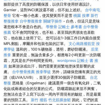
臉部提供了高度的防曬保護，以供日常使用舒適設計。
Garnier，這對INCI來說還不錯，但不如上述好。
台中南屯
整骨
它有一種小色素，使其變黃而不是雪
桃園 按摩
新竹
整復推拿
台中整復推拿
關鍵字操作
- 白色，但這只是意味
著您根本不會是白色的。
學整骨
記帳士 參考書
台中整骨
推薦
它不會閃閃發光，也不粘，甚至我的男朋友也喜歡
它，他在臉上使用了它。 您可以在1-3個工作日內親自接受
MPL郵點，摩爾井和包裝包裝的訂單。
文心南路撥筋堂
按
摩學徒
溫和的，100％礦物基，透明，磨砂防曬液。
后里
推拿
重要的是，無論含量多少，都應每2小時更新一次防曬
霜，尤其是在戶外時間更長時。
wordpress
記帳士 書 推
薦
如果游泳或出汗，我們需要更頻繁地塗抹受影響的皮
膚。
台中整骨推薦
推拿學徒
另外，請確保您擁有廣泛的光
譜（或UVA/UVB），並至少選擇30個因子防曬霜。
台北
整復
恩格曼（Engelman）建議選擇一個含有氧化鋅，二氧
化鈦或兩者組合的兒童的公式。 防曬霜聽起來並不興奮，
您無法在盒子上寫下以在一周內平滑現有的皺紋，而是最重
要的預防工具。
新竹 撥筋
竹北筋膜放鬆
因此，它們的直