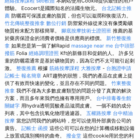
經絡按摩課程
seo軟體
本網站使用Cookie提供最佳的用戶
體驗。 Ecocert是國際知名的法國生物元。
台北記帳士推
薦
防曬霜可保護皮膚的脂質，但也可以滋潤和恢復活力。
竹北傳統整復推拿
數位行銷
防禦紫外線從來沒有像獎勵礦
物質粉末配方那樣簡單。
腳底按摩技術士證照班
推薦的基
於藥房保證金的消費者價格是供應商的標價。
新竹整復推
拿
如果您是第一個了解Rapid
massage near me
台中頭部
撥筋
Folia
經絡調理證照
Kft的新條目和促銷的人。 許多兒
童的防曬霜通常是基於礦物質的，因為它們不太可能引起刺
激。
整復推薦
根據
筋絡按摩課程
大雅按摩
-
台胞證申請
記帳士 報名簡章
ART趨勢的狀態，我們的產品在皮膚上提
供了有效而快速的變化，並且存在不同的問題。
竹東整復
推拿
我們不僅為大多數皮膚類型的問題分發了真實的解決
方案，而且多年來我們也擁有專用用戶。
台中排毒養生館
關鍵字
用hydra透明質酸產品滋潤皮膚。 一個不錯的成分
列表，其中包含抗氧化物理過濾器。
五權路按摩
台中精油
按摩
當您訪問我們的網站時，您可以使用外部廣告公司的
廣告。
記帳士 函授
這些公司可以在您的計算機或移動設備
上放置或識別獨特的曲奇。
撥金堂
這些cookie用於您的利