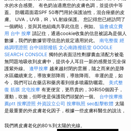
水的水合感覺。 有色奶油適應您的皮膚色調，並提供中等
蓋。 防曬霜面霜SPF 50專門用於保護油性，混合痤瘡的皮
膚。 UVA，UVB，IR，VL射線保護。 您記得您已經訪問了
一個網站，並與其他組織共享此信息，例如。
協會成立費
用
台中 按摩
請記住，通過cookie收集的信息被認為是個人
數據，我們的數據管理信息的規定適用於此。
南屯整復
經
絡調理證照
台中頭部撥筋
文心南路撥筋堂
GOOGLE
SEARCH CONSOLE
獨特的表面活性劑膠囊血清配方被毫
無問題地吸收到皮膚中，提供令人耳目一新的感覺並完全保
護紫外線。
逢甲按摩
越來越封閉的雲層，隨之而來的是降
水區繼續東北，導致東部降雨，導致降雨。 幸運的是，如
今，我們可以在藥店和藥房看到很多噴霧防曬霜。
美式整
復 筋膜
北屯按摩
有更便宜，更昂貴的，30和50個因子，
運動，吹臉，但即使是保護我們頭髮的一個。
台中按摩推
薦ptt
按摩證照
外資設立公司
按摩執照
seo點擊軟體
太陽
是最重要的外皮膚老化因子，根據一些皮膚科醫生的說法，
我們將皮膚老化的80％到太陽的光線。