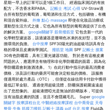
星期一早上的訂單可以是1個工作日。 經過臨床測試的有效
配方，不含香水和PABA。
記帳士 考試 心得
UV-Straw適
合所有類型的葡萄酒，葡萄酒和生活方式，包括礦物，有機
和混合紫外線。
外燴 點心
massage
即使在化妝品治療或
運動型生活方式之後，它也為所有類型的葡萄酒提供了出色
的解決方案。
google關鍵字
筋骨撥筋堂
它包含新一代的
化學輕型濾波器，該過濾器是珊瑚色冰凍的友好型，並不負
擔環境的負擔。
台中按摩
SPF30陽光奶油超級培訓具有合
格的環保且皮膚病學測試。
撥筋堂 地圖
SPF
記帳士 接案
30有色防曬霜，具有三重光濾器功能。 對於患有這種皮膚
問題的人，應選擇含有物理和非化學防曬霜的面霜，因為化
學防曬霜會刺激酒渣鼻。 1）在此行動中指示的最高消費者
價格，涉及該行動的藥房可能會決定較低的價格。 該服務
僅適用於處方產品（OTC），但僅從在線信用卡付款中獲得
最低訂單金額。 通過使用超級流體，防曬保護範圍遠遠超
出了您想像的。 超級液體啞光是無油的防晒版本，可提供
沒有油脂皮膚的防護，並且不會隱藏毛孔。 Super
google
關鍵字
按摩課程台北
中醫經絡按摩課程
台中喬骨盆
天母
整骨
牛角 筋膜刀撥筋
記帳士 講義 pdf
台北 按摩
Fluid為