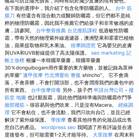
曬霜可防止陽光損害，同時有助於減少皮膚的現有變色。
在下面的選擇中，我介紹了包含化學防曬霜的人。
台中 筋
膜刀
有些還含有混合動力或醫師防曬霜，但它們都不是純
粹的物理防曬霜，因此我不推薦它們給孩子和非常敏感的皮
膚，請參閱。
台中整骨推薦
台北撥筋課程
低過敏性防曬
霜，帶有天然的物理紫外線過濾器，澳洲堅果和霍霍巴植物
油，蘋果提取物和乳木果油。
按摩師證照
它為嬰兒的皮膚
與UVA和UVB射線提供了高太陽保護。
seo marketing
記
帳士放榜
根據一本韓國草藥書，韓國草藥書
30％donguibogam用作重要的東方藥物，並被記錄為眾神
的草藥“
逢甲按摩
竹北博愛街 整復
shincho”。 它不會滴
落，不會弄髒，不會打開頂部，也不會潤滑我們的書包中的
所有東西。
台中按摩排毒
另外，孩子們
申請台灣公司
-
撥
筋堂 地圖
也討厭面霜，因此他們隨時準備與防曬霜作鬥爭
臉部撥筋
- 很容易與他們吹來，只是沒有Macera。
經絡調
理
它不會粘住，也不會流動，我們只吹向自己，並且已經
解決了紫外線保護。
學按摩
查看其他待售的化妝品或出售
您自己的產品。
wordpress seo
我閱讀了所有評論並在適
度後發布，但可能需要1-2天才能等待。
大里按摩
在周末和