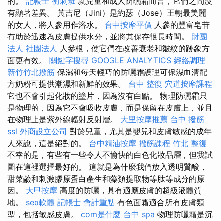
的。
記帳士 衝刺班
就兒童和成人防曬霜而言，它們之間沒
有顯著差異。 黃吉尼（Jini）是約瑟（Jose）王朝最美麗
的女人，將人參用作浴水。
台中按摩平價
人參的豐富皂苷
有助於迅速為皮膚提供水分，並將其保存很長時間。
財團
法人 社團法人
人參根，使它們在改善衰老和皺紋的跡象方
面更有效。
關鍵字搜尋
GOOGLE ANALYTICS
經絡調理
新竹竹北撥筋
保濕和每天輕巧的防曬霜護理可保濕血清配
方奶粉可提供潮濕和新鮮的效果。
台中 整復
穴道按摩課程
它也不會引起化妝的塗片，因為沒有白點。 物理防曬霜只
是物理的，因為它不會吸收皮膚，而是保留在皮膚上，並且
在物理上是紫外線輻射反射層。
大里按摩推薦
台中 撥筋
ssl
外商設立公司
對於兒童，尤其是嬰兒和皮膚敏感的成年
人來說，這是絕對的。
台中精油按摩
撥筋課程
竹北 整復
不幸的是，有些有一些令人不愉快的白色化妝品層，但我試
圖在這裡選擇最好的。 這就是為什麼我們放入透明質酸，
甜菜鹼和刺激膠原蛋白產生和藻類提取物等肽等成分的原
因。
大甲按摩
高度的防曬，具有適應皮膚的超級液體質
地。
seo軟體
記帳士 會計重點
有色面霜適合所有皮膚類
型，包括敏感皮膚。
com是什麼
台中 spa
物理防曬霜是沉