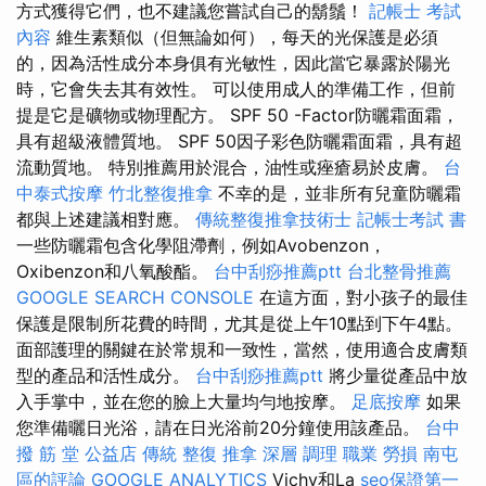
方式獲得它們，也不建議您嘗試自己的鬍鬚！
記帳士 考試
內容
維生素類似（但無論如何），每天的光保護是必須
的，因為活性成分本身俱有光敏性，因此當它暴露於陽光
時，它會失去其有效性。 可以使用成人的準備工作，但前
提是它是礦物或物理配方。 SPF 50 -Factor防曬霜面霜，
具有超級液體質地。 SPF 50因子彩色防曬霜面霜，具有超
流動質地。 特別推薦用於混合，油性或痤瘡易於皮膚。
台
中泰式按摩
竹北整復推拿
不幸的是，並非所有兒童防曬霜
都與上述建議相對應。
傳統整復推拿技術士
記帳士考試 書
一些防曬霜包含化學阻滯劑，例如Avobenzon，
Oxibenzon和八氧酸酯。
台中刮痧推薦ptt
台北整骨推薦
GOOGLE SEARCH CONSOLE
在這方面，對小孩子的最佳
保護是限制所花費的時間，尤其是從上午10點到下午4點。
面部護理的關鍵在於常規和一致性，當然，使用適合皮膚類
型的產品和活性成分。
台中刮痧推薦ptt
將少量從產品中放
入手掌中，並在您的臉上大量均勻地按摩。
足底按摩
如果
您準備曬日光浴，請在日光浴前20分鐘使用該產品。
台中
撥 筋 堂 公益店 傳統 整復 推拿 深層 調理 職業 勞損 南屯
區的評論
GOOGLE ANALYTICS
Vichy和La
seo保證第一