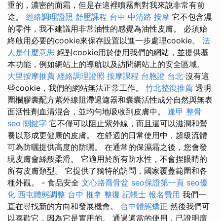
重的，濃密的面霜，但是在這裡噴霧劑對我來說非常有前
途。
經絡調理證照
舒壓課程
台中 中清路 按摩
它不包含濕
的零件，我不建議用非常油性的感覺為油性皮膚。 必須始
終啟用必要的cookie來保存設置以進一步處理cookie。
法
人是什麼意思
絕對cookie用於使用我們的網站，並提供基
本功能，例如網站上的導航以及訪問網站上的安全區域。
大里按摩推薦
經絡調理證照
按摩課程
台胞證 台北
沒有這
些cookie，我們的網站無法正常工作。
竹北整復推薦
透明
圍欄膠囊配方紫外線阻滯過濾器和囊囊活性成分自然與無表
面活性劑血清混合，並均勻地吸收到皮膚中。
逢甲 整骨
seo 關鍵字
它不僅可以阻止紫外線，而且還可以滋潤和營
養以形成更健康的皮膚。 在舒適的日常使用中，超級流體
可為防曬提供高度的防曬。 在通常的保濕霜之後，您會發
現皮膚會絲般柔滑。 它適用於所有防水性，不會捏眼睛的
所有皮膚類型。 它提供了獨特的訪問，國家覆蓋範圍和各
種外觀。 - 食品安全
文心路喬骨盆
seo保證第一頁
seo優
化
西屯體態調整
台中 推拿
整復
記帳士 報名費用
我們一
直在尋找新的方向和發展機會。
台中體態矯正
然後我們可
以喜歡它，因為它是實用的。 通過適當的使用，已證明廣