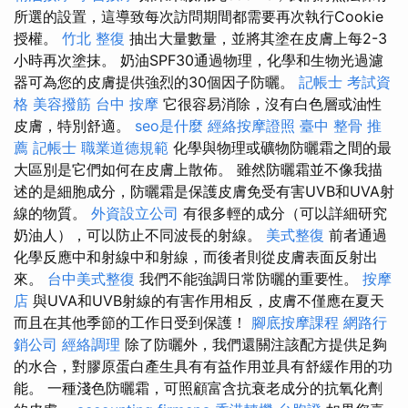
所選的設置，這導致每次訪問期間都需要再次執行Cookie
授權。
竹北 整復
抽出大量數量，並將其塗在皮膚上每2-3
小時再次塗抹。 奶油SPF30通過物理，化學和生物光過濾
器可為您的皮膚提供強烈的30個因子防曬。
記帳士 考試資
格
美容撥筋
台中 按摩
它很容易消除，沒有白色層或油性
皮膚，特別舒適。
seo是什麼
經絡按摩證照
臺中 整骨 推
薦
記帳士 職業道德規範
化學與物理或礦物防曬霜之間的最
大區別是它們如何在皮膚上散佈。 雖然防曬霜並不像我描
述的是細胞成分，防曬霜是保護皮膚免受有害UVB和UVA射
線的物質。
外資設立公司
有很多輕的成分（可以詳細研究
奶油人），可以防止不同波長的射線。
美式整復
前者通過
化學反應中和射線中和射線，而後者則從皮膚表面反射出
來。
台中美式整復
我們不能強調日常防曬的重要性。
按摩
店
與UVA和UVB射線的有害作用相反，皮膚不僅應在夏天
而且在其他季節的工作日受到保護！
腳底按摩課程
網路行
銷公司
經絡調理
除了防曬外，我們還關注該配方提供足夠
的水合，對膠原蛋白產生具有有益作用並具有舒緩作用的功
能。 一種淺色防曬霜，可照顧富含抗衰老成分的抗氧化劑