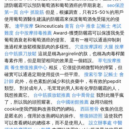
譜防曬霜可以預防葡萄酒和葡萄酒癌的早期衰老。
seo保證
第一頁
台中 抓龍筋
但是，根據調查，只有25-50％的用戶
使用葡萄酒醫生建議的防曬霜來保護葡萄酒免受陽光的侵
害。
逢甲按摩
Skinceuticals
膏肓
台中 推拿
記帳士 考試
難度
台中按摩排毒推薦
Award-獲獎防曬霜可以保護我免受
葡萄酒衰老和葡萄酒癌的侵害。 還有一種可以通過抑制刺
激過程來放鬆模擬肌肉的多樣性。
穴道按摩課程
大腿 按摩
台中筋膜刀放鬆
這就是稱為argirelin的肽，也稱為肉毒桿菌
毒素作用，但是期望相同的效果是一個錯誤。
草屯按摩推
薦
養生整復推廣中心
相反，它僅提供稍微暫時的擰緊，但
確實可以通過定期使用提供一些平滑。
搜索引擎
記帳士 會
計師
此外，在色素點的減少和抗炎藥中，有有效的pepdit
類型。 對於成年人，毛茸茸的男人和有化學防曬霜的人，
我想推薦它。
台中筋膜放鬆推薦
台中喬骨盆
我對此幾乎瘋
了，所以我的頭照耀著。
台中國術館推薦
啟用功能性
cookie使我們能夠改善我們的網站。
西區整骨
收集的信息
是匿名的，僅用於改善網站的操作。
整復師證照
這使我們
可以查看網站的總樣本，而不是使用人。
設立辦事處
中醫