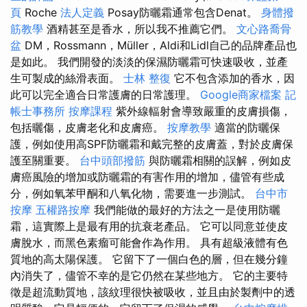
頁
Roche
法人定義
Posay防曬霜通常包含Denat。
身體撥
筋教學
酒精甚至是香水，所以我不推薦它們。
文心路喬骨
盆
DM，Rossmann，Müller，Aldi和Lidl自己的品牌產品也
是如此。 我們開發的淡淡的保濕防曬霜可快速吸收，並產
生可製成的絲滑表面。
士林 整復
它不包含添加的香水，因
此可以完全適合日常護膚的日常護理。
Google商家檔案
記
帳士事務所
按摩課程
紫外線輻射會導致嚴重的皮膚損傷，
包括曬傷，皮膚老化和皮膚癌。
按摩教學
適當的防曬保
護，例如使用高SPF防曬霜和戴完整的皮膚蓋，對於皮膚保
護至關重要。
台中頭部撥筋
與防曬霜相關的誤解，例如皮
膚癌風險的增加或防曬霜的有害作用的增加，儘管有些成
分，例如氧苯甲酮和八氧化物，需要進一步測試。
台中市
按摩
五權路按摩
我們能做的最好的方法之一是使用防曬
霜，這實際上是最有用的抗衰老產品。 它可以同意並使皮
膚脫水，而黑色素瘤可能會作為作用。 具有超級液體有色
質地的高太陽保護。 它留下了一個白色的層，但在幾分鐘
內消失了，儘管不幸的是它仍然在某些地方。 它的主要特
徵是超流動質地，該紋理很快被吸收，並且由於製劑中的透