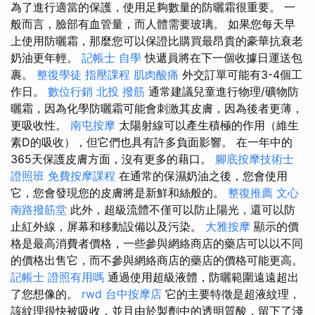
為了進行適當的保護，使用足夠數量的防曬霜很重要。 一
般而言，臉部有血管量，而人體需要玻璃。 如果您每天早
上使用防曬霜，那麼您可以保證比購買最昂貴的豪華抗衰老
奶油更年輕。
記帳士 自學
快遞員將在下一個收據日運送包
裹。
整復學徒
指壓課程
肌肉酸痛
外交訂單可能有3-4個工
作日。
數位行銷
北投 撥筋
通常建議兒童進行物理/礦物防
曬霜，因為化學防曬霜可能會刺激其皮膚，因為後者更薄，
更吸收性。
南屯按摩
太陽射線可以產生積極的作用（維生
素D的吸收），但它們也具有許多負面影響。 在一年中的
365天保護皮膚方面，沒有更多的藉口。
腳底按摩技術士
證照班
免費按摩課程
在通常的保濕奶油之後，您會使用
它，您會發現您的皮膚將是新鮮和絲般的。
整復推薦
文心
南路撥筋堂
此外，超級流體不僅可以防止陽光，還可以防
止紅外線，屏幕和移動設備以及污染。
大雅按摩
顯示的價
格是最高消費者價格，一些參與網絡商店的藥店可以以不同
的價格出售它，而不參與網絡商店的藥店的價格可能更高。
記帳士 證照有用嗎
通過使用超級液體，防曬範圍遠遠超出
了您想像的。
rwd
台中按摩店
它的主要特徵是超液紋理，
該紋理很快被吸收，並且由於製劑中的透明質酸，留下了淺