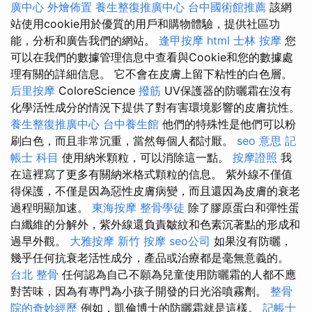
廣中心
外燴佈置
養生整復推廣中心
台中國術館推薦
該網
站使用cookie用於優質的用戶和購物體驗，提供社區功
能，分析和廣告我們的網站。
逢甲按摩
html
士林 按摩
您
可以在我們的數據管理信息中查看與Cookie和您的數據處
理有關的詳細信息。 它不會在皮膚上留下粘性的白色層。
后里按摩
ColoreScience
撥筋
UV保護器的防曬霜在沒有
化學活性成分的情況下提供了對有害環境影響的皮膚抗性。
養生整復推廣中心
台中養生館
他們的特殊性是他們可以粉
刷白色，而且非常沉重，當然每個人都討厭。
seo 意思
記
帳士 科目
使用納米顆粒，可以消除這一點。
按摩證照
我
在這裡寫了更多有關納米格式顆粒的信息。 紫外線不僅值
得保護，不僅是因為惡性皮膚病變，而且還因為皮膚的衰老
過程明顯加速。
東海按摩
整骨學徒
除了膠原蛋白和彈性蛋
白纖維的分解外，紫外線還負責皺紋和色素沉著點的形成和
過早外觀。
大雅按摩
新竹 按摩
seo公司
如果沒有防曬，
幾乎任何抗衰老活性成分，產品或治療都是毫無意義的。
台北 整骨
任何認為自己不願為兒童使用防曬霜的人都不應
對苦味，因為有專門為小孩子開發的日光浴噴霧劑。
整骨
院的奇妙經歷
例如，凱倫博士的防曬霜就是這樣。
記帳士