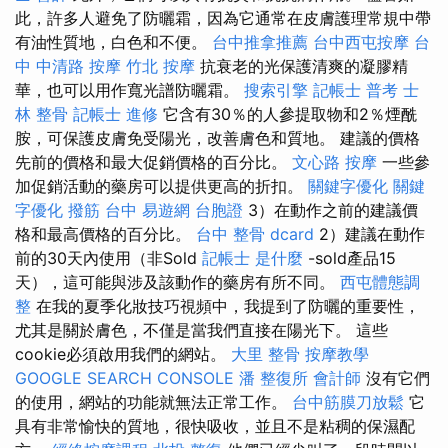
此，許多人避免了防曬霜，因為它通常在皮膚護理常規中帶
有油性質地，白色和不便。
台中推拿推薦
台中西屯按摩
台
中 中清路 按摩
竹北 按摩
抗衰老的光保護清爽的凝膠精
華，也可以用作寬光譜防曬霜。
搜索引擎
記帳士 普考
士
林 整骨
記帳士 進修
它含有30％的人參提取物和2％煙酰
胺，可保護皮膚免受陽光，改善膚色和質地。 建議的價格
先前的價格和最大促銷價格的百分比。
文心路 按摩
一些參
加促銷活動的藥房可以提供更高的折扣。
關鍵字優化
關鍵
字優化
撥筋 台中
易遊網 台胞證
3）在動作之前的建議價
格和最高價格的百分比。
台中 整骨 dcard
2）建議在動作
前的30天內使用（非Sold
記帳士 是什麼
-sold產品15
天），這可能與涉及該動作的藥房有所不同。
西屯體態調
整
在我的夏季化妝技巧視頻中，我提到了防曬的重要性，
尤其是關於膚色，不僅是當我們直接在陽光下。 這些
cookie必須啟用我們的網站。
大里 整骨
按摩教學
GOOGLE SEARCH CONSOLE
潘 整復所
會計師
沒有它們
的使用，網站的功能就無法正常工作。
台中筋膜刀放鬆
它
具有非常愉快的質地，很快吸收，並且不是粘稠的保濕配