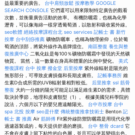
益最重要的廣告。
台中肩頸放鬆
按摩教學
GOOGLE
SEARCH CONSOLE
它們還可以用來限制特定廣告的觀看
次數，並衡量廣告活動的效率。 有機防曬霜，也稱為化學
瀝青，可以像海綿一樣穿透葡萄酒，以散射和吸收紫外線。
seo軟體
經絡按摩課程台北
seo services
記帳士 書
新竹
按摩
台中刮痧推薦
礦物防曬車，也稱為物理俯仰，位於葡
萄酒的頂部，將紫外線作為盾牌擋住。
南區整復
養生與整
復推廣中心
二氧化鈦是每100％礦物防曬霜中發現的天然礦
物質。 當然，這一數量在身高和體重的比例中變化。
美式
整復課程
台中 按摩
撥金堂
后里按摩
紫外線輻射是陽光的
無形部分，可導致皮膚損傷和長期皮膚癌。
記帳事務所
維
生素D合成所需的UVB輻射量相對較低。
后里推拿
ssl
筋骨
整復
大約一分鐘的陽光可能足以滿足維生素D的需求，具體
取決於季節，地理和皮膚類型（1）。 根據美國兒科學院的
說法，六個月以下的嬰兒應遠離陽光。
台中市按摩
台中
spa
北投 按摩
seo是什麼
傳統整復推拿技術士
Benton
記
帳士 書 推薦
Air
筋師傅
Fit紫外線防禦防曬霜是用現代化學
過濾器製成的，每天提供舒適的磨損。
台中 整骨 dcard
它
不會在皮膚上留下粘性的白色層，並且可以使其變得出色。