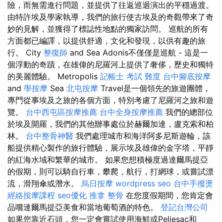
險，而無需進行問題，並提供了往返巡迴演出的平穩過渡。
由特許埃及學家執導，我們的旅行使古埃及的奇觀帶來了奇
妙的見解，並獲得了標誌性地點的獨家訪問。 巡航的所有
方面都已編譯，以提供舒適，文化和發現，以供有趣的旅
行。 City
整復師
and Sea Adonis不僅僅是巡航 - 這是一
個浮動的奇蹟，在雄偉的尼羅河上提供了奢侈，歷史和獨特
的美麗體驗。 Metropolis
記帳士 考試 難度
台中腳底按摩
and
學按摩
Sea
北屯按摩
Travel是一個領先的旅遊團體，
專門從事埃及之旅的各個方面，特別考慮了尼羅河之旅和遊
覽。
台中西屯區按摩推薦
台中全身按摩推薦
我們的總部位
於埃及開羅，我們的其他辦事處位於赫爾加達，盧克索和柏
林。
台中整骨神醫
我們處理城市和海洋阿多尼斯遊輪，該
船提供精心製作的旅行體驗，展示埃及雄偉的金字塔，平靜
的紅海水域和繁華的城市。 如果您想積極度過達爾馬提亞
的假期，則可以騎自行車，攀爬，航行，打網球，或嘗試漂
流，滑翔傘或潛水。
烏日按摩
wordpress seo
台中手撥燙
經絡按摩課程
seo優化
推拿 整骨
在您度假期間，您肯定會
品嚐達爾馬提亞美食和當地葡萄酒的特色。
登記台灣公司
如果您靠近石頭，您一定會嘗試使用海鮮或Peljesac和