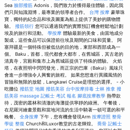
Sea
臉部撥筋
Adonis，我們致力於獲得最佳體驗，因此我
們只與知識淵博，最專業的領導者合作。
台灣 按摩
豪華珠
寶，獨特的紀念品和埃及圖案為船上提供了美妙的購物體
驗。
撥筋領行
您可以通過我們的實際預訂機會輕鬆地計劃
埃及的旅行和活動。
學按摩
體驗最新的美食，由當地成分
製成，這些食品可以保證前往埃及期間的口味和質量。 阿
塞拜疆是一個特殊但被低估的目的地，東部和西部成為一
個。 Baku，首都，現代都會大都市，在舊城區，其古老的
清真寺，宮殿和集市上為舊城區提供了特殊的體驗。 火焰
塔，在夜照明中閃閃發光，而正宗的巴庫（Bakui）風味只
會進一步增強令人興奮的旅程。 如果您想進行異國風情的
冒險和無限的放鬆，Langkawi Cruise是理想的選擇。 - 小
吃攤位
撥筋堂 地圖
撥筋美容
台中按摩排毒
士林 推拿
撥
筋美容
massage
記帳士 考試 報名
腳底按摩教學
熱帶款
待，茂密的叢林和清澈的海灘提供寧靜的綠洲。 午餐後，
在尼羅河繪畫景觀和當地河流的生活中騎著一頓可選的和平
晚餐。
全身按摩
下午，您有機會發現Arm
按摩證照
整骨
學徒
整復
Church和Luxor教堂的古老輝煌。
喬骨
記帳士