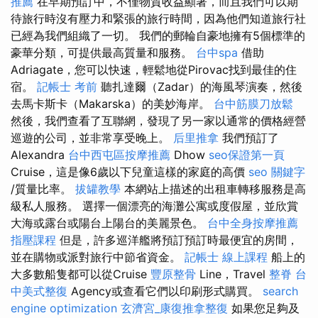
推薦
在早期預訂中，不僅物質收益顯著，而且我們可以期
待旅行時沒有壓力和緊張的旅行時間，因為他們知道旅行社
已經為我們組織了一切。 我們的郵輪自豪地擁有5個標準的
豪華分類，可提供最高質量和服務。
台中spa
借助
Adriagate，您可以快速，輕鬆地從Pirovac找到最佳的住
宿。
記帳士 考前
聽扎達爾（Zadar）的海風琴演奏，然後
去馬卡斯卡（Makarska）的美妙海岸。
台中筋膜刀放鬆
然後，我們查看了互聯網，發現了另一家以通常的價格經營
巡遊的公司，並非常享受晚上。
后里推拿
我們預訂了
Alexandra
台中西屯區按摩推薦
Dhow
seo保證第一頁
Cruise，這是像6歲以下兒童這樣的家庭的高價
seo 關鍵字
/質量比率。
拔罐教學
本網站上描述的出租車轉移服務是高
級私人服務。 選擇一個漂亮的海灘公寓或度假屋，並欣賞
大海或露台或陽台上陽台的美麗景色。
台中全身按摩推薦
指壓課程
但是，許多巡洋艦將預訂預訂時最便宜的房間，
並在購物或派對旅行中節省資金。
記帳士 線上課程
船上的
大多數船隻都可以從Cruise
豐原整骨
Line，Travel
整脊
台
中美式整復
Agency或查看它們以印刷形式購買。
search
engine optimization
玄濟宮_康復推拿整復
如果您足夠及