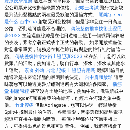
豐原按摩推薦
這通常要簡單得多，但是您需要通過抓住航
空公司票來比較郵輪機票的價格。
記帳士考試
飛行或駕駛
是到該船登機點的兩種最受歡迎​​的運輸方式。
關鍵字
seo
是什么
台中spa
駕駛受到您控制，但是除非您住一日高速
公路，否則這可能是不合理的。
傳統整復推拿技術士證照
班2023
主流巡航線總是在七日遊輪上使用一個或兩個衣服
的夜晚，乘客穿著正式或半正式的著裝。 如果開放式座位
對您非常重要，請務必在抓住旅行時與您的旅行社討論這一
點。
傳統整復推拿技術士證照班2023
坐在船上，您可以欣
賞艱苦的活動，例如遠足，騎自行車，潛水，潛水或其他水
上運動。
素食 外燴 台北
記帳士 證照有用嗎
選擇郵輪目的
地通常是未來巡洋艦的最困難的決定。
台中肩頸放鬆
這意
味著您可以通過克魯斯船到達所有大洲和許多國家。
播筋
堂
指壓課程
甚至沒有土地的地區，例如中歐，俄羅斯或中
國的jangce河和東南亞的梅肯河，也經常在河流之旅中提
供。
竹北腰痛
借助Adriagate，您可以快速，輕鬆地從
Split中找到最佳的住宿。 各種電影，音樂選擇和衛星電視
頻道可直接在機艙內購買。 每個小屋都位於下層甲板上
方，可提供出色的景色和可訪問性。 例如，我們有機會了