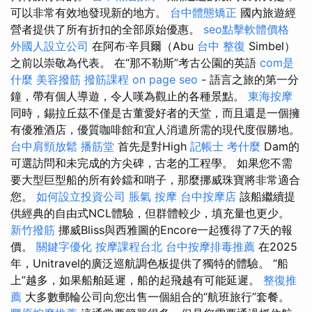
可以非常有效地發現新的地方。
台中體態矯正
國內旅遊經
營者提供了所有折扣的全部原始優惠。
seo點擊軟體價格
外國人設立公司
在阿布·辛貝爾（Abu
台中 整復
Simbel）
之前以崇敬為代表。 在“那不勒斯”考古公園的英語
com是
什麼
美容撥筋
撥筋課程
on page seo
- 語言之旅的第一分
鐘，帶有個人導遊，令人嘆為觀止的各種景點。
東海按摩
同時，錫拉丘茲不僅是古董愛好者的天堂，而且還是一個擁
有優雅酒店，優質咖啡館和宜人消遣所需的現代度假勝地。
台中肩頸放鬆
播筋堂
首先是對High
記帳士 考什麼
Dam的
可選訪問和未完成的方尖碑，古老的工程學。 如果您不需
要大型巨型船的所有鈴鐺和哨子，那麼挪威珠寶將非常適合
您。
如何設立投資公司
脹氣 按摩
台中按摩店
該船繼續提
供經典的自由式NCL體驗，但群體較少，填充量也更少。
新竹撥筋
挪威Bliss與西雅圖的Encore一起獲得了7天的報
價。
關鍵字優化
按摩課程台北
台中按摩排毒推薦
在2025
年，Unitravel的廣泛巡航調色板提供了獨特的體驗。 “船
上”越多，如果船舶延遲，船的起飛越有可能延遲。
整復推
薦
大多數郵輪公司向您出售一個組合的“航班旅行”套餐。