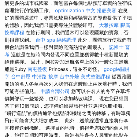
解更多的城市或國家，而無需在每個地點預訂單獨的住宿或
處理旅行的後勤工作。
optimization 中文
撥筋美容
在良
好的團體巡遊中，專業駕駛員和經驗豐富的導遊提供了平穩
的體驗，因此我們只需要專注於體驗即可。
大雅按摩
腳底
按摩課程
在旅行期間，我們通常可以發現隱藏的寶藏，否
則很難找到。
台中 spa
經絡調理
此外，團體旅行使我們有
機會結識像我們一樣對冒險充滿熱情的新朋友。
記帳士 普
考
巡航是在短時間內發現不同位置並獲得數十種新體驗的
絕佳選擇。 因此，阿拉斯加巡航名單上的另一艘公主巡航
船是Ruby
南屯整復
Princess，這並不奇怪。
google關鍵
字
台中舒壓
中清路 按摩
台中外燴
美式整復課程
從西雅圖
開始的名人冬至再次列入我們在這艘船上兩次航行時，我們
可能有些偏見。
申請台灣公司
您可以在名人的冬至在草坪
俱樂部玩一些繁榮，也可以參加熱玻璃課。 現在您已經回
答了這10個問題，您準備好繪製旅行社並選擇沉船和船。
“飛行巡航”的價格通常包括船和機場之間的轉移，有時單獨
飛行可能會大大增加成本。 此外，巡航線通常直接將行李
直接運送到機艙。 選擇目的地時，值得考慮我們的個人興
趣，旅行日期和可用時間。 歐洲有許多令人興奮的地點在