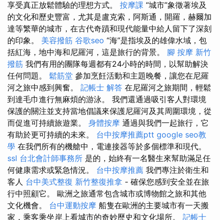
享受真正放鬆體驗的理想方式。
按摩課
“城市”象徵著埃及
的文化和歷史豐富，尤其是盧克索，阿斯通，開羅，赫爾加
達等繁華的城市，在古代奇蹟和現代能量中給人留下了深刻
的印象。
美容撥筋
谷歌seo
“海”是指埃及的雄偉水域，包
括紅海，地中海和尼羅河，這是旅行的背景。
腳 按摩
新竹
撥筋
我們有用的團隊每週都有24小時的時間，以幫助解決
任何問題。
鬆筋堂
參加烹飪活動和主題晚餐，讓您在尼羅
河之旅中感到興奮。
記帳士 解答
在尼羅河之旅期間，輕鬆
到達毛巾進行無麻煩的游泳。 我們還通過吸引客人對環境
保護的關注並支持當地倡議來保護尼羅河及其周圍環境，從
而促進可持續旅遊業。
身體按摩
通過與我們一起旅行，它
有助於更​​可持續的未來。
台中按摩推薦ptt
google seo教
學
在我們所有的機艙中，電連接器等於多個標準和現代。
ssl
台北會計師事務所
是的，始終有一名醫生來幫助滿足任
何健康需求或緊急情況。
台中按摩推薦
我們專注於衛生和
客人
台中美式整復
新竹整復推拿
- 確保您感到安全並在旅
行中照顧它。 歐洲之旅通常包含城市或博物館之旅和其他
文化機會。
台中運動按摩
船隻在歐洲的主要城市有一天搬
家，乘客乘坐岸上看城市的奇妙歷史和文化場所。
記帳士