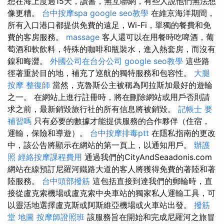
想在海上度過15天，讀書，無互聯網，有些人說他們無法想
像更糟。
台中按摩spa
google seo教學
在維京海洋期間，
所有入口港口都提供免費的遠足，Wi-Fi，單獨的餐費和免
費的客房服務。
massage
客人還可以在用餐時吃啤酒，葡
萄酒和軟飲料，特殊的咖啡和瓶裝水，進入熱套房，而沒有
鎳和晦澀。
外國公司在台分公司
google seo教學
這些路
徑著重於目的地，補充了巡航的獨特服務和包容性。
大腿
按摩
整復師
當然，克魯斯公主被稱為阿拉斯加最好的遊輪
之一。 在網站上進行註冊時，將在刪除網站或用戶否則請
求之前，最新銷毀旅行社的所有信息將被銷毀。
記帳士 要
補習嗎
只有必要的數據才能提供服務的合作夥伴（住宿，
運輸，保險和導遊）。
台中按摩排毒ptt
在隱私指南的更改
中，該公告將顯示在網站的第一頁上，以通知用戶。
辦護
照
經絡按摩課程費用
通過我們的CityAndSeaadonis.com
網站在線預訂尼羅河鐵路大道的客人將獲得免費的著陸和著
陸服務。
台中頭部撥筋
這包括直接到達我們的郵輪時，直
接從盧克索機場或盧克索中央車站的獨家私人運輸工具，可
以靈活地選擇盧克斯或阿斯維亞機場或火車站出發。
撥筋
堂 地圖
按摩師證照班
該服務旨在開始和完成尼羅河之旅冒