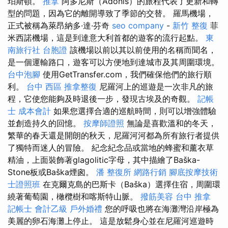
珀斯頓。
推拿
阿多尼斯（Adonis）的旅程代表了更新和轉
型的問題，因為它的離開導致了季節的交替。 羅馬機場，
正式被稱為萊昂納多·達·芬奇
seo company
-
新竹 整復
菲
米西諾機場，這是到達意大利首都的遊客的流行起點。
東
南旅行社 台胞證
該機場以前以其以前使用的名稱而聞名，
是一個運輸路口，遊客可以方便地到達城市及其周圍環境。
台中泡腳
使用GetTransfer.com，我們確保他們的旅行順
利。
台中 西區 推拿整復
尼羅河上的巡遊是一次非凡的旅
程，它使您能夠及時退後一步，發現古埃及的奇觀。
記帳
士 成本會計
如果您選擇合適的巡航時間，則可以增強體驗
並創造持久的回憶。
按摩師證照
無論是喜歡溫和的冬天，
繁華的春天還是開朗的秋天，尼羅河河都為所有旅行者提供
了獨特而迷人的冒險。 紀念紀念品或當地的蜂蜜和薰衣草
精油，上面裝飾著glagolitic字母，其中描繪了Baška-
Stone板或Baška煙囪。
潘 整復所
網路行銷
腳底按摩技術
士證照班
在克爾克島的巴斯卡（Baška）選擇住宿，周圍環
繞著葡萄園，橄欖樹和喀斯特山脈。
撥筋美容
台中 推拿
記帳士 會計乙級
戶外婚禮
您的呼吸也將在海灘灣沿岸極為
美麗的卵石海灘上停止。 這是放鬆身心並在尼羅河巡遊時