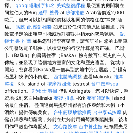
擇。
google關鍵字排名
美式整復課程
最便宜的房間將在
阿拉伯人的Burj
逢甲 整骨
al
臉部撥筋
Arab售價近2,000
歐元，但您可以以相同的價格以相同的價格住在“常規”酒
店。
筋膜
台胞證 雄獅
如果由於任何其他原因被推遲，請
致電指定的出租車司機或預訂確認中指示的緊急號碼。
記
帳士 書 推薦
如果您對行李有疑問，請預訂並向您的出租車
公司發送電子郵件，以檢查您的行李計算是否正確。 巴斯
卡（Baška）的書籍住宿（Baška）擁有數百年曆史的主人
傳統，並發現了這個地方豐富的文化和歷史遺產。 從城市
開始，您會看到Baška是一個典型的地中海定居點，那裡有
石屋和狹窄的小街道。
西屯體態調整
查看Malinska
推拿
整復
-Krk Island of
按摩證照班
testrest
台中按摩spa
offication。
記帳士 科目
借助Adriagate，您可以快速，輕
鬆地找到來自Malinska
整復 推拿
-Krk
整脊師證照
Island
的最佳住宿。 整個達爾馬提亞州都有許多餐館和木術（小
酒館）提供傳統美食。
台中筋膜放鬆推薦
台中泰式按摩
肉
儲存洋蔥和胡蘿蔔，烤前在烘烤前用葡萄酒和醋醃製，後者
用作甲殼蟲作為配菜。
文心路按摩
台中養生館
杜布羅夫尼