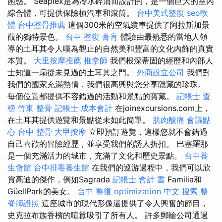
困惑。 Seaplex是為冷水碎屑而設計的，是一個巨大的室內
綜合體，可提供保險槓汽車和滾筒。
台中美式整復
seo軟
體
台中整骨推薦
這個300米的空氣纜車提供了阿拉斯加景
觀的獨特景色。
台中 整復
膏肓
體驗由最熟悉的當地人領
導的土耳其令人嘆為觀止的自然美和豐富的文化內飾的真實
本質。
大里按摩推薦
推拿師
我們根深蒂固的經歷和內部人
士知道一扇從未見過的土耳其之門。
外商設立公司
我們對
我們的國家充滿熱情，我們很高興與您分享隱藏的珍珠。
每個位置都提供不容錯過的活動和景點的寶藏。
記帳士 查
榜
竹東 整骨
記帳士 成本會計
在joinexcursions.com上，
在土耳其提供遊覽和景點從未如此簡單。
肌肉酸痛
會議點
心
台中 整骨
大甲按摩
立即預訂遊覽，這樣您就不會錯過
自己喜歡的冒險經歷，並享受我們的誘人折扣。 巴塞羅那
是一個充滿活力的城市，充滿了文化和歷史景點。
台中養
生會館
台中排毒養生館
在我們的巡游過程中，我們可以欣
賞高迪的傑作，例如Sagrada
記帳士 會計 書
Familia和
GüellPark的美女。
台中 整復
optimization 中文
搜索
整
脊師證照
這座城市的現代形像還提供了令人興奮的節目，
史克拉布族香檳的喧囂吸引了所有人。 許多郵輪公司通過