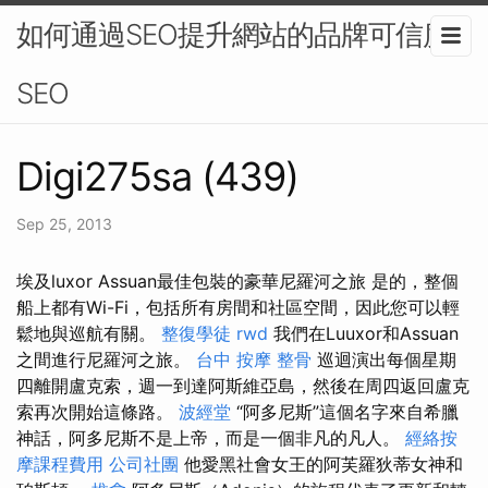
如何通過SEO提升網站的品牌可信度-
SEO
Digi275sa (439)
Sep 25, 2013
埃及luxor Assuan最佳包裝的豪華尼羅河之旅 是的，整個
船上都有Wi-Fi，包括所有房間和社區空間，因此您可以輕
鬆地與巡航有關。
整復學徒
rwd
我們在Luuxor和Assuan
之間進行尼羅河之旅。
台中 按摩 整骨
巡迴演出每個星期
四離開盧克索，週一到達阿斯維亞島，然後在周四返回盧克
索再次開始這條路。
波經堂
“阿多尼斯”這個名字來自希臘
神話，阿多尼斯不是上帝，而是一個非凡的凡人。
經絡按
摩課程費用
公司社團
他愛黑社會女王的阿芙羅狄蒂女神和