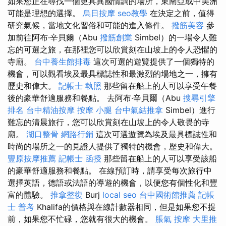
如果您正在尋找一個更具異國情調的場所，東南亞或中美洲
可能是理想的選擇。
烏日按摩
seo教學
在決定之前，值得
研究氣候，當地文化習俗和可能的進入條件。
撥筋美容
參
加前往阿布·辛貝爾（Abu
撥筋創業
Simbel）的一場令人難
忘的可選之旅，在那裡您可以欣賞刻在山坡上的令人恐懼的
寺廟。
台中養生館排毒
這次可選的遊覽提供了一個獨特的
機會，可以觀看埃及最具標誌性和最激烈的場地之一，擁有
歷史和偉大。
記帳士 執照
那些留在船上的人可以享受午餐
後的豪華舒適服務和餐點。 去阿布·辛貝爾（Abu
搜尋引擎
排名
台中精油按摩
按摩 小腿
台中氣結推拿
Simbel）進行
難忘的清晨旅行，您可以欣賞刻在山坡上的令人敬畏的寺
廟。
湖口整骨
網路行銷
這次可選遊覽為埃及最具標誌性和
時尚的場所之一的見證人提供了獨特的機會，歷史和偉大。
豐原按摩推薦
記帳士 函授
那些留在船上的人可以享受該船
的豪華舒適服務和餐點。 在線預訂時，請享受每次旅行中
選擇英語，德語或法語的導遊的機會，以便您有個性化和豐
富的體驗。
推拿整復
Burj
local seo
台中國術館推薦
記帳
士 普考
Khalifa的價格與在線計數器相同，但是如果您不提
前，如果您不忙碌，您就有很大的機會。
脹氣 按摩
大里推