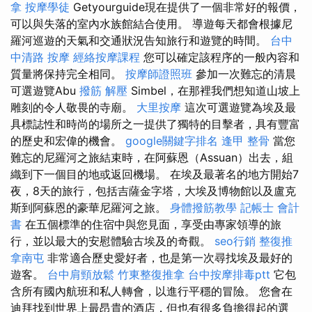
拿
按摩學徒
Getyourguide現在提供了一個非常好的報價，
可以與失落的室內水族館結合使用。 導遊每天都會根據尼
羅河巡遊的天氣和交通狀況告知旅行和遊覽的時間。
台中
中清路 按摩
經絡按摩課程
您可以確定該程序的一般內容和
質量將保持完全相同。
按摩師證照班
參加一次難忘的清晨
可選遊覽Abu
撥筋 解壓
Simbel，在那裡我們想知道山坡上
雕刻的令人敬畏的寺廟。
大里按摩
這次可選遊覽為埃及最
具標誌性和時尚的場所之一提供了獨特的目擊者，具有豐富
的歷史和宏偉的機會。
google關鍵字排名
逢甲 整骨
當您
難忘的尼羅河之旅結束時，在阿蘇恩（Assuan）出去，組
織到下一個目的地或返回機場。 在埃及最著名的地方開始7
夜，8天的旅行，包括吉薩金字塔，大埃及博物館以及盧克
斯到阿蘇恩的豪華尼羅河之旅。
身體撥筋教學
記帳士 會計
書
在五個標準的住宿中與您見面，享受由專家領導的旅
行，並以最大的安慰體驗古埃及的奇觀。
seo行銷
整復推
拿南屯
非常適合歷史愛好者，也是第一次尋找埃及最好的
遊客。
台中肩頸放鬆
竹東整復推拿
台中按摩排毒ptt
它包
含所有國內航班和私人轉會，以進行平穩的冒險。 您會在
迪拜找到世界上最昂貴的酒店，但也有很多負擔得起的選