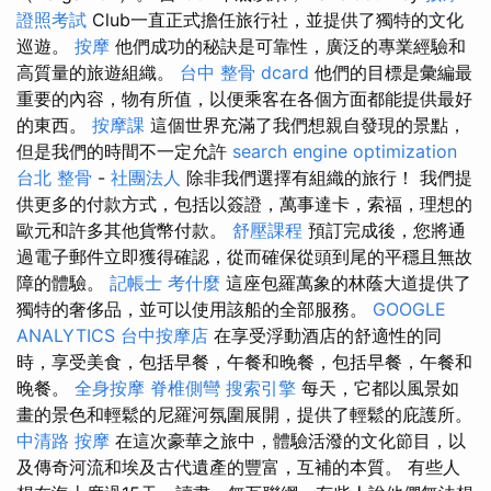
證照考試
Club一直正式擔任旅行社，並提供了獨特的文化
巡遊。
按摩
他們成功的秘訣是可靠性，廣泛的專業經驗和
高質量的旅遊組織。
台中 整骨 dcard
他們的目標是彙編最
重要的內容，物有所值，以便乘客在各個方面都能提供最好
的東西。
按摩課
這個世界充滿了我們想親自發現的景點，
但是我們的時間不一定允許
search engine optimization
台北 整骨
-
社團法人
除非我們選擇有組織的旅行！ 我們提
供更多的付款方式，包括以簽證，萬事達卡，索福，理想的
歐元和許多其他貨幣付款。
舒壓課程
預訂完成後，您將通
過電子郵件立即獲得確認，從而確保從頭到尾的平穩且無故
障的體驗。
記帳士 考什麼
這座包羅萬象的林蔭大道提供了
獨特的奢侈品，並可以使用該船的全部服務。
GOOGLE
ANALYTICS
台中按摩店
在享受浮動酒店的舒適性的同
時，享受美食，包括早餐，午餐和晚餐，包括早餐，午餐和
晚餐。
全身按摩
脊椎側彎
搜索引擎
每天，它都以風景如
畫的景色和輕鬆的尼羅河氛圍展開，提供了輕鬆的庇護所。
中清路 按摩
在這次豪華之旅中，體驗活潑的文化節目，以
及傳奇河流和埃及古代遺產的豐富，互補的本質。 有些人