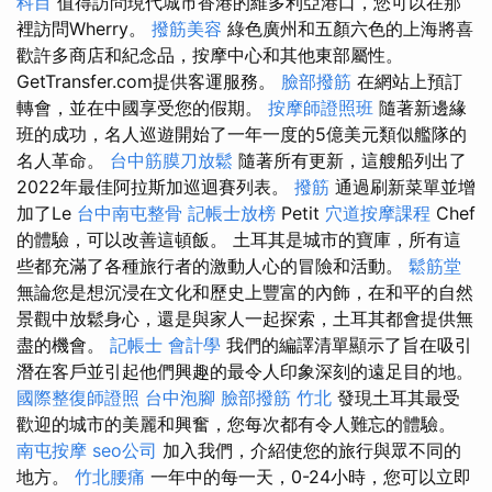
科目
值得訪問現代城市香港的維多利亞港口，您可以在那
裡訪問Wherry。
撥筋美容
綠色廣州和五顏六色的上海將喜
歡許多商店和紀念品，按摩中心和其他東部屬性。
GetTransfer.com提供客運服務。
臉部撥筋
在網站上預訂
轉會，並在中國享受您的假期。
按摩師證照班
隨著新邊緣
班的成功，名人巡遊開始了一年一度的5億美元類似艦隊的
名人革命。
台中筋膜刀放鬆
隨著所有更新，這艘船列出了
2022年最佳阿拉斯加巡迴賽列表。
撥筋
通過刷新菜單並增
加了Le
台中南屯整骨
記帳士放榜
Petit
穴道按摩課程
Chef
的體驗，可以改善這頓飯。 土耳其是城市的寶庫，所有這
些都充滿了各種旅行者的激動人心的冒險和活動。
鬆筋堂
無論您是想沉浸在文化和歷史上豐富的內飾，在和平的自然
景觀中放鬆身心，還是與家人一起探索，土耳其都會提供無
盡的機會。
記帳士 會計學
我們的編譯清單顯示了旨在吸引
潛在客戶並引起他們興趣的最令人印象深刻的遠足目的地。
國際整復師證照
台中泡腳
臉部撥筋 竹北
發現土耳其最受
歡迎的城市的美麗和興奮，您每次都有令人難忘的體驗。
南屯按摩
seo公司
加入我們，介紹使您的旅行與眾不同的
地方。
竹北腰痛
一年中的每一天，0-24小時，您可以立即