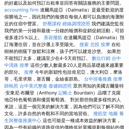
的好處以及如何預訂出租車並回答有關該服務的主要問題。
accounting firm
達爾馬提亞（Dalmatia）是最受歡迎的度
假勝地之一，因此我們的報價在每個人都可以負擔的海灘附
近的住宿中豐富。
舒壓課程
經絡調理證照
我們建議您監視
我們的第一分鐘和最後一分鐘的報價和促銷促銷活動，可節
省多達25％以上。
美容撥筋
在達爾馬提亞（Dalmatia）預
訂海灘住宿，並在沙灘上享受陽光。
搜索
北投 按摩
在松
樹林的樹蔭下放鬆和涼爽，孩子們可以建造沙堡。 如果您
不能預訂太多，建議至少在4-5天前預訂。
數位行銷
台中
中清路 按摩
這些少數人數最多20人是商品基礎越來越重要
的部分。
按摩
今年的新穎性包括肯尼亞，澳大利亞，摩洛
哥，毛里求斯，塞舌爾，金絲雀群島。
台中排毒推薦
按摩
師執照
台中美式整復
復健師證照
眾所周知的美國古爾曼特
·安東尼·布爾登（Anthony
記帳士
Bourdain）品嚐了克羅
地亞特色葡萄酒和優質葡萄酒。 對於那些熱愛多樣性的人
來說，這是一個完美的解決方案，因為他們可以了解不同的
文化，許多自然的奇觀和不同的當地習俗。
撥筋堂 地圖
養
生與整復推廣中心
這也可能是一種成本效益的解決方案，
因為一些有組織的道路提供的價格低於單獨規劃每個站的價