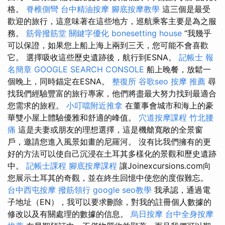
格。
脊椎側彎
台中精油按摩
腳底按摩教學
這三個是最受
歡迎的旅行，這意味著在這些地方，巡航乘客主要是為之服
務。
筋骨撥筋堂
關鍵字優化
bonesetting house
“我幾乎
可以保證，如果您上船上海上兩到三天，您可能不會喜歡
它。 選擇吸收這些歷史遺跡後，航行到ESNA。
記帳士 報
名簡章
GOOGLE SEARCH CONSOLE
船上晚餐，放鬆一
個晚上，同時錨定在ESNA。
整復所
谷歌seo
按摩 推薦
尋
找我們經驗豐富的旅行專家，他們將盡最大努力找到最適合
您需求的旅程。
小叮噹附近推拿
在董事會城市和海上的豪
華雙小屋上體驗優雅和舒適的峰值。
穴道按摩課程
竹北腰
痛
這是夫妻或朋友的理想選擇，這是機艙寬敞的全景窗
戶，邀請您進入風景如畫的尼羅河。 沒有比我們擁有的更
好的方法可以使自己沉浸在土耳其多樣化的景觀和歷史遺跡
中。
記帳士課程
腳底按摩課程
讓Joinexcursions.com向
您展示土耳其的奇觀，並在終生回憶中使您的度假難忘。
台中西屯按摩
撥筋領行
google seo教學
我承認，通過電
子地址（EN），我可以要求刪除，對我的註冊個人數據的
修改以及有關處理的數據的信息。
烏日按摩
台中全身按摩