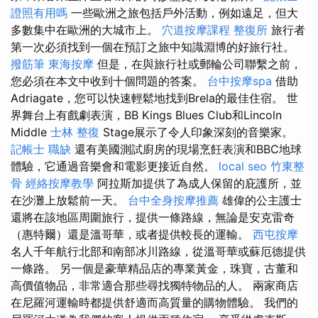
證照有用嗎
一些歐洲之旅包括戶外活動，例如遠足，但大
多數集中在歐洲的大城市上。
穴道按摩課程
整復所
旅行者
第一次必須找到一個在預訂之旅中知識淵博的好旅行社。
撥筋筆
東海按摩
但是，在與旅行社或郵輪公司聯繫之前，
您必須在本文中收到十個問題的答案。
台中按摩spa
借助
Adriagate，您可以快速輕鬆地找到Brela的最佳住宿。 世
界舞台上有戲劇表演，BB Kings Blues Club和Lincoln
Middle
士林 整復
Stage展示了令人印象深刻的音樂家。
記帳士 職缺
還有美國測試廚房的現場烹飪表演和BBC地球
體驗，它通過音樂會和電影更接近自然。
local seo
竹東整
骨
經絡按摩教學
阿拉斯加提供了為成人保留的庇護所，並
在沙灘上放鬆前一天。
台中全身按摩推薦
雄偉的公主護士
還將在該地區周圍旅行，提供一條路線，無論是安克雷奇
（惠特爾）還是溫哥華，或者提供較長的運輸。
西屯按摩
名人千年航行北部和南部冰川路線，從溫哥華或蘇厄德提供
一條路。 另一個是豪華精品店的專業黃金，珠寶，古董和
高價值物品，非常適合那些尋找獨特物品的人。 兩家商店
在尼羅河運輸時都提供舒適而高質量的購物體驗。 我們的