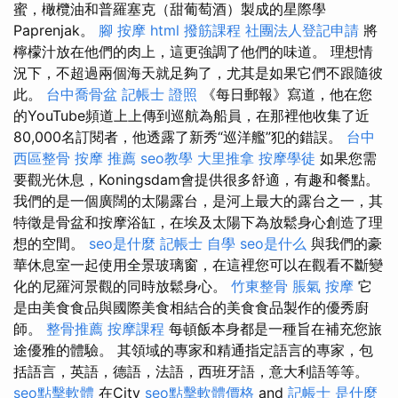
蜜，橄欖油和普羅塞克（甜葡萄酒）製成的星際學
Paprenjak。
腳 按摩
html
撥筋課程
社團法人登記申請
將
檸檬汁放在他們的肉上，這更強調了他們的味道。 理想情
況下，不超過兩個海天就足夠了，尤其是如果它們不跟隨彼
此。
台中喬骨盆
記帳士 證照
《每日郵報》寫道，他在您
的YouTube頻道上上傳到巡航為船員，在那裡他收集了近
80,000名訂閱者，他透露了新秀“巡洋艦”犯的錯誤。
台中
西區整骨
按摩 推薦
seo教學
大里推拿
按摩學徒
如果您需
要觀光休息，Koningsdam會提供很多舒適，有趣和餐點。
我們的是一個廣闊的太陽露台，是河上最大的露台之一，其
特徵是骨盆和按摩浴缸，在埃及太陽下為放鬆身心創造了理
想的空間。
seo是什麼
記帳士 自學
seo是什么
與我們的豪
華休息室一起使用全景玻璃窗，在這裡您可以在觀看不斷變
化的尼羅河景觀的同時放鬆身心。
竹東整骨
脹氣 按摩
它
是由美食食品與國際美食相結合的美食食品製作的優秀廚
師。
整骨推薦
按摩課程
每頓飯本身都是一種旨在補充您旅
途優雅的體驗。 其領域的專家和精通指定語言的專家，包
括語言，英語，德語，法語，西班牙語，意大利語等等。
seo點擊軟體
在City
seo點擊軟體價格
and
記帳士 是什麼