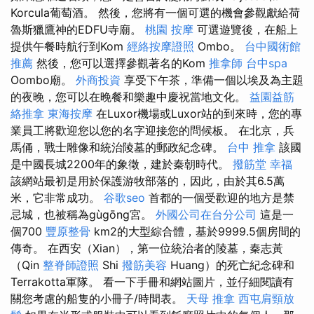
Korcula葡萄酒。 然後，您將有一個可選的機會參觀獻給荷
魯斯獵鷹神的EDFU寺廟。
桃園 按摩
可選遊覽後，在船上
提供午餐時航行到Kom
經絡按摩證照
Ombo。
台中國術館
推薦
然後，您可以選擇參觀著名的Kom
推拿師
台中spa
Oombo廟。
外商投資
享受下午茶，準備一個以埃及為主題
的夜晚，您可以在晚餐和樂趣中慶祝當地文化。
益園益筋
絡推拿
東海按摩
在Luxor機場或Luxor站的到來時，您的專
業員工將歡迎您以您的名字迎接您的問候板。 在北京，兵
馬俑，戰士雕像和統治陵墓的郵政紀念碑。
台中 推拿
該國
是中國長城2200年的象徵，建於秦朝時代。
撥筋堂 幸福
該網站最初是用於保護游牧部落的，因此，由於其6.5萬
米，它非常成功。
谷歌seo
首都的一個受歡迎的地方是禁
忌城，也被稱為gùgōng宮。
外國公司在台分公司
這是一
個700
豐原整骨
km2的大型綜合體，基於9999.5個房間的
傳奇。 在西安（Xian），第一位統治者的陵墓，秦志黃
（Qin
整脊師證照
Shi
撥筋美容
Huang）的死亡紀念碑和
Terrakotta軍隊。 看一下手冊和網站圖片，並仔細閱讀有
關您考慮的船隻的小冊子/時間表。
天母 推拿
西屯肩頸放