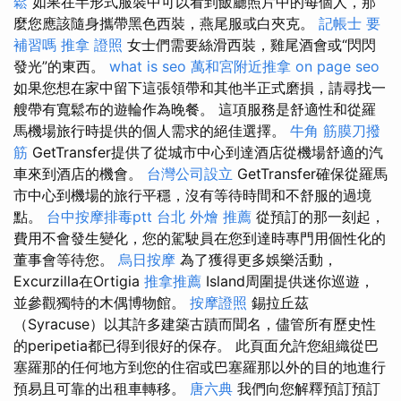
鬆
如果在半形式服裝中可以看到飯廳照片中的每個人，那
麼您應該隨身攜帶黑色西裝，燕尾服或白夾克。
記帳士 要
補習嗎
推拿 證照
女士們需要絲滑西裝，雞尾酒會或“閃閃
發光”的東西。
what is seo
萬和宮附近推拿
on page seo
如果您想在家中留下這張領帶和其他半正式磨損，請尋找一
艘帶有寬鬆布的遊輪作為晚餐。 這項服務是舒適性和從羅
馬機場旅行時提供的個人需求的絕佳選擇。
牛角 筋膜刀撥
筋
GetTransfer提供了從城市中心到達酒店從機場舒適的汽
車來到酒店的機會。
台灣公司設立
GetTransfer確保從羅馬
市中心到機場的旅行平穩，沒有等待時間和不舒服的過境
點。
台中按摩排毒ptt
台北 外燴 推薦
從預訂的那一刻起，
費用不會發生變化，您的駕駛員在您到達時專門用個性化的
董事會等待您。
烏日按摩
為了獲得更多娛樂活動，
Excurzilla在Ortigia
推拿推薦
Island周圍提供迷你巡遊，
並參觀獨特的木偶博物館。
按摩證照
錫拉丘茲
（Syracuse）以其許多建築古蹟而聞名，儘管所有歷史性
的peripetia都已得到很好的保存。 此頁面允許您組織從巴
塞羅那的任何地方到您的住宿或巴塞羅那以外的目的地進行
預易且可靠的出租車轉移。
唐六典
我們向您解釋預訂預訂