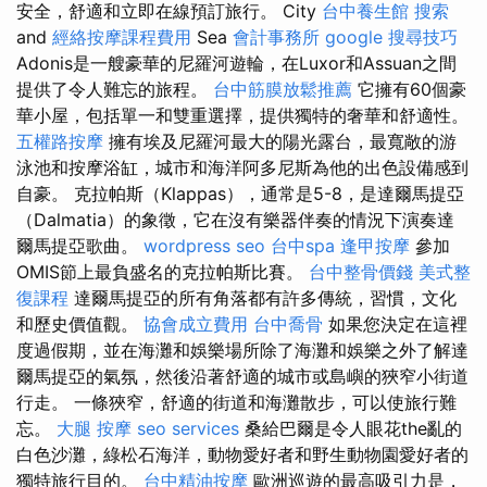
安全，舒適和立即在線預訂旅行。 City
台中養生館
搜索
and
經絡按摩課程費用
Sea
會計事務所
google 搜尋技巧
Adonis是一艘豪華的尼羅河遊輪，在Luxor和Assuan之間
提供了令人難忘的旅程。
台中筋膜放鬆推薦
它擁有60個豪
華小屋，包括單一和雙重選擇，提供獨特的奢華和舒適性。
五權路按摩
擁有埃及尼羅河最大的陽光露台，最寬敞的游
泳池和按摩浴缸，城市和海洋阿多尼斯為他的出色設備感到
自豪。 克拉帕斯（Klappas），通常是5-8，是達爾馬提亞
（Dalmatia）的象徵，它在沒有樂器伴奏的情況下演奏達
爾馬提亞歌曲。
wordpress seo
台中spa
逢甲按摩
參加
OMIS節上最負盛名的克拉帕斯比賽。
台中整骨價錢
美式整
復課程
達爾馬提亞的所有角落都有許多傳統，習慣，文化
和歷史價值觀。
協會成立費用
台中喬骨
如果您決定在這裡
度過假期，並在海灘和娛樂場所除了海灘和娛樂之外了解達
爾馬提亞的氣氛，然後沿著舒適的城市或島嶼的狹窄小街道
行走。 一條狹窄，舒適的街道和海灘散步，可以使旅行難
忘。
大腿 按摩
seo services
桑給巴爾是令人眼花the亂的
白色沙灘，綠松石海洋，動物愛好者和野生動物園愛好者的
獨特旅行目的。
台中精油按摩
歐洲巡遊的最高吸引力是，