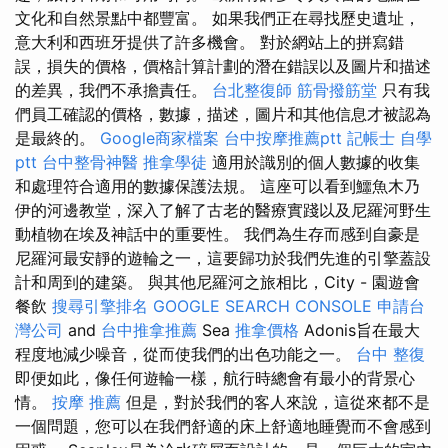
文化和自然景點中都豐富。 如果我們正在尋找歷史遺址，
意大利和西班牙提供了許多機會。 對於網站上的拼寫錯
誤，損失的價格，價格計算計劃的潛在錯誤以及圖片和描述
的差異，我們不承擔責任。
台北整復師
筋骨撥筋堂
只有我
們員工確認的價格，數據，描述，圖片和其他信息才被認為
是最終的。
Google商家檔案
台中按摩推薦ptt
記帳士 自學
ptt
台中整骨神醫
推拿學徒
適用於識別的個人數據的收集
和處理符合適用的數據保護法規。 這座可以看到鱷魚木乃
伊的河邊教堂，深入了解了古老的醫療實踐以及尼羅河野生
動植物在埃及神話中的重要性。 我們為生存而感到自豪是
尼羅河最安靜的遊輪之一，這要歸功於我們先進的引擎蓋設
計和周到的建築。 與其他尼羅河之旅相比，City - 園遊會
餐飲
搜尋引擎排名
GOOGLE SEARCH CONSOLE
申請台
灣公司
and
台中推拿推薦
Sea
推拿價格
Adonis旨在最大
程度地減少噪音，從而使我們的出色功能之一。
台中 整復
即便如此，像任何遊輪一樣，航行時總會有最小的背景心
情。
按摩 推薦
但是，對於我們的客人來說，這從來都不是
一個問題，您可以在我們舒適的床上舒適地睡覺而不會感到