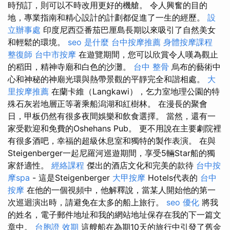
時預訂，則可以不時改用更好的機艙。 令人興奮的目的
地，專業指南和精心設計的計劃都促進了一生的經歷。
設
立辦事處
印度尼西亞番茄巴厘島長期以來吸引了自然美女
和輕鬆的環境。
seo 是什麼
台中按摩推薦
身體按摩課程
整復師
台中市按摩
在遊覽期間，您可以欣賞令人嘆為觀止
的稻田，精神寺廟和白色的沙灘。
台中 整骨
烏布的藝術中
心和神秘的神廟光環與熱帶景觀的平靜完全和諧相處。
大
里按摩推薦
在蘭卡維（Langkawi），乞力室地理公園的特
殊石灰岩地層正等著乘船潟湖和紅樹林。 在漫長的聚會
日，甲板仍然有很多夜間娛樂和飲食選擇。 當然，還有一
家受歡迎和免費的Oshehans Pub。 更不用說在主要劇院裡
有很多酒吧，幸福的超級休息室和獨特的製作表演。 在與
Steigenberger一起尼羅河巡遊期間，享受5輛Star船的獨
家舒適性。
經絡課程
傑出的酒店文化和完美的款待
台中按
摩spa
- 這是Steigenberger
大甲按摩
Hotels代表的
台中
按摩
在他的一個視頻中，他解釋說，當某人開始他的第一
次巡迴演出時，請避免在太多的船上旅行。
seo 優化
將我
的姓名，電子郵件地址和我的網站地址保存在我的下一篇文
章中。
台胞證 效期
這艘船在為期10天的旅行中引發了舊金