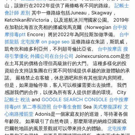
山，該旅行在2022年提供了兩條略有不同的路線。
記帳士
會計師 差別
其中一條路線包括Juneau，Skagway，
Ketchikan和Victoria，以及巡航冰川灣國家公園。 2019年
在加勒比海首次亮相的挪威埃馬克爾（Norwegian
台中按
摩排毒ptt
Encore）將於2022年為阿拉斯加做準備。
台中
抓龍筋
北屯按摩
on page seo
這條路線在朱諾，斯凱威，
凱奇坎和維多利亞州，不列顛哥倫比亞省。
台中按摩店
搜
尋引擎優化
外國公司在台分公司
Joinexcursions.com是您
在土耳其的價格合理但高級旅行的大門。 這種多樣化的投
資組合支持該集團在行業不同領域提供卓越的旅遊體驗的承
諾。 嚴格禁止在客艙，休息酒吧和所有其他室內房間裡。
但是，如果遊輪停靠，客人可以根據需要出去抽煙。 我們
感謝我們的合作，以便為所有客人提供舒適的環境。 City
記帳士 稅法
and
GOOGLE SEARCH CONSOLE
台中按摩
排毒ptt
第二專長證照
台中養生會館
Sea
美式整復課程
文
心南路撥筋堂
Adonis是一個家庭友好的巡遊，等待著各個
年齡段。 如果吸引了自然奇蹟，那麼斯堪的納維亞國家或
巴爾乾地區的風景景觀就可以帶來持久的體驗。
北屯按摩