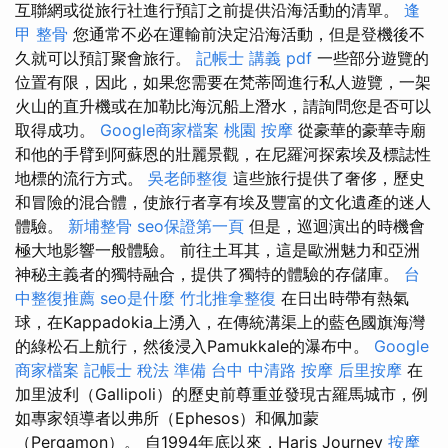
互聯網或從旅行社進行預訂之前提供沿海活動的清單。
逢
甲 整骨
您通常不必在運輸前決定沿海活動，但是登機後不
久就可以預訂聚會旅行。
記帳士 講義 pdf
一些部分遊覽的
位置有限，因此，如果您需要在梵蒂岡進行私人遊覽，一架
火山的直升機或在加勒比海沉船上潛水，請詢問您是否可以
取得成功。
Google商家檔案
桃園 按摩
從豪華的豪華寺廟
和他的手臂到阿蘇恩的壯麗景觀，在尼羅河探索埃及標誌性
地標的流行方式。
吳老師整復
這些旅行提供了奢侈，歷史
和冒險的混合體，使旅行者享有埃及豐富的文化遺產的迷人
體驗。
新埔整骨
seo保證第一頁
但是，巡迴演出的時機會
極大地影響一般體驗。 前往土耳其，這是歐洲魅力和亞洲
神秘主義者的獨特融合，提供了獨特的體驗的存儲庫。
台
中整復推薦
seo是什麼
竹北推拿整復
在日出時帶有熱氣
球，在Kappadokia上湧入，在傳統溝渠上的藍色國旗海灣
的綠松石上航行，然後浸入Pamukkale的瀑布中。
Google
商家檔案
記帳士 稅法 準備
台中 中清路 按摩
后里按摩
在
加里波利（Gallipoli）的歷史前尊重並發現古羅馬城市，例
如專家領導者以弗所（Ephesos）和佩加蒙
（Pergamon）。 自1994年底以來，Haris Journey
按摩