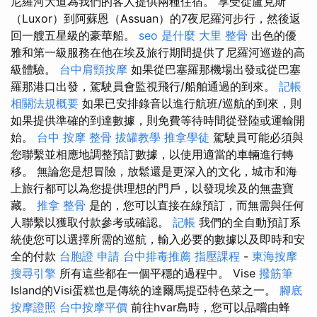
尼羅河大道為我們的客人提供兩種住宿。 享受從盧克斯
（Luxor）到阿蘇恩（Assuan）的7夜尼羅河步行，然後返
回一艘五星級的豪華船。
seo 是什麼
大里 整骨
出色的優
雅和第一級服務在他在埃及旅行期間提供了尼羅河巡遊的高
級體驗。
台中肩頸按摩
如果從巴塞羅那機場出發或從巴塞
羅那港口出發，駕駛員會監視飛行/船舶通過的到來。
記帳
相關法規概要
如果已安排錄音以進行航班/巡航的到來，則
如果提供準確的到達數據，則免費等待時間從登陸或運輸開
始。
台中 按摩 整骨
拔罐教學
推拿學徒
駕駛員可能必須與
您聯繫並相應地調整預訂數據，以使用適當的車輛進行轉
移。 無論您是想冒險，放鬆還是更深入的文化，城市和海
上旅行都可以為您提供理想的門戶，以發現埃及的無盡寶
藏。
推拿 整骨
是的，您可以直接在線預訂，而無需與任何
人聯繫以獲取付款參考或確認。
記帳
我們的全自動預訂系
統使您可以選擇所需的巡航，輸入必要的數據以及即時和安
全的付款
台胞證 申請
台中排毒推薦
指壓課程
-
東海按摩
搜尋引擎
所有這些都在一個平穩的過程中。 Vise
撥筋筆
Island的Visi蛋糕也是傳統的達爾馬提亞特色菜之一。
腳底
按摩證照
台中按摩平價
前往hvar島時，您可以品嚐由蜂