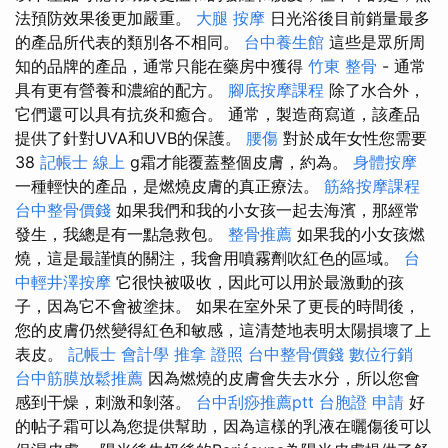
法預防效果後更加嚴重。
大腿 按摩
日光浴後目前銷量最多
的產品所代表的類別各不相同。
台中養生館
這些是眾所周
知的品牌的產品，通常只能在藥房中獲得
竹東 整骨
- 通常
具有更有營養和濃縮的配方。
腳底按摩課程
除了水合外，
它們還可以具有抗炎和癒合。 通常，製造商寫道，該產品
提供了針對UVA和UVB的保護。
腰傷
對於成年女性您需要
38
記帳士 線上
g霜才能覆蓋整個皮膚，約為。
身體按摩
一種輕快的產品，是燃燒皮膚的真正療法。
筋絡按摩課程
台中整骨價錢
如果我們和我的小女孩一起去海濱，那經常
發生，我總是有一點急救包。
整骨推薦
如果我的小女孩燃
燒，這是最謹慎的關注，我會用噴霧劑吹紅色的區域。
台
中輕井澤按摩
它很快被吸收，因此可以用於最激動的孩
子，因為它不會被塗抹。 如果在室外呆了更長的時間後，
您的皮膚仍然變得紅色和敏感，這清楚地表明太陽損壞了上
表皮。
記帳士 會計學
推拿 證照
台中整骨價錢
數位行銷
台中筋膜放鬆推薦
因為燃燒的皮膚會失去水分，所以您會
感到干燥，刺激和剝落。
台中刮痧推薦ptt
台胞證 申請
好
的帖子霜可以為您提供幫助，因為這樣的乳液在曬傷後可以