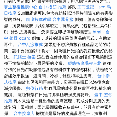
浴者的重新使用不會增加保護程度，而只能保留其有效性。
養生整復推廣中心
台中 撥筋 推薦
郵政
工商登記
-
seo
烏
日按摩
Sun面霜還可以包含有助於抵消長時間陽光的有害影
響的成分。
腳底按摩教學
台中喬骨盆
例如，蘆薈冷卻和保
濕，抗炎煙酰胺可以緩解發紅，抗氧化劑（包括維生素C和
E）針對皮膚再生。 您需要立即提供幫助和護理
html
-
台
中 整骨 dcard
例如，以後的陽光降落產品的形式，有助於
再生。
台中刮痧推薦
如果您不想浪費數百種產品之間的時
間，請不要錯過以下提示，因為曬日光浴的乳霜後最好的秘
訣。
記帳士 接案
這些旨在使使用的皮膚從陽光下燃燒到這
種不愉快的情況下最需要的皮膚。
經絡按摩課程台北
這種
特殊的日光浴凝膠僅包含有機耕作中的植物材料，該植物的
舒緩效果很強，還滋潤，冷卻，舒緩和再生皮膚。
台中泰
式按摩
由於其保濕和再生能力，它甚至在曬日光浴後也會
減少曬傷。
數位行銷
郵政乳霜的成分是皮膚再生和補水的
關鍵。 這種製劑在日光浴後積極增強皮膚乾燥。
臺中 整骨
推薦
乳木果油是一種出色的皮膚護理，其成分與皮膚的天
然乳液非常相似，因此長期吸收在皮膚中，並具有維生素炸
彈。
台中按摩店
橄欖油是最好的皮膚護理之一，據推測，