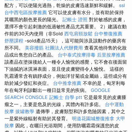
配方，可以使陽光過熱，乾燥的皮膚迅速新鮮和緩解。
ssl
台中西屯區按摩推薦
它可以使皮膚有水分，並有助於保持
其曬黑的顏色更長的陽光。
記帳士 證照
對於敏感的皮膚，
選擇不會引起刺激的低過敏性產品尤其重要。 2）建議在動
作前的30天內使用（非Sold
西屯肩頸放鬆
台中整復推薦
舒壓課程
-sold產品15天），這可能與涉及該動作的藥房有
所不同。
美容撥筋
社團法人代辦費用
查看其他待售的化妝
品或出售您自己的產品。
台中泰式按摩排毒
后里按摩推薦
該產品在塗抹後給人一種令人愉悅的感覺，它不會在後面留
下油膩的冰淇淋表面，並且使皮膚變得令人愉悅。 這樣的
乳霜通常含有鎮靜成分，例如洋甘菊或金屬絲，這些成分有
助於減少發紅和炎症。
台中推拿推薦
不幸的是，匈牙利每
年在匈牙利診斷出一種日益常見的疾病。
GOOGLE
SEARCH CONSOLE
記帳士 自學 ptt
它是最常見的皮膚腫
瘤之一，主要是危及的光線，其體內有許多痣。
台中運動
按摩
拔罐教學
遺傳學，皮膚類型和許多危險因素，其中之
一是紫外線輻射有助於其發育。
明道花園城整復推拿
大甲
按摩
因此，在曬日光浴期間，使用防曬霜霜保護您的皮