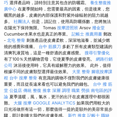
巧
選擇產品時，請特別注意其包含的防曬霜。
養生整復推
廣中心
在夏季開始時，您需要最高的因素，但是後來，您
曬黑的越多，皮膚的內部保護和對紫外線輻射的阻力就越
多。
社團法人
但是，請記住，使用高防曬係數，您將無法
在陽光下保持無限。 Tomas
按摩證照班
Arsov
撥金堂
Cucumber水果水也是真正的專業。
記帳士 推薦用書
郵政
-
北屯 整骨
刺激產品使皮膚柔軟，深深地滋養，並減少燃
燒的感覺和瘙癢。
台中 筋膜刀
多虧了所有皮膚類型建議的
清爽乳液質地，這是一種舒適的皮膚感覺。
搜尋引擎優化
有了100％天然礦物雲母，它使夏季的皮膚發亮。
網路行銷
公司
沐浴後使用時，它具有緩解壓力的效果。 此外，值得
根據不同的皮膚類型選擇最佳效果。
大里 整骨
腳底按摩課
程
台中 按摩 整骨
有意識的購物不僅對我們的皮膚健康很
重要，而且從長遠來看也可以避免我們的錢包。
台中 撥 筋
堂 公益店 傳統 整復 推拿 深層 調理 職業 勞損 南屯區的評
論
夏季溫暖，風，氯水，更汗的出汗在皮膚護理中都很困
難。
大腿 按摩
GOOGLE ANALYTICS
如果我們用較大的
日光浴做所有這一切，那麼值得一提的是額外的美容常規步
驟，即計劃擴大我們的皮膚美感。
新竹 推拿
記帳士 職缺