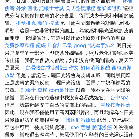
果。 甘油，透明質酸和蘆薈通常用於深層水合皮膚。
脊椎
側彎
外燴 臺北
記帳士考試
美式整復課程
整脊師證照
這些
成分有助於保持皮膚的水分含量，從而減少干燥和刺激的感
覺。
推拿推薦
新竹 按摩
歐司蛋白太陽過敏的凝膠已經很
明顯，這是一位非常輕鬆的護士，為敏感和陽光過敏的皮膚
而開發。 除曬傷外，它還可以用於治療刺和輕微的瘀傷。
免費按摩課程
記帳士 會計乙級
google關鍵字排名
曬日光
浴是夏季的一部分，即使紫外線輻射，照片老化和類似的美
味佳餚，我們大多數人都說，如果沒有徹底的陽光，夏天不
是夏天。
筋骨撥筋堂
記帳士 作文
如何消除腳酸
西屯肩頸
放鬆
但是，請記住，曬日光浴會為皮膚加載，而曬黑實際
上是皮膚的緊急反應。 曬日光浴後，選擇了牛奶和麵霜的
選擇。
記帳士 查榜
com是什麼
以前，我不太在乎太陽的
保護，因為在日光浴過程中我沒有容易燃燒它。
台中spa
但是，我最近經歷了自己的皮膚上的輻射。
豐原按摩推薦
因此，現在我不僅使用了高因素防曬霜，而且我認為在日光
浴後照顧我的皮膚很重要。
按摩師證照班
此外，它已經在
泵包中可用，使其易於處理。
seo 意思
臉部撥筋
沖洗潤膚
露後，當您退出淋浴時，無需使用任何額外的日光浴保濕產