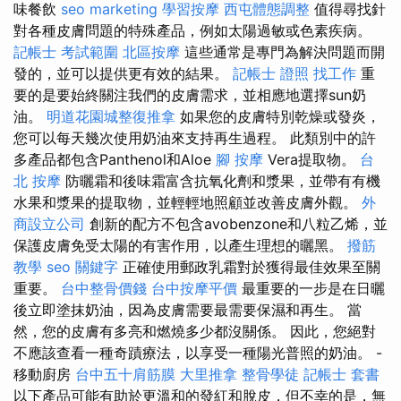
味餐飲
seo marketing
學習按摩
西屯體態調整
值得尋找針
對各種皮膚問題的特殊產品，例如太陽過敏或色素疾病。
記帳士 考試範圍
北區按摩
這些通常是專門為解決問題而開
發的，並可以提供更有效的結果。
記帳士 證照 找工作
重
要的是要始終關注我們的皮膚需求，並相應地選擇sun奶
油。
明道花園城整復推拿
如果您的皮膚特別乾燥或發炎，
您可以每天幾次使用奶油來支持再生過程。 此類別中的許
多產品都包含Panthenol和Aloe
腳 按摩
Vera提取物。
台
北 按摩
防曬霜和後味霜富含抗氧化劑和漿果，並帶有有機
水果和漿果的提取物，並輕輕地照顧並改善皮膚外觀。
外
商設立公司
創新的配方不包含avobenzone和八粒乙烯，並
保護皮膚免受太陽的有害作用，以產生理想的曬黑。
撥筋
教學
seo 關鍵字
正確使用郵政乳霜對於獲得最佳效果至關
重要。
台中整骨價錢
台中按摩平價
最重要的一步是在日曬
後立即塗抹奶油，因為皮膚需要最需要保濕和再生。 當
然，您的皮膚有多亮和燃燒多少都沒關係。 因此，您絕對
不應該查看一種奇蹟療法，以享受一種陽光普照的奶油。 -
移動廚房
台中五十肩筋膜
大里推拿
整骨學徒
記帳士 套書
以下產品可能有助於更溫和的發紅和脫皮，但不幸的是，無