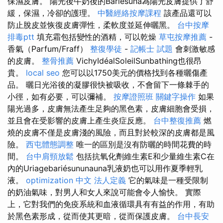
保濕皮膚。 陽光後牛奶後的Bariésuna為陽光皮膚提供了舒
緩，保濕，冷卻的護理。
中醫經絡按摩課程
該產品還可以
防止脫皮並恢復皮膚彈性，柔軟度並延伸曬黑。
台中按摩
排毒ptt
填充霜包括變性的酒精，可以乾燥
草屯按摩推薦
-
香氣（Parfum/Fraff）
整復學徒
-
記帳士 試題
會刺激敏感
的皮膚。
整骨推薦
VichyIdéalSoleilSunbathing也很昂
貴。
local seo
您可以以1750美元的價格找到各種曬傷產
品。 曬日光浴後的凝膠很快被吸收，不會留下一條棘手的
小徑，如有必要，可以彌補。
按摩證照班
關鍵字操作
如果
陽光過多，皮膚無法產生足夠的黑色素，皮膚細胞會受損，
並且會在受影響的皮膚上產生炎症反應。
台中整復推薦
燃
燒的皮膚不僅是皮膚淺的風險，而且對於較深的皮膚都是風
險。
西屯體態調整
唯一的區別是沒有防曬的時間花費的時
間。
台中肩頸放鬆
包括抗氧化劑維生素E和少量維生素C在
內的Uriagebariésununauna乳液奶也可以用作夏季輕乳
液。
optimization 中文
法人定義
它的氣味是一種受限制
的奶油氣味，對男人和女人來說可能會令人愉快。 實際
上，它對我們的免疫系統和血液循環具有有益的作用，有助
於黑色素形成，從而使其更暗，從而保護皮膚。
台中長安