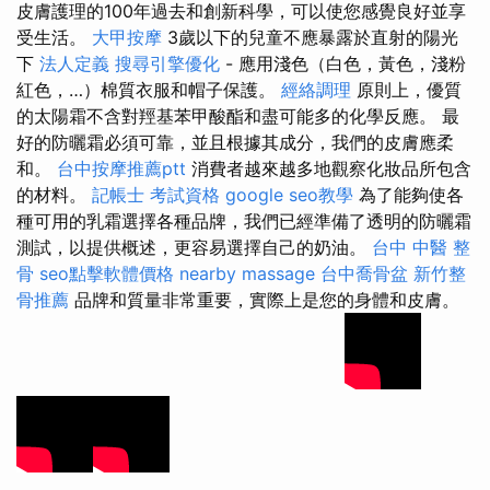
皮膚護理的100年過去和創新科學，可以使您感覺良好並享
受生活。
大甲按摩
3歲以下的兒童不應暴露於直射的陽光
下
法人定義
搜尋引擎優化
- 應用淺色（白色，黃色，淺粉
紅色，…）棉質衣服和帽子保護。
經絡調理
原則上，優質
的太陽霜不含對羥基苯甲酸酯和盡可能多的化學反應。 最
好的防曬霜必須可靠，並且根據其成分，我們的皮膚應柔
和。
台中按摩推薦ptt
消費者越來越多地觀察化妝品所包含
的材料。
記帳士 考試資格
google seo教學
為了能夠使各
種可用的乳霜選擇各種品牌，我們已經準備了透明的防曬霜
測試，以提供概述，更容易選擇自己的奶油。
台中 中醫 整
骨
seo點擊軟體價格
nearby massage
台中喬骨盆
新竹整
骨推薦
品牌和質量非常重要，實際上是您的身體和皮膚。