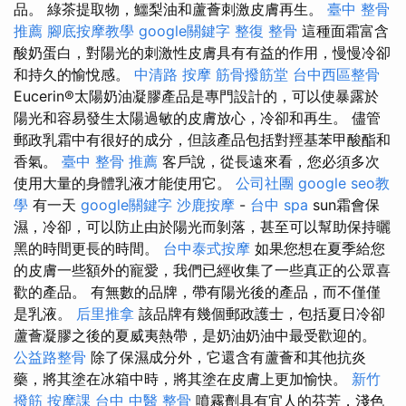
品。 綠茶提取物，鱷梨油和蘆薈刺激皮膚再生。
臺中 整骨
推薦
腳底按摩教學
google關鍵字
整復 整骨
這種面霜富含
酸奶蛋白，對陽光的刺激性皮膚具有有益的作用，慢慢冷卻
和持久的愉悅感。
中清路 按摩
筋骨撥筋堂
台中西區整骨
Eucerin®太陽奶油凝膠產品是專門設計的，可以使暴露於
陽光和容易發生太陽過敏的皮膚放心，冷卻和再生。 儘管
郵政乳霜中有很好的成分，但該產品包括對羥基苯甲酸酯和
香氣。
臺中 整骨 推薦
客戶說，從長遠來看，您必須多次
使用大量的身體乳液才能使用它。
公司社團
google seo教
學
有一天
google關鍵字
沙鹿按摩
-
台中 spa
sun霜會保
濕，冷卻，可以防止由於陽光而剝落，甚至可以幫助保持曬
黑的時間更長的時間。
台中泰式按摩
如果您想在夏季給您
的皮膚一些額外的寵愛，我們已經收集了一些真正的公眾喜
歡的產品。 有無數的品牌，帶有陽光後的產品，而不僅僅
是乳液。
后里推拿
該品牌有幾個郵政護士，包括夏日冷卻
蘆薈凝膠之後的夏威夷熱帶，是奶油奶油中最受歡迎的。
公益路整骨
除了保濕成分外，它還含有蘆薈和其他抗炎
藥，將其塗在冰箱中時，將其塗在皮膚上更加愉快。
新竹
撥筋
按摩課
台中 中醫 整骨
噴霧劑具有宜人的芬芳，淺色