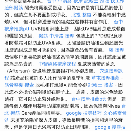
SPF都是基本因素。
台中 中清路 按摩
記帳士 證照 找工作
臉部撥筋
陽光噴霧很受歡迎，因為它們是實用且易於使用
的，但請注意不要面對或呼吸。
北投 整復
不能從輻射中燃
燒UVA，但可以穿透更深的組織並發揮其有害作用。
台中
按摩推薦ptt
UVB輻射到達上層，因此UVB輻射是造成曬傷
和曬黑的原因。
撥筋
中清路 按摩
包裝上的PPD標記意味
著防曬霜可以防止UVA射線。 太陽凝膠奶油後生物胚層光
胚層的組成是無可挑剔的，因為該產品含有香氣。
腳 按摩
幾個客戶更喜歡將奶油描述為簡單的潤膚露，因此該產品被
認為是昂貴的。
中醫經絡按摩課程
夏威夷熱帶的蘇恩
（Aftersun）舒適地使皮膚很好地冷卻皮膚。
穴道按摩課
程
該產品也被許多人用作簡單的夏季乳液
草屯按摩推薦
-
筋骨整復
搜索
脫毛和打蠟後可能會冷卻
記帳士 接案
- 因
此您不必擔心假期後留在脖子上。 通常，皮膚的深色陰影
越好，它可以防止紫外線輻射。
台中按摩推薦ptt
但是，建
議每個人都使用某種防曬霜或防曬霜，因為保護與Nivea
台
北 撥筋
Care產品同樣重要。
google 搜尋技巧
文心路喬骨
盆
未填充的陽光深入皮膚，導致長時間的損害和過早的衰
老，但是使用日光浴霜可以防止出現問題。
google 搜尋技