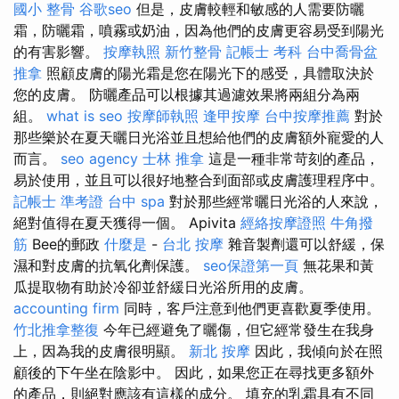
國小 整骨
谷歌seo
但是，皮膚較輕和敏感的人需要防曬
霜，防曬霜，噴霧或奶油，因為他們的皮膚更容易受到陽光
的有害影響。
按摩執照
新竹整骨
記帳士 考科
台中喬骨盆
推拿
照顧皮膚的陽光霜是您在陽光下的感受，具體取決於
您的皮膚。 防曬產品可以根據其過濾效果將兩組分為兩
組。
what is seo
按摩師執照
逢甲按摩
台中按摩推薦
對於
那些樂於在夏天曬日光浴並且想給他們的皮膚額外寵愛的人
而言。
seo agency
士林 推拿
這是一種非常苛刻的產品，
易於使用，並且可以很好地整合到面部或皮膚護理程序中。
記帳士 準考證
台中 spa
對於那些經常曬日光浴的人來說，
絕對值得在夏天獲得一個。 Apivita
經絡按摩證照
牛角撥
筋
Bee的郵政
什麼是
-
台北 按摩
雜音製劑還可以舒緩，保
濕和對皮膚的抗氧化劑保護。
seo保證第一頁
無花果和黃
瓜提取物有助於冷卻並舒緩日光浴所用的皮膚。
accounting firm
同時，客戶注意到他們更喜歡夏季使用。
竹北推拿整復
今年已經避免了曬傷，但它經常發生在我身
上，因為我的皮膚很明顯。
新北 按摩
因此，我傾向於在照
顧後的下午坐在陰影中。 因此，如果您正在尋找更多額外
的產品，則絕對應該有這樣的成分。 填充的乳霜具有不同