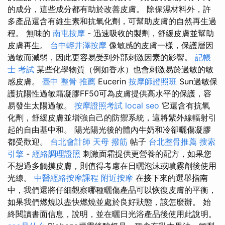
的成分，這些成分都有助於改善皮膚。 除保濕材料外，許
多產品還含有維生素和抗氧化劑，可幫助皮膚的自然再生過
程。 無味的
南屯按摩
- 迅速吸收的製劑，舒緩皮膚並幫助
皮膚再生。
台中輕井澤按摩
像敏感的皮膚一樣，保護層因
過敏而減弱，因此更容易受到外部刺激因素的影響。
記帳
士 考試
某些化學物質（例如香水）也會刺激易於過敏的敏
感皮膚。
臺中 整骨 推薦
Eucerin
按摩師證照班
Sun過敏保
護抗陽性過敏霜凝膠FF50可為皮膚提供高水平的保護，容
易發生太陽過敏。
按摩證照考試
local seo
它還含有抗氧
化劑，舒緩皮膚並增強自己的防禦系統，這將紫外線輻射引
起的自由基中和。 陽光陽光後的體內牛奶和冷卻曬傷凝膠
都受歡迎。
台北會計師
天母 撥筋
帖子
台北整骨推薦
搜索
引擎
-
經絡調理證照
刺激面霜提供更營養的配方，如果您
不想過多觸摸皮膚，則值得考慮在日曬泡沫或噴霧劑後使用
光線。
中醫經絡按摩課程
附近按摩
在接下來的選舉指南
中，我們還將仔細觀察哪種曬傷產品可以恢復皮膚的平衡，
如果我們燃燒以盡快燃燒並處於良好狀態，該怎麼辦。 始
終閱讀書面信息，說明，並在曬日光浴產品後使用此說明。