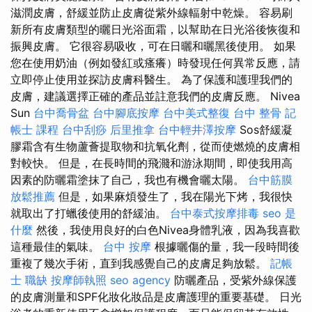
滋潤皮膚，舒緩並防止皮膚從紫外線輻射中乾燥。 容易刷
新所有皮膚類型的曬日光浴面霜，以幫助在日光浴後恢復和
振興皮膚。 它很容易吸收，可在日曬和曬黑後使用。 如果
您在使用奶油（例如發紅或瘙癢）時發現任何異常反應，請
立即停止使用並探訪皮膚科醫生。 為了保護和護理我們的
皮膚，建議選擇正確的產品並註意我們的皮膚反應。 Nivea
Sun
台中喬骨盆
台中腳底按摩
台中美式整復
台中 整骨
記
帳士 課程
台中刮痧
后里推拿
台中輕井澤按摩
Sos舒緩凝
膠霜含有生物蘆薈提取物和抗氧化劑，從而使燃燒的皮膚相
對較快。 但是，在長時間的飛濺和游泳期間，即使我用高
因素的防曬霜塗抹了自己，我也有機會曬太陽。
台中筋膜
放鬆推薦
但是，如果麻煩發生了，我在陽光下烤，我很快
就取出了打蠟後使用的舒緩油。
台中泰式按摩排毒
seo 是
什麼
然後，我使用良好的白色Nivea身體乳液，因為我喜歡
這種最佳的氣味。
台中 按摩
根據曬傷的量，我一段時間後
重複了幾次手術，直到我感覺自己的皮膚足夠放鬆。
記帳
士 職缺
按摩師執照
seo agency
防曬產品，受紫外線保護
的皮膚測量和SPF化妝化妝品是皮膚護理的重要基礎。 日光