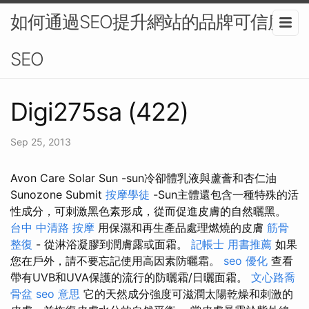
如何通過SEO提升網站的品牌可信度-
SEO
Digi275sa (422)
Sep 25, 2013
Avon Care Solar Sun -sun冷卻體乳液與蘆薈和杏仁油
Sunozone Submit
按摩學徒
-Sun主體還包含一種特殊的活
性成分，可刺激黑色素形成，從而促進皮膚的自然曬黑。
台中 中清路 按摩
用保濕和再生產品處理燃燒的皮膚
筋骨
整復
- 從淋浴凝膠到潤膚露或面霜。
記帳士 用書推薦
如果
您在戶外，請不要忘記使用高因素防曬霜。
seo 優化
查看
帶有UVB和UVA保護的流行的防曬霜/日曬面霜。
文心路喬
骨盆
seo 意思
它的天然成分強度可滋潤太陽乾燥和刺激的