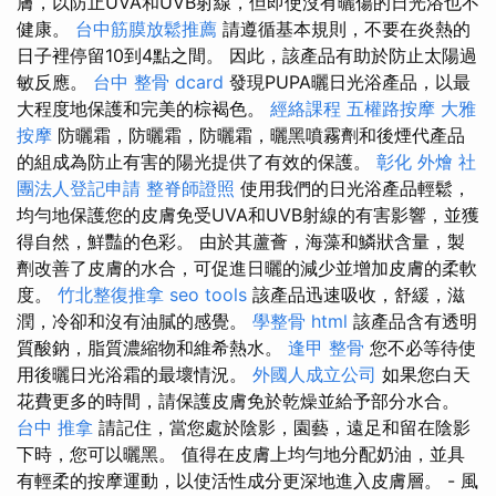
膚，以防止UVA和UVB射線，但即使沒有曬傷的日光浴也不
健康。
台中筋膜放鬆推薦
請遵循基本規則，不要在炎熱的
日子裡停留10到4點之間。 因此，該產品有助於防止太陽過
敏反應。
台中 整骨 dcard
發現PUPA曬日光浴產品，以最
大程度地保護和完美的棕褐色。
經絡課程
五權路按摩
大雅
按摩
防曬霜，防曬霜，防曬霜，曬黑噴霧劑和後煙代產品
的組成為防止有害的陽光提供了有效的保護。
彰化 外燴
社
團法人登記申請
整脊師證照
使用我們的日光浴產品輕鬆，
均勻地保護您的皮膚免受UVA和UVB射線的有害影響，並獲
得自然，鮮豔的色彩。 由於其蘆薈，海藻和鱗狀含量，製
劑改善了皮膚的水合，可促進日曬的減少並增加皮膚的柔軟
度。
竹北整復推拿
seo tools
該產品迅速吸收，舒緩，滋
潤，冷卻和沒有油膩的感覺。
學整骨
html
該產品含有透明
質酸鈉，脂質濃縮物和維希熱水。
逢甲 整骨
您不必等待使
用後曬日光浴霜的最壞情況。
外國人成立公司
如果您白天
花費更多的時間，請保護皮膚免於乾燥並給予部分水合。
台中 推拿
請記住，當您處於陰影，園藝，遠足和留在陰影
下時，您可以曬黑。 值得在皮膚上均勻地分配奶油，並具
有輕柔的按摩運動，以使活性成分更深地進入皮膚層。 - 風