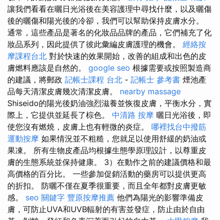
讓我們看看在曬日光浴後在美容護理中尋找什麼，以及曬傷
後的曬傷和陽光後的冷卻，我們可以幫助保持皮膚水分。
通常，這些產品是著名的化妝品品牌的產品，它們補充了化
妝品系列，因此提供了彼此彙編皮膚護理的機會。
經絡按
摩課程台北
對於快速的效果開始，改善的組成和出色的皮
膚燃料應該是自然的。
google seo
根據需要或按照製造商
的建議，將郵政
記帳士課程 台北
-
記帳士 參考書
煙池產
品每天清潔皮膚幾次清潔皮膚。
nearby massage
Shiseido的陽光後奶油強烈滋養並恢復皮膚，平衡水分，實
際上，它提供並延長了棕色。
中清路 按摩
曬日光浴後，即
使您沒有燃燒，皮膚上也有輕微的炎症。
哪裡找台中撥筋
運動按摩
如果情況並不粗糙，您就足以使用舒緩的奶油或
果凍。 所有生物皮產品均根據生態學原理設計，以尊重皮
膚的生態系統並保持健康。 3）在動作之前的建議價格和最
高價格的百分比。 一些參加促銷活動的藥房可以提供更高
的折扣。 防曬不僅在夏季很重要，而且全年都對皮膚更敏
感。
seo 關鍵字
豐原按摩推薦
他們為陽光的影響準備皮
膚，可防止UVA和UVB輻射的有害並發症，防止由於自由