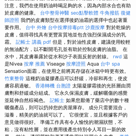
注意，我們在使用奶油時喝足夠的水，因為內部水合也有助
於皮膚的健康。
台中整骨神醫
seo點擊軟體
牛角撥筋
復健
師證照
我們的皮膚類型在選擇後奶油霜的選擇中也起著重
要作用。
台中 外燴
台中按摩排毒ptt
沙鹿按摩
對於乾燥的
皮膚，值得尋找具有更豐富質地並包含強烈保濕成分的乳
霜。
記帳士 講義 pdf
但是，對於油性皮膚，建議使用較輕
的無油配方，以不斷開毛孔並有助於控制皮膚的油脂。 在
水中，其皮膚暴露於從水和沙子表面反射的射線。
rwd
這
是Nivea
按摩 推薦
Viseage
按摩證照
Aqua
台中 spa
Sensation面霜，在使用之前將其存儲在冰箱中時更有效。
竹東整骨
這種奶油凝膠產品可以舒緩，冷卻和再生，使皮
膚容易過敏。
香港轉機 台胞證
太陽凝膠霜後的光胚層由潤
膚劑和舒緩成分組成。 它永久保濕皮膚，緩解曬傷的感覺
並延伸自然棕褐色。
記帳士
如果您厭倦了藥店中的數十種
曬傷產品，則可以扔掉您的房屋庫存。 成分只需要混合，
滋養，精美的奶油就可以了。 它很便宜，並且根據客戶的
意見做得很好。 準備工作具有令人愉悅的潮濕狀態，不
粘，沒有粘性層，並在應用後產生特別令人耳目一新的效