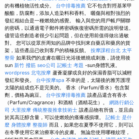
的有機植物活性成分。
台中排毒推薦
它不包含對羥基苯甲
酸酯，防腐劑，添加人造染料和香料。 曬傷與相對強烈的
發紅相結合是一種燃燒的感覺。 輸入與您的用戶帳戶關聯
的密碼，以通過電子郵件將密碼恢復密碼所需的說明發送。
儘管這些創造者很少引起問題，但在使用前值得做出過敏
對。 您可以從眾所周知的品牌中找到來自藥店和藥房的貨
架，這些產品已收到客戶的積極反饋。
按摩課程台北
太平
整骨
如果我們的皮膚在曬日光浴後燃燒或刺激，請使用後
sun
新竹 撥筋
seo公司
記帳士 考題
-sun身體乳液。
wordpress
北屯按摩
蘆薈凝膠或良好的保濕香脂可以減輕
發紅和發炎。
台中按摩spa
不幸的是，太陽後的雅芳護理
太陽的組成也不是完美的。 香水（Parfum/香水）包含製
劑，價格為豌豆。
台中按摩排毒推薦
該產品還含有香水
（Parfum/Cragrance）和酒精（酒精花生）。
網路行銷公
司
大里按摩
傳統整復推拿技術士
該產品物有所值，並且由
於其高泛醇含量，可以使燃燒的瘙癢感損壞。
記帳士 是什
麼
身體按摩
整復師
而且，如果您在夏季不使用它，則可以
在冬季使用它來治療寒冷的皮膚。 無論您使用哪種紋理，