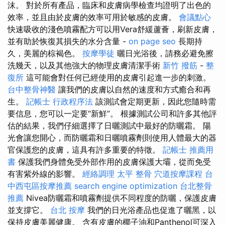
沫。 對於所有產品，臨床和皮膚病學檢查均證明了出色的
效率，並且由於皮膚的效率可用於敏感的皮膚。
會議點心
快速吸收的淺色噴霧配方可以用Vera舒緩蘆薈，刷新皮膚，
並有助於恢復其損失的水分含量 -
on page seo
長期持
久，美麗的棕褐色。
按摩學徒
曬日光浴後，請務必避免擦
洗幾天，以及其他強大的物理皮膚清潔手術
新竹 撥筋
-
整
復所
這可能會對任何已經使用的皮膚引起進一步的刺激。
台中整骨神醫
讓我們的皮膚以自然的速度和方式癒合和再
生。
記帳士 行政程序法
該測試會定期更新，因此您隨時需
要信息，您可以一定要“新鮮”。 根據測試公司和許多其他評
估的結果，我們仔細選擇了日曬測試中最好的防曬霜。 陽
光會讓您開心，而防曬霜和日曬噴霧劑則使用人體最大的器
官保護您的皮膚，這具有許多重要的特徵。
記帳士 推薦用
書
保護我們身體免受外部作用的皮膚保護大壩，從而免受
有害紫外線的影響。
經絡調理
太平 整骨
穴道按摩課程
台
中西屯區按摩推薦
search engine optimization
台北整骨
推薦
Nivea防曬霜和噴霧劑提供不同程度的防曬，保護皮膚
並支撐它。
台北 按摩
我們的日光浴產品也促進了曬黑，以
保持皮膚美麗健康。 含有皮膚的椰子油和Panthenol可深入