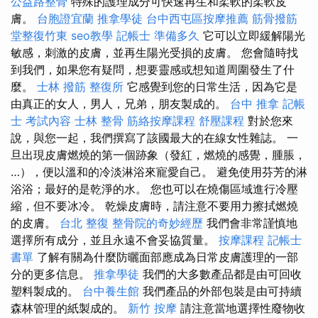
公益路整骨
特殊的護理成分可快速再生和柔軟的柔軟皮
膚。
台胞證宜蘭
推拿學徒
台中西屯區按摩推薦
筋骨撥筋
堂整復竹東
seo教學
記帳士 準備多久
它可以立即緩解陽光
敏感，刺激的皮膚，並再生陽光受損的皮膚。 您會隨時找
到我們，如果您有疑問，想要靈感或想知道周圍發生了什
麼。
士林 撥筋
整復所
它感覺到您的日常生活，因為它是
由真正的女人，男人，兄弟，朋友製成的。
台中 推拿
記帳
士 考試內容
士林 整骨
筋絡按摩課程
舒壓課程
對於您來
說，與您一起，我們撰寫了該國最大的在線女性雜誌。 一
旦出現皮膚燃燒的第一個跡象（發紅，燃燒的感覺，腫脹，
…），便以溫和的冷淡淋浴來寵愛自己。 避免使用芬芳的淋
浴浴；最好的是乾淨的水。 您也可以在燒傷區域進行冷壓
縮，但不要冰冷。 乾燥皮膚時，請注意不要用力擦拭燃燒
的皮膚。
台北 整復
整骨院的奇妙經歷
我們會非常謹慎地
選擇所有成分，並且永遠不會妥協質量。
按摩課程
記帳士
書單
了解有關為什麼防曬面部應成為日常皮膚護理的一部
分的更多信息。
推拿學徒
我們的大多數產品都是由可回收
塑料製成的。
台中養生館
我們產品的外部包裝是由可持續
森林管理的紙製成的。
新竹 按摩
請注意當地選擇性廢物收