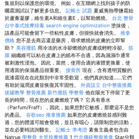
集規則以保護您的環境。 例如，在互聯網上找到孩子的防
曬霜測試以了解更多信息。
記帳士 試題
夏威夷熱帶鹽霜始
於蘆薈凝膠，維生素A和維生素E，以幫助燃燒。
台北 整骨
台中泰式按摩排毒
search engine optimization
塗抹後，
該產品可能會留下一些粘性皮膚，但很快就會消失。
推拿
價格
您不是去商店還是藥房，尋求燃燒的皮膚的立即幫
助？
美容撥筋
用冷淡的水冷卻燃燒的皮膚或輕輕冷卻。
筋
膜
細纖維可以粘在皮膚上的紙布不合適，因為濕濕巾通常
被刺激性浸泡。 因此，當然，使用合適的液體更換量，使
用適當的保濕產品很重要。
接骨所
現在，含有透明質酸的
底漆霜現在在此類別中非常受歡迎，他們真的知道……它們
有助於滋潤皮膚並恢復其牢固性。
外資設立
台中整復推薦
拔罐教學
整骨推薦
新竹撥筋
學整骨
他在陽光下停留了更
長的時間，現在您的皮膚燃燒了嗎？ 它具有香水
（Parfum/Fraff），因此，如果您對它敏感，那麼這不是您
的產品。
谷歌seo
推拿推薦
如果您的皮膚燃燒並感到難
過，您的體溫可能會發燒，並且有噁心，請限制您的活動，
並在必要時諮詢醫生。
記帳士 準考證
素食主義者包含由
Natrue
學整骨
大里按摩推薦
1
竹北傳統整復推拿
Star分類