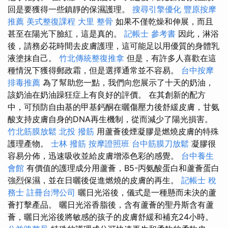
回是要獲得一些鎮靜的保濕護理。
搜尋引擎優化
豐原按摩
推薦
美式整復課程
大里 整骨
如果不僅乾燥和伸展，而且
甚至在陽光下臉紅，這是真的。
記帳士 參考書
因此，淋浴
後，請務必花時間去皮膚護理，這可能足以用優質的身體乳
液塗抹自己。
竹北傳統整復推拿
但是，有許多人喜歡在這
種情況下獲得郵政霜，但是選擇通常並不容易。
台中按摩
排毒推薦
為了幫助您一點，我們向您展示了十天的奶油，
該奶油在奶油躁狂症上有良好的評價。 在其創新的配方
中，可預防自由基的甲基鈣酮在曬傷壓力後舒緩皮膚，甘氨
酸支持皮膚自身的DNA再生機制，從而減少了陽光損害。
竹北筋膜放鬆
北投 撥筋
用蘆薈後煙凝膠是燃燒皮膚的特殊
護理產物。
士林 撥筋
按摩證照班
台中筋膜刀放鬆
凝膠很
容易分佈，迅速吸收並給皮膚增添色彩的感覺。
台中養生
會館
有價值的護理成分用蘆薈，B5-丙氨酸蛋白和蘆薈蛋白
強烈保濕，並在日曬後促進燃燒的皮膚的再生。
記帳士 稅
務士
註冊台灣公司
曬日光浴後，儀式是一種懸而未決的蘆
薈打擊產品。 曬日光浴香脂後，含有蘆薈的聖丹斯含有蘆
薈，曬日光浴後將敏感的孩子的皮膚舒緩和補充24小時。