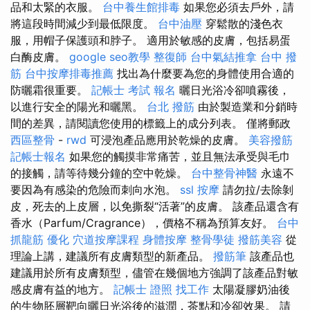
品和太緊的衣服。
台中養生館排毒
如果您必須去戶外，請
將這段時間減少到最低限度。
台中油壓
穿鬆散的淺色衣
服，用帽子保護頭和脖子。 適用於敏感的皮膚，包括易蛋
白酶皮膚。
google seo教學
整復師
台中氣結推拿
台中 撥
筋
台中按摩排毒推薦
找出為什麼要為您的身體使用合適的
防曬霜很重要。
記帳士 考試 報名
曬日光浴冷卻噴霧後，
以進行安全的陽光和曬黑。
台北 撥筋
由於製造業和分銷時
間的差異，請閱讀您使用的標籤上的成分列表。 僅將郵政
西區整骨
-
rwd
可浸泡產品應用於乾燥的皮膚。
美容撥筋
記帳士報名
如果您的觸摸非常痛苦，並且無法承受與毛巾
的接觸，請等待幾分鐘的空中乾燥。
台中整骨神醫
永遠不
要因為有感染的危險而刺向水泡。
ssl
按摩
請勿拉/去除剝
皮，死去的上皮層，以免撕裂“活著”的皮膚。 該產品還含有
香水（Parfum/Cragrance），價格不稱為預算友好。
台中
抓龍筋
優化
穴道按摩課程
身體按摩
整骨學徒
撥筋美容
從
理論上講，建議所有皮膚類型的新產品。
撥筋筆
該產品也
建議用於所有皮膚類型，儘管在幾個地方強調了該產品對敏
感皮膚有益的地方。
記帳士 證照 找工作
太陽凝膠奶油後
的生物胚層靶向曬日光浴後的滋潤，茶點和冷卻效果。 請