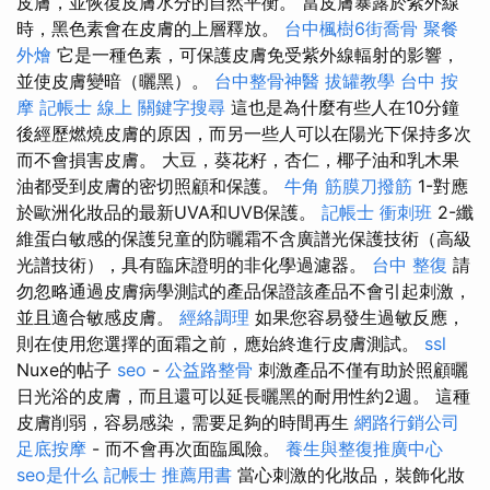
皮膚，並恢復皮膚水分的自然平衡。 當皮膚暴露於紫外線
時，黑色素會在皮膚的上層釋放。
台中楓樹6街喬骨
聚餐
外燴
它是一種色素，可保護皮膚免受紫外線輻射的影響，
並使皮膚變暗（曬黑）。
台中整骨神醫
拔罐教學
台中 按
摩
記帳士 線上
關鍵字搜尋
這也是為什麼有些人在10分鐘
後經歷燃燒皮膚的原因，而另一些人可以在陽光下保持多次
而不會損害皮膚。 大豆，葵花籽，杏仁，椰子油和乳木果
油都受到皮膚的密切照顧和保護。
牛角 筋膜刀撥筋
1-對應
於歐洲化妝品的最新UVA和UVB保護。
記帳士 衝刺班
2-纖
維蛋白敏感的保護兒童的防曬霜不含廣譜光保護技術（高級
光譜技術），具有臨床證明的非化學過濾器。
台中 整復
請
勿忽略通過皮膚病學測試的產品保證該產品不會引起刺激，
並且適合敏感皮膚。
經絡調理
如果您容易發生過敏反應，
則在使用您選擇的面霜之前，應始終進行皮膚測試。
ssl
Nuxe的帖子
seo
-
公益路整骨
刺激產品不僅有助於照顧曬
日光浴的皮膚，而且還可以延長曬黑的耐用性約2週。 這種
皮膚削弱，容易感染，需要足夠的時間再生
網路行銷公司
足底按摩
- 而不會再次面臨風險。
養生與整復推廣中心
seo是什么
記帳士 推薦用書
當心刺激的化妝品，裝飾化妝