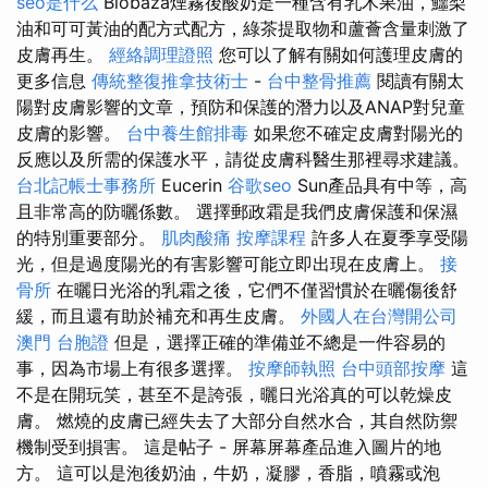
seo是什么
Biobaza煙霧後酸奶是一種含有乳木果油，鱷梨
油和可可黃油的配方式配方，綠茶提取物和蘆薈含量刺激了
皮膚再生。
經絡調理證照
您可以了解有關如何護理皮膚的
更多信息
傳統整復推拿技術士
-
台中整骨推薦
閱讀有關太
陽對皮膚影響的文章，預防和保護的潛力以及ANAP對兒童
皮膚的影響。
台中養生館排毒
如果您不確定皮膚對陽光的
反應以及所需的保護水平，請從皮膚科醫生那裡尋求建議。
台北記帳士事務所
Eucerin
谷歌seo
Sun產品具有中等，高
且非常高的防曬係數。 選擇郵政霜是我們皮膚保護和保濕
的特別重要部分。
肌肉酸痛
按摩課程
許多人在夏季享受陽
光，但是過度陽光的有害影響可能立即出現在皮膚上。
接
骨所
在曬日光浴的乳霜之後，它們不僅習慣於在曬傷後舒
緩，而且還有助於補充和再生皮膚。
外國人在台灣開公司
澳門 台胞證
但是，選擇正確的準備並不總是一件容易的
事，因為市場上有很多選擇。
按摩師執照
台中頭部按摩
這
不是在開玩笑，甚至不是誇張，曬日光浴真的可以乾燥皮
膚。 燃燒的皮膚已經失去了大部分自然水合，其自然防禦
機制受到損害。 這是帖子 - 屏幕屏幕產品進入圖片的地
方。 這可以是泡後奶油，牛奶，凝膠，香脂，噴霧或泡