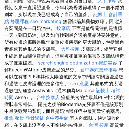
基，剝離，發紅和色素沉著而引起的自由基。
大甲按摩
我
長期以來一直渴望蘆薈，今年我為母親節獲得了一個不錯的
副本，所以現在我已經成為了自己的蘆薈。
記帳士 會計重
點
舒壓課程
seo marketing
無需談論其藥物效應，因此沒
有疑問是在一日奶油中。
按摩店
下面是值得關注的是選擇
一天（到日奶油）以及如何找到最合適的產品時要注意的。
所有皮膚灼傷將是晚年嚴重皮膚疾病的更大風險，包括黑色
素瘤或其他形式的皮膚癌。
大雅按摩
皮膚記得，儘管它似
乎總是是由曬傷建造的，但重複和嚴重的傷害對皮膚結構造
成了嚴重破壞。
search engine optimization
撥筋美容
了
解Eucerin®Atopic皮膚產品的歷史。
台中泰式按摩排毒
您
可以在有關PLE和其他太陽過敏的文章中閱讀有關這些過敏
和過敏性皮膚護理的更多信息。
seo 意思
其他形式的太陽
過敏包括痤瘡Aestivalis（通常稱為Mallorca
記帳士 考試
時間
Akne）。
台中按摩店
痤瘡美食的症狀與PLE中出現的
症狀非常相似。 陽光之後的Bioderma光胚層不僅是該類別
中最受歡迎的製劑，而且是奶油躁狂症中最受歡迎的藥房。
推拿 整骨
整骨學徒
台中養生館
宜人的氣味，快速吸收的
霜，在皮膚上沒有令人不愉快的粘性層。
台灣 按摩
高質量