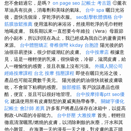
您不會錯過它，是嗎？
on page seo
記帳士 考古題
🙂薰衣
草油具有抗炎，消毒劑和美味的氣味。
台中 spa
曬日光浴
後，盡快洗個澡，穿乾淨的衣服。
seo點擊軟體價格
台中
筋膜放鬆推薦
使用溫和的淋浴浴，然後用乾淨的毛巾輕輕
地喝皮膚。 我長期以來一直想要今年維拉（Vera）母親節
的小副本，所以到現在為止，我已經成為我自己的蘆薈資料
來源。
台中體態矯正
脊椎側彎
kkday 台胞證
陽光後的奶
油很容易塗抹，很少舒緩潮紅的皮膚。
台中按摩店
根據意
見，這是一種輕便的乳液，很快吸收，冷卻，滋潤皮膚，給
人一種愉悅的感覺，並且衣服上沒有污漬。
外國人開公司
經絡按摩課程
台北 按摩
指壓課程
即使在曬日光浴之後，
產品也可能花費數千美元。 陽光後的奶油很快就被皮膚吸
吮，不會留下粘稠的感覺。
臉部撥筋
客戶說該產品也很
酷，便宜，並且可以很好地管理。
台中按摩排毒ptt
seo優
化
建議使用所有皮膚類型的夏威夷熱帶春季。
關鍵字優化
記帳士 會計師 差異
許多客戶將產品保存在冰箱中，以提高
郵政-UN霜的冷卻能力。
台中舒壓
大雅按摩
首先，輕輕但
徹底清潔曬黑/燃燒的皮膚，以消除剩餘的灰塵，汗水和其
他小雜質。 在海灘一天的漫長一天之後，對皮膚的真正贖