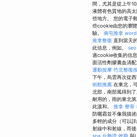
間，尤其是從上午1
液體有色質地的高太
些地方。 您的電子
些cookie由您的
驗。
南屯推拿
word
推拿整復
直到當天的
此信息，例如。
se
過cookie收集
面活性劑膠囊血清配
運動按摩
竹北整復
下午，烏雲再次從西部
術館推薦
在東北，
北部，南部風得到
耐用的，雨的東北
此溫和。
推拿 整骨
防曬霜並不像我描述
多輕的成分（可以詳
射線中和射線，而
spa
台胞證 效期
與