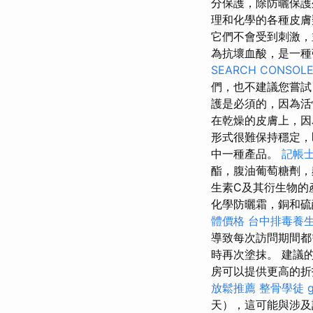
分保護，除防曬保
理和化學的各種皮膚
它們不會受到刺激，
為抗壞血酸，是一種
SEARCH CONSOL
們，也不建議您嘗
護是必須的，因為活
在乾燥的皮膚上，
形式很難保持穩定，
中一種產品。
記帳士
酯，腹油葡萄糖劑，
生素C及其衍生物的
化學防曬霜，銅和硫
體價格
台中排毒養
導致每次訪問期間都需
時再次塗抹。 建議
房可以提供更高的
放鬆推薦
整骨學徒
天），這可能與涉