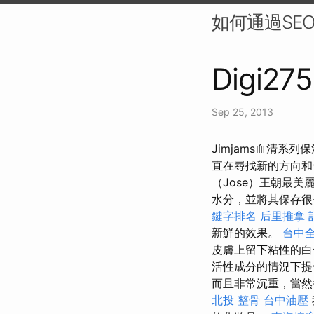
如何通過SE
Digi275
Sep 25, 2013
Jimjams血清系
直在尋找新的方向和
（Jose）王朝最
水分，並將其保存
鍵字排名
后里推拿
新鮮的效果。
台中
皮膚上留下粘性的
活性成分的情況下提
而且非常沉重，當
北投 整骨
台中油壓