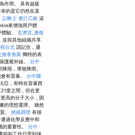
為作用。 具有超級
不幸的是它仍然在某
。
記帳士 會計乙級
這
kie來增強用戶體
戶體驗。
玄濟宮_康復
，並與其他組織共享
課程台北
請記住，通
北推拿推薦
獨特的表
全保護紫外線。
台中
部降雨，導致降雨。
可能會有雷暴。
台中國
比亞，有時在雷暴西
21度之間，但在更
更高的分子大小，因
膚的理想選擇。 雖然
物質。
經絡調理
有很
通過化學反應中和
曬的重要性。
台中
季節的工作日受到保