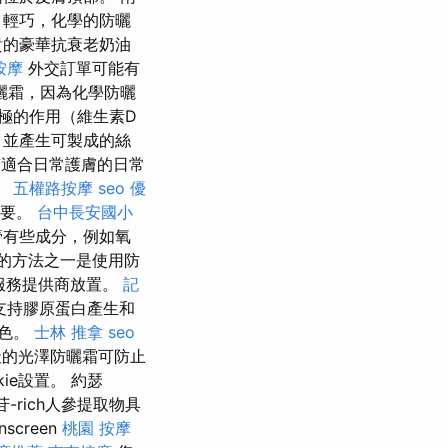
 輕巧，化學的防曬
貴的豪華抗衰老奶油
按摩
外交訂單可能有
曬霜，因為化學防曬
極的作用（維生素D
，並產生可製成的絲
適合日常護膚的日常
。
五權路按摩
seo 優
重要。
台中長安國小
管有些成分，例如氧
的方法之一是使用防
方服務提供商放置。
記
支持膠原蛋白產生和
膚色。
士林 推拿
seo
的光澤防曬霜可防止
ie設置。 約瑟
rich人參提取物具
nscreen
桃園 按摩