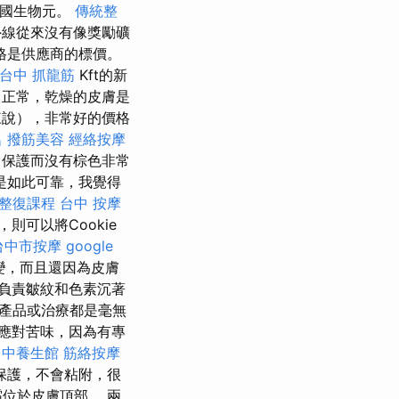
法國生物元。
傳統整
線從來沒有像獎勵礦
格是供應商的標價。
台中 抓龍筋
Kft的新
正常，乾燥的皮膚是
說），非常好的價格
名
撥筋美容
經絡按摩
％保護而沒有棕色非常
是如此可靠，我覺得
整復課程
台中 按摩
可以將Cookie
台中市按摩
google
病變，而且還因為皮膚
負責皺紋和色素沉著
產品或治療都是毫無
應對苦味，因為有專
台中養生館
筋絡按摩
保護，不會粘附，很
位於皮膚頂部。 兩