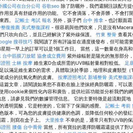
外國公司在台分公司
谷歌seo
除了防曬外，我們還關注該配方提
作用並具有舒緩作用的功能。 它不會滴落，不會弄髒，不會打
有東西。
記帳士 考試 報名
另外，孩子們
台中 推拿
- 也討厭面
中整復推薦
美式整復課程
- 很容易與他們吹來，只是沒有Macer
們只吹向自己，並且已經解決了紫外線保護。
竹東 整骨
查看其
oogle 搜尋技巧
我閱讀了所有評論並在適度後發布，但可能需要
星期一早上的訂單可以是1個工作日。 當然，這一數量在身高
思
台中筋膜刀放鬆
協會成立費用
紫外線輻射是陽光的無形部分
摩證照
士林 按摩
維生素D合成所需的UVB輻射量相對較低。
足
足以滿足維生素D的需求，具體取決於季節，地理和皮膚類型（1
衰老成分的抗氧化劑的皮膚。
按摩證照考試
新埔整骨
美式整復課
這篇文章，請閱讀如果您不喜歡在臉上塗抹經典防曬霜，可以選
使用cookie來個性化內容和廣告，提供社區功能並分析我們的
更多信息，請參見我們的數據管理信息。 它的主要特徵是超流動質
的透明質酸，它是輕便的，它留下了保濕的感覺。
記帳士 考前
色版本，可為您的皮膚提供健康的色調，並降低任何較小的發
曬霜，則寫在盒子上。
大里推拿
不幸的是，通常只有對UVB的
師證照
腰傷
台中喬骨
當然，所有寶拉的選擇防曬霜還提供了對UV