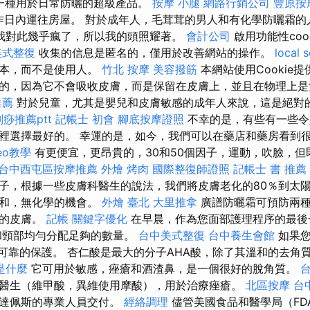
-一種用於日常防曬的超級產品。
按摩 小腿
網路行銷公司
豐原按
工作日內運往房屋。 對於成年人，毛茸茸的男人和有化學防曬霜
我對此幾乎瘋了，所以我的頭照耀著。
會計公司
啟用功能性coo
美式整復
收集的信息是匿名的，僅用於改善網站的操作。
local 
樣本，而不是使用人。
竹北 按摩
美容撥筋
本網站使用Cookie
的，因為它不會吸收皮膚，而是保留在皮膚上，並且在物理上是
推薦
對於兒童，尤其是嬰兒和皮膚敏感的成年人來說，這是絕對
痧推薦ptt
記帳士 初會
腳底按摩證照
不幸的是，有些有一些令
裡選擇最好的。 幸運的是，如今，我們可以在藥店和藥房看到
seo教學
有更便宜，更昂貴的，30和50個因子，運動，吹臉，但
台中西屯區按摩推薦
外燴 烤肉
國際整復師證照
記帳士 書 推薦
子，根據一些皮膚科醫生的說法，我們將皮膚老化的80％到太陽
溫和，無化學的機會。
外燴 臺北
大里推拿
廣譜防曬霜可預防兩種
們的皮膚。
記帳
關鍵字優化
在早晨，作為您面部護理程序的最
和頸部均勻分配足夠的數量。
台中美式整復
台中養生會館
如果您
提供可靠的保護。 杏仁酸是最大的分子AHA酸，除了其溫和的去角
是什麼
它可用於敏感，痤瘡和酒渣鼻，是一個很好的脫角質。
醫生（維甲酸，異維使用摩酸），用於治療痤瘡。
北區按摩
台
布達佩斯的專業人員交付。
經絡調理
儘管美國食品和醫學局（FD