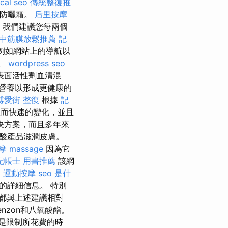
ocal seo
傳統整復推
用防曬霜。
后里按摩
我們建議您每兩個
中筋膜放鬆推薦
記
，例如網站上的導航以
作。
wordpress seo
表面活性劑血清混
營養以形成更健康的
博愛街 整復
根據
記
效而快速的變化，並且
決方案，而且多年來
質酸產品滋潤皮膚。
摩
massage
因為它
記帳士 用書推薦
該網
。
運動按摩
seo 是什
的詳細信息。 特別
都與上述建議相對
enzon和八氧酸酯。
是限制所花費的時