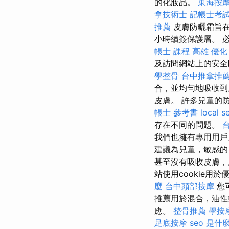
的化妝品。
東海按
拿技術士
記帳士考試
推薦
皮膚防曬霜旨在
小時續簽保護層。 必
帳士 課程 高雄
優化
及訪問網站上的安
學整骨
台中推拿推
合，並均勻地吸收
皮膚。 許多兒童的
帳士 參考書
local s
存在不同的問題。
我們也擁有專用用
建議為兒童，敏感的
甚至沒有吸收皮膚，
站使用cookie
麼
台中頭部按摩
您
推薦用於混合，油
應。
整骨推薦
學按
足底按摩
seo 是什