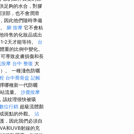
供足夠的水合，對膠
開頂部，也不會潤滑
霜，因此他們隨時準備
a。
腳 按摩
它不會粘
他待售的化妝品或出
1-2天才能等待。
台
和體重的比例中變化。
，可導致皮膚損傷和長
底按摩
台中 整復
大
）。 一種淺色防曬
程
台中喬骨盆
記帳
擇哪種新一代防曬
網站流量。
沙鹿按摩
地，該紋理很快被吸
數位行銷
超級流體顏
紅或斑點的外觀。
沾
保護，因此我們必須自
A和UVB射線的充