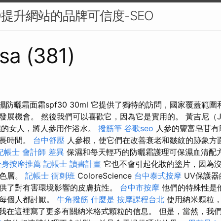
O提升網站的品牌可信度-SEO
sa (381)
列保濕防曬霜面霜spf30 30ml 它提供了獨特的訪問，國家覆蓋範
發展機會。 然後我們可以喜歡它，因為它是實用的。 黃吉尼（Ji
美麗的女人，將人參用作浴水。
撥筋筆
谷歌seo
人參的豐富皂苷有
很長時間。
台中舒壓
人參根，使它們在改善衰老和皺紋的跡象方
記帳士 會計師 差異
保濕和每天輕巧的防曬霜護理可保濕血清配
全身按摩推薦
記帳士 讀書計畫
它也不會引起化妝的塗片，因為沒
白色層。
記帳士 衝刺班
ColoreScience
台中泰式按摩
UV保護器
供了對有害環境影響的皮膚抗性。
台中市按摩
他們的特殊性是
然每個人都討厭。
牛角撥筋
什麼是
按摩課程台北
使用納米顆粒，
我在這裡寫了更多有關納米格式顆粒的信息。 但是，當然，我