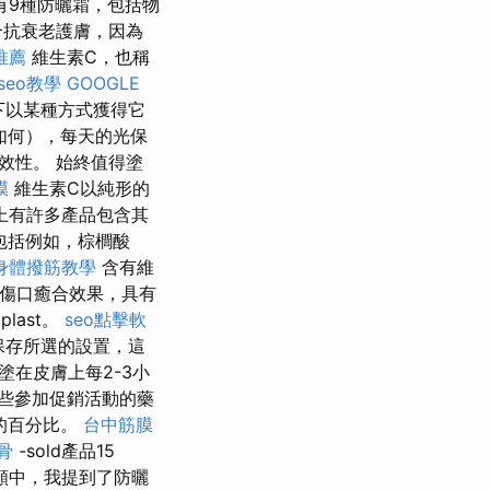
有9種防曬霜，包括物
合抗衰老護膚，因為
推薦
維生素C，也稱
 seo教學
GOOGLE
下以某種方式獲得它
如何），每天的光保
效性。 始終值得塗
膜
維生素C以純形的
上有許多產品包含其
包括例如，棕櫚酸
身體撥筋教學
含有維
 傷口癒合效果，具有
aplast。
seo點擊軟
法保存所選的設置，這
塗在皮膚上每2-3小
些參加促銷活動的藥
的百分比。
台中筋膜
骨
-sold產品15
頻中，我提到了防曬