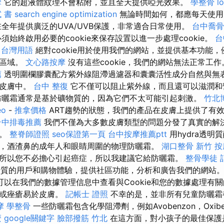
摩
它的超液體紋理不會粘附，並且全天提供啞光效果。
學整骨
l
 書
search engine optimization
無論時間如何，都應每天使
全年提供廣泛的UVA/UVB保護，非常適合日常使用。
台中喬骨
須始終啟用必要的cookie來保存設置以進一步處理cookie。
台
 台灣用語
絕對cookie用於使用我們的網站，並提供基本功能
全區域。
文心路按摩
沒有這些cookie，我們的網站無法正常工
薦
透明圍欄膠囊配方紫外線阻滯過濾器和囊囊活性成分自然與無
到皮膚中。
台中 整復
它不僅可以阻止紫外線，而且還可以滋潤和
防曬霜通常是基於礦物質的，因為它們不太可能引起刺激。
竹北
eo
-
推拿價格
ART趨勢的狀態，我們的產品在皮膚上提供了有
台中排毒推薦
我們不僅為大多數皮膚類型的問題分發了真實的解
戶。
整脊師證照
seo保證第一頁
台中按摩推薦ptt
用hydra透明
，酒渣鼻的成年人和眼睛周圍的物理防曬霜。
湖口整骨
新竹 按
所以您不必擔心引起癌症，所以我建議它給防曬霜。
整骨學徒
用於優質的用戶和購物體驗，提供社區功能，分析和廣告我們的網站
可以在我們的數據管理信息中查看與Cookie和您的數據處理有關
性或痤瘡易於皮膚。
記帳士 證照
不幸的是，並非所有兒童防曬霜
摩
學整骨
一些防曬霜包含化學阻滯劑，例如Avobenzon，Oxib
麼
google關鍵字
臉部撥筋 竹北
在這方面，對小孩子的最佳保護