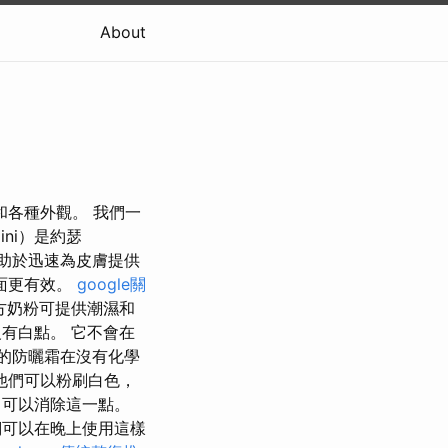
About
圍和各種外觀。 我們一
ni）是約瑟
助於迅速為皮膚提供
面更有效。
google關
方奶粉可提供潮濕和
有白點。 它不會在
的防曬霜在沒有化學
他們可以粉刷白色，
可以消除這一點。
們可以在晚上使用這樣