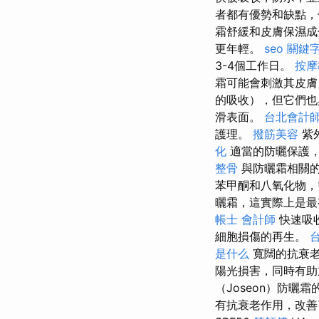
者都有優勢和缺點，
霜舒緩和皮膚保濕成
更年輕。
seo 關鍵
3-4個工作日。
按摩
霜可能會刺激其皮
的吸收），但它們也
滑表面。
台北會計
護理。
撥筋美容
紫
化
適當的防曬保護，
整骨
與防曬霜相關的
苯甲酮和八氧化物
曬霜，這實際上是最
帳士 會計師
快速吸
細胞損傷的再生。
是什么
寬闊的抗衰
陽光損害，同時有助於
（Joseon）防曬
有抗衰老作用，改善了皺