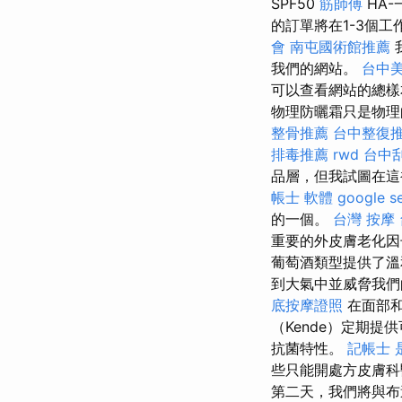
SPF50
筋師傅
HA
的訂單將在1-3個
會
南屯國術館推薦
我們的網站。
台中
可以查看網站的總
物理防曬霜只是物理
整骨推薦
台中整復
排毒推薦
rwd
台中刮
品層，但我試圖在這
帳士 軟體
google 
的一個。
台灣 按摩
重要的外皮膚老化因
葡萄酒類型提供了
到大氣中並威脅我
底按摩證照
在面部
（Kende）定期
抗菌特性。
記帳士 
些只能開處方皮膚科
第二天，我們將與