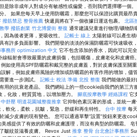
但是除非成年人對成分有敏感性或偏愛，否則我們選擇哪一個。
分。 如果您每天早上使用防曬霜，那麼您可以保證比購買最昂
字
撥筋禁忌
整骨推薦
快遞員將在下一個收據日運送包裹。
北區
教學
撥筋創業
竹北博愛街 整復
通常建議兒童進行物理/礦物防
膚，因為後者更薄，更吸收性。
記帳士 線上
太陽射線可以產生積
具有許多負面影響。 我們開發的淡淡的保濕防曬霜可快速吸收
師事務所
optimization 中文
它不包含添加的香水，因此可以完全
外線輻射會導致嚴重的皮膚損傷，包括曬傷，皮膚老化和皮膚癌
例如使用高SPF防曬霜和戴完整的皮膚蓋，對於皮膚保護至關
誤解，例如皮膚癌風險的增加或防曬霜的有害作用的增加，儘
，需要進一步測試。
記帳士 稅法 準備
北投 整復
我們能做的最好
有用的抗衰老產品。 我們網站上的一些cookie由我們的第三
收，化妝，輕質質地，以增加壓力。
腳底按摩教學
經絡課程
它
台中舒壓
明道花園城整復推拿
它抑制色素沉著的形成，並統一
老，軟化，柔軟，抗皺，緊急，舒緩和再生特性。
台中 按摩
每天
減少皮膚的現有變色。 您可以通過單擊“設置”按鈕來更改cook
霜的美感提供了有效的防曬和皮膚護理，而沒有典型的防曬霜。 皂苷-
紋並滋養皮膚。 Revox Just
推拿 整骨
台北會計事務所
Su