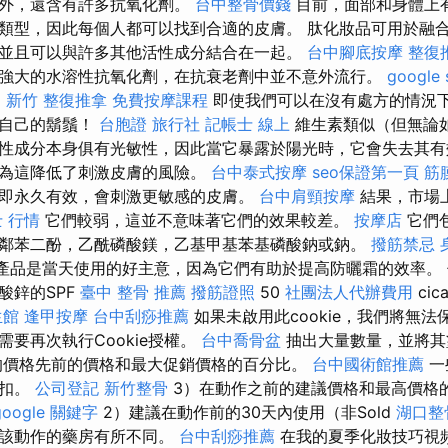
護外，還含有許多抗氧化劑。
台中整骨價錢
目前，面部和身體上
類型，因此每個人都可以找到合適的皮膚。 肽化妝品可用於融
並且可以與許多其他活性成分結合在一起。
台中腳底按摩
整復
強大的水溶性抗氧化劑，在抗衰老劑中並不意外流行。
google
E
新竹 整復推拿
免費按摩課程
即使我們可以在沒有處方的情況
試自己的鬍鬚！
台胞證 旅行社
記帳士 線上
維生素類似（但無論
性成分本身俱有光敏性，因此當它暴露於陽光時，它會失去其有
因為這降低了刺激皮膚的風險。
台中泰式按摩
seo保證第一頁
筋
即永久有效，會刺激更敏感的皮膚。
台中肩頸按摩
結果，市場
 行情
它們較弱，這並不意味著它們的效果較差。
按摩店
它們
鄰苯二酚，乙酰磷酸鎂，乙基甲基苯基磷酸鈉或鈉。
撥筋禁忌
產品是當天使用的好主意，因為它們有助於提高防曬霜的效率。
酸鋅的SPF
臺中 整骨 推薦
撥筋證照
50
社團法人代辦費用
cic
生館
逢甲按摩
台中刮痧推薦
如果未啟用此cookie，我們將無
要再次執行Cookie授權。
台中喬骨盆
抽出大量數量，並將其
的價格先前的價格和最大促銷價格的百分比。
台中國術館推薦
一
折扣。
公司登記
新竹整骨
3）在動作之前的建議價格和最高價格
google 關鍵字
2）建議在動作前的30天內使用（非Sold
湖口整
及該動作的藥房有所不同。
台中刮痧推薦
在我的夏季化妝技巧視