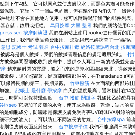
0點到下午4點。 它可以同意並使皮膚脫水，而黑色素瘤可能會作
陽保護。 它留下了一個白色的層，但在幾分鐘內消失了，儘管
郵件地址不會在其他地方使用，您可以隨時退訂我們的郵件列表
瀏覽器存儲，啟用或拒絕。
烏日按摩
大里 整骨
我們的網站使用Coo
press seo
按摩師執照
我們在網站上使用cookie進行優質的用
工作日，我們的藥品免費服用。 您記得您已經訪問了一個網站
o 意思
記帳士 考試 報名
台中按摩排毒
經絡按摩課程台北
按摩
的信息被認為是個人數據，我們的數據管理信息的規定適用於此。
竹
方被毫無問題地吸收到皮膚中，提供令人耳目一新的感覺並完
按摩
越來越封閉的雲層，隨之而來的是降水區繼續東北，導致東
爆裂，陽光照耀著，從西部到東部淋浴，在Transdanubia
可以保留長期的第三，長期景觀。
竹東撥筋
在大面積的西部跨杜
了加強。
記帳士 是什麼
學按摩
白天的溫度最高，通常預計在14至
第三，時間可以保持幾個度。
台中 撥筋
關鍵字
乳酸比乙醇酸具有
谷歌seo
它增加了皮膚的水合，使其成為敏感，乾燥，缺水的皮
的是細胞成分，防曬霜是保護皮膚免受有害UVB和UVA射線的
細研究奶油人），可以防止不同波長的射線。
台中按摩spa
前者
後者則從皮膚表面反射出來。
台中按摩平價
我們不能強調日常防
UVA和UVB射線的有害作用相反，皮膚不僅應在夏天而且在其他