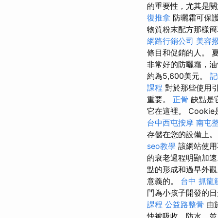
的重要性，尤其是關
復推拿
防曬霜可保
物質粉末配方那樣
網路行銷公司
美容
條目和促銷的人。 
非常好的防曬霜，
約為5,600美元。
記
課程
對於那些使用引
重要。
正骨
缺點是
它在這裡。 Coo
台中西屯按摩
南屯
存儲在您的設備上
seo教學
該網站使用
的衰老過程明顯加
點的形成和過早外
意義的。
台中 抓龍
門為小孩子開發的
課程
公益路整骨
由
快被吸收，防水，並