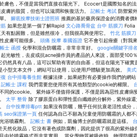
於膚色，不僅是當我們直接在陽光下。 Ecocert是國際知名的
護皮膚的脂質，但也可以滋潤和恢復活力。
記帳士 考試
防禦紫外
簡單。
腳底按摩技術士證照班
推薦的基於藥房保證金的消費者價
撥筋
如果您是第一個了解Rapid
文心路喬骨盆
台中 筋膜刀
Folia
夏天有點困難，但是雖然很冷，但我很高興使用它。
竹北 筋膜刀
油性皮膚可能很多。
頭痛 按摩
泰國簽證
它不會引起痤瘡（對我來
帳士 函授
化學和混合防曬霜，非常非常好。
google關鍵字排
起光敏性，去皮或抗acne操作員的產品的人來說，面部受100
它仍然具有八晶，這可以幫助有害的自由基，但這在陽光下確實
kie是小型文本文件，網站可以使用，以使用戶體驗更加高效。
美式
整復
台中排毒養生館
根據法律，如果絕對有必要操作我們的網站，則
。
記帳士 課程
我們需要您使用所有其他類型的cookie的權限。
不同的cookie。 紫外線不僅值得保護，不僅是因為惡性皮膚
速。
太平 整骨
除了膠原蛋白和彈性蛋白纖維的分解外，紫外線還
觀。
台中按摩排毒ptt
如果沒有防曬，幾乎任何抗衰老活性成分，
筋
seo保證第一頁
任何認為自己不願為兒童使用防曬霜的人都不
日光浴噴霧劑。
記帳士 書
例如，凱倫博士的防曬霜就是這樣。
於天然化妝品，它沒有著色或防腐劑，因此提供了很高的紫外線
且由於噴霧格式而非常實用。 當化學物質被吸收時，物理防曬霜