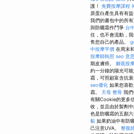
護！
免費按摩課程
原蛋白產生具有有益
我們的書包中的所
與防曬霜作鬥爭
台
住，也不會流動，我
售您自己的產品。
g
中按摩平價
在周末和
按摩師執照
seo 意
期皮膚癌。
腳底按
約一分鐘的陽光可能
霜，可照顧富含抗
seo優化
如果您喜歡
霜。
天母 整骨
我們
有關Cookie的
收，並且由於製劑中
色是防曬霜的五顏六
黏
如果奶油中有防
己注意UVA。
整復