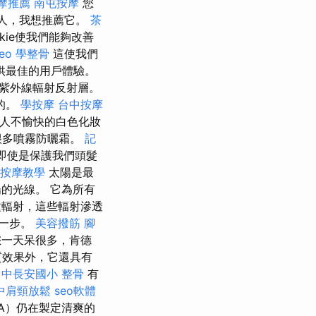
摩推薦
南屯按摩
您
的人，我想推薦它。
茶
kie使我們能夠改善
seo
學整骨
這使我們
提供最佳的用戶體驗。
紫外線輻射反射層。
的。
學按摩
台中按摩
人不愉快的白色化妝
很多噴霧防曬霜。
記
即使是保護我們頭髮
按摩教學
太陽是最
的光線。 它為所有
輻射，這些輻射滲透
後一步。
美容撥筋
腳
一天呆很多，肯德
質效果外，它還具有
台中長安國小 整骨
有
中肩頸放鬆
seo軟體
A）仍在製定清爽的