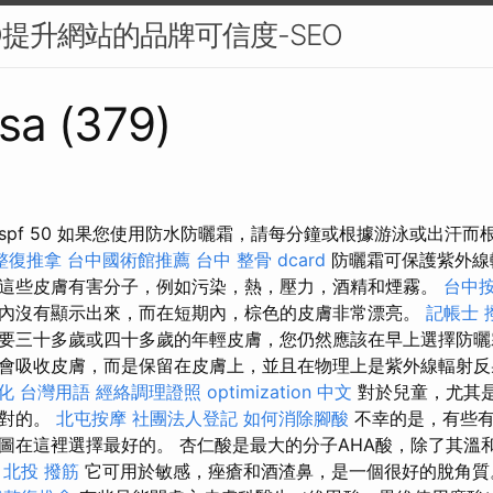
O提升網站的品牌可信度-SEO
sa (379)
spf 50 如果您使用防水防曬霜，請每分鐘或根據游泳或出汗而
整復推拿
台中國術館推薦
台中 整骨 dcard
防曬霜可保護紫外線
這些皮膚有害分子，例如污染，熱，壓力，酒精和煙霧。
台中
內沒有顯示出來，而在短期內，棕色的皮膚非常漂亮。
記帳士
要三十多歲或四十多歲的年輕皮膚，您仍然應該在早上選擇防曬
會吸收皮膚，而是保留在皮膚上，並且在物理上是紫外線輻射
化 台灣用語
經絡調理證照
optimization 中文
對於兒童，尤其
絕對的。
北屯按摩
社團法人登記
如何消除腳酸
不幸的是，有些有
圖在這裡選擇最好的。 杏仁酸是最大的分子AHA酸，除了其溫
。
北投 撥筋
它可用於敏感，痤瘡和酒渣鼻，是一個很好的脫角