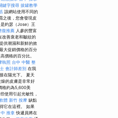
關鍵字搜尋
拔罐教學
筋
該網站使用不同的
濕霜之後，您會發現皮
是約瑟（Jose）王
整復推薦
人參的豐富
在改善衰老和皺紋的
提供潮濕和新鮮的效
最大促銷價格的百分
最高價格的百分比。
摩執照
台中 中醫 整
士 會計師差別
在我
接在陽光下。 夏天
乾燥的皮膚是非常好
約為5,600美
些使用引起光敏性，
o軟體
新竹 按摩
缺點
得它在這裡。 如果
台中 推拿
快遞員將在