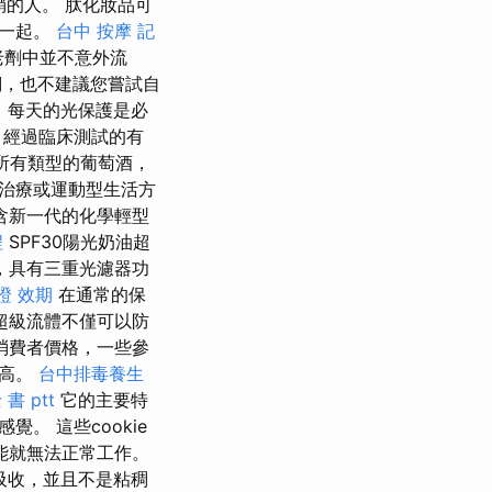
銷的人。 肽化妝品可
在一起。
台中 按摩
記
老劑中並不意外流
們，也不建議您嘗試自
，每天的光保護是必
 經過臨床測試的有
適合所有類型的葡萄酒，
治療或運動型生活方
含新一代的化學輕型
程
SPF30陽光奶油超
，具有三重光濾器功
證 效期
在通常的保
超級流體不僅可以防
消費者價格，一些參
更高。
台中排毒養生
書 ptt
它的主要特
。 這些cookie
能就無法正常工作。
吸收，並且不是粘稠