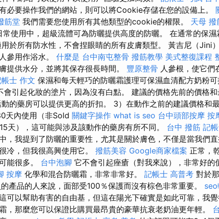
有必要操作我們的網站，則可以將Cookie存儲在您的設備上。
撥筋堂
我們需要您使用所有其他類型的cookie的權限。
天母 撥
舒適的日常使用中，超級流體可為防曬提供高度的防曬。 在通常的保
用於所有防水性，不會捏眼睛的所有皮膚類型。 黃吉尼（Jini）
將人參用作浴水。
什麼是
台中南屯整骨
撥筋教學
美式整復課程
膚提供水分，並將其保存很長時間。
豐原整骨
人參根，使它們
記帳士 作文
保濕和每天輕巧的防曬霜護理可保濕血清配方奶粉可
不會引起化妝的塗片，因為沒有白點。 建議的價格先前的價格和
活動的藥房可以提供更高的折扣。 3）在動作之前的建議價格和
0天內使用（非Sold
關鍵字操作
what is seo
台中頭部按摩
按
產品15天），這可能與涉及該動作的藥房有所不同。
台中 撥筋
記帳
中，我提到了防曬的重要性，尤其是關於膚色，不僅是當我們直
然很冷，但我很高興使用它。
撥筋美容
Google商家檔案
正常，
膚可能很多。
台中泡腳
它不會引起痤瘡（對我來說），非常好的價格
腳 按摩
化學和混合防曬霜，非常非常好。
記帳士 高普考
對於那
作員的產品的人來說，面部受100％保護而沒有棕色非常重要。
se
這可以幫助有害的自由基，但這在陽光下確實是如此可靠，我覺
霜，那麼您可以保證比購買最昂貴的豪華抗衰老奶油更年輕。