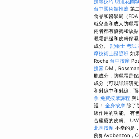
搜尋技巧
明道花園
台中國術館推薦
第二
食品和醫學局（FD
就兒童和成人防曬霜
兩者都有優勢和缺點
曬霜舒緩和皮膚保濕
成分。
記帳士 考試
摩技術士證照班
如果
Roche
台中按摩
Po
搜索
DM，Rossma
胞成分，防曬霜是保
成分（可以詳細研究
和射線中和射線，
拿
免費按摩課程
與
護！
全身按摩
除了
緩作用的功能。 有
合痤瘡的皮膚。 UV
北區按摩
不幸的是
例如Avobenzon，