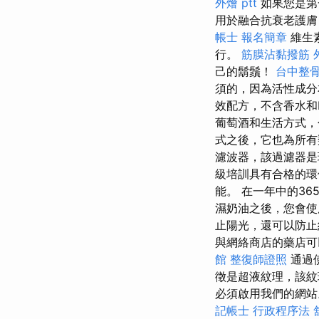
外燴 ptt
如果您是第一
用於融合抗衰老護膚
帳士 報名簡章
維生
行。
筋膜沾黏撥筋
己的鬍鬚！
台中整
須的，因為活性成分
效配方，不含香水和
葡萄酒和生活方式，
式之後，它也為所有
濾波器，該過濾器是
級培訓具有合格的
能。 在一年中的3
濕奶油之後，您會使
止陽光，還可以防止
與網絡商店的藥店可
館
整復師證照
通過
徵是超液紋理，該紋
必須啟用我們的網
記帳士 行政程序法