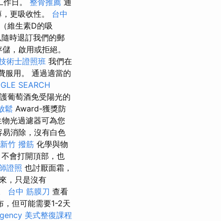
工作日。
整骨推薦
通
薄，更吸收性。
台中
（維生素D的吸
以隨時退訂我們的郵
器存儲，啟用或拒絕。
技術士證照班
我們在
費服用。 通過適當的
GLE SEARCH
保護葡萄酒免受陽光的
放鬆
Award-獲獎防
生物光過濾器可為您
容易消除，沒有白色
新竹 撥筋
化學與物
，不會打開頂部，也
師證照
也討厭面霜，
來，只是沒有
護。
台中 筋膜刀
查看
，但可能需要1-2天
agency
美式整復課程