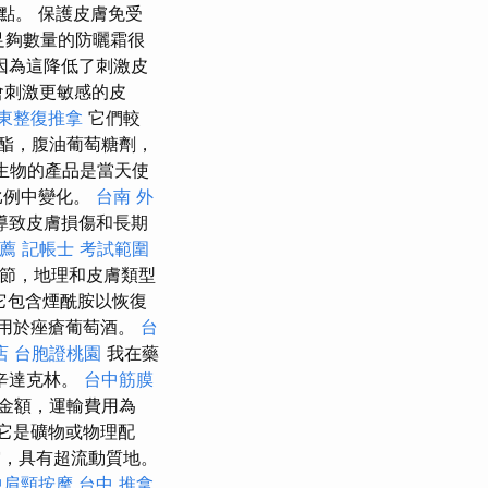
點。 保護皮膚免受
足夠數量的防曬霜很
因為這降低了刺激皮
會刺激更敏感的皮
東整復推拿
它們較
酯，腹油葡萄糖劑，
生物的產品是當天使
比例中變化。
台南 外
導致皮膚損傷和長期
薦
記帳士 考試範圍
節，地理和皮膚類型
它包含煙酰胺以恢復
霜應用於痤瘡葡萄酒。
台
店
台胞證桃園
我在藥
辛達克林。
台中筋膜
金額，運輸費用為
是它是礦物或物理配
霜面霜，具有超流動質地。
中肩頸按摩
台中 推拿