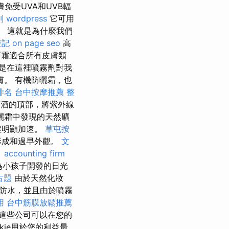
免受UVA和UVB輻
別
wordpress
它可用
。 這就是為什麼我們
登記
on page seo
高
霜適合所有皮膚類
是在這裡噴霧劑對我
。 有機防曬霜，也
排名
台中按摩推薦
整
酒的頂部，將紫外線
曬霜中發現的天然礦
程明顯加速。
草屯按
形成和過早外觀。
文
。
accounting firm
為小孩子開發的日光
古題
由於天然化妝
防水，並且由於噴霧
用
台中筋膜放鬆推薦
這些公司可以在您的
kie用於您的利益最