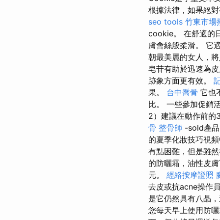
根據法律，如果絕對
seo tools
竹東市場
cookie。 在
膚會絲般柔滑。 它適
朝最美麗的女人，
皂苷有助於迅速為皮
跡象方面更有效。
果。
台中喬骨
它也
比。 一些參加促銷
2）建議在動作前的3
骨
整骨師
-sold
的夏季化妝技巧視頻
有點困難，但是雖
的防曬霜，油性皮
元。
經絡按摩證照
去皮或抗acne操
是它仍然具有八晶，
您每天早上使用防曬