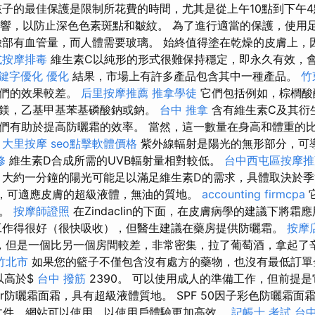
子的最佳保護是限制所花費的時間，尤其是從上午10點到下午4
的影響，以防止深色色素斑點和皺紋。 為了進行適當的保護，使用
臉部有血管量，而人體需要玻璃。 始終值得塗在乾燥的皮膚上，
式按摩排毒
維生素C以純形的形式很難保持穩定，即永久有效，
鍵字優化
優化
結果，市場上有許多產品包含其中一種產品。
竹
它們的效果較差。
后里按摩推薦
推拿學徒
它們包括例如，棕櫚酸
鎂，乙基甲基苯基磷酸鈉或鈉。
台中 推拿
含有維生素C及其衍
們有助於提高防曬霜的效率。 當然，這一數量在身高和體重的
大里按摩
seo點擊軟體價格
紫外線輻射是陽光的無形部分，可
修
維生素D合成所需的UVB輻射量相對較低。
台中西屯區按摩推
大約一分鐘的陽光可能足以滿足維生素D的需求，具體取決於季
護，可適應皮膚的超級液體，無油的質地。
accounting firmcpa
衡。
按摩師證照
在Zindaclin的下面，在皮膚病學的建議下將
作得很好（很快吸收），但醫生建議在藥房提供防曬霜。
按摩
，但是一個比另一個房間較差，非常密集，拉了葡萄酒，拿起了
竹北市
如果您的籃子不僅包含沒有處方的藥物，也沒有最低訂單
以高於$
台中 撥筋
2390。 可以使用成人的準備工作，但前提
Factor防曬霜面霜，具有超級液體質地。 SPF 50因子彩色防曬
文本文件，網站可以使用，以使用戶體驗更加高效。
記帳士 考試
台