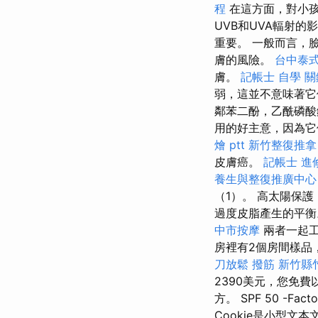
程
在這方面，對小孩
UVB和UVA輻射
重要。 一般而言，
膚的風險。
台中泰
膚。
記帳士 自學
關
弱，這並不意味著
鄰苯二酚，乙酰磷酸
用的好主意，因為它
燴 ptt
新竹整復推拿
皮膚癌。
記帳士 進
養生與整復推廣中心
（1）。 高太陽保
過度皮脂產生的平
中市按摩
兩者一起工
房裡有2個房間樣品
刀放鬆
撥筋 新竹縣
2390美元，您免費
方。 SPF 50 -
Cookie是小型