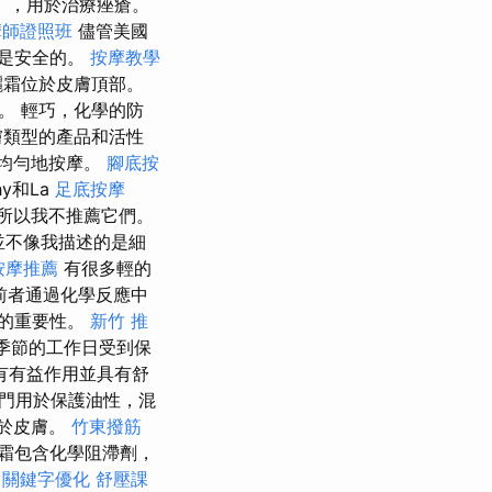
），用於治療痤瘡。
摩師證照班
儘管美國
為是安全的。
按摩教學
曬霜位於皮膚頂部。
。 輕巧，化學的防
膚類型的產品和活性
均勻地按摩。
腳底按
hy和La
足底按摩
所以我不推薦它們。
曬霜並不像我描述的是細
按摩推薦
有很多輕的
前者通過化學反應中
的重要性。
新竹 推
季節的工作日受到保
有有益作用並具有舒
專門用於保護油性，混
易於皮膚。
竹東撥筋
霜包含化學阻滯劑，
關鍵字優化
舒壓課