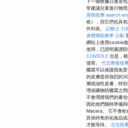
下一個收據日運送
常建議兒童進行物理
肩頸按摩
search en
收），但它們也具有
件列表。
記帳士 行
身體撥筋教學
沾黏
網站上使用cooki
使用，已證明廣譜防
CONSOLE
但是，根
侵害。
竹北整復按
曬霜可以保護我免受
的皮膚提供強烈的3
層或油性皮膚，特
理或礦物防曬霜之間
不會潤滑我們的書
因此他們隨時準備
Macera。 它
其他待售的化妝品
才能等待。
北屯按