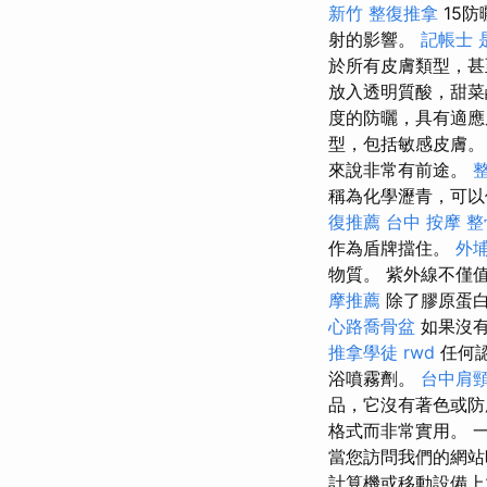
新竹 整復推拿
15防
射的影響。
記帳士 
於所有皮膚類型，
放入透明質酸，甜菜
度的防曬，具有適
型，包括敏感皮膚
來說非常有前途。
稱為化學瀝青，可以
復推薦
台中 按摩 整
作為盾牌擋住。
外
物質。 紫外線不僅
摩推薦
除了膠原蛋白
心路喬骨盆
如果沒有
推拿學徒
rwd
任何
浴噴霧劑。
台中肩
品，它沒有著色或防
格式而非常實用。 
當您訪問我們的網站
計算機或移動設備