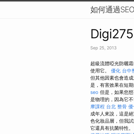
如何通過SE
Digi275
Sep 25, 2013
超級流體啞光防曬霜
使用它。
優化
台中
但其他因素也會造成
是，有害效果在短期
seo
但是，如果您想
是物理的，因為它不
摩課程
台北 整骨
優
成年人來說，這是
色化妝品層，但我試
它還具有抗菌特性