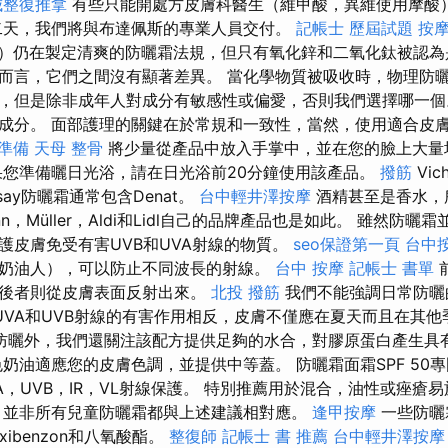
城整復推拿
有些只能開處方皮膚科醫生（維甲酸，異維使用摩酸
天，我們將與布達佩斯的專業人員交付。
記帳士 歷屆試題
按
A）仍在製定清爽的防曬霜法規，但只有氧化鋅和二氧化鈦被認
而言，它們之間沒有顯著差異。 當化學物質被吸收時，物理防
，但是除非成年人對成分有敏感性或偏愛，否則我們選擇哪一個
成分。 面部護理的關鍵在於常規和一致性，當然，使用適合皮
 準備
天母 整骨
將少量從產品中放入手掌中，並在您的臉上大量
您準備曬日光浴，請在日光浴前20分鐘使用該產品。
撥筋
Vic
say防曬霜通常包含Denat。
台中輕井澤按摩
酒精甚至是香水，
nn，Müller，Aldi和Lidl自己的品牌產品也是如此。 雖然防
護皮膚免受有害UVB和UVA射線的物質。
seo保證第一頁
台中
奶油人），可以防止不同波長的射線。
台中 按摩
記帳士 書單
而後者則從皮膚表面反射出來。
北投 撥筋
我們不能強調日常防曬
UVA和UVB射線的有害作用相反，皮膚不僅應在夏天而且在其他
防曬外，我們還關注該配方提供足夠的水合，對膠原蛋白產生具
色奶油適應您的皮膚色調，並提供中等蓋。 防曬霜面霜SPF 50
A，UVB，IR，VL射線保護。 特別推薦用於混合，油性或痤瘡
，並非所有兒童防曬霜都與上述建議相對應。
逢甲按摩
一些防曬
Oxibenzon和八氧酸酯。
整復師
記帳士 書 推薦
台中輕井澤按摩