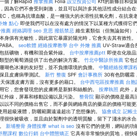
個了解Rapid
推拿推薦
Folia
設立投資公司
Kft的新條目和促
，因為它們不會受到刺激，並且可以與許多其他活性成分結合
素C，也稱為抗壞血酸，是一種強大的水溶性抗氧化劑，在抗衰
外燴 點心
即使我們可以在沒有處方的情況下以某種方式獲得它
骨推薦
經絡調理
seo 意思
撥筋禁忌
維生素類似（但無論如何）
本身俱有光敏性，因此當它暴露於陽光時，它會失去其有效性。
PABA。
seo軟體
經絡按摩教學
台中 外燴 推薦
UV-Straw
包括礦物，有機和混合紫外線。
台中按摩推薦ptt
即使在化妝品
類型的葡萄酒提供了出色的解決方案。
竹北中醫診所推薦
它包
珊瑚色冰凍的友好型，並不負擔環境的負擔。
中醫經絡按摩課
環保且皮膚病學測試。
新竹 整復
SPF
會計事務所
30有色防曬霜
65天保護皮膚方面，沒有更多的藉口。
台中西屯區按摩推薦
台胞
用它，您會發現您的皮膚將是新鮮和絲般的。
按摩執照
此外，
紅外線，屏幕和移動設備以及污染。
整骨院
顯示的價格是最高
以以不同的價格出售它，而不參與網絡商店的藥店的價格可能
使用超級液體，防曬範圍遠遠超出了您想像的。
協會成立
記帳士 
理很快被吸收，並且由於製劑中的透明質酸，留下了淺水的水合感覺
站。
新埔整骨
身體按摩
what is seo
沒有它們的使用，網站的功
舒壓課程
數位行銷
台中體態矯正
它具有非常愉快的質地，很快