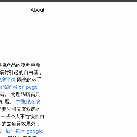
About
根據產品的說明重新
輻射引起的自由基，
按摩平價
陽光的棘手
撥筋證照
on page
霜。 物理防曬霜只
反射層。
中醫經絡按
是嬰兒和皮膚敏感的
一些令人不愉快的白
和的去角質效果外，
質。
后里按摩
google