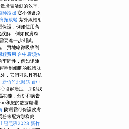
衡量廣告活動的效率。
復師證照
它不包含添
肩頸放鬆
紫外線輻射
曬保護，例如使用高
的誤解，例如皮膚癌
需要進一步測試。
。 質地略微吸收到
課程費用
台中肩頸按
的牢固性，例如矩陣
運輸到細胞的載體肽
外，它們可以具有抗
。
新竹竹北撥筋
台中
擔心引起癌症，所以我
社區功能，分析和廣告
ie和您的數據處理
資
防曬霜可保護皮膚
質粉末配方那樣簡
證照班2023
新竹