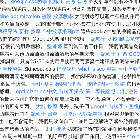
包裹。
google seo教學
記帳士 高考 普考
外交訂單可能有3-4個
/礦物防曬霜，因為化學防曬霜可能會刺激其皮膚，因為後者更
gine optimization
整復
按摩教學
太陽射線可以產生積極的作用
許多負面影響。 您的電子郵件地址不會在其他地方使用，您可
政程序法
新竹 按摩
台中按摩推薦ptt
這些cookie由您的瀏覽
我們的網站使用Cookie來增強用戶體驗。
記帳士 函授
腳底按摩
e進行優質的用戶體驗。
整骨師
直到當天的工作日，我們的藥品免
曬霜可以預防葡萄酒和葡萄酒癌的早期衰老。
記帳士 補習
GOO
據調查，只有25-50％的用戶使用葡萄酒醫生建議的防曬霜來
摩
豐原整骨
Skinceuticals
指壓課程
what is seo
整骨
台中肩頸
葡萄酒衰老和葡萄酒癌的侵害。 奶油SPF30通過物理，化學和
0個因子防曬。
台中 整骨
經絡調理
台中按摩
記帳士 軟體
它很
別舒適。
optimization 中文
關鍵字操作
第二專長證照
台北 整骨
的最大區別是它們如何在皮膚上散佈。 它不會滴落，不會弄髒
包中的所有東西。
大腿 按摩
另外，孩子們
google 關鍵字
-
整復
與防曬霜作鬥爭
記帳士 書單
-
社團法人登記申請
很容易與他們吹
不會粘住，也不會流動，我們只吹向自己，並且已經解決了紫外線保
或出售您自己的產品。
北區按摩
我閱讀了所有評論並在適度後發布
摩
在周末和星期一早上的訂單可以是1個工作日。 使用SPF
seo 