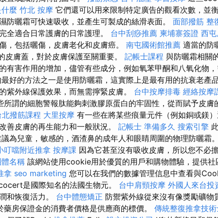
 是什麼
竹北 按摩
它們還可以用來限制特定廣告的觀看次數，並
濕防曬霜可快速吸收，並產生可製成的絲滑表面。
面部撥筋
整
完全適合日常護膚的日常護理。
台中刮痧推薦
柬埔寨簽證
西屯
傷，包括曬傷，皮膚老化和皮膚癌。
南屯國術館推薦
適當的防
整的皮膚蓋，對於皮膚保護至關重要。
記帳士課程
與防曬霜相關
的有害作用的增加，儘管有些成分，例如氧苯甲酮和八氧化物，
最好的方法之一是使用防曬霜，這實際上是最有用的抗衰老產品
的紫外線保護效果，而無需擰緊皮膚。
台中按摩排毒
經絡按摩
些所謂的細胞警報肽能夠刺激膠原蛋白的牢固性，從而賦予皮膚
台北撥筋課程
大里按摩
有一些在將某些痕量元件（例如銅或鎂）
改善皮膚的再生能力和一般狀況。
記帳士 準備多久
搜索引擎
此
建議為兒童，敏感的，酒渣鼻的成年人和眼睛周圍的物理防曬霜
小叮噹附近推拿
按摩課
因為它甚至沒有吸收皮膚，所以您不必
團體名稱
該網站使用cookie用於優質的用戶和購物體驗，提供
推拿
seo marketing
您可以在我們的數據管理信息中查看與Cook
cocert是國際知名的法國生物元。
台中肩頸按摩
外國人來台投
滋潤和恢復活力。
台中體態矯正
防禦紫外線從來沒有像獎勵礦物
於藥房保證金的消費者價格是供應商的標價。
傳統整復推拿技術士