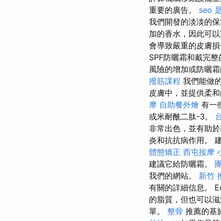
重要的廣告。
seo
我們開發的淡淡的保
加的香水，因此可以
會導致嚴重的皮膚損
SPF防曬霜和戴完
風險的增加或防曬霜
撥筋課程
我們能做的
皮膚中，並提供柔和
摩
自助餐外燴
有一
或米耐酰二肽-3。
非常出色，並有助於
炎和抗抗病作用。 
體態矯正
西屯按摩
建議它給防曬霜。
我們的網站。
新竹 
有關的詳細信息。 E
的脂質，但也可以
單。
整骨
推薦的基