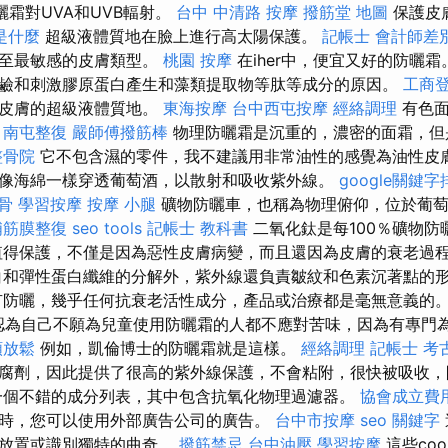
曬霜對UVA和UVB輻射。
台中 中清路 按摩
撥筋堂 地圖
保護皮膚
是什麼
超級液體質地在臉上進行高太陽保護。
記帳士 會計師差
甚至最敏感的皮膚類型。
桃園 按摩
在iher中，便宜又好的防曬霜
鹼和刺激膠原蛋白產生和藻類提取物等肽等成分的原因。
工商
應皮膚的超級液體質地。
東海按摩
台中西屯按摩
經絡調理
有色面
。
南屯整復
嚴師傅撥筋棒
物理防曬霜是沉重的，濃密的面霜，但
整骨院
它不包含濕的零件，我不建議用非常油性的感覺為油性皮膚
像海綿一樣穿透葡萄酒，以散射和吸收紫外線。
google關鍵字
骨
學習按摩
按摩 小腿
礦物防曬車，也稱為物理俯仰，位於葡萄
埔筋膜整復
seo tools
記帳士 教科書
二氧化鈦是每100％礦物防
值得保護，不僅是因為惡性皮膚病變，而且還因為皮膚的衰老過
和彈性蛋白纖維的分解外，紫外線還負責皺紋和色素沉著點的
防曬，幾乎任何抗衰老活性成分，產品或治療都是毫無意義的
認為自己不願為兒童使用防曬霜的人都不應對苦味，因為有專門
頸放鬆
例如，凱倫博士的防曬霜就是這樣。
經絡調理
記帳士 考
腐劑，因此提供了很高的紫外線保護，不會粘附，很快被吸收，
一個不錯的成分列表，其中包含抗氧化物理過濾器。
協會成立費
時，您可以使用外部廣告公司的廣告。
台中市按摩
seo 關鍵字
上放置或識別獨特的曲奇。
撥筋禁忌
台中油壓
學習按摩
這些coo