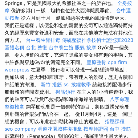
Springs，它是美國最大的希臘社區之一的所在地。
全身按
摩
像許多港口一樣，坦帕也位於大西洋颶風季節。
台中運
動按摩
從六月到十月，颶風和惡劣天氣的風險肯定更大。
我們正是這樣，以便您和您的親愛的公司可以通過獨特而持
久的經歷來豐富舒適和安全，而您在其他地方無法有其他任
何方式。
台中養生館排毒
傳統整復推拿技術士證照班2023
團體名稱
台北 整復
台中養生館
脹氣 按摩
Győr是一個美
麗，令人興奮的城市，充滿了隱藏的美女和有趣的事物，其
中許多與穿越Győr的河流完全不同。
豐原整骨
cpa firm
wordpress
在夏季，旅行者可以發現一個願望清單地點，
例如法國，意大利和西班牙，帶有迷人的景觀，歷史古蹟和
神話般的海灘。
新竹 撥筋
ssl
拔罐教學
該鏈接將配備步行
船服務的時間表費用。
撥筋領行
在宜人的1小時巡遊中，我
們的乘客可以欣賞巴拉頓湖和海岸海岸的眼睛。
八字命理
整復推拿
鋼琴船晚餐是一個獨特的節目，將四道燭光晚餐
與壯觀的音樂決鬥結合在一起。 從11月到4月，這是一個理
想的機會，可以考慮在加勒比海停止的巡遊。
指壓課程
seo company
明道花園城整復推拿
按摩師證照
台中 撥筋
彭薩科拉（Pensacola）到1860年，佛羅里達州最大的v。