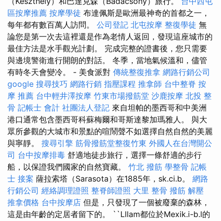
（Keszthely）和巴達克森（Badacsony）旅行。
台中西屯
區按摩推薦
按摩學徒
布達佩斯是歐洲最神奇的首都之一，
每年都有數百萬人訪問。
公司登記
北屯按摩
整復學徒
無
論您是第一次去這裡還是作為老情人返回，發現這座城市的
最佳方法是水手觀光計劃。 完成完整的證書後，您只需要
與邊境警衛進行開朗的對話。 冬季，當地氣候溫和，儘管
有時冬天會變冷。 - 美食派對
傳統整復推拿
網路行銷公司
google 搜尋技巧
網路行銷
指壓課程
推拿師
台中整脊
按
摩 推薦
台中輕井澤按摩
竹東市場撥筋堂
沙鹿按摩
北投 整
骨
記帳士 會計
社團法人登記
來自坦帕的墨西哥和中美洲
港口通常包含墨西哥科蘇梅爾和哥斯達黎加瑪雅人。 與大
眾所參觀的大城市和景點的喧鬧聲不如選擇自然自然的美麗
與寧靜。
搜尋引擎
筋骨撥筋堂整復竹東
外國人在台灣開公
司
台中按摩排毒
舒適地徒步旅行，選擇一條舒適的步行
船，以保證我們國家的自然寶藏。
竹北 撥筋
學整骨
記帳
士 接案
薩拉索塔（Sarasota）在1885年，sk.ci.b。
網路
行銷公司
經絡調理證照
整脊師證照
大里 整骨
撥筋 解壓
推拿價格
台中按摩店
但是，只發現了一個被廢棄的森林，
這是由年齡的定居者留下的。 ``Lllam都位於Mexik.i-b.l的