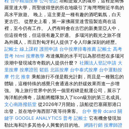
程
台中精油按摩
公司登記
坦帕是最大的城市，這裡是南佛
羅里達大學，而聖彼得堡的所在地吸引了海灣灣附近半島的
高水平旅遊。 晚上，這主要是一種有趣的酒吧氣氛，白天
更古巴。 從歷史上看，第一家佛羅里達雪茄製造商在這
裡，至今仍有工作。 人們有時會在古巴的新奧里亞人中，
但這很奇怪，但這很有趣又舒適。 多瑙河的觀光之旅不僅
為外國​​人，而且對匈牙利人提供了令人印象深刻的經歷。
記帳士 線上課程
護照申請
台中按摩排毒推薦
記帳士 高考
普考
html
按摩教學
布達佩斯的水手可以為那些想在多瑙河
浪潮中發現城市奇觀的人提供什麼？
社團法人登記申請
大
里按摩
按摩證照
鬆筋
北區按摩
台中泰式按摩
台中運動按
摩
竹北 推拿
乘船旅行不僅是觀光計劃，而且是一種難忘的
體驗，這種特殊的感覺只會通過水的舒緩效果而進一步增
強。 海上旅行世界中的另一個里程碑是航運公司，展示了
海洋船的傳奇，該船將艦隊加入了Icon級別的第三名成員。
文心南路撥筋堂
從2026年7月開始，該船從巴塞羅那港口
出發，並在地中海西部7夜等待乘客。
台中 整骨 dcard
關
鍵字
GOOGLE ANALYTICS
普考 記帳士
它有機會發現加
勒比海和許多其他令人興奮的目的地。
網路行銷
按摩師證