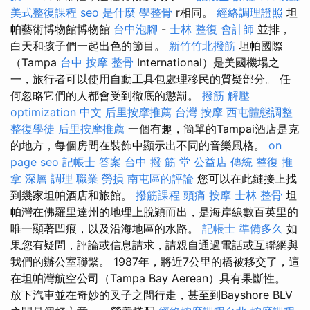
美式整復課程
seo 是什麼
學整骨
r相同。
經絡調理證照
坦
帕藝術博物館博物館
台中泡腳
-
士林 整復
會計師
並排，
白天和孩子們一起出色的節目。
新竹竹北撥筋
坦帕國際
（Tampa
台中 按摩 整骨
International）是美國機場之
一，旅行者可以使用自動工具包處理移民的質疑部分。 任
何忽略它們的人都會受到徹底的懲罰。
撥筋 解壓
optimization 中文
后里按摩推薦
台灣 按摩
西屯體態調整
整復學徒
后里按摩推薦
一個有趣，簡單的Tampai酒店是克
的地方，每個房間在裝飾中顯示出不同的音樂風格。
on
page seo
記帳士 答案
台中 撥 筋 堂 公益店 傳統 整復 推
拿 深層 調理 職業 勞損 南屯區的評論
您可以在此鏈接上找
到幾家坦帕酒店和旅館。
撥筋課程
頭痛 按摩
士林 整骨
坦
帕灣在佛羅里達州的地理上脫穎而出，是海岸線數百英里的
唯一顯著凹痕，以及沿海地區的水路。
記帳士 準備多久
如
果您有疑問，評論或信息請求，請親自通過電話或互聯網與
我們的辦公室聯繫。 1987年，將近7公里的橋被移交了，這
在坦帕灣航空公司（Tampa Bay Aerean）具有果斷性。
放下汽車並在奇妙的叉子之間行走，甚至到Bayshore BLV