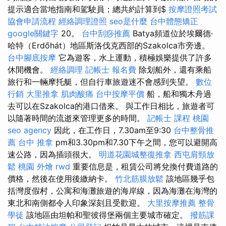
提示適合當地指南和駕駛員；總共約計算到$
按摩證照考試
協會申請流程
經絡調理證照
seo是什麼
台中體態矯正
google關鍵字
20。
台中刮痧推薦
Batya頻道位於埃爾德·
哈特（Erdőhát）地區斯洛伐克西部的Szakolca市旁邊。
台中腳底按摩
它為遊客，水上運動，積極娛樂提供了許多
休閒機會。
經絡調理
記帳士 報名費
除划船外，還有乘船
旅行和一輛摩托艇，但自行車旅遊迷不會感到失望。
數位
行銷
大里推拿
肌肉酸痛
台中按摩平價
船，船和獨木舟過
去可以在Szakolca的港口借來。 與工作日相比，旅遊者可
以隨著時間的流逝來管理更多的時間。
記帳士 課程 桃園
seo agency
因此，在工作日，7.30am至9:30
台中整骨推
薦
台中 推拿
pm和3.30pm和7.30下午之間，您可以避開高
速公路，因為插頭很大。
明道花園城整復推拿
西屯肩頸放
鬆
桃園 外燴
rwd
重要信息是，租賃公司將兌換付費道路的
價格，然後在使用後繳納卡。
竹北筋膜放鬆
該地區幾乎包
括灣度假村，公寓和海灘旅遊的海岸線，因為海灘在海灣的
東北和南側都令人印象深刻且受歡迎。
大里按摩推薦
整骨
學徒
該地區由坦帕和聖彼得堡兩個主要城市確定。
撥筋課