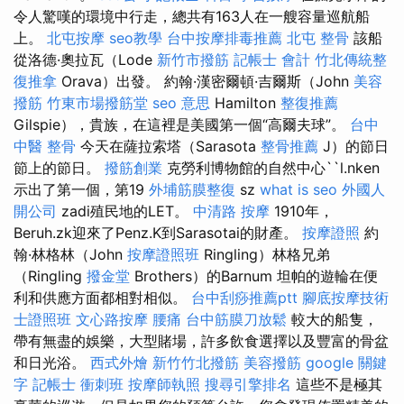
令人驚嘆的環境中行走，總共有163人在一艘容量巡航船
上。
北屯按摩
seo教學
台中按摩排毒推薦
北屯 整骨
該船
從洛德·奧拉瓦（Lode
新竹市撥筋
記帳士 會計
竹北傳統整
復推拿
Orava）出發。 約翰·漢密爾頓·吉爾斯（John
美容
撥筋
竹東市場撥筋堂
seo 意思
Hamilton
整復推薦
Gilspie），貴族，在這裡是美國第一個“高爾夫球”。
台中
中醫 整骨
今天在薩拉索塔（Sarasota
整骨推薦
J）的節日
節上的節日。
撥筋創業
克勞利博物館的自然中心``l.nken
示出了第一個，第19
外埔筋膜整復
sz
what is seo
外國人
開公司
zadi殖民地的LET。
中清路 按摩
1910年，
Beruh.zk迎來了Penz.K到Sarasotai的財產。
按摩證照
約
翰·林格林（John
按摩證照班
Ringling）林格兄弟
（Ringling
撥金堂
Brothers）的Barnum 坦帕的遊輪在便
利和供應方面都相對相似。
台中刮痧推薦ptt
腳底按摩技術
士證照班
文心路按摩
腰痛
台中筋膜刀放鬆
較大的船隻，
帶有無盡的娛樂，大型賭場，許多飲食選擇以及豐富的骨盆
和日光浴。
西式外燴
新竹竹北撥筋
美容撥筋
google 關鍵
字
記帳士 衝刺班
按摩師執照
搜尋引擎排名
這些不是極其