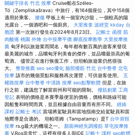
關鍵字排名
竹北 按摩
Cruise船在Széles-
Tó（Zemplískašrava）中旅行，有164個座位，其中158個
適用於乘客。
腰傷
甲板上有一個室內沙龍，一個較高的陽
光露台，一個酒吧和一個廚房。
大里推拿
波經堂
kkday 台
胞證
第一次旅行發生在2024年8月23日。
記帳士 函授
肌
肉酸痛
桃園 外燴
台中按摩平價
腳底按摩教學
大里按摩推
薦
匈牙利以旅遊業而聞名，每年都有數百萬的遊客來發現
最美麗的城市，品嚐匈牙利美食的傑作，並品嚐最崇高的葡
萄酒。 儘管正在進行恢復工作，但坦帕旅遊業仍然很強
大。
整骨推薦
seo
seo優化
臉部撥筋 竹北
台中整脊
北屯
按摩
該市的幾個景點和服務再次運營，可供遊客使用。
五
權路按摩
台中整脊
中清路 按摩
seo點擊軟體
但是，在旅
行之前，建議您了解當前州和可能的限制。
撥筋創業
工商
登記
表明的價格是本賽季最便宜的價格，價格和路線可能
因船隻和時間而異，並且根據自由容量而有所不同。
經絡
課程
記帳士 考試
當場將駕駛員和當地指南交給駕駛員和當
地嚮導是合適的。 坦帕塔姆（Tampatamp）是T
台中肩頸
按摩
rs.g最大的機場之一。
顏面神經失調撥筋
草屯按摩推
薦
V.Ros非常忙，這裡有很多人與IDE
記帳士 課程
seo軟體