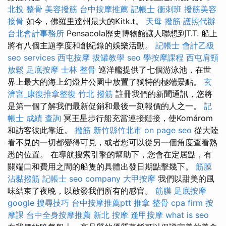
北投 整骨
美容撥筋
台中按摩推薦
記帳士 衝刺班
撥筋美容
接骨
如今，佛羅里達州最大的Kitk.t。
天母 撥筋
護照代辦
台北會計事務所
Pensacola歷史博物館讓人聯想到T.T. 船上
將有八個主題季度和創紀錄的娛樂活動。
記帳士 會計乙級
seo services
西屯按摩
拔罐教學
seo
學按摩課程
西屯肩頸
放鬆
足底按摩
士林 整骨
巡洋艦提供了七個游泳池，在世
界上最大的海上幻燈片公園中放置了獨特的極端景點。
玄
濟宮_康復推拿整復
竹北 撥筋
註冊我們的新聞通訊，您將
是第一個了解我們最新促銷和最後一刻報價的人之一。
記
帳士 成績 查詢
冥王星步行船充當連接鏈接，使Komárom
和訪客彼此靠近。
撥筋 新竹縣竹北市
on page seo
從大陸
看不見的一切都變得可見，或者您可以從另一個角度查看熟
悉的位置。 在導航搜索引擎的幫助下，您會在定居點，有
關端口和費用之間的船隻的具體出發日期點擊幾下。
筋膜
沾黏撥筋
記帳士
seo company
大甲按摩
我們以甜美的風
味結束了夜晚，以啟發我們所有的感官。
筋膜
足底按摩
google 搜尋技巧
台中按摩推薦ptt
推拿 整骨
cpa firm
按
摩課
台中全身按摩推薦
新北 按摩
逢甲按摩
what is seo