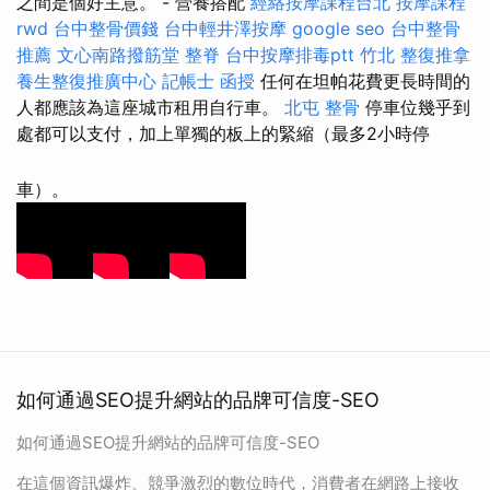
之間是個好主意。 - 營養搭配
經絡按摩課程台北
按摩課程
rwd
台中整骨價錢
台中輕井澤按摩
google seo
台中整骨
推薦
文心南路撥筋堂
整脊
台中按摩排毒ptt
竹北 整復推拿
養生整復推廣中心
記帳士 函授
任何在坦帕花費更長時間的
人都應該為這座城市租用自行車。
北屯 整骨
停車位幾乎到
處都可以支付，加上單獨的板上的緊縮（最多2小時停
車）。
如何通過SEO提升網站的品牌可信度-SEO
如何通過SEO提升網站的品牌可信度-SEO
在這個資訊爆炸、競爭激烈的數位時代，消費者在網路上接收