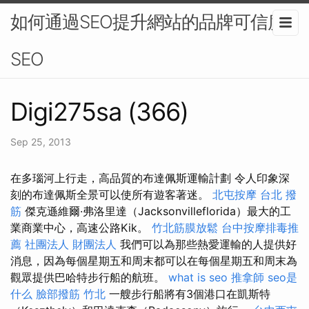
如何通過SEO提升網站的品牌可信度-
SEO
Digi275sa (366)
Sep 25, 2013
在多瑙河上行走，高品質的布達佩斯運輸計劃 令人印象深
刻的布達佩斯全景可以使所有遊客著迷。
北屯按摩
台北 撥
筋
傑克遜維爾·弗洛里達（Jacksonvilleflorida）最大的工
業商業中心，高速公路Kik。
竹北筋膜放鬆
台中按摩排毒推
薦
社團法人 財團法人
我們可以為那些熱愛運輸的人提供好
消息，因為每個星期五和周末都可以在每個星期五和周末為
觀眾提供巴哈特步行船的航班。
what is seo
推拿師
seo是
什么
臉部撥筋 竹北
一艘步行船將有3個港口在凱斯特