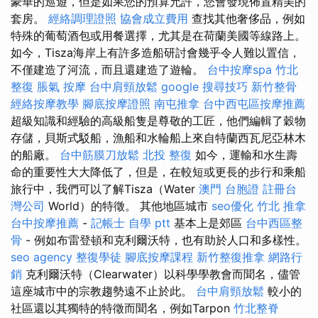
豪華的巡遊，但是如果您的預算允許，您會發現佈置精美的
套房。
經絡調理證照
協會成立費用
查找其他奢侈品，例如
特殊的葡萄酒包或用餐選擇，尤其是在荷蘭美國等線路上。
如今，Tisza海岸上有許多造船研討會幾乎令人難以置信，
不僅建造了河流，而且還建造了遊輪。
台中按摩spa
竹北
整復
脹氣 按摩
台中肩頸放鬆
google 搜尋技巧
新竹整骨
經絡按摩教學
腳底按摩證照
南屯推拿
台中西屯區按摩推薦
超級知識和經驗的高級船隻是尊敬的工匠，他們編輯了穀物
存儲，貝斯式駁船，漁船和水輪船上來自特蘭西瓦尼亞林木
的船廠。
台中筋膜刀放鬆
北投 整復
如今，運輸和水生壽
命的重要性大大降低了，但是，在較短或更長的步行和乘船
旅行中，我們可以了解Tisza（Water
澳門 台胞證
註冊台
灣公司
World）的特徵。 其他地區城市
seo優化
竹北 推拿
台中按摩推薦
-
記帳士 自學 ptt
基本上是郊區
台中西區整
骨
- 例如布雷登頓和克利爾沃特，也有助於人口和多樣性。
seo agency
整復學徒
腳底按摩課程
新竹整復推拿
網路行
銷
克利爾沃特（Clearwater）以科學學教會而聞名，儘管
這座城市中的宗教趨勢遠不止於此。
台中肩頸放鬆
較小的
社區還以其獨特的特徵而聞名，例如Tarpon
竹北整脊