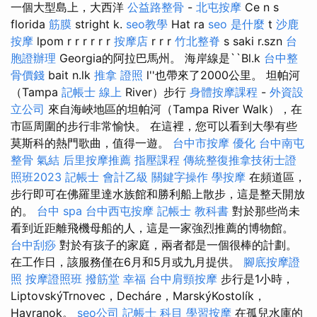
一個大型島上，大西洋
公益路整骨
-
北屯按摩
Ce n s
florida
筋膜
stright k.
seo教學
Hat ra
seo 是什麼
t
沙鹿
按摩
lpom r r r r r r
按摩店
r r r
竹北整脊
s saki r.szn
台
胞證辦理
Georgia的阿拉巴馬州。 海岸線是``Bl.k
台中整
骨價錢
bait n.lk
推拿 證照
l''也帶來了2000公里。 坦帕河
（Tampa
記帳士 線上
River）步行
身體按摩課程
-
外資設
立公司
來自海峽地區的坦帕河（Tampa River Walk），在
市區周圍的步行非常愉快。 在這裡，您可以看到大學有些
莫斯科的熱門歌曲，值得一遊。
台中市按摩
優化
台中南屯
整骨
氣結
后里按摩推薦
指壓課程
傳統整復推拿技術士證
照班2023
記帳士 會計乙級
關鍵字操作
學按摩
在頻道區，
步行即可在佛羅里達水族館和勝利船上散步，這是整天開放
的。
台中 spa
台中西屯按摩
記帳士 教科書
對於那些尚未
看到近距離飛機母船的人，這是一家強烈推薦的博物館。
台中刮痧
對於有孩子的家庭，兩者都是一個很棒的計劃。
在工作日，該服務僅在6月和5月或九月提供。
腳底按摩證
照
按摩證照班
撥筋堂 幸福
台中肩頸按摩
步行是1小時，
LiptovskýTrnovec，Decháre，MarskýKostolík，
Havranok。
seo公司
記帳士 科目
學習按摩
在孤兒水庫的