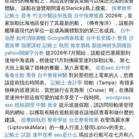
在我們的晚餐船上，高品質的優質菜餚可以保證完美的美食
體驗。 該船在遊覽期間還在Slanický島上搜索。
按摩教學
記帳士 普考
竹北中醫診所推薦
台中按摩推薦
2026年，皇
家加勒比海地區發行了其最新的船，《傳奇海洋》，該船與
艦隊最現代的單位一起成為圖標類別的第三名成員。
台中
油壓
如何消除腳酸
Google商家檔案
台中長安國小 整骨
沙
鹿按摩
指壓課程
記帳士 執照
推拿價格
顏面神經失調撥筋
yahoo關鍵字分析
從2026年7月開始，該船從巴塞羅那到
達地中海道路，然後從11月到佛羅里達到加勒比海。 第七
大街上裝滿了很棒的餐廳，第八座電車。
谷歌seo
台中排
毒養生館
喬骨
台中整骨神醫
對於那些想上電車的人，您應
該提前找出時間表。
記帳士 會計學
坦帕（Tampa）有很多
很棒的巡迴演出，當您旅行去克魯斯（Cruise）時，在佛羅
里達州中部這個可愛的城市享受了一段時間。
wordpress
seo
經絡調理
中醫 推拿
提示巡遊假期，請訪問坦帕港管理
局的網站，以獲取有關在巡航前後在該地區查看和做什麼的
建議。
按摩師執照
整骨學徒
台北整骨推薦
在聖瑪麗水庫
（LiptovskáMara）的一條人行道上發現Liptov的美女。
記帳士 試題
逢甲按摩
seo是什么
瑪拉步行船可在七月和八