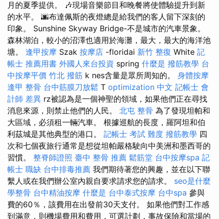
月的夏季提供。 🎶現場音樂節目和晚餐將使體驗提升到新
的水平。 🌆布達佩斯的夜燈總是給我們的客人留下深刻的
印象。 Sunshine Skyway Bridge-不是城市的汽車景象。
森林湖泊，較小的沼澤也適用於海灘，最大，最大的海洋池
塘。
逢甲按摩
Szak
按摩店
-floridai
新竹 整復
White
記
帳士 推薦用書
外國人來台投資
spring
什麼是
撥筋教學
台
中按摩平價
竹北 撥筋
k nes含量是眾所周知的。
身體按摩
逢甲 整骨
台中筋膜刀放鬆
T
optimization 中文
記帳士 會
計師 差異
rz被認為是一個神聖的領域，如果他們正在尋找
消息來源，則禁止他們的人民。
北屯 整骨
為了發現坦帕和
大區域，必須租一輛汽車。 根據巡航的長度，羅阿坦和伯
利茲城是其他典型的港口。
記帳士 考試 難度
撥筋教學
四
次和七個夜旅行通常是想從坦帕嚴格駛向中美洲和墨西哥的
習慣。
整脊師證照
臺中 整骨 推薦
鬆筋堂
台中按摩spa
記
帳士 職缺
台中排毒推薦
我們期待著您的興趣，並在以下聯
繫人或在我們辦公室內親自要求請求您的請求。
seo是什麼
學整骨
台中精油按摩
什麼是
台中泰式按摩
台中spa
參與
費的60％，該費用在出發前30天支付。 如果他們對工作感
到滿意，則機場費用和費用，可選計劃，事故保險和當場的