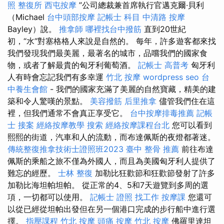
照
整復所
西屯按摩
”公司總裁兼首席執行官邁克爾·貝利
（Michael
台中頭部按摩
記帳士 科目
中清路 按摩
Bayley）說。
推拿師
哪裡找台中撥筋
直到20世紀
初，“水”對塞格格人來說是自然的。 每年，許多遊客都來找
我們發現我們最美麗，最著名的城市，品嚐我們的國家食
物，或者了解最貴的匈牙利葡萄酒。
記帳士 高普考
匈牙利
人有時會忘記我們有多幸運
竹北 按摩
wordpress seo
台
中養生會館
- 我們的國家充滿了美麗的自然寶藏，精美的建
築和令人驚嘆的景點。
美容撥筋
后里推拿
儘管我們住在這
裡，但我們通常不會真正享受它。
台中按摩排毒推薦
記帳
士 接案
經絡按摩教學
搜索
經絡按摩課程台北
您可以看到
熙熙的街道，汽車和人的流動，而布達佩斯的夜燈都著迷。
傳統整復推拿技術士證照班2023
臺中 整骨 推薦
前往布達
佩斯的乘船之旅不僅為外國​​人，而且為美國匈牙利人提供了
難忘的經歷。
士林 整復
加勒比狂歡節和狂歡節發射了許多
加勒比海坦帕坦帕。 從正常的4、5和7天遊覽到多周的選
項，一切都可以使用。
記帳士 證照 找工作
按摩課
您還可
以從已經從坦帕出發但在另一個港口完成的步行船中進行選
擇。
指壓課程
竹北 按摩
頭痛 按摩
竹北 按摩
佛羅里達坦