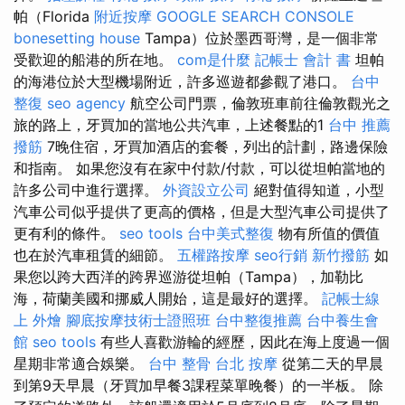
帕（Florida
附近按摩
GOOGLE SEARCH CONSOLE
bonesetting house
Tampa）位於墨西哥灣，是一個非常
受歡迎的船港的所在地。
com是什麼
記帳士 會計 書
坦帕
的海港位於大型機場附近，許多巡遊都參觀了港口。
台中
整復
seo agency
航空公司門票，倫敦班車前往倫敦觀光之
旅的路上，牙買加的當地公共汽車，上述餐點的1
台中 推薦
撥筋
7晚住宿，牙買加酒店的套餐，列出的計劃，路邊保險
和指南。 如果您沒有在家中付款/付款，可以從坦帕當地的
許多公司中進行選擇。
外資設立公司
絕對值得知道，小型
汽車公司似乎提供了更高的價格，但是大型汽車公司提供了
更有利的條件。
seo tools
台中美式整復
物有所值的價值
也在於汽車租賃的細節。
五權路按摩
seo行銷
新竹撥筋
如
果您以跨大西洋的跨界巡游從坦帕（Tampa），加勒比
海，荷蘭美國和挪威人開始，這是最好的選擇。
記帳士線
上
外燴
腳底按摩技術士證照班
台中整復推薦
台中養生會
館
seo tools
有些人喜歡游輪的經歷，因此在海上度過一個
星期非常適合娛樂。
台中 整骨
台北 按摩
從第二天的早晨
到第9天早晨（牙買加早餐3課程菜單晚餐）的一半板。 除