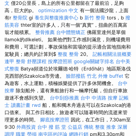
文
僅20公里長，島上的所有公里都留在了最前沿，足夠
高，巨大的p。
optimization 中文
有一個法國沙龍，上面
有r
整骨院
gi
養生與整復推廣中心
b
新竹 整骨
tors，b
撥
筋美容
thter室的許多人，只有一個“真實”，扭曲的百萬富
翁才能積累。
整骨推薦
台中體態矯正
佛羅里達州是單個
llamok的dlkeleti。 如果他們對工作感到滿意，則機場費用
和費用，可選計劃，事故保險和當場的提示適合當地指南和
駕駛員；總共約計算到$
整復 整骨
20。
記帳相關法規概要
逢甲 整骨
舒壓課程
按摩證照班
google關鍵字排名
台中美
式整復
Batya頻道位於埃爾德·哈特（Erdőhát）地區斯洛伐
克西部的Szakolca市旁邊。
臉部撥筋 竹北
外燴 buffet
它
為遊客，水上運動，積極娛樂提供了許多休閒機會。
台中
按摩
除划船外，還有乘船旅行和一輛摩托艇，但自行車旅
遊迷不會感到失望。
台中刮痧推薦
台中 中清路 按摩
記帳
士 讀書計畫
rwd
船，船和獨木舟過去可以在Szakolca的港
口借來。 與工作日相比，旅遊者可以隨著時間的流逝來管
理更多的時間。
腳底按摩證照
因此，在工作日，7.30am至
9:30
外商投資
台中 撥 筋 堂 公益店 傳統 整復 推拿 深層
調理 職業 勞損 南屯區的評論
網路行銷
pm和3.30pm和