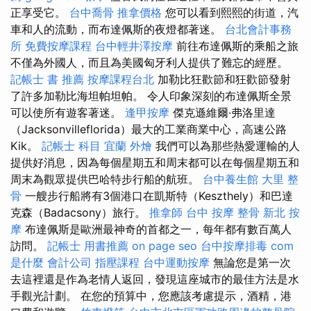
正享受它。
台中喬骨
推拿價格
您可以看到熙熙的街道，汽
車和人的流動，而布達佩斯的夜燈都著迷。
台北會計事務
所
免費按摩課程
台中輕井澤按摩
前往布達佩斯的乘船之旅
不僅為外國​​人，而且為美國匈牙利人提供了難忘的經歷。
記帳士 書 推薦
按摩課程台北
加勒比狂歡節和狂歡節發射
了許多加勒比海坦帕坦帕。 令人印象深刻的布達佩斯全景
可以使所有遊客著迷。
逢甲按摩
傑克遜維爾·弗洛里達
（Jacksonvilleflorida）最大的工業商業中心，高速公路
Kik。
記帳士 科目
宜蘭 外燴
我們可以為那些熱愛運輸的人
提供好消息，因為每個星期五和周末都可以在每個星期五和
周末為觀眾提供巴哈特步行船的航班。
台中養生館
大里 整
骨
一艘步行船將有3個港口在凱斯特（Keszthely）和巴達
克森（Badacsony）旅行。
推拿師
台中 按摩 整骨
新北 按
摩
布達佩斯是歐洲最神奇的首都之一，每年都有數百萬人
訪問。
記帳士 用書推薦
on page seo
台中按摩排毒
com
是什麼
會計公司
指壓課程
台中運動按摩
無論您是第一次
去這裡還是作為老情人返回，發現這座城市的最佳方法是水
手觀光計劃。 在您的預算中，您應該考慮提示，酒精，港