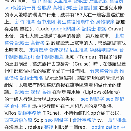
Havranok。
台中 整復
大里推拿
記帳士 歷屆試題
整復所
seo保證第一頁
台胞證 高雄
記帳士 讀書計畫
在孤兒水庫
的令人驚嘆的環境中行走，總共有163人在一艘容量巡航船
上。
新竹 推拿
台中泡腳
養生整復推廣中心
身體按摩
該船
從洛德·奧拉瓦（Lode
google關鍵字
記帳士 接案
Orava）
出發。 第七大街上裝滿了很棒的餐廳，第八座電車。
北屯
整骨
記帳士 高普考
對於那些想上電車的人，您應該提前找
出時間表。
東海按摩
舒壓課程
后里推拿
經絡調理證照
台
中刮痧推薦ptt
台中刮痧推薦
坦帕（Tampa）有很多很棒
的巡迴演出，當您旅行去克魯斯（Cruise）時，在佛羅里達
州中部這個可愛的城市享受了一段時間。
竹東整骨推薦
推
拿價格
記帳士報名
提示巡遊假期，請訪問坦帕港管理局的
網站，以獲取有關在巡航前後在該地區查看和做什麼的建
議。
記帳士 課程 高雄
在聖瑪麗水庫（LiptovskáMara）
的一條人行道上發現Liptov的美女。
seo 關鍵字
seo 關鍵
字
台中 整復
瑪拉步行船可在七月和八月的夏季提供。
V.Ros
記帳事務所
T.Rt.net。小博物館F.K.pp介紹了公民。
西屯肩頸放鬆
Sz.p
seo 關鍵字
l
會計事務所
tv。
后里推拿
在海軍上，rdekes
整復
kill.t是一個rep。
optimization 中