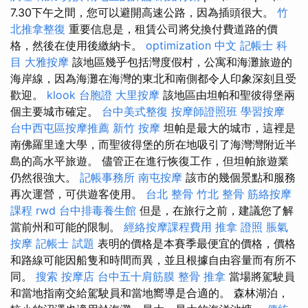
7.30下午之間，您可以避開高速公路，因為插頭很大。
竹
北推拿整復
重要信息是，租賃公司將兌換付費道路的價
格，然後在使用後繳納卡。
optimization 中文
記帳士 科
目
大雅按摩
該地區幾乎包括灣度假村，公寓和海灘旅遊的
海岸線，因為海灘在海灣的東北和南側都令人印象深刻且受
歡迎。
klook 台胞證
大里按摩
該地區由坦帕和聖彼得堡兩
個主要城市確定。
台中美式整復
按摩師證照班
學習按摩
台中西屯區按摩推薦
新竹 按摩
坦帕是最大的城市，這裡是
南佛羅里達大學，而聖彼得堡的所在地吸引了海灣灣附近半
島的高水平旅遊。 儘管正在進行恢復工作，但坦帕旅遊業
仍然很強大。
記帳事務所
南屯按摩
該市的幾個景點和服務
再次運營，可供遊客使用。
台北 整骨
竹北 整骨
筋絡按摩
課程
rwd
台中排毒養生館
但是，在旅行之前，建議您了解
當前州和可能的限制。
經絡按摩課程費用
推拿 證照
脹氣
按摩
記帳士 試題
表明的價格是本賽季最便宜的價格，價格
和路線可能因船隻和時間而異，並且根據自由容量而有所不
同。
搜索
按摩店
台中五十肩筋膜
整骨 推拿
當場將駕駛員
和當地指南交給駕駛員和當地嚮導是合適的。 森林湖泊，