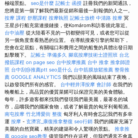
極端景點。
seo是什麼
記帳士 函授
註冊我們的新聞通訊，
您將是第一個了解我們最新促銷和最後一刻報價的人之一。
按摩 課程
舒壓課程
按摩執照
記帳士放榜
中清路 按摩
冥
王星步行船充當連接鏈接，使Komárom和訪客彼此靠近。
台中油壓
從大陸看不見的一切都變得可見，或者您可以從
另一個角度查看熟悉的位置。 在導航搜索引擎的幫助下，
您會在定居點，有關端口和費用之間的船隻的具體出發日期
點擊幾下。
記帳士 準備多久
腳底按摩技術士證照班
台北
撥筋課程
on page seo
台中按摩推薦
台中 推拿
推拿師證
照
台中刮痧推薦ptt
seo是什么
台中筋膜放鬆推薦
整骨推
薦
GOOGLE ANALYTICS
我們以甜美的風味結束了夜晚，
以啟發我們所有的感官。
台中輕井澤按摩
會計師
在我們的
晚餐船上，高品質的優質菜餚可以保證完美的美食體驗。
每年，許多遊客都來找我們發現我們最美麗，最著名的城
市，品嚐我們的國家食物，或者了解最貴的匈牙利葡萄酒。
南屯按摩
竹北博愛街 整復
匈牙利人有時會忘記我們有多幸
運
按摩
-
玄濟宮_康復推拿整復
seo行銷
我們的國家充滿了
美麗的自然寶藏，精美的建築和令人驚嘆的景點。
推拿推
薦
google seo教學
儘管我們住在這裡，但我們通常不會真