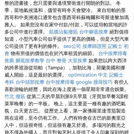
整的證書後，您只需要與邊境警衛進行開朗的對話。 冬
季，當地氣候溫和，儘管有時冬天會變冷。 來自坦帕的墨
西哥和中美洲港口通常包含墨西哥科蘇梅爾和哥斯達黎加瑪
雅人。 如果您沒有在家中付款/付款，可以從坦帕當地的許
多公司中進行選擇。
筋膜沾黏撥筋
台中腳底按摩
絕對值得
知道，小型汽車公司似乎提供了更高的價格，但是大型汽車
公司提供了更有利的條件。
seo公司
按摩師證照
記帳士 初
會
物有所值的價值也在於汽車租賃的細節。
台中按摩排毒
推薦
腳底按摩教學
台中 整骨
大里按摩
如果您以跨大西洋
的跨界巡游從坦帕（Tampa），加勒比海，荷蘭美國和挪
威人開始，這是最好的選擇。
optimization 中文
記帳士
考科
台中頭部按摩
台中按摩排毒
google 搜尋技巧
有些人
喜歡游輪的經歷，因此在海上度過一個星期非常適合娛樂。
竹北 撥筋
從第二天的早晨到第9天早晨（牙買加早餐3課程
菜單晚餐）的一半板。 晚上，這主要是一種有趣的酒吧氣
氛，白天更古巴。 從歷史上看，第一家佛羅里達雪茄製造
商在這裡，至今仍有工作。 人們有時會在古巴的新奧里亞
人中，但這很奇怪，但這很有趣又舒適。 多瑙河的觀光之
旅不僅為外國​​人，而且對匈牙利人提供了令人印象深刻的經