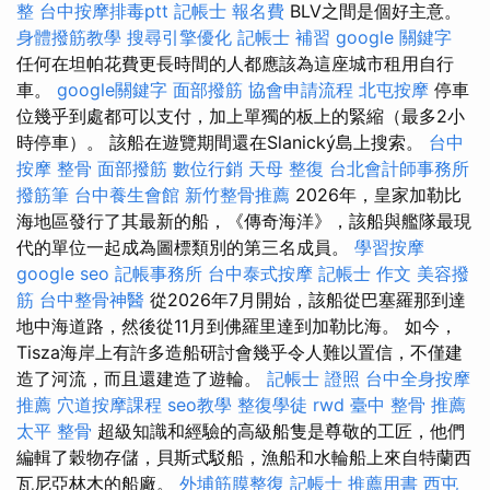
整
台中按摩排毒ptt
記帳士 報名費
BLV之間是個好主意。
身體撥筋教學
搜尋引擎優化
記帳士 補習
google 關鍵字
任何在坦帕花費更長時間的人都應該為這座城市租用自行
車。
google關鍵字
面部撥筋
協會申請流程
北屯按摩
停車
位幾乎到處都可以支付，加上單獨的板上的緊縮（最多2小
時停車）。 該船在遊覽期間還在Slanický島上搜索。
台中
按摩 整骨
面部撥筋
數位行銷
天母 整復
台北會計師事務所
撥筋筆
台中養生會館
新竹整骨推薦
2026年，皇家加勒比
海地區發行了其最新的船，《傳奇海洋》，該船與艦隊最現
代的單位一起成為圖標類別的第三名成員。
學習按摩
google seo
記帳事務所
台中泰式按摩
記帳士 作文
美容撥
筋
台中整骨神醫
從2026年7月開始，該船從巴塞羅那到達
地中海道路，然後從11月到佛羅里達到加勒比海。 如今，
Tisza海岸上有許多造船研討會幾乎令人難以置信，不僅建
造了河流，而且還建造了遊輪。
記帳士 證照
台中全身按摩
推薦
穴道按摩課程
seo教學
整復學徒
rwd
臺中 整骨 推薦
太平 整骨
超級知識和經驗的高級船隻是尊敬的工匠，他們
編輯了穀物存儲，貝斯式駁船，漁船和水輪船上來自特蘭西
瓦尼亞林木的船廠。
外埔筋膜整復
記帳士 推薦用書
西屯