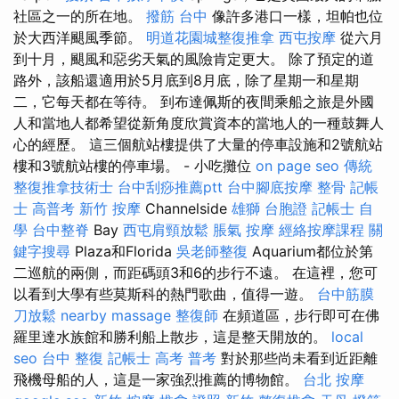
社區之一的所在地。
撥筋 台中
像許多港口一樣，坦帕也位
於大西洋颶風季節。
明道花園城整復推拿
西屯按摩
從六月
到十月，颶風和惡劣天氣的風險肯定更大。 除了預定的道
路外，該船還適用於5月底到8月底，除了星期一和星期
二，它每天都在等待。 到布達佩斯的夜間乘船之旅是外國
人和當地人都希望從新角度欣賞資本的當地人的一種鼓舞人
心的經歷。 這三個航站樓提供了大量的停車設施和2號航站
樓和3號航站樓的停車場。 - 小吃攤位
on page seo
傳統
整復推拿技術士
台中刮痧推薦ptt
台中腳底按摩
整骨
記帳
士 高普考
新竹 按摩
Channelside
雄獅 台胞證
記帳士 自
學
台中整脊
Bay
西屯肩頸放鬆
脹氣 按摩
經絡按摩課程
關
鍵字搜尋
Plaza和Florida
吳老師整復
Aquarium都位於第
二巡航的兩側，而距碼頭3和6的步行不遠。 在這裡，您可
以看到大學有些莫斯科的熱門歌曲，值得一遊。
台中筋膜
刀放鬆
nearby massage
整復師
在頻道區，步行即可在佛
羅里達水族館和勝利船上散步，這是整天開放的。
local
seo
台中 整復
記帳士 高考 普考
對於那些尚未看到近距離
飛機母船的人，這是一家強烈推薦的博物館。
台北 按摩