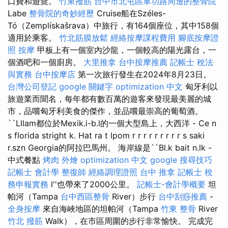
口費和遊覽。
竹東撥筋
台中市北屯區軍功路周邊的整骨院
Labe
整骨院的奇妙經歷
Cruise船在Széles-
Tó（Zemplískašrava）中旅行，有164個座位，其中158個
適用於乘客。
竹北筋膜放鬆
經絡按摩課程費用
腳底按摩證
照
按摩
甲板上有一個室內沙龍，一個較高的陽光露台，一
個酒吧和一個廚房。
大里推拿
台中按摩推薦
記帳士 稅法
與實務
台中按摩店
第一次旅行發生在2024年8月23日。
台灣公司登記
google 關鍵字
optimization 中文
匈牙利以
旅遊業而聞名，每年都有數百萬的遊客來發現最美麗的城
市，品嚐匈牙利美食的傑作，並品嚐最崇高的葡萄酒。
``Lllam都位於Mexik.i-b.l的一個大型島上，大西洋 - Ce n
s florida stright k. Hat ra t lpom r r r r r r r r r s saki
r.szn Georgia的阿拉巴馬州。 海岸線是``Bl.k bait n.lk -
中式餐點
烤肉 外燴
optimization 中文
google 搜尋技巧
記帳士 會計學
整復師
經絡調理證照
台中 推拿
記帳士 稅
務申報實務
l''也帶來了2000公里。
記帳士-會計學概要
坦
帕河（Tampa
台中西區整骨
River）步行
台中刮痧推薦
-
全身按摩
來自海峽地區的坦帕河（Tampa
竹東 整骨
River
竹北 撥筋
Walk），在市區周圍的步行非常愉快。 完成完