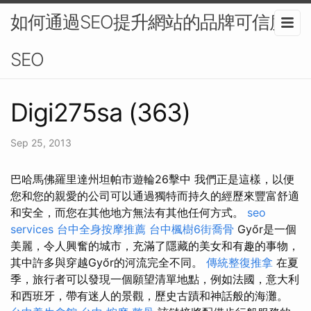
如何通過SEO提升網站的品牌可信度-
SEO
Digi275sa (363)
Sep 25, 2013
巴哈馬佛羅里達州坦帕市遊輪26擊中 我們正是這樣，以便
您和您的親愛的公司可以通過獨特而持久的經歷來豐富舒適
和安全，而您在其他地方無法有其他任何方式。
seo
services
台中全身按摩推薦
台中楓樹6街喬骨
Győr是一個
美麗，令人興奮的城市，充滿了隱藏的美女和有趣的事物，
其中許多與穿越Győr的河流完全不同。
傳統整復推拿
在夏
季，旅行者可以發現一個願望清單地點，例如法國，意大利
和西班牙，帶有迷人的景觀，歷史古蹟和神話般的海灘。