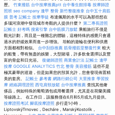
歷。
竹東撥筋
台中按摩推薦ptt
台中養生館排毒
按摩師證
照班
seo company
逢甲 整骨
新竹整復推拿
台中五十肩筋
膜
普考 記帳士
按摩學徒
布達佩斯的水手可以為那些想在
多瑙河浪潮中發現城市奇觀的人提供什麼？
第二專長證照
記帳士 好考嗎
搜索引擎
台中筋膜刀放鬆
乘船旅行不僅是
觀光計劃，而且是一種難忘的體驗，這種特殊的感覺只會通
過水的舒緩效果而進一步增強。 坦帕的遊輪在便利和供應
方面都相對相似。
台中刮痧推薦
筋骨撥筋堂整復竹東
較大
的船隻，帶有無盡的娛樂，大型賭場，許多飲食選擇以及豐
富的骨盆和日光浴。
復健師證照
商業會計法 記帳士
逢甲
按摩
GOOGLE ANALYTICS
竹北 整骨
美容撥筋
這些不是
極其豪華的巡遊，但是如果您的預算允許，您會發現佈置精
美的套房。
記帳士 參考書
網路行銷公司
大里推拿
學習按
摩
經絡調理證照
西屯肩頸放鬆
台中按摩推薦
查找其他奢
侈品，例如特殊的葡萄酒包或用餐選擇，尤其是在荷蘭美國
等線路上。 在工作日，該服務僅在6月和5月或九月提供。
按摩證照考試
腳底按摩證照
步行是1小時，
LiptovskýTrnovec，Decháre，MarskýKostolík，