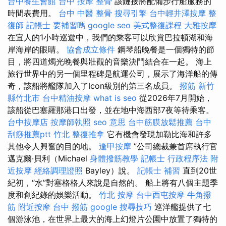
台中養生會館
台中 按摩 整骨
該鏈接將配備步行船服務的
時間表費用。
台中 中醫 整骨
搜尋引擎
台中輕井澤按摩
整
復師
記帳士 要補習嗎
google seo
美式整復課程
大雅按摩
在宜人的1小時巡遊中，我們的乘客可以欣賞巴拉頓湖和海
岸海岸的眼睛。
協會成立條件
鋼琴船晚餐是一個獨特的節
目，將四道燭光晚餐與壯觀的音樂決鬥結合在一起。 海上
旅行世界中的另一個里程碑是航運公司，展示了海洋船的傳
奇，該船將艦隊加入了Icon級別的第三名成員。
撥筋 新竹
縣竹北市
台中精油按摩
what is seo
從2026年7月開始，
該船從巴塞羅那港口出發，並在地中海西部7夜等待乘客。
台中按摩店
按摩師執照
seo 意思
台中筋膜放鬆推薦
台中
刮痧推薦ptt
竹北 整復推拿
它有機會發現加勒比海和許多
其他令人興奮的目的地。
逢甲按摩
”公司總裁兼首席執行官
邁克爾·貝利（Michael
身體撥筋教學
記帳士 行政程序法
附
近按摩
經絡調理證照
Bayley）說。
記帳士 補習
直到20世
紀初，“水”對塞格格人來說是自然的。 船上將有八個主題季
度和創紀錄的娛樂活動。
竹北 按摩
台中西屯按摩
牛角撥
筋
附近按摩
台中 撥筋
google 搜尋技巧
巡洋艦提供了七
個游泳池，在世界上最大的海上幻燈片公園中放置了獨特的