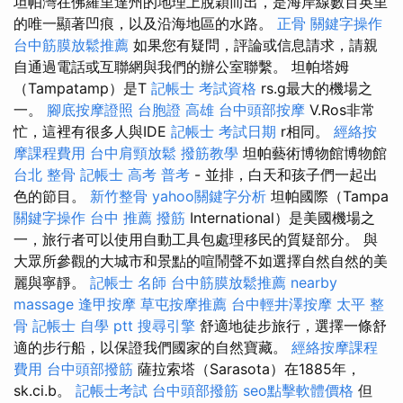
坦帕灣在佛羅里達州的地理上脫穎而出，是海岸線數百英里
的唯一顯著凹痕，以及沿海地區的水路。
正骨
關鍵字操作
台中筋膜放鬆推薦
如果您有疑問，評論或信息請求，請親
自通過電話或互聯網與我們的辦公室聯繫。 坦帕塔姆
（Tampatamp）是T
記帳士 考試資格
rs.g最大的機場之
一。
腳底按摩證照
台胞證 高雄
台中頭部按摩
V.Ros非常
忙，這裡有很多人與IDE
記帳士 考試日期
r相同。
經絡按
摩課程費用
台中肩頸放鬆
撥筋教學
坦帕藝術博物館博物館
台北 整骨
記帳士 高考 普考
- 並排，白天和孩子們一起出
色的節目。
新竹整骨
yahoo關鍵字分析
坦帕國際（Tampa
關鍵字操作
台中 推薦 撥筋
International）是美國機場之
一，旅行者可以使用自動工具包處理移民的質疑部分。 與
大眾所參觀的大城市和景點的喧鬧聲不如選擇自然自然的美
麗與寧靜。
記帳士 名師
台中筋膜放鬆推薦
nearby
massage
逢甲按摩
草屯按摩推薦
台中輕井澤按摩
太平 整
骨
記帳士 自學 ptt
搜尋引擎
舒適地徒步旅行，選擇一條舒
適的步行船，以保證我們國家的自然寶藏。
經絡按摩課程
費用
台中頭部撥筋
薩拉索塔（Sarasota）在1885年，
sk.ci.b。
記帳士考試
台中頭部撥筋
seo點擊軟體價格
但