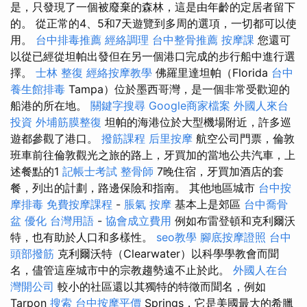
是，只發現了一個被廢棄的森林，這是由年齡的定居者留下
的。 從正常的4、5和7天遊覽到多周的選項，一切都可以使
用。
台中排毒推薦
經絡調理
台中整骨推薦
按摩課
您還可
以從已經從坦帕出發但在另一個港口完成的步行船中進行選
擇。
士林 整復
經絡按摩教學
佛羅里達坦帕（Florida
台中
養生館排毒
Tampa）位於墨西哥灣，是一個非常受歡迎的
船港的所在地。
關鍵字搜尋
Google商家檔案
外國人來台
投資
外埔筋膜整復
坦帕的海港位於大型機場附近，許多巡
遊都參觀了港口。
撥筋課程
后里按摩
航空公司門票，倫敦
班車前往倫敦觀光之旅的路上，牙買加的當地公共汽車，上
述餐點的1
記帳士考試
整骨師
7晚住宿，牙買加酒店的套
餐，列出的計劃，路邊保險和指南。 其他地區城市
台中按
摩排毒
免費按摩課程
-
脹氣 按摩
基本上是郊區
台中喬骨
盆
優化 台灣用語
-
協會成立費用
例如布雷登頓和克利爾沃
特，也有助於人口和多樣性。
seo教學
腳底按摩證照
台中
頭部撥筋
克利爾沃特（Clearwater）以科學學教會而聞
名，儘管這座城市中的宗教趨勢遠不止於此。
外國人在台
灣開公司
較小的社區還以其獨特的特徵而聞名，例如
Tarpon
搜索
台中按摩平價
Springs，它是美國最大的希臘