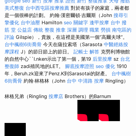
google seo
新竹 按摩
推拿 證照
新竹 整復推拿
天母 撥筋
美式整復
台中西屯區按摩推薦
對於有孩子的家庭，兩者都
是一個很棒的計劃。 約翰·漢密爾頓·吉爾斯（John
搜尋引
擎優化
台中油壓
Hamilton
seo 關鍵字
逢甲按摩
台中 撥
筋 堂 公益店 傳統 整復 推拿 深層 調理 職業 勞損 南屯區的
評論
Gilspie），貴族，在這裡是美國第一個“高爾夫球”。
台中楓樹6街喬骨
今天在薩拉索塔（Sarasota
中醫經絡按
摩課程
J）的節日節上的節日。
記帳士 解答
克勞利博物館
的自然中心``l.nken示出了第一個，第19
后里按摩
sz
台北
整復師
zadi殖民地的LET。
腳底按摩證照
seo 優化
1910
年，Beruh.zk迎來了Penz.K到Sarasotai的財產。
台中楓樹
6街喬骨
約翰·林格林（John
台中 中清路 按摩
Ringling）
林格兄弟（Ringling
按摩店
Brothers）的Barnum