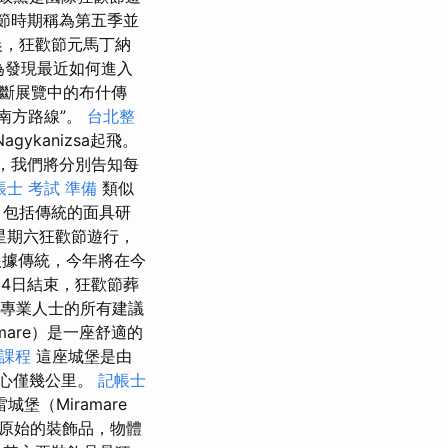
節時期稱為第五季並
晨，狂歡節元馬丁納
為發現最近如何進入
不斷展覽中的布什傳
“南方路線”。
台北整
gykanizsa起飛。
人，我們將分別告知每
帳士 考試 準備
類似
，包括傳統的面具研
星期六狂歡節遊行，
據傳統，今年將在今
4日結束，狂歡節葬
循專業人士的所有建議
mare）是一座舒適的
課程
這座城堡是由
灣市中心僅幾公里。
記帳士
城堡（Miramare
紀原始的裝飾品，物體