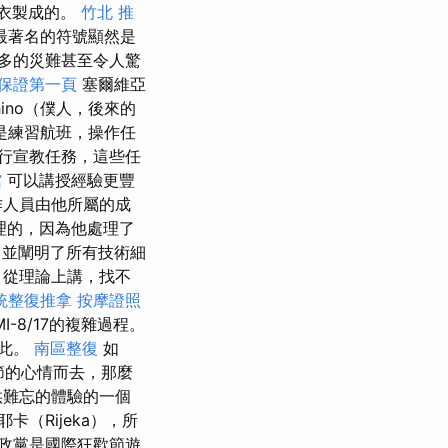
大衣製成的。
竹北 推
節最著名的符號顯然是
多的災難甚至令人驚
o保證第一頁
塞爾維亞
ino（僕人，後來的
是練習航班，操作任
行宣教任務，這些任
館
可以講授經驗更豐
作人員由他所屬的成
理的，因為他處理了
，並闡明了所有技術細
器，從理論上講，找不
統整復推拿
按摩證照
-8/17的複雜過程。
如此。
南區整復
如
節的心情而去，那麼
提供難忘的體驗的一個
（Rijeka），所
政黨是國際狂歡節遊