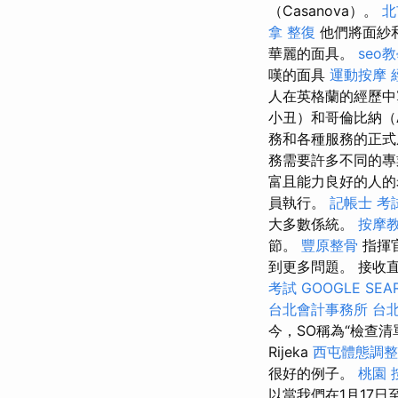
（Casanova）。
北
拿
整復
他們將面紗和
華麗的面具。
seo
嘆的面具
運動按摩
人在英格蘭的經歷中寫
小丑）和哥倫比納（Ar
務和各種服務的正
務需要許多不同的
富且能力良好的人的
員執行。
記帳士 考
大多數係統。
按摩
節。
豐原整骨
指揮
到更多問題。 接收
考試
GOOGLE SEA
台北會計事務所
台北
今，SO稱為“檢查
Rijeka
西屯體態調整
很好的例子。
桃園 
以當我們在1月17