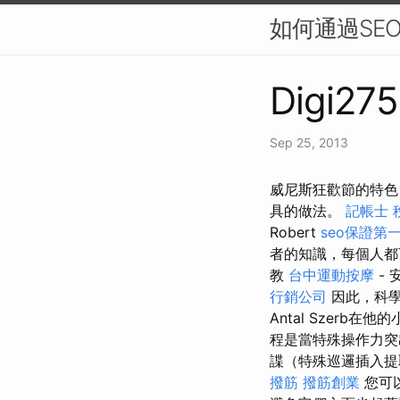
如何通過SE
Digi275
Sep 25, 2013
威尼斯狂歡節的特色
具的做法。
記帳士 
Robert
seo保證第
者的知識，每個人都
教
台中運動按摩
-
行銷公司
因此，科學
Antal Szer
程是當特殊操作力
諜（特殊巡邏插入提
撥筋
撥筋創業
您可