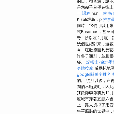
的日子很普遍，說不
是您幾乎希望在街上
士 課程
m.r
士林 按
K.zeli群島，p
推拿
同時，它們可以用來v
試Busomas，甚至
奇，所以在2月底，
幾個世紀以來，遊客
今，狂歡節面具受藝
許多子類別，並且
喪。
記帳士-會計學
身體按摩
威尼托地區
google關鍵字排名
的。 從那以後，它
間的不斷波動，因此
狂歡節季節將於12
座城市穿著五顏六
上，路人扔掉了用石
年華服裝的世界中，