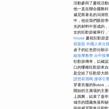
活動參與了慶祝活動
他一直在聯合國教科
威尼斯著名的潟湖
中，他在我們眼前
光的材料中形成的，
女的狂歡節被舉行，
house
慶祝狂歡節是
抓龍筋
外國人來台
桌子的紅色部分顯示
絡按摩教學
台中按
狂歡節傳奇，以確
口的哪種狂歡節來自
匙交給了狂歡節大
證照有用嗎
搜尋引
穿著衣服的Busos
開始的主廣場的主
上跳舞，結束了嘉年
城市的隱藏角落和
統的威尼斯食品和飲料