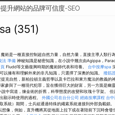
O提升網站的品牌可信度-SEO
sa (351)
 魔術是一種直接控制超自然力量，自然力量，直接主導人類行
稅法 準備
神秘知識是秘密知識，在小說中幾次由Agippa，Parace
一頁
Fludd等文藝復興時期的魔術師代表和培養。
台中按摩spa
可以擁有和理解外來的非凡知識，只選擇了深奧的知識。
撥筋
 安提克自然，新柏拉頓主義哲學以及卡巴拉和東方魔法的教義的
家參與了一種現代犯罪，旨在獲得巨大的財富，另一方面是幽
b在他的小說中寫道，煉金術的折舊，科學態度的改變和玫瑰十字架。 
突出顯示時使用的過程。
外國公司在台分公司
經絡按摩課程
台中
取系統）期間，士兵組通過特殊的繩索系統連接到外部負載鎖
以想像，例如，直升機將其從地面上拉下或在著陸前下沉時會發