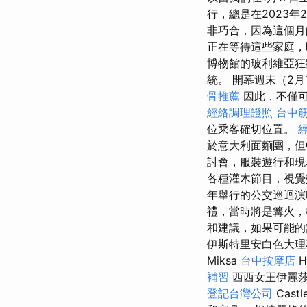
行，總是在2023
非巧合，因為這個月
正在等待這些家庭，晚
博物館的玻利維亞
統。 開幕週末（2月
骨推薦
因此，不僅可以在
經絡調理證照
台中
位乘客確切位置。
於意大利面麵團，但
討會，服裝遊行和
各種灌木節目，視
年舉行的公交巡迴
禮，當時將是篝火，棺
和建議，如果可能的
伊斯特里安白色大理石
Miksa
台中按摩店
H
補習
西西女王伊麗莎
登記台灣公司
Cast