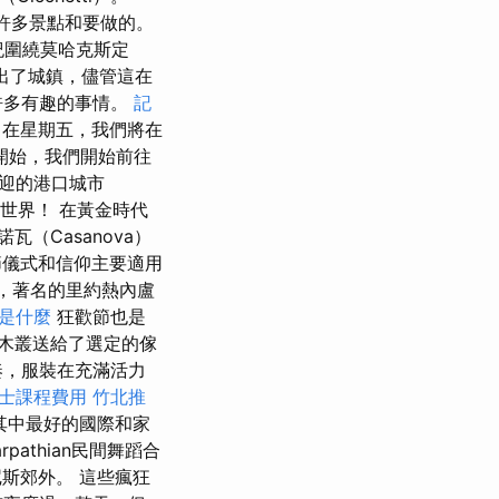
許多景點和要做的。
紀圍繞莫哈克斯定
趕出了城鎮，儘管這在
許多有趣的事情。
記
在星期五，我們將在
開始，我們開始前往
迎的港口城市
世界！ 在黃金時代
瓦（Casanova）
儀式和信仰主要適用
，著名的里約熱內盧
o 是什麼
狂歡節也是
木叢送給了選定的傢
奏，服裝在充滿活力
士課程費用
竹北推
其中最好的國際和家
arpathian民間舞蹈合
斯郊外。 這些瘋狂