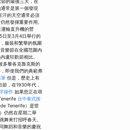
歡節的最後三天，在
他通常是第一個發現
富汗的天空通常必須
中仍然發揮重要作用。
在運輸直升機的營
5日至3月4日舉行的
，服裝和繁華的氛圍
adiz音樂節在全國范圍內
熱內盧狂歡節相比。
波多黎各克魯克斯的
年，即使我們的典範弗
筋筆
但是，歷史上有
節，在1930年代，
字操作
如果您正在尋
erife
台中泰式按
 de Tenerife）是世
s）仍然在星期二舉
跳舞來打招呼春天。
同舞蹈和音樂的慶祝