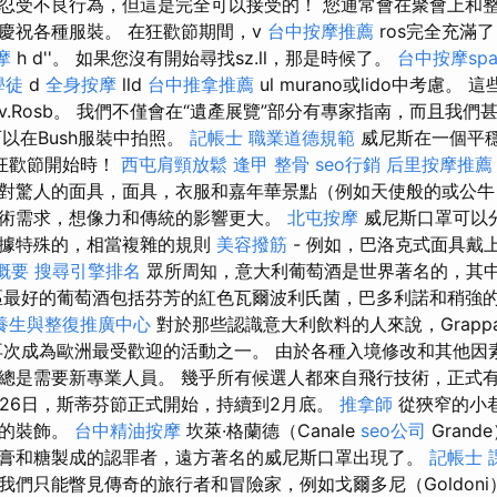
忍受不良行為，但這是完全可以接受的！ 您通常會在聚會上和
慶祝各種服裝。 在狂歡節期間，v
台中按摩推薦
ros完全充滿了，`
摩
h d''。 如果您沒有開始尋找sz.ll，那是時候了。
台中按摩sp
學徒
d
全身按摩
lld
台中推拿推薦
ul murano或lido中考慮
.Rosb。 我們不僅會在“遺產展覽”部分有專家指南，而且我
可以在Bush服裝中拍照。
記帳士 職業道德規範
威尼斯在一個平
狂歡節開始時！
西屯肩頸放鬆
逢甲 整骨
seo行銷
后里按摩推薦
對驚人的面具，面具，衣服和嘉年華景點（例如天使般的或公牛
術需求，想像力和傳統的影響更大。
北屯按摩
威尼斯口罩可以
根據特殊的，相當複雜的規則
美容撥筋
- 例如，巴洛克式面具戴
概要
搜尋引擎排名
眾所周知，意大利葡萄酒是世界著名的，其
最好的葡萄酒包括芬芳的紅色瓦爾波利氏菌，巴多利諾和稍強的白
養生與整復推廣中心
對於那些認識意大利飲料的人來說，Grapp
再次成為歐洲最受歡迎的活動之一。 由於各種入境修改和其他因
總是需要新專業人員。 幾乎所有候選人都來自飛行技術，正式
月26日，斯蒂芬節正式開始，持續到2月底。
推拿師
從狹窄的小
色的裝飾。
台中精油按摩
坎萊·格蘭德（Canale
seo公司
Gran
膏和糖製成的認罪者，遠方著名的威尼斯口罩出現了。
記帳士 
我們只能瞥見傳奇的旅行者和冒險家，例如戈爾多尼（Goldoni