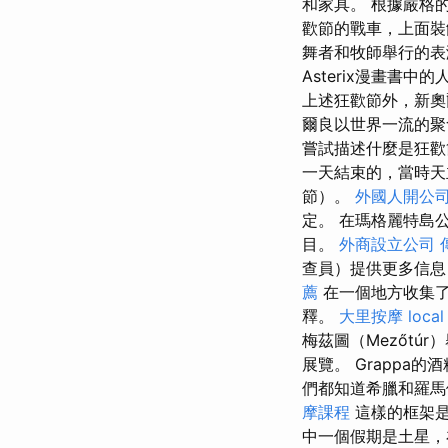
和家具。 根據嚴格
歡節的戰車，上面
舞者和牧師舉行的表
Asterix漫畫書中的
上述狂歡節外，新奧
爾良以世界一流的聚
嘗試描述什麼是狂歡
一天結束的，當時天
節）。
外國人開公
定。 在瑪格麗特島
目。
外商設立公司
查員）提供更多信息
薦
在一個地方收集了
釋。
大里按摩
local
梅茲圖（Mezőt
展覽。 Grappa的
們都知道希臘和羅馬
摩課程
這樣的框架是
中一個假期是土星，在