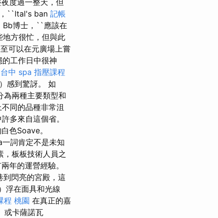
整夜度過一整天，但
`ltal's ban
記帳
a
Bb博士，``應該在
。 這些地方很忙，但與此
們甚至可以在元廣場上嘗
穩的工作日中很神
台中 spa
指壓課程
）感到驚訝。 如
分為兩種主要類型和
上不同的品種非常沮
中許多來自這個省。
色Soave。
a一詞肯定不是未知
素，板板技術人員之
有兩年的運營經驗。
巷到閃亮的宮殿，這
de）浮在面具和光線
課程 桃園
在真正的嘉
）或卡薩諾瓦