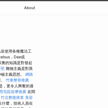
About
為並使用各種魔法工
lsus，Dee或
深奧的知識是對發起
證照
雜物主義是對異
神秘主義思想。
網路
靈。
竹東整骨推薦
但是，更令人興奮的過
西屯區按摩推薦
在間
。
竹北整復推拿
美容
生什麼，技術人員在