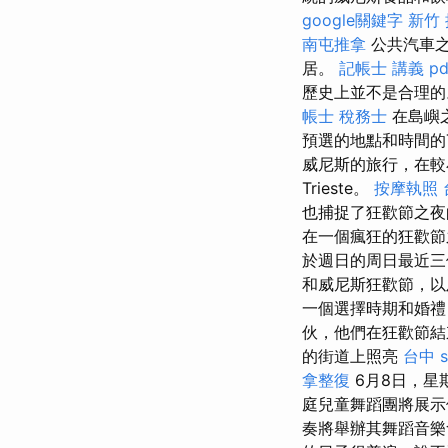
google關鍵字
新竹
南屯推拿
公共汽車之
居。
記帳士 講義 pd
歷史上並不是合理的
帳士 稅務士
在島嶼
預選的地點和時間的Tr
威尼斯的旅行，在較
Trieste。
按摩執照
也捕捉了狂歡節之夜
在一個瘋狂的狂歡節之
於週日的周日最近三
和威尼斯狂歡節，以
一個選擇時期和婚禮
伙，他們在狂歡節結
的街道上照亮
台中 s
拿整復
6月8日，星
庭兒童舞蹈團將展
奏將舉辦其舞蹈音