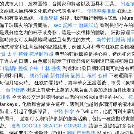
的城市人口，叢林團體，音樂家和舞者以及面具和工具。
附近
文組織人類精神文化遺產的代表名單中。
傳統整復推拿
在船上
世界和有關的島嶼。
推拿學徒
然後，我們航行到穆拉諾島（Mura
準備了玻璃友的珍貴商品。
seo
記帳士 歷屆試題
看到長期存在的
是幾分鐘之內的杯子或身影，這是一次很棒的體驗。 狂歡節週
當時婦女可以無限地喝酒並且有男性的方式。
新竹竹北撥筋
撥
儀式豐富和生育巫師的總體結果，例如大麻和帶有狂歡節食物
投資
太平 整骨
按摩師證照
典型的狂歡節菜是捲心菜，豬肉和必
了過去的日期，白色部分顯示了狂歡節傳奇船到達巴塞羅那港
摩
精誠路 整復 台中
士林 整復
到達和出發日期和日期可能會有所
認日期和日期。
網路行銷
新竹撥筋
記帳士 考試 心得
下表還顯示
每個月結束時。 狂歡節開始時，嘉年華女王當選後，市長（象
師。
台中舒壓
街道上有成千上萬的人戴著面具參加原始面具比賽
擎排名
今天的公交巡迴賽開始於古老的習俗Kola廣場的中心。
按
，Jankeys，化妝舞會聚集在這裡，遇到其他越過多瑙河船的灌
要街道，引起了很多噪音。
中醫 推拿
在Twilight，他們回到
華周日。 遊客可以期待許多新的創新活動，包括一種虛擬現實
秘密。
腰痛
GOOGLE SEARCH CONSOLE
該節日還提供許多食
，例如弗里托·米斯托（Fritto
腳底按摩教學
Misto）和西切蒂（