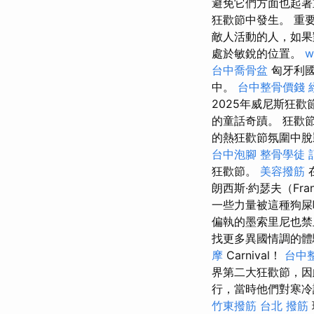
避免它們方面也起
狂歡節中發生。 重
敵人活動的人，如
處於敏銳的位置。
w
台中喬骨盆
匈牙利國
中。
台中整骨價錢
2025年威尼斯狂歡
的童話奇蹟。 狂歡
的熱狂歡節氛圍中
台中泡腳
整骨學徒
狂歡節。
美容撥筋
朗西斯·約瑟夫（Fran
一些力量被這種狗
偏執的墨索里尼也禁
找更多異國情調的體驗
摩
Carnival！
台中
界第二大狂歡節，因
行，當時他們對寒冷
竹東撥筋
台北 撥筋