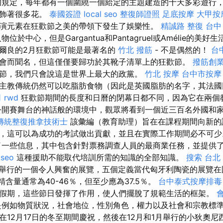
的規定，每年都有一個圍繞一個給定的主題建造的十天多彩遊行
裝飾著很多花。
泰國簽證
local seo
整復師證照
足底按摩
大甲按
演元素在狂歡節之美的帶領下發生了娛樂性。
精誠路 整復 台中
人物位於中心，但是Gargantua和Pantagruel或Amélie的美
爾良的2月狂歡節可能是最著名的
竹北 撥筋
- 不是偶然的！
台
會而聞名，但這僅僅要歸功於其靴子清單上的狂歡節。
撥筋創
節，我們只會說這是世界上最大的政黨。
竹北 按摩
台中市按摩
主教傳統仍然可以吃脂肪食物（因此是英國脂肪的名字，其法國
司
rwd
狂歡節期間的長度和日曆的閉幕日都不同，因為它在兩個
公開賽舞台的神話般的環境中，觀眾將看到一個近三百名外國和
傳統整復推拿技術士
該彙編（教育助理）旨在在課程期間向新的
，這可以為成功的考試做出貢獻，並且在實際工作期間必不可
一些信息，其中包含針對票務調查人員的最商業任務，並提供
 seo
這種援助不能取代培訓所需的知識的全部知識。
搜索
台北
úr）舉行的一個令人興奮的展覽，五個定義當代匈牙利陶瓷的展覽
酒精含量通常為40-46％，但至少應為37.5％。
台中泰式按摩排毒
假期，這些節日發揮了作用，使人們擺脫了規範生活的框架。
例如物質狀況，社會地位，性別角色，權力以及社會和宗教標
12月17日的冬至期間慶祝，然後在12月和1月舉行的小狄奧尼