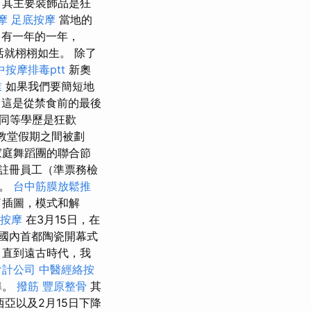
，其主要裝飾品是狂
摩
足底按摩
當地的
有一年的一年，
好生活就栩栩如生。 除了
中按摩排毒ptt
新奧
業
如果我們要簡短地
這是從禁食前的最後
同等學歷是狂歡
教堂假期之間被劃
家庭舞蹈團的聯合節
註冊員工（準票務檢
少。
台中筋膜放鬆推
了插圖，模式和解
 按摩
在3月15日，在
在國內首都陶瓷開幕式
直到遠古時代，我
會計公司
中醫經絡按
準。
撥筋
豐原整骨
其
西亞以及2月15日下降