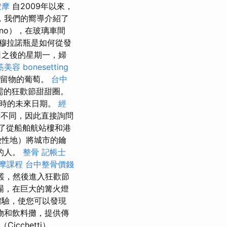
按摩
自2009年以來，
，我們的嚮導介紹了
no），在玻璃車間
穆拉諾瓶是如何從發
日之後的星期一，婦
筋美容
bonesetting
殘留物的葡萄。
台中
需的狂歡節甜甜圈。
口時的未來日期。
經
不同，因此直接詢問
了從船舶航站樓和港
徵性地）將城市的鑰
的人。
整骨
記帳士
摩課程
台中整骨價錢
木叢，然後進入狂歡節
主廣場，在巨大的篝火燈
體驗，使您可以發現
物和飲料攤，提供傳
Cicchetti）。