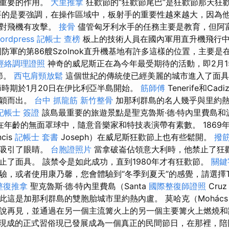
著重要的作用。
大里推拿
狂歡節的“狂歡節尾巴”是狂歡節那天狂
要的是要強調，在操作區域中，板射手的重要性越來越大，因為
果對飛機有攻擊。
接骨
儘管匈牙利水手的任務主要是教育，但阿
ordpress
記帳士 查榜
板上的技術人員在國內軍用直升機飛行
防軍的第86艘Szolnok直升機基地有許多這樣的位置，主要是
經絡調理證照
神奇的威尼斯正在為今年最受期待的活動，即2月1
節。
西屯肩頸放鬆
這個世紀的傳統使已經美麗的城市進入了面具
節時期於1月20日在伊比利亞半島開始。
筋師傅
Tenerife和C
脫穎而出。
台中 抓龍筋
新竹整骨
加那利群島的名人幾乎與里約
記帳士 簽證
該島最重要的旅遊景點是聖克魯斯·德·特內里費島和
在年齡的無面罩球中，隨意音樂家和特技表演帶有素數。 1869
cis
記帳士 套書
Joseph）在威尼斯狂歡節上也有些鬆開。
撥
屎吸引了眼睛。
台胞證照片
當拿破崙佔領意大利時，他禁止了狂歡
止了面具。 該禁令是如此成功，直到1980年才有狂歡節。
關鍵
，或者使用康乃馨，您會體驗到“冬季到夏天”的感覺，請選擇Ten
整復推拿
聖克魯斯·德·特內里費島（Santa
國際整復師證照
Cruz
此這是加那利群島的雙胞胎城市里約熱內盧。 莫哈克（Mohác
說再見，並通過在另一個主流篝火上的另一個主要篝火上燃燒和
現成的正式習俗現已發展成為一個真正的民間節日，在那裡，陪