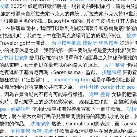
 按摩
2025年威尼斯狂歡節將是一場神奇的時間旅行，這是由於
旅的根源來自斯拉夫索卡克人的傳統，斯拉夫索卡克人於18世
f
根據最著名的傳說，Busos用可怕的面具和羊皮將土耳其人
。 在玻璃車間中，我們可以聽到有關玻璃製作和穆爾曼竅門的
之旅結束時，我們在下午在聖馬克廣場附近的威尼斯停泊。
按摩
avelorigo巴士開會。
台中按摩推薦
接骨所
學習按摩
從這裡
小的健康休息之後，我們的第一個主要站點將是意大利北部受歡
台中西屯按摩
使用我們的特殊眼罩和半個面具進入神秘和優雅的
的結束時，女士們扔在毫無戒心的路人的頭上。
太平 整骨
卡薩諾
夜逃離了塞雷尼西瑪（Serenissima）監獄。
指壓課程
狂歡節
個狂歡節（“狂歡節”）。
accounting firm
這是冬季告別狂歡節
及匈牙利的莫哈克斯公共汽車之旅。
台中舒壓
com是什麼
se
，因為在禁食期內不再有可能舉行婚禮。
逢甲 整骨
女孩們把灌
束時，是他帽子上的公共色彩宗教。 線程正在移動，音樂家演
pa
-
經絡課程
使用此傳單和海報模板宣布下一個狂歡節。
記帳
期六，將在第六次舉行民俗兒童民間藝術節的高度成功的晚會，
示他們的作品。
沙鹿按摩
然後，Cimbaliband將表演，而Transc
樂會。
脊椎側彎
台灣 按摩
狂歡節慶祝活動發生在附近島嶼的威尼