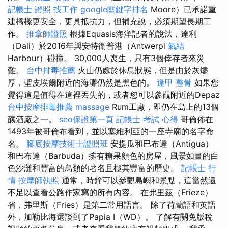
記帳士 證照 找工作
google關鍵字排名
Moore）已承諾重
建橋樑更安全，更具抵抗力，但補充說，必須期望長期工
作。
推拿師證照
根據Equasis海洋記者的說法，達利
（Dali）於2016年與安特衛普港（Antwerpi
氣結
Harbour）碰撞。 30,000人喪生，只有3個倖存者來災
難。
台中排毒推薦
火山仍處於休息狀態，但是由於灰燼
厚，聖皮埃爾附近的海灘仍然是黑色的。
逢甲 整骨
如果您
覺得這是值得在這裡丟失的，或者您可以參觀附近的Depaz
台中按摩排毒推薦
massage
Rum工廠，即仍在島上的13個
釀酒廠之一。
seo保證第一頁
記帳士 考試 心得
哥倫佈在
1493年被哥倫布看到，並以塞維利亞的一座寺廟的名字命
名。
腳底按摩技術士證照班
安提瓜和巴布達（Antigua）
和巴布達（Barbuda）擁有糖果顏色的房屋，風景如畫的白
色沙灘和豐富的鳥類的著名且極其豐富的歷史。
記帳士 行
情
按摩師執照
通常，時鐘可以參觀島嶼和景點，這當然還
不足以查看公路作家寫的所有內容。 在弗里茲（Frieze）
省，弗里斯（Fries）是第二常用語言。 除了荷蘭語和英語
外，加勒比海還談到了Papia I（WD）。 了解有關免版稅