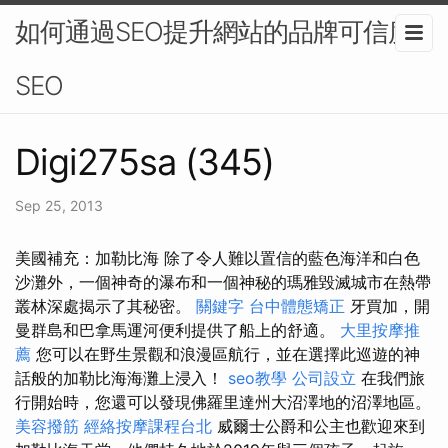
如何通過SEO提升網站的品牌可信度-
SEO
Digi275sa (345)
Sep 25, 2013
美國補充：加勒比海 除了令人難以置信的藍色海洋和白色
沙灘外，一個神奇的瀑布和一個神秘的瑪雅毀滅城市在熱帶
叢林深處揭示了其秘密。
關鍵字
台中體態矯正
牙買加，開
曼群島和巴拿馬運河便利提供了船上的舒適。
大里按摩推
薦
您可以在野生景觀和浪漫區航行，並在選擇此巡遊的神
話般的加勒比海海灘上浸入！
seo教學
公司設立
在我們旅
行開始時，您還可以發現佛羅里達州大沼澤地的沼澤地區。
美容撥筋
經絡按摩課程台北
威爾士公爵和公主也歡迎來到