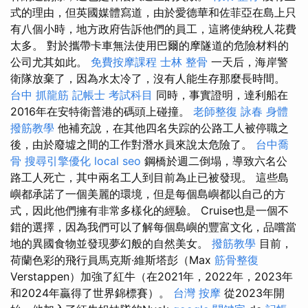
式的理由，但英國媒體寫道，由於愛德華和佐菲亞在島上只
有八個小時，地方政府告訴他們的員工，這將使納稅人花費
太多。 對於攜帶卡車無法使用巴爾的摩隧道的危險材料的
公司尤其如此。
免費按摩課程
士林 整骨
一天后，海岸警
衛隊放棄了，因為水太冷了，沒有人能生存那麼長時間。
台中 抓龍筋
記帳士 考試科目
同時，事實證明，達利船在
2016年在安特衛普港的碼頭上碰撞。
老師整復 詠春
身體
撥筋教學
他補充說，在其他四名失踪的公路工人被停職之
後，由於廢墟之間的工作對潛水員來說太危險了。
台中喬
骨
搜尋引擎優化
local seo
鋼橋於週二倒塌，導致六名公
路工人死亡，其中兩名工人到目前為止已被發現。 這些島
嶼都承諾了一個美麗的環境，但是每個島嶼都以自己的方
式，因此他們擁有非常多樣化的經驗。 Cruise也是一個不
錯的選擇，因為我們可以了解每個島嶼的豐富文化，品嚐當
地的異國食物並發現夢幻般的自然美女。
撥筋教學
目前，
荷蘭色彩的飛行員馬克斯·維斯塔彭（Max
筋骨整復
Verstappen）加強了紅牛（在2021年，2022年，2023年
和2024年贏得了世界錦標賽）。
台灣 按摩
從2023年開