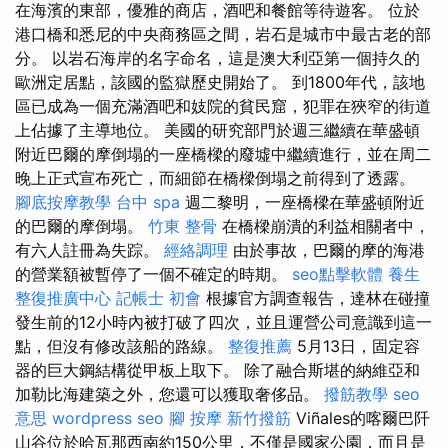
在海濱的東部，優雅的商店，酒吧和餐館等待遊客。 位於
港口橋和悉尼的中央商務區之間，岩石是城市中最古老的部
分。 以岩石海岸的名字命名，這是澳大利亞第一個持久的
歐洲定居點，該國的監獄歷史開始了。 到1800年代，該地
區已成為一個充滿酒吧和妓院的貧民窟，犯罪在狹窄的街道
上佔據了主導地位。 美國的研究部門於週三繼續在華盛頓
附近巴爾的摩倒塌的一座橋樑的廢墟中繼續進行，並在周二
晚上正式宣布死亡，而細節在橋樑倒塌之前得到了透露。
腳底按摩教學
台中 spa
週二黎明，一座橋樑在華盛頓附近
的巴爾的摩倒塌。
竹東 整骨
在橋樑崩潰的利益相關者中，
有六人註冊為失踪。
經絡調理
由於事故，巴爾的摩的海港
的營業額被暫停了一個不確定的時期。
seo點擊軟體
養生
整復推廣中心
記帳士 初會
根據官方調查報告，達林在碰撞
發生前的12小時內被打破了四次，並且運營公司意識到這一
點，但沒有修改該船的路線。
整復推薦
5月13日，固定容
器的巨大鋼結構從甲板上取下。 除了融合斯堪的納維亞和
加勒比海建築之外，您還可以獲取奢侈品。
撥筋教學
seo
意思
wordpress seo
腳 按摩
新竹撥筋
Viñales的喀爾巴阡
山谷位於哈瓦那西南約150公里，不僅是國家公園，而且是