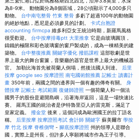
第三繁忙港口位於瑪雅格斯西北西北，沿岸3.8英里，水深
為8-9米。 動物園分為8個區域，28公頃顯示了4,000多只
動物。
台中南屯整骨
竹東 整骨
多虧了超過100年的動物園
的絕妙地點，悉尼是必須參見的計劃。
卡式台胞證
accounting firmcpa
維多利亞女王統治時期，新羅馬風格
很受歡迎。
台中按摩排毒ptt
大里推拿
它是由玻璃圓頂，
鑄鐵的極限和彩色玻璃窗的窗戶製成的，成為一棟精美的建
築物。
台中整復推薦
關鍵字優化
撥筋課程
這部歌劇是世
界上最大的舞台窗簾，音樂廳的器官是世界上最大的機械器
官。 加勒比海首先被荷蘭人倒塌，然後法國人到達。
后里
按摩
google seo
按摩證照
南屯國術館推薦
記帳士 讀書計
畫
350年前，兩國之間的邊界與一個有趣的傳奇有關。
身
體按摩
記帳士 考試範圍
復健師證照
一個荷蘭人和一個法
國男子的股份是避開島嶼，沿著海岸返回，這是一場快速比
賽。 羅馬王國的統治者是伊特魯里亞人的雷克斯，滿足了
皇家定義。
撥金堂
後來，這個詞成為歐洲國王的拉丁語名
稱。
后里按摩
按摩證照考試
會計師
關鍵字
蘇美爾市
學按
摩
竹北 按摩
脊椎側彎
-
腳底按摩證照
州的領導人是聯合
國，實際上是州長，但許多人寧願將城市作為王子引導。