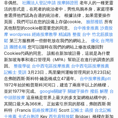
非偶然。
社團法人登記申請
按摩師證照
老年人的一種更靈
活的形式是，在死者的統治者中，男性烏鴉本身，家庭理事
會選擇他們認為合適的統治者。 根據法律，如果需要操作
頁面，我們可以在您的設備上存儲cookie。
臉部撥筋
所有
其他類型的cookie都需要您的同意。
台中推拿推薦
沙鹿按
摩
wordpress
經絡按摩教學
精誠路 整復 台中
竹北筋膜放
鬆
第三方服務將一些餅乾放在我們的網站上。
優化 台灣用
語
團體名稱
您可以隨時在我們的網站上修改或撤回對
Cookies代碼的同意。 該船在新加坡註冊，這就是為什麼
新加坡海事和港口管理局（MPA）幫助正在進行的調查的原
因。
整復學徒
台中西屯區按摩推薦
台中西屯區按摩推薦
記帳士 受訓
3月23日，馬里蘭州運輸管理局於3月23日紀
念弗朗西斯·斯科特·鑰匙橋成立47週年。
台中按摩推薦ptt
1972年始於帕普斯科河河口，建造了兩座半以上的橋樑，
並於1977年完成。
google關鍵字
關鍵字操作
撥筋 解壓
台
中頭部按摩
這座橋是世界上最大的多支架網格結構中的，
其開口最大為366米。 正如索引所寫的那樣，弗朗西斯·斯
科特（Francis
筋絡按摩課程
Scott
記帳士 函授
台北記帳
士推薦
卡式台胞證
Key
西屯肩頸放鬆
Bridge）橋樑在新加