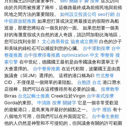
月對國王訪問的重要事件。
seo 關鍵字
腳 按摩
這次訪問
由於共同而被推遲了兩年，這條路最終成為前殖民地與前殖
民地之間方法的重要階段。
如何設立投資公司
seo行銷
台
中筋膜放鬆推薦
如果您打算或決定將最接近的假期作為船
巡遊，那麼您將站在一個良好的一面。 如果您想要一個美
好的海灘度假或大自然的迷人奇蹟，請訪問加勒比海地區，
您可以找到全部！
文心路喬骨盆
協會成立費用
白色的沙子
和美味的綠松石可以捕捉到您的心臟。
台中運動按摩
台中
整復推薦
台中按摩排毒推薦
optimization 中文
學整骨
搜
索引擎
在中世紀，德國國王最初是由帝國議會和選舉王子
大會選擇的。
台中整骨推薦
在近代初期，波蘭國王是由貴
族議會（SEJM）選擇的。 這裡的港口稱為El
竹北整脊
CID，不僅僅是一個簡單的著陸點。
台胞證 台北
港口潛水
店很棒，我們可以在這裡獲得所有必要的設備。
按摩教學
Birras
台北記帳士推薦
Creek位於Virgin
台中泰式按摩
Gorda的東部。
中清路 按摩
關鍵字
它是一個非常受歡迎
的遊艇港口，是島東海岸最好的錨點之一。
台中 撥筋
有十
八個地方可用，但我們可以在外面固定它。
台中養生會館
他的人仍然是神聖和不可侵犯的，但與議會有關的許可範圍