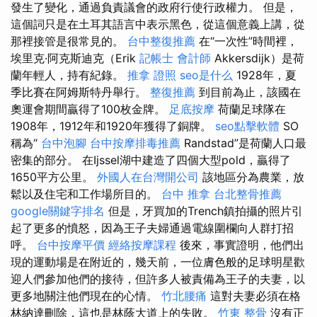
發生了變化，通過負責議會的政府行使行政權力。 但是，
這個詞只是在土耳其語言中表示黑色，從這個意義上講，從
那裡接管是很常見的。
台中整復推薦
在“一次性”時間裡，
埃里克·阿克斯迪克（Erik
記帳士 會計師
Akkersdijk）是荷
蘭年輕人，持有紀錄。
推拿 證照
seo是什么
1928年，夏
季比賽在阿姆斯特丹舉行。
整復推薦
到目前為止，該國在
奧運會期間贏得了100枚金牌。
足底按摩
荷蘭足球隊在
1908年，1912年和1920年獲得了銅牌。
seo點擊軟體
SO
稱為“
台中泡腳
台中按摩排毒推薦
Randstad”是荷蘭人口最
密集的部分。 在Ijssel湖中建造了四個大型pold，贏得了
1650平方公里。
外國人在台灣開公司
該地區分為農業，放
鬆以及住宅和工作場所目的。
台中 推拿
台北整骨推薦
google關鍵字排名
但是，牙買加的Trench鎮拍攝的照片引
起了更多的憤怒，因為王子夫婦通過電線圍欄向人群打招
呼。
台中按摩平價
經絡按摩課程
後來，事實證明，他們出
現的運動場是在附近的，幾天前，一位膚色般的足球明星歡
迎人們參加他們的接待，但許多人被責備為王子的夫妻，以
更多地關注他們現在的心情。
竹北腰痛
這對夫妻必須在格
林納達刪除，這也是林蔭大道上的失敗。
竹東 整骨
沒有正