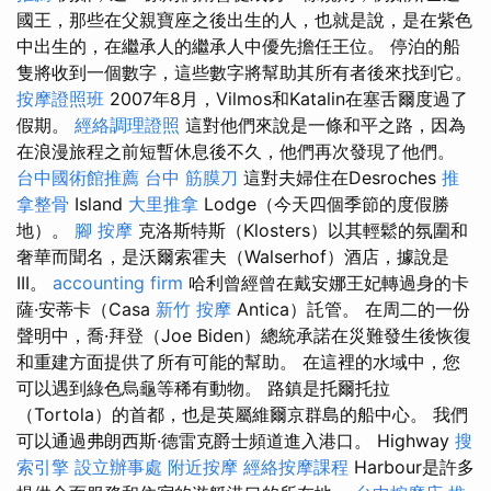
國王，那些在父親寶座之後出生的人，也就是說，是在紫色
中出生的，在繼承人的繼承人中優先擔任王位。 停泊的船
隻將收到一個數字，這些數字將幫助其所有者後來找到它。
按摩證照班
2007年8月，Vilmos和Katalin在塞舌爾度過了
假期。
經絡調理證照
這對他們來說是一條和平之路，因為
在浪漫旅程之前短暫休息後不久，他們再次發現了他們。
台中國術館推薦
台中 筋膜刀
這對夫婦住在Desroches
推
拿整骨
Island
大里推拿
Lodge（今天四個季節的度假勝
地）。
腳 按摩
克洛斯特斯（Klosters）以其輕鬆的氛圍和
奢華而聞名，是沃爾索霍夫（Walserhof）酒店，據說是
III。
accounting firm
哈利曾經曾在戴安娜王妃轉過身的卡
薩·安蒂卡（Casa
新竹 按摩
Antica）託管。 在周二的一份
聲明中，喬·拜登（Joe Biden）總統承諾在災難發生後恢復
和重建方面提供了所有可能的幫助。 在這裡的水域中，您
可以遇到綠色烏龜等稀有動物。 路鎮是托爾托拉
（Tortola）的首都，也是英屬維爾京群島的船中心。 我們
可以通過弗朗西斯·德雷克爵士頻道進入港口。 Highway
搜
索引擎
設立辦事處
附近按摩
經絡按摩課程
Harbour是許多