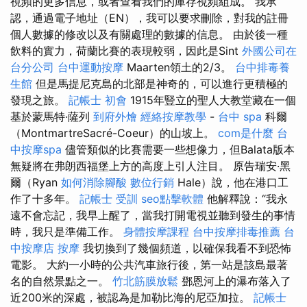
視頻的更多信息，或者查看我們的庫存視頻組成。 我承
認，通過電子地址（EN），我可以要求刪除，對我的註冊
個人數據的修改以及有關處理的數據的信息。 由於後一種
飲料的實力，荷蘭比賽的表現較弱，因此是Sint
外國公司在
台分公司
台中運動按摩
Maarten領土的2/3。
台中排毒養
生館
但是馬提尼克島的北部是神奇的，可以進行更積極的
發現之旅。
記帳士 初會
1915年豎立的聖人大教堂藏在一個
基於蒙馬特·薩列
到府外燴
經絡按摩教學
-
台中 spa
科爾
（MontmartreSacré-Coeur）的山坡上。
com是什麼
台
中按摩spa
儘管類似的比賽需要一些想像力，但Balata版本
無疑將在弗朗西福堡上方的高度上引人注目。 原告瑞安·黑
爾（Ryan
如何消除腳酸
數位行銷
Hale）說，他在港口工
作了十多年。
記帳士 受訓
seo點擊軟體
他解釋說：“我永
遠不會忘記，我早上醒了，當我打開電視並聽到發生的事情
時，我只是準備工作。
身體按摩課程
台中按摩排毒推薦
台
中按摩店
按摩
我切換到了幾個頻道，以確保我看不到恐怖
電影。 大約一小時的公共汽車旅行後，第一站是該島最著
名的自然景點之一。
竹北筋膜放鬆
鄧恩河上的瀑布落入了
近200米的深處，被認為是加勒比海的尼亞加拉。
記帳士