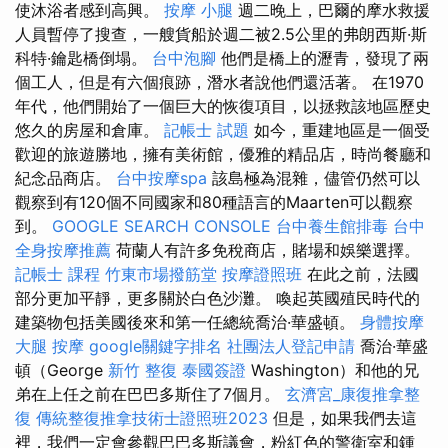
使沐浴者感到高興。
按摩 小腿
週二晚上，巴爾的摩水救援
人員暫停了搜查，一艘貨船於週二被2.5公里的弗朗西斯·斯
科特·鑰匙橋倒塌。
台中泡腳
他們是橋上的瀝青，發現了兩
個工人，但是有六個痕跡，潛水者說他們還活著。 在1970
年代，他們開始了一個巨大的恢復項目，以拯救該地區歷史
悠久的房屋和倉庫。
記帳士 試題
如今，重建地區是一個受
歡迎的旅遊勝地，擁有美術館，優雅的精品店，時尚餐廳和
紀念品商店。
台中按摩spa
該島極為混雜，儘管仍然可以
觀察到有120個不同國家和80種語言的Maarten可以觀察
到。
GOOGLE SEARCH CONSOLE
台中養生館排毒
台中
全身按摩推薦
荷蘭人有許多免稅商店，賭場和娛樂選擇。
記帳士 課程
竹東市場撥筋堂
按摩證照班
在此之前，法國
部分更加平靜，更多關於白色沙灘。 喚起英國殖民時代的
建築物包括美國後來和第一任總統喬治·華盛頓。
身體按摩
大腿 按摩
google關鍵字排名
社團法人登記申請
喬治·華盛
頓（George
新竹 整復
泰國簽證
Washington）和他的兄
弟在上任之前在巴巴多斯住了7個月。
玄濟宮_康復推拿整
復
傳統整復推拿技術士證照班2023
但是，如果我們去這
裡，我們一定會參觀巴巴多斯議會，粉紅色的警衛室和鍾