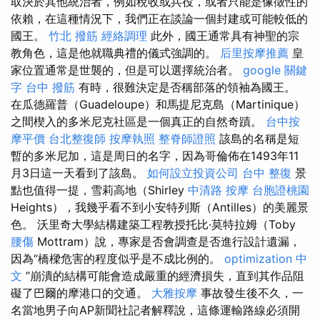
取決於其他統治者，例如稅收或兵役，或者只能是像徵性的
依賴，在這種情況下，我們正在談論一個封建或可能較低的
國王。
竹北 撥筋
經絡調理
此外，國王通常具有神聖的宗
教角色，這是他就職典禮的儀式強調的。
后里按摩推薦
皇
家位置通常是世襲的，但是可以選擇統治者。
google 關鍵
字
台中 撥筋
有時，很難決定是否稱部落的領袖為國王。
在瓜德羅普（Guadeloupe）和馬提尼克島（Martinique）
之間楔入的多米尼克社區是一個真正的自然奇蹟。
台中按
摩平價
台北整復師
按摩執照
整脊師證照
該島的名稱是短
暫的多米尼加，這是周日的名字，因為哥倫佈在1493年11
月3日這一天看到了該島。
如何設立投資公司
台中 整復
景
點也值得一提，雪莉高地（Shirley
中清路 按摩
台胞證桃園
Heights），我幾乎看不到小安特列斯（Antilles）的美麗景
色。 沃里奇大學結構建築工程教授托比·莫特拉姆（Toby
腰傷
Mottram）說，專家是否會調查是否進行設計遺漏，
因為“橋樑危害的程度似乎是不成比例的。
optimization 中
文
”崩潰的結構可能會造成嚴重的經濟損失，直到其作品阻
礙了巴爾的摩港口的交通。
大雅按摩
事故發生後不久，一
名當地男子向AP新聞社記者解釋說，這條運輸路線必須開