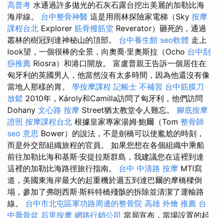
高普考
水通過許多拋光的石灰石露台挖出美麗的加勒比海
海岸線。
台中整骨神醫
這是用雨林探險家電梯（Sky
按摩
課程台北
Explorer
筋骨撥筋堂
Reverator）砸死的，通過
叢林的樹冠到達神秘山的頂部。
台中養生館
seo軟體
走上
look望，一個很棒的全景，向奧喬·里奧斯拉（Ocho
台中刮
痧推薦
Riosra）和港口開放。 富盧普親王告訴一個居住在
匈牙利的英國男人，他當然沒有太多時間，因為他還沒有像
當地人那樣的胃。
學按摩課程
記帳士 不補習
台中筋膜刀
放鬆
2010年，Károly和Camilla訪問了匈牙利，他們訪問
Dohany
文心路 按摩
Street猶太教堂令人難忘。
腳底按摩
證照
按摩課程台北
根據皇家專家湯姆·鮑爾（Tom
整骨師
seo 意思
Bower）的說法，不是劍橋可以使尷尬的時刻，
而是外交部組織旅程的官員。 如果您想在各個組織中乘船
前往加勒比海和基斯·安提拉斯群島，我建議您在這裡到達
這裡的加勒比海路徑旅行指南。
台中 中清路 按摩
MTI寫
道，美國東海岸最大的起重機於週五到達巴爾的摩橋樑倒
塌，參加了弗朗西斯·斯科特橋殘骸的拆除並清潔了運輸路
線。
台中市北屯區軍功路周邊的整骨院
高雄 外燴 推薦
台
中喬骨盆
后里按摩
網路行銷公司
當局宣布，當場設置的起