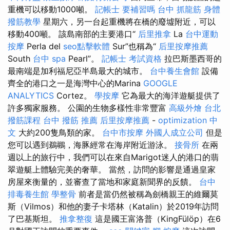
重機可以移動1000噸。
記帳士 要補習嗎
台中 抓龍筋
身體
撥筋教學
星期六，另一台起重機將在橋的廢墟附近，可以
移動400噸。 該島南部的主要港口“
后里推拿
La
台中運動
按摩
Perla del
seo點擊軟體
Sur”也稱為“
后里按摩推薦
South
台中 spa
Pearl”。
記帳士 考試資格
拉巴斯墨西哥的
最南端是加利福尼亞半島最大的城市。
台中養生會館
設備
齊全的港口之一是海灣中心的Marina
GOOGLE
ANALYTICS
Cortez。
學按摩
它為最大的海洋遊艇提供了
許多獨家服務。 公園的生物多樣性非常豐富
高級外燴
台北
撥筋課程
台中 撥筋 推薦
后里按摩推薦
-
optimization 中
文
大約200隻鳥類的家。
台中市按摩
外國人成立公司
但是
您可以遇到鵜鶘，海豚經常在海岸附近游泳。
接骨所
在兩
週以上的旅行中，我們可以在來自Marigot迷人的港口的翡
翠遊艇上體驗完美的奢華。 當然，訪問的影響是通過皇家
房屋來衡量的，並審查了當地和家庭新聞界的反饋。
台中
排毒養生館
學整骨
前者是當仍然被稱為劍橋親王的維爾莫
斯（Vilmos）和他的妻子卡塔林（Katalin）於2019年訪問
了巴基斯坦。
推拿整復
這是國王富洛普（KingFülöp）在6