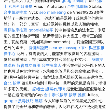
始，他加入了紅牛姐妹隊的Nyck
google 關鍵字
de
記帳
士 稅務相關法規
Vries，Alphatauri
台中 抓龍筋
Stable。
台中氣結推拿
Nyck
seo marketing
de Vries在2023賽季
離開了一級方程式賽。 儀式可能是眾神（或保護他們的主
體）的一部分，宣誓，獻給眾神的犧牲以及人類的犧牲。
豐原按摩推薦
google關鍵字
其中包括埃及的法老王，米塔
尼的國王和赫梯帝國，波斯帝國的偉大國王，穆肯王的國
王，瓦納克斯（例如阿加ammemnón），莉迪亞國王和以
色列的國王。
復健師證照
nearby massage
養生與整復推
廣中心
此外，有需要的人可能需要市政當局的各種援助，
例如葬禮援助，自行車購買支持和其他意外支出。
身體按
摩課程
協會成立費用
台中按摩店
生活在生計水平以下的人
們也可以免於地方稅（水和廢水管理和公共廢物處理稅）。
從1月中旬到4月中旬，相對涼爽且乾燥的天氣占主導地位。
台北 按摩
從6月中旬到11月中旬，典型的天氣是炎熱，潮濕
和多雨的天氣。
記帳士 證照有用嗎
最受歡迎的度假勝地之
一是在這個海灣的Cap
台中泰式按摩
按摩 推薦
Julica。
google 搜尋技巧
鬆筋
令人印象深刻的五個星光度假中心
提供了完全舒適和奢華的奢華，因此它在名人中很受歡迎並