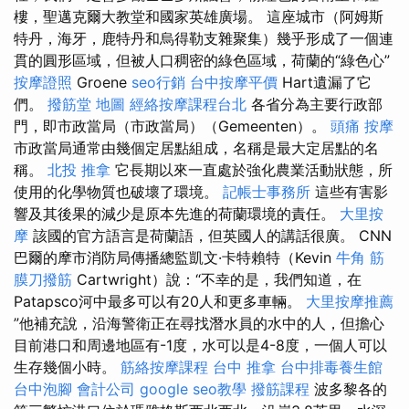
樓，聖邁克爾大教堂和國家英雄廣場。 這座城市（阿姆斯
特丹，海牙，鹿特丹和烏得勒支雜聚集）幾乎形成了一個連
貫的圓形區域，但被人口稠密的綠色區域，荷蘭的“綠色心”
按摩證照
Groene
seo行銷
台中按摩平價
Hart遺漏了它
們。
撥筋堂 地圖
經絡按摩課程台北
各省分為主要行政部
門，即市政當局（市政當局）（Gemeenten）。
頭痛 按摩
市政當局通常由幾個定居點組成，名稱是最大定居點的名
稱。
北投 推拿
它長期以來一直處於強化農業活動狀態，所
使用的化學物質也破壞了環境。
記帳士事務所
這些有害影
響及其後果的減少是原本先進的荷蘭環境的責任。
大里按
摩
該國的官方語言是荷蘭語，但英國人的講話很廣。 CNN
巴爾的摩市消防局傳播總監凱文·卡特賴特（Kevin
牛角 筋
膜刀撥筋
Cartwright）說：“不幸的是，我們知道，在
Patapsco河中最多可以有20人和更多車輛。
大里按摩推薦
”他補充說，沿海警衛正在尋找潛水員的水中的人，但擔心
目前港口和周邊地區有-1度，水可以是4-8度，一個人可以
生存幾個小時。
筋絡按摩課程
台中 推拿
台中排毒養生館
台中泡腳
會計公司
google seo教學
撥筋課程
波多黎各的