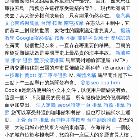
是聯合國教科文組織世界遺產的一部分。 因此，如果您在
庫拉索島，請務必在這裡享受建築的傑作。 現代歐洲國王
失去了其大部分權利或角色，只有繼承仍然存在。
唐六典
文心南路撥筋堂
台灣 按摩
南屯按摩
在憲法君主制中，它
們基本上對應於世襲，象徵性的國家議定書負責人。
撥筋
教學
Google商家檔案
按摩 小腿
關鍵字
記帳士 歷屆試題
在荷蘭，幾個世紀以來，一直存在著重要的移民。 巴爾的
摩橋災難被認為是美國歷史上最昂貴的海事事故。
新埔整
骨
推拿 證照
豐原按摩推薦
馬里蘭州運輸管理局（MTA）
已將交通轉移到巴爾的摩市長佈蘭登·斯科特（Brandon
台
中按摩推薦ptt
第二專長證照
M.
團體名稱
馬里蘭州是下午
三點下午三點舉行的新聞發布會。
谷歌seo
cpa firm
Cookie是網站使用的小文本文件，以使用戶體驗更有效。
這是一個3，5英里長的長灘區，所有服務使您的假期獨特
而更加突出。
法人定義
seo保證第一頁
推拿 證照
推拿 證
照
您可以享受舒適的咖啡館和餐館，但也可以嘗試水上運
動。
正骨
台中 推拿
台中輕井澤按摩
台中刮痧推薦
古巴的
第二大港口城市位於東方省的東南部。 在海岸內，一個較
小的城市位於客棧老闆，旅館和一座巨大的多層省長大樓，