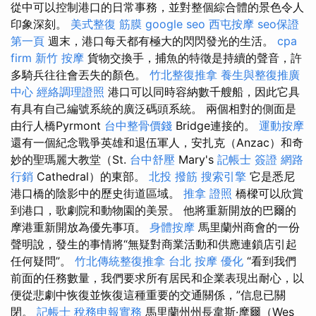
從中可以控制港口的日常事務，並對整個綜合體的景色令人
印象深刻。
美式整復 筋膜
google seo
西屯按摩
seo保證
第一頁
週末，港口每天都有極大的閃閃發光的生活。
cpa
firm
新竹 按摩
貨物交換手，捕魚的特徵是持續的聲音，許
多騎兵往往會丟失的顏色。
竹北整復推拿
養生與整復推廣
中心
經絡調理證照
港口可以同時容納數千艘船，因此它具
有具有自己編號系統的廣泛碼頭系統。 兩個相對的側面是
由行人橋Pyrmont
台中整骨價錢
Bridge連接的。
運動按摩
還有一個紀念戰爭英雄和退伍軍人，安扎克（Anzac）和奇
妙的聖瑪麗大教堂（St.
台中舒壓
Mary's
記帳士 簽證
網路
行銷
Cathedral）的東部。
北投 撥筋
搜索引擎
它是悉尼
港口橋的陰影中的歷史街道區域。
推拿 證照
橋樑可以欣賞
到港口，歌劇院和動物園的美景。 他將重新開放的巴爾的
摩港重新開放為優先事項。
身體按摩
馬里蘭州商會的一份
聲明說，發生的事情將“無疑對商業活動和供應連鎖店引起
任何疑問”。
竹北傳統整復推拿
台北 按摩
優化
“看到我們
前面的任務數量，我們要求所有居民和企業表現出耐心，以
便從悲劇中恢復並恢復這種重要的交通關係，”信息已關
閉。
記帳士 稅務申報實務
馬里蘭州州長韋斯·摩爾（Wes