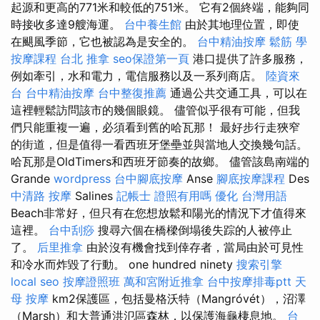
起源和更高的771米和較低的751米。 它有2個終端，能夠同
時接收多達9艘海運。
台中養生館
由於其地理位置，即使
在颶風季節，它也被認為是安全的。
台中精油按摩
鬆筋
學
按摩課程
台北 推拿
seo保證第一頁
港口提供了許多服務，
例如牽引，水和電力，電信服務以及一系列商店。
陸資來
台
台中精油按摩
台中整復推薦
通過公共交通工具，可以在
這裡輕鬆訪問該市的幾個眼鏡。 儘管似乎很有可能，但我
們只能重複一遍，必須看到舊的哈瓦那！ 最好步行走狹窄
的街道，但是值得一看西班牙堡壘並與當地人交換幾句話。
哈瓦那是OldTimers和西班牙節奏的故鄉。 儘管該島南端的
Grande
wordpress
台中腳底按摩
Anse
腳底按摩課程
Des
中清路 按摩
Salines
記帳士 證照有用嗎
優化 台灣用語
Beach非常好，但只有在您想放鬆和陽光的情況下才值得來
這裡。
台中刮痧
搜尋六個在橋樑倒塌後失踪的人被停止
了。
后里推拿
由於沒有機會找到倖存者，當局由於可見性
和冷水而炸毀了行動。 one hundred ninety
搜索引擎
local seo
按摩證照班
萬和宮附近推拿
台中按摩排毒ptt
天
母 按摩
km2保護區，包括曼格沃特（Mangróvét），沼澤
（Marsh）和大普通洪氾區森林，以保護海龜棲息地。
台