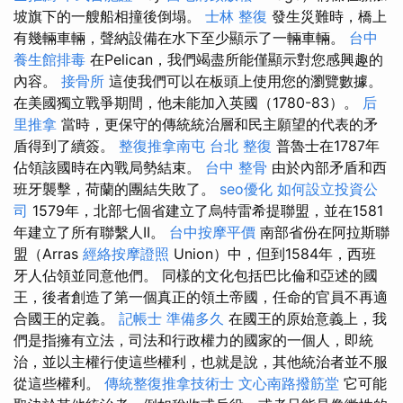
坡旗下的一艘船相撞後倒塌。
士林 整復
發生災難時，橋上
有幾輛車輛，聲納設備在水下至少顯示了一輛車輛。
台中
養生館排毒
在Pelican，我們竭盡所能僅顯示對您感興趣的
內容。
接骨所
這使我們可以在板頭上使用您的瀏覽數據。
在美國獨立戰爭期間，他未能加入英國（1780-83）。
后
里推拿
當時，更保守的傳統統治層和民主願望的代表的矛
盾得到了續簽。
整復推拿南屯
台北 整復
普魯士在1787年
佔領該國時在內戰局勢結束。
台中 整骨
由於內部矛盾和西
班牙襲擊，荷蘭的團結失敗了。
seo優化
如何設立投資公
司
1579年，北部七個省建立了烏特雷希提聯盟，並在1581
年建立了所有聯繫人II。
台中按摩平價
南部省份在阿拉斯聯
盟（Arras
經絡按摩證照
Union）中，但到1584年，西班
牙人佔領並同意他們。 同樣的文化包括巴比倫和亞述的國
王，後者創造了第一個真正的領土帝國，任命的官員不再適
合國王的定義。
記帳士 準備多久
在國王的原始意義上，我
們是指擁有立法，司法和行政權力的國家的一個人，即統
治，並以主權行使這些權利，也就是說，其他統治者並不服
從這些權利。
傳統整復推拿技術士
文心南路撥筋堂
它可能