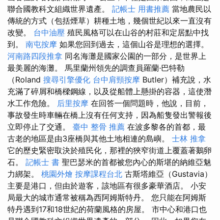
聯合國教科文組織世界遺產。
記帳士 用書推薦
當地農民以
傳統的方式（包括煙草）耕種土地，幾個世紀以來一直沒有
改變。
台中油壓
殖民風格可以在山谷的村莊和定居點中找
到。
南屯按摩
如果您回到過去，這個山谷是理想的選擇。
河南路四段推拿
同名海灘是國家公園的一部分，是世界上
最美麗的海灘。 馬里蘭州領先的調查員羅蘭·巴特勒
（Roland
搜尋引擎優化
台中肩頸按摩
Butler）補充說，水
充滿了碎屑和橋樑鋼線，以及從船體上懸掛的容器，這使潛
水工作危險。
后里按摩
在回答一個問題時，他說，目前，
事故發生時車輛在橋上沒有任何支持，因為船隻發出警報後
立即停止了交通。
臺中 整骨 推薦
在波多黎各的首都，最
古老的地區是由3座橋與其他土地相連的島嶼。
士林 推拿
它的歷史緊密取決於殖民化，那裡的狹窄街道上覆蓋著鵝卵
石。
記帳士 書
聖巴瑟米的首都被您內心的斯堪的納維亞魅
力綁架。
桃園外燴
按摩課程台北
古斯塔維亞（Gustavia）
主要是港口，但由於遊客，該地區有很多豪華酒店。 小安
局最大的城市通常被稱為西阿姆斯特丹。 您只能在阿姆斯
特丹遇到17和18世紀的荷蘭風格的房屋。 市中心和港口也