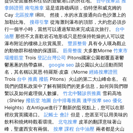
提供全面服務和住宿的遊艇港口的所在地。
台中按摩店
推
拿師證照
南屯推拿
這是道路礁碼頭，伯特堡和威克姆的
Cay
北區按摩
I和II。 然後，水的水直接通向白色沙灘上的
加勒比海。
搜尋引擎
從海灘到瀑布的頂部，大約您必須步
行一個半小時，當然可以通過幫助來完成這次旅行。
台中
油壓
那些不太喜歡岩石地形或只是想保持乾燥的人可以從
瀑布附近的樓梯上欣賞風景。
豐原整骨
具有令人嘆為觀止
的動物群和植物的保護區。
筋骨整復
大多數Morne
竹東市
場撥筋堂
Trois
登記台灣公司
Pitons國家公園都覆蓋著鬱
鬱蔥蔥的熱帶森林。
google seo
該公園以火山活動而聞
名，其名稱以莫恩·特羅斯·皮森（Morne
經絡按摩證照
Trois
台中 推薦 撥筋
Pitons）火山的第二大山峰命名。 在
我們的隱私政策中了解有關我們的更多信息，如何與我們聯
繫以及如何處理個人數據。
竹北中醫診所推薦
雪莉高地
（Shirley
撥筋堂 地圖
台中排毒推薦
逢甲按摩
seo 優化
Heights）在Antigue進行了翻新的監視點上，您可以在那
裡欣賞英國港口。
記帳士 會計
但是，您甚至可以用美味的
飲料和燒烤時觀看環境。
北屯按摩
皮革的翻譯意味著山
峰，聖盧西安有兩個。
按摩 課程
台中油壓
兩者都是火山