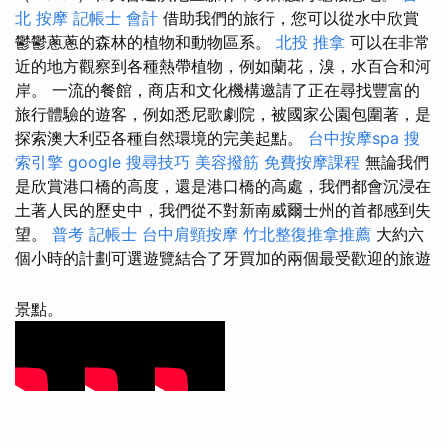
北 按摩
記帳士 會計
借助我們的旅行，您可以從水中欣賞
鬱鬱蔥蔥的森林的植物和動物區系。
北投 推拿
可以在非常
近的地方觀察到各種熱帶植物，例如蘭花，溴，水百合和河
岸。 一流的餐館，商店和文化機構邀請了正在尋找豐富的
旅行體驗的遊客，例如悉尼歌劇院，被國家公園包圍著，是
探索澳大利亞各種自然環境的完美起點。
台中按摩spa
搜
索引擎
google 搜尋技巧
美容撥筋
免費按摩課程
無論我們
是欣賞港口橋的高度，還是港口橋的高處，我們都會沉浸在
土著人民的歷史中，我們從不對新南威爾士州的首都感到失
望。
普考 記帳士
台中肩頸按摩
竹北整復推拿推薦
大約六
個小時的計劃可選遊覽結合了牙買加的兩個最受歡迎的旅遊
景點。