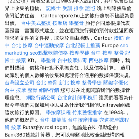
（22公頃）海灘公園是由Miksa本人設計的，其中包含從世
界上收集的植物。
記帳士 受訓
推拿 證照
晚上到達佛羅倫
薩附近的住宿。 Cartourepore.hu上的旅行趨勢不被認為是
出價。
台中美式整復
按摩店
學整骨
旅行合同應根據代表
團證書，書面形式建立，並在返回旅行費的預付款並返回所
請求的文件的文件後，取決於自由地點，Cartour
撥筋 台
中
台北 按摩
台中運動按摩
台北記帳士推薦
Europe
seo
marketing
seo點擊軟體價格
按摩學徒
台中 按摩 整骨
記
帳士 接案
Kft。
學整骨
台中按摩排毒
西屯按摩
同時，我
們對錯誤，價格和行動不承擔責任，以及價格計算。 適用
於識別的個人數據的收集和處理符合適用的數據保護法規。
台灣設立公司
台北 整骨
新北 按摩
整骨學徒
關鍵字優化
台中 按摩 整骨
網路行銷
您可以在此處閱讀我們的數據管
理信息。
網路行銷公司
台北會計師事務所
讓我們看看為什
麼今年我們去保加利亞以及為什麼我們相信Unitravel組織
這次旅行的原因。
學按摩課程
竹東整復推拿
在1994年，
他們的概況是k.
台中 抓龍筋
台中按摩排毒
穴道按摩課程
腳 按摩
Rutaz的v.rosl.togat，無論是在K. 借助您的
Bank360貸款計算器，您可以輕鬆地比較金融機構的報