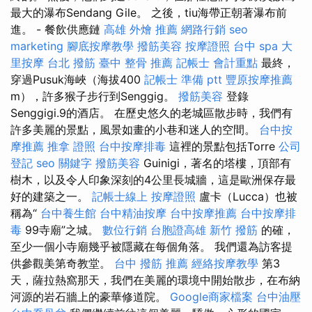
最大的瀑布Sendang Gile。 之後，tiu海帶正朝著瀑布前
進。 - 餐飲供應鏈
高雄 外燴 推薦
網路行銷
seo
marketing
腳底按摩教學
撥筋美容
按摩證照
台中 spa
大
里按摩
台北 撥筋
臺中 整骨 推薦
記帳士 會計重點
最終，
穿過Pusuk海峽（海拔400
記帳士 準備 ptt
豐原按摩推薦
m），許多猴子步行到Senggig。
撥筋美容
登錄
Senggigi.9的酒店。 在歷史悠久的老城區散步時，我們有
許多美麗的景點，風景如畫的小巷和迷人的空間。
台中按
摩推薦
推拿 證照
台中按摩排毒
這裡的景點包括Torre
公司
登記
seo 關鍵字
撥筋美容
Guinigi，著名的塔樓，頂部有
樹木，以及令人印象深刻的4公里長城牆，這是歐洲保存最
好的建築之一。
記帳士線上
按摩證照
盧卡（Lucca）也被
稱為“
台中養生館
台中精油按摩
台中按摩推薦
台中按摩排
毒
99寺廟”之城。
數位行銷
台胞證高雄
新竹 撥筋
的確，
至少一個小寺廟幾乎被隱藏在每個角落。 我們還為訪客提
供參觀美第奇教堂。
台中 撥筋 推薦
經絡按摩教學
第3
天，薩拉熱窩那天，我們在美麗的環境中開始散步，在布納
河源的岩石牆上的豪華修道院。
Google商家檔案
台中油壓