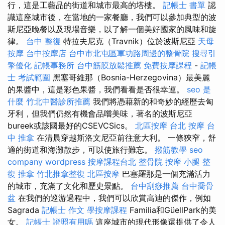
行，這是工藝品的街道和城市最高的塔樓。
記帳士 書單
認
識這座城市後，在當地的一家餐廳，我們可以參加典型的波
斯尼亞晚餐以及現場音樂，以了解一個美好國家的風味和旋
律。
台中 整復
特拉夫尼克（Travnik）位於波斯尼亞
天母
按摩
台中按摩店
台中市北屯區軍功路周邊的整骨院
搜尋引
擎優化
記帳事務所
台中筋膜放鬆推薦
免費按摩課程
-
記帳
士 考試範圍
黑塞哥維那（Bosnia-Herzegovina）最美麗
的果醬中，這是彩色果醬，我們看看是否很幸運。
seo 是
什麼
竹北中醫診所推薦
我們將憑藉新的和奇妙的經歷去匈
牙利，但我們仍然有機會品嚐美味，著名的波斯尼亞
bureek或該國最好的CSEVCSics。
北區按摩
台北 按摩
台
中 推拿
在清晨穿越斯洛文尼亞前往意大利。 一條狹窄，舒
適的街道和海灘散步，可以使旅行難忘。
撥筋教學
seo
company
wordpress
按摩課程台北
整骨院
按摩 小腿
整
復 推拿
竹北推拿整復
北區按摩
巴塞羅那是一個充滿活力
的城市，充滿了文化和歷史景點。
台中刮痧推薦
台中喬骨
盆
在我們的巡游過程中，我們可以欣賞高迪的傑作，例如
Sagrada
記帳士 作文
學按摩課程
Familia和GüellPark的美
女。
記帳士 證照有用嗎
這座城市的現代形像還提供了令人