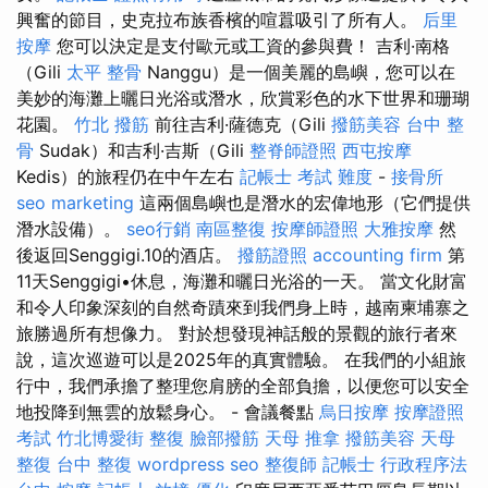
興奮的節目，史克拉布族香檳的喧囂吸引了所有人。
后里
按摩
您可以決定是支付歐元或工資的參與費！ 吉利·南格
（Gili
太平 整骨
Nanggu）是一個美麗的島嶼，您可以在
美妙的海灘上曬日光浴或潛水，欣賞彩色的水下世界和珊瑚
花園。
竹北 撥筋
前往吉利·薩德克（Gili
撥筋美容
台中 整
骨
Sudak）和吉利·吉斯（Gili
整脊師證照
西屯按摩
Kedis）的旅程仍在中午左右
記帳士 考試 難度
-
接骨所
seo marketing
這兩個島嶼也是潛水的宏偉地形（它們提供
潛水設備）。
seo行銷
南區整復
按摩師證照
大雅按摩
然
後返回Senggigi.10的酒店。
撥筋證照
accounting firm
第
11天Senggigi•休息，海灘和曬日光浴的一天。 當文化財富
和令人印象深刻的自然奇蹟來到我們身上時，越南柬埔寨之
旅勝過所有想像力。 對於想發現神話般的景觀的旅行者來
說，這次巡遊可以是2025年的真實體驗。 在我們的小組旅
行中，我們承擔了整理您肩膀的全部負擔，以便您可以安全
地投降到無雲的放鬆身心。 - 會議餐點
烏日按摩
按摩證照
考試
竹北博愛街 整復
臉部撥筋
天母 推拿
撥筋美容
天母
整復
台中 整復
wordpress seo
整復師
記帳士 行政程序法