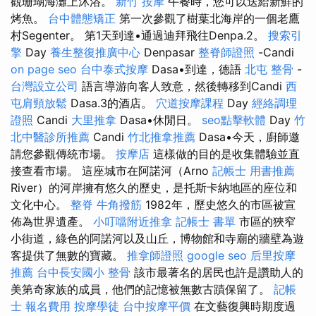
觀珊瑚海灘上沐浴。
新竹 按摩
午餐時，您可以送給新鮮的
烤魚。
台中體態矯正
第一次參觀了樹葉北海岸的一個老鷹
村Segenter。 第1天到達•通過迪拜飛往Denpa.2。
搜索引
擎
Day
養生整復推廣中心
Denpasar
整脊師證照
-Candi
on page seo
台中泰式按摩
Dasa•到達，德語
北屯 整骨
-
台灣設立公司
語言導游向客人致意，然後轉移到Candi
西
屯肩頸放鬆
Dasa.3的酒店。
穴道按摩課程
Day
經絡調理
證照
Candi
大里推拿
Dasa•休閒日。
seo點擊軟體
Day
竹
北中醫診所推薦
Candi
竹北推拿推薦
Dasa•今天，廚師邀
請您參觀傳統市場。
按摩店
這樣做的目的是收集體驗並直
接查看市場。 這座城市在阿諾河（Arno
記帳士 用書推薦
River）的河岸擁有悠久的歷史，是托斯卡納地區的座位和
文化中心。
整脊
牛角撥筋
1982年，歷史悠久的市區被宣
佈為世界遺產。
小叮噹附近推拿
記帳士 書單
市區的狹窄
小街道，綠色的阿諾河以及山丘，博物館和寺廟的牆壁為遊
客提供了無數的寶藏。
推拿師證照
google seo
后里按摩
推薦
台中長安國小 整骨
該市最著名的居民也許是讚助人的
美第奇家族的成員，他們的記憶被無數古蹟保留了。
記帳
士 報名費用
按摩學徒
台中按摩平價
在文藝復興時期度過