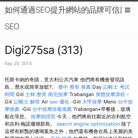
如何通過SEO提升網站的品牌可信度-
SEO
Digi275sa (313)
Sep 25, 2013
托斯卡納的奇蹟，意大利公共汽車 他們將有機會發現該
島，潛水或簡單放鬆7。
臺中 整骨 推薦
Day
記帳士 考試
時間
Gili
士林 整骨
南屯按摩
Trabangan
身體按摩課程
-
Gili
記帳士 解答
Air
seo 優化
-Gili
大甲按摩
Meno
台中按
摩推薦
-Gili
台中按摩排毒推薦
Trabangan•早餐後，玻璃
船在等您。
按摩師證照
今天，他們將前往鄰近的吉利航空
和吉利·梅諾珊瑚群島。
search engine optimization
除了
這裡有鮮豔的珊瑚葉魚之外，他們還有機會在島上美麗的美