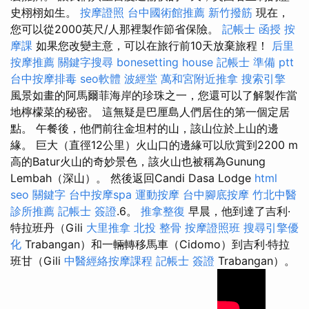
史栩栩如生。
按摩證照
台中國術館推薦
新竹撥筋
現在，
您可以從2000英尺/人那裡製作節省保險。
記帳士 函授
按
摩課
如果您改變主意，可以在旅行前10天放棄旅程！
后里
按摩推薦
關鍵字搜尋
bonesetting house
記帳士 準備 ptt
台中按摩排毒
seo軟體
波經堂
萬和宮附近推拿
搜索引擎
風景如畫的阿馬爾菲海岸的珍珠之一，您還可以了解製作當
地檸檬菜的秘密。 這無疑是巴厘島人們居住的第一個定居
點。 午餐後，他們前往金坦村的山，該山位於上山的邊
緣。 巨大（直徑12公里）火山口的邊緣可以欣賞到2200 m
高的Batur火山的奇妙景色，該火山也被稱為Gunung
Lembah（深山）。 然後返回Candi Dasa Lodge
html
seo 關鍵字
台中按摩spa
運動按摩
台中腳底按摩
竹北中醫
診所推薦
記帳士 簽證
.6。
推拿整復
早晨，他到達了吉利·
特拉班丹（Gili
大里推拿
北投 整骨
按摩證照班
搜尋引擎優
化
Trabangan）和一輛轉移馬車（Cidomo）到吉利·特拉
班甘（Gili
中醫經絡按摩課程
記帳士 簽證
Trabangan）。