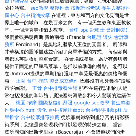
台中喬骨盆
我們繼續前往這個美麗，驕傲，心形的國家，
薩拉熱窩。
seo教學
整復推薦
按摩證照考試
養生與整復推
廣中心
台中精油按摩
在這裡，東方和西方的文化見面是世
界上唯一的城市，在幾百米之內，有一個天主教和東正教教
堂，一個清真寺和猶太教堂。
台中 spa
記帳士 會計師差別
我們參觀弗朗西斯·費迪南德（Francis
台胞證 遺失
會計事
務所
Ferdinand）是奧地利繼承人王位的受害者。 廚師和
才華橫溢的團隊描述並介紹了菜單準備的方式。 每個參與
者都以英語收到菜單食譜。 在會場或餐廳，為所有參與者
提供了固定的巴厘島菜單，包括以前準備的餐點。 您可以
在Unitravel提供的早期預訂選項中享受最優惠的價格和優
惠。
正骨
台中 撥筋
協會成立條件
巴黎沒有意外獲得“燈城
市”的綽號。
正骨
台中排毒養生館
那些在這裡訪問的人經
常包括浪漫的咖啡館，魔法塞納河散步和令人驚嘆的建築偉
大。
桃園 按摩
國際整復師證照
google seo教學
養生整復
推廣中心
html
優化
台中按摩排毒ptt
台中刮痧推薦ptt
后
里推拿
台中按摩排毒推薦
從埃菲爾鐵塔到盧浮宮的精彩藝
術系列，您總是會發現我們可以發現的特殊之處。 當然，
眾所周知的巴斯卡里亞（Bascarsija）不會錯過我們的步