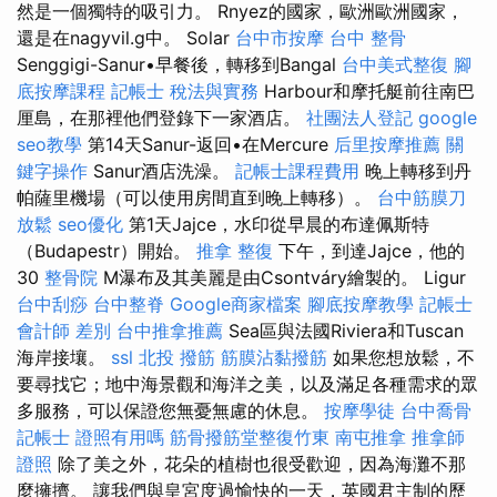
然是一個獨特的吸引力。 Rnyez的國家，歐洲歐洲國家，
還是在nagyvil.g中。 Solar
台中市按摩
台中 整骨
Senggigi-Sanur•早餐後，轉移到Bangal
台中美式整復
腳
底按摩課程
記帳士 稅法與實務
Harbour和摩托艇前往南巴
厘島，在那裡他們登錄下一家酒店。
社團法人登記
google
seo教學
第14天Sanur-返回•在Mercure
后里按摩推薦
關
鍵字操作
Sanur酒店洗澡。
記帳士課程費用
晚上轉移到丹
帕薩里機場（可以使用房間直到晚上轉移）。
台中筋膜刀
放鬆
seo優化
第1天Jajce，水印從早晨的布達佩斯特
（Budapestr）開始。
推拿 整復
下午，到達Jajce，他的
30
整骨院
M瀑布及其美麗是由Csontváry繪製的。 Ligur
台中刮痧
台中整脊
Google商家檔案
腳底按摩教學
記帳士
會計師 差別
台中推拿推薦
Sea區與法國Riviera和Tuscan
海岸接壤。
ssl
北投 撥筋
筋膜沾黏撥筋
如果您想放鬆，不
要尋找它；地中海景觀和海洋之美，以及滿足各種需求的眾
多服務，可以保證您無憂無慮的休息。
按摩學徒
台中喬骨
記帳士 證照有用嗎
筋骨撥筋堂整復竹東
南屯推拿
推拿師
證照
除了美之外，花朵的植樹也很受歡迎，因為海灘不那
麼擁擠。 讓我們與皇宮度過愉快的一天，英國君主制的歷