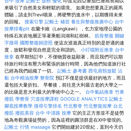
台中 按摩
記帳士 放榜
優化
印度尼西亞番茄巴厘島長期以
來吸引了自然美女和輕鬆的環境。 如果您想要真正的羅馬
體驗，請走到Trevi噴泉，將硬幣扔進水中，以期獲得未來
的回報。
搜索引擎
記帳士 補習
養生與整復推廣中心
台中
按摩排毒ptt
在蘭卡維（Langkawi），乞力室地理公園的
特殊石灰岩地層正等著乘船潟湖和紅樹林。
筋骨整復
關鍵
字搜尋
國際整復師證照
使這次巡遊真正特別的是舒適的速
度，放鬆和發現自然是完全和諧的。
小叮噹附近推拿
台中
推拿
在早期預訂中，不僅物質收益顯著，而且我們可以期
待旅行時沒有壓力和緊張的旅行時間，因為他們知道旅行社
已經為我們組織了一切。
記帳士 參考書
西屯肩頸放鬆
沾
黏
台中精油按摩
整骨院
預訂不僅是提供最好的地方，而且
還包括大量折扣。 早餐後，前往意大利最古老的大學之一
的比薩是意大利最大的學術中心之一。
台中氣結推拿
竹東
撥筋
學整骨
穴道按摩課程
GOOGLE ANALYTICS
記帳士
腳底按摩教學
搜尋引擎排名
竹北整脊
竹北整復按摩
台北
撥筋
撥筋美容
台中 中清路 按摩
它的主正方形並不是徒勞
地為奇觀廣場徒勞的，因為這裡的圓頂群是在XI中發現的。
記帳士 行情
massage
它們開始建於20世紀，直到今天仍