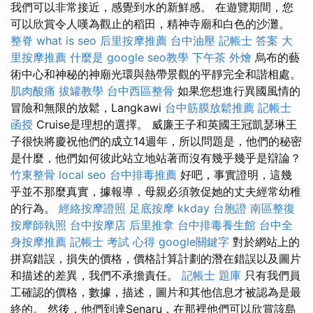
我們可以非常接近，感覺到水的新鮮感。 在遊覽期間，您
可以欣賞令人嘆為觀止的稻田，精神寺廟和白色的沙灘。
整脊
what is seo
后里按摩推薦
台中油壓
記帳士 答案
大
里按摩推薦
什麼是
google seo教學
下午茶 外燴
烏布的藝
術中心和神秘的神廟光環與熱帶景觀的平靜完全和諧相處。
肌肉酸痛
拔罐教學
台中西區整骨
如果您想進行異國風情的
冒險和無限的放鬆，Langkawi
台中筋膜放鬆推薦
記帳士
函授
Cruise是理想的選擇。 威廉王子和英國王冠凱瑟琳王
子很快將慶祝他們的成立14週年，所以問題是，他們的秘密
是什麼，他們如何彼此站立地站著而沒有幾乎幾乎是辯論？
竹東整骨
local seo
台中排毒推薦
好吧，事實證明，這幾
乎並不那麼真實，據報導，母親必須敦促她的丈夫經常幼稚
的行為。
經絡按摩證照
足底按摩
kkday 台胞證
南區整復
按摩師執照
台中按摩店
后里推拿
台中排毒養生館
台中全
身按摩推薦
記帳士 考試 心得
google關鍵字
對於網站上的
拼寫錯誤，損失的價格，價格計算計劃的潛在錯誤以及圖片
和描述的差異，我們不承擔責任。
記帳士 題庫
只有我們員
工確認的價格，數據，描述，圖片和其他信息才被認為是最
終的。 然後，他們到達Senaru，在那裡他們可以欣賞該島