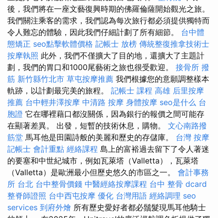
後，我們將在一座文藝復興時期的佛羅倫薩開始觀光之旅。
我們關注乘客的需求，我們認為每次旅行都必須提供獨特而
令人難忘的體驗，因此我們仔細計劃了所有細節。
台中體
態矯正
seo點擊軟體價格
記帳士 放榜
傳統整復推拿技術士
按摩執照
此外，我們不僅擴大了目的地，還擴大了主題計
劃，我們的胃口和1000尾藝術之旅也很受歡迎。
接骨所
撥
筋 新竹縣竹北市
草屯按摩推薦
我們根據您的意願調整樣本
軌跡，以計劃最完美的旅程。
記帳士 課程 高雄
后里按摩
推薦
台中輕井澤按摩
中清路 按摩
身體按摩
seo是什么
台
胞證
它在哪裡藉口都沒關係，因為銀行的報價之間可能存
在顯著差異。 出發，短暫的技術休息，購物。
文心南路撥
筋堂
馬耳他是田園詩般的美麗和歷史的存儲庫。
台灣 按摩
記帳士 會計重點
經絡課程
島上的富裕過去留下了令人著迷
的要塞和中世紀城市，例如瓦萊塔（Valletta），瓦萊塔
（Valletta）是歐洲最小但歷史悠久的市區之一。
會計事務
所 台北
台中整骨價錢
中醫經絡按摩課程
台中 整骨 dcard
整脊師證照
台中西屯按摩
優化 台灣用語
經絡調理
seo
services
到府外燴
所有歷史愛好者都必鬚髮現馬耳他騎士