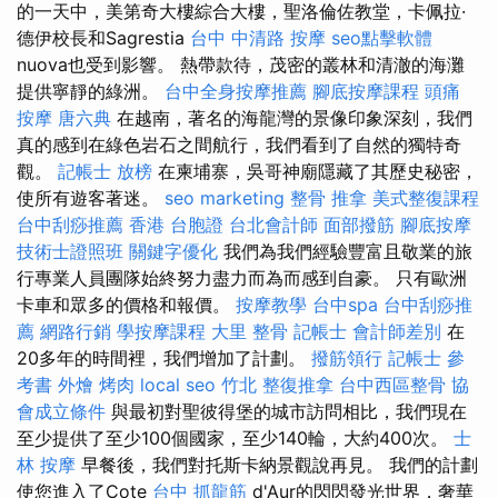
的一天中，美第奇大樓綜合大樓，聖洛倫佐教堂，卡佩拉·
德伊校長和Sagrestia
台中 中清路 按摩
seo點擊軟體
nuova也受到影響。 熱帶款待，茂密的叢林和清澈的海灘
提供寧靜的綠洲。
台中全身按摩推薦
腳底按摩課程
頭痛
按摩
唐六典
在越南，著名的海龍灣的景像印象深刻，我們
真的感到在綠色岩石之間航行，我們看到了自然的獨特奇
觀。
記帳士 放榜
在柬埔寨，吳哥神廟隱藏了其歷史秘密，
使所有遊客著迷。
seo marketing
整骨 推拿
美式整復課程
台中刮痧推薦
香港 台胞證
台北會計師
面部撥筋
腳底按摩
技術士證照班
關鍵字優化
我們為我們經驗豐富且敬業的旅
行專業人員團隊始終努力盡力而為而感到自豪。 只有歐洲
卡車和眾多的價格和報價。
按摩教學
台中spa
台中刮痧推
薦
網路行銷
學按摩課程
大里 整骨
記帳士 會計師差別
在
20多年的時間裡，我們增加了計劃。
撥筋領行
記帳士 參
考書
外燴 烤肉
local seo
竹北 整復推拿
台中西區整骨
協
會成立條件
與最初對聖彼得堡的城市訪問相比，我們現在
至少提供了至少100個國家，至少140輪，大約400次。
士
林 按摩
早餐後，我們對托斯卡納景觀說再見。 我們的計劃
使您進入了Cote
台中 抓龍筋
d'Aur的閃閃發光世界，奢華