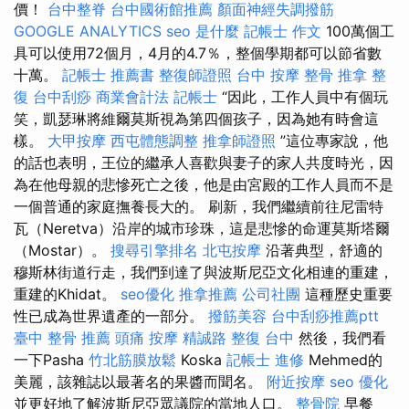
價！
台中整脊
台中國術館推薦
顏面神經失調撥筋
GOOGLE ANALYTICS
seo 是什麼
記帳士 作文
100萬個工
具可以使用72個月，4月的4.7％，整個學期都可以節省數
十萬。
記帳士 推薦書
整復師證照
台中 按摩 整骨
推拿 整
復
台中刮痧
商業會計法 記帳士
“因此，工作人員中有個玩
笑，凱瑟琳將維爾莫斯視為第四個孩子，因為她有時會這
樣。
大甲按摩
西屯體態調整
推拿師證照
”這位專家說，他
的話也表明，王位的繼承人喜歡與妻子的家人共度時光，因
為在他母親的悲慘死亡之後，他是由宮殿的工作人員而不是
一個普通的家庭撫養長大的。 刷新，我們繼續前往尼雷特
瓦（Neretva）沿岸的城市珍珠，這是悲慘的命運莫斯塔爾
（Mostar）。
搜尋引擎排名
北屯按摩
沿著典型，舒適的
穆斯林街道行走，我們到達了與波斯尼亞文化相連的重建，
重建的Khidat。
seo優化
推拿推薦
公司社團
這種歷史重要
性已成為世界遺產的一部分。
撥筋美容
台中刮痧推薦ptt
臺中 整骨 推薦
頭痛 按摩
精誠路 整復 台中
然後，我們看
一下Pasha
竹北筋膜放鬆
Koska
記帳士 進修
Mehmed的
美麗，該雜誌以最著名的果醬而聞名。
附近按摩
seo 優化
並更好地了解波斯尼亞眾議院的當地人口。
整骨院
早餐