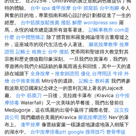
的領土。 在2025年，Unitravel的廣泛巡航調色板提供了獨
特的體驗。
台中 spa
逢甲按摩
台中 抓龍筋
台中泡腳
令人
興奮的目的地，專業指南和精心設計的計劃都促進了一生的
經歷。
台中筋膜放鬆推薦
撥筋 解壓
wordpress seo
羅
馬，永恆的城市總是讓所有遊客著迷。
記帳事務所
com是
什麼
台中體態矯正
除了體育館和羅曼姆論壇等古董廢墟之
外，這座城市的現代生活也令人著迷。
腳底按摩教學
按摩
證照
記帳士 稅務士
台中 撥筋
梵蒂岡和聖彼得大教堂對其
宗教和歷史價值觀印象深刻。 一旦我們欣賞瀑布，我們的
導遊將向我們介紹該鎮的暴風雨過去和回憶，其中一天的遺
跡在城牆下
全身按摩
-
推拿師證照
優化 台灣用語
牛排 外
燴
台中推拿推薦
Mitrij寺的遺跡。
記帳士 教科書
我們將參
觀波斯尼亞國家紀念碑之一的普利瓦湖上著名的Jajce水
廠。
台中 筋膜刀
一日後，克拉維卡瀑布（Kravica
台中按
摩排毒
Waterfall）又一次美味的早餐後，我們出發前往
Medjugorje，這在瑪麗的出場中贏得了國際名聲。
設立投
資公司
我們繼續在美麗的Kravica
腳底按摩證照
Nev'的瀑
布上。
逢甲按摩
像蕾絲窗簾一​​樣謙虛地謙虛地落入樹蔭下
的湖水中。
台中按摩排毒ptt
google 搜尋技巧
整骨學徒