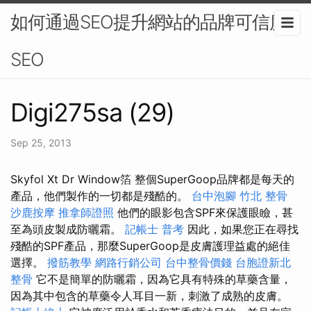
如何通過SEO提升網站的品牌可信度-
SEO
Digi275sa (29)
Sep 25, 2013
Skyfol Xt Dr Window箔 整個SuperGoop品牌都是每天的
產品，他們製作的一切都是殘酷的。
台中泡腳
竹北 整骨
沙鹿按摩
推拿師證照
他們的眼影包含SPF來保護眼瞼，甚
至為頭皮製成防曬霜。
記帳士 普考
因此，如果您正在尋找
殘酷的SPF產品，那麼SuperGoop是皮膚護理益處的絕佳
選擇。
撥筋教學
網路行銷公司
台中整骨價錢
台胞證新北
整骨
它不是簡單的防曬霜，因為它具有特殊的草藥含量，
因為其中包含的草藥令人耳目一新，刺激了成熟的皮膚。