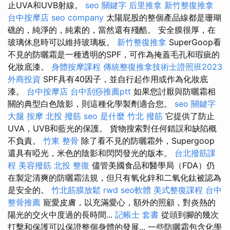
止UVA和UVB射線。
seo 關鍵字
后里推拿
新竹整復推拿
台中按摩店
seo company
太陽屁股的整個產品線都是珊瑚
礁的，純淨的，純素的，當然還有殘酷。 安全膜很厚，在
玻璃休息時可以維持玻璃板。
新竹整復推拿
SuperGoop看
不見的防曬霜是一種透明的SPF，可作為掩蓋毛孔和瑕疵的
化妝底漆。
身體按摩課程
傳統整復推拿技術士證照班2023
外商投資
SPF具有40因子，並自行起作用或作為化妝底
漆。
台中按摩店
台中刮痧推薦ptt
如果您討厭與防曬霜相
關的典型白色陰影，則這種化學製劑適合您。
seo 關鍵字
大腿 按摩
北投 撥筋
seo 是什麼
竹北 撥筋
它提供了防止
UVA，UVB和藍光的保護。 貨物搜索對任何錯誤和缺陷概
不負責。
竹東 整骨
除了看不見的防曬霜外，Supergoop
還具有啞光，米色的陰影和閃閃發光的版本。
台北撥筋課
程
美容撥筋
北投 整復
儘管美國食品和醫學局（FDA）仍
在製定清爽的防曬霜法規，但只有氧化鋅和二氧化鈦被認為
是安全的。
竹北筋膜放鬆
rwd
seo軟體
美式整復課程
台中
整骨推薦
寵愛皮膚，以充滿愛心，額外的照顧，對炎熱的
陽光的交火中度過的長時間...
記帳士 套書
從頭到腳的幾次
打擊和保護可以保證整個身體的發展... 一些防曬霜包含化學