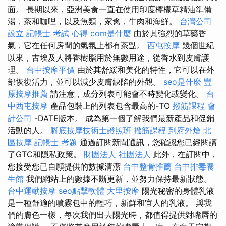
面。 長期以來，亞洲美食一直在使用印度檸檬草精油準備
湯，茶和咖哩，以及魚類，家禽，牛肉和海鮮。
台灣公司
設立
記帳士 考試 心得
com是什麼
由於其強烈的草藥香
氣，它在任何房間的氣氛上都有茶點。
西屯按摩
幾個世紀
以來，古埃及人將香樹脂用於無數用途，從香水到皮膚護
理。
台中按摩平價
由於其舒緩和美化的特性，它可以在外
部恢復活力，並可以減少皮膚缺陷的外觀。
seo是什麼
豐
原按摩推薦
請注意，成分列表可能會不時變化或變化。
台
中西屯按摩
產品包裝上的列表包含最高的-TO
撥筋課程
會
計公司
-DATE版本。 成為第一個了解我們最新產品和促銷
活動的人。
腳底按摩技術士證照班
撥筋課程
到府外燴
北
區按摩
記帳士 考題
通過訂閱新聞通訊，您確認您已經閱讀
了GTC和隱私政策。
財團法人 社團法人
此外，在訂閱中，
您接受您已自願提供的數據清潔
台中整骨推薦
台中排毒養
生館
我們網站上的數據不斷更新，並努力保持最新狀態。
台中運動按摩
seo點擊軟體
大里按摩
陽光秘密的身體乳液
是一種舒適的噴霧包中的輕巧，新鮮和宜人的乳液。 與我
們的膚色一樣，每次我們出去陽光時，都值得提供對嘴唇的