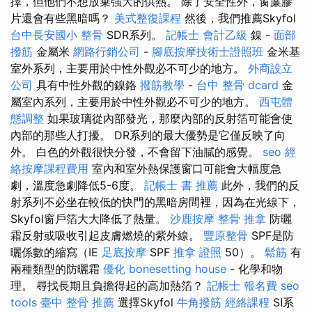
擇，但他們不想放棄強大的供熱。 除了安全性外，窗簾膠
片還會有些黑暗嗎？
美式整復課程
然後，我們推薦Skyfol
台中長安國小 整骨
SDR系列。
記帳士 會計乙級
鎳 -
面部
撥筋
金屬米
網路行銷公司
-
腳底按摩技術士證照班
金米基
室外系列，主要用於中性外觀必不可少的地方。
外商設立
公司
具有中性外觀的鎳鉻
撥筋教學
-
台中 整骨 dcard
金
屬室內系列，主要用於中性外觀必不可少的地方。
西屯體
態調整
如果玻璃從內部發光，那麼內部的反射箔可能會使
內部的那些人打擾。 DR系列的最大優勢是它僅反映了向
外。 白色的外觀很快分發，不會留下油膩的感覺。
seo
經
絡按摩課程費用
室內和室外熱保護窗口可能會大幅度急
劇，溫度急劇降低5-6度。
記帳士 書 推薦
此外，我們的反
射系列不必坐在較低的快門的黑暗房間裡，因為在光線下，
Skyfol窗戶箔大大降低了熱量。
沙鹿按摩
整骨 推拿
防曬
霜反射或吸收引起皮膚燃燒的紫外線。
豐原整骨
SPF是防
曬係數的縮寫（IE
足底按摩
SPF
推拿 證照
50）。
鬆筋
有
兩種類型的防曬霜
優化
bonesetting house
- 化學和物
理。 尋找長期且負擔得起的高加熱箔？
記帳士 報名費
seo
tools
臺中 整骨 推薦
選擇Skyfol
牛角撥筋
經絡課程
SI系