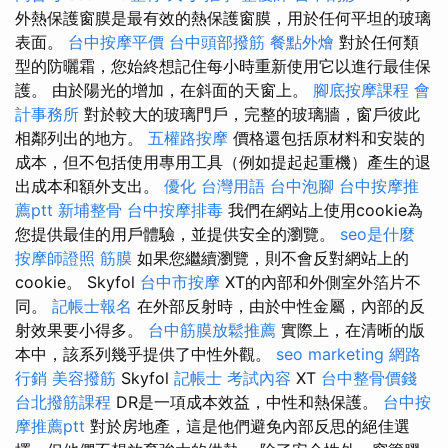
外熱保護窗膜是最有效的熱保護窗膜，用於任何平坦的玻璃
表面。
台中按摩平價
台中頭部撥筋
餐點外燴
對於任何類
型的防曬霜，您始終想記住每小時重新使用它以進行最佳保
護。 由於陽光的增加，在斜面的天窗上。
腳底按摩課程
會
計事務所
對於較大的玻璃門戶，完整的玻璃牆，窗戶彼此
相鄰列出的地方。
五權路按摩
價格還包括原材料和安裝的
成本，但不包括使用專用工具（例如提起起重機）產生的退
出成本和額外支出。
優化 台灣用語
台中泡腳
台中按摩推
薦ptt
新埔整骨
台中按摩排毒
我們在網站上使用cookie為
您提供最佳的用戶體驗，並提供安全的瀏覽。
seo是什麼
按摩師證照
筋膜
如果您繼續瀏覽，則不會反對網站上的
cookie。 Skyfol
台中市按摩
XT的內部和外側室外箔片不
同。
記帳士報名
在外部反射時，由於中性金屬，內部的反
射效果要小得多。
台中筋膜放鬆推薦
實際上，在清晰的版
本中，該系列幾乎提供了中性外觀。
seo marketing
網路
行銷
美容撥筋
Skyfol
記帳士 考試內容
XT
台中整骨價錢
台北撥筋課程
DR是一項成本效益，中性和熱保護。
台中按
摩推薦ptt
對於房地產，這是他們避免內部反思的絕佳選