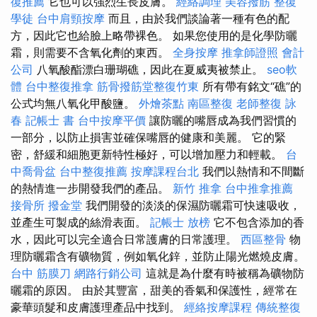
復推薦
它也可以強烈生長皮膚。
經絡調理
美容撥筋
整復
學徒
台中肩頸按摩
而且，由於我們談論著一種有色的配
方，因此它也給臉上略帶裸色。 如果您使用的是化學防曬
霜，則需要不含氧化劑的東西。
全身按摩
推拿師證照
會計
公司
八氧酸酯漂白珊瑚礁，因此在夏威夷被禁止。
seo軟
體
台中整復推拿
筋骨撥筋堂整復竹東
所有帶有銘文“礁”的
公式均無八氧化甲酸鹽。
外燴茶點
南區整復
老師整復 詠
春
記帳士 書
台中按摩平價
讓防曬的嘴唇成為我們習慣的
一部分，以防止損害並確保嘴唇的健康和美麗。 它的緊
密，舒緩和細胞更新特性極好，可以增加壓力和輕載。
台
中喬骨盆
台中整復推薦
按摩課程台北
我們以熱情和不間斷
的熱情進一步開發我們的產品。
新竹 推拿
台中推拿推薦
接骨所
撥金堂
我們開發的淡淡的保濕防曬霜可快速吸收，
並產生可製成的絲滑表面。
記帳士 放榜
它不包含添加的香
水，因此可以完全適合日常護膚的日常護理。
西區整骨
物
理防曬霜含有礦物質，例如氧化鋅，並防止陽光燃燒皮膚。
台中 筋膜刀
網路行銷公司
這就是為什麼有時被稱為礦物防
曬霜的原因。 由於其豐富，甜美的香氣和保護性，經常在
豪華頭髮和皮膚護理產品中找到。
經絡按摩課程
傳統整復