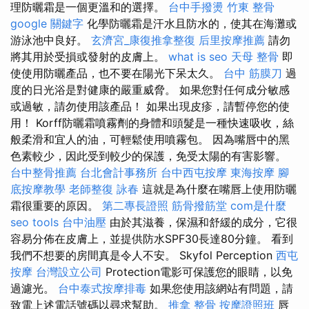
理防曬霜是一個更溫和的選擇。
台中手撥燙
竹東 整骨
google 關鍵字
化學防曬霜是汗水且防水的，使其在海灘或
游泳池中良好。
玄濟宮_康復推拿整復
后里按摩推薦
請勿
將其用於受損或發射的皮膚上。
what is seo
天母 整骨
即
使使用防曬產品，也不要在陽光下呆太久。
台中 筋膜刀
過
度的日光浴是對健康的嚴重威脅。 如果您對任何成分敏感
或過敏，請勿使用該產品！ 如果出現皮疹，請暫停您的使
用！ Korff防曬霜噴霧劑的身體和頭髮是一種快速吸收，絲
般柔滑和宜人的油，可輕鬆使用噴霧包。 因為嘴唇中的黑
色素較少，因此受到較少的保護，免受太陽的有害影響。
台中整骨推薦
台北會計事務所
台中西屯按摩
東海按摩
腳
底按摩教學
老師整復 詠春
這就是為什麼在嘴唇上使用防曬
霜很重要的原因。
第二專長證照
筋骨撥筋堂
com是什麼
seo tools
台中油壓
由於其滋養，保濕和舒緩的成分，它很
容易分佈在皮膚上，並提供防水SPF30長達80分鐘。 看到
我們不想要的房間真是令人不安。 Skyfol Perception
西屯
按摩
台灣設立公司
Protection電影可保護您的眼睛，以免
過濾光。
台中泰式按摩排毒
如果您使用該網站有問題，請
致電上述電話號碼以尋求幫助。
推拿 整骨
按摩證照班
唇