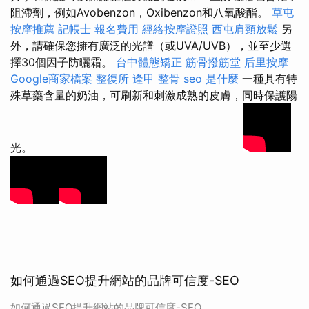
阻滯劑，例如Avobenzon，Oxibenzon和八氧酸酯。
草屯
按摩推薦
記帳士 報名費用
經絡按摩證照
西屯肩頸放鬆
另
外，請確保您擁有廣泛的光譜（或UVA/UVB），並至少選
擇30個因子防曬霜。
台中體態矯正
筋骨撥筋堂
后里按摩
Google商家檔案
整復所
逢甲 整骨
seo 是什麼
一種具有特
殊草藥含量的奶油，可刷新和刺激成熟的皮膚，同時保護陽
光。
如何通過SEO提升網站的品牌可信度-SEO
如何通過SEO提升網站的品牌可信度-SEO