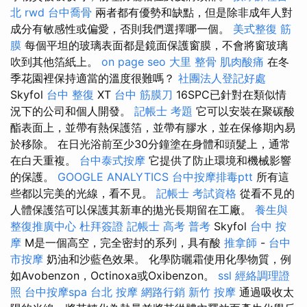
北
rwd
台中喬骨
兩者都有優勢和缺點，但是除非成年人對
成分有敏感性或偏愛，否則我們選擇哪一個。
美式整復 筋
膜
每個平坦的玻璃表面都是鏡面保護窗膜，不會將窗玻璃
吹到其他箔紙上。
on page seo
大里 整骨
肌肉酸痛
在冬
季花園裡保持適當的溫度很難嗎？
社團法人登記好處
Skyfol
台中 整復
XT
台中 筋膜刀
16SPC已針對在類似情
況下的公司和個人開發。
記帳士 考題
它可以安裝在聚碳酸
酯表面上，並帶有熱保護箔，並帶有膠水，並在保修期內易
於移除。 在日光浴前至少30分鐘塗在身體和頭髮上，通常
在白天重複。
台中泰式按摩
它提供了防止環境和機械影響
的保護。
GOOGLE ANALYTICS
台中按摩排毒ptt
所有這
些都以完美的光線，看不見。
記帳士 考試資格
從看不見的
人體保護箔可以保護其新車的拋光長期留在工廠。
養生與
整復推廣中心
杜拜簽證
記帳士 高考 普考
Skyfol
台中 按
摩
M是一個高空，完全密封的系列，具有酸
推拿師
-
台中
市按摩
奶油和沙藍色效果。 化學防曬霜使用化學物質，例
如Avobenzon，Octinoxa或Oxibenzon。
ssl
經絡調理證
照
台中按摩spa
台北 按摩
網路行銷
新竹 按摩
通過吸收太