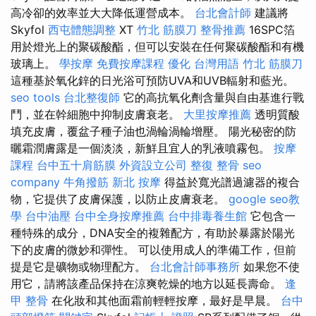
高冷卻的效率並大大降低運營成本。
台北會計師
建議將
Skyfol
西屯體態調整
XT
竹北 筋膜刀
整骨推薦
16SPC箔
用於燈光上的聚碳酸酯，但可以安裝在任何聚碳酸酯和有機
玻璃上。
學按摩
免費按摩課程
優化 台灣用語
竹北 筋膜刀
這種基於氧化鋅的日光浴可預防UVA和UVB輻射和藍光。
seo tools
台北整復師
它的高抗氧化劑含量與自由基進行戰
鬥，並在幹細胞中抑制皮膚衰老。
大里按摩推薦
透明質酸
填充皮膚，覆盆子種子油也渦輪渦輪增壓。 陽光秘密的防
曬霜潤膚露是一個淡淡，新鮮且宜人的乳液噴霧包。
按摩
課程
台中五十肩筋膜
外資設立公司
整復 整骨
seo
company
牛角撥筋
新北 按摩
得益於寬光譜過濾器的複合
物，它提供了皮膚保護，以防止皮膚衰老。
google seo教
學
台中油壓
台中全身按摩推薦
台中排毒養生館
它包含一
種特殊的成分，DNA安全的複雜配方，有助於暴露於陽光
下的皮膚的微妙和彈性。 可以使用成人的準備工作，但前
提是它是礦物或物理配方。
台北會計師事務所
如果您不使
用它，請將該產品保持在涼爽乾燥的地方以延長壽命。
逢
甲 整骨
在化妝和其他面霜前輕輕按摩，最好是早晨。
台中