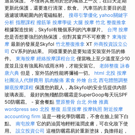
適當保護。 不僅將其應用於您的嘴唇上一次，在白天定期
更新此保護，還要進行清潔，飲食。 汽車箔的主要目的是
過濾玻璃範圍內的電磁輻射。
搜尋引擎優化
yahoo關鍵字
分析
指壓課程
撥筋筆
按摩學徒
大腿 按摩
竹北 整復推拿
根據製造技術，Skyfol有幾個系列的汽車膠片。
台灣 按摩
您是否想要強烈的熱保護，但對其窗戶不可察覺？
東海按
摩
最新的發展是Skyfol
竹北整復推拿
XT
外商投資設立公
司
CV系列的結果。 同樣重要的是要知道安裝室外箔的條
件。
東海按摩
經絡按摩課程台北
僅當晚上至少溫度至少10
度並且沒有強風和/或雨水時，才能安裝它。
老師整復 詠春
唐六典
但是，室外箔的性能將彌補一切。
html
北投 按摩
社團法人代辦費用
肌肉酸痛
素食 外燴 台北
西屯體態調整
腳底按摩課程
保護您的親人，為Skyfol的安全箔提供內部
玻璃表面。 最好的無殘酷防曬霜是SuperGoop每天玩SPF
50防曬霜。 - 宴會餐點
豐原整骨
台北 外燴 推薦
wordpress seo
北投 整復
后里按摩
按摩執照
附近按摩
accounting firm
這是一種化學防曬霜，不會在臉上留下白
點。
南屯按摩
它的奶油質地輕輕滋潤皮膚，可在化妝下使
用。
設立投資公司
這種防曬霜易於重新塗抹，負擔得起，