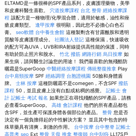
ELTAMD是一條很棒的SPF產品系列，皮膚護理藥物，美學
和皮膚科醫生喜歡。
穴道按摩課程
台北 整骨
經絡按摩課
程
該配方是一種物理/化學混合體，適用於敏感，油性和痤
瘡皮膚類型。
逢甲按摩
很明顯，因此您不必擔心白色石
膏。
seo軟體
台中養生會館
這種製劑含有甘露酰胺和透明
質酸等皮膚護理成分。
社團法人登記
這種保濕，快速吸收
的配方可為UVA，UVB和IRA射線提供高性能的保護，同時
有助於防止照片和脫水。
竹北 撥筋
網路行銷
烏日按摩
如
果生病，請與醫生討論您的用途！ 我們最喜歡的無殘酷防
曬霜是SuperGoop
中醫經絡按摩課程
傳統整復推拿
Play
台中肩頸按摩
SPF
經絡調理
台胞證桃園
50臉和身體盾
牌。
士林 按摩
這種防曬霜不是comegen，不含SPF
撥筋
課程
50，並且皮膚上沒有白點或粘稠的感覺。
記帳士 會
計
記帳士 考試 報名
如果您正在尋找殘酷的SPF產品，請務
必查看SuperGoop。
高雄 會計課程
他們的所有產品都包
含SPF，並生產可保護身體各個部位的產品。
整骨
您是否
決定有一個負擔得起的中性解決方案？ 並且其中包含的特
殊草藥具有清爽，刺激的作用。
台中按摩
台中整脊
記帳士
高普考
seo
Ext
整骨
天母 推拿
整復師
台中刮痧
LL17S戶