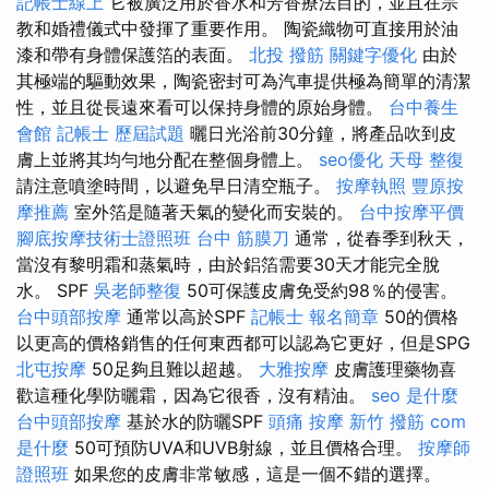
記帳士線上
它被廣泛用於香水和芳香療法目的，並且在宗
教和婚禮儀式中發揮了重要作用。 陶瓷織物可直接用於油
漆和帶有身體保護箔的表面。
北投 撥筋
關鍵字優化
由於
其極端的驅動效果，陶瓷密封可為汽車提供極為簡單的清潔
性，並且從長遠來看可以保持身體的原始身體。
台中養生
會館
記帳士 歷屆試題
曬日光浴前30分鐘，將產品吹到皮
膚上並將其均勻地分配在整個身體上。
seo優化
天母 整復
請注意噴塗時間，以避免早日清空瓶子。
按摩執照
豐原按
摩推薦
室外箔是隨著天氣的變化而安裝的。
台中按摩平價
腳底按摩技術士證照班
台中 筋膜刀
通常，從春季到秋天，
當沒有黎明霜和蒸氣時，由於鋁箔需要30天才能完全脫
水。 SPF
吳老師整復
50可保護皮膚免受約98％的侵害。
台中頭部按摩
通常以高於SPF
記帳士 報名簡章
50的價格
以更高的價格銷售的任何東西都可以認為它更好，但是SPG
北屯按摩
50足夠且難以超越。
大雅按摩
皮膚護理藥物喜
歡這種化學防曬霜，因為它很香，沒有精油。
seo 是什麼
台中頭部按摩
基於水的防曬SPF
頭痛 按摩
新竹 撥筋
com
是什麼
50可預防UVA和UVB射線，並且價格合理。
按摩師
證照班
如果您的皮膚非常敏感，這是一個不錯的選擇。