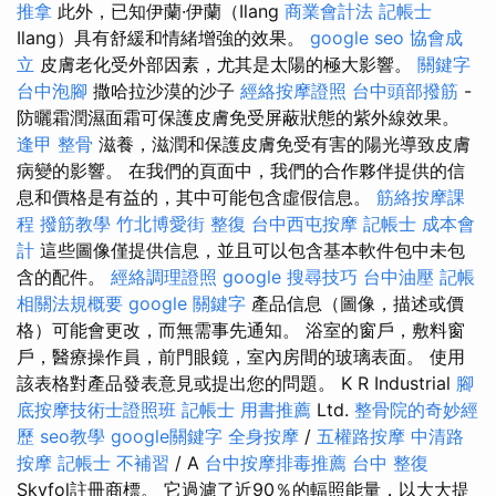
推拿
此外，已知伊蘭·伊蘭（Ilang
商業會計法 記帳士
Ilang）具有舒緩和情緒增強的效果。
google seo
協會成
立
皮膚老化受外部因素，尤其是太陽的極大影響。
關鍵字
台中泡腳
撒哈拉沙漠的沙子
經絡按摩證照
台中頭部撥筋
-
防曬霜潤濕面霜可保護皮膚免受屏蔽狀態的紫外線效果。
逢甲 整骨
滋養，滋潤和保護皮膚免受有害的陽光導致皮膚
病變的影響。 在我們的頁面中，我們的合作夥伴提供的信
息和價格是有益的，其中可能包含虛假信息。
筋絡按摩課
程
撥筋教學
竹北博愛街 整復
台中西屯按摩
記帳士 成本會
計
這些圖像僅提供信息，並且可以包含基本軟件包中未包
含的配件。
經絡調理證照
google 搜尋技巧
台中油壓
記帳
相關法規概要
google 關鍵字
產品信息（圖像，描述或價
格）可能會更改，而無需事先通知。 浴室的窗戶，敷料窗
戶，醫療操作員，前門眼鏡，室內房間的玻璃表面。 使用
該表格對產品發表意見或提出您的問題。 K R Industrial
腳
底按摩技術士證照班
記帳士 用書推薦
Ltd.
整骨院的奇妙經
歷
seo教學
google關鍵字
全身按摩
/
五權路按摩
中清路
按摩
記帳士 不補習
/ A
台中按摩排毒推薦
台中 整復
Skyfol註冊商標。 它過濾了近90％的輻照能量，以大大提