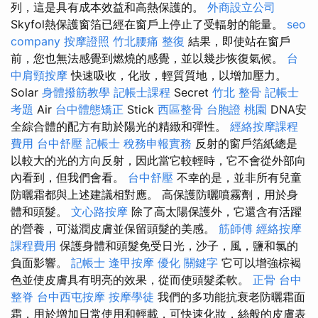
列，這是具有成本效益和高熱保護的。
外商設立公司
Skyfol熱保護窗箔已經在窗戶上停止了受輻射的能量。
seo
company
按摩證照
竹北腰痛
整復
結果，即使站在窗戶
前，您也無法感覺到燃燒的感覺，並以幾步恢復氣候。
台
中肩頸按摩
快速吸收，化妝，輕質質地，以增加壓力。
Solar
身體撥筋教學
記帳士課程
Secret
竹北 整骨
記帳士
考題
Air
台中體態矯正
Stick
西區整骨
台胞證 桃園
DNA安
全綜合體的配方有助於陽光的精緻和彈性。
經絡按摩課程
費用
台中舒壓
記帳士 稅務申報實務
反射的窗戶箔紙總是
以較大的光的方向反射，因此當它較輕時，它不會從外部向
內看到，但我們會看。
台中舒壓
不幸的是，並非所有兒童
防曬霜都與上述建議相對應。 高保護防曬噴霧劑，用於身
體和頭髮。
文心路按摩
除了高太陽保護外，它還含有活躍
的營養，可滋潤皮膚並保留頭髮的美感。
筋師傅
經絡按摩
課程費用
保護身體和頭髮免受日光，沙子，風，鹽和氯的
負面影響。
記帳士
逢甲按摩
優化
關鍵字
它可以增強棕褐
色並使皮膚具有明亮的效果，從而使頭髮柔軟。
正骨
台中
整脊
台中西屯按摩
按摩學徒
我們的多功能抗衰老防曬霜面
霜，用於增加日常使用和輕載，可快速化妝，絲般的皮膚表