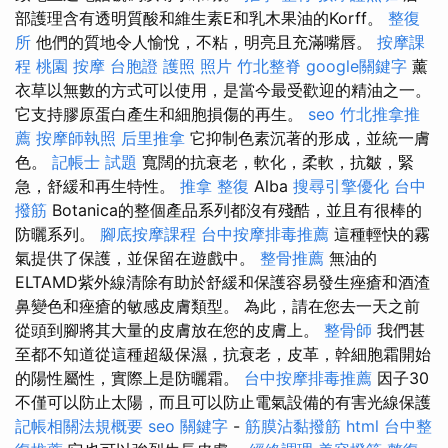
部護理含有透明質酸和維生素E和乳木果油的Korff。
整復
所
他們的質地令人愉悅，不粘，明亮且充滿嘴唇。
按摩課
程
桃園 按摩
台胞證 護照 照片
竹北整脊
google關鍵字
薰
衣草以無數的方式可以使用，是當今最受歡迎的精油之一。
它支持膠原蛋白產生和細胞損傷的再生。
seo
竹北推拿推
薦
按摩師執照
后里推拿
它抑制色素沉著的形成，並統一膚
色。
記帳士 試題
寬闊的抗衰老，軟化，柔軟，抗皺，緊
急，舒緩和再生特性。
推拿 整復
Alba
搜尋引擎優化
台中
撥筋
Botanica的整個產品系列都沒有殘酷，並且有很棒的
防曬系列。
腳底按摩課程
台中按摩排毒推薦
這種輕快的霧
氣提供了保護，並保留在遊戲中。
整骨推薦
無油的
ELTAMD紫外線清除有助於舒緩和保護容易發生痤瘡和酒渣
鼻變色和痤瘡的敏感皮膚類型。 為此，請在您去一天之前
從頭到腳將其大量的皮膚放在您的皮膚上。
整骨師
我們甚
至都不知道從這種超級保濕，抗衰老，皮革，幹細胞霜開始
的陽性屬性，實際上是防曬霜。
台中按摩排毒推薦
因子30
不僅可以防止太陽，而且可以防止電氣設備的有害光線保護
記帳相關法規概要
seo 關鍵字
-
筋膜沾黏撥筋
html
台中整