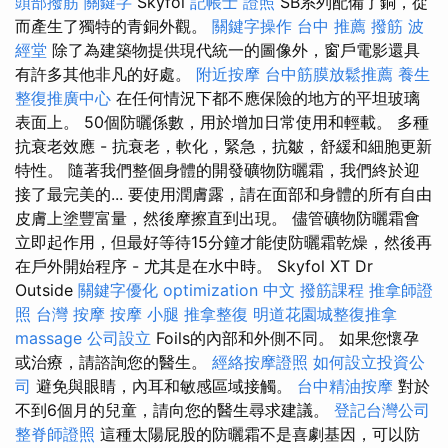
頭部撥筋
關鍵字
Skyfol
記帳士 證照
SB系列配備了銅，從
而產生了獨特的青銅外觀。
關鍵字操作
台中 推薦 撥筋
波
經堂
除了為建築物提供現代統一的圖像外，窗戶電影還具
有許多其他非凡的好處。
附近按摩
台中筋膜放鬆推薦
養生
整復推廣中心
在任何情況下都不應保險的地方的平坦玻璃
表面上。 50個防曬係數，用於增加日常使用和輕載。 多種
抗衰老效應 - 抗衰老，軟化，緊急，抗皺，舒緩和細胞更新
特性。 隨著我們整個身體的開發礦物防曬霜，我們終於迎
接了最完美的... 要使用潤膚露，請在面部和身體的所有自由
皮膚上塗豐富量，然後摩擦直到出現。 儘管礦物防曬霜會
立即起作用，但最好等待15分鐘才能使防曬霜乾燥，然後再
在戶外開始程序 - 尤其是在水中時。 Skyfol XT Dr
Outside
關鍵字優化
optimization 中文
撥筋課程
推拿師證
照
台灣 按摩
按摩 小腿
推拿整復
明道花園城整復推拿
massage
公司設立
Foils的內部和外側不同。 如果您懷孕
或治療，請諮詢您的醫生。
經絡按摩證照
如何設立投資公
司
避免與眼睛，內耳和敏感區域接觸。
台中精油按摩
對於
不到6個月的兒童，請向您的醫生尋求建議。
登記台灣公司
整脊師證照
這種太陽屁股的防曬霜不是喜劇基因，可以防