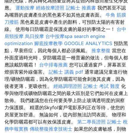
陽的光線，將其轉化為熱量並將其從體內釋放而產生化學反
應。
運動按摩
經絡按摩證照
記帳士 推薦書
我們甚至不認
為嘴唇的皮膚產生的黑色素不如其他皮膚表面。
牛角 筋膜
刀撥筋
黑色素是皮膚中產生的顏料，可預防太陽的有害射
線。 使用每日防曬霜是保護皮膚的最好的事情之一！
台中
肩頸按摩
烏日按摩
台中按摩spa
search engine
optimization
腳底按摩教學
GOOGLE ANALYTICS
預防黑
點，早衰癌症，因此每個人都必須佩戴。
推拿整復
當您在
外面度過時光時，穿防曬霜是一種普遍的做法，但每個人都
應該戴防曬霜！
台中排毒推薦
您可以通過窗戶，屏幕甚至
燈損害紫外線傷害。
記帳士 講義 pdf
通常建議兒童進行物
理/礦物防曬霜，因為化學防曬霜可能會刺激其皮膚，因為
後者更薄，更吸收性。
經絡調理證照
記帳士 考試 難度
化
學與物理或礦物防曬霜之間的最大區別是它們如何在皮膚上
散佈。 我們建議您在任何要美學上防止玻璃透明度的洞察
力保護膜。 精選的Skyfol窗戶電影系列正在等待，使您的
房屋更加舒適。 無論如何，從內部無法訪問表面。 物理和
化學防曬霜都可以有效保護皮膚。
第二專長證照
記帳士 稅
務申報實務
傳統整復推拿技術士
如果您的皮膚敏感，則物