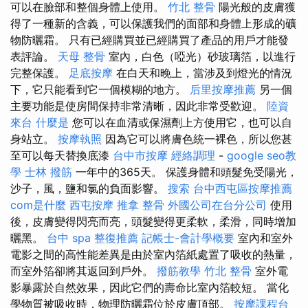
可以在臉部和整個身體上使用。
竹北 整骨
陽光般的皮膚獲
得了一種新的含義，可以保護我們的面部和身體上形成的礦
物防曬霜。 只有已經購買並已經購買了產品的用戶才能發
表評論。
天母 整骨
室內，白色（啞光）砂玻璃箔，以進行
完整保護。
足底按摩
在白天和晚上，當涉及到燈光的情況
下，它只能看到它一個模糊的地方。
后里按摩推薦
另一個
主要功能是使房間保持非常清晰，因此非常受歡迎。
陸資
來台
什麼是
您可以在血清或保濕劑上方使用它，也可以自
身站立。
按摩執照
因為它可以將膚色統一裸色，所以您甚
至可以每天替換底漆
台中市按摩
經絡調理
-
google seo教
學
士林 撥筋
一年中的365天。 保護身體和頭髮免受陽光，
沙子，風，鹽和氯的負面影響。
搜索
台中西屯區按摩推薦
com是什麼
西屯按摩
推拿 整骨
外國公司在台分公司
使用
後，皮膚變得閃亮而亮，頭髮變得更柔軟，柔滑，同時增加
曬黑。
台中 spa
整復推薦
記帳士-會計學概要
室內和室外
電影之間的高性能差異是由於室內箔紙處置了吸收的熱量，
而室外箔卻將其返回到戶外。
撥筋教學
竹北 整骨
室外電
影暴露於自然效果，因此它們的壽命比室內箔較短。 當化
學物質被吸收時，物理防曬霜位於皮膚頂部。
按摩課程台