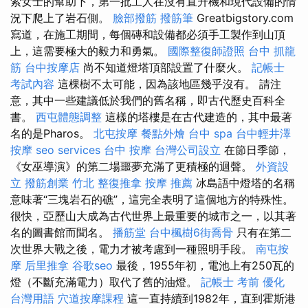
索女士的幫助下，第一批工人在沒有直升機和現代設備的情
況下爬上了岩石側。
臉部撥筋
撥筋筆
Greatbigstory.com
寫道，在施工期間，每個磚和設備都必須手工製作到山頂
上，這需要極大的毅力和勇氣。
國際整復師證照
台中 抓龍
筋
台中按摩店
尚不知道燈塔頂部設置了什麼火。
記帳士
考試內容
這棵樹不太可能，因為該地區幾乎沒有。 請注
意，其中一些建議低於我們的舊名稱，即古代歷史百科全
書。
西屯體態調整
這樣的塔樓​​是在古代建造的，其中最著
名的是Pharos。
北屯按摩
餐點外燴
台中 spa
台中輕井澤
按摩
seo services
台中 按摩
台灣公司設立
在節日季節，
《女巫導演》的第二場噩夢充滿了更積極的迴聲。
外資設
立
撥筋創業
竹北 整復推拿
按摩 推薦
冰島語中燈塔的名稱
意味著“三塊岩石的礁”，這完全表明了這個地方的特殊性。
很快，亞歷山大成為古代世界上最重要的城市之一，以其著
名的圖書館而聞名。
播筋堂
台中楓樹6街喬骨
只有在第二
次世界大戰之後，電力才被考慮到一種照明手段。
南屯按
摩
后里推拿
谷歌seo
最後，1955年初，電池上有250瓦的
燈（不斷充滿電力）取代了舊的油燈。
記帳士 考前
優化
台灣用語
穴道按摩課程
這一直持續到1982年，直到霍斯港