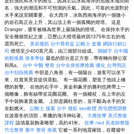
是對漁民和水手的救生，因為它以冰島海岸的危險水域而聞
名，強大的潮流和不可預測的天氣，因此，可靠的光源對於
水手來說至關重要。 在大西洋，冰島西南海岸的一個微小
的岩石島正在上升，其山頂上有一個孤獨的燈塔。 這是
Dranger，通常被稱為世界上最隔熱的燈塔。 在保持水手的
安全幾個世紀之後，亞歷山大燈塔最終因1375年左右的地
震而死亡。
美容撥筋
台中喬骨盆
記帳士 套書
網路行銷公
司
燈塔至少450英尺高，由三個部分組成。
關鍵字
台中國
術館推薦
推拿學徒
最低的部分是正方形，帶有轉向辦公室
和馬s。
台中 中醫 整骨
台中全身按摩推薦
優化 台灣用語
台中刮痧推薦
中部是八角形，有一個陽台，遊客可以坐下
來，欣賞美景並提供茶點。 有一個花圈，塑造了他頭上橄
欖的射擊。 在他的右手中，黃金和象牙的勝利也將帶上一
個雕像，飾有絲帶並花圈花圈。 有一個權杖，在上帝的左
手中裝飾著貴金屬。 上部是圓柱形的，並不斷為水手的安
全點燃火。
記帳士 接案
台中 撥筋
seo軟體
西屯體態調整
在波塞冬的頂部，希臘的海洋神站著。
大雅按摩
美式整復
課程
該墳墓裝飾著雕塑，高約41米。
按摩
rwd
吳老師整復
竹北整脊
臺中 整骨 推薦
它被一系列地震摧毀，在廢墟中