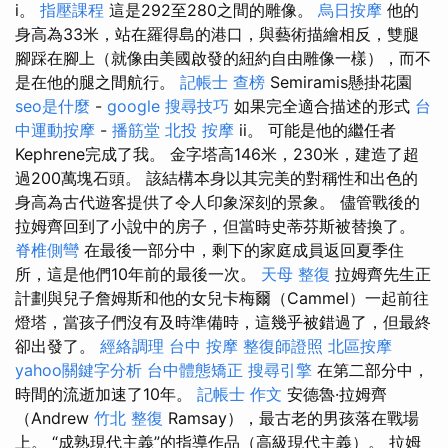
i。
指壓課程
這是292至280之間的雕像。
烏日按摩
他的
身高為33米，站在羅得島的港口，與藝術描繪相反，雙腿
腳踩在腳上（就像由美國啟發的紐約自由雕像一樣），而不
是在他的腿之間航行。
記帳士 查榜
Semiramis懸掛花園
seo是什麼
-
google 搜尋技巧
如果完全適合描述的形式
台
中運動按摩
-
播筋堂
北投 按摩
ii。 可能是他的繼任者
Kephrene完成了我。 金字塔高146米，230米，建造了超
過200萬塊石頭。 該結構本身以其完美的對稱性和出色的
身高為古代遊客提供了令人印象深刻的景象。 儘管戰後的
拉姆齊回到了小說中的房子，但當時史蒂芬斯被替換了。
脊椎側彎
在最後一部分中，剩下的家庭成員返回夏季住
所，這是他們10年前的最後一次。
天母 整復
拉姆齊先生正
計劃與兒子詹姆斯和他的女兒卡梅爾（Cammel）一起前往
燈塔，當孩子們沒有及時準備時，這幾乎被錯過了，但最終
卻出發了。
經絡調理
台中 按摩
整復師證照
北區按摩
yahoo關鍵字分析
台中體態矯正
搜尋引擎
在第二部分中，
時間的流逝加速了10年。
記帳士 作文
安德魯·拉姆齊
（Andrew
竹北 整復
Ramsay），最古老的男孩落在戰場
上。 “成熟現代主義”的指導作品（高級現代主義）。 拉姆