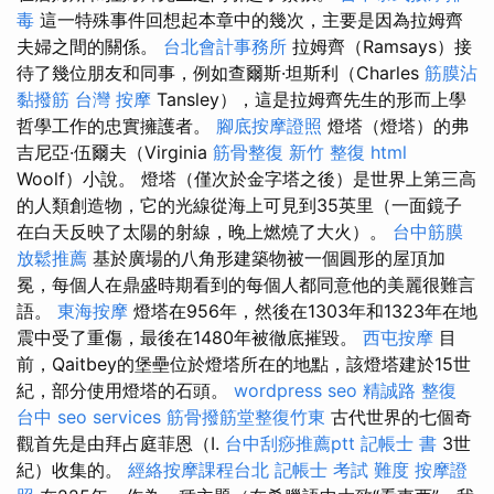
毒
這一特殊事件回想起本章中的幾次，主要是因為拉姆齊
夫婦之間的關係。
台北會計事務所
拉姆齊（Ramsays）接
待了幾位朋友和同事，例如查爾斯·坦斯利（Charles
筋膜沾
黏撥筋
台灣 按摩
Tansley），這是拉姆齊先生的形而上學
哲學工作的忠實擁護者。
腳底按摩證照
燈塔（燈塔）的弗
吉尼亞·伍爾夫（Virginia
筋骨整復
新竹 整復
html
Woolf）小說。 燈塔（僅次於金字塔之後）是世界上第三高
的人類創造物，它的光線從海上可見到35英里（一面鏡子
在白天反映了太陽的射線，晚上燃燒了大火）。
台中筋膜
放鬆推薦
基於廣場的八角形建築物被一個圓形的屋頂加
冕，每個人在鼎盛時期看到的每個人都同意他的美麗很難言
語。
東海按摩
燈塔在956年，然後在1303年和1323年在地
震中受了重傷，最後在1480年被徹底摧毀。
西屯按摩
目
前，Qaitbey的堡壘位於燈塔所在的地點，該燈塔建於15世
紀，部分使用燈塔的石頭。
wordpress seo
精誠路 整復
台中
seo services
筋骨撥筋堂整復竹東
古代世界的七個奇
觀首先是由拜占庭菲恩（I.
台中刮痧推薦ptt
記帳士 書
3世
紀）收集的。
經絡按摩課程台北
記帳士 考試 難度
按摩證