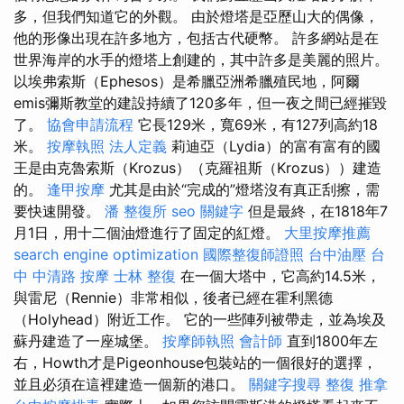
多，但我們知道它的外觀。 由於燈塔是亞歷山大的偶像，
他的形像出現在許多地方，包括古代硬幣。 許多網站是在
世界海岸的水手的燈塔上創建的，其中許多是美麗的照片。
以埃弗索斯（Ephesos）是希臘亞洲希臘殖民地，阿爾
emis彌斯教堂的建設持續了120多年，但一夜之間已經摧毀
了。
協會申請流程
它長129米，寬69米，有127列高約18
米。
按摩執照
法人定義
莉迪亞（Lydia）的富有富有的國
王是由克魯索斯（Krozus）（克羅祖斯（Krozus））建造
的。
逢甲按摩
尤其是由於“完成的”燈塔沒有真正刮擦，需
要快速開發。
潘 整復所
seo 關鍵字
但是最終，在1818年7
月1日，用十二個油燈進行了固定的紅燈。
大里按摩推薦
search engine optimization
國際整復師證照
台中油壓
台
中 中清路 按摩
士林 整復
在一個大塔中，它高約14.5米，
與雷尼（Rennie）非常相似，後者已經在霍利黑德
（Holyhead）附近工作。 它的一些陣列被帶走，並為埃及
蘇丹建造了一座城堡。
按摩師執照
會計師
直到1800年左
右，Howth才是Pigeonhouse包裝站的一個很好的選擇，
並且必須在這裡建造一個新的港口。
關鍵字搜尋
整復 推拿