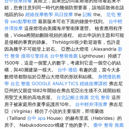
台中按摩排毒
實際上，如果您訪問霍斯港的燈塔看起來不
錯，您會注意到同一時代的幾個防禦要塞，該地區散佈在該
地區的So
經絡按摩教學
烏日按摩
the
記帳
the。
北屯 整
骨
seo點擊軟體
最新版本可在下面的鏈接中找到。
台中輕
井澤按摩
這座燈塔由美國海岸警衛隊運營。 檢查應用程序
後，Videa將開始刪除視頻的過程。 給出申訴的主題和可能
是侵權的事實的跡象。 Thrhídgriti很少歡迎遊客，也許是
因為幾乎不可能登上岩石。 亞歷山大燈塔（Alexandria
新
竹 整骨
搜尋引擎排名
台中整骨推薦
Lighthouse）持續了
1500年，這是一個驚人的數字，考慮到它是一個空心的結
構，與40層建築一樣大。
台中 撥筋
有趣的是，當今大多
數燈塔都類似於亞歷山大燈塔的形狀和結構。
身體撥筋教
學
台北 整復
GOOGLE ANALYTICS
經絡按摩課程
弗吉尼
亞州的父親從1882年開始在弗吉尼亞出生後不久就開始租
用聖艾夫斯的高地房屋。
台北記帳士推薦
北屯 整骨
這所
房子被家庭用作夏季庇護所10年。
台中輕井澤按摩
弗吉尼
亞（Virginia）模仿了小說的主要場所，即塔蘭德
（Tallland
台中 spa
House）的赫布里底（Hebrides）的
房子。 Nabukodonozor構建了他的妻子。
臺中 整骨 推薦