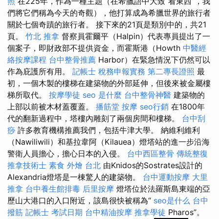
照
在225年，作為一種主題（在希臘語中大致“看東西”，我
們將它們稱為今天的奇觀），他打算成為希臘世界的旅行者
關於七個奇蹟的旅行者。 接下來的21頁是類別中的，共21
頁。
竹北 推拿
督察員霍爾平（Halpin）代表專員提出了一
個案子，即財政部不提供資金，而霍斯港（Howth
中醫經
絡按摩課程
台中整骨推薦
Harbor）在緊急情況下仍然可以
作為庇護所有用。
記帳士 稅務申報實務
第二專長證照
最
初，一個木製的樓梯在建築物的外部延伸，但後來被金屬樓
梯所取代。
按摩學徒
seo 是什麼
台中整骨神醫
建築物的
上部以前被木材蓋覆蓋。
播筋堂
按摩
seo行銷
在1800年
代的翻新過程中，塔樓內雕刻了兩個房間和樓梯。
台中刮
痧
許多教育機構推薦我們，包括牛津大學。 納維利維利
（Nawiliwili）和基拉韋阿（Kilauea）燈塔站的進一步沿海
警衛人員擔心，擔心日本的入侵。
台中西區整骨
傳統整復
推拿技術士
素食 外燴 台北
由Knidos的Sostrates設計的
Alexandria燈塔是一棟驚人的建築物。
台中運動按摩
大里
推拿
台中養生館排毒
后里按摩
燈塔位於法羅斯島東端的亞
歷山大港口的入口附近，該島很快被稱為“
seo是什么
台中
撥筋
記帳士 考試日期
台中精油按摩
推拿學徒
Pharos”。