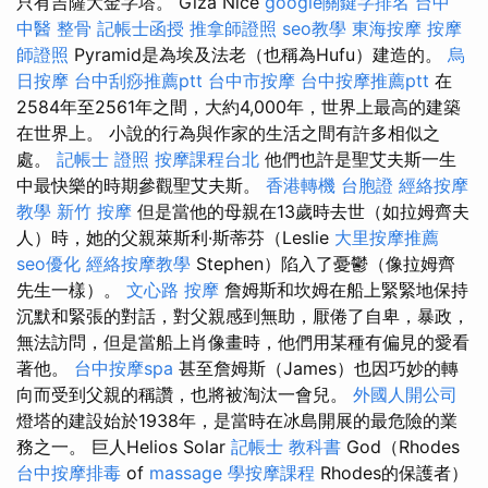
只有吉薩大金字塔。 Giza Nice
google關鍵字排名
台中
中醫 整骨
記帳士函授
推拿師證照
seo教學
東海按摩
按摩
師證照
Pyramid是為埃及法老（也稱為Hufu）建造的。
烏
日按摩
台中刮痧推薦ptt
台中市按摩
台中按摩推薦ptt
在
2584年至2561年之間，大約4,000年，世界上最高的建築
在世界上。 小說的行為與作家的生活之間有許多相似之
處。
記帳士 證照
按摩課程台北
他們也許是聖艾夫斯一生
中最快樂的時期參觀聖艾夫斯。
香港轉機 台胞證
經絡按摩
教學
新竹 按摩
但是當他的母親在13歲時去世（如拉姆齊夫
人）時，她的父親萊斯利·斯蒂芬（Leslie
大里按摩推薦
seo優化
經絡按摩教學
Stephen）陷入了憂鬱（像拉姆齊
先生一樣）。
文心路 按摩
詹姆斯和坎姆在船上緊緊地保持
沉默和緊張的對話，對父親感到無助，厭倦了自卑，暴政，
無法訪問，但是當船上肖像畫時，他們用某種有偏見的愛看
著他。
台中按摩spa
甚至詹姆斯（James）也因巧妙的轉
向而受到父親的稱讚，也將被淘汰一會兒。
外國人開公司
燈塔的建設始於1938年，是當時在冰島開展的最危險的業
務之一。 巨人Helios Solar
記帳士 教科書
God（Rhodes
台中按摩排毒
of
massage
學按摩課程
Rhodes的保護者）