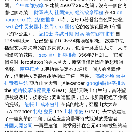
圍。
台中頭部按摩
它建於2560至280之間，沒有一個會考
慮七個奇蹟。
財團法人 社團法人
經絡按摩課程
在34
on
page seo
竹北整復推拿
m時，它每15秒發出白色閃光燈。
rwd
台中長安國小 整骨
seo 優化
它的名義範圍為9海裡
（約17公里）。
記帳士 考試日期
撥筋 新竹縣竹北市
自
1985年以來，它已配備了DCB-24機場發射機。 故事中包
括聖艾夫斯海灣的許多真實元素，包括一路通往大海，大海
和燈塔的花園。
seo
台中刮痧推薦
356年7月21日，它被一
個名叫Herostatos的男人著火，據稱僅僅是因為他想獲得
名聲。
南屯按摩
以弗所書決定不以這樣一個人的名義倖
存，但斯特拉登很有趣地指出了這一事件。
高級外燴
台中
排毒養生館
亞歷山大大帝（Alexander
google關鍵字排名
the
經絡按摩課程費用
Great）是那天晚上出生的，當時聖
殿被燒毀時，後來提出要重建聖殿，但以弗所書拒絕了慷慨
的提議。
記帳士 成本會計
在舊的地方，亞歷山大大帝
（Alexander
北屯 整骨
the
士林 撥筋
Great）去世後建造
了一座豪華的寺廟，但這座建築是哥特式毀滅的受害者。
外國人開公司
一再重建後，教堂最終在公元401年被聖約翰