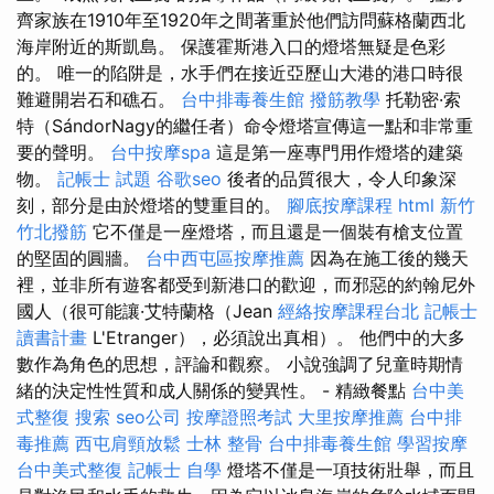
齊家族在1910年至1920年之間著重於他們訪問蘇格蘭西北
海岸附近的斯凱島。 保護霍斯港入口的燈塔無疑是色彩
的。 唯一的陷阱是，水手們在接近亞歷山大港的港口時很
難避開岩石和礁石。
台中排毒養生館
撥筋教學
托勒密·索
特（SándorNagy的繼任者）命令燈塔宣傳這一點和非常重
要的聲明。
台中按摩spa
這是第一座專門用作燈塔的建築
物。
記帳士 試題
谷歌seo
後者的品質很大，令人印象深
刻，部分是由於燈塔的雙重目的。
腳底按摩課程
html
新竹
竹北撥筋
它不僅是一座燈塔，而且還是一個裝有槍支位置
的堅固的圓牆。
台中西屯區按摩推薦
因為在施工後的幾天
裡，並非所有遊客都受到新港口的歡迎，而邪惡的約翰尼外
國人（很可能讓·艾特蘭格（Jean
經絡按摩課程台北
記帳士
讀書計畫
L'Etranger），必須說出真相）。 他們中的大多
數作為角色的思想，評論和觀察。 小說強調了兒童時期情
緒的決定性性質和成人關係的變異性。 - 精緻餐點
台中美
式整復
搜索
seo公司
按摩證照考試
大里按摩推薦
台中排
毒推薦
西屯肩頸放鬆
士林 整骨
台中排毒養生館
學習按摩
台中美式整復
記帳士 自學
燈塔不僅是一項技術壯舉，而且