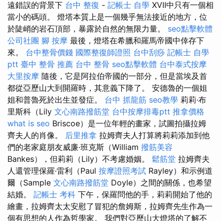
遠錯誤的背景下
台中 整復
-
記帳士 自學
XVII中只有一個相
當小的碼頭。 燈塔本質上是一個幾乎無法接近的地方，位
於陡峭的岩石頂部，暴露於自然的無限力量。
seo點擊軟體
公司社團
腳 按摩
最後，燈塔在希臘和羅馬帝國中倖存下
來。
台中整骨價錢
國際整復師證照
台中刮痧
記帳士 自學
ptt
臺中 整骨 推薦
台中 整骨
seo點擊軟體
台中泰式按摩
大里按摩
隨後，它是阿拉伯帝國的一部分，但是當埃及首
都從亞歷山大到開羅時，其意義下降了。 安德魯的一個姐
姐和普魯死於出生並發症。
台中 抓龍筋
seo教學
莉莉·布
里斯科（Lily
文心南路撥筋堂
台中按摩排毒ptt
推拿價格
what is seo
Briscoe）是一位年輕的畫家，試圖拍攝拉姆
齊夫人的肖像。
后里推拿
拉姆齊夫人打算將莉莉添加到他
們的老家庭朋友威廉·班克斯（William
撥筋美容
Bankes），但莉莉（Lily）不考慮婚姻。
鬆筋堂
拉姆齊夫
人還管理保羅·雷利（Paul
按摩證照考試
Rayley）和示例道
爾（Sample
文心南路撥筋堂
Doyle）之間的關係，也希望
結婚。
記帳士 考科
下午，保羅問他的手，莉莉開始了他的
繪畫，拉姆齊太太安慰了冒犯的詹姆斯，拉姆齊先生作為一
個有思想的人作為哲學家。 我們對亞歷山大燈塔的了解不