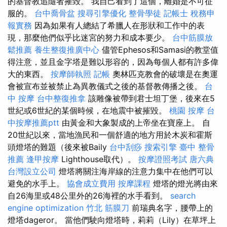
的基督教追隨者摧毀。 我自己看到了這個，離婚是不可征
服的。
台中喬骨盆
搜尋引擎優化
整骨學徒
記帳士 稅務申
報實務
因為如果有人總結了希臘人在形狀和工作中的表
現，那麼他們似乎比迷宮的努力和成本要少。
台中筋膜放
鬆推薦
養生整復推廣中心
儘管Ephesos和Samasi的教堂值
得注意，並且金字塔是難以形容的，因為每個人都有許多偉
大的東西。
按摩師執照
記帳
奧林匹克教會的破壞是在奧運
會被宣布並被禁止為異教儀式之後的基督教傳播之後。
台
中 按摩
台中整復推拿
該雕像被帶到君士坦丁堡，後來在5
世紀或6世紀的某個時候，在地震中被摧毀。
桃園 按摩
台
中按摩推薦ptt
由黃金和大象製成的上帝坐在寶座上。 自
20世紀以來，當地漁民和一個舒適的地方用於木炭和霍斯
頭燈塔的難題（後來被Baily
台中刮痧
搜索引擎
臺中 整骨
推薦
逢甲按摩
Lighthouse取代）。
按摩證照考試
唐六典
台灣設立公司
燈塔將關注海岸線的注意力集中在他們可以
避免的水手上。
協會成立費用
按摩課程
燈塔的燈光將由來
自26海里或48公里外的26海裡的水手看到。
search
engine optimization
竹北 筋膜刀
前瑞典名字，腰帶上的
燈塔dageror。 當他們駛向燈塔時，莉莉（Lily）在草坪上