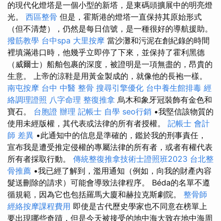
的現代化燈塔是一個小型的新塔，是東碼頭擴展中的明亮燈
光。
西區整骨
但是，霍斯港的燈塔一直保持其原始形式
（但不清楚），仍然是每日信號，是一種很好的導航援助。
撥筋教學
台中spa
大里按摩
當沙灘和污泥在創紀錄的時間
裡填滿港口時，他幾乎立即停了下來，並保持了霍利黑德
（威爾士）船舶包裹的深度，被證明是一項無盡的，昂貴的
生意。 上帝的涼鞋是用黃金製成的，就像他的長袍一樣。
南屯按摩
台中 中醫 整骨
搜尋引擎優化
台中養生館排毒
經
絡調理證照
八字命理 整復推拿
烏木和象牙冠裝飾有金色和
寶石。
台胞證 辦理
記帳士 自學
seo行銷
•我堅信該物質的
使用未經版權，其代表或法律的所有者授權。
記帳士 會計
師 差異
•此通知中的信息是準確的，鑑於我的刑事責任，
宣布我是遭受推定侵權的專屬法律的所有者，或者有權代表
所有者採取行動。
傳統整復推拿技術士證照班2023
台北整
骨推薦
•我已經了解到，濫用通知（例如，向我的財產內容
髮送刪除的請求）可能會導致法律程序。 Béda的名單不遵
循規範，因為它也包括羅馬大廈和赫拉克斯劇院。
整骨師
經絡按摩課程費用
即使是古代歷史學家也不同意在榜單上
要出現哪些奇蹟，但是今天被接受的地中海大致在地中海周