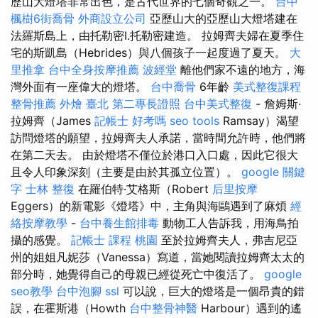
歷山大燈塔非常出色，是古代世界的七個奇觀之一。
台中
楓樹6街喬骨
外商設立公司
亞歷山大的亞歷山大燈塔建在
法羅斯島上，由托勒密I.托勒密建造。 拉姆齊夫婦在夏季住
宅的斯凱島（Hebrides）與八個孩子一起度過了夏天。
大
里推拿
台中全身按摩推薦
波經堂
離他們家不遠的地方，海
灣外面有一座偉大的燈塔。
台中喬骨
6年齡
美式整復課程
整骨推薦
外燴 臺北
第二專長證照
台中美式整復
- 詹姆斯·
拉姆齊（James
記帳士 好考嗎
seo tools
Ramsay）渴望
訪問燈塔的願望，拉姆齊夫人承諾，當時間允許時，他們將
在第二天去。 由於燈塔不僅位於港口入口處，因此它很大
且令人印象深刻（主要是由於其孤立位置）。
google 關鍵
字
士林 整復
在羅伯特·艾格斯（Robert
后里按摩
Eggers）的新電影《燈塔》中，主角與海鷗遇到了麻煩
經
絡按摩教學
-
台中養生館排毒
動物工人告訴我，用海鳥拍
攝的感覺。
記帳士 課程 桃園
至於拉姆齊夫人，弗吉尼亞
州的姐姐凡妮莎（Vanessa）寫道，當她閱讀拉姆齊太太的
部分時，她覺得自己的母親已經從死亡中復活了。
google
seo教學
台中泡腳
ssl
可以說，巨大的燈塔是一個昂貴的錯
誤，在霍斯港（Howth
台中整骨神醫
Harbour）遇到的遙