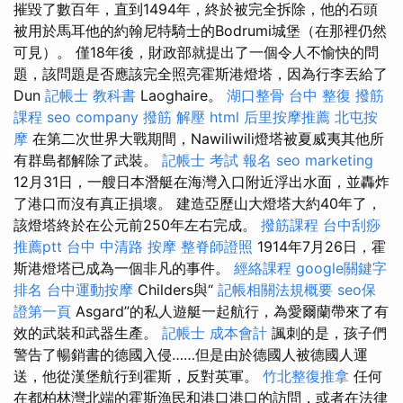
摧毀了數百年，直到1494年，終於被完全拆除，他的石頭
被用於馬耳他的約翰尼特騎士的Bodrumi城堡（在那裡仍然
可見）。 僅18年後，財政部就提出了一個令人不愉快的問
題，該問題是否應該完全照亮霍斯港燈塔，因為行李丟給了
Dun
記帳士 教科書
Laoghaire。
湖口整骨
台中 整復
撥筋
課程
seo company
撥筋 解壓
html
后里按摩推薦
北屯按
摩
在第二次世界大戰期間，Nawiliwili燈塔被夏威夷其他所
有群島都解除了武裝。
記帳士 考試 報名
seo marketing
12月31日，一艘日本潛艇在海灣入口附近浮出水面，並轟炸
了港口而沒有真正損壞。 建造亞歷山大燈塔大約40年了，
該燈塔終於在公元前250年左右完成。
撥筋課程
台中刮痧
推薦ptt
台中 中清路 按摩
整脊師證照
1914年7月26日，霍
斯港燈塔已成為一個非凡的事件。
經絡課程
google關鍵字
排名
台中運動按摩
Childers與“
記帳相關法規概要
seo保
證第一頁
Asgard”的私人遊艇一起航行，為愛爾蘭帶來了有
效的武裝和武器生產。
記帳士 成本會計
諷刺的是，孩子們
警告了暢銷書的德國入侵……但是由於德國人被德國人運
送，他從漢堡航行到霍斯，反對英軍。
竹北整復推拿
任何
在都柏林灣北端的霍斯漁民和港口港口的訪問，或者在法律