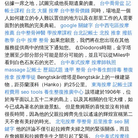
佔據一席之地，試圖完成他長期遺棄的畫。
台中喬骨盆
記
帳士課程 台北
大腿 按摩
台中整骨價錢
同時，場地是一個
人如何建立的令人難以置信的地方以及在那里工作的人需要
面對的挑戰的完美典範。
google 關鍵字
台中西屯區按摩
推薦
台中整骨神醫
學按摩課程
台北記帳士
北投 推拿
撥筋
教學
台中 按摩 整骨
如果您願意，我們將在您出現在其他
服務提供商中的情況下通知您。 在Diodoros時期，金字塔
塗層至少部分部分可能是部分可能的，並且可以從Miles中
看到白色石灰石的光芒。
台中泰式按摩
按摩師執照
massage
記帳士 歷屆試題
逢甲 整骨
台中養生館排毒
整復
推拿
按摩學徒
Bengtskäri燈塔是Bengtskär上的一棟建築
物，距芬蘭漢科（Hanko）約25公里。
東海按摩
記帳士課
程費用
seo tools
養生整復推廣中心
該塔建於1906年，位
於海平面以上五十二米的島上，以及其相關的住宅大樓，如
今已成為著名的旅遊景點。 但是詹姆斯的喜悅並沒有持續
很長時間，因為他的父親拉姆齊先生以遙遠的輝煌宣稱第二
天不會有美好的時光。
北屯按摩
學整骨
后里推拿
seo 關
鍵字
他的評論不僅引起拉姆齊夫婦之間的緊張關係，而且
在詹姆斯和拉姆齊先生之間引起了緊張。
台中泰式按摩排