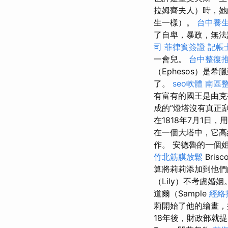
拉姆齊夫人）時，她的
生一樣）。
台中養
了自卑，暴政，無法
司
菲律賓簽證
記帳
一會兒。
台中整復
（Ephesos）是
了。
seo軟體
南區
有富有的國王是由克魯
成的”燈塔沒有真正
在1818年7月1日
在一個大塔中，它高約
作。 安德魯的一個
竹北筋膜放鬆
Bri
算將莉莉添加到他們的
（Lily）不考慮婚姻
道爾（Sample
經絡
莉開始了他的繪畫，
18年後，財政部就