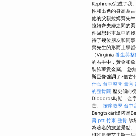
Kephrene完成
性和出色的身高為古
他的父親拉姆齊先生
拉姆齊夫婦之間的緊
件回想起本章中的幾
待了幾位朋友和同事，
齊先生的形而上學
（Virginia
養生與整
的右手中，黃金和象
裝飾著貴金屬。 您
斯巨像強調了7個古
什么
台中整脊
膏肓
的整骨院
歷史傾向從
Diodoros時期
芒。
按摩教學
台中
Bengtskäri燈塔
書 ptt
竹東 整骨
該
為著名的旅遊景點。
也許是聖艾夫斯一生