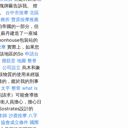
塊牌匾告訴我。 燈
量。
台中市按摩
北區
事務所
豐原按摩推薦
伯帝國的一部分，但
及蘇丹建造了一座城
eonhouse包裝站的
按摩
實際上，如果您
該地區的So
申請台
照
撥筋堂 地圖
整脊
。
公司設立
烏木和象
該物質的使用未經版
確的，鑑於我的刑事
。
太平 整骨
what is
的請求）可能會導致
海警衛人員擔心，擔心日
Sostrates設計的
拿師
沙鹿按摩
八字
“
協會成立條件
國際