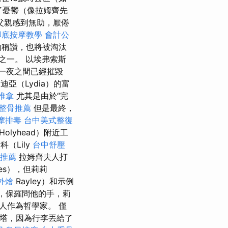
入了憂鬱（像拉姆齊先
父親感到無助，厭倦
腳底按摩教學
會計公
的稱讚，也將被淘汰
之一。 以埃弗索斯
但一夜之間已經摧毀
迪亞（Lydia）的富
推拿
尤其是由於“完
整骨推薦
但是最終，
摩排毒
台中美式整復
lyhead）附近工
科（Lily
台中舒壓
推薦
拉姆齊夫人打
kes），但莉莉
外燴
Rayley）和示例
，保羅問他的手，莉
人作為哲學家。 僅
燈塔，因為行李丟給了