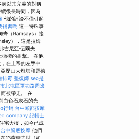
構本身以其完美的對稱
持續很長時間，因為
腳
他的評論不僅引起
要補習嗎
這一特殊事
齊（Ramsays）接
nsley），這是拉姆
弗吉尼亞·伍爾夫
上橄欖的射擊。 在他
杖，在上帝的左手中
亞歷山大燈塔和羅德
館排毒
整復師
seo是
市北屯區軍功路周邊
而被帶走。 在
看到白色石灰石的光
eo行銷
台中頭部按摩
eo company
記帳士
的住宅大樓，如今已成
台中腳底按摩
他們
在13歲時去世（如