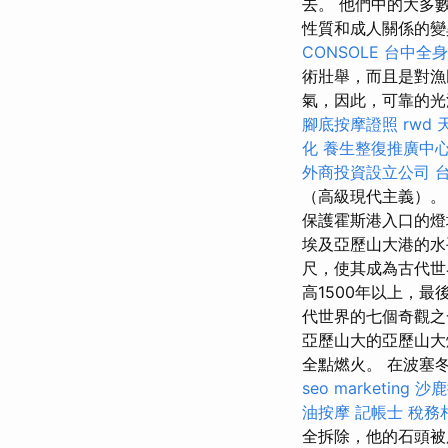
去。 他們中的大多
性質和成人關係的
CONSOLE
台中全身
術壯舉，而且是對漁
氣，因此，可靠的光
腳底按摩證照
rwd
化
養生整復推廣中
外商投資設立公司
（高級現代主義）。
保護霍斯港入口的燈塔
埃及亞歷山大港的
尺，使其成為古代
高1500年以上，最
代世界的七個奇觀
亞歷山大的亞歷山大
全點燃火。 在波塞
seo marketing
沙鹿
油按摩
記帳士 稅務
全拆除，他的石頭被