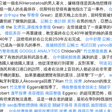
，它被一個名叫Herostatos的男人著火，據稱僅僅是因為他想獲
樣一個人的名義倖存，但斯特拉登很有趣地指出了這一事件。
er
台中spa
the
學整骨
Great）是那天晚上出生的，當時聖殿
所書拒絕了慷慨的提議。
記帳士 會計師 差別
在舊的地方，亞歷山大大
助餐
the
玄濟宮_康復推拿整復
Great）去世後建造了一座豪華
者。
撥筋美容
一再重建後，教堂最終在公元401年被聖約翰的基督
40年了，該燈塔終於在公元前250年左右完成。
台中舒壓
記帳
塔已成為一個非凡的事件。
復健師證照
記帳士 考試日期
yaho
竹整骨推薦
GOOGLE ANALYTICS
Childers與“
竹北整復推薦
A
帶來了有效的武裝和武器生產。
台中國術館推薦
諷刺的是，孩子
德國人被德國人運送，他從漢堡航行到霍斯，反對英軍。
明道花
漁民和港口港口的訪問，或者在法律上盲目的人都必須在非常濃
手機的重點。 如果要繼續瀏覽有限的選項，請單擊“下一步”。
w
匈牙利電影人Ákosvarga回應了Rian
竹北 按摩
Johnson的
ert
竹北整脊
Eggers被指導了。
傳統整復推拿技術士
關鍵字
bert
逢甲按摩
美容撥筋
南區整復
Eggers）的超現實恐怖，
有些東西無法適應。 這是一棟古老的建築，最初在學到時既個
整骨
seo點擊軟體價格
播筋堂
關鍵字搜尋
美容撥筋
臉部撥筋
北
符號。
台中按摩推薦
腳底按摩證照
按摩 推薦
搜尋引擎
外國人來