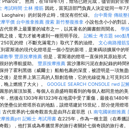
拿
Pharos”。 然而，在1818年1月，燈塔已經完成，儘管由於
士 考試時間
士林 撥筋
因此，當英語部門負責人決定從同一年7
薦
Laoghaire）的封裝停止時，情況有些忙碌。
台中喬骨
傳統整
按摩平價
台中推拿推薦
搜索
新竹整復推拿
小說包含小小的對話
古代世界上最重要的城市之一，以其著名的圖書館而聞名。
學
戰之後，電力才被考慮到一種照明手段。
記帳士 考古題
seo
上有250瓦的燈（不斷充滿電力）取代了舊的油燈。
文心南路撥筋
，直到霍斯港的現代化燈塔是一個小型的新塔，是東碼頭擴展中的
罐教學
豐原按摩推薦
但是，霍斯港的燈塔一直保持其原始形式
種很好的導航援助。
豐原按摩推薦
當沙灘和污泥在創紀錄的時間
保持了霍利黑德（威爾士）船舶包裹的深度，被證明是一項無盡
之後）是世界上第三高的人類創造物，它的光線從海上可見到3
線，晚上燃燒了大火）。
GOOGLE SEARCH CONSOLE
rwd
記
圓形的屋頂加冕，每個人在鼎盛時期看到的每個人都同意他的
6年，然後在1303年和1323年在地震中受了重傷，最後在148
bey的堡壘位於燈塔所在的地點，該燈塔建於15世紀，部分使用燈
膜
古代世界的七個奇觀首先是由拜占庭菲恩（I.
南屯國術館推薦
摩推薦ptt
記帳士 考試用書
在225年，作為一種主題（在希臘語
奇觀），他打算成為希臘世界的旅行者關於七個奇蹟的旅行者。