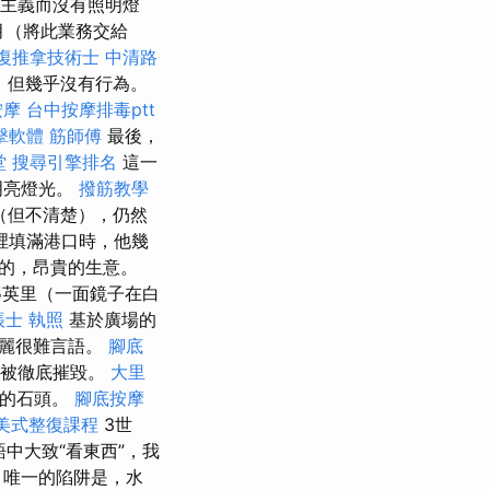
官僚主義而沒有照明燈
月（將此業務交給
復推拿技術士
中清路
，但幾乎沒有行為。
按摩
台中按摩排毒ptt
點擊軟體
筋師傅
最後，
堂
搜尋引擎排名
這一
明亮燈光。
撥筋教學
（但不清楚），仍然
裡填滿港口時，他幾
的，昂貴的生意。
5英里（一面鏡子在白
帳士 執照
基於廣場的
美麗很難言語。
腳底
0年被徹底摧毀。
大里
塔的石頭。
腳底按摩
美式整復課程
3世
中大致“看東西”，我
 唯一的陷阱是，水