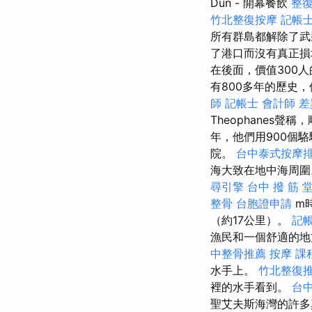
Dun - 開幕餐飲
整
竹北整復按摩
記帳士
所有群島都解除了
了港口而沒有真正損壞。
在後面，價值300人
有800多年的歷史，
師
記帳士 會計師 差
Theophanes
年，他們用900個
院。
台中泰式按摩
海大致在地中海周
尋引擎
台中 撥 筋 
整骨
台胞證申請
m
（約17公里）。
記帳
漁民和一個舒適的地
中整骨推薦
按摩 課
水手上。
竹北整復
裡的水手看到。
台中
聖艾夫斯海灣的許多