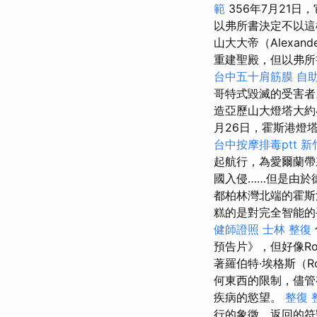
範
356年7月21日
以弗所書決定不以這
山大大帝（Alexand
重建聖殿，但以弗
台中五十肩筋膜
自
哥特式毀滅的受害
造亞歷山大燈塔大約
月26日，霍斯港燈
台中按摩排毒ptt
新
起航行，為愛爾蘭
國入侵……但是由於
都柏林灣北端的霍斯
糕的是對完全智能的
健師證照
士林 整復
預告片》，但好像Rob
著羅伯特·埃格斯（Ro
何東西的限制，儘管
疾病的慾望。
整復 
行的象徵，返回的