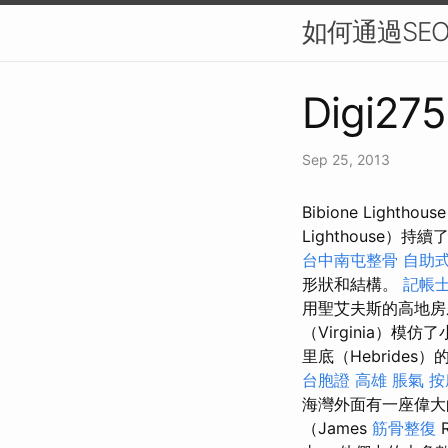
如何通過SE
Digi275
Sep 25, 2013
Bibion​​e Lig
Lighthouse
台中南屯整骨
自助
形狀和結構。
記帳士
用聖艾夫斯的高地
（Virginia）模仿
里底（Hebride
台胞證 高雄
脹氣 按
海灣外面有一座偉
（James
筋骨整復