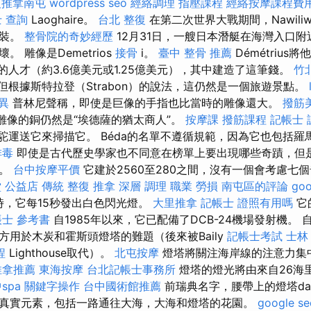
復推拿南屯
wordpress seo
經絡調理
指壓課程
經絡按摩課程費
 查詢
Laoghaire。
台北 整復
在第二次世界大戰期間，Nawiliw
武裝。
整骨院的奇妙經歷
12月31日，一艘日本潛艇在海灣入口
 雕像是Demetrios
接骨
i。
臺中 整骨 推薦
Démétriu
的人才（約3.6億美元或1.25億美元），其中建造了這筆錢。
竹
但根據斯特拉登（Strabon）的說法，這仍然是一個旅遊景點。
異
普林尼聲稱，即使是巨像的手指也比當時的雕像還大。
撥筋
聲稱，雕像的銅仍然是“埃德薩的猶太商人”。
按摩課
撥筋課程
記帳士 
駱駝運送它來掃描它。 Béda的名單不遵循規範，因為它也包括
排毒
即使是古代歷史學家也不同意在榜單上要出現哪些奇蹟，但
圍。
台中按摩平價
它建於2560至280之間，沒有一個會考慮七
堂 公益店 傳統 整復 推拿 深層 調理 職業 勞損 南屯區的評論
goo
時，它每15秒發出白色閃光燈。
大里推拿
記帳士 證照有用嗎
它
士 參考書
自1985年以來，它已配備了DCB-24機場發射機。 
方用於木炭和霍斯頭燈塔的難題（後來被Baily
記帳士考試
士林
程
Lighthouse取代）。
北屯按摩
燈塔將關注海岸線的注意力集
推拿推薦
東海按摩
台北記帳士事務所
燈塔的燈光將由來自26海里
spa
關鍵字操作
台中國術館推薦
前瑞典名字，腰帶上的燈塔dag
真實元素，包括一路通往大海，大海和燈塔的花園。
google se