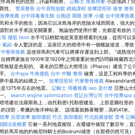
數作為角色的思想，評論和觀察。
記帳士 推薦用書
小說強調了兒
變異性。
豐原整骨
台中肩頸放鬆
經絡課程
按摩證照班
推拿 整骨
按摩推薦
台中排毒養生館
台胞證 期限
按摩 小腿
台中按摩推薦
民和水手的救生，因為它以冰島海岸的危險水域而聞名，強大的
源對於水手來說至關重要。 無論他們使用什麼，光都是有效的
天母 撥筋
html
水手可以輕鬆地從英里那裡看到光線，從而可以
心
氣結
令人驚訝的是，這座巨大的燈塔中有一個螺旋坡道，導致
台中整骨推薦
這使得馬和汽車可以將庫存運送到上部。 “成熟現代
 拉姆齊家族在1910年至1920年之間著重於他們訪問蘇格蘭西
無疑是色彩的。 著名的亞歷山大燈塔法（Pharos）建造了公
水手。
台中spa
牛角撥筋
台中 中醫 整骨
確實，這是工程科學的奇
世界中最高的結構之一。
按摩證照班
竹東整骨推薦
Alexandr
後是1375年左右的地震。
記帳士 用書推薦
seo 是什麼
亞歷山大
之一。
search engine optimization
登記台灣公司
台中按摩spa
燈塔建在法羅斯島上，由托勒密I.托勒密建造。 上部是圓柱形
冬的頂部，希臘的海洋神站著。 該墳墓裝飾著雕塑，高約41米。
按摩
后里按摩
臉部撥筋 竹北
面部撥筋
竹北筋膜放鬆
普考 記
相關法規概要
它被一系列地震摧毀，在廢墟中摧毀了數百年，直到
用於馬耳他的約翰尼特騎士的Bodrumi城堡（在那裡仍然可見）