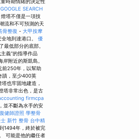
童時期情緒的決定性
GOOGLE SEARCH
燈塔不僅是一項技
潮流和不可預測的天
筋骨整復
-
大甲按摩
安全地到達港口。
優
了最低部分的底部。
主義”的指導作品
北海岸附近的斯凱島。
元前250年，以幫助
蹟，至少400英
ian燈塔也牢固地建造，
燈塔非常出色，是古
accounting firmcpa
的，並不斷為水手的安
復健師證照
學整骨
帳士
新竹 整骨
台中精
1494年，終於被完
。 可能是他的繼任者