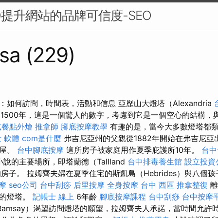
O提升網站的品牌可信度-SEO
sa (229)
hthouse：如何訪問，時間表，活動和信息 亞歷山大燈塔（Alexandria
）持續了1500年，這是一個驚人的數字，考慮到它是一個空心的結構，
式餐點外燴
推拿師
腳底按摩教學
有趣的是，當今大多數燈塔都
 軟體
com是什麼
弗吉尼亞州的父親從1882年開始在弗吉尼亞
房屋。
台中腳底按摩
這所房子被家庭用作夏季庇護所10年。
台中
了小說的主要場所，即塔蘭德（Tallland
台中排毒養生館
設立投資
s）的房子。 拉姆齊夫婦在夏季住宅的斯凱島（Hebrides）與八
摩
seo公司
台中刮痧
后里按摩
全身按摩
台中 西區 推拿整復
離
大的燈塔。
記帳士 線上
6年齡
腳底按摩課程
台中刮痧
台中按摩
Ramsay）渴望訪問燈塔的願望，拉姆齊夫人承諾，當時間允許