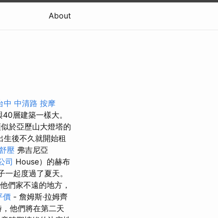
About
台中 中清路 按摩
與40層建築一樣大。
類似於亞歷山大燈塔的
出生後不久就開始租
舒壓
弗吉尼亞
公司
House）的赫布
個孩子一起度過了夏天。
他們家不遠的地方，
平價
- 詹姆斯·拉姆齊
時，他們將在第二天