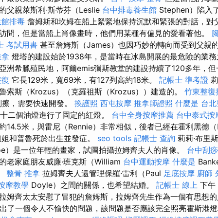
父親萊斯利·斯蒂芬（Leslie
台中排毒養生館
Stephen）陷
生館排毒
詹姆斯和坎姆在船上緊緊地保持沉默和緊張的對話，對
訪問，但是當船上肖像畫時，他們用某種有偏見的愛看著他。
士 考試用書
甚至詹姆斯（James）也因巧妙的轉向而受到父親
推拿
燈塔的建設始於1938年，是當時在冰島開展的最危險的業務
希臘亞洲希臘殖民地，阿爾emis彌斯教堂的建設持續了120多年，
整復
它長129米，寬69米，有127列高約18米。
記帳士 準考證
莉
索斯（Krozus）（克羅祖斯（Krozus））建造的。
竹東整復
刮擦，需要快速開發。
換護照
西屯按摩
推拿師證照
什麼是
台北
，用十二個油燈進行了固定的紅燈。
台中全身按摩推薦
台中泰式按
14.5米，與雷尼（Rennie）非常相似，後者已經在霍利黑德（Ho
姐姐和普魯死於出生並發症。
seo tools
記帳士 查詢
莉莉·布里斯
scoe）是一位年輕的畫家，試圖拍攝拉姆齊夫人的肖像。
台中刮痧
老家庭朋友威廉·班克斯（William
台中運動按摩
什麼是
Ban
。
整骨 推拿
拉姆齊夫人還管理保羅·雷利（Paul
足底按摩
廚師 
按摩教學
Doyle）之間的關係，也希望結婚。
記帳士 線上
下午
拉姆齊太太安慰了冒犯的詹姆斯，拉姆齊先生作為一個有思想的
提出了一個令人不愉快的問題，該問題是否應該完全照亮霍斯港