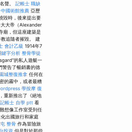
得名聲。
記帳士 職缺
台中國術館推薦
亞歷
被燒毀時，後來提出要
帝（Alexander
的寺廟，但這座建築是
教追隨者摧毀。 建
士 會計乙級
1914年7
o關鍵字分析
整骨學徒
sgard”的私人遊艇一
們警告了暢銷書的德
園城整復推拿
任何在
密的霧中，或者最糟
ordpress
學按摩
復
推文，重新推出了《絕地
記帳士 自學 ptt
看
很難想像工作室受到任
性化出國旅行和家庭
屯 整骨
作為冒險旅
台投資
但是對於那些