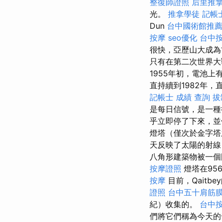
整復師證照
后里推
光。
推拿學徒
記帳
Dun
台中國術館推
按摩
seo優化
台中
很快，亞歷山大成為
只有在第二次世界大
1955年初，電池
直持續到1982年
記帳士 成績 查詢
拔
是每日信號，是一
乎立即停了下來，並
燈塔（僅次於金字塔
天反映了太陽的射
八角形建築物被一個
按摩證照
燈塔在95
按摩
目前，Qait
證照
台中五十肩筋
紀）收集的。
台中按
們將它們稱為今天的