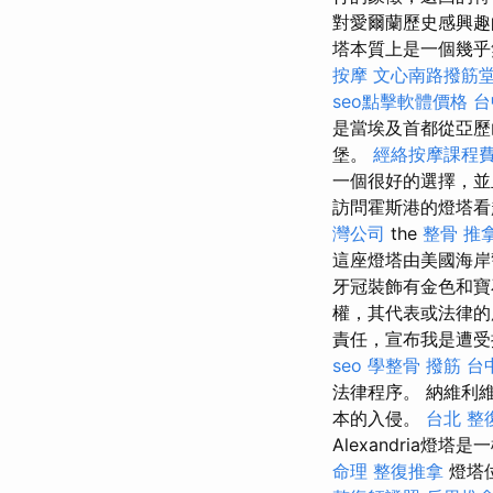
對愛爾蘭歷史感興趣
塔本質上是一個幾乎
按摩
文心南路撥筋
seo點擊軟體價格
台
是當埃及首都從亞歷
堡。
經絡按摩課程
一個很好的選擇，並
訪問霍斯港的燈塔看
灣公司
the
整骨 推
這座燈塔由美國海岸
牙冠裝飾有金色和
權，其代表或法律
責任，宣布我是遭受
seo
學整骨
撥筋 台
法律程序。 納維利維利
本的入侵。
台北 整
Alexandria燈
命理 整復推拿
燈塔