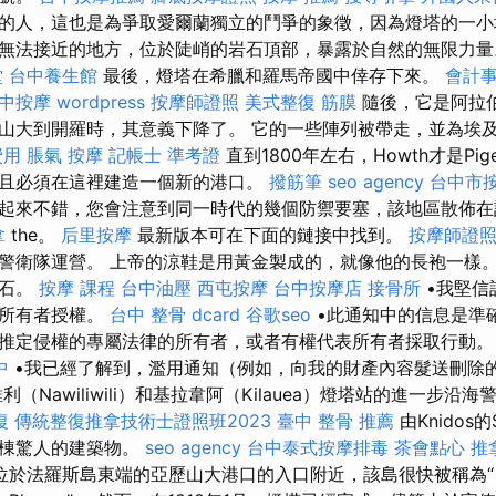
的人，這也是為爭取愛爾蘭獨立的鬥爭的象徵，因為燈塔的一小
無法接近的地方，位於陡峭的岩石頂部，暴露於自然的無限力
堂
台中養生館
最後，燈塔在希臘和羅馬帝國中倖存下來。
會計
中按摩
wordpress
按摩師證照
美式整復 筋膜
隨後，它是阿拉
山大到開羅時，其意義下降了。 它的一些陣列被帶走，並為埃
費用
脹氣 按摩
記帳士 準考證
直到1800年左右，Howth才是Pig
且必須在這裡建造一個新的港口。
撥筋筆
seo agency
台中市
起來不錯，您會注意到同一時代的幾個防禦要塞，該地區散佈在
拿
the。
后里按摩
最新版本可在下面的鏈接中找到。
按摩師證
警衛隊運營。 上帝的涼鞋是用黃金製成的，就像他的長袍一樣
寶石。
按摩 課程
台中油壓
西屯按摩
台中按摩店
接骨所
•我堅信
的所有者授權。
台中 整骨 dcard
谷歌seo
•此通知中的信息是準
推定侵權的專屬法律的所有者，或者有權代表所有者採取行動
中
•我已經了解到，濫用通知（例如，向我的財產內容髮送刪除
（Nawiliwili）和基拉韋阿（Kilauea）燈塔站的進一步沿
復
傳統整復推拿技術士證照班2023
臺中 整骨 推薦
由Knidos的
塔是一棟驚人的建築物。
seo agency
台中泰式按摩排毒
茶會點心
推
位於法羅斯島東端的亞歷山大港口的入口附近，該島很快被稱為