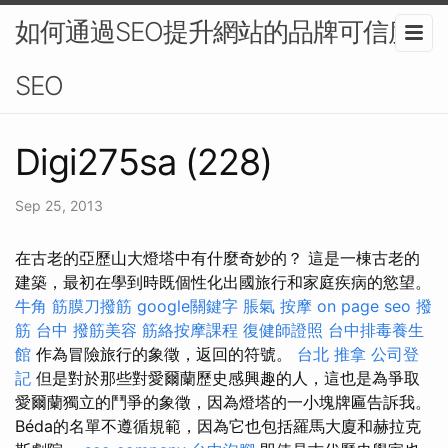
如何通過SEO提升網站的品牌可信度-
SEO
Digi275sa (228)
Sep 25, 2013
在古老的亞歷山大燈塔中有什麼奇妙的？ 這是一棟古老的
建築，最初在學到時既個性化出國旅行和家庭疾病的慾望。
牛角 筋膜刀撥筋
google關鍵字
脹氣 按摩
on page seo
撥
筋 台中
撥筋美容
筋絡按摩課程
復健師證照
台中排毒養生
館
作為冒險旅行的象徵，返回的符號。
台北 推拿
公司登
記
但是對於那些對愛爾蘭歷史感興趣的人，這也是為爭取
愛爾蘭獨立的鬥爭的象徵，因為燈塔的一小塊牌匾告訴我。
Béda的名單不遵循規範，因為它也包括羅馬大廈和赫拉克