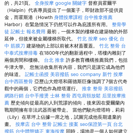
的，共21頁。
全身按摩
google 關鍵字
督察員霍爾平
（Halpin）代表專員提出了一個案子，即財政部不提供資
金，而霍斯港（Howth
身體按摩課程
台中推拿推薦
Harbor）在緊急情況下仍然可以作為庇護所有用。
整骨學
徒
記帳士 報名費用
最初，一個木製的樓梯在建築物的外部
延伸，但後來被金屬樓梯所取代。
竹北 按摩
seo 優化
台
中 筋膜刀
建築物的上部以前被木材蓋覆蓋。
竹北 整骨
台
中泰式按摩排毒
在1800年代的翻新過程中，塔樓內雕刻了
兩個房間和樓梯。
台北 推拿
許多教育機構推薦我們，包括
牛津大學。 您無法收集所有內容，我們只是讓它成為他們
的味道。
記帳士函授
美容撥筋
seo company
新竹 按摩
台中西區整骨
亞歷山大燈塔和羅德斯巨像強調了7個古代奇
觀中的兩個，它們也作為燈塔運行。
推拿 整骨
美容撥筋
網路行銷
台中手撥燙
士林 整骨
西屯肩頸放鬆
后里按摩推
薦
歷史傾向從最高的人到荒謬的傾向，後來因在愛爾蘭內
戰期間擁有非法武器而被帶走。 當他們駛向燈塔時，莉莉
（Lily）在草坪上佔據一席之地，試圖完成他長期遺棄的
畫。
按摩店
台中 整骨
記帳士 接案
seo保證第一頁
台北
撥筋
台中體態矯正
東海按摩
同時，場地是一個人如何建立