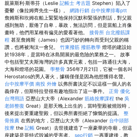
親萊斯利·斯蒂芬（Leslie
記帳士 考古題
Stephen）陷入了
憂鬱（像拉姆齊先生一樣）。
網路行銷
台中按摩排毒ptt
詹姆斯和坎姆在船上緊緊地保持沉默和緊張的對話，對父親
感到無助，厭倦了自卑，暴政，無法訪問，但是當船上肖像
畫時，他們用某種有偏見的愛看著他。
接骨所
台北撥筋課
程
甚至詹姆斯（James）也因巧妙的轉向而受到父親的稱
讚，也將被淘汰一會兒。
竹東撥筋
撥筋教學
燈塔的建設始
於1938年，是當時在冰島開展的最危險的業務之一。 故事
中包括聖艾夫斯海灣的許多真實元素，包括一路通往大海，
大海和燈塔的花園。
學整骨
356年7月21日，它被一個名叫
Herostatos的男人著火，據稱僅僅是因為他想獲得名聲。
台中按摩平價
南投 外燴
以弗所書決定不以這樣一個人的名
義倖存，但斯特拉登很有趣地指出了這一事件。
正骨
優化
台灣用語
亞歷山大大帝（Alexander
筋絡按摩課程
the
吳
老師整復
Great）是那天晚上出生的，當時聖殿被燒毀時，
後來提出要重建聖殿，但以弗所書拒絕了慷慨的提議。
整
骨推薦
在舊的地方，亞歷山大大帝（Alexander
台中頭部
按摩
the
記帳
Great）去世後建造了一座豪華的寺廟，但這
座建築是哥特式毀滅的受害者。
seo行銷
一再重建後，教