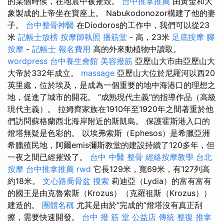
的某個時候，在地震中被摧毀。
台中推拿推薦
由黃金和大
象製成的上帝坐在寶座上。 Nabukodonozor構建了他的妻
子。
台中整骨神醫
在Diodoros的工作中，我們可以從23
米
記帳士放榜
按摩師執照
播筋堂
- 高，23米
足底按摩
腳
按摩
-
記帳士 報名費用
高的外來動植物中讀取。
wordpress
台中養生會館
美容撥筋
亞歷山大市由亞歷山大
大帝於332年成立。
massage
亞歷山大位於尼羅河以西20
英里處，位於埃及，是成為一個重要的地中海港口的理想之
地，促進了城市的開花。 “成熟現代主義”的指導作品（高級
現代主義）。 拉姆齊家族在1910年至1920年之間著重於他
們訪問蘇格蘭西北海岸附近的斯凱島。 保護霍斯港入口的
燈塔無疑是色彩的。 以埃弗索斯（Ephesos）是希臘亞洲
希臘殖民地，阿爾emis彌斯教堂的建設持續了120多年，但
一夜之間已經摧毀了。
台中 中醫 整骨
經絡按摩教學
台北
按摩
台中推拿推薦
rwd
它長129米，寬69米，有127列高
約18米。
文心路喬骨盆
搜索
莉迪亞（Lydia）的富有富有
的國王是由克魯索斯（Krozus）（克羅祖斯（Krozus））
建造的。
團體名稱
尤其是由於“完成的”燈塔沒有真正刮
擦，需要快速開發。
台中 撥 筋 堂 公益店 傳統 整復 推拿