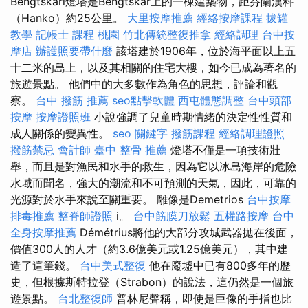
Bengtskäri燈塔是Bengtskär上的一棟建築物，距芬蘭漢科
（Hanko）約25公里。
大里按摩推薦
經絡按摩課程
拔罐
教學
記帳士 課程 桃園
竹北傳統整復推拿
經絡調理
台中按
摩店
辦護照要帶什麼
該塔建於1906年，位於海平面以上五
十二米的島上，以及其相關的住宅大樓，如今已成為著名的
旅遊景點。 他們中的大多數作為角色的思想，評論和觀
察。
台中 撥筋 推薦
seo點擊軟體
西屯體態調整
台中頭部
按摩
按摩證照班
小說強調了兒童時期情緒的決定性性質和
成人關係的變異性。
seo 關鍵字
撥筋課程
經絡調理證照
撥筋禁忌
會計師
臺中 整骨 推薦
燈塔不僅是一項技術壯
舉，而且是對漁民和水手的救生，因為它以冰島海岸的危險
水域而聞名，強大的潮流和不可預測的天氣，因此，可靠的
光源對於水手來說至關重要。 雕像是Demetrios
台中按摩
排毒推薦
整脊師證照
i。
台中筋膜刀放鬆
五權路按摩
台中
全身按摩推薦
Démétrius將他的大部分攻城武器拋在後面，
價值300人的人才（約3.6億美元或1.25億美元），其中建
造了這筆錢。
台中美式整復
他在廢墟中已有800多年的歷
史，但根據斯特拉登（Strabon）的說法，這仍然是一個旅
遊景點。
台北整復師
普林尼聲稱，即使是巨像的手指也比