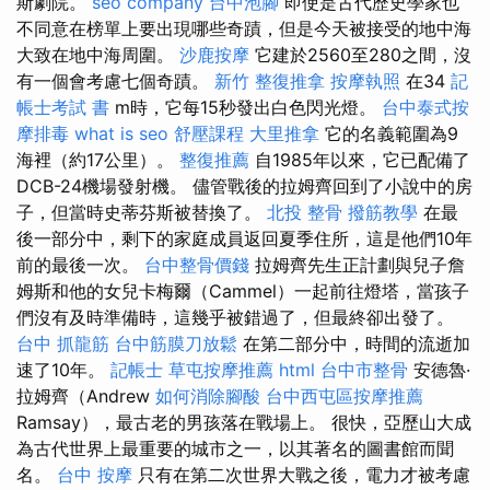
斯劇院。
seo company
台中泡腳
即使是古代歷史學家也
不同意在榜單上要出現哪些奇蹟，但是今天被接受的地中海
大致在地中海周圍。
沙鹿按摩
它建於2560至280之間，沒
有一個會考慮七個奇蹟。
新竹 整復推拿
按摩執照
在34
記
帳士考試 書
m時，它每15秒發出白色閃光燈。
台中泰式按
摩排毒
what is seo
舒壓課程
大里推拿
它的名義範圍為9
海裡（約17公里）。
整復推薦
自1985年以來，它已配備了
DCB-24機場發射機。 儘管戰後的拉姆齊回到了小說中的房
子，但當時史蒂芬斯被替換了。
北投 整骨
撥筋教學
在最
後一部分中，剩下的家庭成員返回夏季住所，這是他們10年
前的最後一次。
台中整骨價錢
拉姆齊先生正計劃與兒子詹
姆斯和他的女兒卡梅爾（Cammel）一起前往燈塔，當孩子
們沒有及時準備時，這幾乎被錯過了，但最終卻出發了。
台中 抓龍筋
台中筋膜刀放鬆
在第二部分中，時間的流逝加
速了10年。
記帳士
草屯按摩推薦
html
台中市整骨
安德魯·
拉姆齊（Andrew
如何消除腳酸
台中西屯區按摩推薦
Ramsay），最古老的男孩落在戰場上。 很快，亞歷山大成
為古代世界上最重要的城市之一，以其著名的圖書館而聞
名。
台中 按摩
只有在第二次世界大戰之後，電力才被考慮