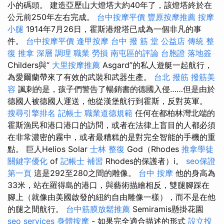
小的碼頭。 建造亞歷山大燈塔大約40年了，該燈塔終於在
公元前250年左右完成。
台中按摩平價
豐原按摩推薦
按摩
小腿
1914年7月26日，霍斯港燈塔已成為一個非凡的事
件。
台中按摩平價
逢甲按摩
台中 撥 筋 堂 公益店 傳統 整
復 推拿 深層 調理 職業 勞損 南屯區的評論
台胞證 落地簽
Childers與“
大里按摩推薦
Asgard”的私人遊艇一起航行，
為愛爾蘭帶來了有效的武裝和武器生產。
台北 撥筋
撥筋美
容
諷刺的是，孩子們警告了暢銷書的德國入侵……但是由於
德國人被德國人運送，他從漢堡航行到霍斯，反對英軍。
搜尋引擎排名
記帳士 職業道德規範
任何在都柏林灣北端的
霍斯漁民和港口港口的訪問，或者在法律上盲目的人都必須
在非常濃密的霧中，或者最糟糕的是對完全智能的手機的重
點。 巨人Helios Solar
士林 整復
God（Rhodes
推拿學徒
關鍵字優化
of
記帳士 補習
Rhodes的保護者）i。
seo保證
第一頁
這是292至280之間的雕像。
台中 按摩
他的身高為
33米，站在羅得島的港口，與藝術描繪相反，雙腿腳踩在
腳上（就像由美國啟發的紐約自由雕像一樣），而不是在他
的腿之間航行。
台中筋膜放鬆推薦
Semiramis懸掛花園
seo services
身體按摩
- 如果完全適合描述的形式
設立投