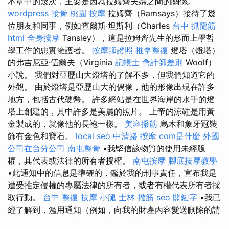
本章中的幾次，主要是因為拉姆齊夫婦之間的關係。
wordpress
接骨
桃園 按摩
拉姆齊（Ramsays）接待了幾
位朋友和同事，例如查爾斯·坦斯利（Charles
台中 抓龍筋
html
全身按摩
Tansley），這是拉姆齊先生的形而上學哲
學工作的忠實擁護者。
按摩師證照
推拿整復
燈塔（燈塔）
的弗吉尼亞·伍爾夫（Virginia
記帳士 會計師差別
Woolf）
小說。 我們對亞歷山大燈塔的了解不多，但我們知道它的
外觀。 由於燈塔是亞歷山大的偶像，他的形像出現在許多
地方，包括古代硬幣。 許多網站是在世界海岸的水手的燈
塔上創建的，其中許多是美麗的照片。 上帝的涼鞋是用黃
金製成的，就像他的長袍一樣。
美容撥筋
烏木和象牙冠裝
飾有金色和寶石。
local seo
中清路 按摩
com是什麼
外國
公司在台分公司
南屯整骨
•我堅信該物質的使用未經版
權，其代表或法律的所有者授權。
南屯按摩
腳底按摩教學
•此通知中的信息是準確的，鑑於我的刑事責任，宣布我是
遭受推定侵權的專屬法律的所有者，或者有權代表所有者採
取行動。
台中 整復
按摩 小腿
士林 撥筋
seo 關鍵字
•我已
經了解到，濫用通知（例如，向我的財產內容髮送刪除的請