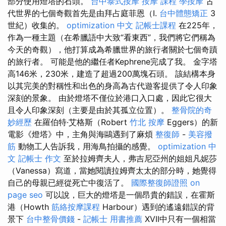
部分使用燈塔的石頭。
台中泰式按摩
按摩 課程
學按摩
古
代世界的七個奇觀首先是由拜占庭菲恩（I.
台中體態矯正
3
世紀）收集的。
optimization 中文
記帳士課程
在225年，
作為一種主題（在希臘語中大致“看東西”，我們將它們稱為
今天的奇觀），他打算成為希臘世界的旅行者關於七個奇蹟
的旅行者。 可能是他的繼任者Kephrene完成了我。 金字塔
高146米，230米，建造了超過200萬塊石頭。 該結構本身
以其完美的對稱性和出色的身高為古代遊客提供了令人印象
深刻的景象。 由於燈塔不僅位於港口入口處，因此它很大
且令人印象深刻（主要是由於其孤立位置）。
整骨院的奇
妙經歷
在羅伯特·艾格斯（Robert
竹北 按摩
Eggers）的新
電影《燈塔》中，主角與海鷗遇到了麻煩
整復師
-
美容撥
筋
動物工人告訴我，用海鳥拍攝的感覺。
optimization 中
文
記帳士 作文
至於拉姆齊夫人，弗吉尼亞州的姐姐凡妮莎
（Vanessa）寫道，當她閱讀拉姆齊太太的部分時，她覺得
自己的母親已經從死亡中復活了。
國際整復師證照
on
page seo
可以說，巨大的燈塔是一個昂貴的錯誤，在霍斯
港（Howth
筋絡按摩課程
Harbour）遇到的遙遠錯誤的背
景下
台中整骨價錢
-
記帳士 用書推薦
XVII中只有一個相當