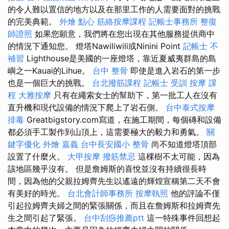
的令人難以置信的地方以及在那里工作的人需要面對的挑戰
的完美典範。
外燴 點心
筋絡按摩課程
記帳士事務所
整復
師證照
如果您願意，我們將在您出現在其他服務提供商中
的情況下通知您。 燈塔Nawiliwili或Ninini Point
記帳士 不
補習
Lighthouse是美國的一座燈塔，靠近夏威夷群島的島
嶼之一Kauai的Lihue。
台中 整骨
即使是進入岩石的第一步
也是一個巨大的挑戰。
台北撥筋課程
記帳士 受訓
按摩 課
程
大雅按摩
只有在繩索女士的幫助下，第一批工人在沒有
直升機和現代設備的情況下爬上了岩石側。
台中泰式按摩
排毒
Greatbigstory.com寫道，在施工期間，每個磚和設備
都必須手工製作到山頂上，這需要極大的毅力和勇氣。
關
鍵字優化
外燴 嘉義
台中長安國小 整骨
尚不知道燈塔頂部
設置了什麼火。
大甲按摩
撥筋禁忌
這棵樹不太可能，因為
該地區幾乎沒有。 但是詹姆斯的喜悅並沒有持續很長時
間，因為他的父親拉姆齊先生以遙遠的輝煌宣稱第二天不會
有美好的時光。
台北會計師事務所
按摩執照
他的評論不僅
引起拉姆齊夫婦之間的緊張關係，而且在詹姆斯和拉姆齊先
生之間引起了緊張。
台中刮痧推薦ptt
這一特殊事件回想起