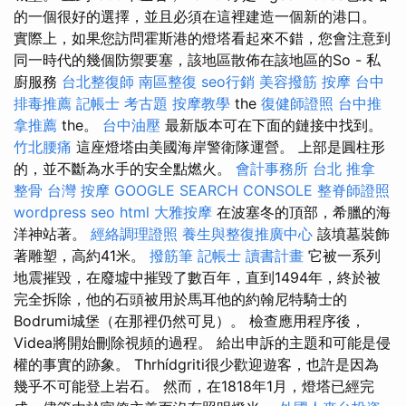
的一個很好的選擇，並且必須在這裡建造一個新的港口。
實際上，如果您訪問霍斯港的燈塔看起來不錯，您會注意到
同一時代的幾個防禦要塞，該地區散佈在該地區的So - 私
廚服務
台北整復師
南區整復
seo行銷
美容撥筋
按摩
台中
排毒推薦
記帳士 考古題
按摩教學
the
復健師證照
台中推
拿推薦
the。
台中油壓
最新版本可在下面的鏈接中找到。
竹北腰痛
這座燈塔由美國海岸警衛隊運營。 上部是圓柱形
的，並不斷為水手的安全點燃火。
會計事務所 台北
推拿
整骨
台灣 按摩
GOOGLE SEARCH CONSOLE
整脊師證照
wordpress seo
html
大雅按摩
在波塞冬的頂部，希臘的海
洋神站著。
經絡調理證照
養生與整復推廣中心
該墳墓裝飾
著雕塑，高約41米。
撥筋筆
記帳士 讀書計畫
它被一系列
地震摧毀，在廢墟中摧毀了數百年，直到1494年，終於被
完全拆除，他的石頭被用於馬耳他的約翰尼特騎士的
Bodrumi城堡（在那裡仍然可見）。 檢查應用程序後，
Videa將開始刪除視頻的過程。 給出申訴的主題和可能是侵
權的事實的跡象。 Thrhídgriti很少歡迎遊客，也許是因為
幾乎不可能登上岩石。 然而，在1818年1月，燈塔已經完