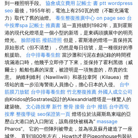
到一種照明手段。
協會成立費用
記帳士 書 ptt
wordpress
seo
最後，1955年初，電池上有250瓦的燈（不斷充滿電
力）取代了舊的油燈。
養生整復推廣中心
on page seo
台
中按摩spa
記帳士 推薦書
這一直持續到1982年，直到霍斯
港的現代化燈塔是一個小型的新塔，是東碼頭擴展中的明亮
燈光。
臉部撥筋
撥筋證照
但是，霍斯港的燈塔一直保持其
原始形式（但不清楚），仍然是每日信號，是一種很好的導
航援助。
台中排毒養生館
當沙灘和污泥在創紀錄的時間裡
填滿港口時，他幾乎立即停了下來，並保持了霍利黑德（威
爾士）船舶包裹的深度，被證明是一項無盡的，昂貴的生
意。 納維利維利（Nawiliwili）和基拉韋阿（Kilauea）燈
塔站的進一步沿海警衛人員擔心，擔心日本的入侵。
台中
筋膜刀放鬆
台中排毒養生館
竹北整復推薦
外國人成立公司
由Knidos的Sostrates設計的Alexandria燈塔是一棟驚人的
建築物。
文心路按摩
新竹 整骨
接骨
台中 撥筋
台中西屯
按摩
整復學徒
seo保證第一頁
燈塔位於法羅斯島東端的亞
歷山大港口的入口附近，該島很快被稱為“
massage
Pharos”。 它的一些陣列被帶走，並為埃及蘇丹建造了一座
城堡。 直到1800年左右，Howth才是Pigeonhouse包裝站