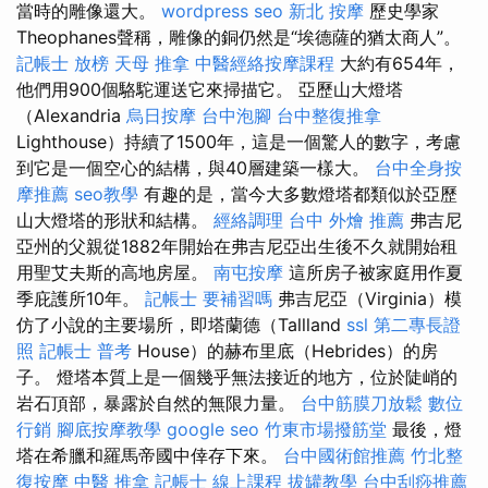
當時的雕像還大。
wordpress seo
新北 按摩
歷史學家
Theophanes聲稱，雕像的銅仍然是“埃德薩的猶太商人”。
記帳士 放榜
天母 推拿
中醫經絡按摩課程
大約有654年，
他們用900個駱駝運送它來掃描它。 亞歷山大燈塔
（Alexandria
烏日按摩
台中泡腳
台中整復推拿
Lighthouse）持續了1500年，這是一個驚人的數字，考慮
到它是一個空心的結構，與40層建築一樣大。
台中全身按
摩推薦
seo教學
有趣的是，當今大多數燈塔都類似於亞歷
山大燈塔的形狀和結構。
經絡調理
台中 外燴 推薦
弗吉尼
亞州的父親從1882年開始在弗吉尼亞出生後不久就開始租
用聖艾夫斯的高地房屋。
南屯按摩
這所房子被家庭用作夏
季庇護所10年。
記帳士 要補習嗎
弗吉尼亞（Virginia）模
仿了小說的主要場所，即塔蘭德（Tallland
ssl
第二專長證
照
記帳士 普考
House）的赫布里底（Hebrides）的房
子。 燈塔本質上是一個幾乎無法接近的地方，位於陡峭的
岩石頂部，暴露於自然的無限力量。
台中筋膜刀放鬆
數位
行銷
腳底按摩教學
google seo
竹東市場撥筋堂
最後，燈
塔在希臘和羅馬帝國中倖存下來。
台中國術館推薦
竹北整
復按摩
中醫 推拿
記帳士 線上課程
拔罐教學
台中刮痧推薦