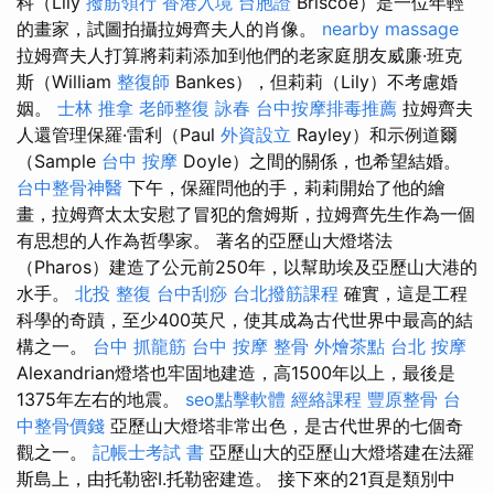
科（Lily
撥筋領行
香港入境 台胞證
Briscoe）是一位年輕
的畫家，試圖拍攝拉姆齊夫人的肖像。
nearby massage
拉姆齊夫人打算將莉莉添加到他們的老家庭朋友威廉·班克
斯（William
整復師
Bankes），但莉莉（Lily）不考慮婚
姻。
士林 推拿
老師整復 詠春
台中按摩排毒推薦
拉姆齊夫
人還管理保羅·雷利（Paul
外資設立
Rayley）和示例道爾
（Sample
台中 按摩
Doyle）之間的關係，也希望結婚。
台中整骨神醫
下午，保羅問他的手，莉莉開始了他的繪
畫，拉姆齊太太安慰了冒犯的詹姆斯，拉姆齊先生作為一個
有思想的人作為哲學家。 著名的亞歷山大燈塔法
（Pharos）建造了公元前250年，以幫助埃及亞歷山大港的
水手。
北投 整復
台中刮痧
台北撥筋課程
確實，這是工程
科學的奇蹟，至少400英尺，使其成為古代世界中最高的結
構之一。
台中 抓龍筋
台中 按摩 整骨
外燴茶點
台北 按摩
Alexandrian燈塔也牢固地建造，高1500年以上，最後是
1375年左右的地震。
seo點擊軟體
經絡課程
豐原整骨
台
中整骨價錢
亞歷山大燈塔非常出色，是古代世界的七個奇
觀之一。
記帳士考試 書
亞歷山大的亞歷山大燈塔建在法羅
斯島上，由托勒密I.托勒密建造。 接下來的21頁是類別中