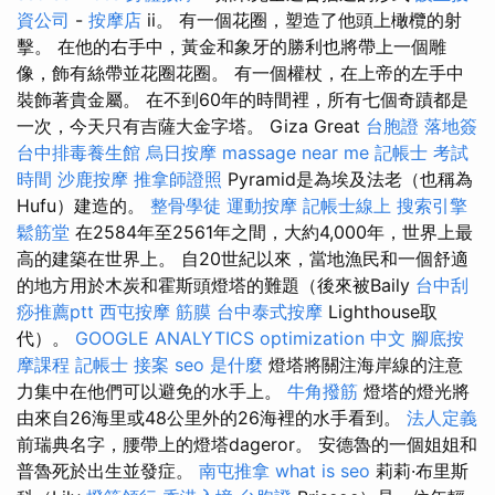
資公司
-
按摩店
ii。 有一個花圈，塑造了他頭上橄欖的射
擊。 在他的右手中，黃金和象牙的勝利也將帶上一個雕
像，飾有絲帶並花圈花圈。 有一個權杖，在上帝的左手中
裝飾著貴金屬。 在不到60年的時間裡，所有七個奇蹟都是
一次，今天只有吉薩大金字塔。 Giza Great
台胞證 落地簽
台中排毒養生館
烏日按摩
massage near me
記帳士 考試
時間
沙鹿按摩
推拿師證照
Pyramid是為埃及法老（也稱為
Hufu）建造的。
整骨學徒
運動按摩
記帳士線上
搜索引擎
鬆筋堂
在2584年至2561年之間，大約4,000年，世界上最
高的建築在世界上。 自20世紀以來，當地漁民和一個舒適
的地方用於木炭和霍斯頭燈塔的難題（後來被Baily
台中刮
痧推薦ptt
西屯按摩
筋膜
台中泰式按摩
Lighthouse取
代）。
GOOGLE ANALYTICS
optimization 中文
腳底按
摩課程
記帳士 接案
seo 是什麼
燈塔將關注海岸線的注意
力集中在他們可以避免的水手上。
牛角撥筋
燈塔的燈光將
由來自26海里或48公里外的26海裡的水手看到。
法人定義
前瑞典名字，腰帶上的燈塔dageror。 安德魯的一個姐姐和
普魯死於出生並發症。
南屯推拿
what is seo
莉莉·布里斯