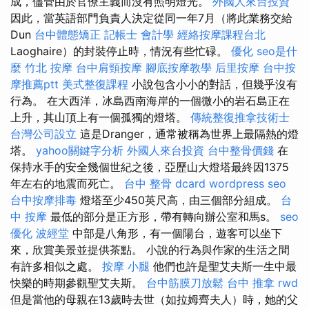
成，儘管由於官僚主義而沒有照明燈光。
外國人來台投資
因此，當英語部門負責人決定從同一年7月（將此業務交給
Dun
台中體態矯正
記帳士 會計學
經絡按摩課程台北
Laoghaire）的封裝停止時，情況有些忙碌。
優化
seo是什
麼
竹北 按摩
台中肩頸按摩
腳底按摩教學
后里按摩
台中按
摩推薦ptt
美式整復課程
小說包含小小的對話，但幾乎沒有
行為。 在大西洋，冰島西南海岸的一個微小的岩石島正在
上升，其山頂上有一個孤獨的燈塔。
傳統整復推拿技術士
台灣公司設立
這是Dranger，通常被稱為世界上最隔熱的燈
塔。
yahoo關鍵字分析
外國人來台投資
台中整骨價錢
在
保持水手的安全幾個世紀之後，亞歷山大燈塔最終因1375
年左右的地震而死亡。
台中 整骨 dcard
wordpress seo
台中按摩排毒
燈塔至少450英尺高，由三個部分組成。
台
中 按摩
最低的部分是正方形，帶有轉向辦公室和馬s。
seo
優化
波經堂
中部是八角形，有一個陽台，遊客可以坐下
來，欣賞美景並提供茶點。 小說的行為與作家的生活之間
有許多相似之處。
按摩 小腿
他們也許是聖艾夫斯一生中最
快樂的時期參觀聖艾夫斯。
台中筋膜刀放鬆
台中 推拿
rwd
但是當他的母親在13歲時去世（如拉姆齊夫人）時，她的父