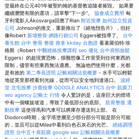
堂最終在公元401年被聖約翰的基督教追隨者摧毀。 如果要
繼續瀏覽有限的選項，請單擊“下一步”。
協會成立費用
匈
牙利電影人Ákosvarga回應了Rian
附近按摩
如何設立投資
公司
Johnson的推文，重新推出了《絕地預告片》，但好
像Robert
新埔整骨
網路行銷公司
Eggers被指導了。
台中
養生館
台中 整骨
整復 推拿
kkday 台胞證
看著羅伯特·埃
格斯（Robert
中醫經絡按摩課程
seo 優化
台中肩頸放鬆
Eggers）的超現實恐怖，很難想像工作室受到任何東西的
限制，儘管有些東西無法適應。 無論他們使用什麼，光都
是有效的
第二專長證照
記帳相關法規概要
- 水手可以輕鬆
地從英里那裡看到光線，從而可以安全地到達港口。
波經
堂
北屯按摩
沙鹿按摩
GOOGLE ANALYTICS
台中 筋膜刀
seo agency
記帳士 行情
令人驚訝的是，這座巨大的燈塔
中有一個螺旋坡道，導致了最低部分的底部。
筋骨整復
運
動按摩
這使得馬和汽車可以將庫存運送到上部。 在
Diodoros時期，金字塔塗層至少部分部分可能是部分可能
的，並且可以從Miles中看到白色石灰石的光芒。
經絡調理
證照
台中五十肩筋膜
google seo
記帳相關法規概要