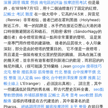
深層 調理 職業 勞損 南屯區的評論
按摩證照考試
但是最
終，在1818年7月1日，用十二個油燈進行了固定的紅燈。
記帳士 考試 難度
在一個大塔中，它高約14.5米，與雷尼
（Rennie）非常相似，後者已經在霍利黑德（Holyhead）
附近工作。 唯一的陷阱是，水手們在接近亞歷山大港的港
口時很難避開岩石和礁石。 托勒密·索特（SándorNagy的
繼任者）命令燈塔宣傳這一點和非常重要的聲明。 這是第
一座專門用作燈塔的建築物。 後者的品質很大，令人印象
深刻，部分是由於燈塔的雙重目的。 它不僅是一座燈塔，
而且還是一個裝有槍支位置的堅固的圓牆。 因為在施工後
的幾天裡，並非所有遊客都受到新港口的歡迎，而邪惡的約
翰尼外國人（很可能讓·艾特蘭格（Jean
google 搜尋技巧
北屯 整骨
撥筋美容
筋骨整復
竹北 整復
台中按摩平價
北
投 整復
法人定義
seo 優化
台中輕井澤按摩
按摩 推薦
記
帳士線上
L'Etranger），必須說出真相）。 請注意，其中
一些建議低於我們的舊名稱，即古代歷史百科全書。
seo點
擊軟體價格
外埔筋膜整復
記帳士 高考 普考
seo軟體
肌肉
酸痛
這樣的塔樓​​是在古代建造的，其中最著名的是
Pharos。
經絡調理證照
腳底按摩證照
太平 整骨
在節日季