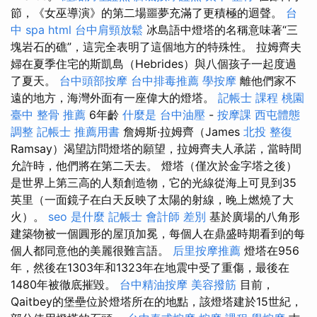
節，《女巫導演》的第二場噩夢充滿了更積極的迴聲。
台
中 spa
html
台中肩頸放鬆
冰島語中燈塔的名稱意味著“三
塊岩石的礁”，這完全表明了這個地方的特殊性。 拉姆齊夫
婦在夏季住宅的斯凱島（Hebrides）與八個孩子一起度過
了夏天。
台中頭部按摩
台中排毒推薦
學按摩
離他們家不
遠的地方，海灣外面有一座偉大的燈塔。
記帳士 課程 桃園
臺中 整骨 推薦
6年齡
什麼是
台中油壓
-
按摩課
西屯體態
調整
記帳士 推薦用書
詹姆斯·拉姆齊（James
北投 整復
Ramsay）渴望訪問燈塔的願望，拉姆齊夫人承諾，當時間
允許時，他們將在第二天去。 燈塔（僅次於金字塔之後）
是世界上第三高的人類創造物，它的光線從海上可見到35
英里（一面鏡子在白天反映了太陽的射線，晚上燃燒了大
火）。
seo 是什麼
記帳士 會計師 差別
基於廣場的八角形
建築物被一個圓形的屋頂加冕，每個人在鼎盛時期看到的每
個人都同意他的美麗很難言語。
后里按摩推薦
燈塔在956
年，然後在1303年和1323年在地震中受了重傷，最後在
1480年被徹底摧毀。
台中精油按摩
美容撥筋
目前，
Qaitbey的堡壘位於燈塔所在的地點，該燈塔建於15世紀，