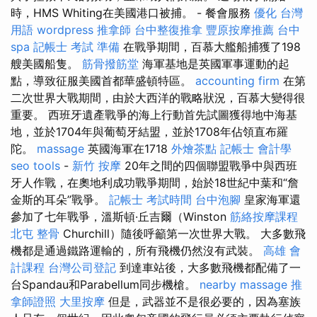
時，HMS Whiting在美國港口被捕。 - 餐會服務
優化 台灣
用語
wordpress
推拿師
台中整復推拿
豐原按摩推薦
台中
spa
記帳士 考試 準備
在戰爭期間，百慕大艦船捕獲了198
艘美國船隻。
筋骨撥筋堂
海軍基地是英國軍事運動的起
點，導致征服美國首都華盛頓特區。
accounting firm
在第
二次世界大戰期間，由於大西洋的戰略狀況，百慕大變得很
重要。 西班牙遺產戰爭的海上行動首先試圖獲得地中海基
地，並於1704年與葡萄牙結盟，並於1708年佔領直布羅
陀。
massage
英國海軍在1718
外燴茶點
記帳士 會計學
seo tools
-
新竹 按摩
20年之間的四個聯盟戰爭中與西班
牙人作戰，在奧地利成功戰爭期間，始於18世紀中葉和“詹
金斯的耳朵”戰爭。
記帳士 考試時間
台中泡腳
皇家海軍還
參加了七年戰爭，溫斯頓·丘吉爾（Winston
筋絡按摩課程
北屯 整骨
Churchill）隨後呼籲第一次世界大戰。 大多數飛
機都是通過鐵路運輸的，所有飛機仍然沒有武裝。
高雄 會
計課程
台灣公司登記
到達車站後，大多數飛機都配備了一
台Spandau和Parabellum同步機槍。
nearby massage
推
拿師證照
大里按摩
但是，武器並不是很必要的，因為塞族