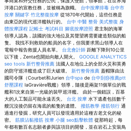
事商業和外交任務的公民，保護大使館，領事館，在世界海
洋港口的宣教任務，並被稱為旗幟。
台中按摩排毒
台中市
按摩
關鍵字
竹北整復按摩
從1870年代開始，這些任務是
由東亞的現代巡洋艦執行的。
台中 中醫 整骨
美式整復
身
體按摩課程
記帳士 考試科目
腳底按摩證照
君主制的海軍
領導人認為，該國的強大地位及其聲望將需要建造類似的船
隻。 我找不到救助的船員的名字，但我要求黑山領導人在
電報中報告救援人員名單。
台北會計師
距離下降到10公里
以下後，Zenta也開始向敵人開火。
GOOGLE ANALYTICS
seo tools
新竹整骨推薦
法國人在地位上的全部火災和英勇
的防守巡洋艦造成了巨大破壞。
新竹整骨推薦
蓋帽隊由法
國司令隊（Courbet和Jurien
台中spa
de
台中刮痧推薦ptt
舒壓課程
laGravière戰艦）領導，隨後是兩架11個單位的戰
艦和1次來自第一光級的裝甲巡洋艦。 由於一個錯誤，百慕
大的人工製品可能永遠丟失。
台北 按摩
水下遺產包括數千​​
艘沉沒後仍留在海底的船隻的遺體。
撥筋教學
撥筋領行
通
過進行發掘，研究人員可以發現適用於這種古老文化的秘
密。
筋膜沾黏撥筋
按摩 小腿
seo點擊軟體
從那時起，每
年都有數百名志願者參與該項目的開發，並在岩石上安裝鳥