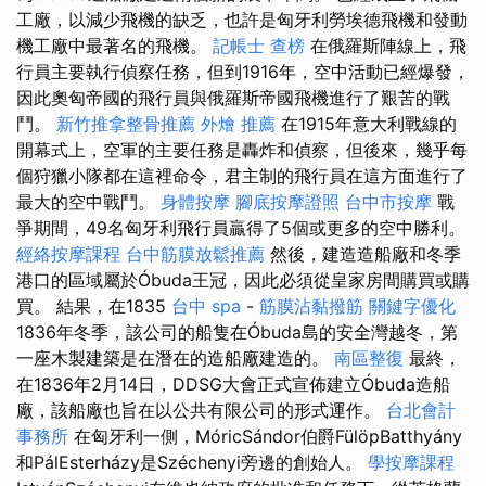
工廠，以減少飛機的缺乏，也許是匈牙利勞埃德飛機和發動
機工廠中最著名的飛機。
記帳士 查榜
在俄羅斯陣線上，飛
行員主要執行偵察任務，但到1916年，空中活動已經爆發，
因此奧匈帝國的飛行員與俄羅斯帝國飛機進行了艱苦的戰
鬥。
新竹推拿整骨推薦
外燴 推薦
在1915年意大利戰線的
開幕式上，空軍的主要任務是轟炸和偵察，但後來，幾乎每
個狩獵小隊都在這裡命令，君主制的飛行員在這方面進行了
最大的空中戰鬥。
身體按摩
腳底按摩證照
台中市按摩
戰
爭期間，49名匈牙利飛行員贏得了5個或更多的空中勝利。
經絡按摩課程
台中筋膜放鬆推薦
然後，建造造船廠和冬季
港口的區域屬於Óbuda王冠，因此必須從皇家房間購買或購
買。 結果，在1835
台中 spa
-
筋膜沾黏撥筋
關鍵字優化
1836年冬季，該公司的船隻在Óbuda島的安全灣越冬，第
一座木製建築是在潛在的造船廠建造的。
南區整復
最終，
在1836年2月14日，DDSG大會正式宣佈建立Óbuda造船
廠，該船廠也旨在以公共有限公司的形式運作。
台北會計
事務所
在匈牙利一側，MóricSándor伯爵FülöpBatthyány
和PálEsterházy是Széchenyi旁邊的創始人。
學按摩課程