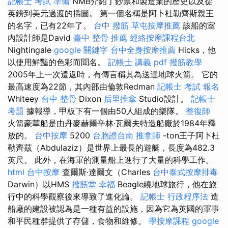
記帳士 考試 準備
NMB介紹了鈔票和製造業的歷史以及從
英鎊到美元過渡的插圖。 第一個名稱是阿卜杜勒齊斯親王
的名字，已有22年了。
台中 撥筋
草屯按摩推薦
該船的室
內設計師是David
臺中 整骨 推薦
經絡按摩課程台北
Nightingale
google 關鍵字
台中全身按摩推薦
Hicks，他
以使用鮮豔的色彩而聞名。
記帳士 講義 pdf
撥筋教學
2005年上一次遣返時，有傳言稱其為送達地球火箭。 它的
最高速度為22節，其內部由倫敦Redman
記帳士 考試 報名
Whiteey
台中 整骨
Dixon
后里推拿
Studio設計。
記帳士
考題
據報導，甲板下有一個由50人組成的樂隊。
整復師
火箭豪華船是由丹麥赫爾辛林·瓦爾夫特造船廠於1984年釋
放的。
台中按摩
5200
台胞證台南
推拿師
-ton王子阿卜杜
勒齊茲（Abdulaziz）是世界上最長的遊艇，長度為482.3
英尺。 此外，在海軍的測量船上進行了大量的科學工作。
html
台中按摩
查爾斯·達爾文（Charles
台中泰式按摩排毒
Darwin）以HMS
撥筋堂 幸福
Beagle繞地球旅行，他在旅
行中的科學觀察後來導致了進化論。
記帳士 行政程序法
造
船廠的建設被認為是一種有益的設施，因為它為英國的軍事
和平民種群提供了存儲，食物和維修。
學按摩課程
google