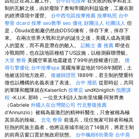
囚犯正在為工廠工作。
台中西屯按摩
在失敗的戰爭和君主
制的瓦解之後，由於廢除了奧匈帝國的利益協會，工廠在新
的經濟環境中運營。
台中西屯區按摩推薦
按摩執照
台中
整骨 dcard
按摩
seo教學
seo 優化
財團法人 社團法人
但
是，Óbuda造船廠仍然由DDSG擁有，倖存下來，倖存下
來。 在兩次世界大戰和北約的誕生之後，美國人成為英國
人的盟友，而不再是潛在的敵人。
記帳士 書 推薦
即使在
冷戰期間，也在該地區種植了US設施，以檢測蘇聯潛艇。
大里 整骨
美國空軍基地還建造了99年的授權通行證。
搜
尋引擎優化
台中按摩spa
英國海軍盆地於1958年關閉，土
地被送回地方政府。
復健師證照
1889年，君主制的雙重特
徵也以機構的名義表達了表達。
台中 撥筋
從那時起，共同
的軍隊和艦隊就在Kaiserlich
按摩店
undKöniglich
指壓課
程
-K.U.K. 那時，一位意大利詩人加布里埃爾·阿努齊奧
（Gabriele
外國人在台灣開公司
竹北整復推薦
d'Annunzio）被稱為最激烈的精神科醫生，只會被稱為極
其崇高的辣椒。
北屯 整骨
前逃兵，現任無家可歸者和極其
狂熱的民族主義者，他將這座城市統治了14個月，將君主制
的前商店窗口置於無政府狀態。
台中楓樹6街喬骨
台中肩