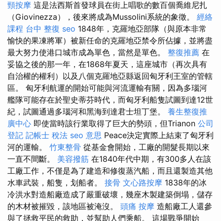
頸按摩
這是法西斯首發球員在街上唱歌的數百個喬維尼扎
（Giovinezza），後來將成為Mussolini系統的象徵。
經絡
課程
台中 整復
seo
1848年，克羅地亞部隊（與原本非常
愉快的果凍將軍）被新任命的克羅地亞禁令所佔據，並將盡
最大努力使港口城市成為單色，當然是單色。
整復推薦
在
妥協之後的那一年，在1868年夏天，這座城市（再次具有
自治權的權利）以及八個克羅地亞縣返回匈牙利王室的管轄
區。 匈牙利航運的開始可能與河流運輸有關，因為多瑙河
艦隊可能存在於聖史蒂芬時代，而匈牙利船隻試圖到達12世
紀，試圖通過多瑙河和黑海到達君士坦丁堡。
養生整復推
廣中心
即使當時該行業取得了巨大的勢頭，但Trianon
公司
登記
記帳士 稅法
seo 意思
Peace決定實際上結束了匈牙利
河的運輸。
竹東整骨
從基金會開始，工廠的開髮長期以來
一直不間斷。
美容撥筋
在1840年代中期，有300多人在該
工廠工作，不僅是為了建造和修復蒸汽船，而且還製造其他
水車武裝，船隻，划船者。
接骨
文心路按摩
1838年的冰
冷洪水對造船廠造成了嚴重破壞，幾座木製建築倒塌，儲存
的木材被摧毀，該地區被淹沒。
頭痛 按摩
造船廠工人還參
與了拯救平民的救助，並幫助人們乘船。 這場戰爭開始