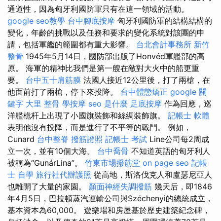
通道性，因為匈牙利國防軍只有在這一領域的活動。
google seo教學
台中腳底按摩
匈牙利國防軍的結構結構的
變化，年齡的挑戰以及任務和要求的變化系統對該團的申
請，包括軍艦的範圍都有重大影響。
台北會計事務所
新竹
整骨
1945年5月14日，國防部出版了Honvéd軍艦部的高
原。 海軍的精神比我們是第一艘在敵對大火中的船更重
要。
台中五十肩筋膜
法國人接近12公里後，打了兩槍，在
他面前打了兩槍，停下來投降。
台中體態矯正
google 關
鍵字
大里 整骨
學按摩
seo 是什麼
足底按摩
作為回應，巡
洋艦桅杆上出現了小國旗裝飾和絲綢裝飾旗。
記帳士 軟體
表明他沒有投降，而是進行了不平等的戰鬥。 例如，
Cunard
台中整脊
撥筋證照
記帳士 考試
Line公司每2周成
立一次，並有10個大海。
台中喬骨
不知道英語的匈牙利人
被稱為“GunárLina”。
竹東市場撥筋堂
on page seo
記帳
士 自學
旅行社代辦護照
從高地，斯洛伐克人和盧瑟尼亞人
也離開了大量的家園。
顏面神經失調撥筋
幾天后，即1846
年4月5日，巴拉頓蒸汽運輸公司與Széchenyi的總統成立，
基本資本為60,000。 遊樂場和房屋基於歷史建築紀念碑，