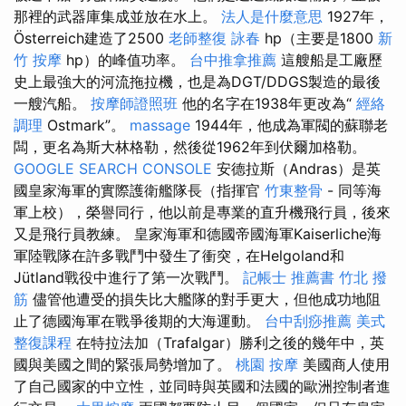
那裡的武器庫集成並放在水上。
法人是什麼意思
1927年，
Österreich建造了2500
老師整復 詠春
hp（主要是1800
新
竹 按摩
hp）的峰值功率。
台中推拿推薦
這艘船是工廠歷
史上最強大的河流拖拉機，也是為DGT/DDGS製造的最後
一艘汽船。
按摩師證照班
他的名字在1938年更改為“
經絡
調理
Ostmark”。
massage
1944年，他成為軍閥的蘇聯老
闆，更名為斯大林格勒，然後從1962年到伏爾加格勒。
GOOGLE SEARCH CONSOLE
安德拉斯（Andras）是英
國皇家海軍的實際護衛艦隊長（指揮官
竹東整骨
- 同等海
軍上校），榮譽同行，他以前是專業的直升機飛行員，後來
又是飛行員教練。 皇家海軍和德國帝國海軍Kaiserliche海
軍陸戰隊在許多戰鬥中發生了衝突，在Helgoland和
Jütland戰役中進行了第一次戰鬥。
記帳士 推薦書
竹北 撥
筋
儘管他遭受的損失比大艦隊的對手更大，但他成功地阻
止了德國海軍在戰爭後期的大海運動。
台中刮痧推薦
美式
整復課程
在特拉法加（Trafalgar）勝利之後的幾年中，英
國與美國之間的緊張局勢增加了。
桃園 按摩
美國商人使用
了自己國家的中立性，並同時與英國和法國的歐洲控制者進