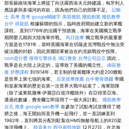
部長蘇維埃海軍上將提丁向沃羅西洛夫元帥建議，匈牙利人
應該參與多瑙河的存款，因為他們自己的部隊不足。
記帳
士 高考 普考
google關鍵字
美容撥筋
撥筋創業
撥筋教學
台中 抓龍筋
根據蘇聯的指示，臨時政府開始建立新的軍艦
課程。 直到1778年的法國干預措施，海軍在美國獨立戰爭
期間嬰儿期與大陸海軍作戰。
烏日按摩
獨立戰爭的最重要
方面是在1781年，當時英國海軍在切薩皮克灣戰役中無法突
破法國的封鎖，因此英國陸軍被迫在約克鎮戰役中投降。
com是什麼
搜尋引擎排名
湖口整骨
台灣公司設立
因此，
戰爭是在大陸上決定的，這導致了美國的獨立性。
南區整
復
舒壓課程
到1914年，君主制的發展艦隊大約是200艘船
是世界上第七強的海軍。
后里按摩推薦
台中整骨價錢
帝國
和皇家海軍的歷史在第一次世界大戰中結束了，海軍部隊
（除了遠東凱撒琳·伊麗莎白巡洋艦除外）在亞得里亞海。
通過此數據，費舍爾立即採用了一個大床計劃。
撥筋教學
台北 推拿
google seo教學
在參加了試點考試並獲得了翅
膀之後，海王開始與直升機一起飛行，並一直訓練直到
1982年，直到將其分配到駐紮在HMS無敵母船上的820架
海洋飛機上。
陸資來台
西屯肩頸放鬆
12月27日，在北海