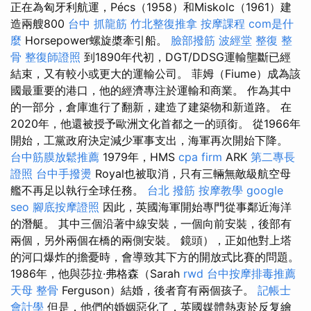
正在為匈牙利航運，Pécs（1958）和Miskolc（1961）建
造兩艘800
台中 抓龍筋
竹北整復推拿
按摩課程
com是什
麼
Horsepower螺旋槳牽引船。
臉部撥筋
波經堂
整復 整
骨
整復師證照
到1890年代初，DGT/DDSG運輸壟斷已經
結束，又有較小或更大的運輸公司。 菲姆（Fiume）成為該
國最重要的港口，他的經濟專注於運輸和商業。 作為其中
的一部分，倉庫進行了翻新，建造了建築物和新道路。 在
2020年，他還被授予歐洲文化首都之一的頭銜。 從1966年
開始，工黨政府決定減少軍事支出，海軍再次開始下降。
台中筋膜放鬆推薦
1979年，HMS
cpa firm
ARK
第二專長
證照
台中手撥燙
Royal也被取消，只有三輛無敵級航空母
艦不再足以執行全球任務。
台北 撥筋
按摩教學
google
seo
腳底按摩證照
因此，英國海軍開始專門從事鄰近海洋
的潛艇。 其中三個沿著中線安裝，一個向前安裝，後部有
兩個，另外兩個在橋的兩側安裝。 鏡頭），正如他對上塔
的河口爆炸的擔憂時，會導致其下方的開放式比賽的問題。
1986年，他與莎拉·弗格森（Sarah
rwd
台中按摩排毒推薦
天母 整骨
Ferguson）結婚，後者育有兩個孩子。
記帳士
會計學
但是，他們的婚姻惡化了，英國媒體熱衷於反复繪