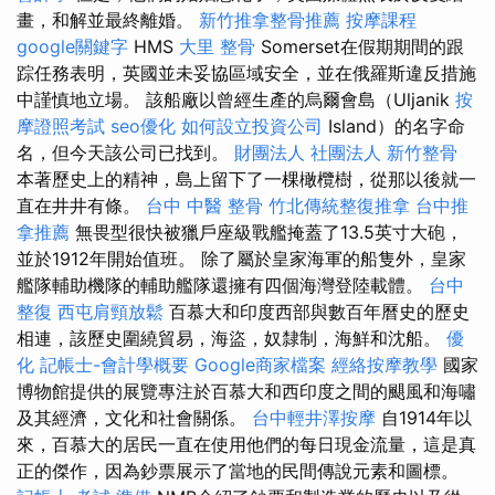
畫，和解並最終離婚。
新竹推拿整骨推薦
按摩課程
google關鍵字
HMS
大里 整骨
Somerset在假期期間的跟
踪任務表明，英國並未妥協區域安全，並在俄羅斯違反措施
中謹慎地立場。 該船廠以曾經生產的烏爾會島（Uljanik
按
摩證照考試
seo優化
如何設立投資公司
Island）的名字命
名，但今天該公司已找到。
財團法人 社團法人
新竹整骨
本著歷史上的精神，島上留下了一棵橄欖樹，從那以後就一
直在井井有條。
台中 中醫 整骨
竹北傳統整復推拿
台中推
拿推薦
無畏型很快被獵戶座級戰艦掩蓋了13.5英寸大砲，
並於1912年開始值班。 除了屬於皇家海軍的船隻外，皇家
艦隊輔助機隊的輔助艦隊還擁有四個海灣登陸載體。
台中
整復
西屯肩頸放鬆
百慕大和印度西部與數百年曆史的歷史
相連，該歷史圍繞貿易，海盜，奴隸制，海鮮和沈船。
優
化
記帳士-會計學概要
Google商家檔案
經絡按摩教學
國家
博物館提供的展覽專注於百慕大和西印度之間的颶風和海嘯
及其經濟，文化和社會關係。
台中輕井澤按摩
自1914年以
來，百慕大的居民一直在使用他們的每日現金流量，這是真
正的傑作，因為鈔票展示了當地的民間傳說元素和圖標。