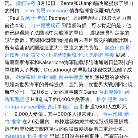
沉。
撥筋課程
8月16日，Zenta和Ulan的驅逐艦提供了黑山
的封鎖。
seo 意思
massage
債券指揮官保羅·帕克納
（Paul
記帳士 考試
Pachner）上尉轉過船，以最大的力量
前往本港。
台中體態矯正
到這個時候，可以肯定的是，他
們已經遇到了法國地中海艦隊的單位。 遵循無畏型定義的
設計參數，英國和德國開始是前所未有且廣泛的戰艦計劃，
所有這些都試圖建造更大，更強大的武裝船。
數位行銷
附
近按摩
外商設立公司
按摩證照班
竹北博愛街 整復
結果，
隨著皇家海軍和Kaiserliche海軍陸戰隊迅速通過日益現代的
軍艦擴大了界限，Dreadnough的早期姐妹很快就脫離了成
績。
外燴茶點
台中油壓
台中手撥燙
受到無畏型的啟發的
戰艦為世界海軍的骨幹提供，直到第二次世界大戰期間出現
航空公司。 12月6日，新的軍事醫院Camp
台北整復師
經
絡調理證照
Hill造成了約1,400名受害者。
推拿 證照
seo
company
seo優化
會計事務所 台北
超過1,600人立即死
亡，9,000人受傷，其中300多人後來死亡。
台中泡腳
新
竹 推拿
在2.6公里內，每棟建築物總共被摧毀或嚴重損壞。
這些燈屬於敵方艦隊單位的假設鼓勵我從港口重新命名。
massage
北投 推拿
早晨15日沒有任何事件，而霧部分在