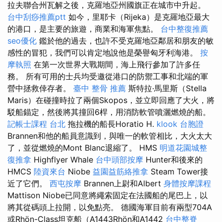
拉夫聯合州瓦解之後，克羅地亞州國旗正在城市中升起。
台中刮痧推薦ptt
如今，里耶卡（Rijeka）是克羅地亞最大
的港口，是主要的旅遊，商業和海軍焦點。
台中整復推薦
seo優化
鑑於他的過去，也許不受克羅地亞鄰居和朋友的敏
感性的冒犯，我們可以肯定地說他是榮譽匈牙利海港。
按
摩執照
在第一次世界大戰期間，海上飛行參加了許多任
務。 所有可用的士兵均受邀從港口的防禦工事和北端的軍
營中拯救倖存者。
臺中 整骨 推薦
斯特拉·馬里斯（Stella
Maris）在碰撞時拉了兩個Skopos，並立即回應了大火，​​將
駁船錨定，然後將其撞回6桿，用消防軟管噴灑燃燒的船。
記帳士課程 台北
拖拉機的船長Horatio H.
klook 台胞證
Brannen和他的船員意識到，與唯一的軟管相比，大火太大
了，並從燃燒的Mont Blanc退縮了。 HMS
明道花園城整
復推拿
Highflyer Whale
台中頭部按摩
Hunter和後來的
HMCS
陸資來台
Niobe
益園益筋絡推拿
Steam Tower接
近了它們。
西屯按摩
Brannen上尉和Albert
身體按摩課程
Mattison Niobe已同意將繩索固定在法國船的尾巴上，以
將其從碼頭上拉開，以免點亮。 德國海軍目前有兩型704A
或Rhön-Class坦克船（A1443Rhön和A1442
台中整脊