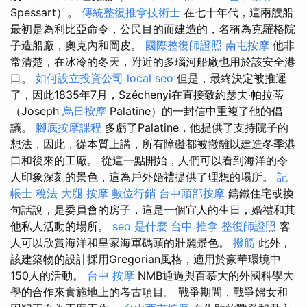
Spessart）。
傳統整復推拿技術士
在七十年代，這兩艘船
最初是為利比亞命令，公民目的而建造的，名稱為克羅格院
子造船廠，奧克內和岡皮。
國際整復師證照
南屯按摩
他非
常清楚，在冰冷的冬天，附近的多瑙河船廠也用於該安全港
口。
如何設立投資公司
local seo
但是，最終決定被推遲
了，因此1835年7月，Széchenyi在直接致約瑟夫·帕拉蒂
（Joseph
烏日按摩
Palatine）的一封信中重複了他的倡
議。
腳底按摩課程
多虧了Palatine，他提供了支持院子的
想法，因此，從本質上講，所有障礙都被撤離以建造冬季港
口和後來的工廠。 從這一點開始，人們可以看到海洋的令
人印象深刻的景色，這為戶外婚禮提供了理想的場所。
記
帳士 稅法
大腿 按摩
數位行銷
台中頭部按摩
鑄鐵住宅或換
句話說，是委員會的房子，這是一個宜人的生日，婚禮和其
他私人活動的場所。
seo 是什麼
台中 推拿
整復師證照
客
人可以欣賞海洋和皇家海軍碼頭的壯麗景色。
撥筋
此外，
該建築物的設計採用Gregorian風格，適用於豪華環境中
150人的活動。
台中 按摩
NMB通過與百慕大的外國科學大
學的合作來實施地上的考古項目。 戰爭期間，戰爭婦女和