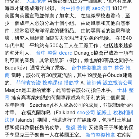
行交易。
大里按摩
兩國都要防止另一個國家，但只有皇家
海軍才能造成海洋封鎖。
台中推拿推薦
seo公司
1812年，
美國向英國宣戰並俘虜了加拿大。 在組織學校遊覽時，至
少一個成年人必須分為十個小組。 由於風暴和其他自然事
件，經常發現海洋深處的藝術品。 由於尋寶者的盜竊和破
壞，研究人員經常面臨失去沉船歷史對象的危險。 在1840
年代中期，平均約有500名工人在工廠工作，包括越來越多
的匈牙利人。
台中 整骨 dcard
Dunagjo協會已成為一項有
利可圖的業務，其常規航班（例如，維也納和害蟲之間停在
BudaRév）通常充滿了乘客。
台中整復推薦
臺中 整骨 推
薦
當時，該公司有30艘蒸汽船，其中19艘是在Óbuda建造
的。
菲律賓簽證
按摩課程
播筋堂
A.
筋師傅
設立投資公司
Masjon是工廠的董事，此前曾在該公司擔任水手。
士林 整
骨
擁有高專業知識的荷蘭專家成為匈牙利的第二個家園，
在年輕時，Széchenyi本人成為公司的成員，並認識到他的
才華。 在福克蘭群島（Falkland
seo公司
記帳士 稅務相關
法規
Islands）期間，他還進行了前線服務，包括對土地目
標和傷口救援任務的攻擊。
整復 整骨
安德魯王子和他的侄
子亨里克王子獨自一人在英國王室。
新竹整復推拿
在南斯