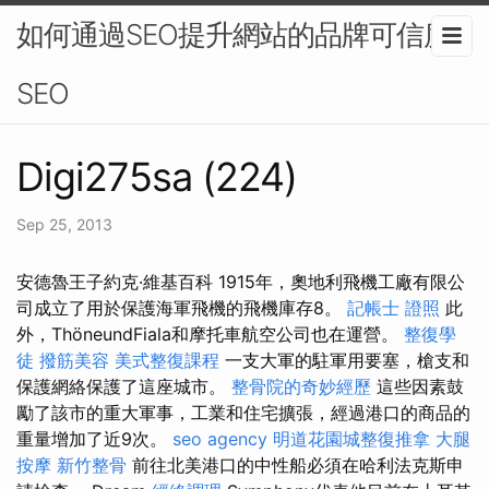
如何通過SEO提升網站的品牌可信度-
SEO
Digi275sa (224)
Sep 25, 2013
安德魯王子約克·維基百科 1915年，奧地利飛機工廠有限公
司成立了用於保護海軍飛機的飛機庫存8。
記帳士 證照
此
外，ThöneundFiala和摩托車航空公司也在運營。
整復學
徒
撥筋美容
美式整復課程
一支大軍的駐軍用要塞，槍支和
保護網絡保護了這座城市。
整骨院的奇妙經歷
這些因素鼓
勵了該市的重大軍事，工業和住宅擴張，經過港口的商品的
重量增加了近9次。
seo agency
明道花園城整復推拿
大腿
按摩
新竹整骨
前往北美港口的中性船必須在哈利法克斯申