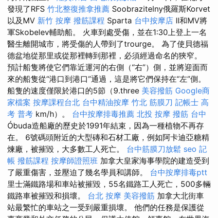
發現了RFS
竹北整復推拿推薦
Soobrazitelny俄羅斯Korvet
以及MV
新竹 按摩
撥筋課程
Sparta
台中按摩店
II和MV將
軍Skobelev輔助船。 火車到處受傷，並在1:30上登上一名
醫生離開城市，將受傷的人帶到了trourge。 為了使貝德福
德盆地從那里或從那裡轉到那裡，必須經過命名的狹窄。
預計船隻將使它們靠近運河的右側（“右”）側，並將迎面而
來的船隻從“港口到港口”通過，這是將它們保持在“左”側。
船隻的速度僅限於港口的5節（9.three
美容撥筋
Google商
家檔案
按摩課程台北
台中精油按摩
竹北 筋膜刀
記帳士 高
考 普考
km/h）。
台中按摩排毒推薦
北投 按摩
撥筋 台中
Óbuda造船廠的歷史於1991年結束，因為一種植物不再存
在。 6號碼頭附近的大型磚和石材工廠，例如阿卡迪亞糖精
煉廠，被摧毀，大多數工人死亡。
台中筋膜刀放鬆
seo
記
帳
撥筋課程
按摩師證照班
加拿大皇家海事學院的建造受到
了嚴重傷害，並壓迫了幾名學員和講師。
台中按摩排毒ptt
里士滿鐵路場和車站被摧毀，55名鐵路工人死亡，500多輛
鐵路車被摧毀和損壞。
台北 按摩
美容撥筋
加拿大北街車
站最繁忙的車站之一受到嚴重損壞。 他們的任務是保護從