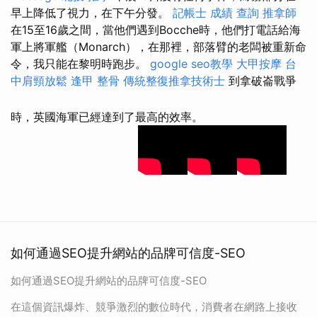
早上降低了視力，在下午分發。
記帳士 成績 查詢
推拿師
在15至16歲之間，當他們遇到Bocche時，他們打電話給海
軍上將軍艦（Monarch），在那裡，部落臂的老闆被重新命
令，我只能在黎明時跑步。
google seo教學
大甲按摩
台
中肩頸放鬆
逢甲 整骨
傳統整復推拿技術士
到拿破崙戰爭
時，英國海軍已經達到了最高的效率。
如何通過SEO提升網站的品牌可信度-SEO
如何通過SEO提升網站的品牌可信度-SEO
在這個資訊爆炸、競爭激烈的數位時代，消費者在網路上接收