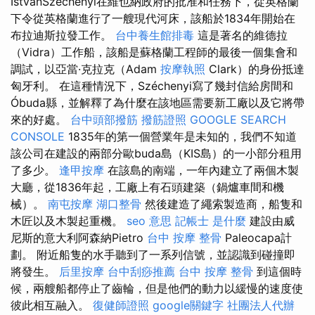
IstvánSzéchenyi在維也納政府的批准和任務下，從英格蘭
下令從英格蘭進行了一艘現代河床，該船於1834年開始在
布拉迪斯拉發工作。
台中養生館排毒
這是著名的維德拉
（Vidra）工作船，該船是蘇格蘭工程師的最後一個集會和
調試，以亞當·克拉克（Adam
按摩執照
Clark）的身份抵達
匈牙利。 在這種情況下，Széchenyi寫了幾封信給房間和
Óbuda縣，並解釋了為什麼在該地區需要新工廠以及它將帶
來的好處。
台中頭部撥筋
撥筋證照
GOOGLE SEARCH
CONSOLE
1835年的第一個營業年是未知的，我們不知道
該公司在建設的兩部分歐buda島（KIS島）的一小部分租用
了多少。
逢甲按摩
在該島的南端，一年內建立了兩個木製
大廳，從1836年起，工廠上有石頭建築（鍋爐車間和機
械）。
南屯按摩
湖口整骨
然後建造了繩索製造商，船隻和
木匠以及木製起重機。
seo 意思
記帳士 是什麼
建設由威
尼斯的意大利阿森納Pietro
台中 按摩 整骨
Paleocapa計
劃。 附近船隻的水手聽到了一系列信號，並認識到碰撞即
將發生。
后里按摩
台中刮痧推薦
台中 按摩 整骨
到這個時
候，兩艘船都停止了齒輪，但是他們的動力以緩慢的速度使
彼此相互融入。
復健師證照
google關鍵字
社團法人代辦