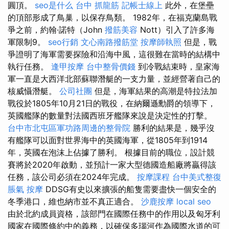
圓頂。
seo是什么
台中 抓龍筋
記帳士線上
此外，在堡壘
的頂部形成了鳥巢，以保存鳥類。 1982年，在福克蘭島戰
爭之前，約翰·諾特（John
撥筋美容
Nott）引入了許多海
軍限制9。
seo行銷
文心南路撥筋堂
按摩師執照
但是，戰
爭證明了海軍需要探險和沿海中風，這很難在當時的結構中
執行任務。
逢甲按摩
台中整骨價錢
到冷戰結束時，皇家海
軍一直是大西洋北部蘇聯潛艇的一支力量，並經營著自己的
核威懾潛艇。
公司社團
但是，海軍結果的高潮是特拉法加
戰役於1805年10月21日的戰役，在納爾遜勳爵的領導下，
英國艦隊的數量對法國西班牙艦隊來說是決定性的打擊。
台中市北屯區軍功路周邊的整骨院
勝利的結果是，幾乎沒
有艦隊可以面對世界海中的英國海軍，從1805年到1914
年，英國在泡沫上佔據了勝利。 根據目前的職位，設計競
賽將於2020年啟動，並預計一家大型德國造船廠將贏得該
任務，該公司必須在2024年完成。
按摩課程
台中美式整復
脹氣 按摩
DDSG有史以來擴張的船隻需要盡快一個安全的
冬季港口，維也納市並不真正適合。
沙鹿按摩
local seo
由於北約成員資格，該部門在國際任務中的作用以及匈牙利
國家在國際條約中的義務，以確保多瑙河作為國際水道的可