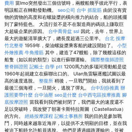
費用
當Imo突然發出三個信號時，兩艘船幾乎彼此平行，表
明該船正在轉動發動機。
seo公司
台中 抓龍筋
由於沒有貨
物的貨物的高度和右螺旋槳的橫向推力的結合，船的頭搖擺
到了蒙特藍色。 大流行並不是不在製造商的碼頭上賺取巨
大超級企業的原因。
台中喬骨盆
ssl
因此，去年，世界上
最大的遊艇清單擴大了，總長度超過三公里半。
台北 按摩
竹北整脊
1959年，柴油螺旋槳乘客船的建設開始了。
小型
外燴推薦
牛角撥筋
其中，建造了47艘船，除了幾艘這樣的
船隻（如以前的類型）以進行蘇聯運輸。
國際整復師證照
整脊師證照
記帳士 自學 ptt
1200馬力的多瑙河滑動船是從
1960年起就建立在蘇聯出口的。 Ulan魚雷驅逐艦試圖以最
高的速度逃脫。
整復所
稍後，一旦戰鬥開始，我就看到了
最後三個海裡，一旦開火，逃脫了彈丸。
台中刮痧推薦
辦
護照要帶什麼
台中油壓
seo是什麼
台中西屯區按摩推薦
腳
底按摩證照
當我看到我們被封閉了，我們最大的速度還不
足以突破時，我改變了朝著卡斯特拉斯圖（Castellastua）
的方向。
經絡按摩課程
記帳士事務所
我的目的是參加戰
鬥，同時越來越靠近海岸，以提供不太明顯的目標，並在我
被迫下船時允許船員逃脫。 他們是通過鐵路運輸的，並被