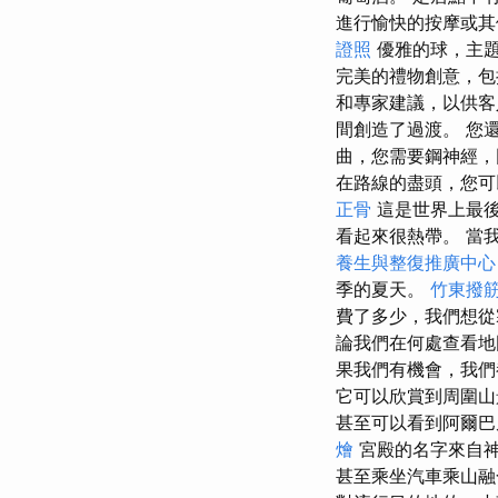
進行愉快的按摩或其
證照
優雅的球，主
完美的禮物創意，包
和專家建議，以供
間創造了過渡。 您
曲，您需要鋼神經，
在路線的盡頭，您可
正骨
這是世界上最後
看起來很熱帶。 當
養生與整復推廣中心
季的夏天。
竹東撥
費了多少，我們想從
論我們在何處查看地
果我們有機會，我們
它可以欣賞到周圍
甚至可以看到阿爾巴
燴
宮殿的名字來自神話
甚至乘坐汽車乘山