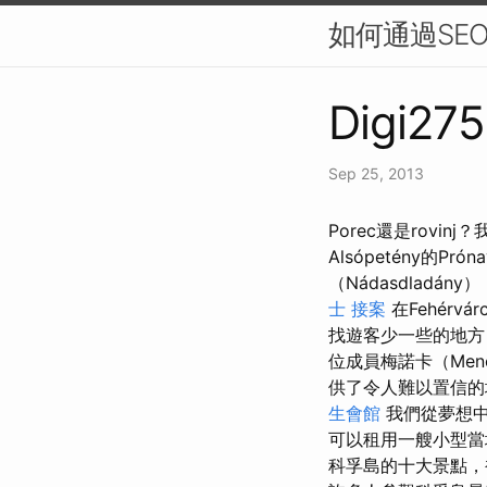
如何通過SE
Digi275
Sep 25, 2013
Porec還是rovi
Alsópetény的P
（Nádasdlad
士 接案
在Fehérv
找遊客少一些的地方
位成員梅諾卡（Me
供了令人難以置信的
生會館
我們從夢想
可以租用一艘小型當
科孚島的十大景點