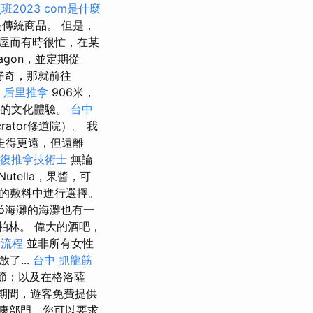
2023
com是什麼
是傳統商品。 但是，
屋而有時很忙，在某
agon，並定期從
好奇，那就前往
！
后里推拿
906米，
趣的文化體驗。
台中
rator修道院）。 我
走得更遠，但遠離
復推拿技術士
無論
tella，果醬，可
的敷料中進行選擇。
szó海灘的海灘也有一
柏林。 偉大的酒吧，
請流程
並非所有女性
了...
台中 抓龍筋
音樂節；以及在格洛薩
期間，遊客免費提供
康部門，您可以要求