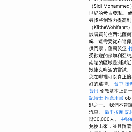
（Sidi Mohamm
世紀的考古發現。 
尋找將創造力提高到
（KätheWohlf
該購買前往西北薩爾
輯，這需要從布達
供門票，薩爾茨堡
受歡迎的保加利亞納
南端的區域是測試近
毀捷克啤酒的嘗試。
您在哪裡可以真正擁有
好的選擇。
台中 按
費用
倫敦基本上是
記帳士 推薦用書
o
點之一。 我們不建
汽車。
后里按摩
記
斯30,000人。
中醫
兌換出來，並且隨著