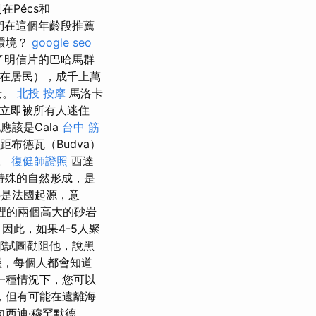
Pécs和
他們在這個年齡段推薦
環境？
google seo
了明信片的巴哈馬群
住在居民），成千上萬
景。
北投 按摩
馬洛卡
象立即被所有人迷住
該是Cala
台中 筋
個距布德瓦（Budva）
氛。
復健師證照
西達
種特殊的自然形成，是
名字是法國起源，意
裡的兩個高大的砂岩
因此，如果4-5人聚
人都試圖勸阻他，說黑
堡，每個人都會知道
一種情況下，您可以
，但有可能在遠離海
西迪·穆罕默德