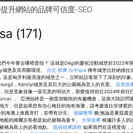
O提升網站的品牌可信度-SEO
sa (171)
nj？我們今年要去哪裡度假？ 這就是Dégi的慶祝活動城堡於2022
rónay城堡及其周圍環境。
台北 按摩
台中spa
傳奇城堡位於納德拉
ány），這是匈牙利最浪漫的城堡之一，立即給訪客留下了深刻的印
árcsurgó，Károlyi城堡及其巨大的公園稱為宜人的充電。
后里按
，但是景象就像一張完美的明信片，那麼值得前往2024年前往
norca）。 亞洲始終是一個度假愉快的有趣機會，這個大陸訪問
地方，但是如果您有信心梅目的地有海灘，請考慮逃往菲律賓
中的海灘上推薦哥打，並帶有沙舌。
拔罐教學
糖;無論是番茄還
地船的維爾京島都是如此被稱為曼卡。
大里按摩
根據許多人的
，被稱為島上的必看地點。
筋絡按摩課程
如果我們在這裡度假，