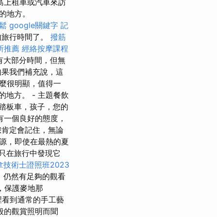
島上租車或汽車來訪
的地方。
鬆
google關鍵字
記
的旅行時間了。
撥筋
所推薦
經絡按摩課程
有大部分時間，但無
如果我們補充說，這
麼很明顯，值得一
地方。 - 主題餐飲
踏板車，孩子，您的
有一個良好的態度，
您肯定會記住，無論
源，即使在最熱的夏
只在旅行中發現它
技術士證照班2023
時，仍然有足夠的觀看
，保護麥地那
這裡看到通常的手工藝
般的觀賞照明而聞