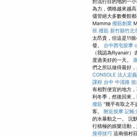
對流行目的地的一
為力，價格越來越高
儘管絕大多數餐館都
Mamma
撥筋創業
M
班
撥筋 新竹縣竹北
太昂貴，但這是11
發。
台中西屯按摩
（我認為Ryanair）
度過美好的一天。
們之所以做得最好，
CONSOLE
法人定義
課程
台中 中清路 按
有相對便宜的地方，
利冬季，然後回來，
撥筋
“幾乎有取之不
客。
附近按摩
記帳
的水暴動之一。 沉默
行積極的娛樂活動，
搜尋技巧
這兩個村莊