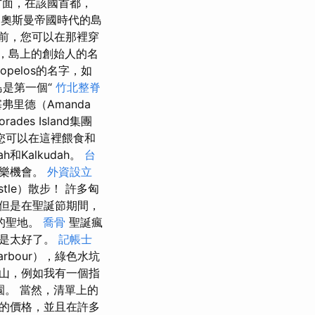
面，在該國首都，
代到奧斯曼帝國時代的島
前，您可以在那裡穿
人物，島上的創始人的名
pelos的名字，如
，該島是第一個“
竹北整脊
塞弗里德（Amanda
es Island集團
您可以在這裡餵食和
ah和Kalkudah。
台
娛樂機會。
外資設立
stle）散步！ 許多匈
但是在聖誕節期間，
的聖地。
喬骨
聖誕瘋
真是太好了。
記帳士
arbour），綠色水坑
山，例如我有一個指
公園。 當然，清單上的
的價格，並且在許多