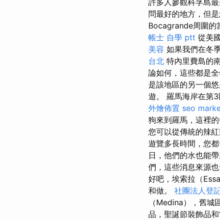
許多人參觀科孚島
問最好的地方，但是
Bocagrande
帳士 自學 ptt
從美國
美容
如果我們在冬
台北
特內里費島的南
論如何，這些都是全
是該地區的另一個悠
遊。 羅馬海岸在第
外燴佈置
seo marke
狗來到羅馬，這裡
您可以從傳統的辣紅
遊覽多長時間，您
日，他們的水也能
們，這些消息來源
好吧，埃索拉（Ess
和做。
社團法人登
（Medina），舊城
品，聖誕節裝飾品