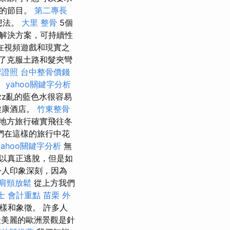
們的節目。
第二專長
想法。
大里 整骨
5個
解決方案，可持續性
在視頻遊戲和現實之
了克服土路和髮夾彎
摩證照
台中整骨價錢
。
yahoo關鍵字分析
zz亂的藍色水很容易
健康酒店。
竹東整骨
地方旅行確實飛往冬
們在這樣的旅行中花
yahoo關鍵字分析
無
以真正逃脫，但是如
令人印象深刻，因為
肩頸放鬆
從上方我們
士 會計重點
苗栗 外
榜樣和象徵。 許多人
美麗的歐洲景觀是針