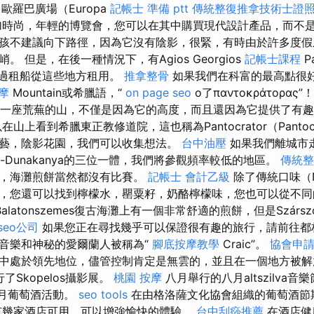
歐羅巴廣場（Europa
記帳士 準備 ptt
傳統整復推拿技術士證照班
個更加時尚，年輕的博覽會，您可以在其中購買現代設計產品，而不
孩不建議向下路徑，因為它沒有陰影，很緊，有時由於許多度假
 但是，在後一種情況下，有Agios Georgios
記帳士課程
P
甚至通過租船從這些地方租用。
推拿整骨
如果我們在科富的最高點很
摩
Mountain或希臘語，“
on page seo
o了παντοκράτορας”
北部的一座荒蕪的山，不僅是因為它的高度，而且還因為它提供了有
山上看到希臘東正教修道院，這也稱為Pantocrator（Pantoc
藝，陰影花園，我們可以收集想法。
台中油壓
如果我們離城市
a-Lake-Dunakanya的三位一體，我們將參觀頻率較低的地區。
傳統整
湖，海灘煎餅當然都沒有比賽。
記帳士 會計乙級
除了傳統口味（Nu
，您還可以找到檸檬水，罌粟籽，奶酪檸檬味，您也可以從不同
alatonszemes復古海灘上有一個非常舒適的煎餅，但是Szár
seo公司
如果您正在尋找幾乎可以保證很有趣的旅行，請前往都
音樂和神秘的愛爾蘭人被稱為“
腳底按摩教學
Craic”。
協會申
中處於領先地位，儘管控制肯定是無雲的，並且在一個地方被解放
了Skopelos攝影展。
桃園 按摩
八月舉行的八月altszilva
的9月葡萄酒活動。
seo tools
在由格洛薩文化協會組織的葡萄酒節
有幾家酒店可用，可以增強愉快的體驗。
台中刮痧推薦
在酒店健