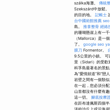
szálka海灘。
傳統
Szekszárd中
的目的地。
記帳士
台中國術館推薦
seo
島。
推拿整骨
經絡
的珊瑚懸崖上有一千
（Mallorca
了。
google seo
y
膜刀
Formentor。
9.5公里的小鎮。
里（Sidari）的受
科孚島最著名的景
為“愛情頻道”和“戀人
岩壁之間有一個類似
在一起，您必須分配這
山首都沒有什麼有趣
這一切。
腳底按摩
在距布達佩斯四個
洋的沙丘上或沿海岸