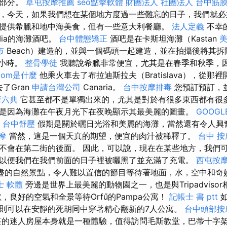
小部分。
草屯按摩推薦
seo點擊軟體
財團法人 社團法人
台中筋
，今天，如果我們想在某個地方度過一些難忘的日子，我們就必
提供希臘和地中海美食，但有一些意大利餐廳。
法人定義
不幸
ia的海灘酒吧。
台中體態矯正
酒吧是在卡斯坦海灘（Kastan
市
Beach）建造的，並與一個碼頭一起建造，並在拍攝後將其拆
個小時。
整骨學徒
我聽說希臘非常便宜，尤其是在春季和秋季，
com是什麼
他乘火車去了布拉迪斯拉夫（Bratislava），從那
去了Gran
申請台灣公司
Canaria。
台中按摩排毒
您預訂預訂，
唐六典
它甚至都不是單獨出來的，尤其是對於有很多東西都有很多好
是因為海灘在午夜月光下在夜晚顯示其最美麗的圖畫。
GOOGL
台中舒壓
假期是關於曬日光浴和美麗的海灘，當然還有令人興
摩
當然，這是一個天真的期望，便宜的肉汁被稀釋了。
台中 按
不會在第二街的後面。 因此，可以說，現在在某些地方，我們
以便我們在我們前面的日子裡被曬黑了並充滿了充電。
西屯按
盡的自然景點，令人難以置信的節目等待著地面，水，空中和奇
士 軟體
旁邊是世界上最美麗的動物園之一，也是與Tripadviso
，良好的空氣和全景等待Orfű的Pampa公寓！
記帳士 書 ptt
如
則可以在安靜的死胡同中穿著精心翻新的7人公寓。
台中頭部按
的迷人房屋本身就是一種體驗，值得訪問毛斯教堂，巴蒂十字