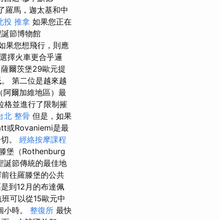
示了羅馬，迦太基和中
北投 推拿
如果您正在
聖誕節博物館
如果您想飛行，則應
選擇火車更合乎邏
，薩爾茨堡29歐元提
。 第二位是越來越
（阿爾加維地區）最
布拉格並進行了限制摧
台北 整骨
但是，如果
Rovaniemi是最
一切。
經絡按摩課程
堡（Rothenburg
國聖誕節傳統的最佳地
擇前往羅滕堡的公共
是到12月的布達佩
航班可以從15歐元中
個小時。
整復所
最快