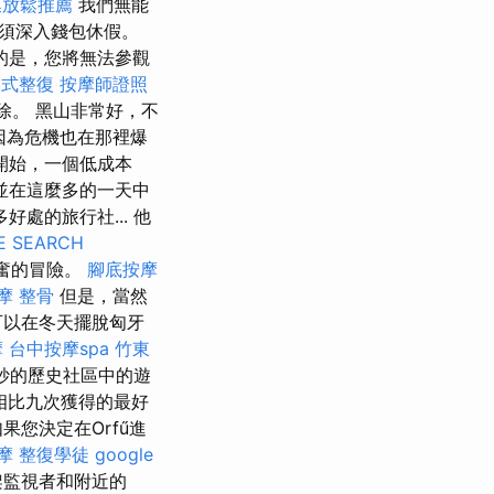
膜放鬆推薦
我們無能
須深入錢包休假。
的是，您將無法參觀
美式整復
按摩師證照
除。 黑山非常好，不
因為危機也在那裡爆
裡開始，一個低成本
並在這麼多的一天中
處的旅行社... 他
E SEARCH
奮的冒險。
腳底按摩
摩 整骨
但是，當然
可以在冬天擺脫匈牙
摩
台中按摩spa
竹東
妙的歷史社區中的遊
r相比九次獲得的最好
果您決定在Orfű進
摩
整復學徒
google
架監視者和附近的