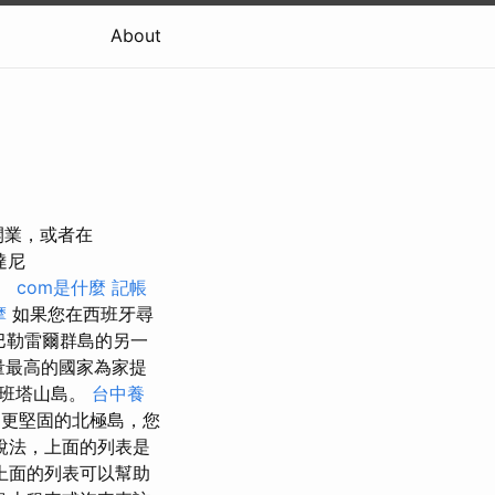
About
年開業，或者在
達尼
象。
com是什麼
記帳
摩
如果您在西班牙尋
巴勒雷爾群島的另一
量最高的國家為家提
的班塔山島。
台中養
是更堅固的北極島，您
說法，上面的列表是
上面的列表可以幫助