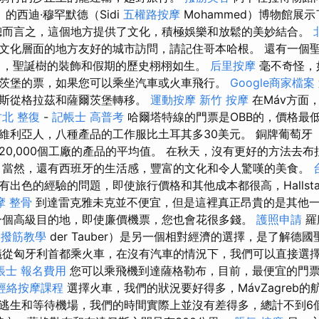
ed）的西迪·穆罕默德（Sidi
五權路按摩
Mohammed）博物館展
總而言之，這個地方提供了文化，積極娛樂和放鬆的美妙結合。
文化層面的地方友好的城市訪問，請記住哥本哈根。 還有一個
ahrt），聖誕樹的裝飾和假期的歷史栩栩如生。
后里按摩
毫不奇怪，
茨堡的票，如果您可以乘坐汽車或火車飛行。
Google商家檔案
佩斯從格拉茲和薩爾茨堡轉移。
運動按摩
新竹 按摩
在Máv方面
竹北 整復
-
記帳士 高普考
哈爾塔特線的門票是OBB的，價格最低
維利亞人，八種產品的工作服比土耳其多30美元。 銅牌葡萄牙
20,000個工廠的產品的平均值。 在秋天，沒有更好的方法去
 當然，還有西班牙的生活感，豐富的文化和令人驚嘆的美食。
出色的經驗的問題，即使旅行價格和其他成本都很高，Hallstatt或
摩 整骨
到達雷克雅未克並不便宜，但是這裡真正昂貴的是其他
一個高級目的地，即使廉價機票，您也會花很多錢。
護照申請
羅滕
b
撥筋教學
der Tauber）是另一個相對經濟的選擇，是了解德
議從匈牙利首都乘火車，在沒有汽車的情況下，我們可以直接選
帳士 報名費用
您可以乘飛機到達薩格勒布，目前，最便宜的門票
經絡按摩課程
選擇火車，我們的狀況要好得多，MávZagreb的
逃生和等待機場，我們的時間實際上並沒有差得多，總計不到6