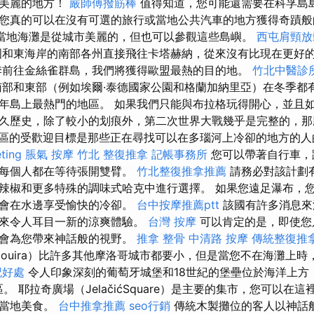
最美麗的地方！
嚴師傅撥筋棒
值得知道，您可能還需要在科孚島
您真的可以在沒有可選的旅行或當地公共汽車的地方獲得奇蹟般
周圍的當地海灘是從城市美麗的，但也可以參觀這些島嶼。
西屯肩頸放
和東海岸的南部各州直接飛往卡塔赫納，從來沒有比現在更好
季前往金絲雀群島，我們將獲得歐盟最熱的目的地。
竹北中醫診
部和東部（例如埃爾·泰德國家公園和格蘭加納里亞）在冬季都
年島上最熱門的地區。 如果我們只能與布拉格玩得開心，並且
久歷史，除了較小的划痕外，第二次世界大戰幾乎是完整的，那
3區的受歡迎目標是那些正在尋找可以在多瑙河上冷卻的地方的人的
ting
脹氣 按摩
竹北 整復推拿
記帳事務所
您可以帶著自行車，
的每個人都在等待張開雙臂。
竹北整復推拿推薦
請務必對該計劃
辣椒和更多特殊的調味式哈克中進行選擇。 如果您遠足瀑布，
都會在水邊享受愉快的冷卻。
台中按摩推薦ptt
該國有許多消息來
帶來令人耳目一新的涼爽體驗。
台灣 按摩
可以肯定的是，即使您
也會為您帶來神話般的視野。
推拿 整骨
中清路 按摩
傳統整復推拿
aouira）比許多其他摩洛哥城市都要小，但是當您不在海灘上
記好處
令人印象深刻的葡萄牙城堡和18世紀的堡壘位於海洋上方
區。 耶拉奇廣場（JelačićSquare）是主要的集市，您可以在
和當地美食。
台中推拿推薦
seo行銷
傳統木製攤位的客人以神話