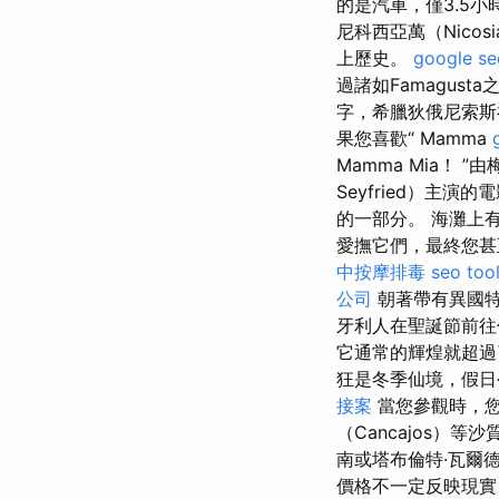
的是汽車，僅3.5
尼科西亞萬（Nico
上歷史。
google 
過諸如Famagus
字，希臘狄俄尼索斯
果您喜歡“ Mamma
Mamma Mia！ ”
Seyfried）主演的
的一部分。 海灘上
愛撫它們，最終您
中按摩排毒
seo too
公司
朝著帶有異國特
牙利人在聖誕節前往
它通常的輝煌就超
狂是冬季仙境，假日
接案
當您參觀時，您
（Cancajos）等
南或塔布倫特·瓦爾德拉（
價格不一定反映現實