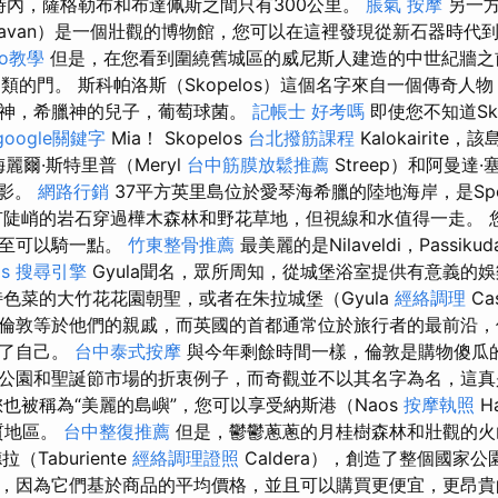
小時內，薩格勒布和布達佩斯之間只有300公里。
脹氣 按摩
另一方
siavan）是一個壯觀的博物館，您可以在這裡發現從新石器時
seo教學
但是，在您看到圍繞舊城區的威尼斯人建造的中世紀牆之
ta之類的門。 斯科帕洛斯（Skopelos）這個名字來自一個傳奇
神，希臘神的兒子，葡萄球菌。
記帳士 好考嗎
即使您不知道Sko
google關鍵字
Mia！ Skopelos
台北撥筋課程
Kalokairite
由梅麗爾·斯特里普（Meryl
台中筋膜放鬆推薦
Streep）和阿曼達·
電影。
網路行銷
37平方英里島位於愛琴海希臘的陸地海岸，是Sporad
有陡峭的岩石穿過樺木森林和野花草地，但視線和水值得一走。 
甚至可以騎一點。
竹東整骨推薦
最美麗的是Nilaveldi，Passikud
ls
搜尋引擎
Gyula聞名，眾所周知，從城堡浴室提供有意義的
色菜的大竹花花園朝聖，或者在朱拉城堡（Gyula
經絡調理
Ca
倫敦等於他們的親戚，而英國的首都通常位於旅行者的最前沿，
過了自己。
台中泰式按摩
與今年剩餘時間一樣，倫敦是購物傻瓜
公園和聖誕節市場的折衷例子，而奇觀並不以其名字為名，這
也被稱為“美麗的島嶼”，您可以享受納斯港（Naos
按摩執照
H
沙質地區。
台中整復推薦
但是，鬱鬱蔥蔥的月桂樹森林和壯觀的火
Taburiente
經絡調理證照
Caldera），創造了整個國家
，因為它們基於商品的平均價格，並且可以購買更便宜，更昂貴