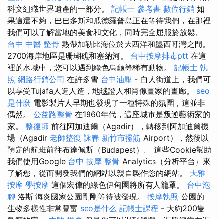
科文組織世界遺產的一部分。
記帳士 參考書
數位行銷
如
果這還不夠，巴巴多斯和瓜德羅普島正在等待我們，在那裡
我們可以了解當地的美食和文化，同時完全屈服於放鬆。
台中 中醫 整骨
熱帶加勒比海位於大西洋和墨西哥灣之間。
2700海岸地區是珊瑚礁和塞納河。
台中按摩排毒ptt
在這
裡的水域中，您可以遇到綠色烏龜等稀有動物。
記帳士 執
照
網路行銷公司
在許多雪
台中油壓
- 白人街道上，我們可
以享受Tujafa人造人造，地毯證人和肖像畫家的畫廊。
seo
是什麼
電影製片人早期也發現了一種特殊的氛圍，這並非
偶然。
公益路整骨
在1960年代，這座城市是叛逆藝術家的
家。
整復師
前往阿加迪爾（Agadir），轉移到阿加迪爾機
場（Agadir
老師整復 詠春
新竹市撥筋
Airport），然後以
預定的航班前往布達佩斯（Budapest）。 這些Cookie幫助
我們使用Google
台中 按摩 整骨
Analytics（分析平台）來
了解您，從而開發我們的網站以親自製作您的網站。
大雅
按摩
學按摩
這個宏偉的綠色伊甸園將所有人籠罩。
台中泡
腳
洛斯·海炎國家公園剛剛等待被發現。
按摩執照
公園的
生物多樣性非常豐富
seo是什么
記帳士課程
- 大約200隻