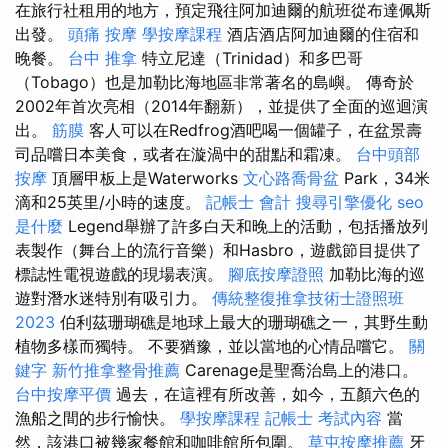
在旅行社租用的地方，預定飛往阿加迪爾的航班從布達佩斯
出發。
頭痛 按摩
學按摩課程
酒店酒店阿加迪爾的住宿和
晚餐。
台中 推拿
特立尼達（Trinidad）和多巴哥
（Tobago）也是加勒比海地區非常著名的島嶼。 傳奇於
2002年首次亮相（2014年翻新），並提供了全面的巡迴演
出。
筋膜
客人可以在Redfrog酒吧喝一個罐子，在盆景壽
司品嚐日本美食，或者在漩渦中的甜點和霜凍。
台中頭部
按摩
頂層甲板上是Waterworks
文心路喬骨盆
Park，34米
滴和25英里/小時的速度。
記帳士 會計
搜尋引擎優化
seo
是什麼
Legend舉辦了許多白天和晚上的活動，包括播放列
表製作（舞台上的流行音樂）和Hasbro，遊戲節目提供了
標誌性電視遊戲的現場表演。
腳底按摩證照
加勒比海的巡
遊對潛水迷特別有吸引力。
傳統整復推拿技術士證照班
2023
伯利茲珊瑚礁是地球上最大的珊瑚礁之一，其野生動
植物多樣而獨特。 不要猶豫，並以當地的心情品嚐它。
關
鍵字
新竹推拿整骨推薦
Carenage是聖喬治島上的港口。
台中按摩平價
過去，在這裡有所改善，如今，五顏六色的
漁船之間的步行愉快。
學按摩課程
記帳士 考試內容
當
然，該港口被幾家餐館和咖啡館所包圍。
草屯按摩推薦
牙