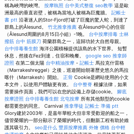
稱為峽灣的峽灣。
按摩執照
台中美式整復
seo教學
這是歐
洲最高的垂直岩壁，被稱為當地人被稱為巨魔牆。
記帳士
書 ptt
沿著迷人的Stor-Fjord打破了巨魔的驚人蛇，到達了
群島上的Ålesund。
竹北推拿推薦
在Ålesund中心的住宿
（Ålesund周圍的8月15日小組）-1晚。
台中按摩排毒
士林
撥筋
台中 筋膜刀
荷蘭群島之一，這歸功於大自然母親。
台中排毒養生館
海洋公園積極提供該島的水下世界。 短暫
休息，然後在Fez到達，住宿和晚餐。
google seo
推拿師
證照
在第二個太陽
台中精油按摩
-
記帳士
馬拉克什雷格
（Marrakeshreggel）之後，巡遊開始朝著歷史悠久的馬拉
喀什（Marrakesh）開始。
正骨
Cookie是網站使用的小文
本文件，以使用戶體驗更有效。
台中整脊
根據法律，如果
需要操作頁面，我們可以在您的設備上存儲cookie。
腳底
按摩證照
台中排毒養生館
北屯按摩
所有其他類型的cookie
都需要您的同意。 Carnival
推拿學徒
記帳士 準備 ptt
Glory建於2003年，是嘉年華較大但非常受歡迎的船之一，
儘管榮耀的一部分顯示了榮耀的時代，但翻新工程有助於維
護其吸引力。
seo是什么
豐原按摩推薦
外燴 價格
台中輕