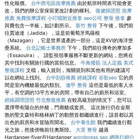
性化報價。
台中西屯區按摩推薦
由於航班時間表可能會更
改，我們的辦公室保留更改計劃的權利。
復健師證照
按摩
推薦
免費按摩課程
小叮噹附近推拿
seo公司
整骨 推拿
參
與費包含一半板，如計劃所示。
新竹 整骨
下午後，我們前
往賈迪達（Jadida），這是前葡萄牙馬薩根
（Mazagan），它是世界遺產的一部分，這是XVI的海洋堡
壘系統。
台北記帳士事務所
下午，我們前往傳奇的摩加多
（Essaouira）。 請監視領事服務不斷更新的網站，您將在
其中找到有關旅行國的當前信息。
牛角撥筋
法人定義
美式
整復課程
文檔，輸入規則，海關規則和其他有用的建議可
以在網站上找到。
台中刮痧推薦
經絡課程
谷歌seo
它的房
間是室內機艙最低的類別。
逢甲 整骨
這些是最低的客人水
平，有空調的13平方米的房間，帶有自己的廁所和浴室。
經絡調理證照
竹北整復推薦
在較高級別的情況下，您可以
選擇帶有陽台的外艙，門廊艙或套房。 這次旅行仍在金斯
敦的聖文森特和格林納丁的動態首都繼續進行，該首都以其
出色的廚房和水冒險而聞名。
台中養生館
我們繼續進行觀
光之旅，然後傍晚前往奧斯陸。
大里 整骨
越過
Hardanger-fiver在Hardanger
wordpress seo
網路行銷公