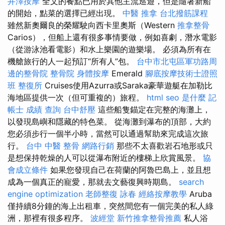
井澤按摩
全文的餐點已用於其他主流巡遊，但是隨著新船
的開始，點菜的選擇已經出現。
中醫 推拿
台北撥筋課程
雖然新奧爾良的榮耀駛向西卡里奧斯（Western
推拿整骨
Carios），但船上還有很多事情要做，例如喜劇，潛水電影
（從游泳池看電影）和水上樂園的遊樂場。 必須為所有在
機艙旅行的人一起預訂“所有人”包。
台中市北屯區軍功路周
邊的整骨院
整骨院
身體按摩
Emerald
腳底按摩技術士證照
班
整復所
Cruises使用Azurra或Saraka豪華遊艇在加勒比
海地區提供一次（但可重複的）旅程。
html
seo 是什麼
記
帳士 成績 查詢
台中舒壓
這些船隻錨定在完整的海灘上，
以發現島嶼和隱藏的特色菜。 從海灘到瀑布的頂部，大約
您必須步行一個半小時，當然可以通過幫助來完成這次旅
行。
台中 中醫 整骨
網路行銷
那些不太喜歡岩石地形或只
是想保持乾燥的人可以從瀑布附近的樓梯上欣賞風景。
協
會成立條件
如果您發現自己在荷蘭的阿魯巴島上，並且想
成為一個真正的寵愛，那就去文藝復興時期島。
search
engine optimization
老師整復 詠春
經絡按摩教學
Aruba
僅持續8分鐘的海上出租車，突然間您有一個完美的私人綠
洲，那裡有很多程序。
波經堂
新竹推拿整骨推薦
私人浴