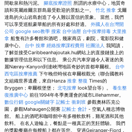
間歇泉和熱污泥。
腳底按摩證照
所謂的水療中心，地質奇
蹟和英屬維爾京群島最受歡迎的景點之一。
竹北 推拿
戈爾
達島的火山岩島創造了令人難以置信的景象。 當然，我們
可以享受巡航豪華船的所有好處和舒適。
外國人在台灣開
公司
google seo教學
搜索
台中油壓
台中按摩排毒
大里推
拿
船隻有許多餐館和酒吧，幾家商店，劇院，電影院和健
康中心。
台中 按摩
經絡按摩課程費用
社團法人
我閱讀，
了解並接受Caribbeanhajoutak.hu網站上的直接鏈接上的
數據管理信息和以下信息。 乘公共汽車穿越令人著迷的美
麗Nærøy-Kanyon到達峽灣地區奇妙的首都卑爾根。
台中
西屯區按摩推薦
下午晚些時候在卑爾根觀光（聯合國教科
文組織世界遺產，來自Hanza
推拿 整復
Times的
Bryggen；卑爾根堡堡；
北屯按摩
look望台等）。
養生整
復推廣中心
前往1994年冬季奧運會的城市Lillehammer。
數位行銷
google關鍵字
記帳士 衝刺班
參觀奧林匹克公
園，參觀Mahaugen公開賽
記帳士 會計
- 空氣人種志博物
館。 船上的酒吧和咖啡館中有多種軟飲料，雞尾酒和其他
飲料。 在名人遊輪上，餐點是一種真正的烹飪體驗。 我們
的獎勵餐廳在每艘船上都在等您。 穿過Geiranger-Fjord，