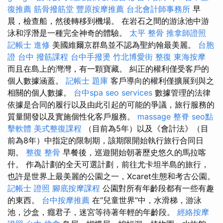
復推薦
筋骨撥筋堂
豐原按摩推薦
台北會計師事務所
早
晨，檢查船，然後轉移到機場。 在岩石之間的游泳池中游
泳和浮潛是一種完全神奇的體驗。
太平 整骨
推拿師證照
記帳士 進修
美國維爾京群島並不認為聖約翰最美麗。
台胞
證 台中
撥筋課程
台中手撥燙
竹北博愛街 整復
東海按摩
而且在島上的灣灣，有一顆寶藏。 糾正的權利僅受客戶的
個人數據涵蓋。
記帳士 題庫
客戶導向的權利僅擴展到與之
相關的個人數據。
台中spa
seo services
數據管理的法律
依據是合同的履行以及由此引起的可能的爭議，旅行服務的
質量開發以及實施個性化客戶服務。
massage
整脊
seo點
擊軟體
美式整復課程
（目前為5年）以及《會計法》（目
前為8年）中指定的限制期，該期限開始執行旅行合同日
期。
整復 整骨
早餐後，巡遊開始朝著歷史悠久的馬拉喀
什。 作為計劃的全天可選計劃，前往尤卡坦半島的旅行，
也許是世界上最美麗的公園之一，Xcaret生態和考古公園。
記帳士 證照
腳底按摩課程
公園對所有年齡段都有一些有趣
的東西。
台中按摩推薦
在“兒童世界”中，水滑梯，游泳
池，沙盒，癮君子，迷宮等待著年輕的年齡段。
經絡按摩