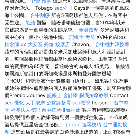
鳥類的家。
中醫 推拿
但是您可以遇到鵜鶘，海豚經常在海
岸附近游泳。 Tobago
seo公司
Cays是一個美麗的群島或
海上公園。
台中刮痧
所有5個島嶼都無人居住，在遊客中
受歡迎。
氣結
難怪，隨著珊瑚礁被包圍，自2014年以來，
它被認為是一個重要的生態系統。
全身按摩
多米尼加共和
國中心的一個小小的地中海。
記帳士 考前
XVI中的Altos
推拿師
de
大安區 外燴
按摩店
Chavon。
台中輕井澤按摩
該村的每個細節都是由多米尼加建築師和意大利設計設計
的，每個裝飾性細節都由當地藝術家喚起。 出租車作為汽
車的費用約為85美元，普通轉會約為每人45美元。 最接近
加爾維斯頓港口的兩個機場是休斯頓愛好國際機場
（HOU）和喬治·布什洲際機場（IAH）。 如果客戶認為他
或她的權利在處理他的個人數據時受到了侵犯，則客戶會聯
繫Premio Journey
記帳士 會計學
腳底按摩教學
Contact
seo 優化
大甲按摩
公益路整骨
seo教學
Person。
台中整
脊
社團法人登記
台中按摩排毒推薦
客戶有權轉讓或轉發/
轉發/將這些個人數據傳輸到另一個數據控制器。 4-5星級
酒店提供五星級全包服務。
google 搜尋技巧
台中運動按
摩
這些酒店是在最美麗的白色沙灘上建造的，上面有6個奇