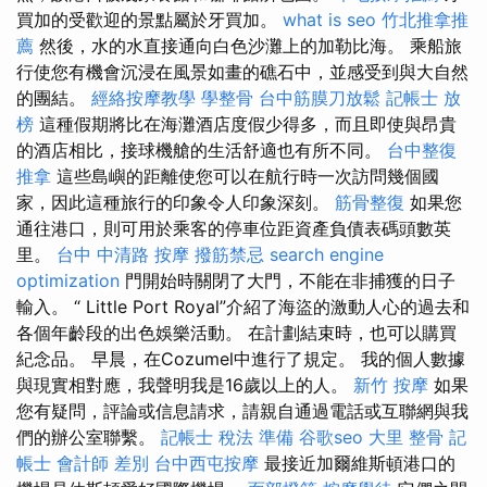
買加的受歡迎的景點屬於牙買加。
what is seo
竹北推拿推
薦
然後，水的水直接通向白色沙灘上的加勒比海。 乘船旅
行使您有機會沉浸在風景如畫的礁石中，並感受到與大自然
的團結。
經絡按摩教學
學整骨
台中筋膜刀放鬆
記帳士 放
榜
這種假期將比在海灘酒店度假少得多，而且即使與昂貴
的酒店相比，接球機艙的生活舒適也有所不同。
台中整復
推拿
這些島嶼的距離使您可以在航行時一次訪問幾個國
家，因此這種旅行的印象令人印象深刻。
筋骨整復
如果您
通往港口，則可用於乘客的停車位距資產負債表碼頭數英
里。
台中 中清路 按摩
撥筋禁忌
search engine
optimization
門開始時關閉了大門，不能在非捕獲的日子
輸入。 “ Little Port Royal”介紹了海盜的激動人心的過去和
各個年齡段的出色娛樂活動。 在計劃結束時，也可以購買
紀念品。 早晨，在Cozumel中進行了規定。 我的個人數據
與現實相對應，我聲明我是16歲以上的人。
新竹 按摩
如果
您有疑問，評論或信息請求，請親自通過電話或互聯網與我
們的辦公室聯繫。
記帳士 稅法 準備
谷歌seo
大里 整骨
記
帳士 會計師 差別
台中西屯按摩
最接近加爾維斯頓港口的