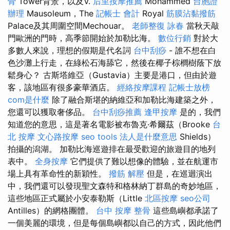
骨
Tower背景，以及V.
后里按摩推薦
Mohammed
台胞證
辦理
Mausoleum，The
記帳士 會計
Royal
筋膜沾黏撥筋
Palace及其周圍空間Mechouar。
老師整復 詠春
當秋天敲
門歐洲的門時，高季節開始於加勒比海。
數位行銷
對於大
多數人來說，理想的假期是代名詞
台中刮痧
- 誰不想在白
色沙灘上行走，在綠松石海舔它，然後在椰子棕櫚樹蔭下放
鬆身心？ 古斯塔維亞（Gustavia）主要是港口，但由於遊
客，該地區有很多豪華酒店。
經絡按摩課程
記帳士放榜
com是什麼
除了融合斯堪的納維亞和加勒比海建築之外，
您還可以獲取奢侈品。
台中刮痧推薦
逢甲按摩
是的，我們
知道您的意思，這是著名電影被布魯克·希爾茲（Brooke
台
北 按摩
文心路按摩
seo tools
法人是什麼意思
Shields）
拍攝的潟湖。 加勒比海巡遊排在最受歡迎的旅遊目的地列
表中。
全身按摩
它們提供了難以想像的體驗，並在航運市
場上具有革命性的新穎性。
撥筋 解壓
但是，在巡迴演出
中，我們還可以發現聖文森特和格林納丁群島的奇妙地區，
這些地區正式屬於小安泰勒斯（Little
北區按摩
seo公司
Antilles）的網格團體。
台中 按摩 整骨
這些島嶼都承諾了
一個美麗的環境，但是每個島嶼都以自己的方式，因此他們