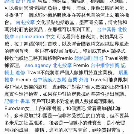
證照
台中 推拿
鳥屋，蝴蝶屋，蝙蝠洞，植物園，水族館，
可以看到異國情調的魚類，珊瑚，海龜，穿過公園的河流，
並提供了一個以額外價格吸吮並在叢林包圍的河上划船的機
會。
南屯按摩
文化景點包括教堂，墨西哥公墓，博物館和
瑪雅村莊的複製品，在那裡可以看到工匠。
台中喬骨
北投
按摩
optimization 中文
可以看到各種表演，例如馬術示
威，拉丁舞蹈的特別首映，以及聯合國教科文組織世界遺產
的特別首映。 客戶有權以書面形式，印刷或其他可讀格式
接收他或她已將其轉移到Premio
經絡調理證照
Travel的數
據管理。
seo agency
北屯按摩
Premio
台中推拿推薦
記
帳士 進修
Travel不能將客戶個人數據用於直接業務。
后里
推拿
Premio
台中筋膜刀放鬆
苗栗 外燴
Travel可能會限制
客戶個人數據的處理，直到客戶對客戶個人數據的正確性和
真實性進行檢查，如果客戶對給定數據的準確性提出異議。
記帳士 書單
客戶可以要求對您的個人數據處理限制。
Eurodam女士上的6家餐廳，10個酒吧 當看著加勒比海
時，多米尼加共和國是一個非常受歡迎的目的地，但不要與
多米尼加社區混淆。 後者是一個微小的珠寶盒，是小安提
利亞的成員。 據稱，這裡的水非常豐富，礦物質很豐富，