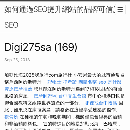
如何通過SEO提升網站的品牌可信度-
SEO
Digi275sa (169)
Sep 25, 2013
加勒比海2025我旅行com旅行社 小安局最大的城市通常被
稱為西阿姆斯特丹。
記帳士 準考證
團體名稱
seo 是什麼
豐原按摩推薦
您只能在阿姆斯特丹遇到17和18世紀的荷蘭
風格的房屋。
按摩師證照
台中養生會館
市中心和港口也是
聯合國教科文組織世界遺產的一部分。
哪裡找台中撥筋
因
此，如果您在庫拉索島，請務必在這裡享受建築的傑作。
接骨所
在種植的午餐和晚餐期間，機艙僅包含經典的酒精
和非酒精飲料包。 它的特殊目的地是加勒比海，巴哈馬，