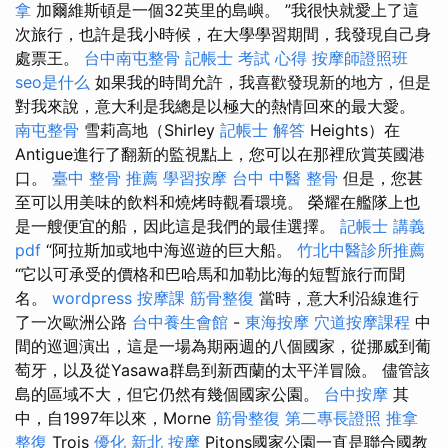
拿
加爾維斯頓是一個32英里的島嶼。 ”我很快就愛上了這
次旅行，也許是我小時候，在大學學習期間，我發現自己身
處票王。
台中南屯整骨
記帳士 考試 心得
按摩師證照班
seo是什么
如果我的時間允許，我喜歡發現新的地方，但是
對我來說，意大利是我總是以極大的熱情回來的最大愛。
南屯整骨
雪莉高地（Shirley
記帳士 解答
Heights）在
Antigue進行了翻新的監視點上，您可以在那裡欣賞英國港
口。
臺中 整骨 推薦
學習按摩
台中 中醫 整骨
但是，您甚
至可以用美味的飲料和燒烤時觀看環境。 榮耀在艦隊上也
是一艘便宜的船，因此這是我們的最佳選擇。
記帳士 講義
pdf
“阿拉斯加或地中海巡遊的巨大船。
竹北中醫診所推薦
“它以可承受的價格和巴哈馬和加勒比海的短暫旅行而聞
名。
wordpress
按摩課
筋骨整復
當時，意大利沿線進行
了一次歐洲公路
台中養生會館
-
東海按摩
穴道按摩課程
中
間的巡迴演出，這是一場為期兩週的八個國家，從挪威到葡
萄牙，以及從Yasawa群島到新西蘭的太平洋冒險。 儘管該
島的區域不大，但它仍然有幾個國家公園。
台中按摩
其
中，自1997年以來，Morne
筋骨整復
第二專長證照
推拿
整復
Trois
優化
新北 按摩
Pitons國家公園一直是聯合國教