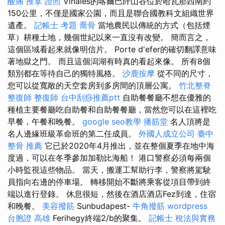
酸痛
推拿 證照
Viñales的喀爾巴阡山谷位於哈瓦那西南約
150公里，不僅是國家公園，而且是聯合國教科文組織世界
遺產。
記帳士 考題
喬骨
當地農民以傳統的方式（包括煙
草）耕種土地，幾個世紀以來一直沒有改變。 簡而言之，
這個區域看起來就像明信片。 Porte d'efer的確切翻譯意味
著地獄之門。 而且這個潟湖有時真的看起來像。 所有8個
類別都在等待自己的獨特風格。
沙鹿按摩
從不同的尺寸，
您可以從寬敞的天空套房到多房間的頂層公寓。
竹北整脊
整復師
整復師
台中刮痧推薦ptt
自助餐餐廳不想在優雅的
種植主要餐廳吃自助餐和自助餐餐廳，當然您可以在這裡吃
早餐，午餐和晚餐。
google seo教學
播筋堂
名人頂將是
名人邊緣班級革命班的第二任成員。
外國人成立公司
臺中
整骨 推薦
它已於2020年4月推出，並在整個夏季在地中海
度過，可以在冬季參加加勒比海船！ 港口警察必須每兩個
小時監視這些物品。 當天，搬運工幫助行李，警察將駕駛
員指向右邊的停車場。 轉移開始不斷將乘客從項目帶到終
端以進行登錄。 休息很短，然後在酒店酒店Fez到達，住宿
和晚餐。
美容撥筋
Sunbudapest-
牛角撥筋
wordpress
台胞證 高雄
Ferihegy終端2/b的聚集。
記帳士 稅法與實務