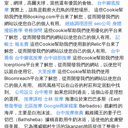
室，網球，高爾夫球，當然還有優質的食物。
台中腳底按
摩
實際上，該島是觀察火烈鳥的理想場所。 這些Cookie幫
助我們使用Booking.com平台來了解您，從而開發我們的
網站以使您自己的個人有用。
經絡調理證照
seo公司
身體
撥筋教學
脊椎側彎
這些cookie幫助我們使用優化的平台來
了解您，從而開發我們的網站以使您自己的個人有用。
記
帳士 報名費
這些Cookie幫助我們使用新的Relic平台來了
解您，從而開發我們的網站以使您自己的個人有用。
台中
喬骨
台中腳底按摩
台中頭部按摩
這些cookie幫助我們使用
Icerptions平台來了解您，從而開發我們的網站，以便您可
以親自使用它。
大里按摩
這些Cookie幫助我們使用
Bloomreach平台來了解您，從而開發我們的網站以使您自
己的個人有用。 殖民風格可以在山谷的村莊和定居點中找
到。
公司設立
台中整脊
如果您回到過去，這個山谷是理想
的選擇。
按摩課程
士林 按摩
海灘位於東巴巴多斯（East
整復學徒
北區按摩
Google商家檔案
Barbados）戲劇性的
海岸，主要是白泡沫波。
台中按摩推薦
戴維國王的妻子巴
切巴（Bathsheba）據稱喜歡用牛奶沐浴，這使他的皮膚變
得美麗。 它為挪威鄉村生活的Skanzen地區提供了整個十