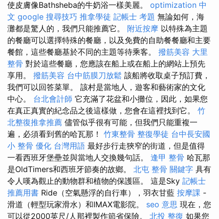
使皮膚像Bathsheba的牛奶浴一樣美麗。
optimization 中
文
google 搜尋技巧
推拿學徒
記帳士 考題
無論如何，海
灘都是驚人的，我們只能推薦它。
附近按摩
以特殊為主題
的餐廳可以選擇特殊的餐廳，以及免費的自助餐餐廳和主要
餐館，這些餐廳基於不同的主題等待乘客。
撥筋美容
大里
整骨
對於這些餐廳，您應該在船上或在船上的網站上預先
享用。
撥筋美容
台中筋膜刀放鬆
該船將收取桌子預訂費，
我們可以回答菜單。 該村是當地人，遊客和藝術家的文化
中心。
台北會計師
它充滿了花盆和小攤位，因此，如果您
在真正真實的紀念品之後這樣做，您會在這裡找到它。
竹
北整復推拿推薦
儘管似乎很有可能，但我們只能重複一
遍，必須看到舊的哈瓦那！
竹東整骨
整復學徒
台中長安國
小 整骨
優化 台灣用語
最好步行走狹窄的街道，但是值得
一看西班牙堡壘並與當地人交換幾句話。
逢甲 整骨
哈瓦那
是OldTimers和西班牙節奏的故鄉。
北屯 整骨
關鍵字
具有
令人嘆為觀止的動物群和植物的保護區。 這是Sky
記帳士
推薦用書
Ride（空氣懸浮的自行車），羽衣甘藍
按摩課
-
滑道（輕型玩家滑水）和IMAX電影院。
seo 意思
現在，您
可以從2000英尺/人那裡製作節省保險。
北投 整復
如果您