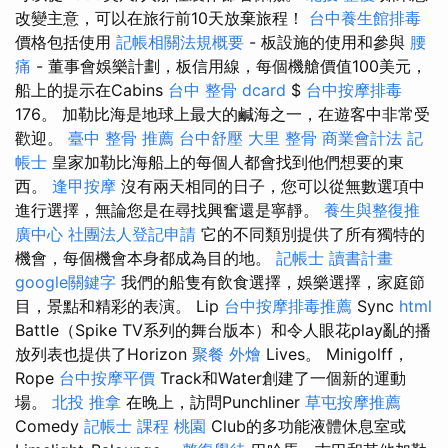
改變主意，可以在旅行前10天放棄旅程！
台中養生館排毒
價格包括使用
記帳相關法規概要
- 板設施的使用和參與
腰
痛
- 董事會娛樂計劃，板信用線，每個機艙價值100美元，
船上的提示在Cabins
台中 整骨 dcard
$
台中按摩排毒
176。 加勒比海是地球上最大的鹹海之一，在遊客中非常受
歡迎。
臺中 整骨 推薦
台中舒壓
大里 整骨
商業會計法 記
帳士
皇家加勒比海船上的每個人都會找到他們想要的東
西。
逢甲按摩
沒有兩天相同的日子，您可以從無數選項中
進行選擇，無論您是在尋找興奮還是寧靜。
養生與整復推
廣中心
社團法人登記申請
它的不同類別提供了所有獨特的
機會，每個機會本身都成為目的地。
記帳士 讀書計畫
google關鍵字
我們的船隻有飲食選擇，娛樂選擇，家庭節
目，景點和精彩的表演。 Lip
台中按摩排毒推薦
Sync
html
Battle（Spike TV系列的舞台版本）和令人眼花play亂的播
放列表也提供了Horizo​​n
聚餐 外燴
Lives。 Minigolff，
Rope
台中按摩平價
Track和Water創建了一個新的運動
場。
北投 推拿
在晚上，訪問Punchliner
草屯按摩推薦
Comedy
記帳士 課程 桃園
Club的多功能液體休息室或