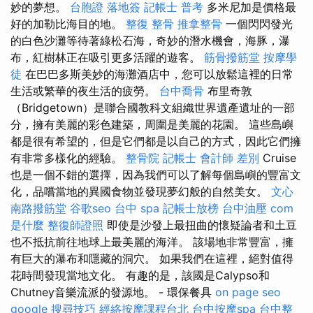
妙的夢想。
台胞證 落地簽
記帳士 普考
多米尼加是價格最
好的加勒比海目的地。
整復 整骨
推拿整骨
一個閃閃發光
的白色沙灘等待著綠松石海，奇妙的潛水機會，海豚，瀑
布，紅樹林正在吸引更多活躍的遊客。
筋骨撥筋堂
按摩學
徒
在巴巴多斯美妙的海灘酒店中，您可以放鬆這裡的日常
生活或繁華的夜生活的疲勞。
台中喬骨
布里奇敦
（Bridgetown）是聯合國教科文組織世界遺產遺址的一部
分，擁有美麗的彩色建築，周圍是美麗的花園。 這些島嶼
都是很有希望的，但是它們都是以自己的方式，因此它們擁
有非常多樣化的經驗。
整骨院
記帳士 會計師 差別
Cruise
也是一個不錯的選擇，因為我們可以了解每個島嶼的豐富文
化，品嚐當地的異國食物並發現夢幻般的自然美女。
文心
南路撥筋堂
谷歌seo
台中 spa
記帳士放榜
台中油壓
com
是什麼
整復師證照
即使是沙發上最扭曲的懷疑論者和土豆
也不抵抗前往地球上最美麗的海洋。 該場地非常豐富，擁
有巨大的瀑布和隱藏的洞穴。 如果我們在這裡，絕對值得
花時間發現當地文化。 有趣的是，該國是Calypso和
Chutney音樂流派的發源地。 - 環保餐具
on page seo
google 搜尋技巧
經絡按摩課程台北
台中按摩spa
台中整