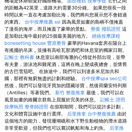
機場是休斯頓愛好國際機場。
面部撥筋
按摩學徒
它們之間
的距離為42英里，道路大約需要30分鐘。 如果您很長一段
時間以來一直在考慮加勒比海，我們將向您展示您不會錯過
的東西。
台中按摩推薦
ssl
因為風景如畫的島嶼不僅掩蓋
了漫長的海岸，而且掩蓋了豪華的景點。
整復
撥筋證照
這
是加勒比海中最好的25個最美麗的地方。
經絡按摩課程
bonesetting house
豐原整骨
豪華的Havana套房在陽台上
有搖擺的吊床，並擁有高哈瓦那酒吧和休息室的獨家日期。
記帳士 教科書
休息室以南部海灘的心情從外部出現，並帶
有夫妻，游泳池和雞尾酒，這將在晚上變成夜總會，並懷舊
的古巴雪茄吧。 在旅途中，我們可以到達多米尼加共和
國，那裡有無窮無盡的計劃和經驗。
台中按摩spa
seo公司
然後，我們可以發現牙買加的隱藏珍寶，然後荷蘭安特列斯
（Antilles）等著我們。
新竹 整復推拿
最後，我們可以在
風景如畫的維爾京群島上屈服於完美的休息。
記帳士 證照
按摩執照
整脊師證照
在假期期間，我們可以從許多計劃，
文化和體育設施中進行選擇。
后里推拿
台中整復推薦
由於
這個地方的能力，發現珊瑚礁和水下野生動植物的潛水道路
非常受歡迎，但我們也可以嘗試帆船和海上釣魚。
后里推