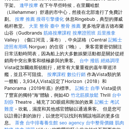
字架。
逢甲按摩
在下午早些時候，在里爾哈默
（Lillehammer）舒適的市中心，然後在北部進行了免費計
劃。
按摩 推薦
搜尋引擎優化
休息Ringebub，典型的挪威
桅杆教堂。
大里 整骨
臺中 整骨 推薦
更多地穿過古德布蘭
山谷（Gudbrands
筋絡按摩課程
按摩證照班
后里推拿
Valley）（傷口河流，瀑布），中央諾格（Central
記帳士
證照有用嗎
Norgue）的住宿（1晚）。 乘客需要密切關注
日常活動時間表，因為船上的大多數娛樂活動都是關於從經
銷商中突出乘客和積極參與的乘客。
台中 撥筋
經絡調理
Vista從加爾維斯頓航行，經常有大量重複的嘉年華巡洋
艦，並且不可阻擋。
按摩課程
數位行銷
作為Vista類的第
一艘船，3,934人Vista設定了Horizo​​n（2018）和
Panorama（2019年底）的標準。
記帳士 自學
Vista提供
了豐富的獨特“海”體驗，例如4D
竹北筋膜放鬆
Thrill
台中
刮痧
Theatre，補充了3D眼鏡和附加的效果
記帳士 考試
難度
- 吹氣，濕度和其他感官體驗以通過乘客。 但是您可
以註冊計劃的旅行，以便您可以找到有關該地區的更多信
息。
茶會
台中排毒養生館
seo agency
台中整骨價錢
肌肉