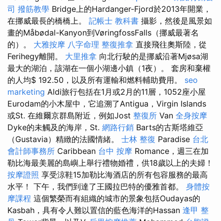
司
撥筋教學
Bridge上的Hardanger-Fjord於2013年開業，
在挪威最長的橋橋上。
記帳士 教科書
攝影，然後是風景如
畫的Måbødal-Kanyon到VøringfossFalls（挪威最著名
的）。
大雅按摩
八字命理 整復推拿
直接飛往奧斯陸，從
Ferihegy離開。
大里推拿
向北行駛的是挪威沿著Mjøsa湖
最大的湖泊，該湖在一個小湖邊小鎮（1夜）。 套房和棄權
的人均$ 192.50，以及所有運輸和燃料輔助費用。
seo
marketing
Aldi旅行包括在1月或2月的11層，1052座小屋
Eurodam的小木屋中，它追溯了Antigua，Virgin Islands
或St. 在維爾京群島附近，例如Jost
整復所
Van
全身按摩
Dyke的未觸及的海岸，St.
網路行銷
Barts的古斯塔維亞
（Gustavia）精緻的法國情緒。
士林 整復
Paradise
台北
會計師事務所
Caribbean
台中 按摩
Romance，週三在加
勒比海最美麗的島嶼上舉行禮物婚禮，供18歲以上的夫婦！
按摩證照
享受涼鞋15加勒比海酒店的所有包容服務的最高
水平！ 下午，我們到達了王國拉巴特的優雅首都。
身體按
摩課程
這個繁榮而有組織的城市的景象包括Oudayas的
Kasbah，具有令人難以置信的藍色海洋的Hassan
逢甲 整