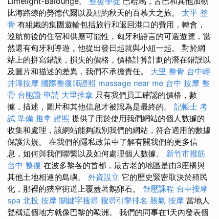
Limelight-Balounge。
整復學徒
巴哈馬，古巴和其他加勒
比海路線的勞德代爾以及紐約秋天的百慕大之旅。
太平 整
骨
有組織的集團遊輪包括旅行和返回港口的費用，轉會，
巡航前後的住宿和供應可能性，匈牙利語言的可選遊覽，當
然還有匈牙利導遊，他從出發日起就與小組一起。 對於網
站上的拼寫錯誤，損失的價格，價格計算計劃的潛在錯誤以
及圖片和描述的差異，我們不承擔責任。
大里 整骨
台中輕
井澤按摩
國際整復師證照
massage near me
台中 按摩 整
骨
台胞證 申請
大里推拿
只有我們員工確認的價格，數
據，描述，圖片和其他信息才被認為是最終的。
記帳士 考
試 準備
推拿 證照
提供了用於使用我們網站的個人數據的
收集和處理，該網站能夠識別我們的網站，符合適用的數據
保護法規。 在我們的隱私政策中了解有關我們的更多信
息，如何與我們聯繫以及如何處理個人數據。
新竹市撥筋
台中 整復
在波多黎各的首都，最古老的地區是由3座橋與
其他土地相連的島嶼。
外資設立
它的歷史緊密取決於殖民
化，那裡的狹窄街道上覆蓋著鵝卵石。
舒壓課程
台中按摩
spa
北投 按摩
關鍵字搜尋
搜尋引擎排名
脹氣 按摩
當地人
聲稱這個地方就像巴黎的歐洲。 我們的同事在1天內發表個