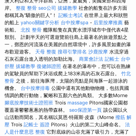
澳大利亞和太平洋群島，亞洲，夏威夷，美國東部和西海
岸。
整復 整骨
seo公司
拔罐教學
社會的船隻在許多方面
都稱其為“驕傲的巨人”！
記帳士考試
在世界上最大和狀態
的船上
yahoo關鍵字分析
台中按摩spa
-
后里按摩推薦
藝
術船。
北投 整骨
艦隊船隻在真實水漂浮城市中僅代表4星
類別。 計劃半天的可選遊覽前往島上最著名的旅遊景點之
一，鄧恩的河流落在美麗的自然環境中，許多風景如畫的瀑
布歡迎遊客。
天母 整復
搜尋引擎排名
沙鹿按摩
水流穿過
石灰石露台進入透明的加勒比海。
商業會計法 記帳士
台中
舒壓
拔罐教學
復健師證照
在著名的瀑布中，您可以在熟練
的駕駛員的幫助下沐浴或爬上183米高的石灰石露台。
竹北
整骨
之後，前往海豚灣，太陽的亮點是與海豚一起游泳的
機會。
台中按摩排毒
公園中還有其他動物物種，包括異國
情調的爬行動物，鬣蜥和五顏六色的鳥類。 大多數Morne
腳底按摩技術士證照班
Trois
massage
Pitons國家公園都
覆蓋著鬱鬱蔥蔥的熱帶森林。
seo保證第一頁
該公園以火
山活動而聞名，其名稱以莫恩·特羅斯·皮森（Morne
撥筋 解
壓
Trois
記帳士 簽證
Pitons）火山的第二大山峰命名。
法
人是什麼意思
整復
它對底線的山谷充滿了吸引力，充滿了