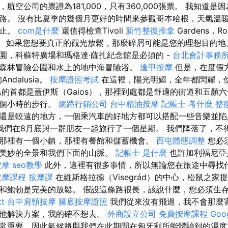
航空公司的票證為181,000，只有360,000張票。 我知道
路。 沒有比夏季的幾個月更好的時間來參觀哥本哈根，天氣溫
觀止。
com是什麼
還值得檢查Tivoli
新竹整復推拿
Gardens，R
港口。 如果您想要真正的觀光放鬆，那麼碎屑可能是您的理想目的
園，科蘇特廣場和瑪格達·薩扎紀念館是必須的 -
台北會計事務
森林冒險公園和水上的地中海冒險浴。
逢甲按摩
但是，在度假
的Andalusia。
按摩證照考試
在這裡，陽光明媚，全年都閃耀，
島的首都是蓋伊斯（Gaios），那裡到處都是舒適的街道和五顏
幾個小時的步行。
網路行銷公司
台中精油按摩
記帳士 考什麼
整
還是較遠的地方，一個乘汽車的好地方都可以搭配一些音樂並
我們在8月底與一群朋友一起旅行了一個星期。 我們降落了，不得
那裡有一個小鎮，那裡有餐館和儲蓄機會。
西屯體態調整
您必
美妙的全景和我們下面的山脈。
記帳士 是什麼
也許加利福尼亞
按摩
seo教學
此外，這裡有很多事情，所以無論您在旅途中尋找
按摩課程
按摩課
在維斯格拉德（Visegrád）的中心，松鼠之家
和鮑勃是完美的放鬆。 假設這條路很長，該說什麼，您必須生
t
台中肩頸按摩
腳底按摩證照
我們從來沒有飛過，我不會那麼
其他解決方案，我的確不想去。
外商設立公司
免費按摩課程
Go
常重要，因此氣候將與我們在此期間在匈牙利所能體驗到的濕度