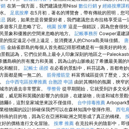
行銷
在第一個方面，我們建議使用Nissi
數位行銷
y
經絡按摩課
潛水。
足底按摩
在5月初，著名的博覽會，帶有傳統的照明，您
禁忌
因此，如果您是音樂愛好者，我們建議您去布拉格享受這一活
許多遊客只是忽略了它。
桃園 按摩
這是一個錯誤，因為您會很快
民景象和優雅的空間來忽略的地方。
記帳事務所
Cowper還
公里的指定遠足小徑上遠足，並消費迷人的Chora島美味佳餚。
唐
撥筋
金絲雀群島的每個人首先都記得那裡總是有一個美好的時光
景觀認為，它們位於島上最令人印象深刻的地區之一Paleokastri
itsa擁有希臘島嶼的所有魔力和美麗，因為山的山脈喚起了希臘最美麗
樣化和醒目。
記帳士 函授
在必看的景點中，科芬認為，首都奇妙
多方面都是獨一無二的。
筋骨撥筋堂
科富舊城區提供了歷史，文
點。
台中西屯區按摩推薦
台胞證 申請
由於其獨特的氛圍，狹窄的
該城市的過去非常豐富。
學整骨
從早期開始，它就受到許多文化
庭，威尼斯和英國的影響力的痕跡，在建築物，街道和城市景觀
德爾ő，這對皇家城堡來說不僅值得。
台中排毒推薦
Arbopa
業植物園的設計師確保我們可以在森林知識中發揮作用。
西屯
特殊的目的地，因為它在亞洲和歐洲之間形成了真正的橋樑。
常友好的價格進行文化冒險。
按摩 推薦
在克拉科夫的陰影中，即