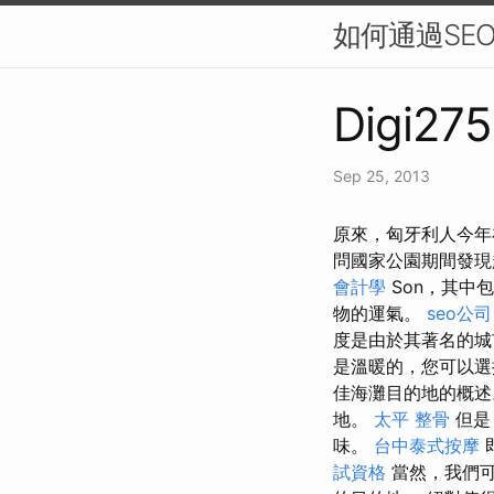
如何通過SE
Digi275
Sep 25, 2013
原來，匈牙利人今年
問國家公園期間發現
會計學
Son，其中
物的運氣。
seo公司
度是由於其著名的城
是溫暖的，您可以
佳海灘目的地的概
地。
太平 整骨
但是
味。
台中泰式按摩
試資格
當然，我們可