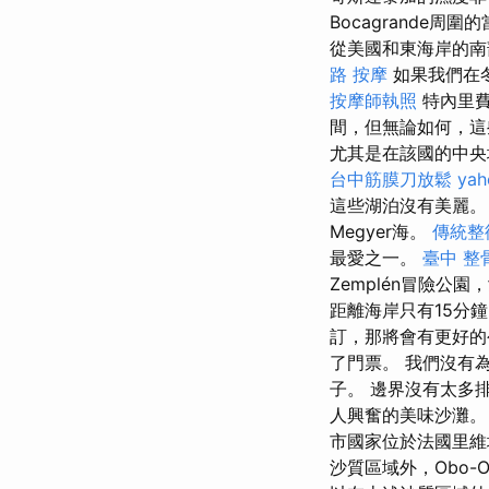
Bocagrande
從美國和東海岸的南
路 按摩
如果我們在
按摩師執照
特內里費
間，但無論如何，這
尤其是在該國的中央
台中筋膜刀放鬆
ya
這些湖泊沒有美麗
Megyer海。
傳統整
最愛之一。
臺中 整
Zemplén冒險公園，女高
距離海岸只有15分
訂，那將會有更好的公寓。
了門票。 我們沒有
子。 邊界沒有太多
人興奮的美味沙灘。
市國家位於法國里維埃
沙質區域外，Obo-O