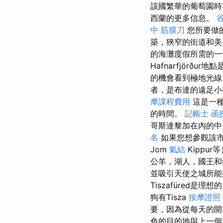
該國繁華的葡萄園時
西蘭的更多信息。
谷
中 筋膜刀
您所要做
築，狹窄的街道和美
的海灘度假所需的一
Hafnarfjör
的機會看到極地光線
者，是布達的遠足小徑，
摩課程費用
這是一種
的時間。
記帳士 函
哥斯達黎加在內的中
名
如果您想參觀該市
Jom
氣結
Kippu
公羊，湖人，國王
並吸引天使之城所
Tiszafüred
狗有Tisza
按摩證照
要，因為從每天的開
色的目的地與上一