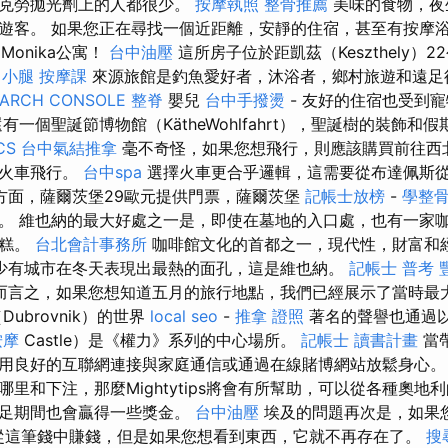
羅克勞拋光劑上的人都很少。
按摩執照
整骨推薦
美味的食物，夜
遊客。 如果您正在尋找一個近距離，安靜的住宿，甚至有按摩
了Monika公寓！
台中油壓
這所房子位於距凱茲（Keszthely）
 小腿
按摩課
來源旅館是釣魚愛好者，沐浴者，鄉村旅遊和遠足
EARCH CONSOLE
整脊
嬰兒
台中手撥燙
- 友好的住宿也受到
有一個聖誕節博物館（KätheWohlfahrt），聖誕樹的裝飾和
CS
台中氣結推拿
毫不奇怪，如果您想飛行，則應該購買前往西
或火車飛行。
台中spa
選擇火車更合乎邏輯，這需要從布達佩斯
方面，薩爾茨堡29歐元提供門票，薩爾茨堡
記帳士放榜
-
學整
低。 維也納的最大好處之一是，即使在墓地的入口處，也有一家
蛋糕。
台北會計事務所
咖啡館文化的首都之一，現代性，財富和
少有城市在冬天表現出最熱的面孔，這是維也納。
記帳士 普考
而言之，如果您想知道五月的旅行地點，我們已經展示了當時最
ubrovnik）的世界
local seo
-
推拿 證照
著名的聲譽也通過以
按摩
Castle）是《權力》系列的中心場所。
記帳士 讀書計畫
當
用良好的互聯網連接與家庭通信或通過在線賭博網站放鬆身心
里和下注，那麼Mightytips將會有所幫助，可以從各種奧地
遠足期間也會贏得一些獎金。
台中油壓
埃及的問題再次是，如果
從這筆錢中賺錢，但是如果您想看到東西，它就不再存在了。
搜