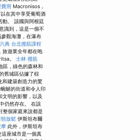
程費用
Macronisos，
可以在其中享受葡萄酒
動。 該國與阿根廷
意識到，這是一個不
建議參觀海灘，在瀑布
六典
台北撥筋課程
，旅遊業全年都在咆
tsa。
士林 撥筋
的地區，綠色的森林和
的舊城區佔據了棕
化和建築創造力的驚
蜿蜒的街道和令人印
和文明的影響，以及
中仍然存在。 在該
rk對整個家庭來說都是
肩頸放鬆
伊斯坦布爾
按摩
此外，伊斯坦布
使這座城市是一個真