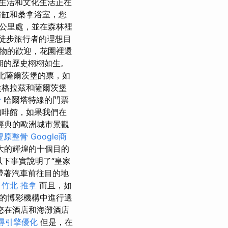
生活和文化生活正在
浴缸和桑拿浴室，您
22公里處，並在森林裡
徒步旅行者的理想目
寵物的歡迎，花園裡還
假期的歷史栩栩如生。
北薩爾茨堡的票，如
從格拉茲和薩爾茨堡
骨
哈爾塔特線的門票
咖啡館，如果我們在
經典的歐洲城市景觀
豐原整骨
Google商
大的輝煌的十個目的
下事實說明了“皇家
帶著汽車前往目的地
。
竹北 推拿
而且，如
利的博彩機構中進行選
您在酒店和海灘酒店
尋引擎優化
但是，在