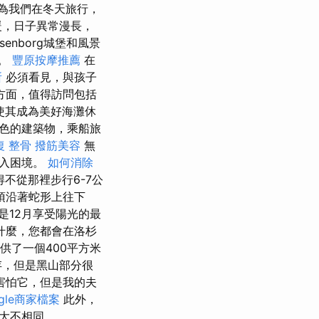
是因為我們在冬天旅行，
暖，日子異常漫長，
osenborg城堡和風景
地。
豐原按摩推薦
在
所
必須看見，與孩子
方面，值得訪問包括
使其成為美好海灘休
六色的建築物，乘船旅
復 整骨
撥筋美容
無
陷入困境。
如何消除
不從那裡步行6-7公
須沿著蛇形上往下
是12月享受陽光的最
什麼，您都會在洛杉
提供了一個400平方米
存，但是黑山部分很
害怕它，但是我的夫
ogle商家檔案
此外，
大不相同。