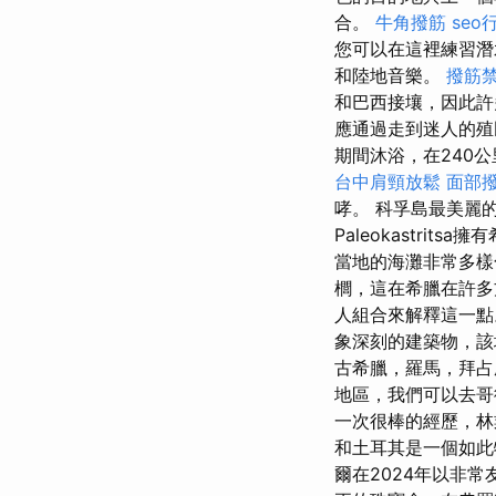
合。
牛角撥筋
seo
您可以在這裡練習
和陸地音樂。
撥筋
和巴西接壤，因此
應通過走到迷人的殖
期間沐浴，在240
台中肩頸放鬆
面部
哮。 科孚島最美麗的
Paleokastr
當地的海灘非常多
櫚，這在希臘在許
人組合來解釋這一
象深刻的建築物，
古希臘，羅馬，拜占
地區，我們可以去哥
一次很棒的經歷，林
和土耳其是一個如此
爾在2024年以非