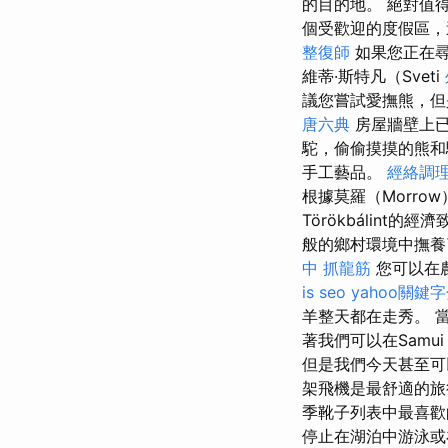
的目的地。 絕對值
個受歡迎的度假區，
整復師
如果您正在尋
維蒂·斯特凡（Sveti
議您嘗試愛撫熊，但
唐六典
房屋牆壁上
駝，偷偷摸摸的熊
手工藝品。
經絡調
根據莫羅（Morr
Törökbálint
般的鄉村環境中撫養
中 抓龍筋
您可以在
is seo
yahoo關鍵
羊整天都在走秀。 
著我們可以在Samui
但是我們今天甚至可
架飛機是最舒適的旅行
季靴子列表中最喜
停止在湖泊中游泳