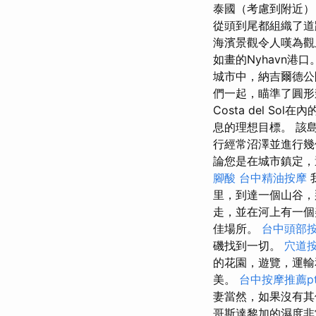
泰國（考慮到附近），
從頭到尾都組織了道
海濱景觀令人嘆為
如畫的Nyhavn
城市中，納吉爾德公
們一起，瞄準了圓形
Costa del Sol在內
息的理想目標。 該
行經常沼澤並進行
論您是在城市鎮定，
腳酸
台中精油按摩
里，到達一個山谷，
走，並在河上有一個
佳場所。
台中頭部
磯找到一切。
穴道
的花園，遊覽，運輸
美。
台中按摩推薦pt
妻當然，如果沒有
哥斯達黎加的濕度非