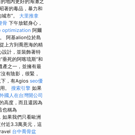
的地內更好的海灘之
昭著的毒品，暴力和
的城市”。
大里推拿
整骨
下午放鬆身心，
 optimization
阿爾
阿基alion位於島
從上方到喬恩海的精
心設計，並裝飾著特
“垂死的阿喀琉斯”和
遺產之一，並擁有最
它沒有陰影，很緊，
，有Agios
seo優
租用。
搜索引擎
如果
外國人在台灣開公司
為它的高度，而且還因為
這也稱為
5歲，如果我們只看歐洲
付近3.3萬美元，這
ravel
台中喬骨盆