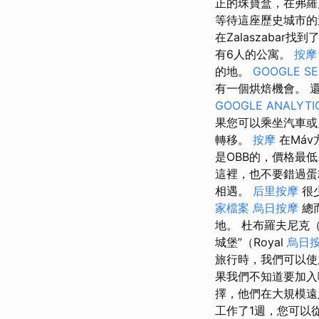
正的珠寶盒，在弗
等待這座歷史城市的
在Zalaszabar找到
有6人的公寓。
按摩
的地。
GOOGLE S
有一個烘焙機會。 還
GOOGLE ANALYTI
果您可以乘坐汽車
轉移。
按摩
在Máv
是OBB的，價格最
這裡，也不要錯過
相遇。
后里按摩
很
家檔案
烏日按摩
總
地。 杜布羅夫尼克（D
城堡”（Royal
烏日
旅行時，我們可以使
果我們不知道要加入哪
擇，他們在大規模
工作了1週，您可以