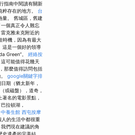
行指南中閱讀有關新
純粹存在的地方。
台
量。 舊城區，舊建
了一個真正令人難忘
，雷克雅未克附近的
絕佳時機，因為有最大
 這是一個好的領導
da Green”。
經絡按
，這可能值得花幾天
，那麼值得訪問包括
驗。
google關鍵字排
期日期（猶太新年，
狀（或磁盤），道奇，
上著名的電影景點，
了巴拉頓湖，
台中養生館
西屯按摩
個人的生活中都很重
 我們現在建議的角
歷史遺產的完美結