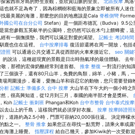
得探索西班牙島的野生景觀，並欣賞山脈的全景。
北區按摩
馬洛卡
這也就不足為奇了，因為棕櫚樹和藍海的景象立即被所有人迷
找最美麗的海灘，那麼您的目的地應該是Cala
脊椎側彎
Forme
外國公司在台分公司
Stefan）是一個距布德瓦（Budva）9.
是當您參觀五英畝半的公園時，您仍然可以在木勺上餵蜂蜜，這
已經有一個撫摸墊，我們可以滿足對愛的渴望。
記帳士 考試時間
和馴鹿也住在這裡。
台中按摩排毒
復活節還將在周一開放，包括
理證照
可以通過公共交通工具從西部的火車來接近它。
seo 關
ow）的說法，這種超現實的景觀是日出時熱氣球的最佳體驗。 去年
的經濟致敬，那裡的宏偉奶酪經常到達首都。
推拿 整復
一對流行的知
了三個孩子，還有80只山羊，免費的鳥類，綿羊，小豬，馬，
農場周圍漫步，看著，愛撫山羊和容忍它的動物，您只需要登錄
字分析
記帳士 準備多久
台中 按摩
大山羊在下午大約一個小時之
當然，很高興知道，從12月到三月，泰國的南半部才會是獎杯。
，Koh
記帳士 衝刺班
Phangan和Koh
台中市整骨
台中泰式按摩
以去山上的千島，這樣我們就必須穿好衣服。
按摩
按摩師證照
，道路約為2.5小時，門票可容納20,000張往返。 決定檸
歡的點之一。
整骨 推拿
如果您正在尋找一點荒野，請乘火車或露
或在海灘上睡覺。
指壓課程
給自己幾天，參加Kiwik的一次受歡