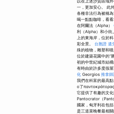
以在上述沙質區域
一，更加安心。 此
各種非法行為被稱為
喝一點點咖啡，看看
在阿爾法（Alpha）
利（Alpha）和小
上的東海岸，位於科
彩全景。
台胞證 遺
殊的植物，雕塑和
位於建築花園中的“
初的中世紀城市結構
有時由於許多度假屋
化
Georgios
推拿師
我們在科富的最高點很好
o了παντοκράτ
它提供了有趣的文
Pantocrator
國家，匈牙利在包括
是三道菜晚餐最相關的價格