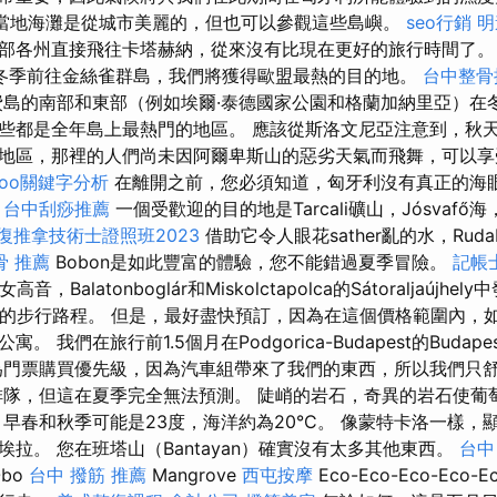
周圍的當地海灘是從城市美麗的，但也可以參觀這些島嶼。
seo行銷
明
部各州直接飛往卡塔赫納，從來沒有比現在更好的旅行時間了
冬季前往金絲雀群島，我們將獲得歐盟最熱的目的地。
台中整骨
島的南部和東部（例如埃爾·泰德國家公園和格蘭加納里亞）在
些都是全年島上最熱門的地區。 應該從斯洛文尼亞注意到，秋
地區，那裡的人們尚未因阿爾卑斯山的惡劣天氣而飛舞，可以享
hoo關鍵字分析
在離開之前，您必須知道，匈牙利沒有真正的海
。
台中刮痧推薦
一個受歡迎的目的地是Tarcali礦山，Jósvafő海，
復推拿技術士證照班2023
借助它令人眼花sather亂的水，Ruda
骨 推薦
Bobon是如此豐富的體驗，您不能錯過夏季冒險。
記帳
音，Balatonboglár和Miskolctapolca的Sátoraljaújh
鐘的步行路程。 但是，最好盡快預訂，因為在這個價格範圍內，
 我們在旅行前1.5個月在Podgorica-Budapest的Budapest
為門票購買優先級，因為汽車組帶來了我們的東西，所以我們只
排隊，但這在夏季完全無法預測。 陡峭的岩石，奇異的岩石使葡
 早春和秋季可能是23度，海洋約為20°C。 像蒙特卡洛一樣，
拉。 您在班塔山（Bantayan）確實沒有太多其他東西。
台中 
bo
台中 撥筋 推薦
Mangrove
西屯按摩
Eco-Eco-Eco-Eco-E