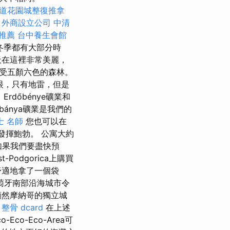
道花園城整復推拿
。
外商設立公司
中清
推薦
台中養生會館
冬季都有大部分時
天在這裡非常美麗，
受五顏六色的森林。
眼，只有地雷，但是
Erdőbénye礦業和
bánya礦業是我們的
士 名師
您也可以在
ely中發揮鮑勃。 公寓大約
如果我們要盡快預
-Podgorica上購買
舒適地拿了一個袋
萄牙南部沿海城市令
顯然摩納哥的獨立城
整骨 dcard
在上述
co-Eco-Eco-Area可