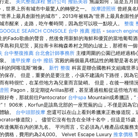
外行走。
美式整復課程
會計公司
撥筋美容
無論如何，這是五月目
外，世界上所有城市中最驚人的轉變之一。
按摩證照班
曾經臭名
“世界上最具創新性的城市”，2013年被稱為“世界上最具創新性
城市醒來，走路，吃午餐時間，因為您可以咬一點咬人。
整復 
GOOGLE SEARCH CONSOLE
台中 推薦 撥筋
-
search engine
街上的Fado歌曲的聲音，然後食用新鮮的海鮮和優質的當地葡萄酒。 
孚島和貝尼茨，莫拉蒂卡和梅森希村之間的山坡上，那裡有一個
失
台中整復推薦
台北會計師事務所
主樓周圍的公園已經經過精
噴泉。
逢甲按摩
台中 撥筋
宮殿的兩個最具標誌性的雕塑是著名的
勝利的阿喀琉斯”雕像。
新竹 整復
科富是聯合國教科文組織世界
的保存。 但是，重要的是要注意，小孩不建議向下路徑，因為
而有時很忙，在某些地方為兒童而言陡峭。 但是，在後一種情況下
證照
Pagon，並定期從Arillas那裡，甚至通過租船從這些地方
奇，那就前往Pantocrator
台中spa
Mountain或希臘語，“
ορας”！ 906米，Korfun是該島北部的一座荒蕪的山，不僅是因
化體驗。
台中頭部按摩
您還可以在山上看到希臘東正教修道院，
（Pantocrator修道院）。 儘管它沒有包含在全球十名中，但這是1
布達佩斯在內的第九名。 平均而言，它必須為八種產品或服務支
，費用約為24,000。 Velvet Escape Luxury
推拿價格
T