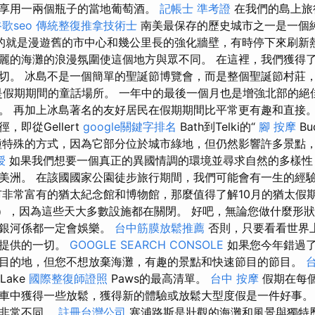
享用一兩個瓶子的當地葡萄酒。
記帳士 準考證
在我們的島上旅
歌seo
傳統整復推拿技術士
南美最保存的歷史城市之一是一個
的就是漫遊舊的市中心和幾公里長的強化牆壁，有時停下來刷新熱
麗的海灘的浪漫氛圍使這個地方與眾不同。 在這裡，我們獲得
切。 冰島不是一個簡單的聖誕節博覽會，而是整個聖誕節村莊
ður地點是假期期間的童話場所。 一年中的最後一個月也是增強北部的
。 再加上冰島著名的友好居民在假期期間比平常更有趣和直接。
即從Gellert
google關鍵字排名
Bath到Telki的“
腳 按摩
Bu
特殊的方式，因為它部分位於城市綠地，但仍然影響許多景點
授
如果我們想要一個真正的異國情調的環境並尋求自然的多樣性
美洲。 在該國國家公園徒步旅行期間，我們可能會有一生的經
非常富有的猶太紀念館和博物館，那麼值得了解10月的猶太假
r等），因為這些天大多數設施都在關閉。 好吧，無論您做什麼形
和銀河係都一定會娛樂。
台中筋膜放鬆推薦
否則，只要看看世界
能提供的一切。
GOOGLE SEARCH CONSOLE
如果您今年錯過
是理想的目的地，但您不想放棄海灘，有趣的景點和快速節目的節目。
Lake
國際整復師證照
Paws的最高清單。
台中 按摩
假期在每
車中獲得一些放鬆，獲得新的體驗或放鬆大型度假是一件好事。
個非常不同。
註冊台灣公司
塞浦路斯是壯觀的海灘和風景與獨特