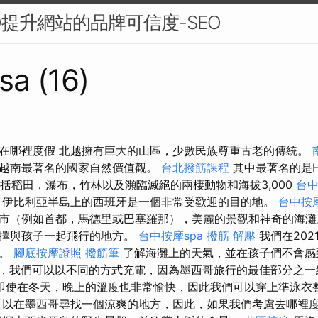
O提升網站的品牌可信度-SEO
sa (16)
在哪裡度假 北越擁有巨大的山區，少數民族尊重古老的傳統。
越南最著名的國家自然價值觀。
台北撥筋課程
其中最著名的是Hoa
包括稻田，瀑布，竹林以及瀕臨滅絕的兩棲動物和海拔3,000
台中
伊比利亞半島上的西班牙是一個非常受歡迎的目的地。
台中按摩
市（例如首都，馬德里或巴塞羅那），美麗的景觀和神奇的海灘
選擇與孩子一起飛行的地方。
台中按摩spa
撥筋 解壓
我們在202
述。
腳底按摩證照
撥筋筆
了解海灘上的天氣，並在孩子們不會感
，我們可以以不同的方式充電，因為墨西哥旅行的最佳部分之一
即使在冬天，晚上的溫度也非常愉快，因此我們可以穿上準泳衣
以在墨西哥尋找一個涼爽的地方，因此，如果我們考慮去哪裡