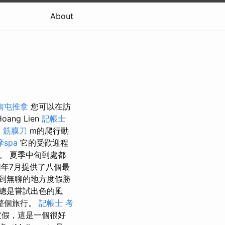
About
南屯推拿
您可以在訪
ng Lien
記帳士
 筋膜刀
m的爬行動
spa
它的受歡迎程
。 夏季中旬到處都
1年7月提供了八個最
到無聊的地方度假勝
總是嘗試出色的風
整個旅行。
記帳士 考
度假，這是一個很好