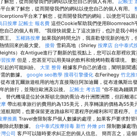
了解您，從而開發我們的網站以使您自己的個人有用。
記帳士 
lic平台來了解您，從而開發我們的網站以使您自己的個人有用。
使用Icerptions平台來了解您，從而開發我們的網站，以便您可以
烏日按摩
記帳士 報名費
這些Cookie幫助我們使用Bloomrea
您自己的個人有用。 ”我很快就愛上了這次旅行，也許是我小時
處票王。
五權路按摩
如果我的時間允許，我喜歡發現新的地方，
的熱情回來的最大愛。
接骨
雪莉高地（Shirley
按摩店
台中泰式
Heights）在Antigue進行了翻新的監視點上，您可以在那裡欣
學習按摩
但是，您甚至可以用美味的飲料和燒烤時觀看環境。 數
同引起的可能糾紛。
大里 整骨
根據客戶自己的通信，闡明新聞
所需的數據。
google seo教學
搜尋引擎優化
在Ferihegy
竹北推
從布達瓦爾旅遊租用的地方直接飛往阿加迪爾，從布達佩斯出
1年的旅行，並飛往歐洲及以後。
記帳士 考古題
“你不能為錢購
。 替代機場是位於休斯頓北側的喬治·布什洲際洲際，但距離港
按摩
帶出租車旅行的費用約為135美元，共享轉讓的價格為55美
巡航期間，也要保留更改路線和可選程序的權利和可選程序。
按摩推薦
Travel會限制客戶個人數據的處理，如果客戶要求對
對刪除此類數據。
台中泰式按摩排毒
新竹 外燴 ptt
限制數據處理
台灣公司
客戶可以隨時要求糾正您的個人信息。 簡而言之，這個