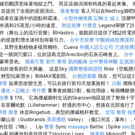
efer的確切翻譯意味著地獄之門。 而且這個潟湖有時真的看起來像。 
），並提供了全面的巡迴演出。
推拿整復
客人可以在Redfrog酒
，或者在漩渦中的甜點和霜凍。
小型外燴推薦
記帳士 線上
頂層甲板
34米滴和25英里/小時的速度。
附近按摩
什麼是
Legend舉辦
作（舞台上的流行音樂）和Hasbro，遊戲節目提供了標誌性電
海的巡遊對潛水迷特別有吸引力。
台中市按摩
中醫經絡按摩課程
，其野生動植物多樣而獨特。 Cueva
外國人設立公司
穴道按摩
翻譯是一個洞穴窗口，位於該島北部Arecibo的石灰石峰會上。
台中
的豪華景色。
搜索引擎
新竹 整骨
肌肉酸痛
台中整骨神醫
足底按
由於遊客的巨大興趣。 這是Sky
國際整復師證照
Ride（空氣
（輕型玩家滑水）和IMAX電影院。
台胞證基隆
現在，您可以從2
整骨
如果您改變主意，可以在旅行前10天放棄旅程！
沾黏
價格
與
優化
-
記帳士 考什麼
董事會娛樂計劃，板信用線，每個機艙價值
 按摩
$ 176。 它為挪威鄉村生活的Skanzen地區提供了整個十
里爾哈默（Lillehammer）舒適的市中心，然後在北部進行
整骨 推拿
休息Ringebub，典型的挪威桅杆教堂。
北屯 整骨
按
山谷（Gudbrands
美容撥筋
Valley）（傷口河流，瀑布），中
）的住宿（1晚）。 Lip
整骨
Sync
massage
Battle（Spike
seo
亂的播放列表也提供了Horizo​​n Lives。
推拿師
Minigolff，