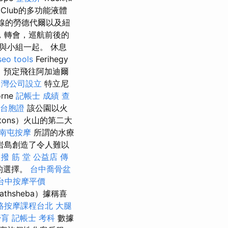
Club的多功能液體
線的勞德代爾以及紐
，轉會，巡航前後的
與小組一起。 休息
seo tools
Ferihegy
，預定飛往阿加迪爾
台灣公司設立
特立尼
rne
記帳士 成績 查
 台胞證
該公園以火
itons）火山的第二大
南屯按摩
所謂的水療
岩島創造了令人難以
 撥 筋 堂 公益店 傳
的選擇。
台中喬骨盆
台中按摩平價
hsheba）據稱喜
絡按摩課程台北
大腿
膏肓
記帳士 考科
數據