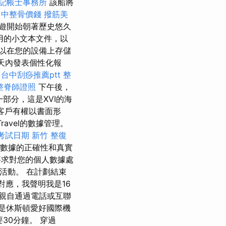
記帳士事務所
該船將
台中整骨價錢
撥筋美
後，巡遊開始朝著歷史悠久
使用的小文本文件，以
以在您的設備上存儲
1天內發表個性化報
。
台中刮痧推薦ptt
整
整脊師證照
下午後，
一部分，這是XVI的海
 客戶有權以書面形
Travel的數據管理。
考試日期
新竹 整復
人數據的正確性和真實
求對您的個人數據處
娛樂活動。 在計劃結束
對應，我聲明我是16
親自通過電話或互聯
是休斯頓愛好國際機
30分鐘。 穿過