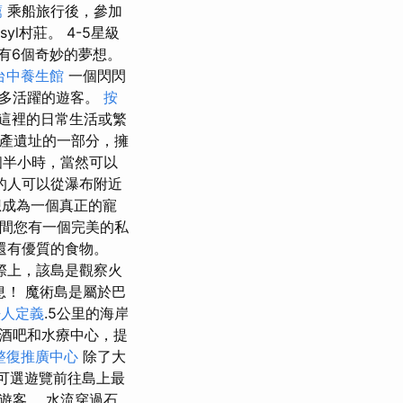
薦
乘船旅行後，參加
syl村莊。 4-5星級
有6個奇妙的夢想。
台中養生館
一個閃閃
更多活躍的遊客。
按
這裡的日常生活或繁
界遺產遺址的一部分，擁
個半小時，當然可以
的人可以從瀑布附近
想成為一個真正的寵
然間您有一個完美的私
還有優質的食物。
際上，該島是觀察火
息！ 魔術島是屬於巴
法人定義
.5公里的海岸
酒吧和水療中心，提
整復推廣中心
除了大
的可選遊覽前往島上最
遊客。 水流穿過石