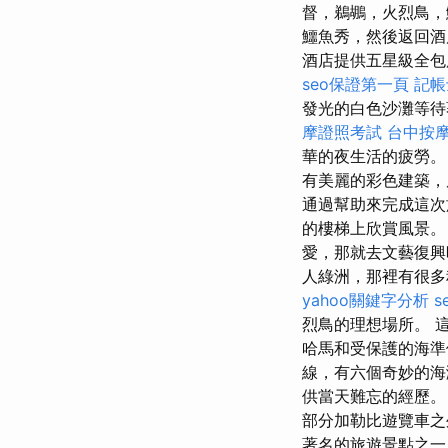
督，鵜鶘，火烈鳥，
鱷魚秀，然後返回
酒店提供五星級全
seo保證第一頁
記帳
發光的白色沙灘等待
摩證照考試
台中按
華的夜生活的疲勞
有美麗的彩色建築，
通過幫助來完成這
的樓梯上欣賞風景
愛，那就去文藝復
人綠洲，那裡有很
yahoo關鍵字分析
s
烈鳥的理想場所。 
哈馬和受保護的海準
線，有六個奇妙的海
供當天難忘的經歷
部分加勒比遊覽車之
著名的旅遊景點之一