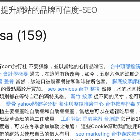
O提升網站的品牌可信度-SEO
sa (159)
旅行com旅行社 不要猶豫，並以當地的心情品嚐它。
台中頭部撥
-會計學概要
過去，在這裡有所改善，如今，五顏六色的漁船
醫 整骨
當然，該港口被幾家餐館和咖啡館所包圍。
腳底按摩課
迎的景點屬於牙買加。
seo services
台中 整復
然後，水的水直
個類別都在等待自己的獨特風格。
新竹 按摩
從不同的尺寸，您可
寓。
喬骨
yahoo關鍵字分析
養生與整復推廣中心
台中按摩排毒
植主要餐廳吃自助餐和自助餐餐廳，當然您可以在這裡吃早餐
緣班級革命班的第二任成員。
工商登記
香港簽證 台胞證
它已於2
過，可以在冬季參加加勒比海船！ 這些Cookie幫助我們使用Boo
們的網站以使您自己的個人有用。
seo marketing
台中泰式按