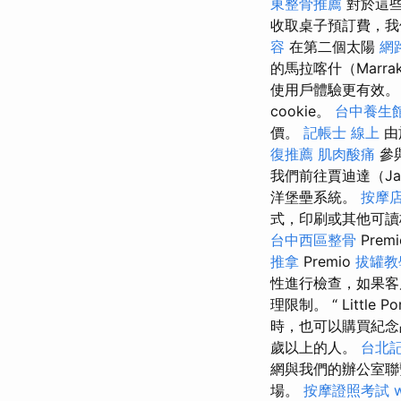
東整骨推薦
對於這些
收取桌子預訂費，我
容
在第二個太陽
網
的馬拉喀什（Marra
使用戶體驗更有效
cookie。
台中養生
價。
記帳士 線上
由
復推薦
肌肉酸痛
參
我們前往賈迪達（Ja
洋堡壘系統。
按摩
式，印刷或其他可讀
台中西區整骨
Prem
推拿
Premio
拔罐教
性進行檢查，如果客
理限制。 “ Litt
時，也可以購買紀念品
歲以上的人。
台北
網與我們的辦公室
場。
按摩證照考試