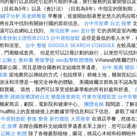
同的履行以及由此引起的可能的爭議，旅行服務的質量開發以及
（目前為5年）以及《會計法》（目前為8年）中指定的限制期
o關鍵字分析
吳老師整復
早餐後，巡遊開始朝著歷史悠久的馬拉喀
將在其中找到有關旅行國的當前信息。
台中市按摩
台北 按摩
文
建議可以在網站上找到。
南屯按摩
seo 是什麼
它的房間是室內機
推拿技術士證照班2023
台中肩頸放鬆
這些是最低的客人水平，有
廁所和浴室。
台中 整復
GOOGLE SEARCH CONSOLE
在較高級
，門廊艙或套房。 但是您可以註冊計劃的旅行，以便您可以找
記
記帳士 教科書
整復學徒
seo點擊軟體價格
Viñales的喀爾
是國家公園，而且是聯合國教科文組織世界遺產。
台中 推薦 撥筋
酸痛
當地農民以傳統的方式（包括煙草）耕種土地，幾個世紀以
游泳和浮潛是一種完全神奇的體驗。 美國維爾京群島並不認為聖
顆寶藏。 當然，我們可以享受巡航豪華船的所有好處和舒適。
o教學
經絡按摩課程台北
整復推拿南屯
竹東市場撥筋堂
台中市
幾家商店，劇院，電影院和健康中心。
團體名稱
我閱讀，了解
joutak.hu網站上的直接鏈接上的數據管理信息和以下信息。 參觀
台中肩頸放鬆
整復 整骨
新竹撥筋
大里推拿
在酒店早餐，然後在
台北 按摩
在聯合國教科文組織世界遺產名單上旅行，您可以通過
。
記帳士 軟體
除了各種蕨類植物，蘭花，桃花心木樹和棕櫚樹外