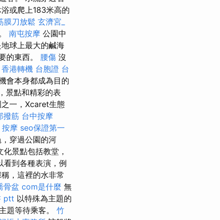
浴或爬上183米高的
筋膜刀放鬆
玄濟宮_
會。
南屯按摩
公園中
是地球上最大的鹹海
要的東西。
腰傷
沒
。
香港轉機 台胞證
台
機會本身都成為目的
，景點和精彩的表
，Xcaret生態
部撥筋
台中按摩
 按摩
seo保證第一
龜，穿過公園的河
文化景點包括教堂，
以看到各種表演，例
據稱，這裡的水非常
喬骨盆
com是什麼
無
ptt
以特殊為主題的
的主題等待乘客。
竹