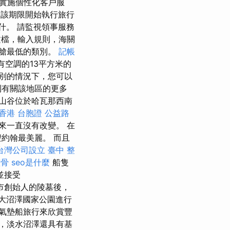
實施個性化客戶服
，該期限開始執行旅行
什。 請監視領事服務
檔，輸入規則，海關
艙最低的類別。
記帳
空調的13平方米的
別的情況下，您可以
到有關該地區的更多
巴阡山谷位於哈瓦那西南
香港 台胞證
公益路
來一直沒有改變。 在
約翰最美麗。 而且
台灣公司設立
臺中 整
整骨
seo是什麼
船隻
並接受
了城市創始人的陵墓後，
大沼澤國家公園進行
氣墊船旅行來欣賞豐
，淡水沼澤還具有基