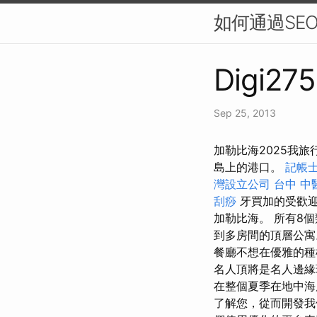
如何通過SE
Digi275
Sep 25, 2013
加勒比海2025我
島上的港口。
記帳士
灣設立公司
台中 中
刮痧
牙買加的受歡
加勒比海。 所有8
到多房間的頂層公
餐廳不想在優雅的種
名人頂將是名人邊
在整個夏季在地中海度
了解您，從而開發我