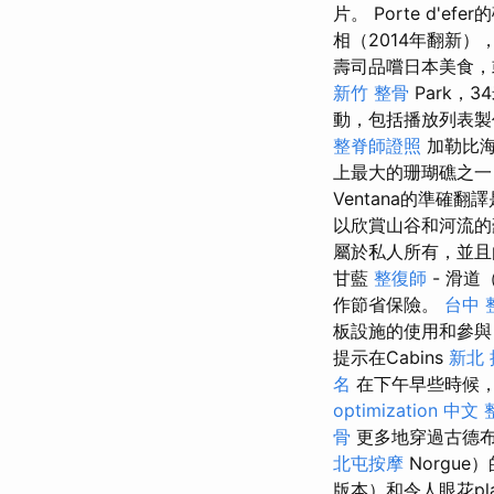
片。 Porte d'
相（2014年翻新
壽司品嚐日本美食
新竹 整骨
Park，
動，包括播放列表製
整脊師證照
加勒比
上最大的珊瑚礁之一
Ventana的準確
以欣賞山谷和河流
屬於私人所有，並且
甘藍
整復師
- 滑道
作節省保險。
台中 
板設施的使用和參
提示在Cabins
新北
名
在下午早些時候，在
optimization 中文
骨
更多地穿過古德布蘭
北屯按摩
Norgue
版本）和令人眼花play