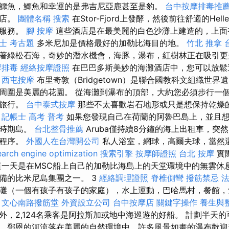
鱷魚，鱷魚和幸運的是弗吉尼亞鹿甚至是豹。
台中按摩排毒推
酒店。
團體名稱
搜索
在Stor-Fjord上發酵，然後前往舒適的Helle
包服務。
腳 按摩
這些酒店是在最美麗的白色沙灘上建造的，上面
士 考古題
多米尼加是價格最好的加勒比海目的地。
竹北 推拿
著綠松石海，奇妙的潛水機會，海豚，瀑布，紅樹林正在吸引
摩排毒
經絡按摩證照
在巴巴多斯美妙的海灘酒店中，您可以放鬆
。
西屯按摩
布里奇敦（Bridgetown）是聯合國教科文組織世
周圍是美麗的花園。 從海灘到瀑布的頂部，大約您必須步行一
次旅行。
台中泰式按摩
那些不太喜歡岩石地形或只是想保持乾燥
。
記帳士 高考 普考
如果您發現自己在荷蘭的阿魯巴島上，並且
興時期島。
台北整骨推薦
Aruba僅持續8分鐘的海上出租車，突
多程序。
外國人在台灣開公司
私人浴室，網球，高爾夫球，當然
earch engine optimization
搜索引擎
按摩師證照
台北 按摩
實
這一天是在MSC船上自己的加勒比海島上的天堂環境中的無雲休
備的比米尼島集團之一。 3
經絡調理證照
脊椎側彎
撥筋禁忌
灘（一個有孩子有孩子的家庭），水上運動，巴哈馬村，餐館，
。
文心南路撥筋堂
外資設立公司
台中按摩店
關鍵字操作
養生與
外，2,124名乘客是阿拉斯加或地中海巡遊的好船。 計劃半天
，鄧恩的河流落在美麗的自然環境中，許多風景如畫的瀑布歡迎