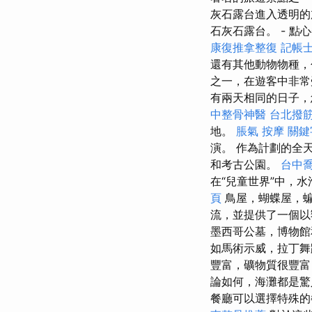
灰石露台進入透明的
石灰石露台。 - 點
康復推拿整復
記帳士
還有其他動物物種，
之一，在遊客中非
有兩天相同的日子，
中整骨神醫
台北撥
地。
脹氣 按摩
關鍵
演。 作為計劃的全
和考古公園。
台中
在“兒童世界”中，
頁
鳥屋，蝴蝶屋，蝙
流，並提供了一個以
墨西哥公墓，博物館
如馬術示威，拉丁舞
豐富，礦物質很豐富，
論如何，海灘都是
餐廳可以選擇特殊的