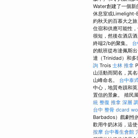
Water創建了一個新
休息室或Limelight-
約秋天的百慕大之
住宿和供應可能性，
很短，然後在酒店酒
終端2/b的聚集。
台
的航班從布達佩斯
達（Trinidad）
詢
Trois
士林 推拿
山活動而聞名，其名稱
山峰命名。
台中泰
中心，地質奇蹟和英
置信的景象。 殖民
統 整復 推拿 深層 
台中 整骨 dcard
wo
Barbados）戲
歡用牛奶沐浴，這使
按摩
台中養生會館