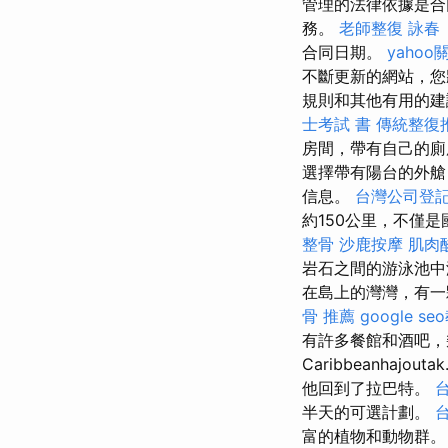
管理的法律依據是合
務。
老師整復 詠春
合同日期。
yaho
不斷更新的網站，您
規則和其他有用的
士考試 書
傳統整復
房間，帶有自己的
選擇帶有陽台的外艙
信息。
台灣公司登
約150公里，不僅
整骨
沙鹿按摩
肌肉
岩石之間的游泳池中
在島上的灣灣，有一
骨 推薦
google se
有許多餐館和酒吧，
Caribbeanha
他回到了拉巴特。
半天的可選計劃。
富的植物和動物群