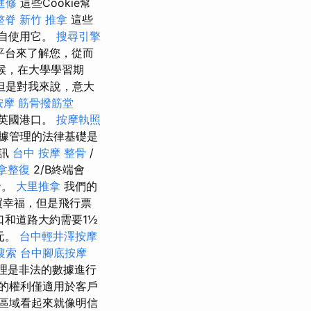
進修
這些Cookie幫
整脊
新竹 推拿
這些
親自使用它。
搜尋引擎
ch平台來了解您，從而
候，在大學學習期
但是對我來說，意大
按摩
筋骨撥筋堂
賞英國港口。
按摩執照
據管理的法律基礎是
通訊
台中 按摩 整骨
/
拿整復
2/B終端會
發。
大里推拿
我們的
買幸福，但是飛行票
口和道路大約需要1½
元。
台中輕井澤按摩
搜索
台中腳底按摩
管理是非法的數據進行
的權利僅適用於客戶
區域看起來就像明信