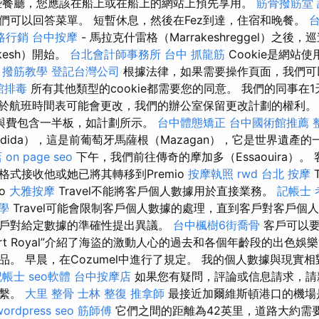
餐廳，您應該在船上或在船上的網站上預先享用。
筋骨撥筋堂
們可以回答菜單。 短暫休息，然後在Fez到達，住宿和晚餐。
路行銷
台中按摩
- 馬拉克什雷格（Marrakeshreggel）之
kesh）開始。
台北會計師事務所
台中 抓龍筋
Cookie是網站
。
撥筋教學
登記台灣公司
根據法律，如果需要操作頁面，我們可
館排毒
所有其他類型的cookie都需要您的同意。 我們的同事在
於航班時間表可能會更改，我們的辦公室保留更改計劃的權利
與費包含一半板，如計劃所示。
台中體態矯正
台中國術館推薦
dida），這是前葡萄牙馬薩根（Mazagan），它是世界遺產的
店
on page seo
下午，我們前往傳奇的摩加多（Essaouira）。
格式接收他或她已將其轉移到Premio
按摩執照
rwd
台北 按摩
io
大雅按摩
Travel不能將客戶個人數據用於直接業務。
記帳士 
學
Travel可能會限制客戶個人數據的處理，直到客戶對客戶個
戶對給定數據的準確性提出異議。
台中楓樹6街喬骨
客戶可以要
le Port Royal”介紹了海盜的激動人心的過去和各個年齡段的出色
。 早晨，在Cozumel中進行了規定。 我的個人數據與現實相
記帳士
seo軟體
台中按摩店
如果您有疑問，評論或信息請求，請
聯繫。
大里 整骨
士林 整復
推拿師
最接近加爾維斯頓港口的機場
wordpress seo
筋師傅
它們之間的距離為42英里，道路大約需要