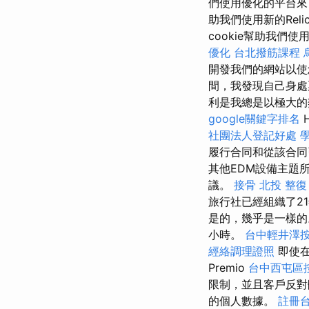
們使用優化的平台來
助我們使用新的Re
cookie幫助我們
優化
台北撥筋課程
開發我們的網站以使
間，我發現自己身
利是我總是以極大
google關鍵字排名
社團法人登記好處
履行合同和從該合
其他EDM設備主題
議。
接骨
北投 整復
旅行社已經組織了2
是的，幾乎是一樣的
小時。
台中輕井澤
經絡調理證照
即使在
Premio
台中西屯區
限制，並且客戶反
的個人數據。
註冊