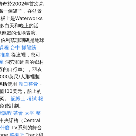
傳奇於2002年首次亮
吧喝一個罐子，在盆景
上是Waterworks
了許多白天和晚上的活
視遊戲的現場表演。
伯利茲珊瑚礁是地球
課程
台中 抓龍筋
 推拿
從這裡，您可
摩
洞穴和周圍的鄉村
懸浮的自行車），羽衣
000英尺/人那裡製
包括使用
湖口整骨
-
100美元，船上的
字架。
記帳士 考試 報
了免費計劃。
摩課程
茶會
太平 整
央諾格（Central
是什麼
TV系列的舞台
Rope
整復所
Track和