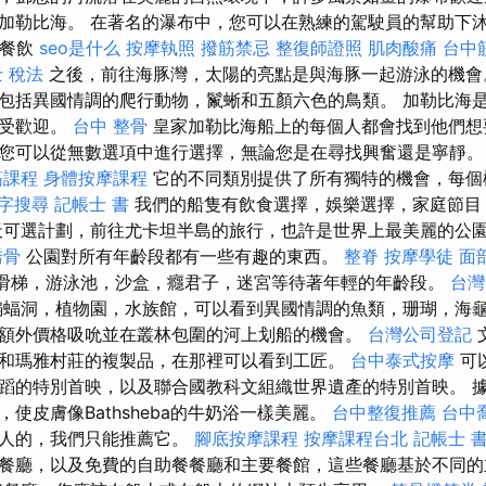
加勒比海。 在著名的瀑布中，您可以在熟練的駕駛員的幫助下沐
心餐飲
seo是什么
按摩執照
撥筋禁忌
整復師證照
肌肉酸痛
台中
 稅法
之後，前往海豚灣，太陽的亮點是與海豚一起游泳的機
包括異國情調的爬行動物，鬣蜥和五顏六色的鳥類。 加勒比海
常受歡迎。
台中 整骨
皇家加勒比海船上的每個人都會找到他們想
您可以從無數選項中進行選擇，無論您是在尋找興奮還是寧靜
筋課程
身體按摩課程
它的不同類別提供了所有獨特的機會，每個
字搜尋
記帳士 書
我們的船隻有飲食選擇，娛樂選擇，家庭節目
天可選計劃，前往尤卡坦半島的旅行，也許是世界上最美麗的公園之一
喬骨
公園對所有年齡段都有一些有趣的東西。
整脊
按摩學徒
面
水滑梯，游泳池，沙盒，癮君子，迷宮等待著年輕的年齡段。
台灣
蝠洞，植物園，水族館，可以看到異國情調的魚類，珊瑚，海
額外價格吸吮並在叢林包圍的河上划船的機會。
台灣公司登記
和瑪雅村莊的複製品，在那裡可以看到工匠。
台中泰式按摩
可
蹈的特別首映，以及聯合國教科文組織世界遺產的特別首映。 
使皮膚像Bathsheba的牛奶浴一樣美麗。
台中整復推薦
台中
驚人的，我們只能推薦它。
腳底按摩課程
按摩課程台北
記帳士 書 
餐廳，以及免費的自助餐餐廳和主要餐館，這些餐廳基於不同