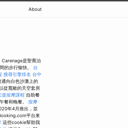
About
筋
Carenage是聖喬治
之間的步行愉快。
台
程
搜尋引擎排名
台中
接通向白色沙灘上的
以從寬敞的天空套房
穴道按摩課程
自助餐
，午餐和晚餐。
按摩
020年4月推出，並
king.com平台來
摩
這些cookie幫助我