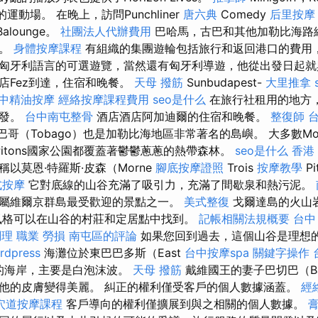
的運動場。 在晚上，訪問Punchliner
唐六典
Comedy
后里按摩
Balounge。
社團法人代辦費用
巴哈馬，古巴和其他加勒比海路
旅。
身體按摩課程
有組織的集團遊輪包括旅行和返回港口的費用
匈牙利語言的可選遊覽，當然還有匈牙利導遊，他從出發日起就
店Fez到達，住宿和晚餐。
天母 撥筋
Sunbudapest-
大里推拿
中精油按摩
經絡按摩課程費用
seo是什么
在旅行社租用的地方
出發。
台中南屯整骨
酒店酒店阿加迪爾的住宿和晚餐。
整復師
和多巴哥（Tobago）也是加勒比海地區非常著名的島嶼。 大多數Mo
Pitons國家公園都覆蓋著鬱鬱蔥蔥的熱帶森林。
seo是什么
香港
以莫恩·特羅斯·皮森（Morne
腳底按摩證照
Trois
按摩教學
P
式按摩
它對底線的山谷充滿了吸引力，充滿了間歇泉和熱污泥。
屬維爾京群島最受歡迎的景點之一。
美式整復
戈爾達島的火山
風格可以在山谷的村莊和定居點中找到。
記帳相關法規概要
台中
調理 職業 勞損 南屯區的評論
如果您回到過去，這個山谷是理想
rdpress
海灘位於東巴巴多斯（East
台中按摩spa
關鍵字操作
劇性的海岸，主要是白泡沫波。
天母 撥筋
戴維國王的妻子巴切巴（Bat
他的皮膚變得美麗。 糾正的權利僅受客戶的個人數據涵蓋。
經
穴道按摩課程
客戶導向的權利僅擴展到與之相關的個人數據。