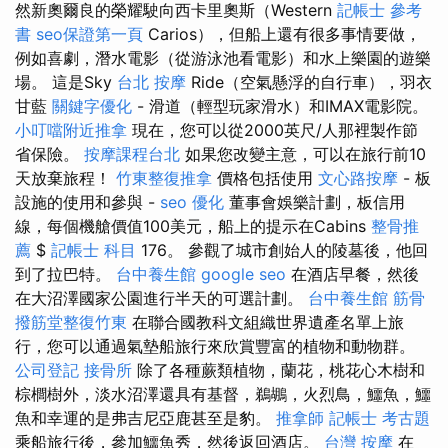
然新奧爾良的榮耀駛向西卡里奧斯（Western
記帳士 參考
書
seo保證第一頁
Carios），但船上還有很多事情要做，
例如喜劇，潛水電影（從游泳池看電影）和水上樂園的遊樂
場。 這是Sky
台北 按摩
Ride（空氣懸浮的自行車），羽衣
甘藍
關鍵字優化
- 滑道（輕型玩家滑水）和IMAX電影院。
小叮噹附近推拿
現在，您可以從2000英尺/人那裡製作節
省保險。
按摩課程台北
如果您改變主意，可以在旅行前10
天放棄旅程！
竹東整復推拿
價格包括使用
文心路按摩
- 板
設施的使用和參與 -
seo 優化
董事會娛樂計劃，板信用
線，每個機艙價值100美元，船上的提示在Cabins
整骨推
薦
$
記帳士 科目
176。 參觀了城市創始人的陵墓後，他回
到了拉巴特。
台中養生館
google seo
在酒店早餐，然後
在大沼澤國家公園進行半天的可選計劃。
台中養生館
筋骨
撥筋堂整復竹東
在聯合國教科文組織世界遺產名單上旅
行，您可以通過氣墊船旅行來欣賞豐富的植物和動物群。
公司登記
接骨所
除了各種蕨類植物，蘭花，桃花心木樹和
棕櫚樹外，淡水沼澤還具有基督，鵜鶘，火烈鳥，鱷魚，鱷
魚和幸運的是弗吉尼亞鹿甚至是豹。
推拿師
記帳士 考古題
乘船旅行後，參加鱷魚秀，然後返回酒店。
台灣 按摩
在