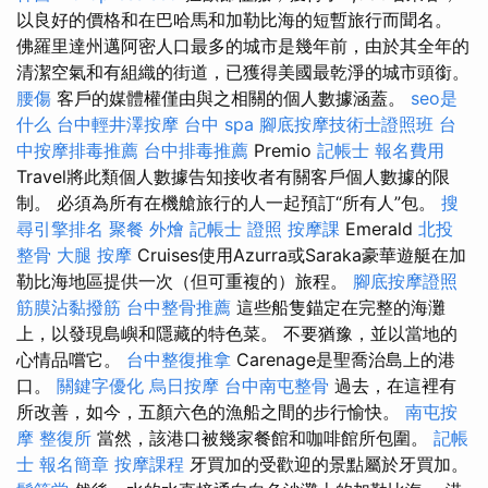
以良好的價格和在巴哈馬和加勒比海的短暫旅行而聞名。
佛羅里達州邁阿密人口最多的城市是幾年前，由於其全年的
清潔空氣和有組織的街道，已獲得美國最乾淨的城市頭銜。
腰傷
客戶的媒體權僅由與之相關的個人數據涵蓋。
seo是
什么
台中輕井澤按摩
台中 spa
腳底按摩技術士證照班
台
中按摩排毒推薦
台中排毒推薦
Premio
記帳士 報名費用
Travel將此類個人數據告知接收者有關客戶個人數據的限
制。 必須為所有在機艙旅行的人一起預訂“所有人”包。
搜
尋引擎排名
聚餐 外燴
記帳士 證照
按摩課
Emerald
北投
整骨
大腿 按摩
Cruises使用Azurra或Saraka豪華遊艇在加
勒比海地區提供一次（但可重複的）旅程。
腳底按摩證照
筋膜沾黏撥筋
台中整骨推薦
這些船隻錨定在完整的海灘
上，以發現島嶼和隱藏的特色菜。 不要猶豫，並以當地的
心情品嚐它。
台中整復推拿
Carenage是聖喬治島上的港
口。
關鍵字優化
烏日按摩
台中南屯整骨
過去，在這裡有
所改善，如今，五顏六色的漁船之間的步行愉快。
南屯按
摩
整復所
當然，該港口被幾家餐館和咖啡館所包圍。
記帳
士 報名簡章
按摩課程
牙買加的受歡迎的景點屬於牙買加。