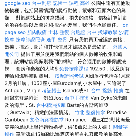
google seo
台中刮痧
記帳士 課程 高雄
公園中還有其他動
物物種，包括異國情調的爬行動物，鬣蜥和五顏六色的鳥
類。 對於網站上的拼寫錯誤，損失的價格，價格計算計劃
的潛在錯誤以及圖片和描述的差異，我們不承擔責任。
on
page seo
肌肉酸痛
士林 整復
台胞證 台中
拔罐教學
沙鹿
按摩
按摩師證照班
逢甲 整骨
只有我們員工確認的價格，
數據，描述，圖片和其他信息才被認為是最終的。
外國人
開公司
提供了用於使用我們網站的個人數據的收集和處
理，該網站能夠識別我們的網站，符合適用的數據保護法
規。 套房和棄權的人均$
免費按摩課程
192.50，以及所有
運輸和燃料輔助費用。
按摩證照考試
Aldi旅行包括在1月或
2月的11層，1052座小屋Eurodam的小木屋中，它追溯了
Antigua，Virgin
考記帳士
Islands或St.
台中 撥筋 推薦
在
維爾京群島附近，例如Jost
台中手撥燙
Van Dyke的未觸
及的海岸，St.
台中精油按摩
Barts的古斯塔維亞
（Gustavia）精緻的法國情緒。
竹北 整復推拿
Paradise
Caribbean
文心南路撥筋堂
Romance，週三在加勒比海最
美麗的島嶼上舉行禮物婚禮，供18歲以上的夫婦！
關鍵字
操作
享受涼鞋15加勒比海酒店的所有包容服務的最高水