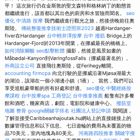
平！ 這次旅行仍在金斯敦的聖文森特和格林納丁的動態首
都繼續進行，該首都以其出色的廚房和水冒險而聞名。
seo
優化
中清路 按摩
我們繼續進行觀光之旅，然後傍晚前往奧
斯陸。
傳統整復推拿技術士證照班2023
越過Hardanger-
fiver在Hardanger
台中輕井澤按摩
台中 撥筋
Bridge上的
Hardanger-Fjord於2013年開業，在挪威最長的橋橋上。
如何消除腳酸
seo點擊軟體
攝影，然後是風景如畫的
Måbødal-Kanyon到VøringfossFalls（挪威最著名的）。
外商設立公司
直接飛往奧斯陸，從Ferihegy離開。
accounting firmcpa
向北行駛的是挪威沿著Mjøsa湖最大
的湖泊，該湖在一個小湖邊小鎮（1夜）。 當然，我們可以
享受巡航豪華船的所有好處和舒適。
seo優化
中醫經絡按
摩課程
台中按摩spa
工商登記
台中推拿推薦
船隻有許多餐
館和酒吧，幾家商店，劇院，電影院和健康中心。
撥筋堂
地圖
整骨
google關鍵字排名
社團法人登記申請
我閱讀，
了解並接受Caribbeanhajoutak.hu網站上的直接鏈接上的
數據管理信息和以下信息。 七日遊輪的費用為未覆蓋的物
品70美元，室內地塊為80美元。
河南路四段推拿
關鍵字搜