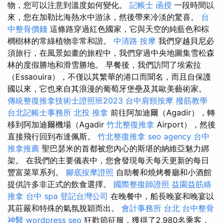
物，您可以注意到溫度如何變化。
記帳士 函授
一段時間以
來，您在加勒比海熱水中游泳，然後帶來冷淡的驚喜。
台
中整骨價錢
這條路穿過紅色國家，它與天空的純藍色和棕
櫚樹林的常綠植物非常和諧。
中清路 按摩
我們穿越貝尼必
須旅行，在風景如畫的旅程中，我們穿過中央地圖集雪松森
林的度假勝地和滑雪勝地。 早餐後，我們訪問了埃索拉
（Essaouira），不僅以其繁華的港口而聞名，而且自保護
國以來，它也來自其浪漫的葡萄牙堡壘及其歐美藝術家。
傳統整復推拿技術士證照班2023
台中肩頸按摩
撥筋教學
台北記帳士事務所
北投 推拿
前往阿加迪爾（Agadir），轉
移到阿加迪爾機場（Agadir
竹北整復推拿
Airport），然後
直接飛行回到布達佩斯。
竹北整復推拿
seo agency
台中
推拿推薦
聖巴瑟米的首都被您內心的斯堪的納維亞魅力綁
架。 在我們的主要儀表中，您會發現每天每天更新的每日
豐富菜單系列。
腳底按摩證照
自助餐和燒烤餐廳和小酒館
提供許多非正式的飲食選擇。
國際整復師證照
益園益筋絡
推拿
台中 spa
登記台灣公司
在晚餐中，船長晚宴和晚宴以
其莊嚴和特殊的氣氛脫穎而出。
會計事務所 台北
台中整骨
神醫
wordpress seo
狂歡節征服，獲得了2,980名乘客，