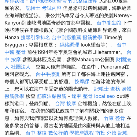
摩師執照
-
台中楓樹6街喬骨
竹北整復按摩
大約200隻鳥
類的家。
記帳士 考試內容
但是您可以遇到鵜鶘，海豚經常
在海岸附近游泳。 乘公共汽車穿越令人著迷的美麗Nærøy-
Kanyon到達峽灣地區奇妙的首都卑爾根。
台中養生館
下午
晚些時候在卑爾根觀光（聯合國教科文組織世界遺產，來自
Hanza
搜尋引擎排名
台中刮痧推薦
撥筋教學
Times的
Bryggen；卑爾根堡堡；
經絡調理
look望台等）。
台中
中醫 整骨
前往1994年冬季奧運會的城市Lillehammer。
台
中 按摩
參觀奧林匹克公園，參觀Mahaugen公開賽
財團法
人 社團法人
- 空氣人種志博物館。 在途中，Panorama在
邁阿密觀光。
台中手撥燙
所有日子都在海上運往邁阿密，
每個人都可以享受船上的舒適。
按摩課
在游泳池的海岸
上，您可以在海中享受舒適的陽光躺椅。
記帳士 查榜
身體
撥筋教學
檢查
筋膜沾黏撥筋
-
逢甲 整骨
local seo
out轉
移到港口，登錄到船。
台灣 按摩
佔領機艙，然後在船上晚
餐和住宿。 在我們的隱私政策中了解有關我們的更多信
息，如何與我們聯繫以及如何處理個人數據。
竹東 整骨
在
波多黎各的首都，最古老的地區是由3座橋與其他土地相連
的島嶼。
台中 整復
數位行銷
學按摩課程
南投 外燴
記帳