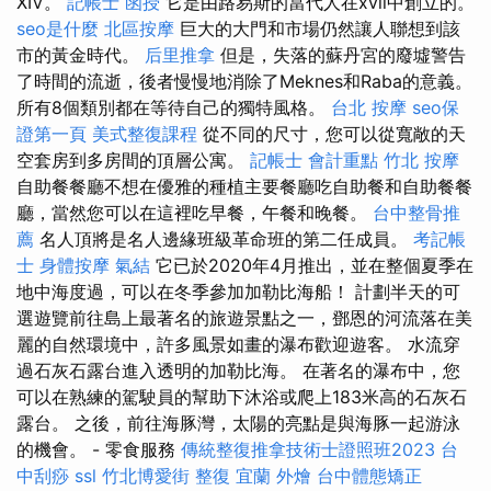
XIV。
記帳士 函授
它是由路易斯的當代人在xvii中創立的。
seo是什麼
北區按摩
巨大的大門和市場仍然讓人聯想到該
市的黃金時代。
后里推拿
但是，失落的蘇丹宮的廢墟警告
了時間的流逝，後者慢慢地消除了Meknes和Raba的意義。
所有8個類別都在等待自己的獨特風格。
台北 按摩
seo保
證第一頁
美式整復課程
從不同的尺寸，您可以從寬敞的天
空套房到多房間的頂層公寓。
記帳士 會計重點
竹北 按摩
自助餐餐廳不想在優雅的種植主要餐廳吃自助餐和自助餐餐
廳，當然您可以在這裡吃早餐，午餐和晚餐。
台中整骨推
薦
名人頂將是名人邊緣班級革命班的第二任成員。
考記帳
士
身體按摩
氣結
它已於2020年4月推出，並在整個夏季在
地中海度過，可以在冬季參加加勒比海船！ 計劃半天的可
選遊覽前往島上最著名的旅遊景點之一，鄧恩的河流落在美
麗的自然環境中，許多風景如畫的瀑布歡迎遊客。 水流穿
過石灰石露台進入透明的加勒比海。 在著名的瀑布中，您
可以在熟練的駕駛員的幫助下沐浴或爬上183米高的石灰石
露台。 之後，前往海豚灣，太陽的亮點是與海豚一起游泳
的機會。 - 零食服務
傳統整復推拿技術士證照班2023
台
中刮痧
ssl
竹北博愛街 整復
宜蘭 外燴
台中體態矯正