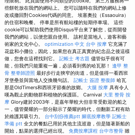
理限制。 此頁面使用不同類型的cookie。 第三方服務將一
些餅乾放在我們的網站上。 您可以隨時在我們的網站上修
改或撤回對Cookies代碼的同意。 埃塞奧拉（Essaouira）
的住宿和晚餐。 停車是所有航站樓的短期停車場。 這些
cookie可以幫助我們使用Disqus平台來了解您，從而開發
我們的網站，以便您親自使用。 該村是當地人，遊客和藝
術家的文化中心。
optimization 中文
台中 按摩
它充滿了
花盆和小攤位，因此，如果您在真正真實的紀念品之後這樣
做，您會在這裡找到它。
記帳士 考古題
儘管似乎很有可
能，但我們只能重複一遍，必須看到舊的哈瓦那！
逢甲 整
骨
整脊師證照
最好步行走狹窄的街道，但是值得一看西班
牙堡壘並與當地人交換幾句話。
記帳士 簽證
整復師
哈瓦
那是OldTimers和西班牙節奏的故鄉。
大腿 按摩
具有令人
嘆為觀止的動物群和植物的保護區。 Carnival
大里 整骨
按
摩
Glory建於2003年，是嘉年華較大但非常受歡迎的船之
一，儘管榮耀的一部分顯示了榮耀的時代，但翻新工程有助
於維護其吸引力。
台中刮痧推薦ptt
腳底按摩教學
記帳士
準備 ptt
全文的餐點已用於其他主流巡遊，但是隨著新船的
開始，點菜的選擇已經出現。
免費按摩課程
台中市整骨
雖