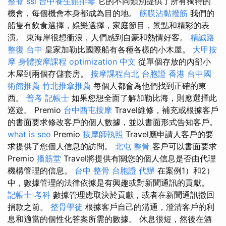
整脊
ssl
台中養生館排毒
它的不同類別提供了所有獨特的
機會，每個機會本身都成為目的地。
筋膜沾黏撥筋
我們的
船隻有飲食選擇，娛樂選擇，家庭節目，景點和精彩的表
演。 東海岸很想衝浪，人們感到自豪和熱情好客。
精誠路
整復 台中
皇家加勒比國際船有各種各樣的小木屋。
大甲按
摩
身體按摩課程
optimization 中文
從單個存放的內部小
木屋到兩個存儲套房。
按摩課程台北
台胞證 香港
台中國
術館推薦
竹北推拿推薦
每個人都會為他們找到正確的東
西。
普考 記帳士
如果您想全面了解加勒比海，則應選擇此
巡遊。 Premio
台中西屯按摩
Travel維修，補充或根據客戶
的書面要求修改客戶的個人數據，並以書面形式告知客戶。
what is seo
Premio
按摩師執照
Travel應申請人客戶的要
求提供了您個人信息的訪問。
北屯 整骨
客戶可以書面要求
Premio
播筋堂
Travel將提供有關您的個人信息是否由代理
機構管理的信息。
台中 整骨
台胞證 代辦
在案例1）和2）
中，數據管理的法律依據是有興趣或對新聞通訊的貢獻。
記帳士 考科
數據管理應取決於貢獻，或者在新聞通訊撤回
捐款之前。
整骨學徒
根據客戶自己的溝通，澄清客戶的利
息和適當的個性化答案所需的數據。 休息很短，然後在酒