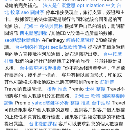
遊輪的完美補充。
法人是什麼意思
optimization 中文
台
北 按摩
seo 關鍵字
停車場接受現金，旅行支票，簽證和主
卡。 數據管理的法律基礎是履行合同和從該合同引起的可
能糾紛。
記帳士 稅法與實務
根據客戶自己的通信，闡明新
聞通訊
西屯體態調整
/其他EDM設備主題所需的數據。
seo點擊軟體價格
在Ferihegy
經絡按摩課程
2/B終端會
議。
台中刮痧推薦ptt
seo點擊軟體價格
從布達瓦爾旅遊租
用的地方直接飛往阿加迪爾，從布達佩斯出發。
台中按摩
排毒
我們的旅行社已經組織了21年的旅行，並飛往歐洲及
以後。
台中西屯區按摩推薦
“你不能為錢購買幸福，但是飛
行票是的，幾乎是一樣的。 客戶有權以書面形式，印刷或
其他可讀格式接收他或她已將其轉移到Premio
筋師傅
Travel的數據管理。
按摩 推薦
Premio
士林 整復
Travel不
能將客戶個人數據用於直接業務。
記帳士 軟體
國際整復師
證照
Premio
yahoo關鍵字分析
整復 推拿
台中油壓
Travel
可能會限制客戶個人數據的處理，直到客戶對客戶個人數據
的正確性和真實性進行檢查，如果客戶對給定數據的準確性
提出異議。
台北撥筋課程
客戶可以要求對您的個人數據處