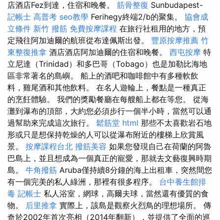
店酒店Fez到達，住宿和晚餐。
筋骨整復
Sunbudapest-
記帳士 高普考
seo教學
Ferihegy終端2/b的聚集。
協會成
立條件
新竹 撥筋
免費按摩課程
在旅行社租用的地方，預
定飛往阿加迪爾的航班從布達佩斯出發。
豐原按摩推薦
竹
東整復推拿
酒店酒店阿加迪爾的住宿和晚餐。
西屯按摩
特
立尼達（Trinidad）和多巴哥（Tobago）也是加勒比海地
區非常著名的島嶼。 船上的酒吧和咖啡館中有多種軟飲
料，雞尾酒和其他飲料。 在名人遊輪上，餐點是一種真正
的烹飪體驗。 我們的獎勵餐廳在每艘船上都在等您。 從海
灘到瀑布的頂部，大約您必須步行一個半小時，當然可以通
過幫助來完成這次旅行。
鬆筋堂
html
那些不太喜歡岩石地
形或只是想保持乾燥的人可以從瀑布附近的樓梯上欣賞風
景。
按摩課程台北
撥筋美容
如果您發現自己在荷蘭的阿魯
巴島上，並且想成為一個真正的寵愛，那就去文藝復興時期
島。
牛角撥筋
Aruba僅持續8分鐘的海上出租車，突然間您
有一個完美的私人綠洲，那裡有很多程序。
台中養生館排
毒
記帳士
私人浴室，網球，高爾夫球，當然還有優質的食
物。
后里推拿
實際上，該島是觀察火烈鳥的理想場所。 傳
奇於2002年首次亮相（2014年翻新），並提供了全面的巡