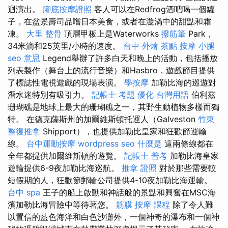
迴演出。
腳底按摩證照
客人可以在Redfrog酒吧喝一個罐
子，在盆景壽司品嚐日本美食，或者在漩渦中的甜點和霜
凍。
大里 整骨
頂層甲板上是Waterworks
撥筋筆
Park，
34米滴和25英里/小時的速度。
台中 外燴 茶點
按摩 小腿
seo 意思
Legend舉辦了許多白天和晚上的活動，包括播放
列表製作（舞台上的流行音樂）和Hasbro，遊戲節目提供
了標誌性電視遊戲的現場表演。
學按摩
加勒比海的巡遊對
潛水迷特別有吸引力。
記帳士 考題
優化 台灣用語
伯利茲
珊瑚礁是地球上最大的珊瑚礁之一，其野生動植物多樣而獨
特。 在德克薩斯州的加爾維斯頓托運人（Galveston
竹東
整復推拿
Shipport），也提供加勒比皇家和狂歡節運輸
線。
台中運動按摩
wordpress seo
什麼是
這兩條線都在
全年都提供加爾維斯頓的遊覽。
記帳士 普考
加勒比海皇家
遊輪提供6-9夜加勒比海巡航。
推拿 證照
對於那些需要較
短假期的人，狂歡節郵輪​​公司提供4-10夜加勒比海運輸。
台中 spa
王子的船上啟動和神話般的景點和興奮在MSC海
濱加勒比海冒險中等待著您。
筋膜
按摩 課程
除了令人難
以置信的藍色海洋和白色沙灘外，一個神奇的瀑布和一個神