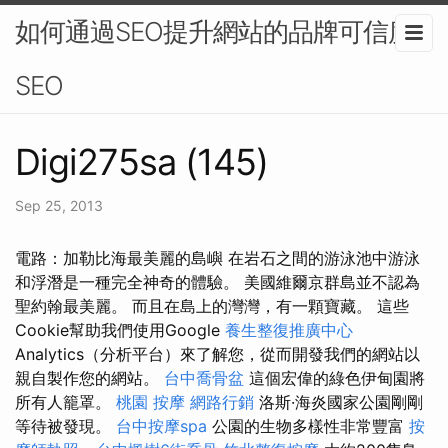
如何通過SEO提升網站的品牌可信度-
SEO
Digi275sa (145)
Sep 25, 2013
電路：加勒比海最美麗的島嶼 在岩石之間的游泳池中游泳
和浮潛是一種完全神奇的體驗。 美國維爾京群島並不認為
聖約翰最美麗。 而且在島上的灣灣，有一顆寶藏。 這些
Cookie幫助我們使用Google
養生整復推廣中心
Analytics（分析平台）來了解您，從而開發我們的網站以
親自製作您的網站。
台中喬骨盆
這個宏偉的綠色伊甸園將
所有人籠罩。
桃園 按摩
網路行銷
洛斯·海炎國家公園剛剛
等待被發現。
台中按摩spa
公園的生物多樣性非常豐富
按