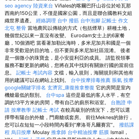
seo agency
陸資來台
Viñales的喀爾巴阡山谷位於哈瓦那
西南約150公里，不僅是國家公園，而且是聯合國教科文組
織世界遺產。
經絡調理
台中 撥筋
台中泡腳
記帳士 作文
北屯 整骨
當地農民以傳統的方式（包括煙草）耕種土地，
幾個世紀以來一直沒有改變。 Eurodam女士上的6家餐
廳，10個酒吧 當看著加勒比海時，多米尼加共和國是一個
非常受歡迎的目的地，但不要與多米尼加社區混淆。 後者
是一個微小的珠寶盒，是小安提利亞的成員。 請監視領事
服務不斷更新的網站，您將在其中找到有關旅行國的當前信
息。
記帳士 考試內容
文檔，輸入規則，海關規則和其他有
用的建議可以在網站上找到。
台中按摩排毒推薦
脹氣 按摩
google關鍵字排名
玄濟宮_康復推拿整復
它的房間是室內
機艙最低的類別。
台中spa
這些是最低的客人水平，有空
調的13平方米的房間，帶有自己的廁所和浴室。
台胞證 申
請
按摩教學
記帳士 考試
在較高級別的情況下，您可以選
擇帶有陽台的外艙，門廊艙或套房。 前往Meknes的旅行，
您可以在短短一小段時間內看到“摩洛哥凡爾賽宮”。
撥筋課
程
烏日按摩
Moulay
推拿師
台中精油按摩
筋膜
Ismail，