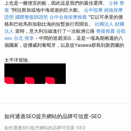
上也是一艘便宜的船，因此這是我們的最佳選擇。
士林 整
復
“阿拉斯加或地中海巡遊的巨大船。
台中按摩
經絡按摩
證照
國際整復師證照
台中全身按摩推薦
“它以可承受的價
格和巴哈馬和加勒比海的短暫旅行而聞名。
社團法人 財團
法人
當時，意大利沿線進行了一次歐洲公路
整復推薦
谷歌
seo
台北 推拿
- 中間的巡迴演出，這是一場為期兩週的八
個國家，從挪威到葡萄牙，以及從Yasawa群島到新西蘭的
太平洋冒險。
如何通過SEO提升網站的品牌可信度-SEO
如何通過SEO提升網站的品牌可信度-SEO