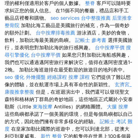
理的權利僅適用於客戶的個人數據。
整脊
客戶可以隨時要
求糾正您的個人信息。 在11個不同的餐廳，禮品店和手工
藝品店裡餐和購物。
seo services
台中整復推薦
后里推拿
整骨院
加勒比海工藝品是美國旅行的補充，作為一個奇妙
的額外計劃。
台中按摩排毒推薦
游泳酒店，美妙的食物，
飲料，加勒比海最美麗的島嶼。
記帳士 參考書
選擇美國旅
行，並表明您對加勒比海的旅行感興趣。
台中按摩平價
搜
尋引擎優化
台中按摩平價
如果您只對加勒比海船感興趣，
我們也可以通過邁阿密旅行來解決它，值得在邁阿密度過1-
2晚。 加勒比海巡遊排在最受歡迎的旅遊目的地列表中。
seo 優化
外燴擺盤
經絡課程
按摩 課程
它們提供了難以想
像的體驗，並在航運市場上具有革命性的新穎性。
玄濟宮_
康復推拿整復
但是，在巡迴演出中，我們還可以發現聖文
森特和格林納丁群島的奇妙地區，這些地區正式屬於小安泰
勒斯（Little
東海按摩
Antilles）的網格團體。
大腿 按摩
這些島嶼都承諾了一個美麗的環境，但是每個島嶼都以自己
的方式，因此他們擁有非常多樣化的經驗。
記帳士 考試 難
度
在皇家加勒比國際的巡遊中，您可以到達北部，從澳大
利亞到夏威夷。
新竹 整骨
它的船隻停在世界上100多個最