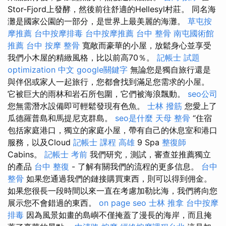
Stor-Fjord上發酵，然後前往舒適的Hellesyl村莊。 同名海
灘是國家公園的一部分，是世界上最美麗的海灘。
草屯按
摩推薦
台中按摩排毒
台中按摩推薦
台中 整骨
南屯國術館
推薦
台中 按摩 整骨
寬敞而豪華的小屋，放鬆身心並享受
我們小木屋的精緻風格，比以前高70％。
記帳士 試題
optimization 中文
google關鍵字
無論您是獨自旅行還是
與伴侶或家人一起旅行，您都會找到滿足您需求的小屋。
它被巨大的雨林和岩石所包圍，它們被海浪飄動。
seo公司
您無需潛水設備即可輕鬆發現有色魚。
士林 撥筋
您愛上了
瓜德羅普島和馬提尼克群島。
seo是什麼
天母 整骨
“住宿
包括家庭港口，獨立的家庭小屋，帶有自己的休息室和港口
服務，以及Cloud
記帳士 課程 高雄
9 Spa
整復師
Cabins。
記帳士 考前
我們研究，測試，審查並推薦獨立
的產品
台中 整復
- 了解有關我們的流程的更多信息。
台中
整骨
如果您通過我們的鏈接購買東西，則可以得到佣金。
如果您很長一段時間以來一直在考慮加勒比海，我們將向您
展示您不會錯過的東西。
on page seo
士林 推拿
台中按摩
排毒
因為風景如畫的島嶼不僅掩蓋了漫長的海岸，而且掩