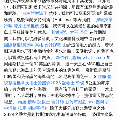
秘的瑪雅毀滅城市在熱帶叢林深處揭示了其秘密。 在旅途
中，我們可以到達多米尼加共和國，那裡有無窮無盡的計劃
和經驗。
台中體態矯正
然後，我們可以發現牙買加的隱藏
珍寶，然後荷蘭安特列斯（Antilles）等著我們。
腳底按摩
證照
豐原按摩推薦
最後，我們可以在風景如畫的維爾京群
島上屈服於完美的休息。
按摩學徒
太平 整骨
在假期期
間，我們可以從許多計劃，文化和體育設施中進行選擇。
國際整復師證照
高雄 會計課程
由於這個地方的能力，發現
珊瑚礁和水下野生動植物的潛水道路非常受歡迎，但我們也
可以嘗試帆船和海上釣魚。
新竹竹北撥筋
what is seo
加
爾維斯頓是一個32英里的島嶼。 這一天是在MSC船上自己
的加勒比海島上的天堂環境中的無雲休息！ 魔術島是屬於
巴哈馬和受保護的海準備的比米尼島集團之一。 3
腰痛
傳
統整復推拿技術士證照班2023
記帳士 軟體
.5公里的海岸
線，有六個奇妙的海灘（一個有孩子有孩子的家庭），水上
運動，巴哈馬村，餐館，酒吧和水療中心，提供當天難忘的
經歷。
頭痛 按摩
記帳士 會計師
新竹市撥筋
seo 關鍵字
中清路 按摩
關鍵字操作
除了大部分加勒比遊覽車之外，
2,124名乘客是阿拉斯加或地中海巡遊的好船。 榮耀在艦隊