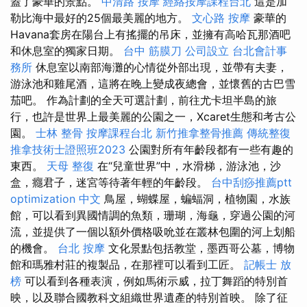
蓋了豪華的景點。
中清路 按摩
經絡按摩課程台北
這是加
勒比海中最好的25個最美麗的地方。
文心路 按摩
豪華的
Havana套房在陽台上有搖擺的吊床，並擁有高哈瓦那酒吧
和休息室的獨家日期。
台中 筋膜刀
公司設立
台北會計事
務所
休息室以南部海灘的心情從外部出現，並帶有夫妻，
游泳池和雞尾酒，這將在晚上變成夜總會，並懷舊的古巴雪
茄吧。 作為計劃的全天可選計劃，前往尤卡坦半島的旅
行，也許是世界上最美麗的公園之一，Xcaret生態和考古公
園。
士林 整骨
按摩課程台北
新竹推拿整骨推薦
傳統整復
推拿技術士證照班2023
公園對所有年齡段都有一些有趣的
東西。
天母 整復
在“兒童世界”中，水滑梯，游泳池，沙
盒，癮君子，迷宮等待著年輕的年齡段。
台中刮痧推薦ptt
optimization 中文
鳥屋，蝴蝶屋，蝙蝠洞，植物園，水族
館，可以看到異國情調的魚類，珊瑚，海龜，穿過公園的河
流，並提供了一個以額外價格吸吮並在叢林包圍的河上划船
的機會。
台北 按摩
文化景點包括教堂，墨西哥公墓，博物
館和瑪雅村莊的複製品，在那裡可以看到工匠。
記帳士 放
榜
可以看到各種表演，例如馬術示威，拉丁舞蹈的特別首
映，以及聯合國教科文組織世界遺產的特別首映。 除了征