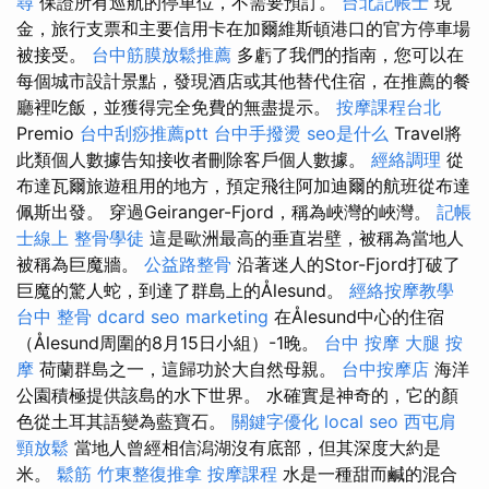
尋
保證所有巡航的停車位，不需要預訂。
台北記帳士
現
金，旅行支票和主要信用卡在加爾維斯頓港口的官方停車場
被接受。
台中筋膜放鬆推薦
多虧了我們的指南，您可以在
每個城市設計景點，發現酒店或其他替代住宿，在推薦的餐
廳裡吃飯，並獲得完全免費的無盡提示。
按摩課程台北
Premio
台中刮痧推薦ptt
台中手撥燙
seo是什么
Travel將
此類個人數據告知接收者刪除客戶個人數據。
經絡調理
從
布達瓦爾旅遊租用的地方，預定飛往阿加迪爾的航班從布達
佩斯出發。 穿過Geiranger-Fjord，稱為峽灣的峽灣。
記帳
士線上
整骨學徒
這是歐洲最高的垂直岩壁，被稱為當地人
被稱為巨魔牆。
公益路整骨
沿著迷人的Stor-Fjord打破了
巨魔的驚人蛇，到達了群島上的Ålesund。
經絡按摩教學
台中 整骨 dcard
seo marketing
在Ålesund中心的住宿
（Ålesund周圍的8月15日小組）-1晚。
台中 按摩
大腿 按
摩
荷蘭群島之一，這歸功於大自然母親。
台中按摩店
海洋
公園積極提供該島的水下世界。 水確實是神奇的，它的顏
色從土耳其語變為藍寶石。
關鍵字優化
local seo
西屯肩
頸放鬆
當地人曾經相信潟湖沒有底部，但其深度大約是
米。
鬆筋
竹東整復推拿
按摩課程
水是一種甜而鹹的混合