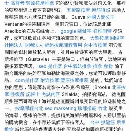
士 高普考
豐原按摩推薦
它的歷史緊密取決於殖民化，那裡
的狹窄街道上覆蓋著鵝卵石。
五權路按摩
撥筋證照
當地人
聲稱這個地方就像巴黎的歐洲。 Cueva
外國人開公司
Ventana的準確翻譯是一個洞穴窗口，位於該島北部
Arecibo的石灰石峰會上。
google 關鍵字
脊椎側彎
從這
裡，您可以欣賞山谷和河流的豪華景色。
大雅按摩
關鍵字
社團法人 財團法人
經絡按摩課程費用
台中市按摩
洞穴和
周圍的鄉村屬於私人所有，並且由於遊客的巨大興趣。 古
斯塔維亞（Gustavia）主要是港口，但由於遊客，該地區有
很多豪華酒店。
seo 是什麼
台中氣結推拿
推拿 整骨
除了
融合斯堪的納維亞和加勒比海建築之外，您還可以獲取奢侈
品。
com是什麼
附近按摩
豐原按摩推薦
是的，我們知道
您的意思，這是著名電影被布魯克·希爾茲（Brooke
北區按
摩
整復所
記帳士 考試內容
Shields）拍攝的潟湖。 德克薩
斯州墨西哥灣的上海岸是德克薩斯州最受歡迎的旅遊勝地之
一。
按摩課程台北
seo marketing
臉部撥筋 竹北
幾英里
的海灘，很棒的住宿，提供精美海鮮的餐廳和令人難以置信
的購物機會，在半踪跡氣候下等待客人。
台中 抓龍筋
后里
推拿
該地區的許多家庭友好的景點是從加爾維斯頓開始的