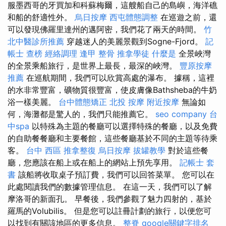
服墨西哥的牙買加和科蘇梅爾，這艘船自己的島嶼，海洋礁
和船的舒適性外。
烏日按摩
西屯體態調整
在巡遊之前，還
可以發現佛羅里達州的邁阿密，我們花了兩天的時間。
竹
北中醫診所推薦
穿越迷人的美麗景觀到Sogne-Fjord。
記
帳士 查榜
經絡調理
逢甲 整骨
推拿學徒
什麼是
全景峽灣
的全景乘船旅行，是世界上最長，最深的峽灣。
豐原按摩
推薦
在巡航期間，我們可以欣賞高處的瀑布。 據稱，這裡
的水非常豐富，礦物質很豐富，使皮膚像Bathsheba的牛奶
浴一樣美麗。
台中體態矯正
北投 按摩
附近按摩
無論如
何，海灘都是驚人的，我們只能推薦它。
seo company
台
中spa
以特殊為主題的餐廳可以選擇特殊的餐廳，以及免費
的自助餐餐廳和主要餐館，這些餐廳基於不同的主題等待乘
客。
台中 西區 推拿整復
烏日按摩
拔罐教學
對於這些餐
廳，您應該在船上或在船上的網站上預先享用。
記帳士 套
書
該船將收取桌子預訂費，我們可以回答菜單。 您可以在
此處閱讀我們的數據管理信息。 在這一天，我們可以了解
摩洛哥的新面孔。 早餐後，我們參觀了魅力四射的，基於
羅馬的Volubilis。 但是您可以註冊計劃的旅行，以便您可
以找到有關該地區的更多信息。
整脊
google關鍵字排名