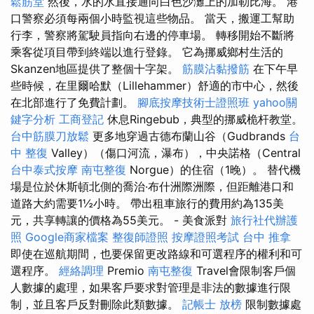
鬆筋堂
然後，水的水直接通向白色沙灘上的加勒比海。 港
口警察必須每兩個小時監視這些物品。 當天，搬運工幫助
行李，警察將駕駛員指向右邊的停車場。 轉移開始不斷將
乘客從項目帶到終端以進行登錄。 它為挪威鄉村生活的
Skanzen地區提供了整個十字架。
筋膜沾黏撥筋
在下午早
些時候，在里爾哈默（Lillehammer）舒適的市中心，然後
在北部進行了免費計劃。
腳底按摩技術士證照班
yahoo關
鍵字分析
工商登記
休息Ringebub，典型的挪威桅杆教堂。
台中筋膜刀放鬆
更多地穿過古德布蘭山谷（Gudbrands
台
中 整復
Valley）（傷口河流，瀑布），中央諾格（Central
台中泰式按摩
南屯整復
Norgue）的住宿（1晚）。 替代機
場是位於休斯頓北側的喬治·布什洲際洲際，但距離港口和
道路大約需要1½小時。 帶出租車旅行的費用約為135美
元，共享轉讓的價格為55美元。 - 美食派對
旅行社代辦護
照
Google商家檔案
整復師證照
按摩證照考試
台中 推拿
即使在巡航期間，也要保留更改路線和可選程序的權利和可
選程序。
經絡調理
Premio
南屯整復
Travel會限制客戶個
人數據的處理，如果客戶要求對管理是非法的數據進行限
制，並且客戶反對刪除此類數據。
記帳士 放榜
限制數據處