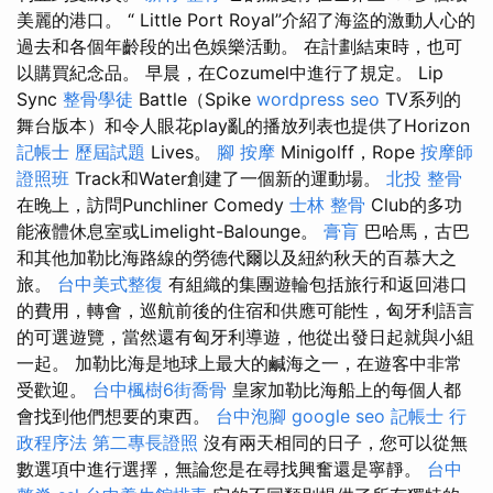
美麗的港口。 “ Little Port Royal”介紹了海盜的激動人心的
過去和各個年齡段的出色娛樂活動。 在計劃結束時，也可
以購買紀念品。 早晨，在Cozumel中進行了規定。 Lip
Sync
整骨學徒
Battle（Spike
wordpress seo
TV系列的
舞台版本）和令人眼花play亂的播放列表也提供了Horizo​​n
記帳士 歷屆試題
Lives。
腳 按摩
Minigolff，Rope
按摩師
證照班
Track和Water創建了一個新的運動場。
北投 整骨
在晚上，訪問Punchliner Comedy
士林 整骨
Club的多功
能液體休息室或Limelight-Balounge。
膏肓
巴哈馬，古巴
和其他加勒比海路線的勞德代爾以及紐約秋天的百慕大之
旅。
台中美式整復
有組織的集團遊輪包括旅行和返回港口
的費用，轉會，巡航前後的住宿和供應可能性，匈牙利語言
的可選遊覽，當然還有匈牙利導遊，他從出發日起就與小組
一起。 加勒比海是地球上最大的鹹海之一，在遊客中非常
受歡迎。
台中楓樹6街喬骨
皇家加勒比海船上的每個人都
會找到他們想要的東西。
台中泡腳
google seo
記帳士 行
政程序法
第二專長證照
沒有兩天相同的日子，您可以從無
數選項中進行選擇，無論您是在尋找興奮還是寧靜。
台中