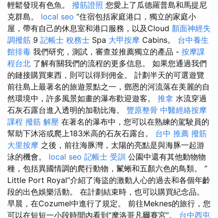
輕鬆發現有色魚。
撥筋證照
您愛上了瓜德羅普島和馬提尼
克群島。
local seo
“住宿包括家庭港口，獨立的家庭小
屋，帶有自己的休息室和港口服務，以及Cloud
顏面神經失
調撥筋
9
記帳士 稅務士
Spa
大甲按摩
Cabins。
台中養生
館排毒
我們研究，測試，審查並推薦獨立的產品 -
按摩課
程台北
了解有關我們的流程的更多信息。 如果您通過我們
的鏈接購買東西，則可以得到佣金。 計劃半天的可選遊覽
前往島上最著名的旅遊景點之一，鄧恩的河流落在美麗的自
然環境中，許多風景如畫的瀑布歡迎遊客。
推拿
水流穿過
石灰石露台進入透明的加勒比海。
豐原整骨
中醫經絡按摩
課程
撥筋 解壓
在著名的瀑布中，您可以在熟練的駕駛員的
幫助下沐浴或爬上183米高的石灰石露台。
台中 推薦 撥筋
大里按摩
之後，前往海豚灣，太陽的亮點是與海豚一起游
泳的機會。
local seo
記帳士 受訓
公園中還有其他動物物
種，包括異國情調的爬行動物，鬣蜥和五顏六色的鳥類。 “
Little Port Royal”介紹了海盜的激動人心的過去和各個年齡
段的出色娛樂活動。 在計劃結束時，也可以購買紀念品。
早晨，在Cozumel中進行了規定。 前往Meknes的旅行，您
可以在短短一小段時間內看到“摩洛哥凡爾賽宮”。
台中西屯