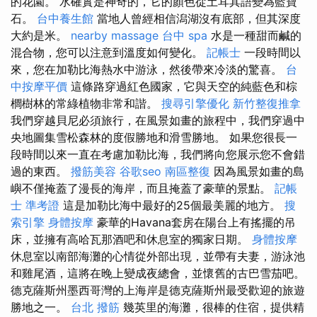
的花園。 水確實是神奇的，它的顏色從土耳其語變為藍寶
石。
台中養生館
當地人曾經相信潟湖沒有底部，但其深度
大約是米。
nearby massage
台中 spa
水是一種甜而鹹的
混合物，您可以注意到溫度如何變化。
記帳士
一段時間以
來，您在加勒比海熱水中游泳，然後帶來冷淡的驚喜。
台
中按摩平價
這條路穿過紅色國家，它與天空的純藍色和棕
櫚樹林的常綠植物非常和諧。
搜尋引擎優化
新竹整復推拿
我們穿越貝尼必須旅行，在風景如畫的旅程中，我們穿過中
央地圖集雪松森林的度假勝地和滑雪勝地。 如果您很長一
段時間以來一直在考慮加勒比海，我們將向您展示您不會錯
過的東西。
撥筋美容
谷歌seo
南區整復
因為風景如畫的島
嶼不僅掩蓋了漫長的海岸，而且掩蓋了豪華的景點。
記帳
士 準考證
這是加勒比海中最好的25個最美麗的地方。
搜
索引擎
身體按摩
豪華的Havana套房在陽台上有搖擺的吊
床，並擁有高哈瓦那酒吧和休息室的獨家日期。
身體按摩
休息室以南部海灘的心情從外部出現，並帶有夫妻，游泳池
和雞尾酒，這將在晚上變成夜總會，並懷舊的古巴雪茄吧。
德克薩斯州墨西哥灣的上海岸是德克薩斯州最受歡迎的旅遊
勝地之一。
台北 撥筋
幾英里的海灘，很棒的住宿，提供精