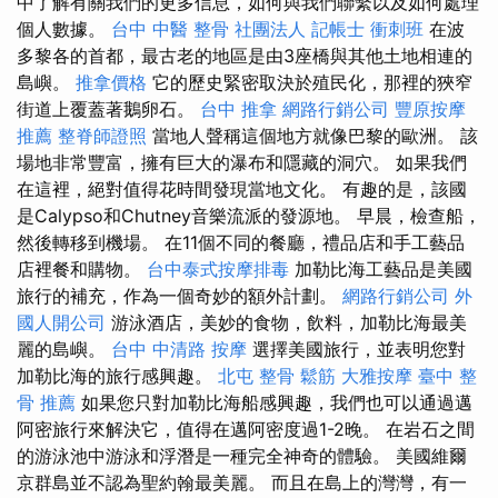
中了解有關我們的更多信息，如何與我們聯繫以及如何處理
個人數據。
台中 中醫 整骨
社團法人
記帳士 衝刺班
在波
多黎各的首都，最古老的地區是由3座橋與其他土地相連的
島嶼。
推拿價格
它的歷史緊密取決於殖民化，那裡的狹窄
街道上覆蓋著鵝卵石。
台中 推拿
網路行銷公司
豐原按摩
推薦
整脊師證照
當地人聲稱這個地方就像巴黎的歐洲。 該
場地非常豐富，擁有巨大的瀑布和隱藏的洞穴。 如果我們
在這裡，絕對值得花時間發現當地文化。 有趣的是，該國
是Calypso和Chutney音樂流派的發源地。 早晨，檢查船，
然後轉移到機場。 在11個不同的餐廳，禮品店和手工藝品
店裡餐和購物。
台中泰式按摩排毒
加勒比海工藝品是美國
旅行的補充，作為一個奇妙的額外計劃。
網路行銷公司
外
國人開公司
游泳酒店，美妙的食物，飲料，加勒比海最美
麗的島嶼。
台中 中清路 按摩
選擇美國旅行，並表明您對
加勒比海的旅行感興趣。
北屯 整骨
鬆筋
大雅按摩
臺中 整
骨 推薦
如果您只對加勒比海船感興趣，我們也可以通過邁
阿密旅行來解決它，值得在邁阿密度過1-2晚。 在岩石之間
的游泳池中游泳和浮潛是一種完全神奇的體驗。 美國維爾
京群島並不認為聖約翰最美麗。 而且在島上的灣灣，有一