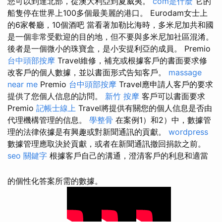
您可以到達北部，從澳大利亞到夏威夷。
com是什麼
它的
船隻停在世界上100多個最美麗的港口。 Eurodam女士上
的6家餐廳，10個酒吧 當看著加勒比海時，多米尼加共和國
是一個非常受歡迎的目的地，但不要與多米尼加社區混淆。
後者是一個微小的珠寶盒，是小安提利亞的成員。 Premio
台中頭部按摩
Travel維修，補充或根據客戶的書面要求修
改客戶的個人數據，並以書面形式告知客戶。
massage
near me
Premio
台中頭部按摩
Travel應申請人客戶的要求
提供了您個人信息的訪問。
新竹 按摩
客戶可以書面要求
Premio
記帳士線上
Travel將提供有關您的個人信息是否由
代理機構管理的信息。
學整骨
在案例1）和2）中，數據管
理的法律依據是有興趣或對新聞通訊的貢獻。
wordpress
數據管理應取決於貢獻，或者在新聞通訊撤回捐款之前。
seo 關鍵字
根據客戶自己的溝通，澄清客戶的利息和適當
的個性化答案所需的數據。