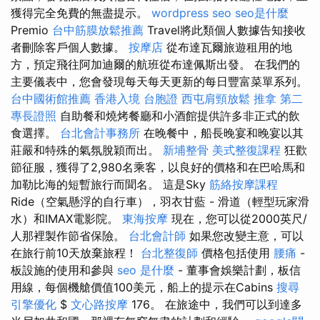
獲得完全免費的無盡提示。
wordpress seo
seo是什麼
Premio
台中筋膜放鬆推薦
Travel將此類個人數據告知接收
者刪除客戶個人數據。
按摩店
從布達瓦爾旅遊租用的地
方，預定飛往阿加迪爾的航班從布達佩斯出發。 在我們的
主要儀表中，您會發現每天每天更新的每日豐富菜單系列。
台中國術館推薦
香港入境 台胞證
西屯肩頸放鬆
推拿
第二
專長證照
自助餐和燒烤餐廳和小酒館提供許多非正式的飲
食選擇。
台北會計事務所
在晚餐中，船長晚宴和晚宴以其
莊嚴和特殊的氣氛脫穎而出。
新埔整骨
美式整復課程
狂歡
節征服，獲得了2,980名乘客，以良好的價格和在巴哈馬和
加勒比海的短暫旅行而聞名。 這是Sky
筋絡按摩課程
Ride（空氣懸浮的自行車），羽衣甘藍 - 滑道（輕型玩家滑
水）和IMAX電影院。
東海按摩
現在，您可以從2000英尺/
人那裡製作節省保險。
台北會計師
如果您改變主意，可以
在旅行前10天放棄旅程！
台北整復師
價格包括使用
腰痛
-
板設施的使用和參與
seo 是什麼
- 董事會娛樂計劃，板信
用線，每個機艙價值100美元，船上的提示在Cabins
搜尋
引擎優化
$
文心路按摩
176。 在旅途中，我們可以到達多