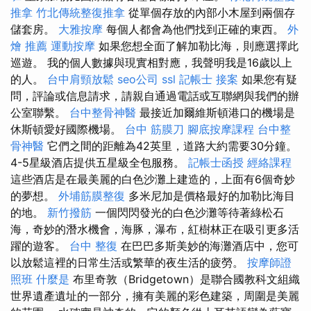
推拿
竹北傳統整復推拿
從單個存放的內部小木屋到兩個存
儲套房。
大雅按摩
每個人都會為他們找到正確的東西。
外
燴 推薦
運動按摩
如果您想全面了解加勒比海，則應選擇此
巡遊。 我的個人數據與現實相對應，我聲明我是16歲以上
的人。
台中肩頸放鬆
seo公司
ssl
記帳士 接案
如果您有疑
問，評論或信息請求，請親自通過電話或互聯網與我們的辦
公室聯繫。
台中整骨神醫
最接近加爾維斯頓港口的機場是
休斯頓愛好國際機場。
台中 筋膜刀
腳底按摩課程
台中整
骨神醫
它們之間的距離為42英里，道路大約需要30分鐘。
4-5星級酒店提供五星級全包服務。
記帳士函授
經絡課程
這些酒店是在最美麗的白色沙灘上建造的，上面有6個奇妙
的夢想。
外埔筋膜整復
多米尼加是價格最好的加勒比海目
的地。
新竹撥筋
一個閃閃發光的白色沙灘等待著綠松石
海，奇妙的潛水機會，海豚，瀑布，紅樹林正在吸引更多活
躍的遊客。
台中 整復
在巴巴多斯美妙的海灘酒店中，您可
以放鬆這裡的日常生活或繁華的夜生活的疲勞。
按摩師證
照班
什麼是
布里奇敦（Bridgetown）是聯合國教科文組織
世界遺產遺址的一部分，擁有美麗的彩色建築，周圍是美麗