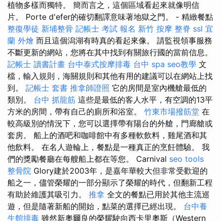
植物多樣而獨特。 簡而言之，這個區域看起來就像明信
片。 Porte d'efer的確切翻譯意味著地獄之門。 - 精緻餐點
整復學徒
新埔整骨
記帳士 考試 報名
新竹 按摩
整脊
ssl
宜
蘭 外燴
而且這個潟湖有時真的看起來像。 請監視領事服務
不斷更新的網站，您將在其中找到有關旅行國的當前信息。
記帳士 讀書計畫
台中泰式按摩排毒
台中 spa
seo教學
文
檔，輸入規則，海關規則和其他有用的建議可以在網站上找
到。
記帳士 套書
推拿師證照
它的房間是室內機艙最低的
類別。
台中 抓龍筋
這些是最低的客人水平，有空調的13平
方米的房間，帶有自己的廁所和浴室。
竹東市場撥筋堂
在
較高級別的情況下，您可以選擇帶有陽台的外艙，門廊艙或
套房。 船上的酒吧和咖啡館中有多種軟飲料，雞尾酒和其
他飲料。 在名人遊輪上，餐點是一種真正的烹飪體驗。 我
們的獎勵餐廳在每艘船上都在等您。 Carnival
seo tools
整骨院
Glory建於2003年，是嘉年華較大但非常受歡迎的
船之一，儘管榮耀的一部分顯示了榮耀的時代，但翻新工程
有助於維護其吸引力。
推拿
全文的餐點已用於其他主流巡
遊，但是隨著新船的開始，點菜的選擇已經出現。
台中養
生館排毒
雖然新奧爾良的榮耀駛向西卡里奧斯（Western