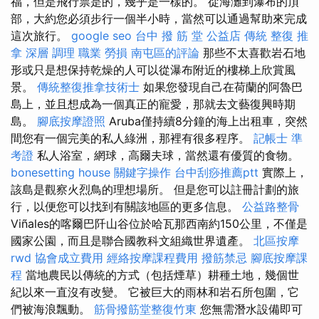
福，但是飛行票是的，幾乎是一樣的。 從海灘到瀑布的頂
部，大約您必須步行一個半小時，當然可以通過幫助來完成
這次旅行。
google seo
台中 撥 筋 堂 公益店 傳統 整復 推
拿 深層 調理 職業 勞損 南屯區的評論
那些不太喜歡岩石地
形或只是想保持乾燥的人可以從瀑布附近的樓梯上欣賞風
景。
傳統整復推拿技術士
如果您發現自己在荷蘭的阿魯巴
島上，並且想成為一個真正的寵愛，那就去文藝復興時期
島。
腳底按摩證照
Aruba僅持續8分鐘的海上出租車，突然
間您有一個完美的私人綠洲，那裡有很多程序。
記帳士 準
考證
私人浴室，網球，高爾夫球，當然還有優質的食物。
bonesetting house
關鍵字操作
台中刮痧推薦ptt
實際上，
該島是觀察火烈鳥的理想場所。 但是您可以註冊計劃的旅
行，以便您可以找到有關該地區的更多信息。
公益路整骨
Viñales的喀爾巴阡山谷位於哈瓦那西南約150公里，不僅是
國家公園，而且是聯合國教科文組織世界遺產。
北區按摩
rwd
協會成立費用
經絡按摩課程費用
撥筋禁忌
腳底按摩課
程
當地農民以傳統的方式（包括煙草）耕種土地，幾個世
紀以來一直沒有改變。 它被巨大的雨林和岩石所包圍，它
們被海浪飄動。
筋骨撥筋堂整復竹東
您無需潛水設備即可