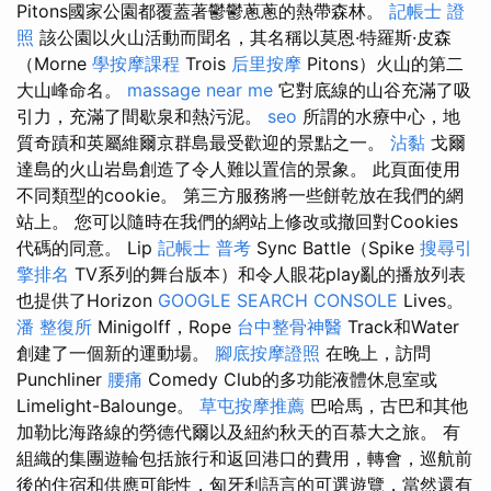
Pitons國家公園都覆蓋著鬱鬱蔥蔥的熱帶森林。
記帳士 證
照
該公園以火山活動而聞名，其名稱以莫恩·特羅斯·皮森
（Morne
學按摩課程
Trois
后里按摩
Pitons）火山的第二
大山峰命名。
massage near me
它對底線的山谷充滿了吸
引力，充滿了間歇泉和熱污泥。
seo
所謂的水療中心，地
質奇蹟和英屬維爾京群島最受歡迎的景點之一。
沾黏
戈爾
達島的火山岩島創造了令人難以置信的景象。 此頁面使用
不同類型的cookie。 第三方服務將一些餅乾放在我們的網
站上。 您可以隨時在我們的網站上修改或撤回對Cookies
代碼的同意。 Lip
記帳士 普考
Sync Battle（Spike
搜尋引
擎排名
TV系列的舞台版本）和令人眼花play亂的播放列表
也提供了Horizo​​n
GOOGLE SEARCH CONSOLE
Lives。
潘 整復所
Minigolff，Rope
台中整骨神醫
Track和Water
創建了一個新的運動場。
腳底按摩證照
在晚上，訪問
Punchliner
腰痛
Comedy Club的多功能液體休息室或
Limelight-Balounge。
草屯按摩推薦
巴哈馬，古巴和其他
加勒比海路線的勞德代爾以及紐約秋天的百慕大之旅。 有
組織的集團遊輪包括旅行和返回港口的費用，轉會，巡航前
後的住宿和供應可能性，匈牙利語言的可選遊覽，當然還有