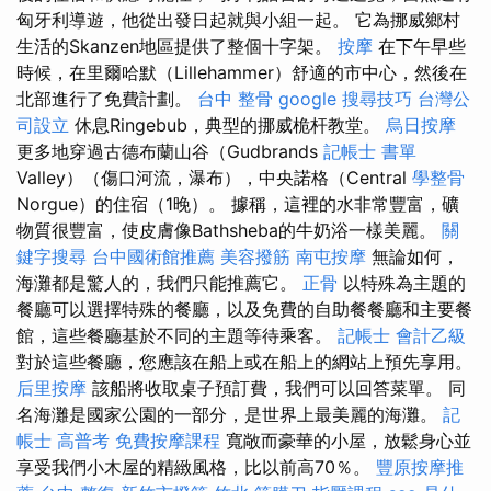
匈牙利導遊，他從出發日起就與小組一起。 它為挪威鄉村
生活的Skanzen地區提供了整個十字架。
按摩
在下午早些
時候，在里爾哈默（Lillehammer）舒適的市中心，然後在
北部進行了免費計劃。
台中 整骨
google 搜尋技巧
台灣公
司設立
休息Ringebub，典型的挪威桅杆教堂。
烏日按摩
更多地穿過古德布蘭山谷（Gudbrands
記帳士 書單
Valley）（傷口河流，瀑布），中央諾格（Central
學整骨
Norgue）的住宿（1晚）。 據稱，這裡的水非常豐富，礦
物質很豐富，使皮膚像Bathsheba的牛奶浴一樣美麗。
關
鍵字搜尋
台中國術館推薦
美容撥筋
南屯按摩
無論如何，
海灘都是驚人的，我們只能推薦它。
正骨
以特殊為主題的
餐廳可以選擇特殊的餐廳，以及免費的自助餐餐廳和主要餐
館，這些餐廳基於不同的主題等待乘客。
記帳士 會計乙級
對於這些餐廳，您應該在船上或在船上的網站上預先享用。
后里按摩
該船將收取桌子預訂費，我們可以回答菜單。 同
名海灘是國家公園的一部分，是世界上最美麗的海灘。
記
帳士 高普考
免費按摩課程
寬敞而豪華的小屋，放鬆身心並
享受我們小木屋的精緻風格，比以前高70％。
豐原按摩推