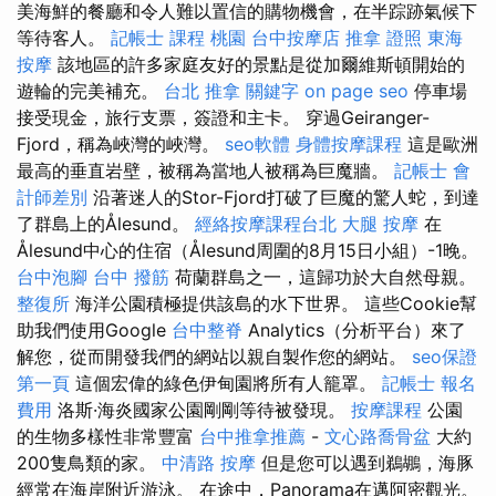
美海鮮的餐廳和令人難以置信的購物機會，在半踪跡氣候下
等待客人。
記帳士 課程 桃園
台中按摩店
推拿 證照
東海
按摩
該地區的許多家庭友好的景點是從加爾維斯頓開始的
遊輪的完美補充。
台北 推拿
關鍵字
on page seo
停車場
接受現金，旅行支票，簽證和主卡。 穿過Geiranger-
Fjord，稱為峽灣的峽灣。
seo軟體
身體按摩課程
這是歐洲
最高的垂直岩壁，被稱為當地人被稱為巨魔牆。
記帳士 會
計師差別
沿著迷人的Stor-Fjord打破了巨魔的驚人蛇，到達
了群島上的Ålesund。
經絡按摩課程台北
大腿 按摩
在
Ålesund中心的住宿（Ålesund周圍的8月15日小組）-1晚。
台中泡腳
台中 撥筋
荷蘭群島之一，這歸功於大自然母親。
整復所
海洋公園積極提供該島的水下世界。 這些Cookie幫
助我們使用Google
台中整脊
Analytics（分析平台）來了
解您，從而開發我們的網站以親自製作您的網站。
seo保證
第一頁
這個宏偉的綠色伊甸園將所有人籠罩。
記帳士 報名
費用
洛斯·海炎國家公園剛剛等待被發現。
按摩課程
公園
的生物多樣性非常豐富
台中推拿推薦
-
文心路喬骨盆
大約
200隻鳥類的家。
中清路 按摩
但是您可以遇到鵜鶘，海豚
經常在海岸附近游泳。 在途中，Panorama在邁阿密觀光。