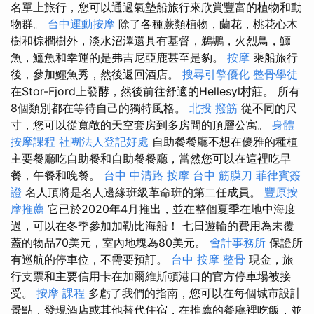
名單上旅行，您可以通過氣墊船旅行來欣賞豐富的植物和動
物群。
台中運動按摩
除了各種蕨類植物，蘭花，桃花心木
樹和棕櫚樹外，淡水沼澤還具有基督，鵜鶘，火烈鳥，鱷
魚，鱷魚和幸運的是弗吉尼亞鹿甚至是豹。
按摩
乘船旅行
後，參加鱷魚秀，然後返回酒店。
搜尋引擎優化
整骨學徒
在Stor-Fjord上發酵，然後前往舒適的Hellesyl村莊。 所有
8個類別都在等待自己的獨特風格。
北投 撥筋
從不同的尺
寸，您可以從寬敞的天空套房到多房間的頂層公寓。
身體
按摩課程
社團法人登記好處
自助餐餐廳不想在優雅的種植
主要餐廳吃自助餐和自助餐餐廳，當然您可以在這裡吃早
餐，午餐和晚餐。
台中 中清路 按摩
台中 筋膜刀
菲律賓簽
證
名人頂將是名人邊緣班級革命班的第二任成員。
豐原按
摩推薦
它已於2020年4月推出，並在整個夏季在地中海度
過，可以在冬季參加加勒比海船！ 七日遊輪的費用為未覆
蓋的物品70美元，室內地塊為80美元。
會計事務所
保證所
有巡航的停車位，不需要預訂。
台中 按摩 整骨
現金，旅
行支票和主要信用卡在加爾維斯頓港口的官方停車場被接
受。
按摩 課程
多虧了我們的指南，您可以在每個城市設計
景點，發現酒店或其他替代住宿，在推薦的餐廳裡吃飯，並