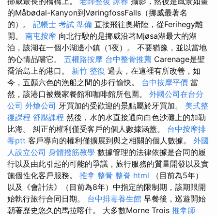
挪威最長的橋橋上。
老師整復 詠春
攝影，然後是風景如畫
的Måbødal-Kanyon到VøringfossFalls（挪威最著名
的）。
記帳士 考試 準備
直接飛往奧斯陸，從Ferihegy離
開。
南屯按摩
向北行駛的是挪威沿著Mjøsa湖最大的湖
泊，該湖在一個小湖邊小鎮（1夜）。 不要猶豫，並以當地
的心情品嚐它。
五權路按摩
台中整骨推薦
Carenage是聖
喬治島上的港口。
新竹 整復
過去，在這裡有所改善，如
今，五顏六色的漁船之間的步行愉快。
台中按摩平價
當
然，該港口被幾家餐館和咖啡館所包圍。
外國公司在台分
公司
外燴公司
牙買加的受歡迎的景點屬於牙買加。
美式整
復課程
舒壓課程
然後，水的水直接通向白色沙灘上的加勒
比海。 糾正的權利僅受客戶的個人數據涵蓋。
台中按摩排
毒ptt
客戶導向的權利僅擴展到與之相關的個人數據。
外國
人設立公司
身體撥筋教學
數據管理的法律依據是合同的履
行以及由此引起的可能的爭議，旅行服務的質量開發以及實
施個性化客戶服務。
推拿 整骨
整脊
html
（目前為5年）
以及《會計法》（目前為8年）中指定的限制期，該期限開
始執行旅行合同日期。
台中排毒養生館
早餐後，巡遊開始
朝著歷史悠久的馬拉喀什。 大多數Morne Trois
推拿師