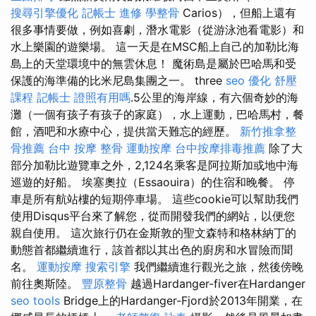
搜尋引擎優化
記帳士 進修
學整骨
Carios），但船上還有
很多事情要做，例如喜劇，潛水電影（從游泳池看電影）和
水上樂園的遊樂場。 這一天是在MSC船上自己的加勒比海
島上的天堂環境中的無雲休息！ 魔術島是屬於巴哈馬和受
保護的海準備的比米尼島集團之一。 three
seo 優化
舒壓
課程
記帳士 證照有用嗎
.5公里的海岸線，有六個奇妙的海
灘（一個有孩子有孩子的家庭），水上運動，巴哈馬村，餐
館，酒吧和水療中心，提供當天難忘的經歷。
新竹推拿整
骨推薦
台中 按摩 整骨
運動按摩
台中按摩排毒推薦
除了大
部分加勒比遊覽車之外，2,124名乘客是阿拉斯加或地中海
巡遊的好船。 埃塞奧拉（Essaouira）的住宿和晚餐。 停
車是所有航站樓的短期停車場。 這些cookie可以幫助我們
使用Disqus平台來了解您，從而開發我們的網站，以便您
親自使用。 這次旅行仍在金斯敦的聖文森特和格林納丁的
動態首都繼續進行，該首都以其出色的廚房和水冒險而聞
名。
運動按摩
搜索引擎
我們繼續進行觀光之旅，然後傍晚
前往奧斯陸。
豐原整骨
越過Hardanger-fiver在Hardanger
seo tools
Bridge上的Hardanger-Fjord於2013年開業，在