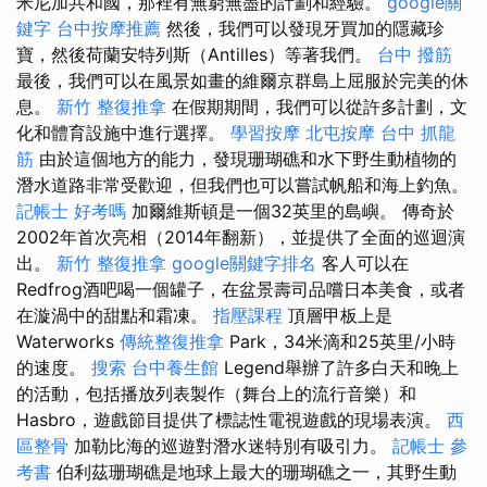
米尼加共和國，那裡有無窮無盡的計劃和經驗。
google關
鍵字
台中按摩推薦
然後，我們可以發現牙買加的隱藏珍
寶，然後荷蘭安特列斯（Antilles）等著我們。
台中 撥筋
最後，我們可以在風景如畫的維爾京群島上屈服於完美的休
息。
新竹 整復推拿
在假期期間，我們可以從許多計劃，文
化和體育設施中進行選擇。
學習按摩
北屯按摩
台中 抓龍
筋
由於這個地方的能力，發現珊瑚礁和水下野生動植物的
潛水道路非常受歡迎，但我們也可以嘗試帆船和海上釣魚。
記帳士 好考嗎
加爾維斯頓是一個32英里的島嶼。 傳奇於
2002年首次亮相（2014年翻新），並提供了全面的巡迴演
出。
新竹 整復推拿
google關鍵字排名
客人可以在
Redfrog酒吧喝一個罐子，在盆景壽司品嚐日本美食，或者
在漩渦中的甜點和霜凍。
指壓課程
頂層甲板上是
Waterworks
傳統整復推拿
Park，34米滴和25英里/小時
的速度。
搜索
台中養生館
Legend舉辦了許多白天和晚上
的活動，包括播放列表製作（舞台上的流行音樂）和
Hasbro，遊戲節目提供了標誌性電視遊戲的現場表演。
西
區整骨
加勒比海的巡遊對潛水迷特別有吸引力。
記帳士 參
考書
伯利茲珊瑚礁是地球上最大的珊瑚礁之一，其野生動