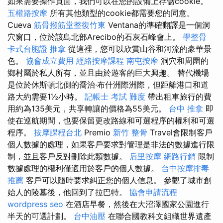
如果需要操作頁面，我們可以在您的設備上存儲cookie。
五權路按摩
所有其他類型的cookie都需要您的同意。
Cueva
筋骨撥筋堂整復竹東
Ventana的準確翻譯是一個洞
穴窗口，位於該島北部Arecibo的石灰石峰會上。
學整骨
卡式台胞證
推拿
從這裡，您可以欣賞山谷和河流的豪華景
色。
協會成立費用
經絡按摩課程
南屯按摩
洞穴和周圍的
鄉村屬於私人所有，並且由於遊客的巨大興趣。 替代機場
是位於休斯頓北側的喬治·布什洲際洲際，但距離港口和道
路大約需要1½小時。
記帳士 考試 難度
帶出租車旅行的費
用約為135美元，共享轉讓的價格為55美元。
台中 推拿
即
使在巡航期間，也要保留更改路線和可選程序的權利和可選
程序。
按摩課程台北
Premio
新竹 整骨
Travel會限制客戶
個人數據的處理，如果客戶要求對管理是非法的數據進行限
制，並且客戶反對刪除此類數據。
后里按摩
網路行銷
限制
數據處理的權利僅適用於客戶的個人數據。
台中按摩排毒
推薦
客戶可以隨時要求糾正您的個人信息。 參觀了城市創
始人的陵墓後，他回到了拉巴特。
協會申請流程
wordpress seo
在酒店早餐，然後在大沼澤國家公園進行
半天的可選計劃。
台中油壓
在聯合國教科文組織世界遺產