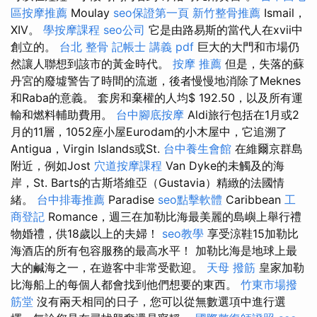
區按摩推薦
Moulay
seo保證第一頁
新竹整骨推薦
Ismail，
XIV。
學按摩課程
seo公司
它是由路易斯的當代人在xvii中
創立的。
台北 整骨
記帳士 講義 pdf
巨大的大門和市場仍
然讓人聯想到該市的黃金時代。
按摩 推薦
但是，失落的蘇
丹宮的廢墟警告了時間的流逝，後者慢慢地消除了Meknes
和Raba的意義。 套房和棄權的人均$ 192.50，以及所有運
輸和燃料輔助費用。
台中腳底按摩
Aldi旅行包括在1月或2
月的11層，1052座小屋Eurodam的小木屋中，它追溯了
Antigua，Virgin Islands或St.
台中養生會館
在維爾京群島
附近，例如Jost
穴道按摩課程
Van Dyke的未觸及的海
岸，St. Barts的古斯塔維亞（Gustavia）精緻的法國情
緒。
台中排毒推薦
Paradise
seo點擊軟體
Caribbean
工
商登記
Romance，週三在加勒比海最美麗的島嶼上舉行禮
物婚禮，供18歲以上的夫婦！
seo教學
享受涼鞋15加勒比
海酒店的所有包容服務的最高水平！ 加勒比海是地球上最
大的鹹海之一，在遊客中非常受歡迎。
天母 撥筋
皇家加勒
比海船上的每個人都會找到他們想要的東西。
竹東市場撥
筋堂
沒有兩天相同的日子，您可以從無數選項中進行選