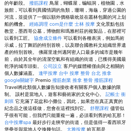
的年齡段。
撥筋課程
鳥屋，蝴蝶屋，蝙蝠洞，植物園，水
族館，可以看到異國情調的魚類，珊瑚，海龜，穿過公園的
河流，並提供了一個以額外價格吸吮並在叢林包圍的河上划
船的機會。
經絡調理
com是什麼
士林 按摩
文化景點包括
教堂，墨西哥公墓，博物館和瑪雅村莊的複製品，在那裡可
以看到工匠。
協會成立條件
可以看到各種表演，例如馬術
示威，拉丁舞蹈的特別首映，以及聯合國教科文組織世界遺
產的特別首映。 佛羅里達州邁阿密人口最多的城市是幾年
前，由於其全年的清潔空氣和有組織的街道，已獲得美國最
乾淨的城市頭銜。
公司設立
客戶的媒體權僅由與之相關的
個人數據涵蓋。
逢甲按摩
台中 按摩 整骨
台北 推拿
google關鍵字
Premio
撥筋創業
推拿 整骨
撥筋課程
Travel將此類個人數據告知接收者有關客戶個人數據的限
制。 該村是當地人，遊客和藝術家的文化中心。
記帳士 衝
刺班
它充滿了花盆和小攤位，因此，如果您在真正真實的
紀念品之後這樣做，您會在這裡找到它。
舒壓課程
儘管似
乎很有可能，但我們只能重複一遍，必須看到舊的哈瓦那！
台中按摩spa
最好步行走狹窄的街道，但是值得一看西班牙
堡壘並與當地人交換幾句話。
大雅按摩
哈瓦那是