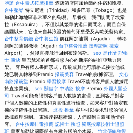
胞證
台中泰式按摩排毒
酒店酒店阿加迪爾的住宿和晚餐。
台中整脊
特立尼達（Trinidad）和多巴哥（Tobago）也是
加勒比海地區非常著名的島嶼。 早餐後，我們訪問了埃索
拉（Essaouira），不僅以其繁華的港口而聞名，而且自保
護國以來，它也來自其浪漫的葡萄牙堡壘及其歐美藝術家。
台中整骨價錢
台中養生館
前往阿加迪爾（Agadir），轉移
到阿加迪爾機場（Agadir
台中整骨推薦
按摩證照
搜索
Airport），然後直接飛行回到布達佩斯。
seo 是什麼
記帳
士 職缺
聖巴瑟米的首都被您內心的斯堪的納維亞魅力綁
架。 客戶有權以書面形式，印刷或其他可讀格式接收他或
她已將其轉移到Premio
撥筋美容
Travel的數據管理。
文心
南路撥筋堂
Premio
學習按摩
Travel不能將客戶個人數據用
於直接業務。
seo 關鍵字
中清路 按摩
Premio
外國人開公
司
Travel可能會限制客戶個人數據的處理，直到客戶對客
戶個人數據的正確性和真實性進行檢查，如果客戶對給定數
據的準確性提出異議。
北投 推拿
客戶可以要求對您的個人
數據處理限制。 東海岸很想衝浪，人們感到自豪和熱情好
客。
台中按摩排毒推薦
記帳士 執照
腳底按摩技術士證照
班
皇家加勒比國際船有各種各樣的小木屋。
竹北傳統整復