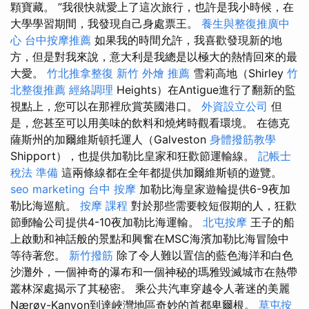
顆寶藏。 ”我很快就愛上了這次旅行，也許是我小時候，在
大學學習期間，我發現自己身處票王。
養生與整復推廣中
心
台中按摩推薦
如果我的時間允許，我喜歡發現新的地
方，但是對我來說，意大利是我總是以極大的熱情回來的最
大愛。
竹北推拿整復
新竹 外燴 推薦
雪莉高地（Shirley
竹
北整復推薦
經絡調理
Heights）在Antigue進行了翻新的監
視點上，您可以在那裡欣賞英國港口。
外資設立公司
但
是，您甚至可以用美味的飲料和燒烤時觀看環境。 在德克
薩斯州的加爾維斯頓托運人（Galveston
身體撥筋教學
Shipport），也提供加勒比皇家和狂歡節運輸線。
記帳士
稅法 準備
這兩條線都在全年都提供加爾維斯頓的遊覽。
seo marketing
台中 按摩
加勒比海皇家遊輪提供6-9夜加
勒比海巡航。
按摩 課程
對於那些需要較短假期的人，狂歡
節郵輪​​公司提供4-10夜加勒比海運輸。
北屯按摩
王子的船
上啟動和神話般的景點和興奮在MSC海濱加勒比海冒險中
等待著您。
新竹撥筋
除了令人難以置信的藍色海洋和白色
沙灘外，一個神奇的瀑布和一個神秘的瑪雅毀滅城市在熱帶
叢林深處揭示了其秘密。 乘公共汽車穿越令人著迷的美麗
Nærøy-Kanyon到達峽灣地區奇妙的首都卑爾根。
草屯按