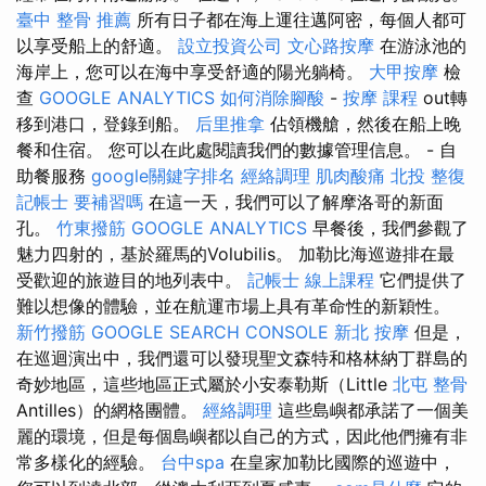
臺中 整骨 推薦
所有日子都在海上運往邁阿密，每個人都可
以享受船上的舒適。
設立投資公司
文心路按摩
在游泳池的
海岸上，您可以在海中享受舒適的陽光躺椅。
大甲按摩
檢
查
GOOGLE ANALYTICS
如何消除腳酸
-
按摩 課程
out轉
移到港口，登錄到船。
后里推拿
佔領機艙，然後在船上晚
餐和住宿。 您可以在此處閱讀我們的數據管理信息。 - 自
助餐服務
google關鍵字排名
經絡調理
肌肉酸痛
北投 整復
記帳士 要補習嗎
在這一天，我們可以了解摩洛哥的新面
孔。
竹東撥筋
GOOGLE ANALYTICS
早餐後，我們參觀了
魅力四射的，基於羅馬的Volubilis。 加勒比海巡遊排在最
受歡迎的旅遊目的地列表中。
記帳士 線上課程
它們提供了
難以想像的體驗，並在航運市場上具有革命性的新穎性。
新竹撥筋
GOOGLE SEARCH CONSOLE
新北 按摩
但是，
在巡迴演出中，我們還可以發現聖文森特和格林納丁群島的
奇妙地區，這些地區正式屬於小安泰勒斯（Little
北屯 整骨
Antilles）的網格團體。
經絡調理
這些島嶼都承諾了一個美
麗的環境，但是每個島嶼都以自己的方式，因此他們擁有非
常多樣化的經驗。
台中spa
在皇家加勒比國際的巡遊中，