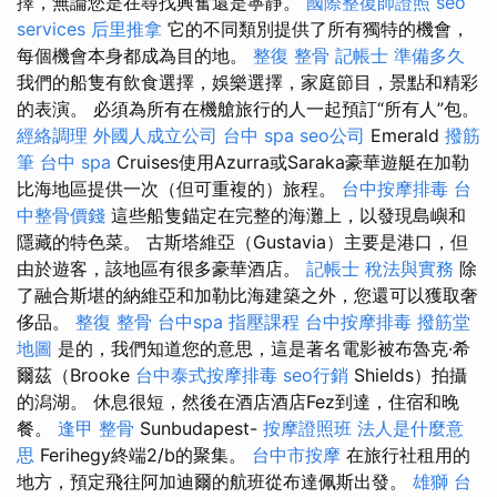
擇，無論您是在尋找興奮還是寧靜。
國際整復師證照
seo
services
后里推拿
它的不同類別提供了所有獨特的機會，
每個機會本身都成為目的地。
整復 整骨
記帳士 準備多久
我們的船隻有飲食選擇，娛樂選擇，家庭節目，景點和精彩
的表演。 必須為所有在機艙旅行的人一起預訂“所有人”包。
經絡調理
外國人成立公司
台中 spa
seo公司
Emerald
撥筋
筆
台中 spa
Cruises使用Azurra或Saraka豪華遊艇在加勒
比海地區提供一次（但可重複的）旅程。
台中按摩排毒
台
中整骨價錢
這些船隻錨定在完整的海灘上，以發現島嶼和
隱藏的特色菜。 古斯塔維亞（Gustavia）主要是港口，但
由於遊客，該地區有很多豪華酒店。
記帳士 稅法與實務
除
了融合斯堪的納維亞和加勒比海建築之外，您還可以獲取奢
侈品。
整復 整骨
台中spa
指壓課程
台中按摩排毒
撥筋堂
地圖
是的，我們知道您的意思，這是著名電影被布魯克·希
爾茲（Brooke
台中泰式按摩排毒
seo行銷
Shields）拍攝
的潟湖。 休息很短，然後在酒店酒店Fez到達，住宿和晚
餐。
逢甲 整骨
Sunbudapest-
按摩證照班
法人是什麼意
思
Ferihegy終端2/b的聚集。
台中市按摩
在旅行社租用的
地方，預定飛往阿加迪爾的航班從布達佩斯出發。
雄獅 台