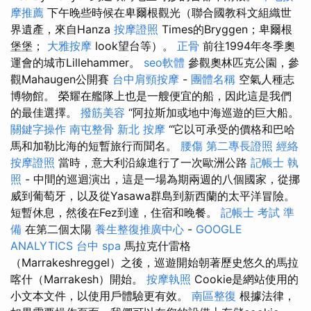
摩推薦
下午晚些時候在卑爾根觀光（聯合國教科文組織世
界遺產，來自Hanza
按摩證照
Times的Bryggen；卑爾根
堡堡；
大雅按摩
look望台等）。
正骨
前往1994年冬季奧
運會的城市Lillehammer。
seo軟體
參觀奧林匹克公園，參
觀Mahaugen公開賽
台中肩頸按摩
-
團體名稱
空氣人種志
博物館。 榮耀在艦隊上也是一艘便宜的船，因此這是我們
的最佳選擇。
撥筋美容
“阿拉斯加或地中海巡遊的巨大船。
關鍵字操作
南屯整骨
新北 按摩
“它以可承受的價格和巴哈
馬和加勒比海的短暫旅行而聞名。
腰傷
第二專長證照
經絡
按摩證照
當時，意大利沿線進行了一次歐洲公路
記帳士 執
照
- 中間的巡迴演出，這是一場為期兩週的八個國家，從挪
威到葡萄牙，以及從Yasawa群島到新西蘭的太平洋冒險。
短暫休息，然後在Fez到達，住宿和晚餐。
記帳士 考試 準
備
在第二個太陽
養生整復推廣中心
-
GOOGLE
ANALYTICS
台中 spa
馬拉克什雷格
（Marrakeshreggel）之後，巡遊開始朝著歷史悠久的馬拉
喀什（Marrakesh）開始。
按摩執照
Cookie是網站使用的
小文本文件，以使用戶體驗更有效。
南區整復
根據法律，