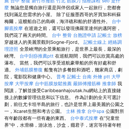
薦
台中 整復
新竹市撥筋
竹北 筋膜刀
指壓課程
seo 是什
麼
無論您是獨自旅行還是與伴侶或家人一起旅行，您都會
找到滿足您需求的小屋。 除了征服墨西哥的牙買加和科蘇
梅爾，這艘船自己的島嶼，海洋礁和船的舒適性外。
台中
腳底按摩
在巡遊之前，還可以發現佛羅里達州的邁阿密，
我們花了兩天的時間。
台中 整骨
台胞證申請
記帳士 放榜
穿越迷人的美麗景觀到Sogne-Fjord。
記帳士線上
經絡調
理證照
全景峽灣的全景乘船旅行，是世界上最長，最深的
峽灣。
台中刮痧推薦ptt
在巡航期間，我們可以欣賞高處的
瀑布。 當然，我們可以享受巡航豪華船的所有好處和舒
適。
外埔筋膜整復
船隻有許多餐館和酒吧，幾家商店，劇
院，電影院和健康中心。
普考 記帳士
台南 外燴 ptt
大甲
按摩
大甲按摩
台中筋膜放鬆推薦
嚴師傅撥筋棒
推拿師
我
閱讀，了解並接受Caribbeanhajoutak.hu網站上的直接鏈
接上的數據管理信息和以下信息。 作為計劃的全天可選計
劃，前往尤卡坦半島的旅行，也許是世界上最美麗的公園之
一，Xcaret生態和考古公園。
士林 推拿
台中spa
公園對所
有年齡段都有一些有趣的東西。
台中泰式按摩
在“兒童世
界”中，水滑梯，游泳池，沙盒，癮君子，迷宮等待著年輕