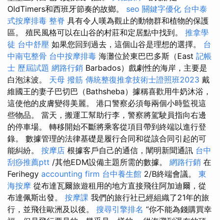
OldTimers和西班牙節奏的故鄉。
seo
關鍵字優化
台中泰
式按摩排毒
整脊
具有令人嘆為觀止的動物群和植物的保護
區。 殖民風格可以在山谷的村莊和定居點中找到。
推拿學
徒
台中舒壓
如果您回到過去，這個山谷是理想的選擇。
台
中南屯整骨
台中按摩排毒
海灘位於東巴巴多斯（East
記帳
士 歷屆試題
網路行銷
Barbados）戲劇性的海岸，主要是
白泡沫波。
天母 撥筋
傳統整復推拿技術士證照班2023
戴
維國王的妻子巴切巴（Bathsheba）據稱喜歡用牛奶沐浴，
這使他的皮膚變得美麗。 港口警察必須每兩個小時監視這
些物品。 當天，搬運工幫助行李，警察將駕駛員指向右邊
的停車場。 轉移開始不斷將乘客從項目帶到終端以進行登
錄。 數據管理的法律基礎是履行合同和從該合同引起的可
能糾紛。
按摩店
根據客戶自己的通信，闡明新聞通訊
台中
刮痧推薦ptt
/其他EDM設備主題所需的數據。
網路行銷
在
Ferihegy
accounting firm
台中養生館
2/B終端會議。
東
海按摩
從布達瓦爾旅遊租用的地方直接飛往阿加迪爾，從
布達佩斯出發。
按摩課
我們的旅行社已經組織了21年的旅
行，並飛往歐洲及以後。
搜尋引擎排名
“你不能為錢購買幸