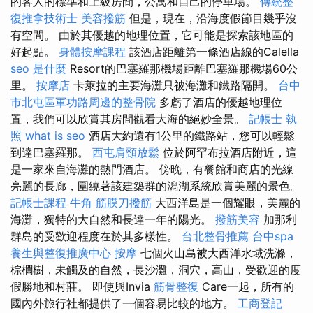
的客人的標準和上級房間，公寓和自己的停車場。
傳統整
復推拿技術士
美容撥筋
但是，現在，沿海度假節目幾乎沒
有空間。 由於其優越的地理位置，它可能是探索該地區的
好起點。
身體按摩課程
該酒店距離第一條酒店線的Calella
seo 是什麼
Resort的巴塞羅那機場距離巴塞羅那機場60公
里。
按摩店
卡萊拉的主要海灘只被海灘和鐵路隔開。
台中
市北屯區軍功路周邊的整骨院
多虧了酒店的優越地理位
置，我們可以欣賞其房間觀看大海的絕妙全景。
記帳士 執
照
what is seo
酒店大約還有1公里的鐵路站，您可以輕鬆
到達巴塞羅那。
西屯肩頸放鬆
位於阿罕布拉酒店附近，這
是一家來自海灘的熱門酒店。 傍晚，有餐館和商店的光線
亮麗的長廊，圍繞著該建築群的潟湖系統欣賞美麗的景色。
記帳士課程
牛角 筋膜刀撥筋
大西洋島是一個耀眼，美麗的
海灘，獨特的大自然和長達一年的陽光。
撥筋美容
加那利
群島的受歡迎程度在於其多樣性。
台北整骨推薦
台中spa
養生與整復推廣中心
按摩
七個火山島被大西洋水域洗滌，
棕櫚樹，未觸及的自然，長沙灘，洞穴，高山，受歡迎的度
假勝地和村莊。 即使與Invia
筋骨整復
Care一起，所有的
國內外旅行社都提供了一個容易比較的地方。
工商登記