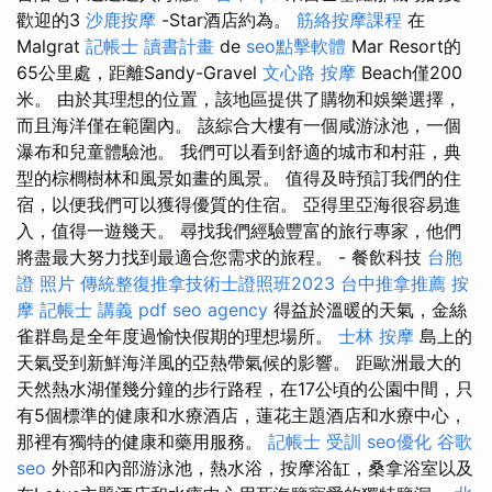
歡迎的3
沙鹿按摩
-Star酒店約為。
筋絡按摩課程
在
Malgrat
記帳士 讀書計畫
de
seo點擊軟體
Mar Resort的
65公里處，距離Sandy-Gravel
文心路 按摩
Beach僅200
米。 由於其理想的位置，該地區提供了購物和娛樂選擇，
而且海洋僅在範圍內。 該綜合大樓有一個咸游泳池，一個
瀑布和兒童體驗池。 我們可以看到舒適的城市和村莊，典
型的棕櫚樹林和風景如畫的風景。 值得及時預訂我們的住
宿，以便我們可以獲得優質的住宿。 亞得里亞海很容易進
入，值得一遊幾天。 尋找我們經驗豐富的旅行專家，他們
將盡最大努力找到最適合您需求的旅程。 - 餐飲科技
台胞
證 照片
傳統整復推拿技術士證照班2023
台中推拿推薦
按
摩
記帳士 講義 pdf
seo agency
得益於溫暖的天氣，金絲
雀群島是全年度過愉快假期的理想場所。
士林 按摩
島上的
天氣受到新鮮海洋風的亞熱帶氣候的影響。 距歐洲最大的
天然熱水湖僅幾分鐘的步行路程，在17公頃的公園中間，只
有5個標準的健康和水療酒店，蓮花主題酒店和水療中心，
那裡有獨特的健康和藥用服務。
記帳士 受訓
seo優化
谷歌
seo
外部和內部游泳池，熱水浴，按摩浴缸，桑拿浴室以及