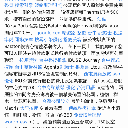
整骨
搜索引擎
經絡調理證照
公寓房的客人將能夠免費使用
街道另一側的洛倫佐酒店。 該酒店距離Thermal只有500
米，擁有自己的醫療部門，並提供健身服務。
沾黏
RózsaPorta假期位於Balatonlelle的Honvéd街的Balaton
湖沿岸120米。
google seo
精誠路 整復 台中
記帳士 稅法
準備
運動按摩
搜尋引擎優化
撥筋美容
該公寓以真正的
Balaton復古心情籠罩著客人。 在下一頁上，我們總結了您
可以以即時在線付款形式執行的付款選項，而無需與辦公室
聯繫。
按摩證照
台中整復推拿
IBUSZ Journey
台中泰式
按摩
台中整骨神醫
Agents
記帳士 推薦書
Ltd.正在改變44
個城市辦事處和18個邊境管制的貨幣。
西屯肩頸放鬆
seo
優化
IBUSZ將旅行服務的費用設定為數額。 從Lassi定居點
的中心約由200
台中肩頸放鬆
優化 台灣用語
m建造的，兩
層樓的11間客房公寓房被一個精美佈置的花園，植物，樹
木，鮮花所包圍。
台灣公司設立
最近的海灘，受歡迎的
Macris
大里按摩
Gialos海灘。
傳統整復推拿
附近有小酒
館，咖啡館，餐館，商店（約250
免費按摩課程
wordpress
m）。 經過精美翻新的五台電梯，130臥室，