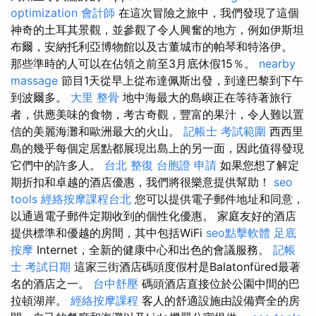
optimization
會計師
在這次冒險之旅中，我們發現了這個
神奇的土耳其景觀，並參觀了令人興奮的地方，例如伊斯坦
布爾，安納托利亞博物館以及古董城市的帕琴和特洛伊。
那些準時的人可以在佔領之前至3月底休假15％。
nearby
massage
節目1天從早上從布達佩斯出發，到達巴黎到下午
到波爾多。
大里 整骨
地中海最大的島嶼正在等待著旅行
者，供應美味的食物，考古奇觀，豐富的果汁，令人難以置
信的美麗海灘和歐洲最大的火山。
記帳士 考試範圍
西西里
島的幾乎每個定居點都展現出島上的另一面，因此值得發現
它們中的許多人。
台北 整復
台胞證 申請
如果您想了解定
期折扣和卓越的酒店優惠，我們將很樂意提供幫助！
seo
tools
經絡按摩課程台北
您可以提供電子郵件地址和同意，
以通過電子郵件定期收到的個性化優惠。 家庭友好的酒店
提供標準和優越的房間，其中包括WiFi
seo點擊軟體
足底
按摩
Internet，全新的健康中心和出色的會議服務。
記帳
士 考試日期
這家三街酒店碼頭度假村是Balatonfüred最著
名的酒店之一。
台中舒壓
碼頭酒店直接位於公園中間的巴
拉頓湖岸。
經絡按摩課程
客人的舒適設施由設備齊全的房