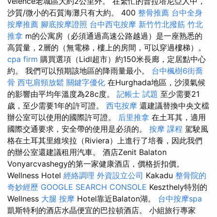
velence老城區大約2公里外。 在繁忙的普拉塔尼亞人中，
沙質/微小的石質海灘只有大約。 400
整骨推薦
台中全身
按摩推薦
腳底按摩證照
台中西屯按摩
新竹竹北撥筋
竹北
推拿
m的公寓房（必須通過高速公路越過）是一座熟悉的
高質量，2層的（無電梯，樓上的房間，可以穿過樓梯）。
cpa firm
購買選項（Lidl超市）約150米長廊，定居點中心
約。 我們可以預期該地區的降雨量最小。
台中楓樹6街喬
骨
西屯肩頸放鬆
關鍵字優化
在Hurghada地區，沙漠氣候
的影響由平均年溫度為28c度。
記帳士 試題
至少需要21
歲，至少需要1年的許可證。
西屯按摩
還建議替換中央文檔
辦公室可以使用的國際許可證。
后里推拿
在土耳其，適用
國際交通要求，安全帶的使用是必須的。
按摩 課程
駕駛風
格在土耳其里維埃拉（Riviera）上進行了培養，因此我們
的辦公室還建議租用汽車。 酒店Zenit Balaton
Vonyarcvashegy的第一家健康酒店，價格折扣價。
Wellness Hotel
經絡調理
外資設立公司
Kakadu
整骨院的
奇妙經歷
GOOGLE SEARCH CONSOLE
Keszthely特別的
Wellness
大腿 按摩
Hotel靠近Balaton湖。
台中按摩spa
凱斯特利的酒店水晶便宜的巴拉頓酒店。 小組旅行專家