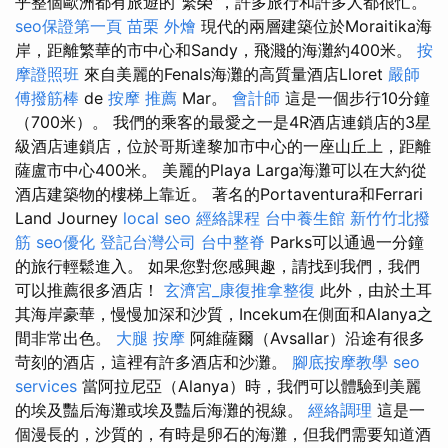
乎整個歐洲都有旅遊的“繁榮”，許多旅行和許多人都很忙。
seo保證第一頁
苗栗 外燴
現代的兩層建築位於Moraitika海
岸，距離繁華的市中心和Sandy，飛濺的海灘約400米。
按
摩證照班
來自美麗的Fenals海灘的高質量酒店Lloret
嚴師
傅撥筋棒
de
按摩 推薦
Mar。
會計師
這是一個步行10分鐘
（700米）。 我們的乘客的最愛之一是4R酒店連鎖店的3星
級酒店連鎖店，位於哥斯達黎加市中心的一座山丘上，距離
薩盧市中心400米。 美麗的Playa Larga海灘可以在大約從
酒店建築物的樓梯上靠近。 著名的Portaventura和Ferrari
Land Journey
local seo
經絡課程
台中養生館
新竹竹北撥
筋
seo優化
登記台灣公司
台中整脊
Parks可以通過一分鐘
的旅行輕鬆進入。 如果您對您感興趣，請找到我們，我們
可以推薦很多酒店！
玄濟宮_康復推拿整復
此外，由於土耳
其海岸豪華，慢慢加深和沙質，Incekum在側面和Alanya之
間非常出色。
大腿 按摩
阿維薩爾（Avsallar）沿途有很多
苛刻的酒店，這裡有許多酒店和沙灘。
腳底按摩教學
seo
services
當阿拉尼亞（Alanya）時，我們可以體驗到美麗
的埃及豔后海灘或埃及豔后海灘的視線。
經絡調理
這是一
個漫長的，沙質的，有時是卵石的海灘，但我們需要知道酒