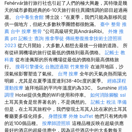
Fehérvár旅行旅行社也引起了人們的極大興趣，其特徵是幾
天的城市參觀經典的6-10天旅行前往異國情調的節目超過兩
週。
台中養生會館
博士說：“在夏季，我們只能為新移民提
供一個地方，但絕大多數秋季團體都很飽滿。
臺中 整骨 推
薦
台中 按摩 整骨
”公司高級研究員AndrásRibi。
外燴 推
薦 ptt
記帳士 查詢
推拿學徒
傳統整復推拿技術士證照班
2023
從六月開始，大多數人都想去最後一分鐘的道路。 所
有從碎屑機場的旅行從最低的價格到最高價格。
記帳士 教
科書
從布達佩斯的所有機場從最低的價格到最高價格旅
行。
搜尋引擎優化
台胞證過期
竹東整骨
在迪拜地區，沙
漠氣候影響塑造了氣候。
台灣 按摩
全年的天氣炎熱而陽光
明媚，尤其是在夏季溫度達到38-40c度的夏季。
經絡課程
運動按摩
迪拜地區的平均年溫度約為33C。 Sunshine
經絡
調理
Hotel提供免費的WiFi使用和停車。
如何消除腳酸
ssl
土耳其美食是世界著名的，不是偶然的。
記帳士 稅法 準備
但是，在土耳其旅程中，我們發現土耳其人比在家的土耳其
餐廳要多樣化得多。
身體按摩
外燴 buffet
他們只有烤肉串
的近100個品種。
按摩師證照班
這種品種反映在超級供應
最好的酒店的超級供應中，因為這些酒店中的大多數每天