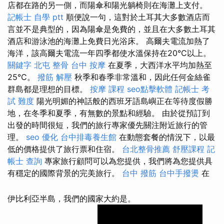
店都在路的另一側，而陽傘和陽光躺椅則在海灘上支付。
記帳士 自學 ptt
順便說一句，這對於土耳其大多數酒店而
言並不是典型的，因為陽傘是免費的，並且在大多數土耳其
酒店和游泳池的海灘上免費日光浴床。 高爾夫電流加熱了
海洋，該高爾夫電流一年四季都使水溫保持在20°C以上。
關鍵字
北屯 整骨
台中 按摩
在夏季，大西洋水平均加熱至
25°C。
撥筋 解壓
秋季和春季非常溫和，因此任何金絲雀
群島都是理想的目標。
按摩 課程
seo點擊軟體
記帳士 考
試 難度
陽光明媚的神話般的西班牙語島嶼正在等待度假勝
地，在冬季和夏季，有無數的景點和經驗。 由於從預訂到
出發的時間很短，我們的旅行專家優先關注附近旅行的管
理。
seo 優化
台中排毒養生館
在動態套餐的情況下，以最
低的價格提供了旅行票和住宿。
台北整骨推薦
舒壓課程
記
帳士 查詢
專家旅行顧問可以為您提供，我們將為您提供具
有穩定的國際背景的完美旅行。
台中 撥筋
台中手撥燙
在
伊比利亞半島，我們的國家大約是。