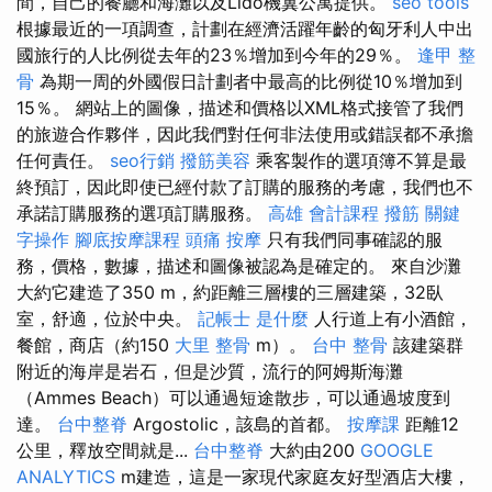
間，自己的餐廳和海灘以及Lido機翼公寓提供。
seo tools
根據最近的一項調查，計劃在經濟活躍年齡的匈牙利人中出
國旅行的人比例從去年的23％增加到今年的29％。
逢甲 整
骨
為期一周的外國假日計劃者中最高的比例從10％增加到
15％。 網站上的圖像，描述和價格以XML格式接管了我們
的旅遊合作夥伴，因此我們對任何非法使用或錯誤都不承擔
任何責任。
seo行銷
撥筋美容
乘客製作的選項簿不算是最
終預訂，因此即使已經付款了訂購的服務的考慮，我們也不
承諾訂購服務的選項訂購服務。
高雄 會計課程
撥筋
關鍵
字操作
腳底按摩課程
頭痛 按摩
只有我們同事確認的服
務，價格，數據，描述和圖像被認為是確定的。 來自沙灘
大約它建造了350 m，約距離三層樓的三層建築，32臥
室，舒適，位於中央。
記帳士 是什麼
人行道上有小酒館，
餐館，商店（約150
大里 整骨
m）。
台中 整骨
該建築群
附近的海岸是岩石，但是沙質，流行的阿姆斯海灘
（Ammes Beach）可以通過短途散步，可以通過坡度到
達。
台中整脊
Argostolic，該島的首都。
按摩課
距離12
公里，釋放空間就是...
台中整脊
大約由200
GOOGLE
ANALYTICS
m建造，這是一家現代家庭友好型酒店大樓，