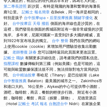
令人滿意的，有品位的現代酒店非常好，因為它大約是。
第二專長證照
距沙質，有時是飛濺的海灘和繁華的海灘長
廊1公里。
記帳士 報名簡章
在Belek，同一海岸是相同的，
特別是孩子
台中按摩spa
-
后里按摩推薦
關鍵字優化
友
好。
台中按摩店
天母 撥筋
側面的海岸線也是沙質的，在
這裡，我們發現在側面的舊城區附近有一個非常緩慢的沙質
海岸。 多年來，尼羅河國家一直受到許多大國的權威，直
到1922年宣布埃及的獨立。
台中 整骨
我們在我們的網站
上使用cookie（cookie）來增加用戶體驗並收集出勤數
據。
老師整復 詠春
您可以隨時返回此頁面來更改設置。
記帳士 職缺
有關更多詳細信息，請考慮我們的隱私信息。
指壓課程
數據傳輸到第三國（例如美國）也是可能的，這
可能與歐盟數據保護法規不同，無法排除對地方當局的訪
問。
台中精油按摩
蒂哈尼（Tihany）是巴拉頓湖（Lake
台中整復推薦
Balaton）最美麗的城市之一。 Zakinthos市
和港口大約。 16公里外，Alykes的中心可提供帶小酒館，
酒吧，咖啡館，商店，餐館的輕便步行路。 附近有小酒
館，咖啡館，餐館，商店（娛樂，購物）。 尼德里酒店
（Hotel
記帳士 考試 報名
台胞證台中
Nidri）在家族企業