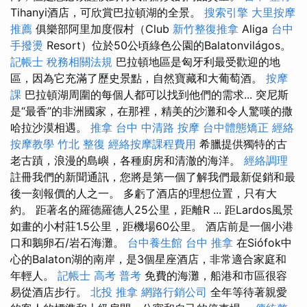
Tihanyi酒店，可欣賞巴拉頓湖的全景。
搜索引擎
大里按摩
推薦
俱樂部阿里加度假村（Club
新竹整復推拿
Aliga
台中
手撥燙
Resort）位於50公頃綠色公園的Balatonvilágos。
記帳士 稅務相關法規
巴拉頓地區是匈牙利最受歡迎的地
區，因為它充滿了歷史景點，自然寶藏和大葡萄酒。
按摩
課
巴拉頓湖周圍的每個人都可以找到他們的需求... 突尼斯
是“最香”的非洲國家，在那裡，精美的沙灘和令人驚嘆的撒
哈拉沙漠相遇。
推拿
台中 中清路 按摩
台中體態矯正
經絡
按摩教學
竹北 整復
經絡按摩課程費用
希臘提供獨特的古
老古蹟，浪漫的島嶼，各種廚房和清澈的海洋。
經絡調理
註冊我們的新聞通訊，您將是第一個了解我們最新促銷和最
後一刻報價的人之一。 多虧了酒店的理想位置，只有大
約。 距著名的羅德羅德人25公里，距離R ... 距Lardos風景
如畫的小村莊1.5公里，距機場60公里。 酒店前是一個小港
口和鵝卵石/岩石海灘。
台中養生館
台中 推拿
在Siófok中
心的Balaton湖的南岸，是3個星座酒店，非常適合家庭和
年輕人。
記帳士 高考 普考
免費的海灘，船港和市區很容
易從酒店步行。
北投 推拿
網路行銷公司
全年等待著親愛