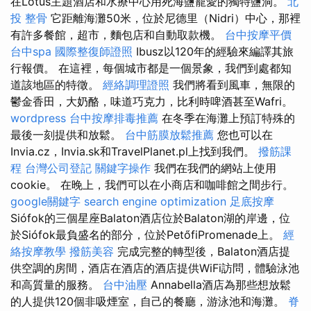
在Lotus主題酒店和水療中心用死海鹽寵愛的獨特鹽洞。
北
投 整骨
它距離海灘50米，位於尼德里（Nidri）中心，那裡
有許多餐館，超市，麵包店和自動取款機。
台中按摩平價
台中spa
國際整復師證照
Ibusz以120年的經驗來編譯其旅
行報價。 在這裡，每個城市都是一個景象，我們到處都知
道該地區的特徵。
經絡調理證照
我們將看到風車，無限的
鬱金香田，大奶酪，味道巧克力，比利時啤酒甚至Wafri。
wordpress
台中按摩排毒推薦
在冬季在海灘上預訂特殊的
最後一刻提供和放鬆。
台中筋膜放鬆推薦
您也可以在
Invia.cz，Invia.sk和TravelPlanet.pl上找到我們。
撥筋課
程
台灣公司登記
關鍵字操作
我們在我們的網站上使用
cookie。 在晚上，我們可以在小商店和咖啡館之間步行。
google關鍵字
search engine optimization
足底按摩
Siófok的三個星座Balaton酒店位於Balaton湖的岸邊，位
於Siófok最負盛名的部分，位於PetőfiPromenade上。
經
絡按摩教學
撥筋美容
完成完整的轉型後，Balaton酒店提
供空調的房間，酒店在酒店的酒店提供WiFi訪問，體驗泳池
和高質量的服務。
台中油壓
Annabella酒店為那些想放鬆
的人提供120個非吸煙室，自己的餐廳，游泳池和海灘。
脊