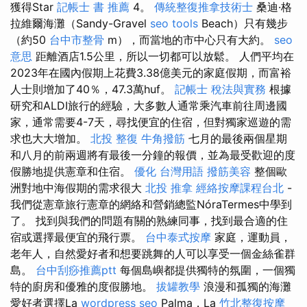
獲得Star
記帳士 書 推薦
4。
傳統整復推拿技術士
桑迪·格
拉維爾海灘（Sandy-Gravel
seo tools
Beach）只有幾步
（約50
台中市整骨
m），而當地的市中心只有大約。
seo
意思
距離酒店1.5公里，所以一切都可以放鬆。 人們平均在
2023年在國內假期上花費3.38億美元的家庭假期，而富裕
人士則增加了40％，47.3萬huf。
記帳士 稅法與實務
根據
研究和ALDI旅行的經驗，大多數人通常乘汽車前往周邊國
家，通常需要4-7天，尋找便宜的住宿，但對獨家巡遊的需
求也大大增加。
北投 整復
牛角撥筋
七月的最後兩個星期
和八月的前兩週將有最後一分鐘的報價，並為最受歡迎的度
假勝地提供憲章和住宿。
優化 台灣用語
撥筋美容
整個歐
洲對地中海假期的需求很大
北投 推拿
經絡按摩課程台北
-
我們從憲章旅行憲章的網絡和營銷總監NóraTermes中學到
了。 找到與我們的問題有關的熟練同事，找到最合適的住
宿或選擇最便宜的飛行票。
台中泰式按摩
家庭，運動員，
老年人，自然愛好者和想要跳舞的人可以享受一個金絲雀群
島。
台中刮痧推薦ptt
每個島嶼都提供獨特的氛圍，一個獨
特的廚房和優雅的度假勝地。
拔罐教學
浪漫和孤獨的海灘
愛好者選擇La
wordpress seo
Palma，La
竹北整復按摩