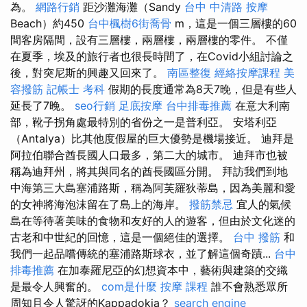
為。
網路行銷
距沙灘海灘（Sandy
台中 中清路 按摩
Beach）約450
台中楓樹6街喬骨
m，這是一個三層樓的60
間客房隔間，設有三層樓，兩層樓，兩層樓的零件。 不僅
在夏季，埃及的旅行者也很長時間了，在Covid小組討論之
後，對突尼斯的興趣又回來了。
南區整復
經絡按摩課程
美
容撥筋
記帳士 考科
假期的長度通常為8天7晚，但是有些人
延長了7晚。
seo行銷
足底按摩
台中排毒推薦
在意大利南
部，靴子拐角處最特別的省份之一是普利亞。 安塔利亞
（Antalya）比其他度假屋的巨大優勢是機場接近。 迪拜是
阿拉伯聯合酋長國人口最多，第二大的城市。 迪拜市也被
稱為迪拜州，將其與同名的酋長國區分開。 拜訪我們到地
中海第三大島塞浦路斯，稱為阿芙羅狄蒂島，因為美麗和愛
的女神將海泡沫留在了島上的海岸。
撥筋禁忌
宜人的氣候
島在等待著美味的食物和友好的人的遊客，但由於文化迷的
古老和中世紀的回憶，這是一個絕佳的選擇。
台中 撥筋
和
我們一起品嚐傳統的塞浦路斯球衣，並了解這個奇蹟...
台中
排毒推薦
在加泰羅尼亞的幻想資本中，藝術與建築的交織
是最令人興奮的。
com是什麼
按摩 課程
誰不會熟悉眾所
周知且令人驚訝的Kappadokia？
search engine