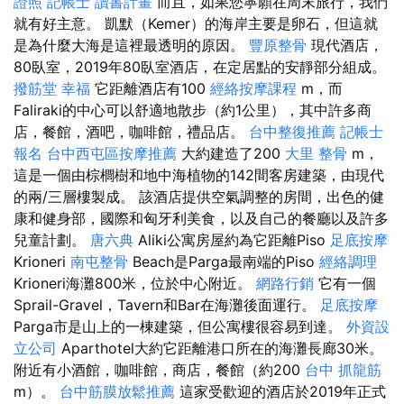
證照
記帳士 讀書計畫
而且，如果您寧願在周末旅行，我們
就有好主意。 凱默（Kemer）的海岸主要是卵石，但這就
是為什麼大海是這裡最透明的原因。
豐原整骨
現代酒店，
80臥室，2019年80臥室酒店，在定居點的安靜部分組成。
撥筋堂 幸福
它距離酒店有100
經絡按摩課程
m，而
Faliraki的中心可以舒適地散步（約1公里），其中許多商
店，餐館，酒吧，咖啡館，禮品店。
台中整復推薦
記帳士
報名
台中西屯區按摩推薦
大約建造了200
大里 整骨
m，
這是一個由棕櫚樹和地中海植物的142間客房建築，由現代
的兩/三層樓製成。 該酒店提供空氣調整的房間，出色的健
康和健身部，國際和匈牙利美食，以及自己的餐廳以及許多
兒童計劃。
唐六典
Aliki公寓房屋約為它距離Piso
足底按摩
Krioneri
南屯整骨
Beach是Parga最南端的Piso
經絡調理
Krioneri海灘800米，位於中心附近。
網路行銷
它有一個
Sprail-Gravel，Tavern和Bar在海灘後面運行。
足底按摩
Parga市是山上的一棟建築，但公寓樓很容易到達。
外資設
立公司
Aparthotel大約它距離港口所在的海灘長廊30米。
附近有小酒館，咖啡館，商店，餐館（約200
台中 抓龍筋
m）。
台中筋膜放鬆推薦
這家受歡迎的酒店於2019年正式