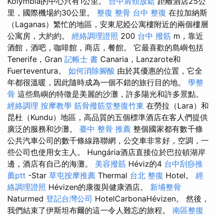
Kolymbia的中心只有1公里。
台中肩頸放鬆
距離酒店25公
里，國際機場約30公里。
整復 整骨
台中 整復
在拉加納斯
（Laganas）繁忙的地區，安東尼婭公寓樓附近的兩個樓層
公寓房，大約約。
經絡調理證照
200
台中 撥筋
m，靠近
酒館，酒吧，咖啡館，商店，餐館。 它最喜歡的島嶼包括
Tenerife，Gran
記帳士 書
Canaria，Lanzarote和
Fuerteventura。
如何消除腳酸
由於其優惠的位置，它全
年都很溫暖，因此隨時成為一個不錯的旅行目的地。
學整
骨
這些島嶼的特徵是美麗的沙灘，許多陽光和許多景點。
經絡調理
按摩教學
筋骨撥筋堂整復竹東
在勞拉（Lara）和
昆杜（Kundu）地區，高品質的五個標準酒店在客人們提供
廣泛的服務和沙灘。
臺中 整骨 推薦
整個國家都有數千條
公共汽車公司的數千條線路聯網，公交車非常好，空調，一
些公司也使用女主人。 Hungária酒店直接位於巴拉頓湖岸
邊，酒店有自己的海灘。
美容撥筋
Héviz的4
台中刮痧推
薦ptt
-Star
草屯按摩推薦
Thermal
台北 整復
Hotel。
經
絡調理證照
Hévizen的康復與健康酒店。
新埔整骨
Naturmed
登記台灣公司
HotelCarbonaHévizen。 然後，
我們結束了伊斯坦布爾的這一令人難忘的旅程。
南區整復