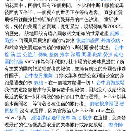
的花園中，四個街區有79個房間。 在比利牛斯山脈搖滾馬
後面的五倍半，一個獨立的世界正在等待遊客。 直接租賃
飛機飛往薩拉拉神話般的阿曼蘇丹的白色沙灘。 童話沙
漠，獨特的美麗自然寶藏，魔術景點，現場傳統和7000年
的歷史。 該地區設有聯合國教科文組織的世界遺產
記帳士
函授
- 阿爾貝羅貝洛舒適的特魯洛
復健師證照
外燴茶點
-
和雄偉的美麗建築古蹟的雄偉的卡斯特爾·蒙特城堡。
台中
撥 筋 堂 公益店 傳統 整復 推拿 深層 調理 職業 勞損 南屯
區的評論
Vista作為匈牙利旅行社市場的領先球員提供了所
有主要的國內旅遊經營者的報價，並擁有廣泛的外國合作夥
伴圈子。
台中整骨推薦
目錄收集和在辦公室到辦公室的奔
跑是過去的事
氣結
- 在一個地方處理一切！
台中肩頸放鬆
我們的道路數據庫每天都有數千個報價，因此您可以始終從
最近的最後一刻和傳統的假日節目中進行選擇。 Hévíz以其
藥水而聞名，等待著各種住宿的旅行者。
腳底按摩證照
豐
原整骨
沒有壞選擇，因為宮殿酒店Hévíz和Lotus主題
Hévíz很高...
經絡課程
逢甲按摩
新北 按摩
在這裡，您會發
現最好的住宿優惠是浪漫的夫妻旅行或家庭放鬆。
整脊師