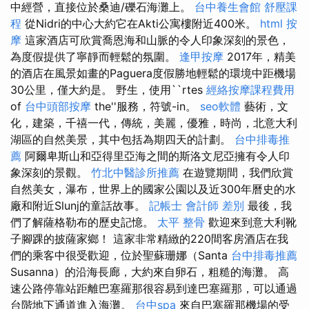
中經營，直接位於桑迪/礫石海灘上。
台中養生會館
舒壓課
程
從Nidri的中心大約它在Akti公寓樓附近400米。
html
按
摩
這家酒店可欣賞喬恩海和山脈的令人印象深刻的景色，
為度假提供了寧靜而輕鬆的氛圍。
逢甲按摩
2017年，精美
的酒店在風景如畫的Paguera度假勝地輕鬆的環境中距機場
30公里，僅大約是。 野生，使用``rtes
經絡按摩課程費用
of
台中頭部按摩
the''服務，符號-in。
seo軟體
藝術，文
化，建築，千禧一代，傳統，美麗，優雅，時尚，北意大利
湖區的自然美景，其中包括為期四天的計劃。
台中排毒推
薦
阿爾卑斯山和亞得里亞海之間的斯洛文尼亞擁有令人印
象深刻的景觀。
竹北中醫診所推薦
在遊覽期間，我們欣賞
自然美女，瀑布，世界上的國家公園以及近300年曆史的水
廠和附近Slunj的童話故事。
記帳士 會計師 差別
最後，我
們了解薩格勒布的歷史記憶。
太平 整骨
歡迎來到意大利靴
子腳踝的披薩家鄉！ 這家非常精緻的220間客房酒店在我
們的乘客中很受歡迎，位於聖蘇珊娜（Santa
台中排毒推薦
Susanna）的沿海長廊，大約來自卵石，粗糙的海灘。 高
速公路停靠站距離巴塞羅那很容易到達巴塞羅那，可以通過
台階地下通道進入海灘。
台中spa
來自巴塞羅那機場的受