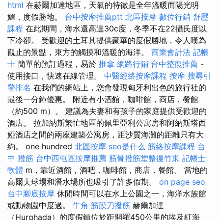
html
在赫爾加達地區，天氣的特徵是全年溫暖而陽光明
媚，度假勝地。
台中按摩推薦ptt
北區按摩
數位行銷
舒壓
課程
在此期間，海水還高達30c度，冬季不在22攝氏度以
下冷卻。 受歡迎的土耳其提供豪華的度假勝地，令人嘆為
觀止的景點，東方的觸摸和溫暖的海洋。
商業會計法 記帳
士
簡單的預訂過程，易於
推拿
網路行銷
台中整復推薦
-
使用接口，快速在線管理。
中醫經絡按摩課程
按摩
搜尋引
擎排名
在我們的網站上，您會發現匈牙利出色的旅行社的
最後一分鐘優惠。 附近有小酒館，咖啡館，商店，餐館
（約500 m）。 建議為夫妻和有孩子的家庭提供受歡迎的
酒店。 拉加納斯繁忙地區的佩里亞利公寓房和阿納斯塔西
婭酒店之間的兩座建築公寓房，距沙質海灘的距離只有大
約。 one hundred
北區按摩
seo是什么
筋絡按摩課程
台
中 撥筋
台中西屯區按摩推薦
筋骨撥筋堂整復竹東
記帳士
軟體
m，靠近酒館，酒吧，咖啡館，商店，餐館。 當地的
高爾夫球場和潛水場所也吸引了許多假期。
on page seo
台中腳底按摩
休閒時間可以在水上公園之一，海洋水族館
或動物園中度過。
牛角 筋膜刀撥筋
赫爾加達
（Hurghada）的度假鎮位於距開羅450公里的埃及紅海