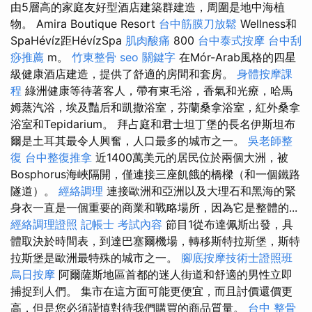
由5層高的家庭友好型酒店建築群建造，周圍是地中海植
物。 Amira Boutique Resort
台中筋膜刀放鬆
Wellness和
SpaHévíz距HévízSpa
肌肉酸痛
800
台中泰式按摩
台中刮
痧推薦
m。
竹東整骨
seo 關鍵字
在Mór-Arab風格的四星
級健康酒店建造，提供了舒適的房間和套房。
身體按摩課
程
綠洲健康等待著客人，帶有東毛浴，香氣和光療，哈馬
姆蒸汽浴，埃及豔后和凱撒浴室，芬蘭桑拿浴室，紅外桑拿
浴室和Tepidarium。 拜占庭和君士坦丁堡的長名伊斯坦布
爾是土耳其最令人興奮，人口最多的城市之一。
吳老師整
復
台中整復推拿
近1400萬美元的居民位於兩個大洲，被
Bosphorus海峽隔開，僅連接三座飢餓的橋樑（和一個鐵路
隧道）。
經絡調理
連接歐洲和亞洲以及大理石和黑海的緊
身衣一直是一個重要的商業和戰略場所，因為它是整體的...
經絡調理證照
記帳士 考試內容
節目1從布達佩斯出發，具
體取決於時間表，到達巴塞爾機場，轉移斯特拉斯堡，斯特
拉斯堡是歐洲最特殊的城市之一。
腳底按摩技術士證照班
烏日按摩
阿爾薩斯地區首都的迷人街道和舒適的男性立即
捕捉到人們。 集市在這方面可能更便宜，而且討價還價更
高，但是您必須謹慎對待我們購買的商品質量。
台中 整骨