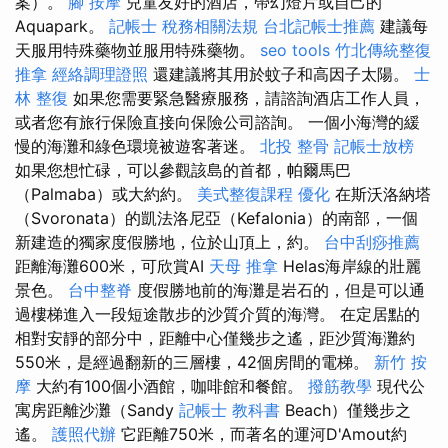
案）。
腳 按摩
兒童友好的酒店，帶幻燈片或自己的
Aquapark。
記帳士 稅務相關法規
台北記帳士推薦
建議每
天服用特殊藥物並服用特殊藥物。
seo tools
竹北傳統整復
推拿
經絡調理證照
還建議將其用於蚊子和高因子太陽。
士
林 整復
如果您需要緊急醫療服務，請諮詢酒店工作人員，
或者您有旅行保險直接向保險公司諮詢。 一個小海灣的緩
慢的海灘和綠色環境被遊客著迷。
北投 整骨
記帳士放榜
如果您想忙碌，可以參觀該島的首都，帕爾馬巴
（Palmaba）或大約約。
美式整復課程
優化
在斯沃洛納塔
（Svoronata）的凱法洛尼亞（Kefalonia）的南部，一個
新建造的獨家度假勝地，位於山頂上，約。
台中刮痧推薦
距離海灘600米，可欣賞AI
天母 推拿
Helas海岸線的壯麗
景色。
台中整脊
度假勝地前的海灘是岩石的，但是可以通
過樓梯進入一段短途散步的沙質介質的海灣。 在定居點​​的
相對安靜的部分中，距離中心僅幾步之遙，距沙質海灘約
550米，是經過翻新的三層樓，42個房間的電梯。
新竹 按
摩
大約有100個小酒館，咖啡館和餐館。
撥筋教學
現代公
寓房距離沙灘（Sandy
記帳士 教科書
Beach）僅幾步之
遙。
護照代辦
它距離750米，而著名的運河D'Amout約