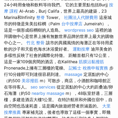
24小時用食物和飲料等待我們。 它的主要景點包括Burjj
按
摩 課程
Al-Arab，Burj Califa，世界上最高的建築，23
Marina和Infinity
整脊
Tower。
社團法人代辦費用
這座城
市的特徵是朱美拉棕櫚（Palm
台中按摩店
Jumeirah），
這是一個形成棕櫚樹的人造島。
wordpress seo
這裡的迪
拜購物中心是世界上擁有無數世界品牌的世界上最大的購物
中心之一。
竹北 整骨
該市的異國風情的海灘正在等待用柔
軟的沙子和天藍色海水沐浴愛好者。
運動按摩
迪拜美食的
多樣性反映了社會的國際化特徵。 距離首都只有12公里，
這是一家109個房間的酒店，在Kalithea
筋膜沾黏撥筋
Pronenade上擁有三層樓的電梯。
記帳士 稅務申報實務
步
行10分鐘即可到達很容易到達。
massage
定居點的中心
（約500
美容撥筋
m）可散步，商店，小酒館和咖啡館正
在等待客人。
seo services
從定居點的中心大約距桑迪/卵
石海灘（約50
nearby massage
m），48臥室舒適，三層
樓，多建造酒店大樓1公里。 在特許航班和外國住宿中，自
由空間也迅速耗盡，這是國內旅遊經營者所涵蓋的。
大里
按摩推薦
專家補充說，後者也導致了這樣一個事實，即幾