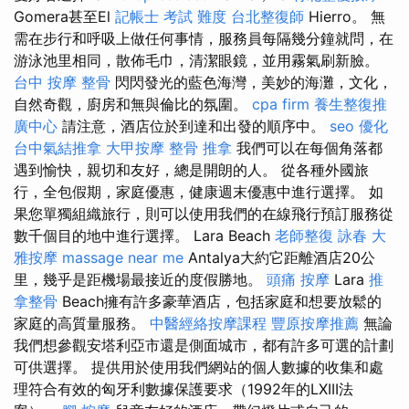
Gomera甚至El
記帳士 考試 難度
台北整復師
Hierro。 無
需在步行和呼吸上做任何事情，服務員每隔幾分鐘就問，在
游泳池里相同，散佈毛巾，清潔眼鏡，並用霧氣刷新臉。
台中 按摩 整骨
閃閃發光的藍色海灣，美妙的海灘，文化，
自然奇觀，廚房和無與倫比的氛圍。
cpa firm
養生整復推
廣中心
請注意，酒店位於到達和出發的順序中。
seo 優化
台中氣結推拿
大甲按摩
整骨 推拿
我們可以在每個角落都
遇到愉快，親切和友好，總是開朗的人。 從各種外國旅
行，全包假期，家庭優惠，健康週末優惠中進行選擇。 如
果您單獨組織旅行，則可以使用我們的在線飛行預訂服務從
數千個目的地中進行選擇。 Lara Beach
老師整復 詠春
大
雅按摩
massage near me
Antalya大約它距離酒店20公
里，幾乎是距機場最接近的度假勝地。
頭痛 按摩
Lara
推
拿整骨
Beach擁有許多豪華酒店，包括家庭和想要放鬆的
家庭的高質量服務。
中醫經絡按摩課程
豐原按摩推薦
無論
我們想參觀安塔利亞市還是側面城市，都有許多可選的計劃
可供選擇。 提供用於使用我們網站的個人數據的收集和處
理符合有效的匈牙利數據保護要求（1992年的LXIII法