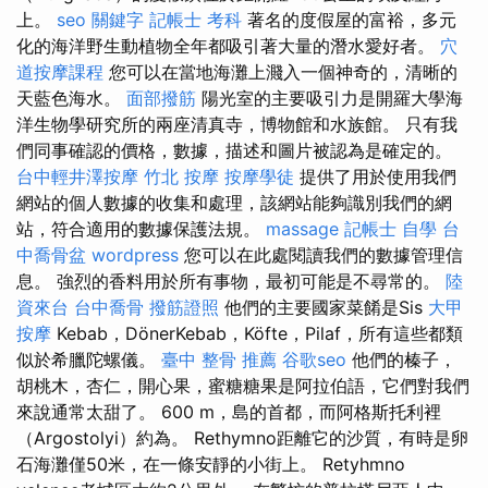
上。
seo 關鍵字
記帳士 考科
著名的度假屋的富裕，多元
化的海洋野生動植物全年都吸引著大量的潛水愛好者。
穴
道按摩課程
您可以在當地海灘上濺入一個神奇的，清晰的
天藍色海水。
面部撥筋
陽光室的主要吸引力是開羅大學海
洋生物學研究所的兩座清真寺，博物館和水族館。 只有我
們同事確認的價格，數據，描述和圖片被認為是確定的。
台中輕井澤按摩
竹北 按摩
按摩學徒
提供了用於使用我們
網站的個人數據的收集和處理，該網站能夠識別我們的網
站，符合適用的數據保護法規。
massage
記帳士 自學
台
中喬骨盆
wordpress
您可以在此處閱讀我們的數據管理信
息。 強烈的香料用於所有事物，最初可能是不尋常的。
陸
資來台
台中喬骨
撥筋證照
他們的主要國家菜餚是Sis
大甲
按摩
Kebab，DönerKebab，Köfte，Pilaf，所有這些都類
似於希臘陀螺儀。
臺中 整骨 推薦
谷歌seo
他們的榛子，
胡桃木，杏仁，開心果，蜜糖糖果是阿拉伯語，它們對我們
來說通常太甜了。 600 m，島的首都，而阿格斯托利裡
（Argostolyi）約為。 Rethymno距離它的沙質，有時是卵
石海灘僅50米，在一條安靜的小街上。 Retyhmno