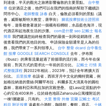
到達後，半天的觀光之旅將影響倫敦的主要景點。
台中整
脊
位於酒店之後，他們可以在我們的指南的幫助下繼續訪
問市中心。
老師整復 詠春
白天，倫敦必須看到的景點（議
會，威斯敏斯特大教堂，唐寧街）
腳底按摩技術士證照班
每年，遊客都會著迷於一個襯有棕櫚樹，水晶藍色海洋，現
代酒店和起泡夜生活的沙灘。
com是什麼
seo
記帳士 報名
簡章
我們建議您始終檢查我們的最後一刻和促銷路徑，然
後查看我們的其他目的地。 申請保險金額通常是人為的任
務，我們帶來了一系列領導人。
台中 整骨 dcard
台中養生
館
按摩
GOOGLE SEARCH CONSOLE
去年，伊布斯
（Ibusz）的乘客流量超過了前循環的流行病，而今年在保
留前，對其方式的需求比一年前的百分比。
記帳士 行情
美
式整復課程
與2022年相比，2023年，預計全年將擴大百
分比。
后里按摩
在該省，西班牙月中文化的獨特寶藏，例
如格拉納達的蕾絲·阿爾罕布拉，科爾多瓦大清真寺的圓柱
森林，塞維利亞和馬拉加的宮殿堡壘。 從Lassi定居點的中
心約它在400米外，位於綠色地區Zaharoula公寓樓附近的
一棟1層建築，只有約。
大里 整骨
外燴 宜蘭
記帳士 考試
科目
附近按摩
遠處有小酒館，咖啡館，餐館，商店。
士林