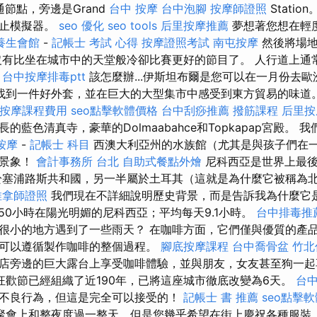
交通節點，旁邊是Grand
台中 按摩
台中泡腳
按摩師證照
Stati
停止模擬器。
seo 優化
seo tools
后里按摩推薦
夢想著您想在輕
養生會館
-
記帳士 考試 心得
按摩證照考試
南屯按摩
然後將場
有比坐在城市中的天堂般冷卻比賽更好的節目了。 人行道上通
。
台中按摩排毒ptt
該怎麼辦...伊斯坦布爾是您可以在一月份去
找到一件好外套，並在巨大的大型集市中感受到東方貿易的味道
按摩課程費用
seo點擊軟體價格
台中刮痧推薦
撥筋課程
后里按
藍色清真寺，豪華的Dolmaabahce和Topkapap宮殿。 
按摩
-
記帳士 科目
西澳大利亞州的水族館（尤其是與孩子們在
下景象！
會計事務所 台北
自助式餐點外燴
尼科西亞是世界上最後
塞浦路斯共和國，另一半屬於土耳其（這就是為什麼它被稱為
推拿師證照
我們現在不詳細說明歷史背景，而是告訴我為什麼它
50小時在陽光明媚的尼科西亞；平均每天9.1小時。
台中排毒推
很小的地方遇到了一些雨天？ 在咖啡方面，它們僅與優質的產
可以遵循製作咖啡的整個過程。
腳底按摩課程
台中喬骨盆
竹北
店旁邊的巨大露台上享受咖啡體驗，並與朋友，女友甚至狗一起
狂歡節已經組織了近190年，已將這座城市徹底改變為6天。
台
不良行為，但這是完全可以接受的！
記帳士 書 推薦
seo點擊
聚會上和整夜度過一整天，但是您幾乎希望在街上慶祝各種服裝