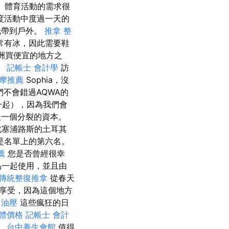
on。 體育活動的需求很
度活動中度過一天的
地帶到戶外。
推拿 整
常有冰，因此需要鞋
歐洲買便宜的地方之
。
記帳士 會計學
訪
摩推薦
Sophia，沒
我們不會錯過AQWA的
一起），因為我們會
一個分裂的資本。
北塞浦路斯的土耳其
是名單上的第六名。
薦
您是否曾經很幸
品一起使用，並且由
傳統整復推拿
從春天
享受，因為這個地方
中油壓
這些瘋狂的日
軟體價格
記帳士 會計
。
台中養生會館
值得