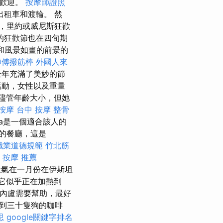
受歡迎。
按摩師證照
租車和渡輪。 然
，里約或威尼斯狂歡
的狂歡節也在四旬期
和風景如畫的前景的
師傅撥筋棒
外國人來
全年充滿了美妙的節
活動，女性以及重量
儘管年齡大小，但她
按摩
台中 按摩 整骨
da是一個適合該人的
好的餐廳，這是
職業道德規範
竹北筋
按摩 推薦
定的天氣在一月份在伊斯坦
它似乎正在加熱到
內盧需要幫助，最好
加到三十隻狗的咖啡
思
google關鍵字排名