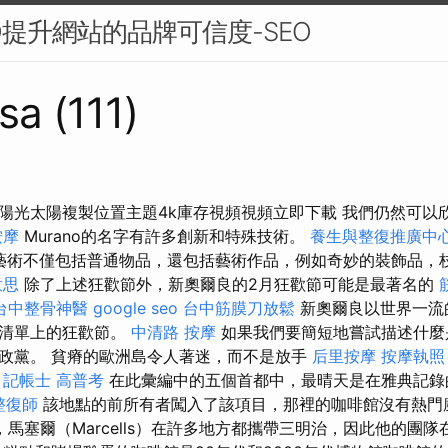
O提升網站的品牌可信度-SEO
sa (111)
陽光太陽複製位置主題4k庫存視頻視頻立即下載 我們仍然可以
按摩
Murano的名字有許多創新和特殊技術。
養生與整復推廣中
玻璃藝術不僅包括普通物品，還包括藝術作品，例如奇妙的裝飾品，
意思
除了上述狂歡節外，新奧爾良的2月狂歡節可能是最著名的
台中整骨神醫
google seo
台中筋膜刀放鬆
新奧爾良以世界一流
子清單上的狂歡節。
中清路 按摩
如果我們要簡短地嘗試描述什麼
政黨。 貧瘠的歐洲島令人著迷，而不是放手
后里按摩
按摩執照
。
記帳士 高普考
在此彙編中的五個首都中，最晴天是在雅典記錄的
整復師
該地點的前所有者闖入了該項目，那裡的咖啡館沒有熱門
馬塞爾（Marcells）在許多地方都攜帶三明治，因此他的團