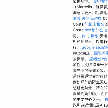
這種類型。
台中spa
（Marcells）確
滿意，更不用說當地
腳酸
復健師證照
發
Costa
記帳士報名
d
Costa
seo是什么
台
房。
台北 按摩
安達
對於那些不足以進
行。
google seo教
Klupca山。
國際整
的機票。
記帳士 考
加斯，文特10厘米
陽光下的美麗噴泉
是熱量通常會變得
例如戶外的野生瓦迪
想避免熱量，請在1
溫度約為25度，而在
的主要中心之一。
觀和遊樂場以及ÁjaS