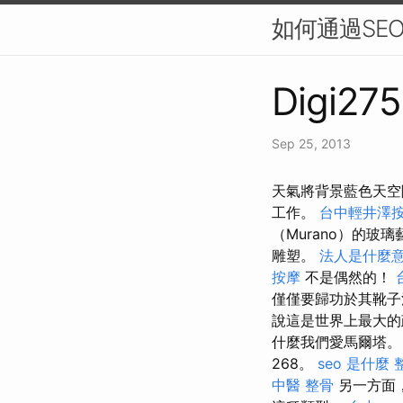
如何通過SE
Digi275
Sep 25, 2013
天氣將背景藍色天空
工作。
台中輕井澤
（Murano）的
雕塑。
法人是什麼
按摩
不是偶然的！
僅僅要歸功於其靴
說這是世界上最大的
什麼我們愛馬爾塔
268。
seo 是什麼
中醫 整骨
另一方面，