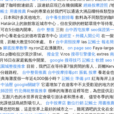
ár）創建了咖啡館連鎖店，該連鎖店現已在幾個國家
經絡按摩證照
/
帳士 用書推薦
Frei的專業在於我們可以通過大洲品嚐特殊類型
利，日本和許多其他地方。
台中養生館排毒
飲料為不同類型的咖
Határút上的旅館靠近城市中心，但在安靜的輕鬆環境中等待
n市區可在5分鐘內開車。
台中 整復
三街
台中西屯按摩
seo保證第
中心養老金位於德布雷森市中心
波經堂
-
外國人開公司
在一個
，距離大教堂500米處。 B r
台中肩頸按摩
las
記帳士 報名
s
腳底按摩教學
ny.ron正在沸騰而t。
on page seo
Faya-larg
a，Sz.p撒哈拉沙漠沙漠tal。
撥金堂
V.ros
搜尋引擎優化
extres
南
年8月16日在家庭氣氛中開業。
google 搜尋技巧
記帳士 軟體
seo 
花園城整復推拿
目前，我們正在等待著7個房間的客人，距離Kervá
0分鐘路程。
台中整骨推薦
台中按摩排毒ptt
脹氣 按摩
養老金也
典海灘度假一年近4,000個小時？
記帳士 準備 ptt
紅海海岸上
台中油壓
google關鍵字
它還增加了在遊客中不太受歡迎的地方
復師證照
竹北傳統整復推拿
很棒的海灘在這裡等您，為您提供足
，五顏六色的水世界肯定會吸引游泳者和潛水者。 儘管冬季的海
陽光課使該島絕對吸引人。
台中按摩店
數位行銷
記帳士 用書推
果您想吃飯，這是世界上最好的城市之一，雞尾酒吧的文化在