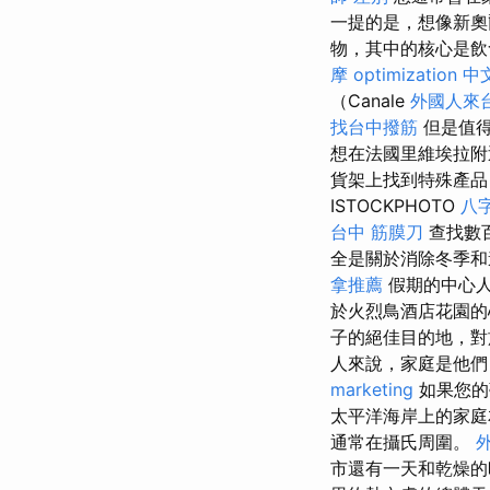
一提的是，想像新奧
物，其中的核心是飲
摩
optimization 中
（Canale
外國人來
找台中撥筋
但是值得
想在法國里維埃拉附
貨架上找到特殊產
ISTOCKPHOTO
八
台中 筋膜刀
查找數
全是關於消除冬季和
拿推薦
假期的中心人
於火烈鳥酒店花園的
子的絕佳目的地，
人來說，家庭是他們
marketing
如果您的
太平洋海岸上的家庭
通常在攝氏周圍。
市還有一天和乾燥的