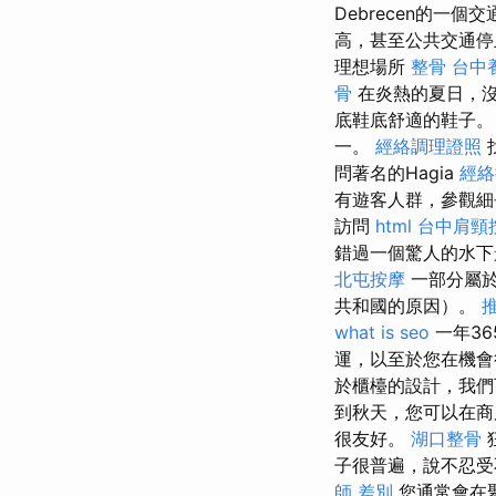
Debrecen的一個
高，甚至公共交通
理想場所
整骨
台中
骨
在炎熱的夏日，沒
底鞋底舒適的鞋子
一。
經絡調理證照
問著名的Hagia
經絡
有遊客人群，參觀細長的
訪問
html
台中肩頸
錯過一個驚人的水
北屯按摩
一部分屬於
共和國的原因）。
what is seo
一年36
運，以至於您在機會
於櫃檯的設計，我們
到秋天，您可以在商
很友好。
湖口整骨
子很普遍，說不忍受
師 差別
您通常會在