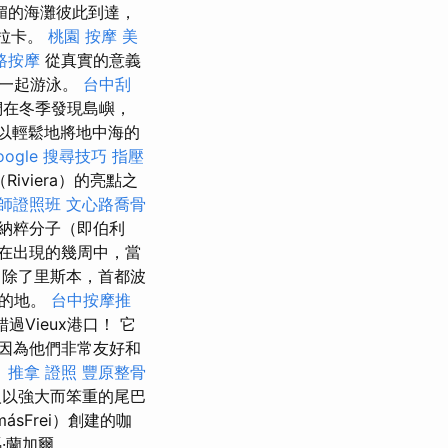
媚的海灘彼此到達，
馬拉卡。
桃園 按摩
美
路按摩
從真實的意義
民一起游泳。
台中刮
們在冬季發現島嶼，
以輕鬆地將地中海的
oogle 搜尋技巧
指壓
viera）的亮點之
師證照班
文心路喬骨
納粹分子（即伯利
在出現的幾周中，當
除了里斯本，首都波
目的地。
台中按摩推
Vieux港口！ 它
因為他們非常友好和
。
推拿 證照
豐原整骨
以強大而笨重的尾巴
sFrei）創建的咖
·蘭加爾