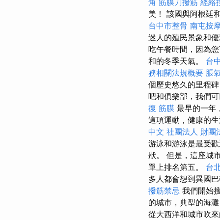
角 筋膜刀撥筋
經絡
美！ 該國與阿根廷
台中市整骨
南屯按
迷人的殖民景象和
吃午餐時間，因為您
和的冬季天氣。
台中
務相關法規概要
脹氣
個歷史悠久的里程碑
吧和俱樂部，我們可
復 筋膜
最早的一年
這項運動，健康的生
中文
社團法人 財團
游泳和游泳是最受
狀。 但是，這座城
單上排名第五。
台北
多人都會想到異國
撥筋禁忌
我們開始搜
的城市，典型的海
從大西洋和城市吹來