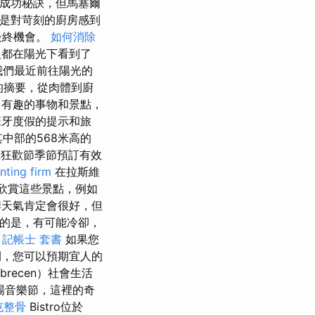
的成功秘訣，但馬塞爾
是對苛刻的廚房感到
最終機會。
如何消除
都在陽光下看到了
我們最近前往陽光的
受的摘要，從肉體到廚
，有趣的事物和景點，
牙度假的提示和旅
其中部的568米高的
在狂歡節季節預訂有效
nting firm
在拉斯維
會欣賞這些景點，例如
季天氣肯定會很好，但
的是，有可能冷卻，
。
記帳士 套書
如果您
，您可以預期宜人的
recen）社會生活
場音樂節，這裡的奇
屯整骨
Bistro位於