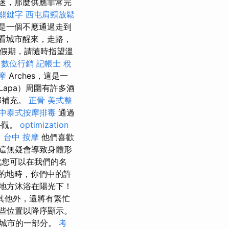
迷，那麼供應非常完
關鍵字
西屯肩頸放鬆
是一個不應通過走到
看城市醒來，走路，
洲假期，請隨時指望溫
數位行銷
記帳士 稅
摩
Arches，這是一
Lapa）周圍有許多酒
部補充。
正骨
美式整
中泰式按摩排毒
通過
外觀。
optimization
。
台中 按摩
他們喜歡
這無疑會導致身體形
此您可以在我們的名
的地時，你們中的許
地方沐浴在陽光下！
其他外，還將有繁忙
些位置以降序顯示。
座城市的一部分。
考