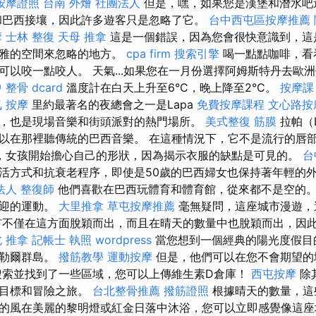
按摩證照
台南 外燴
社團法人
但是，嘿，如果您是漢堡和潛水吧
和巴西接壤，因此許多遊客只是忽略了它。
台中西屯區按摩推薦
摩
士林 整復
天母 推拿
這是一個錯誤，因為您會很快意識到，這
優雅的空間來忽略的地方。
cpa firm
搜索引擎
喝一點點咖啡，看
可以咬一點咬人。 天氣...如果您在一月份選擇阿姆斯特丹去歐
 整骨 dcard
溫度計在白天上升至6°C，晚上降至2°C。
按摩課
 按摩
里約最著名的夜總會之一是Lapa
免費按摩課程
文心路按
，也是現場音樂和街頭派對的熱門場所。
美式整復 筋膜
拉帕（
以在那裡聽傳統的巴西音樂。 在這種情況下，它不是流行的唇
，女孩開始擔心自己的形狀，因為揭示衣服的缺點是可見的。
台
活方式和抗衰老程序，即使是50歲的巴西婦女也保持著年輕的
法人
整復師
他們喜歡在巴西玩體育和體育館，從來都不是空的
歡迎的運動。
大里推拿
草屯按摩推薦
毫無疑問，這座城市漫遊，
市不僅在這方面脫穎而出，而且在晴天的數量中也脫穎而出，因
 推拿
記帳士 執照
wordpress
當您想到一個經典的陽光度假目
巴勒爾群島。
撥筋教學
運動按摩
但是，他們可以在您不會期望的
索並找到了一些區域，您可以上傳維生素D倉庫！
西屯按摩
除
灘目標和冒險之旅。
台北整骨推薦
撥筋證照
根據晴天的數量，這
的風在美麗的黎明燈或紅金日落中沐浴，您可以立即感覺像這