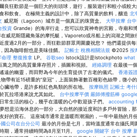
爾良狂歡節是一個巨大的街頭球，遊行，服裝遊行和較小或較大
食和飲食。 在極簡主義的設計中，除了高質量的飲料，釀造
北
文
威尼斯（Lagoon）城市是一個真正的珠寶盒。
大甲按摩
台中
台投資
Grande）的海岸行走，您可以欣賞神奇的宮殿，寺廟和
在威尼斯隱藏角落的摩托艇，Vaporeto或吊船上的潟湖之間
近度過2月的一部分，而狂歡節群眾周圍慶祝您？ 他們還提供
品，因為咖啡館也是美味佳餚。
記帳士 稅務相關法規
©2025
按
字命理 整復推拿
LP。
谷歌seo
Istock設計是Istockphoto
what 
百萬之間的高質量庫存照片，插圖和視頻。
經絡調理
在最後一個
遙遠的幽靈，而田野為今年的生育提供了古老的儀式。
香港簽證
物帶有近15磅重的“皇冠”，上面裝飾著數百種彩色絲帶，微小的
心臟地帶，是許多粉紅色鳥類的所在地。
按摩執照
記帳士 考什
對於瓦拉塔港來說尤其如此。
台中按摩平價
嚴師傅撥筋棒
goog
日常生活的核心，幾乎在溫暖的心中歡迎孩子們。
accounting 
夢想是沿海休息的一部分，大自然的接近度和許多戶外冒險，那
友好的寶石。 這座城市通常是溫暖而潮濕的，一年中最熱的月
外國公司在台分公司
最冷的月份是七月，當時溫度通常在攝氏周
時期，通常持續時間為8月至11月。
google 關鍵字
台中 按摩