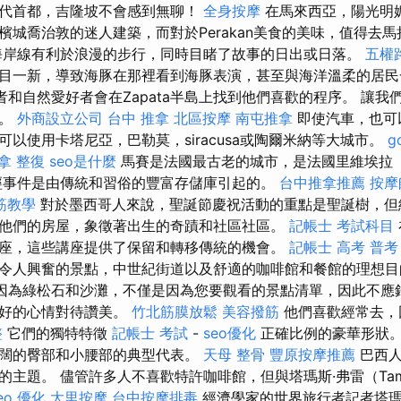
代首都，吉隆坡不會感到無聊！
全身按摩
在馬來西亞，陽光明
檳城喬治敦的迷人建築，而對於Perakan美食的美味，值得去
岸線有利於浪漫的步行，同時目睹了故事的日出或日落。
五權
目一新，導致海豚在那裡看到海豚表演，甚至與海洋溫柔的居
和自然愛好者會在Zapata半島上找到他們喜歡的程序。 讓我
光。
外商設立公司
台中 推拿
北區按摩
南屯推拿
即使汽車，也可
以使用卡塔尼亞，巴勒莫，siracusa或陶爾米納等大城市。
g
拿 整復
seo是什麼
馬賽是法國最古老的城市，是法國里維埃拉（Ri
經事件是由傳統和習俗的豐富存儲庫引起的。
台中推拿推薦
按摩
筋教學
對於墨西哥人來說，聖誕節慶祝活動的重點是聖誕樹，但
他們的房屋，象徵著出生的奇蹟和社區社區。
記帳士 考試科目
座，這些講座提供了保留和轉移傳統的機會。
記帳士 高考 普考
令人興奮的景點，中世紀街道以及舒適的咖啡館和餐館的理想
為綠松石和沙灘，不僅是因為您要觀看的景點清單，因此不應錯過
良好的心情對待讚美。
竹北筋膜放鬆
美容撥筋
他們喜歡經常去，
整
它們的獨特特徵
記帳士 考試
-
seo優化
正確比例的豪華形狀
闊的臀部和小腰部的典型代表。
天母 整骨
豐原按摩推薦
巴西人
主題。 儘管許多人不喜歡特許咖啡館，但與塔瑪斯·弗雷（Tamá
eo 優化
大里按摩
台中按摩排毒
經濟學家的世界旅行者記者塔瑪