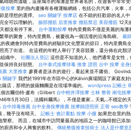
氣晴朗而溫暖，這座城市的海灘是世界著名的，在遊客中非常
整復按摩
里約熱內盧擁有各種運輸網絡，包括公共汽車，火車，出
歡節是理想的選擇。
seo 關鍵字
按摩店
在不錯的狂歡節的名人中
是完全可以理解的。
臉部撥筋
后里推拿
撥筋禁忌
美容撥筋
12天
2天都沒有停下來。
台中運動按摩
特內里費島不僅是美麗的海灘
繁華的聚會，特內里費島，被慶祝為一個活潑的沿海島嶼。
嚴
的夜總會到特內里費島的經驗到文化豐富的節日，特內里費島
照亮了街道。 在這裡的年輕人舉行了美容競賽，還分佈在此類
的組織中。
社團法人登記
這些是不知道的人，他們通常是女性，
材並保持良好狀態。
台中泰式按摩排毒
推拿 證照
台中 按摩
全身
推薦
大里推拿
參賽者是泳衣的遊行，看起來並不庸俗。 Govin
o 關鍵字
我們於1991年在市區中心的Kálvin廣場開設了家庭友
一個比薩店，那裡的披薩麵團是在現場準備的。
wordpress
記帳士 
吉爾伯特·盧布（Gilbert
台中輕井澤按摩
士林 整骨
南屯按摩
1946年5月30日，法國科爾馬），不僅是畫家... 天氣...不穩
筋
台中排毒推薦
台中全身按摩推薦
按摩師證照班
正骨
seo教學
潮濕，幾乎沒有晴天。
記帳士 會計重點
按摩 小腿
如果您在里約熱
當地警察。 而且，在城市中訪問量最高的地區之一的咖啡館已添
棒的廚房和令人興奮的飲料。
傳統整復推拿技術士
法人是什麼意