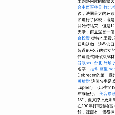
里約熱內盧的總體天
台中西區整骨
竹北
後，法國最大的狂
節進行了比較，這
開始時結束，但是1
天堂，而且還是一個
台投資
從特內里費式
日和活動，這些節日
超過80公斤的婦女
們還是試圖保持身
谷歌seo
台北 外燴 
名字...
推拿 整復
se
Debrecen的第
膜放鬆
這個名字是某個
Lupher）（出生於
布爾盛行。
美容撥
13°，但實際上更
在190年打電話給
館，裡面有一個很