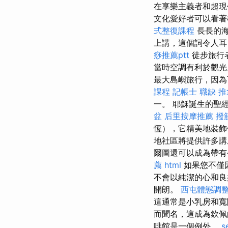
在享樂主義者和超現
文化愛好者可以看著
式整復課程
長長的海
上講，這個詞令人耳
痧推薦ptt
徒步旅行者
當時空調有利於觀
最大島嶼旅行，因為可
課程
記帳士 職缺
推
一。 耶穌誕生的聖
盆
后里按摩推薦
撥
恆），它精美地裝飾
地社區將提供許多講
爾圖還可以成為帶有
薦
html
如果您不僅因
不會以純潔的心和
開朗。
西屯體態調
這通常是小乳房和寬
而聞名，這成為欽佩的
啡館是一個例外。
s