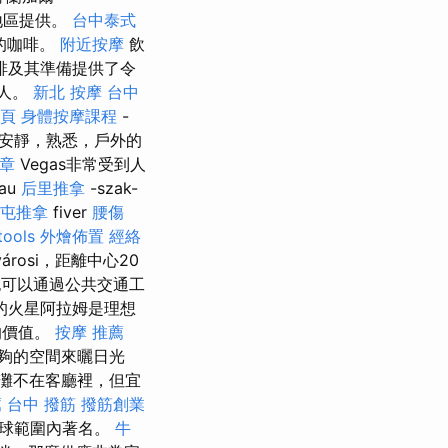
地區提供。
台中泰式
的咖啡。
附近按摩
飲
啡及其準備提供了令
客人。
新北 按摩
台中
一頁
身體按摩課程
-
安靜，熟悉，戶外的
簡章
Vegas非常受到人
eau
后里推拿
-szak-
屯推拿
fiver
腰傷
tools
外燴佈置
經絡
rosi，距離中心20
可以通過公共交通工
的火星阿拉姆是理想
的價值。
按摩 推薦
夠的空間來曬日光
灘不在客廳裡，但宜
薦
台中 撥筋
撥筋創業
全球範圍內著名。
牛