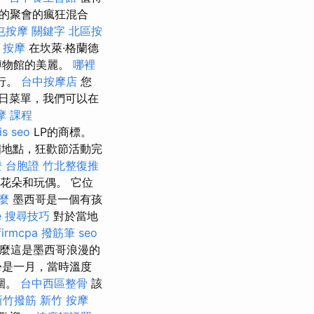
的聚會的瘋狂混合
屯按摩
關鍵字
北區按
 按摩
在坎萊·格蘭德
博物館的美麗。
哪裡
旅行。
台中按摩店
您
每日菜單，我們可以在
摩 課程
is seo
LP的商標。
地點，狂歡節活動完
 台胞證
竹北整復推
花朵和玩偶。 它位
麼
墨西哥是一個有孩
le 搜尋技巧
對於當地
firmcpa
撥筋筆
seo
麼這是墨西哥浪漫的
份是一月，當時溫度
圍。
台中西區整骨
該
新竹撥筋
新竹 按摩