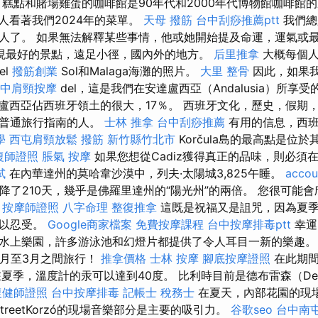
糕點和賭場雞蛋的咖啡館是90年代和2000年代博物館咖啡館
保客人看著我們2024年的菜單。
天母 撥筋
台中刮痧推薦ptt
我們總
人了。 如果無法解釋某些事情，他或她開始提及命運，運氣或
現最好的景點，遠足小徑，國內外的地方。
后里推拿
大概每個人
el
撥筋創業
Sol和Malaga海灘的照片。
大里 整骨
因此，如果
中肩頸按摩
del，這是我們在安達盧西亞（Andalusia）所享
盧西亞佔西班牙領土的很大，17％。 西班牙文化，歷史，假期
行普通旅行指南的人。
士林 推拿
台中刮痧推薦
有用的信息，西班
學
西屯肩頸放鬆
撥筋 新竹縣竹北市
Korčula島的最高點是位於
復師證照
脹氣 按摩
如果您想從Cadiz獲得真正的品味，則必須
試
在內華達州的莫哈韋沙漠中，列夫·太陽城3,825午睡。
accou
下降了210天，幾乎是佛羅里達州的“陽光州”的兩倍。 您很可能
。
按摩師證照
八字命理 整復推拿
這既是祝福又是詛咒，因為夏
難以忍受。
Google商家檔案
免費按摩課程
台中按摩排毒ptt
幸運
水上樂園，許多游泳池和幻燈片都提供了令人耳目一新的樂趣
2月至3月之間旅行！
推拿價格
士林 按摩
腳底按摩證照
在此期間
夏季，溫度計的汞可以達到40度。 比利時目前是德布雷森（Deb
復健師證照
台中按摩排毒
記帳士 稅務士
在夏天，內部花園的現
treetKorzó的現場音樂部分是主要的吸引力。
谷歌seo
台中南