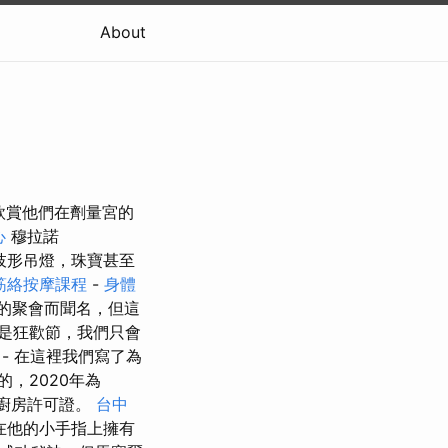
About
欣賞他們在劑量宮的
心
穆拉諾
枝形吊燈，珠寶甚至
筋絡按摩課程
-
身體
的聚會而聞名，但這
是狂歡節，我們只會
- 在這裡我們寫了為
，2020年為
廚房許可證。
台中
隊在他的小手指上擁有