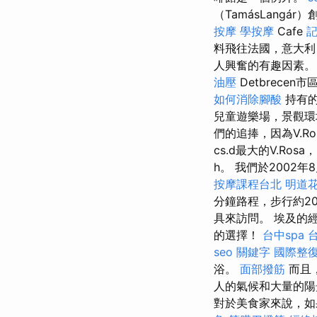
（TamásLang
按摩
學按摩
Cafe
記
料飛往法國，意大
人興奮的有趣因素。 
油壓
Detbrece
如何消除腳酸
持有的
兒童遊樂場，景觀環境
們的追捧，因為V.Ro
cs.d最大的V.Ros
h。 我們於2002
按摩課程台北
明道
分鐘路程，步行約2
具來訪問。 埃及的經
的選擇！
台中spa
seo 關鍵字
國際整
浴。
面部撥筋
而且
人的氣候和大量的
對於美食家來說，如